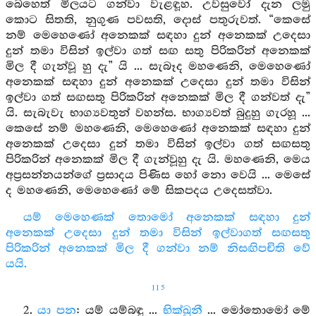
බෙහෙත් මිලයට ගන්වා වැළඳූහ. උවසුවෝ දැන ලමු
කොට සිතති, නුගුණ පවසති, දොස් පතුරුවත්. “කෙසේ
නම් මෙහෙණෝ අනෙකක් සඳහා දුන් අනෙකක් උදෙසා
දුන් තමා විසින් ඉල්වා ගත් සඟ සතු පිරිකරින් අනෙකක්
මිල දී ගැන්වූ හු දැ” යි ... සැබෑද මහණෙනි, මෙහෙණෝ
අනෙකක් සඳහා දුන් අනෙකක් උදෙසා දුන් තමා විසින්
ඉල්වා ගත් සඟසතු පිරිකරින් අනෙකක් මිල දී ගන්වත් දැ”
යි. සැබැවැ භාග්‍යවතුන් වහන්ස. භාග්‍යවත් බුදුහු ගැරහූ ...
කෙසේ නම් මහණෙනි, මෙහෙණෝ අනෙකක් සඳහා දුන්
අනෙකක් උදෙසා දුන් තමා විසින් ඉල්වා ගත් සඟසතු
පිරිකරින් අනෙකක් මිල දී ගැන්වූහු දැ යි. මහණෙනි, මෙය
අප්‍රසන්නයන්ගේ ප්‍රසාදය පිණිස හෝ නො වෙයි ... මෙසේ
ද මහණෙනි, මෙහෙණෝ මේ සිකපදය උදෙසත්වා.
යම් මෙහෙණක් තොමෝ අනෙකක් සඳහා දුන්
අනෙකක් උදෙසා දුන් තමා විසින් ඉල්වාගත් සඟසතු
පිරිකරින් අනෙකක් මිල දී ගන්වා නම් නිසඟිපචිති වේ
යයි.
115
2.
යා පන
: යම් යම්බඳු ...
භික්ඛුනී
... මෝතොමෝ මේ