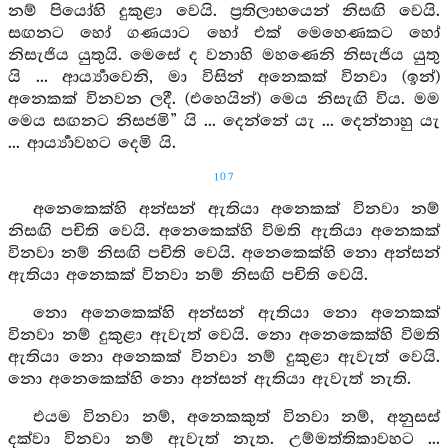
නම් පියෝහි දුකුළා වෙයි. ප්‍රතිලාභයෙන් නිසඟි වෙයි.
සඟනට හෝ ගණයාට හෝ එක් මෙහෙණකට හෝ
නිසැජිය යුතුයි. මෙසේ ද වනාහි මහණෙනි නිසැජිය යුතු
යි ... ආර්‍ය්‍යාවෙනි, මා විසින් අනෙකක් විනවා (ඉන්)
අනෙකක් විනවන ලදී. (එහෙයින්) මෙය නිසැඟි විය. මම
මෙය සඟනට නිසජමි” යි ... දෙන්නේ යැ ... දෙන්නාහු යැ
... ආර්‍ය්‍යාවහට දෙමි යි.
107
අනෙකෙක්හි අන්සන් ඇතියා අනෙකක් විනවා නම්
නිසඟි පචිති වෙයි. අනෙකෙක්හි විමති ඇතියා අනෙකක්
විනවා නම් නිසඟි පචිති වෙයි. අනෙකෙක්හි නො අන්සන්
ඇතියා අනෙකක් විනවා නම් නිසඟි පචිති වෙයි.
නො අනෙකෙක්හි අන්සන් ඇතියා නො අනෙකක්
විනවා නම් දුකුළා ඇවැත් වෙයි. නො අනෙකෙක්හි විමති
ඇතියා නො අනෙකක් විනවා නම් දුකුළා ඇවැත් වෙයි.
නො අනෙකෙක්හි නො අන්සන් ඇතියා ඇවැත් නැති.
එයම විනවා නම්, අනෙකකුත් විනවා නම්, අනුසස්
දක්වා විනවා නම් ඇවැත් නැත. උම්මත්තිකාවහට ...