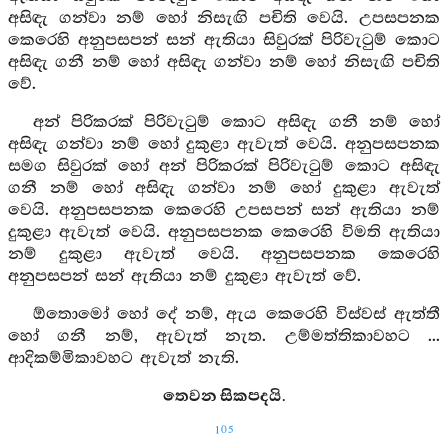
අසිඳැ ගන්වා නම් හෝ නිසැඟි පචිති වෙයි. උපසපනක
කෙරෙහි අනුපසපන් සන් ඇතියා සිවුරක් පිරිවැටුම් කොට
අසිඳැ ගනී නම් හෝ අසිඳැ ගන්වා නම් හෝ නිසැඟි පචිති
වේ.
අන් පිරිකරක් පිරිවැටුම් කොට අසිඳැ ගනී නම් හෝ
අසිඳැ ගන්වා නම් හෝ දුකුළා ඇවැත් වෙයි. අනුපසපනක
සමග සිවුරක් හෝ අන් පිරිකරක් පිරිවැටුම් කොට අසිඳැ
ගනී නම් හෝ අසිඳැ ගන්වා නම් හෝ දුකුළා ඇවැත්
වෙයි. අනුපසපනක කෙරෙහි උපසපන් සන් ඇතියා නම්
දුකුළා ඇවැත් වෙයි. අනුපසපනක කෙරෙහි විමති ඇතියා
නම් දුකුළා ඇවැත් වෙයි. අනුපසපනක කෙරෙහි
අනුපසපන් සන් ඇතියා නම් දුකුළා ඇවැත් වේ.
ඕතොමෝ හෝ දේ නම්, ඇය කෙරෙහි විස්වස් ඇත්තී
හෝ ගනී නම්, ඇවැත් නැත. උම්මත්තිකාවහට ...
ආදිකම්මිකාවහට ඇවැත් නැති.
තෙවන සිකපදයි.
105