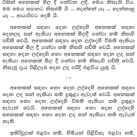
විසින් අනෙකක් මිල දී ගන්වන ලදී, මෙය නිසැඟි විය.
මම මෙය සඟනට නිසජමි යි ... දෙන්නේ යැ ... දෙන්නාහු
යැ ... ආර්‍ය්‍යාවට දෙමි යි.
අනෙකක් සඳහා දෙන ලද්දෙහි අනෙකක් සඳහා
දෙනලද සන් ඇතියා අනෙකක් මිලදී ගන්වා නම් නිසඟි
පචිති වෙයි. අනෙකක් සඳහා දෙන ලද්දෙහි විමති ඇතියා
අනෙකක් මිල දී ගන්වා නම් නිසඟි පචිති වෙයි. අනෙකක්
සඳහා දෙන ලද්දෙහි නො අනෙකක් සඳහා දෙන ලද සන්
ඇතියා අනෙකක් මිල දී ගන්වා නම් නිසැඟි පචිති වෙයි.
නිසැජූ දැය පිළිලැබ දෙන ලද පරිදි එළවිය යුතු යි.
119
අනෙකක් සඳහා නො දෙන ලද්දෙහි අනෙකක් සඳහා
දෙන ලද සන් ඇතියා නම් දුකුළා ඇවැත් වෙයි. අනෙකක්
සඳහා නො දෙන ලද්දෙහි විමති ඇතියා නම් දුකුළා
ඇවැත් වෙයි. අනෙකක් සඳහා නො දෙන ලද්දෙහි
අනෙකක් සඳහා නො දෙන ලද සන් ඇතියා නම් ඇවැත්
නැති.
ඉතිරිවූවක් එළවා නම්, හිමියන් පිළිවිසැ එළවා නම්,