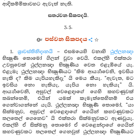
ආදිකම්මිකාවහට ඇවැත් නැති.
සතරවන සිකපදයි.
3. 5.
පස්වන සිකපදය
1.
ශ්‍රාවස්තිනිදානයි
– එසමයෙහි වනාහි
ථුල්ලනන්‍දා
භික්‍ෂුණී තොමෝ ගිලන් වූවා වෙයි. එකල්හි එක්තරා
උවසුවෙක් ථුල්ලනන්‍දා භික්‍ෂුණිය වෙත එළැඹියේ යැ.
එළැඹැ ථුල්ලනන්‍දා භික්‍ෂුණියට “කිම ආර්‍ය්‍යාවෙනි, ඉවසිය
හැකි ද? කිම යැපියහැකිදැ” යි මෙය කීයැ. “ඇවැත, මට
ඉවසිය නො හැකියැ, යැපිය නො හැකියැ” යි.
ආර්‍ය්‍යාවෙනි, අසුවල් වෙළෙඳාගේ ගෙහි කහවණුවක්
තබන්නෙමි, එයින් යමක් කැමැත්තෙහිනම් එය
ගෙන්වාගන්නේ යැයි. ථුල්ලනන්‍දා භික්‍ෂුණී තොමෝ, “යා
සික්මනුව, අසුවල් වෙළෙඳාගේ ගෙයින් කහවණුවකට
තලතෙල් ගෙනෙව” යි එක්තරා සික්මනුවකට ඇණවූයැ.
එකල්හි ඒ සික්මනු තොමෝ ඒ වෙළෙන්දාගේ ගෙයින්
කහවණුවකට තලතෙල් ගෙනවුත් ථුල්ලනන්‍දා භික්‍ෂුණියට