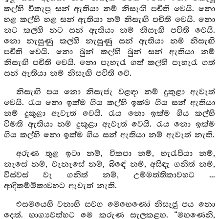
කල්හි විකැපූ සන් ඇතියා නම් නිසැඟි පචිති වෙයි. නො
හළ කල්හි හළ සන් ඇතියා නම් නිසැඟි පචිති වෙයි. නො
නට කල්හි නට සන් ඇතියා නම් නිසැඟි පචිති වෙයි.
නො නැසුණු කල්හි නැසුණු සන් ඇතියා නම් නිසැඟි
පචිති වෙයි. නො බුන් කල්හි බුන් සන් ඇතියා නම්
නිසැඟි පචිති වෙයි. නො පැහැරැ ගත් කල්හි පැහැරැ ගත්
සන් ඇතියා නම් නිසැඟි පචිති වේ.
නිසැඟි පය නො නිසැජැ වළඳා නම් දුකුළා ඇවැත්
වෙයි. රැය නො ඉක්ම ගිය කල්හි ඉක්ම ගිය සන් ඇතියා
නම් දුකුළා ඇවැත් වෙයි. රැය නො ඉක්ම ගිය කල්හි
විමති ඇතියා නම් දුකුළා ඇවැත් වෙයි. රැය නො ඉක්ම
ගිය කල්හි නො ඉක්ම ගිය සන් ඇතියා නම් ඇවැත් නැති.
අරුණ තුළ ඉටා නම්, විකපා නම්, හැරැපියා නම්,
නැසේ නම්, වැනැසේ නම්, බිඳේ නම්, අසිඳැ ගනිත් නම්,
විස්වස් වැ ගනිත් නම්, උම්මත්තිකාවහට ...
ආදිකම්මිකාවහට ඇවැත් නැති.
එසමයෙහි වනාහි සවග මෙහෙණෝ නිසැජූ පය නො
දෙත්. භාග්‍යවත්හට මෙ කරුණ සැලකළහ. “මහණෙනි,