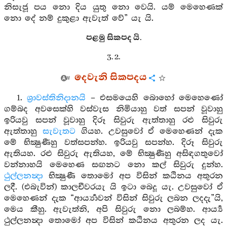
නිසැජූ පය නො දිය යුතු නො වෙයි. යම් මෙහෙණක්
නො දේ නම් දුකුළා ඇවැත් වේ” යැ යි.
පළමු සිකපද යි.
3. 2.
දෙවැනි සිකපදය
1.
ශ්‍රාවස්තිනිදානයි
– එසමයෙහි බොහෝ මෙහෙණෝ
ගම්බද අවසෙක්හි වස්වැස නිමියාහු වත් සපන් වූවාහු
ඉරියවු සපන් වූවාහු දිරූ සිවුරු ඇත්තාහු රළු සිවුරු
ඇත්තාහු
සැවැතට
ගියහ. උවසුවෝ ඒ මෙහෙණන් දැක
මේ භික්‍ෂුණීහු වත්සපන්හ. ඉරියවු සපන්හ. දිරූ සිවුරු
ඇතියහ. රළු සිවුරු ඇතියහ, මේ භික්‍ෂුණීහු අසිඳගතුවෝ
වන්නාහයි මෙහෙණ සඟනට නො කල් සිවුරු දුන්හ.
ථුල්ලනන්‍දා
භික්‍ෂුණී තොමෝ අප විසින් කඨිනය අතුරන
ලදී. (එබැවින්) කාලචීවරයැ යි ඉටා බෙදූ යැ. උවසුවෝ ඒ
මෙහෙණන් දැක “ආර්‍ය්‍යාවන් විසින් සිවුරු ලබන ලදදැ”යි,
මෙය කීහු. ඇවැත්නි, අපි සිවුරු නො ලබම්හ. ආර්‍ය්‍ය
ථුල්ලනන්‍දා තොමෝ අප විසින් කඨිනය අතුරන ලද යැ.