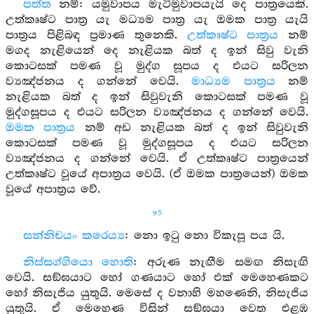
පත්ත
නම්: යමුවාපය මැටිමුවාපයැයි දෙ පාත්‍රයෙකි.
උත්කෘෂ්ට පාත්‍ර යැ මධ්‍යම පාත්‍ර යැ ඔමක පාත්‍ර යැයි
පාත්‍රය පිළිබඳ ප්‍රමාණ තුනෙකි.
උත්කෘෂ්ට පාත්‍රය
නම්
මගද නැළියෙන් දෙ නැළියක බත් ද ඉන් සිවු වැනි
කොටසක් පමණ වූ මුද්ග සූපය ද එයට සරිලන
ව්‍යඤ්ජනය ද ගන්නේ වෙයි.
මාධ්‍යම පාත්‍රය
නම්
නැළියක බත් ද ඉන් සිවුවැනි කොටසක් පමණ වූ
මුද්ගසූපය ද එයට සරිලන ව්‍යඤ්ජනය ද ගන්නේ වෙයි.
ඔමක පාත්‍රය
නම් අඩ නැළියක බත් ද ඉන් සිවුවැනි
කොටසක් පමණ වූ මුද්ගසූපය ද එයට සරිලන
ව්‍යඤ්ජනය ද ගන්නේ වෙයි. ඒ උත්කෘෂ්ට පාත්‍රයෙන්
උත්කෘෂ්ට වූයේ අපාත්‍රය වෙයි. (ඒ ඔමක පාත්‍රයෙන්) ඔමක
වූයේ අපාත්‍රය වේ.
95
සන්නිචයං කරෙය්‍ය
: නො ඉටු නො විකැපූ පය යි.
නිස්‍සග්‍ගියො හොති
: අරුණ නැඟීම සමඟ නිසැඟි
වෙයි. සඞ්ඝයාට හෝ ගණයාට හෝ එක් මෙහෙණකට
හෝ නිසැජිය යුතුයි. මෙසේ ද වනාහි මහණෙනි, නිසැජිය
යුතුයි. ඒ මෙහෙණ විසින් සඞ්ඝයා වෙත එළඹ