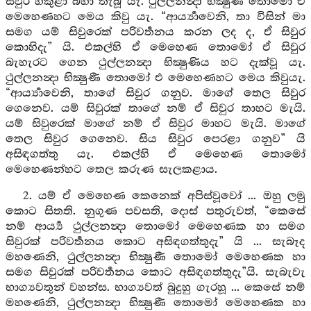
සිවුර හකුළා බහා තැබූ යැ. ථුල්ලනන්‍දා භික්‍ෂුණී තොමෝ ඒ
මෙහෙණහට මෙය කිවු යැ. “ආර්‍ය්‍යාවෙනි, තා විසින් මා
සමග යම් සිවුරෙක් පරිවර්‍තනය කරන ලද ද, ඒ සිවුර
කොහිදැ” යි. එකල්හි ඒ මෙහෙණ තොමෝ ඒ සිවුර
බැහැරට ගෙන ථුල්ලනන්‍දා භික්‍ෂුණිය හට දැක්වූ යැ.
ථුල්ලනන්‍දා භික්‍ෂුණී තොමෝ එ මෙහෙණහට මෙය කිවුයැ.
“ආර්‍ය්‍යාවෙනි, තාගේ සිවුර ගනුව. මාගේ තෙල සිවුර
ගෙනෙව. යම් සිවුරක් තාගේ නම් ඒ සිවුර තාහට මැයි.
යම් සිවුරෙක් මාගේ නම් ඒ සිවුර මාහට මැයි. මාගේ
තෙල සිවුර ගෙනෙව. සිය සිවුර පෙරළා ගනුව” යි
අසිඳගත්තු යැ. එකල්හි ඒ මෙහෙණ තොමෝ
මෙහෙණන්හට තෙල කරුණ සැලකළාය.
2. යම් ඒ මෙහෙණ කෙනෙක් අපිස්වූවෝ ... ඔහු ලමු
කොට සිතති. නුගුණ පවසති, දොස් පතුරුවත්, “කෙසේ
නම් ආර්‍ය්‍ය ථුල්ලනන්‍දා තොමෝ මෙහෙණක හා සමග
සිවුරක් පරිවර්‍තනය කොට අසිඳගත්තුදැ” යි ... සැබෑද
මහණෙනි, ථුල්ලනන්‍දා භික්‍ෂුණී තොමෝ මෙහෙණක හා
සමග සිවුරක් පරිවර්‍තනය කොට අසිඳගත්තුදැ”යි. සැබැවැ
භාග්‍යවතුන් වහන්ස. භාග්‍යවත් බුදුහු ගැරහූ ... කෙසේ නම්
මහණෙනි, ථුල්ලනන්‍දා භික්‍ෂුණී තොමෝ මෙහෙණක හා