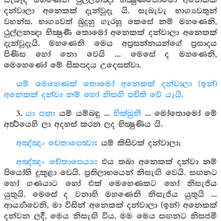
සැබෑද මහණෙනි ථුල්ලනන්‍දා භික්‍ෂුණීතොමෝ අනෙකක්
දන්වාලා අනෙකක් දැන්වූදැ යි. සැබැවැ භාග්‍යවතුන්
වහන්ස. භාග්‍යවත් බුදුහු ගැරහූ කෙසේ නම් මහණෙනි,
ථුල්ලනන්‍දා භික්‍ෂුණී තොමෝ අනෙකක් දන්වාලා අනෙකක්
දැන්වූදැයි. මහණෙනි මෙය අප්‍රසන්නයන්ගේ ප්‍රසාදය
පිණිස හෝ නො වෙයි ... මෙසේ ද මහණෙනි,
මෙහෙණෝ මේ සිකපදය උදෙසත්වා.
යම් මෙහෙණක් තොමෝ අනෙකක් දන්වාලා (ඉන්)
අනෙකක් දන්වා නම් හෝ නිසඟි පචිති වේ යැයි.
3.
යා පන
: යම් යම්බඳු ...
භික්ඛුනී
... මෝතොමෝ මේ
අර්‍ත්‍ථයෙහි ලා අදහස් කරන ලද භික්‍ෂුණිය යි.
අඤ්ඤං චෙතාපෙත්‍වා
: යම් කිසිවක් දන්වාලා;
අඤ්ඤං චේතාපෙය්‍ය
: එය තබා අනෙකක් දන්වා නම්
පියෝහි දුකුළා වෙයි. ප්‍රතිලාභයෙන් නිසැඟි වෙයි. සඟනට
හෝ ගණයාට හෝ එක් මෙහෙණකට හෝ නිසැජිය
යුතුයි. මෙසේ ද වනාහි මහණෙනි නිසැජිය යුතුයි ...
ආර්‍ය්‍යාවෙනි, මා විසින් අනෙකක් දන්වාලා (ඉන්) අනෙකක්
දන්වන ලදී, මෙය නිසැඟි විය. මම මෙය සඟනට නිසජමි