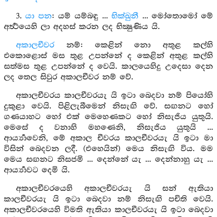
3.
යා පන
: යම් යම්බඳු ...
භික්ඛුනී
... මෝතොමෝ මේ
අර්‍ත්‍ථයෙහි ලා අදහස් කරන ලද භික්‍ෂුණිය යි.
අකාලචීවර
නම්: කෙළින් නො අතුළ කල්හි
එකොළොස් මස තුළ උපන්නේ ද කෙළින් අතුළ කල්හි
සත්මස තුළ උපන්නේ ද වෙයි. කාලයෙහිදු උදෙසා දෙන
ලද තෙල සිවුර අකාලචීවර නම් වේ.
අකාලචීවරය කාලචීවරයැ යි ඉටා බෙදවා නම් පියෝහි
දුකුළා වෙයි. පිළිලැබීමෙන් නිසැඟි වේ. සඟනට හෝ
ගණයාහට හෝ එක් මෙහෙණකට හෝ නිසැජිය යුතුයි.
මෙසේ ද වනාහි මහණෙනි, නිසැජිය යුතුයි ...
ආර්‍ය්‍යාවෙනි, මේ අකාල චීවරය කාලචීවරයැ යි ඉටා මා
විසින් බෙදවන ලදී. (එහෙයින්) මෙය නිසැඟි විය. මම
මෙය සඟනට නිසජමි ... දෙන්නේ යැ ... දෙන්නාහු යැ ...
ආර්‍ය්‍යාවට දෙමි යි.
අකාලචීවරයෙහි අකාලචීවරයැ යි සන් ඇතියා
කාලචීවරයැ යි ඉටා බෙදවා නම් නිසැඟි පචිති වෙයි.
අකාලචීවරයෙහි විමති ඇතියා කාලචීවරයැ යි ඉටා බෙදවා