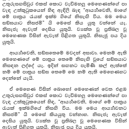
උතුරුසඟසිවුර එකස් කොට වැඩිමහලු මෙහෙණන්ගේ පා
වැඳ උත්කුටුකයෙන් හිඳ ඇඳිලි බැඳ “ආර්‍ය්‍යාවෙනි, මාගේ
මේ පාත්‍රය රැයක් ඉක්ම ගියේ නිසැඟි විය. මම මෙය
සඞ්ඝයාට නිසජමි” යි මෙසේ කිය යුතු වන්නේ යැ.
නිසැජැ ඇවැත් දෙසිය යුතුයි. ව්‍යක්ත වූ ප්‍රතිබල වූ
මෙහෙණක විසින් ඇවැත් පිළිගත යුතුයි. නිසැජූ පය දිය
යුතුයි.
ආර්‍ය්‍යාවෙනි, සඞ්ඝතෙමේ මවදන් අසාවා. මෙනම් ඇති
මෙහෙණගේ මේ පාත්‍රය තෙමේ නිසැඟි වූයේ සඞ්ඝයාට
නිසඳන ලද්දේ යැ. ඉදින් සඟනට පැමිණි කල් ඇත්තේ
නම් මේ පාත්‍රය සඞ්ඝ තෙමේ මෙ නම් ඇති මෙහෙණහට
දෙන්නේ යැයි.
ඒ මෙහෙණ විසින් බොහෝ මෙහෙණන් වෙත එළඹ
උතුරුසඟසිවුර එකස් කොට වැඩිමහලු මෙහෙණන්ගේ පා
වැඳ උත්කුටුකයෙන් හිඳ, “ආර්‍ය්‍යාවෙනි, මාගේ මේ පාත්‍රය
රැයක් ඉක්මගියේ නිසඟි විය. මම මෙය ආර්‍ය්‍යාවනට
නිසජමි” යි මෙසේ කියයුතු වන්නාහ. නිසැජැ ඇවැත්
දෙසිය යුතුයි. ව්‍යක්ත වූ ප්‍රතිබල වූ මෙහෙණක විසින්
ඇවැත් පිළිගත යුතුයි. නිසැජූ පය දිය යුතුයි.