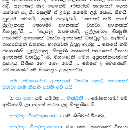
ලදී. තලතෙල් මිල ගෙනෙව. (එකල්හි) තලතෙල් ගෙන
යන්නේ යැ යි. එකල්හි ඒ උවසු තෙමේ ලමු කොට සිතයි.
නුගුණ පවසයි, දොස් පතුරුවයි. “කෙසේ නම් ආර්‍ය්‍ය
ථුල්ලනන්‍දා තොමෝ අනෙකක් විනවා අනෙකක්
විනවූදැ”යි ... “සැබෑද මහණෙනි, ථුල්ලනන්‍දා භික්‍ෂුණී
තොමෝ අනෙකක් විනවා අනෙකක් විනවූදැ”යි. සැබැවැ
භාග්‍යවතුන් වහන්ස, භාග්‍යවත් බුදුහු ගැරහූ ... කෙසේ නම්
මහණෙනි, ථුල්ලනන්‍දා භික්‍ෂුණී තොමෝ අනෙකක් විනවා
අනෙකක් විනවූදැ” යි. මහණෙනි මෙය අප්‍රසන්නයන්ගේ
ප්‍රසාදය පිණිස හෝ නො වෙයි ... මෙසේ ද මහණෙනි,
මෙහෙණෝ මේ සිකපදය උදෙසත්වා.
යම් මෙහෙණක් අනෙකක් විනවා (ඉන්) අනෙකක්
විනවා නම් නිසඟි පචිති වේ යයි.
2.
යා පන
: යම් යම්බඳු ...
භික්ඛුනී
... මෝතොමෝ මේ
අර්‍ත්‍ථයෙහි ලා අදහස් කරන ලද භික්‍ෂුණිය යි.
අඤ්ඤං විඤ්ඤාපෙත්‍වා
: යම් කිසිවක් විනවා,
අඤ්ඤං විඤ්ඤාපෙය්‍ය
: එය තබා අනෙකක් විනවා