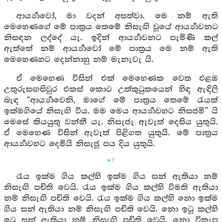
ආර්‍ය්‍යාවෝ, මා වදන් අසත්වා. මෙ නම් ඇති
මෙහෙණගේ මේ පාත්‍රය තෙමේ නිසැඟි වූයේ ආර්‍ය්‍යාවනට
නිසඳන ලද්දේ යැ. ඉදින් ආර්‍ය්‍යාවනට පැමිණි කල්
ඇත්තේ නම් ආර්‍ය්‍යාවෝ මේ පාත්‍රය මෙ නම් ඇති
මෙහෙණහට දෙන්නාහු නම් මැනැවැ යි.
ඒ මෙහෙණ විසින් එක් මෙහෙණක වෙත එළඹ
උතුරුසඟසිවුර එකස් කොට උත්කුටුකයෙන් හිඳ ඇඳිලි
බැඳ “ආර්‍ය්‍යාවෙනි, මාගේ මේ පාත්‍රය තෙමේ රැයක්
ඉක්මගියේ නිසැඟි විය. මම මෙය ආර්‍ය්‍යාවහට නිසජමි” යි
මෙසේ කියයුතු වන්නී යැ. නිසැජැ ඇවැත් දෙසිය යුතුයි.
ඒ මෙහෙණ විසින් ඇවැත් පිළිගත යුතුයි. මේ පාත්‍රය
ආර්‍ය්‍යාවහට දෙමියි නිසැජූ පය දිය යුතුයි.
97
රැය ඉක්ම ගිය කල්හි ඉක්ම ගිය සන් ඇතියා නම්
නිසැඟි පචිති වෙයි. රැය ඉක්ම ගිය කල්හි විමති ඇතියා
නම් නිසැඟි පචිති වෙයි. රැය ඉක්ම ගිය කල්හි නො ඉක්ම
ගිය සන් ඇතියා නම් නිසැඟි පචිති වෙයි. නො ඉටූ කල්හි
ඉටූ සන් ඇතියා නම් නිසැඟි පචිති වෙයි. නො විකැපූ