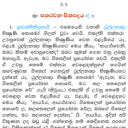
3. 4.
සතරවන සිකපදය
1.
ශ්‍රාවස්තිනිදානයි
– එසමයෙහි වනාහි
ථුල්ලනන්‍දා
භික්‍ෂුණී තොමෝ ගිලන් වූවා වෙයි. එකල්හි එක්තරා
උවසුවෙක් ථුල්ලනන්‍දා භික්‍ෂුණිය වෙත එළැඹියේ යැ.
එළැඹ ථුල්ලනන්‍දා භික්‍ෂුණියහට මෙය කීයැ. “ආර්‍ය්‍යාවෙනි,
ඔබට කිනම් අඵාසුවෙක්ද? ඔබට කුමක් ගෙන එනු ලබනු
මනාදැයි. ඇවැත, මට ගිතෙලින් ප්‍රයෝජන වෙයි. එකල්හි
ඒ උවසු තෙමේ එක්තරා වෙළෙඳක්හුගේ ගෙයින්
කහවණුවක ගිතෙල් ගෙනවුත් ථුල්ලනන්‍දා භික්‍ෂුණියහට
දුන්නේ යැ. ථුල්ලනන්‍දා භික්‍ෂුණී තොමෝ “ඇවැත, මට
ගිතෙලින් ප්‍රයෝජන නොවේ, මට තල තෙලෙන්
ප්‍රයෝජන වේ” යැයි (කිවුයැ.) එකල්හි ඒ උවසු තෙමේ ඒ
වෙළෙඳා වෙත එළැඹියේ යැ. එළැඹැ ඒ වෙළෙඳහට
මෙය කීයැ. “ආර්‍ය්‍යය, ආර්‍ය්‍යාවහට ගිතෙලෙන් ප්‍රයෝජන
නොවේ ල, තලතෙලෙන් ප්‍රයෝජන වේල, ඔබගේ ගිතෙල්
ගන්නැ, මට තලතෙල් දෙන්නැ” යි. “ආර්‍ය්‍යය, ඉදින් අපි
විකුණන ලද බඩු යළි ගන්නෙමු නම් කෙදිනෙක අපගේ
බඩු විකිණෙන්නේ ද? ගිතෙල් මිලයෙන් ගිතෙල් ගෙනයන