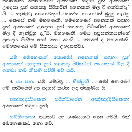
මහණෙනි මෙහෙණෝ අනෙකක් සඳහා දුන් අනෙකක්
උදෙසා දුන් සඟසතු පිරිකරින් අනෙකක් මිල දී ගන්වත්දැ”
යි. ... සැබැවැ භාග්‍යවතුන් වහන්ස. භාග්‍යවත් බුදුහු ගැරහූ
... කෙසේ නම් මහණෙනි, මෙහෙණෝ අනෙකක් සඳහා
දුන් අනෙකක් උදෙසා දුන් සඟසතු පිරිකරින් අනෙකක්
මිල දී ගැන්වූහු දැ”යි. මහණෙනි, මෙය අප්‍රසන්නයන්ගේ
ප්‍රසාදය පිණිස හෝ නො වෙයි ... මෙසේ ද මහණෙනි,
මෙහෙණෝ මේ සිකපදය උදෙසත්වා.
යම් මෙහෙණක් තොමෝ අනෙකක් සඳහා දුන්
අනෙකක් උදෙසා දුන් සඟසතු පිරිකරින් අනෙකක් මිල දී
ගන්වා නම් නිසඟි පචිති වේ යයි.
3.
යා පන
: යම් යම්බඳු ...
භික්ඛුනී
... මෝ තොමෝ
මේ අර්‍ත්‍ථයෙහි ලා අදහස් කරන ලද භික්‍ෂුණිය යි.
අඤ්ඤදත්‍ථිකෙන පරික්ඛාරෙන අඤ්ඤද්දිසිකෙන
:
අනෙකක් සඳහා දුන්;
සඞ්ඝිකෙන
: සඟනට යැ ගණයාහට නො වෙයි. එක්
මෙහෙණකට නො වේ.