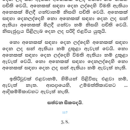
පචිති වෙයි, අනෙකක් සඳහා දෙන ලද්දෙහි විමති ඇතියා
අනෙකක් මිලදී ගන්වානම් නිසඟි පචිති වෙයි. අනෙකක්
සඳහා දෙනලද්දෙහි නො අනෙකක් සඳහා දෙන ලද සන්
ඇතියා අනෙකක් මිලදී ගන්වා නම් නිසඟි පචිති වෙයි.
නිසැජුදැය පිළිලැබ දෙන ලද පරිදි එළවිය යුතුයි.
නො අනෙකක් සඳහා දෙන ලද්දෙහි අනෙකක් සඳහා
දෙන ලද සන් ඇතියා නම් දුකුළා ඇවැත් වෙයි. නො
අනෙකක් සඳහා දෙන ලද්දෙහි විමති ඇතියා නම් දුකුළා
ඇවැත් වෙයි. නො අනෙකක් සඳහා දෙනලද්දෙහි නො
අනෙකක් සඳහා දෙන ලද සන් ඇතියා නම් ඇවැත් නැති.
ඉතිරිවූවක් එළවානම්, හිමියන් පිළිවිසැ එළවා නම්,
ඇවැත් නැත. ආපදායෙහි, උම්මත්තිකාවහට ...
ආදිකම්මිකාවහට ඇවැත් නැති.
සත්වන සිකපදයි.
117
3. 8.