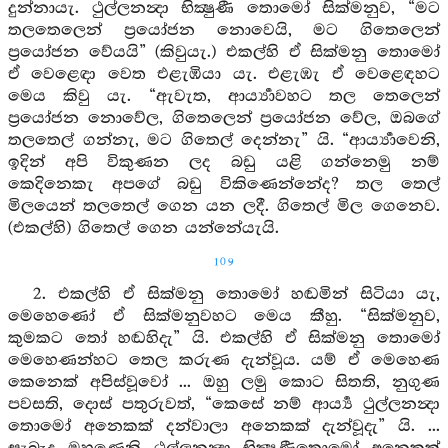
දුන්නායැ. ථුල්ලනන්‍දා භික්‍ෂුණී තොමෝ සික්මනුව, “මට
තලතෙලෙන් ප්‍රයෝජන නොවෙයි, මට ගිතෙලෙන්
ප්‍රයෝජන වේයයි” (කිවුයැ.) එකල්හි ඒ සික්මනු තොමෝ
ඒ වෙළෙඳා වෙත එළැඹියා යැ. එළැඹැ ඒ වෙළෙඳහට
මෙය කිවු යැ. “ඇවැත, ආර්‍ය්‍යාවහට තල තෙලෙන්
ප්‍රයෝජන නොවේල, ගිතෙලෙන් ප්‍රයෝජන වේල, ඔබගේ
තලතෙල් ගන්නැ, මට ගිතෙල් දෙන්නැ” යි. “ආර්‍ය්‍යාවෙනි,
ඉදින් අපි විකුණන ලද බඩු යළි ගන්නෙමු නම්
කෙදිනෙකැ අපගේ බඩු විකිණෙන්නේද? තල තෙල්
මිලයෙන් තලතෙල් ගෙන යන ලදී. ගිතෙල් මිල ගෙනෙව.
(එකල්හි) ගිතෙල් ගෙන යන්නේයැයි.
109
2. එකල්හි ඒ සික්මනු තොමෝ හඬමින් සිටියා යැ,
මෙහෙණෝ ඒ සික්මනුවහට මෙය කීහු. “සික්මනුව,
කුමකට තෝ හඬහිදැ” යි. එකල්හි ඒ සික්මනු තොමෝ
මෙහෙණන්හට තෙල කරුණ දැන්වූය. යම් ඒ මෙහෙණ
කෙනෙක් අපිස්වූවෝ ... ඔහු ලමු කොට සිතති, නුගුණ
පවසති, දොස් පතුරුවත්, “කෙසේ නම් ආර්‍ය්‍ය ථුල්ලනන්‍දා
තොමෝ අනෙකක් දන්වාලා අනෙකක් දැන්වූදැ” යි. ...