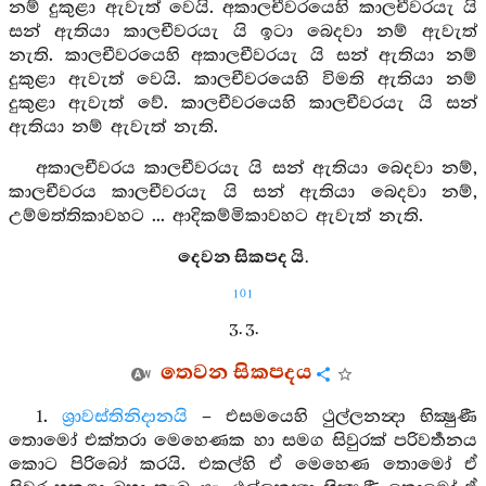
නම් දුකුළා ඇවැත් වෙයි. අකාලචීවරයෙහි කාලචීවරයැ යි
සන් ඇතියා කාලචීවරයැ යි ඉටා බෙදවා නම් ඇවැත්
නැති. කාලචීවරයෙහි අකාලචීවරයැ යි සන් ඇතියා නම්
දුකුළා ඇවැත් වෙයි. කාලචීවරයෙහි විමති ඇතියා නම්
දුකුළා ඇවැත් වේ. කාලචීවරයෙහි කාලචීවරයැ යි සන්
ඇතියා නම් ඇවැත් නැති.
අකාලචීවරය කාලචීවරයැ යි සන් ඇතියා බෙදවා නම්,
කාලචීවරය කාලචීවරයැ යි සන් ඇතියා බෙදවා නම්,
උම්මත්තිකාවහට ... ආදිකම්මිකාවහට ඇවැත් නැති.
දෙවන සිකපද යි.
101
3. 3.
තෙවන සිකපදය
1.
ශ්‍රාවස්තිනිදානයි
– එසමයෙහි ථුල්ලනන්‍දා භික්‍ෂුණී
තොමෝ එක්තරා මෙහෙණක හා සමග සිවුරක් පරිවර්‍තනය
කොට පිරිබෝ කරයි. එකල්හි ඒ මෙහෙණ තොමෝ ඒ