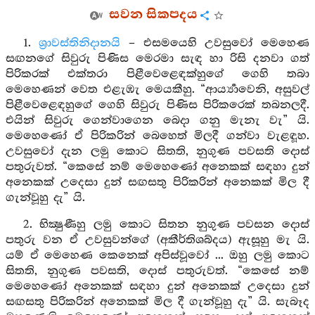
සවන සිකපදය
1.
ශ්‍රාවස්තිනිදානයි
– එසමයෙහි උවසුවෝ මෙහෙණ
සඟනගේ සිවුරු පිණිස මෙරමා සැඳ හා රිසි දනවා ගත්
පිරිකරක් එක්තරා පිළීවෙළෙඳක්හුගේ ගෙහි තබා
මෙහෙණන් වෙත එළැඹැ මෙයකීහු. “ආර්‍ය්‍යාවෙනි, අසුවල්
පිළීවෙළෙඳහුගේ ගෙහි සිවුරු පිණිස පිරිකරෙක් තබනලදී.
එයින් සිවුරු ගෙන්වාගෙන බෙදා ගනු මැනැ වැ” යි.
මෙහෙණෝ ඒ පිරිකරින් බෙහෙත් මිලදී ගන්වා වැළඳූහ.
උවසුවෝ දැන ලමු කොට සිතති, නුගුණ පවසති දොස්
පතුරුවත්. “කෙසේ නම් මෙහෙණෝ අනෙකක් සඳහා දුන්
අනෙකක් උදෙසා දුන් සඟසතු පිරිකරින් අනෙකක් මිල දී
ගැන්වූහු දැ” යි.
2. භික්‍ෂුණීහු ලමු කොට සිතන නුගුණ පවසන දොස්
පතුරු වන ඒ උවසුවන්ගේ (අකීර්තිශබ්දය) ඇසූහු මැ යි.
යම් ඒ මෙහෙණ කෙනෙක් අපිස්වූවෝ ... ඔහු ලමු කොට
සිතති, නුගුණ පවසති, දොස් පතුරුවත්. “කෙසේ නම්
මෙහෙණෝ අනෙකක් සඳහා දුන් අනෙකක් උදෙසා දුන්
සඟසතු පිරිකරින් අනෙකක් මිල දී ගැන්වූහු දැ” යි. සැබෑද