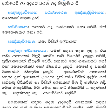
අර්‍ත්‍ථයෙහි ලා අදහස් කරන ලද භික්‍ෂුණිය යි.
අඤ්ඤදත්‍ථිකෙන පරික්ඛාරෙන අඤ්ඤද්දිසිකෙන
:
අනෙකක් සඳහා දුන්;
සඞ්ඝිකෙන
: සඟනට යැ, ගණයාහට නො වෙයි. එක්
මෙහෙණකට නො වේ,
සඤ්ඤාවිකෙන
: තමා විසින් ඉල්වාගත්:
අඤ්ඤං චේතාපෙය්‍ය
: යමක් සඳහා දෙන ලද ද, එය
තබා අනෙකක් මිලදී ගන්වා නම් පියෝහි දුකුළා වෙයි,
ප්‍රතිලාභයෙන් නිසැඟි වෙයි. සඟනට හෝ ගණයාහට හෝ
එක් මෙහෙණකට හෝ නිසැජිය යුතුයි. මෙසේ ද වනාහි
මහණෙනි, නිසැජිය යුතුයි ... ආර්‍ය්‍යාවෙනි, අනෙකක්
සඳහා දුන් අනෙකක් උදෙසා දුන් තමා විසින් ඉල්වා ගත්
සඟසතු පිරිකරින් මා විසින් අනෙකක් මිල දී ගන්වන ලදී.
මෙය නිසැඟිවිය. මම මෙය සඟනට නිසජමියි ... දෙන්නේ
යැ ... දෙන්නාහු යැ ... ආර්‍ය්‍යාවහට දෙමියි.
අනෙකෙක් සඳහා දෙන ලද්දෙහි අනෙකක් සඳහා
දෙන ලද සන් ඇතියා අනෙකක් මිලදී ගන්වා නම් නිසඟි