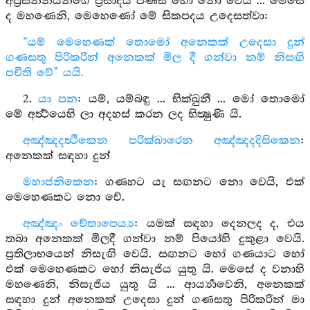
අප්‍රසන්නයන්ගේ ප්‍රසාදය පිණිස හෝ නො වෙයි ... මෙසේ
ද මහණෙනි, මෙහෙණෝ මේ සිකපදය උදෙසත්වා:
“යම් මෙහෙණක් තොමෝ අනෙකක් උදෙසා දුන්
ගණසතු පිරිකරින් අනෙකක් මිල දී ගන්වා නම් නිසඟි
පචිති වේ” යයි.
2.
යා පන
: යම්, යම්බඳු ... භික්ඛුනී ... මෝ තොමෝ
මේ අර්‍ත්‍ථයෙහි ලා අදහස් කරන ලද භික්‍ෂුණි යි.
අඤ්ඤදත්‍ථිකෙන පරික්ඛාරෙන අඤ්ඤදදිසිකෙන
:
අනෙකක් සඳහා දුන්
මහාජනිකෙන
: ගණහට යැ සඟනට නො වෙයි, එක්
මෙහෙණකට නො වේ.
අඤ්ඤං චේතාපෙය්‍ය
: යමක් සඳහා දෙනලද ද, එය
තබා අනෙකක් මිලදී ගන්වා නම් පියෝහි දුකුළා වෙයි.
ප්‍රතිලාභයෙන් නිසැඟි වෙයි. සඟනට හෝ ගණයාට හෝ
එක් මෙහෙණකට හෝ නිසැජිය යුතු යි. මෙසේ ද වනාහි
මහණෙනි, නිසැජිය යුතු යි ... ආර්‍ය්‍යාවෙනි, අනෙකක්
සඳහා දුන් අනෙකක් උදෙසා දුන් ගණසතු පිරිකරින් මා