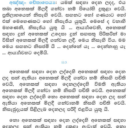
අඤ්ඤං චේතාපෙය්‍ය
: යමක් සඳහා දෙන ලදද, එය
තබා අනෙකක් මිලදී ගන්වා නම් පියෝහි දුකුළා වෙයි.
ප්‍රතිලාභයෙන් නිසැඟි වෙයි. සඟනට හෝ ගණයාට හෝ
එක් මෙහෙණකට හෝ නිසැජිය යුතුයි. මෙසේ ද වනාහි
මහණෙනි, නිසැජිය යුතු යි ... ආර්‍ය්‍යාවෙනි, අනෙකක්
සඳහා දුන් අනෙකක් උදෙසා දුන් සඟසතු පිරිකරින් මා
විසින් අනෙකක් මිලදී ගන්වන ලදී. මෙය නිසැඟි විය. මම
මෙය සඟනට නිසජමි යි ... දෙන්නේ යැ ... දෙන්නාහු යැ
... ආර්‍ය්‍යාවහට දෙමියි.
113
අනෙකක් සඳහා දෙන ලද්දෙහි අනෙකක් සඳහා දෙන
ලද සන් ඇතියා අනෙකක් මිලදී ගන්වා නම් නිසඟි පචිති
වෙයි, අනෙකක් සඳහා දෙනලද්දෙහි විමති ඇතියා
අනෙකක් මිලදී ගන්වා නම් නිසඟි පචිති වෙයි. අනෙකක්
සඳහා දෙන ලද්දෙහි නො අනෙකක් සඳහා දෙන ලද සන්
ඇතියා අනෙකක් මිලදී ගන්වානම් නිසඟි පචිති වෙයි.
නිසැජුදැයක් පිළිලැබ දෙනලද පරිදි එළවිය යුතු යි.
නො අනෙකක් සඳහා දෙන ලද්දෙහි අනෙකක් සඳහා
දෙනලද සන් ඇතියා නම් දුකුළා ඇවැත් වෙයි. නො