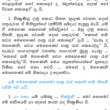
වෙළඳාමක් හෝ කොළෝ ද, බඳුන්වෙළඳ හලක් හෝ
විවෘත කොළෝ” දැ යි.
2. භික්‍ෂුණීහු ලමු කොට සිතන නුගුණ පවසන දොස්
පතුරුවන ඒ මිනිසුන්ගේ (අකීර්ති ශබ්දය) ඇසූහු මැයි. යම්
ඒ මෙහෙණ කෙනෙක් අපිස්වූවෝ ... ඔහු ලමු කොට
සිතති. නුගුණ පවසති. දොස් පතුරුවත්. “කෙසේ නම්
සවග මෙහෙණෝ පාත්‍ර රැස් කොළෝ” දැයි ... “සැබෑ ද
මහණෙනි, සවග මෙහෙණෝ පාත්‍ර රැස් කෙරෙද්දැ” යි,
සැබැව භාග්‍යවතුන් වහන්ස, භාග්‍යවත් බුදුහු ගැරහූ ...
“කෙසේ නම් මහණෙනි සවග මෙහෙණෝ පාත්‍ර රැස්
කොළෝදැ”යි. මහණෙනි මෙය අප්‍රසන්නයන්ගේ ප්‍රසාදය
පිණිස හෝ නො වෙයි ... මෙසේ ද මහණෙනි
මෙහෙණෝ මේ සිකපදය උදෙසත්වා.
යම් මෙහෙණක් තොමෝ පාත්‍ර රැස් කෙරේ නම් නිසඟි
පචිති වේ යයි.
3.
යා පන
: යම් යම්බඳු ...
භික්ඛුනී
... මෝ තොමෝ
මේ අර්‍ත්‍ථයෙහි ලා අදහස් කරන ලද භික්‍ෂුණිය යි.