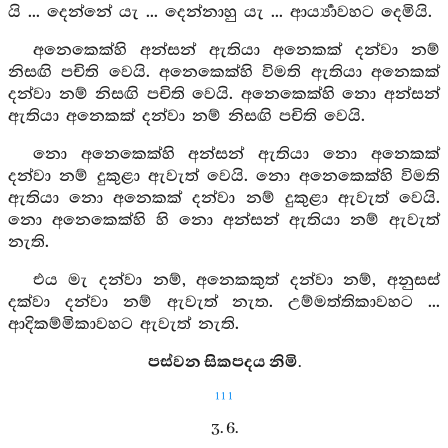
යි ... දෙන්නේ යැ ... දෙන්නාහු යැ ... ආර්‍ය්‍යාවහට දෙමියි.
අනෙකෙක්හි අන්සන් ඇතියා අනෙකක් දන්වා නම්
නිසඟි පචිති වෙයි. අනෙකෙක්හි විමති ඇතියා අනෙකක්
දන්වා නම් නිසඟි පචිති වෙයි. අනෙකෙක්හි නො අන්සන්
ඇතියා අනෙකක් දන්වා නම් නිසඟි පචිති වෙයි.
නො අනෙකෙක්හි අන්සන් ඇතියා නො අනෙකක්
දන්වා නම් දුකුළා ඇවැත් වෙයි. නො අනෙකෙක්හි විමති
ඇතියා නො අනෙකක් දන්වා නම් දුකුළා ඇවැත් වෙයි.
නො අනෙකෙක්හි හි නො අන්සන් ඇතියා නම් ඇවැත්
නැති.
එය මැ දන්වා නම්, අනෙකකුත් දන්වා නම්, අනුසස්
දක්වා දන්වා නම් ඇවැත් නැත. උම්මත්තිකාවහට ...
ආදිකම්මිකාවහට ඇවැත් නැති.
පස්වන සිකපදය නිමි.
111
3. 6.