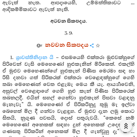
ඇවැත් නැත. ආපදායෙහි, උම්මත්තිකාවට ...
ආදිකම්මිකාවට ඇවැත් නැති.
අටවන සිකපදය.
3. 9.
නවවන සිකපදය
1.
ශ්‍රාවස්තිනිදාන යි
– එසමයෙහි එක්තරා මුළුවක්හුගේ
පිරිවෙන් වැසි මෙහෙණෝ හුළුකැනින් මිරිකෙත්. එකල්හි
ඒ මුළුව මෙහෙණන්ගේ හුළුකැන් පිණිස මෙරමා සඳ හා
රිසි දනවා ගත් පිරිකරක් එක්තරා වෙළෙඳක්හුගේ ගෙහි
තබා මෙහෙණන් වෙත එළැඹැ මෙය කී යැ. ආර්‍ය්‍යාවෙනි,
අසුවල් වෙළෙඳාගේ ගෙහි හුළු කැන් පිණිස පිරිකරෙක්
තබනලදී. එයින් සහල් ගෙන්වා හුළුකැන් පිසවා වළඳනු
මැනැවැ” යි. මෙහෙණෝ ඒ පිරිකරිනුදු තුමූ මැ ඉල්වා
බෙහෙත් මිල දී ගන්වා වැළඳූහ. ඒ මුළුව දැන ලමු කොට
සිතයි, නුගුණ පවසයි, දොස් පතුරුවයි. “කෙසේ නම්
මෙහෙණෝ අනෙකක් සඳහා දුන් අනෙකක් උදෙසා දුන්
ගණසතු පිරිකරින් අනෙකක් මිල දී ගැන්වූහු දැ” යි ...