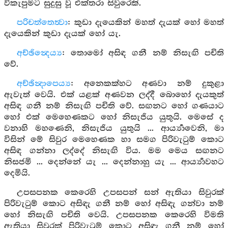
විකැපුමට සුදුසු වූ එක්තරා සිවුරෙකි.
පරිචත්තෙත්‍වා
: කුඩා දැයෙකින් මහත් දැයක් හෝ මහත්
දැයෙකින් කුඩා දැයක් හෝ යැ.
අච්ඡින්‍දෙය්‍ය
: තොමෝ අසිඳ ගනී නම් නිසැඟි පචිති
වේ.
අච්ඡින්‍දාපෙය්‍ය
: අනෙකක්හට අණවා නම් දුකුළා
ඇවැත් වෙයි. එක් යළක් අණවන ලද්දී බොහෝ දැයකුත්
අසිඳ ගනී නම් නිසැඟි පචිති වේ. සඟනට හෝ ගණයාට
හෝ එක් මෙහෙණකට හෝ නිසැජිය යුතුයි. මෙසේ ද
වනාහි මහණෙනි, නිසැජිය යුතුයි ... ආර්‍ය්‍යාවෙනි, මා
විසින් මේ සිවුර මෙහෙණක හා සමග පිරිවැටුම් කොට
අසිඳ ගන්නා ලද්දේ නිසැඟි විය. මම මෙය සඟනට
නිසජමි ... දෙන්නේ යැ ... දෙන්නාහු යැ ... ආර්‍ය්‍යාවහට
දෙමියි.
උපසපනක කෙරෙහි උපසපන් සන් ඇතියා සිවුරක්
පිරිවැටුම් කොට අසිඳැ ගනී නම් හෝ අසිඳැ ගන්වා නම්
හෝ නිසැඟි පචිති වෙයි. උපසපනක කෙරෙහි විමති
ඇතියා සිවුරක් පිරිවැටුම් කොට අසිඳැ ගනී නම් හෝ