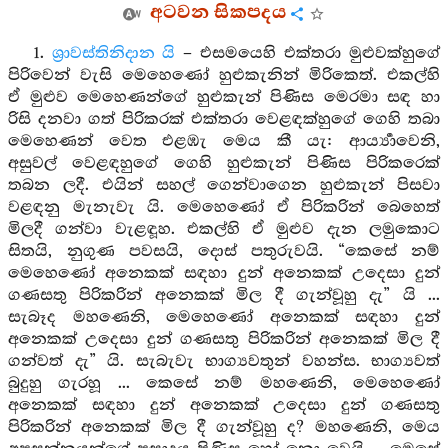
අටවන සිකපදය
1.
ශ්‍රාවස්තිනිදාන යි
– එසමයෙහි එක්තරා මුළුවක්හුගේ
පිරිවෙන් වැසි මෙහෙණෝ හුළුකැනින් මිරිකෙත්. එකල්හි
ඒ මුළුව මෙහෙණන්ගේ හුළුකැන් පිණිස මෙරමා සඳ හා
රිසි දනවා ගත් පිරිකරක් එක්තරා වෙළඳක්හුගේ ගෙහි තබා
මෙහෙණන් වෙත එළඹැ මෙය කී යැ: ආර්‍ය්‍යාවෙනි,
අසුවල් වෙළඳහුගේ ගෙහි හුළුකැන් පිණිස පිරිකරෙක්
තබන ලදී. එයින් සහල් ගෙන්වාගෙන හුළුකැන් පිසවා
වළඳනු මැනැවැ යි. මෙහෙණෝ ඒ පිරිකරින් බෙහෙත්
මිලදී ගන්වා වැළඳූහ. එකල්හි ඒ මුළුව දැන ලමුකොට
සිතයි, නුගුණ පවසයි, දොස් පතුරුවයි. “කෙසේ නම්
මෙහෙණෝ අනෙකක් සඳහා දුන් අනෙකක් උදෙසා දුන්
ගණසතු පිරිකරින් අනෙකක් මිල දී ගැන්වූහු දැ” යි ...
සැබෑද මහණෙනි, මෙහෙණෝ අනෙකක් සඳහා දුන්
අනෙකක් උදෙසා දුන් ගණසතු පිරිකරින් අනෙකක් මිල දී
ගන්වත් දැ” යි. සැබැවැ භාග්‍යවතුන් වහන්ස. භාග්‍යවත්
බුදුහු ගැරහූ ... කෙසේ නම් මහණෙනි, මෙහෙණෝ
අනෙකක් සඳහා දුන් අනෙකක් උදෙසා දුන් ගණසතු
පිරිකරින් අනෙකක් මිල දී ගැන්වූහු ද? මහණෙනි, මෙය