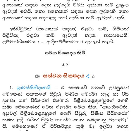
අනෙකක් සඳහා දෙන ලද්දෙහි විමති ඇතියා නම් දුකුළා
ඇවැත් වෙයි. නො අනෙකක් සඳහා දෙන ලද්දෙහි නො
අනෙකක් සඳහා දෙනලද සන් ඇතියා නම් ඇවැත් නැති.
ඉතිරිවූවක් (අනෙකක් සඳහා) එළවා නම්, හිමියන්
පිළිවිසැ එළවා නම් ඇවැත් නැත. ආපදායෙහි,
උම්මත්තිකාවහට ... ආදිකම්මිකාවහට ඇවැත් නැති.
සවන සිකපදය නිමි.
3. 7.
සත්වන සිකපදය
1.
ශ්‍රාවස්තිනිදානයි
– එ සමයෙහි වනාහි උවසුවෝ
මෙහෙණ සඟනගේ සිවුරු පිණිස මෙරමා සැඳ හා රිසි
දනවා ගත් පිරිකරක් එක්තරා පිළීවෙළෙඳක්හුගේ ගෙහි
තබා මෙහෙණන් වෙත එළැඹැ මෙය කීහ. “ආර්‍ය්‍යාවෙනි,
අසුවල් පිළීවෙළෙඳහුගේ ගෙහි සිවුරු පිණිස පිරිකරෙක්
තබන ලදී, එයින් සිවුරු ගෙන්වාගෙන බෙදාගනු මැනැවැ”
යි. මෙහෙණෝ ඒ පිරිකරිනුදු තුමූ මැ ඉල්වා ගෙන