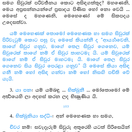
සමග සිවුරක් පරිවර්‍තනය කොට අසිඳගත්තුද? මහණෙනි,
මෙය අප්‍රසන්නයන්ගේ ප්‍රසාදය පිණිස හෝ නො වෙයි ...
මෙසේ ද මහණෙනි, මෙහෙණෝ මේ සිකපදය
උදෙසත්වා.
යම් මෙහෙණක් තොමෝ මෙහෙණක හා සමග සිවුරක්
පිරිවැටුම් කොට පසු වැ මෙසේ කියන්නී ද “ආර්‍ය්‍යාවෙනි,
තාගේ සිවුර ගනුව, මාගේ තෙල සිවුර ගෙනෙව, යම්
සිවුරෙක් තාගේ නම් ඒ සිවුර තාහටමැ යි. යම් සිවුරෙක්
මාගේ නම් ඒ සිවුර මාහටමැ යි. මාගේ තෙල සිවුර
ගෙනෙව සිය සිවුර පෙරළා ගනුව” යි මෙසේ කියා අසිඳ
ගනී නම් හෝ අසිඳ ගන්වා නම් හෝ නිසඟි පචිති වේ
යැයි.
3.
යා පන
: යම් යම්බඳු ...
භික්ඛුනී
... මෝතොමෝ මේ
අර්‍ත්‍ථයෙහි ලා අදහස් කරන ලද භික්‍ෂුණිය යි.
103
4.
භික්ඛුනියා සද්ධිං
: අන් මෙහෙණක හා සමග,
චීවර
නම්: සවැදෑරුම් සිවුරු අතුරෙහි යටත් පිරිසෙයින්