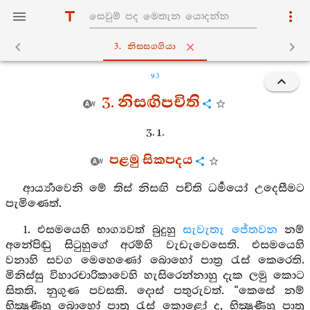
3. නිස‍්සග‍්ගියා
93
3. නිසඟිපචිති
3. 1.
පළමු සිකපදය
ආර්‍ය්‍යාවෙනි මේ තිස් නිසඟි පචිති ධර්‍මයෝ උදෙසීමට
පැමිණෙත්.
1. එසමයෙහි භාග්‍යවත් බුදුහු
සැවැතැ
ජේතවන
නම්
අනේපිඬු සිටුහුගේ අරම්හි වැඩැවෙසෙති. එසමයෙහි
වනාහි සවග මෙහෙණෝ බොහෝ පාත්‍ර රැස් කෙරෙති.
මිනිස්සු විහාරචාරිකාවෙහි හැසිරෙන්නාහු දැක ලමු කොට
සිතති. නුගුණ පවසති. දොස් පතුරුවත්. “කෙසේ නම්
භික්‍ෂුණීහු බොහෝ පාත්‍ර රැස් කොළෝ ද, භික්‍ෂුණීහු පාත්‍ර