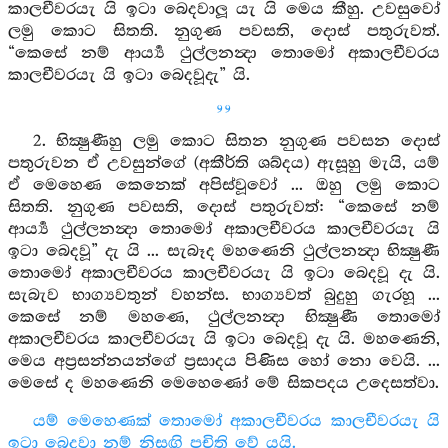
කාලචීවරයැ යි ඉටා බෙදවාලූ යැ යි මෙය කීහු. උවසුවෝ
ලමු කොට සිතති. නුගුණ පවසති, දොස් පතුරුවත්.
“කෙසේ නම් ආර්‍ය්‍ය ථුල්ලනන්‍දා තොමෝ අකාලචීවරය
කාලචීවරයැ යි ඉටා බෙදවූදැ” යි.
99
2. භික්‍ෂුණීහු ලමු කොට සිතන නුගුණ පවසන දොස්
පතුරුවන ඒ උවසුන්ගේ (අකීර්ති ශබ්දය) ඇසූහු මැයි, යම්
ඒ මෙහෙණ කෙනෙක් අපිස්වූවෝ ... ඔහු ලමු කොට
සිතති. නුගුණ පවසති, දොස් පතුරුවත්: “කෙසේ නම්
ආර්‍ය්‍ය ථුල්ලනන්‍දා තොමෝ අකාලචීවරය කාලචීවරයැ යි
ඉටා බෙදවූ” දැ යි ... සැබෑද මහණෙනි ථුල්ලනන්‍දා භික්‍ෂුණී
තොමෝ අකාලචීවරය කාලචීවරයැ යි ඉටා බෙදවූ දැ යි.
සැබැව භාග්‍යවතුන් වහන්ස. භාග්‍යවත් බුදුහු ගැරහූ ...
කෙසේ නම් මහණෙ, ථුල්ලනන්‍දා භික්‍ෂුණී තොමෝ
අකාලචීවරය කාලචීවරයැ යි ඉටා බෙදවූ දැ යි. මහණෙනි,
මෙය අප්‍රසන්නයන්ගේ ප්‍රසාදය පිණිස හෝ නො වෙයි. ...
මෙසේ ද මහණෙනි මෙහෙණෝ මේ සිකපදය උදෙසත්වා.
යම් මෙහෙණක් තොමෝ අකාලචීවරය කාලචීවරයැ යි
ඉටා බෙදවා නම් නිසඟි පචිති වේ යයි.