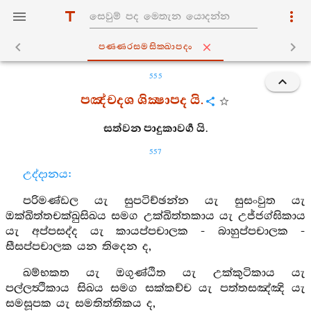
පණ‍්ණරසමසික‍්ඛාපදං
555
පඤ්චදශ ශික්‍ෂාපද යි.
සත්වන පාදුකාවර්‍ග යි.
557
උද්දානය:
පරිමණ්ඩල යැ සුපටිච්ඡන්න යැ සුසංවුත යැ
ඔක්ඛිත්තචක්ඛුසිඛය සමග උක්ඛිත්තකාය යැ උජ්ජග්ඝිකාය
යැ අප්පසද්‍ද යැ කායප්පචාලක - බාහුප්පචාලක -
සීසප්පචාලක යන තිදෙන ද,
ඛම්භකත යැ ඔගුණ්ඨිත යැ උක්කුටිකාය යැ
පල්ලත්‍ථිකාය සිඛය සමග සක්කච්ච යැ පත්තසඤ්ඤි යැ
සමසූපක යැ සමතිත්තිකය ද,