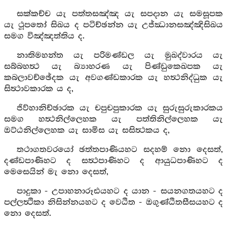
සක්කච්ච යැ පත්තසඤ්ඤ යැ සපදාන යැ සමසූපක
යැ ථූපතෝ සිඛය ද පටිච්ඡන්න යැ උජ්ඣානසඤ්ඤිසිඛය
සමග විඤ්ඤත්තිය ද.
නාතිමහන්ත යැ පරිමණ්ඩල යැ මුඛද්වාරය යැ
සබ්බහත්‍ථ යැ බ්‍යාහරණ යැ පිණ්ඩුකෙඛපක යැ
කබලාවච්ඡේදක යැ අවගණ්ඩකාරක යැ හත්‍ථනිද්ධුක යැ
සිත්‍ථාවකාරක ය ද,
ජිව්හානිච්ඡාරක යැ චපුචපුකාරක යැ සුරුසුරුකාරකය
සමග හත්‍ථනිල්ලෙහක යැ පත්තිනිල්ලෙහක යැ
ඔට්ඨනිල්ලෙහක යැ සාමිස යැ සසිත්‍ථකය ද,
තථාගතවරයෝ ඡත්තපාණියහට සදහම් නො දෙසත්,
දණ්ඩපාණිහට ද සත්‍ථපාණිහට ද ආයුධපාණිහට ද
මෙසෙයින් මැ නො දෙසත්,
පාදුකා - උපාහනාරූඪයහට ද යාන - සයනගතයහට ද
පල්ලත්‍ථිකා නිසින්නයහට ද වෙඨිත - ඔගුණ්ඨිතසීසයහට ද
නො දෙසත්.