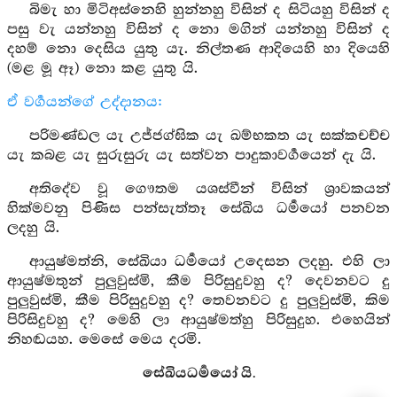
බිමැ හා මිටිඅස්නෙහි හුන්නහු විසින් ද සිටියහු විසින් ද
පසු වැ යන්නහු විසින් ද නො මගින් යන්නහු විසින් ද
දහම් නො දෙසිය යුතු යැ. නිල්තණ ආදියෙහි හා දියෙහි
(මළ මූ ඈ) නො කළ යුතු යි.
ඒ වර්‍ගයන්ගේ උද්දානය:
පරිමණ්ඩල යැ උජ්ජග්ඝික යැ ඛම්භකත යැ සක්කචච්ච
යැ කබළ යැ සුරුසුරු යැ සත්වන පාදුකාවර්‍ගයෙන් දැ යි.
අතිදේව වූ ගෞතම යශස්වීන් විසින් ශ්‍රාවකයන්
හික්මවනු පිණිස පන්සැත්තෑ සේඛිය ධර්‍මයෝ පනවන
ලදහු යි.
ආයුෂ්මත්නි, සේඛියා ධර්‍මයෝ උදෙසන ලදහු. එහි ලා
ආයුෂ්මතුන් පුලුවුස්මි, කීම පිරිසුදුවහු ද? දෙවනවට දු
පුලුවුස්මි, කීම පිරිසුදුවහු ද? තෙවනවට දු පුලුවුස්මි, කිම
පිරිසිදුවහු ද? මෙහි ලා ආයුෂ්මත්හු පිරිසුදුහ. එහෙයින්
නිහඬයහ. මෙසේ මෙය දරමි.
සේඛියධර්‍මයෝ යි.