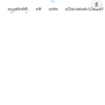
559
ආයුෂ්මත්නි, මේ සප්ත අධිකරණශමථධර්‍මයෝ
උදෙසීමට පැමිණෙත්.
1. උපනුපන් (විවාදාදි) අධිකරණයන්ගේ ශමනය පිණිස
ව්‍යුපශමය පිණිස සම්මුඛාවිනය දියයුත්තේ යැ, සතිවිනය
දියයුත්තේ යැ, අමූළ්හවිනය දියයුත්තේ යැ, ප්‍රතිඥායෙන්
කැරැවිය යුතු යැ, යේභුය්‍යසිකා යැ, තස්සපාපිය්‍යසිකා යැ,
තිණවත්‍ථාරක යි.
2. ආයුෂ්මත්නි, සප්ත අධිකරණශමථධර්‍මයෝ උදෙසන
ලදහ. එහි ලා ආයුෂ්මතුන් පුලුවුස්මි, කිම පිරිසුදුවහු ද?
දෙවනවටදු පුලුවුස්මි, කිම පිරිසුදුවහු ද? තෙවනවටදු
පුලුවුස්මි, කිම පිරිසුදුවහු ද? මෙහි ලා ආයුෂ්මත්හු පිරිසුදුහ.
එහෙයින් නිහඬයහ. මෙසේ මෙය දරමි.
අධිකරණශමථයෝ යි.
3. ආයුෂ්මත්නි, නිදානය උදෙසන ලදී. සතර
පාරාජිකධර්‍මයෝ උදෙසන ලදහ, තෙළෙස් සඞ්‍ඝාදිසේස
ධර්‍මයෝ උදෙසන ලදහ. දෙ අනියත ධර්‍මයෝ උදෙසන