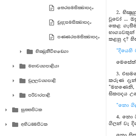
තෙරසමසික‍්ඛාපදං
2. භික්
වූවෝ ... 
චුද‍්දසමසික‍්ඛාපදං
කෙළ ගැසීම 
භාග්‍යවතුන
පණ‍්ණරසමසික‍්ඛාපදං
කළහු ද? හ
“දියෙහි
භික‍්ඛුනීවිභඞ‍්ගො
මෙසේත් 
මහාවග‍්ගපාළියා
3. එසම
කරුණ දැන්
චුල‍්ලවග‍්ගපාළි
“මහණෙනි, 
සිකපදය උද
පරිවාරපාළි
“නො ගිල
සුත‍්තපිටක
4. නො ග
ගිලන් වැ 
අභිධම‍්මපිටක
නො සිත