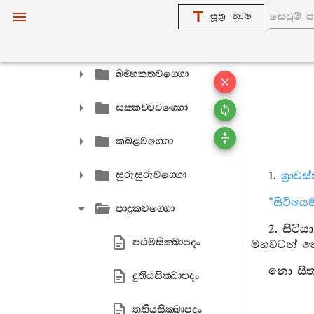
පරිමණ‍්ඩලවග‍්ගො
සූත්‍ර නාම
උජ‍්ජග‍්ඝිකවග‍්ගො
ඛම‍්භකතවග‍්ගො
සක‍්කච‍්චවග‍්ගො
කබළවග‍්ගො
සුරුසුරුවග‍්ගො
1.
ශ්‍රාව
“සිටියෙ
පාදුකවග‍්ගො
2. සිටි
පඨමසික‍්ඛාපදං
මහවටන් හෝ
නො සිතා
දුතියසික‍්ඛාපදං
තතියසික‍්ඛාපදං