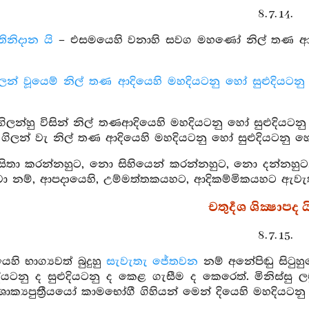
8. 7. 14.
ස්තිනිදාන යි
– එසමයෙහි වනාහි සවග මහණෝ නිල් තණ ආදිය
ලන් වූයෙම් නිල් තණ ආදියෙහි මහදියටනු හෝ සුළුදියටන
ිලන්හු විසින් නිල් තණආදියෙහි මහදියටනු හෝ සුළුදිය
ගිලන් වැ නිල් තණ ආදියෙහි මහදියටනු හෝ සුළුදියටනු 
සිතා කරන්නහුට, නො සිහියෙන් කරන්නහුට, නො දන්නහුට
ා නම්, ආපදායෙහි, උම්මත්තකයහට, ආදිකම්මිකයහට ඇවැත
චතුර්‍දශ ශික්‍ෂාපද ය
8. 7. 15.
හි භාග්‍යවත් බුදුහු
සැවැතැ
ජේතවන
නම් අනේපිඬු සිටු
දියටනු ද සුළුදියටනු ද කෙළ ගැසීම ද කෙරෙත්. මිනිස්සු
 ශාක්‍යපුත්‍රීයයෝ කාමභෝගී ගිහියන් මෙන් දියෙහි මහදියටන