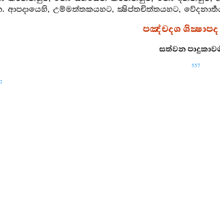
 ආපදායෙහි, උම්මත්තකයහට, ක්‍ෂිප්තචිත්තයහට, වේදනාර්
පඤ්චදශ ශික්‍ෂාපද 
සත්වන පාදුකාවර්‍ග
557
:
ඩල යැ සුපටිච්ඡන්න යැ සුසංවුත යැ ඔක්ඛිත්තචක්ඛුසිඛ
ක - බාහුප්පචාලක - සීසප්පචාලක යන තිදෙන ද,
 යැ ඔගුණ්ඨිත යැ උක්කුටිකාය යැ පල්ලත්‍ථිකාය සිඛය 
්ච යැ පත්තසඤ්ඤ යැ සපදාන යැ සමසූපක යැ ථූපත
 ද.
න්ත යැ පරිමණ්ඩල යැ මුඛද්වාරය යැ සබ්බහත්‍ථ ය
 යැ හත්‍ථනිද්ධුක යැ සිත්‍ථාවකාරක ය ද,
ිච්ඡාරක යැ චපුචපුකාරක යැ සුරුසුරුකාරකය සමග හත්‍ථන