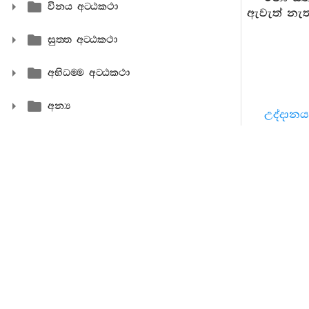
විනය අට‍්ඨකථා
ඇවැත් නැත.
සුත‍්ත අට‍්ඨකථා
අභිධම‍්ම අට‍්ඨකථා
අන්‍ය
උද්දානය
පරිමණ්
කායප්පචාල
ඛම්භකත
ද,
සක්කච
විඤ්ඤත්තිය
නාතිමහ
අවගණ්ඩකාරක
ජිව්හාන