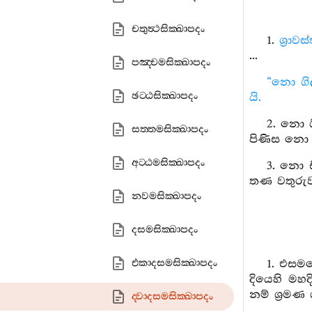
චතුත්‍ථසික‍්ඛාපදං
1.
ශ්‍රාව
...
පඤ‍්චමසික‍්ඛාපදං
“නො ගි
ඡට‍්ඨසික‍්ඛාපදං
යි.
2. නො ග
සත‍්තමසික‍්ඛාපදං
පිණිස නො 
අට‍්ඨමසික‍්ඛාපදං
3. නො 
තණ වතුරුව
නවමසික‍්ඛාපදං
දසමසික‍්ඛාපදං
එකාදසමසික‍්ඛාපදං
1. එසමයෙ
දියෙහි මහ
නම් ශ්‍රමණ
ද‍්වාදසමසික‍්ඛාපදං