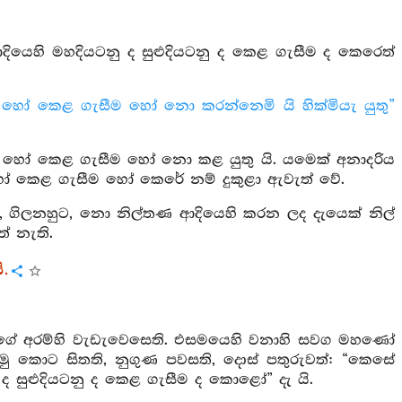
ෙහි මහදියටනු ද සුළුදියටනු ද කෙළ ගැසීම ද කෙරෙත්
ු හෝ කෙළ ගැසීම හෝ නො කරන්නෙමි යි හික්මියැ යුතු”
ටනු හෝ කෙළ ගැසීම හෝ නො කළ යුතු යි. යමෙක් අනාදරිය
හෝ කෙළ ගැසීම හෝ කෙරේ නම් දුකුළා ඇවැත් වේ.
, ගිලනහුට, නො නිල්තණ ආදියෙහි කරන ලද දැයෙක් නිල්
් නැති.
ි.
හුගේ අරම්හි වැඩැවෙසෙති. එසමයෙහි වනාහි සවග මහණෝ
 ලමු කොට සිතති, නුගුණ පවසති, දොස් පතුරුවත්: “කෙසේ
ු ද සුළුදියටනු ද කෙළ ගැසීම ද කොළෝ” දැ යි.