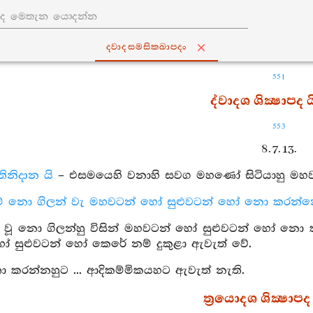
ද‍්වාදසමසික‍්ඛාපදං
551
ද්වාදශ ශික්‍ෂාපද ය
553
8. 7. 13.
ස්තිනිදාන යි
– එසමයෙහි වනාහි සවග මහණෝ සිටියාහු මහවට
ම් නො ගිලන් වැ මහවටන් හෝ සුළුවටන් හෝ නො කරන්නෙමි ය
යා වූ නො ගිලන්හු විසින් මහවටන් හෝ සුළුවටන් හෝ නො ක
 සුළුවටන් හෝ කෙරේ නම් දුකුළා ඇවැත් වේ.
 කරන්නහුට ... ආදිකම්මිකයහට ඇවැත් නැති.
ත්‍රයොදශ ශික්‍ෂාපද 