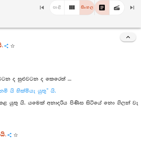
පාළි
සිංහල
ි.
න ද සුළුවටන ද කෙරෙත් ...
ි හික්මියැ යුතු” යි.
ළ යුතු යි. යමෙක් අනාදරිය පිණිස සිටියේ නො ගිලන් වැ
යි.