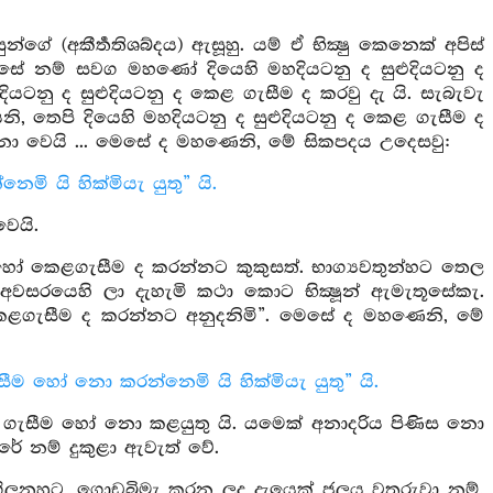
ගේ (අකීර්‍තතිශබ්දය) ඇසූහු. යම් ඒ භික්‍ෂු කෙනෙක් අපිස්
කෙසේ නම් සවග මහණෝ දියෙහි මහදියටනු ද සුළුදියටනු ද
යටනු ද සුළුදියටනු ද කෙළ ගැසීම ද කරවු දැ යි. සැබැවැ
ෂයෙනි, තෙපි දියෙහි මහදියටනු ද සුළුදියටනු ද කෙළ ගැසීම ද
ෝ නො වෙයි ... මෙසේ ද මහණෙනි, මේ සිකපදය උදෙසවු:
 යි හික්මියැ යුතු” යි.
වෙයි.
 හෝ කෙළගැසීම ද කරන්නට කුකුසත්. භාග්‍යවතුන්හට තෙල
 අවසරයෙහි ලා දැහැමි කථා කොට භික්‍ෂූන් ඇමැතූසේකැ.
ද කෙළගැසීම ද කරන්නට අනුදනිමි”. මෙසේ ද මහණෙනි, මේ
ීම හෝ නො කරන්නෙමි යි හික්මියැ යුතු” යි.
ෙළ ගැසීම හෝ නො කළයුතු යි. යමෙක් අනාදරිය පිණිස නො
ේ නම් දුකුළා ඇවැත් වේ.
ිලනහුට, ගොඩබිමැ කරන ලද දැයෙක් ජලය වතුරුවා නම්,