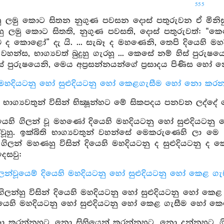
555
‍ෂූහු ලමු කොට සිතන නුගුණ පවසන දොස් පතුරුවන ඒ මිනිසුන්
ඔහු ලමු කොට සිතති, නුගුණ පවසති, දොස් පතුරුවත්: “
ද කොළෝ” දැ යි. ... සැබෑ ද මහණෙනි, තෙපි දියෙහි මහදි
් වහන්ස, භාග්‍යවත් බුදුහු ගැරහූ ... කෙසේ නම් හිස් පුරු
ිස් පුරුෂයෙනි, මෙය අප්‍රසන්නයන්ගේ ප්‍රසාදය පිණිස හ
 මහදියටනු හෝ සුළුදියටනු හෝ කෙළගැසීම හෝ නො කරන්නෙමි
භාග්‍යවතුන් විසින් භික්‍ෂූන්හට මේ සිකපදය පනවන ලද්දේ 
යෙහි ගිලන් වූ මහණෝ දියෙහි මහදියටනු හෝ සුළුදියටනු
වූහු. ඉක්බිති භාග්‍යවතුන් වහන්සේ මෙකරුණෙහි ලා මෙ
ගිලන් මහණහු විසින් දියෙහි මහදියටනු ද සුළුදියටනු 
ෙසවු:
න්වූයෙම් දියෙහි මහදියටනු හෝ සුළුදියටනු හෝ කෙළ ගැස
ිලන්හු විසින් දියෙහි මහදියටනු හෝ සුළුදියටනු හෝ ක
දියෙහි මහදියටනු හෝ සුළුදියටනු හෝ කෙළ ගැසීම හෝ කෙර
ා කරන්නහුට, නො සිහියෙන් කරන්නහුට, නො දන්නහුට, ග