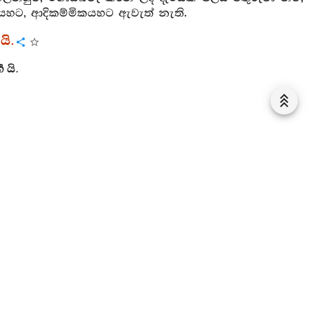
‍තයහට, ආදිකම්මිකයහට ඇවැත් නැති.
යි.
 යි.
ය සමග උක්ඛිත්තකාය යැ උජ්ජග්ඝිකාය යැ අප්පසද්‍ද යැ
සමග සක්කච්ච යැ පත්තසඤ්ඤි යැ සමසූපක යැ සමතිත්තිකය
ෝ සිඛය ද පටිච්ඡන්න යැ උජ්ඣානසඤ්ඤිසිඛය සමග
ැ බ්‍යාහරණ යැ පිණ්ඩුකෙඛපක යැ කබලාවච්ඡේදක යැ
ිල්ලෙහක යැ පත්තිනිල්ලෙහක යැ ඔට්ඨනිල්ලෙහක යැ සාමිස