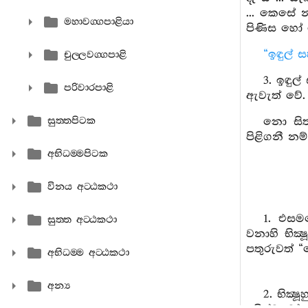
... කෙසේ න
මහාවග‍්ගපාළියා
පිණිස හෝ 
“ඉඳුල් 
චුල‍්ලවග‍්ගපාළි
3. ඉඳුල
පරිවාරපාළි
ඇවැත් වේ.
සුත‍්තපිටක
නො සිත
පිළිගනී න
අභිධම‍්මපිටක
විනය අට‍්ඨකථා
1. එසමය
සුත‍්ත අට‍්ඨකථා
වනාහි භික්
පතුරුවත් “
අභිධම‍්ම අට‍්ඨකථා
අන්‍ය
2. භික්