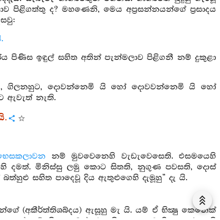
ව පිළිගත්තු ද? මහණෙනි, මෙය අප්‍රසන්නයන්ගේ ප්‍රසාදය
සවු:
.
ය පිණිස ඉඳුල් සහිත අතින් පැන්මලාව පිළිගනී නම් දුකුළා
, ගිලනහුට, දොවන්නෙමි යි හෝ දොවවන්නෙමි යි හෝ
ට ඇවැත් නැති.
ි.
භෙසකලාවන
නම් මුවවෙනෙහි වැඩැවෙසෙති. එසමයෙහි
හි දමත්. මිනිස්සු ලමු කොට සිතති, නුගුණ පවසති, දොස්
ත්හුළු සහිත පාදෙවූ දිය ඇතුළුගෙහි දැමූහු” දැ යි.
ගේ (අකීර්ත්තිශබ්දය) ඇසූහු මැ යි. යම් ඒ භික්‍ෂු කෙනෙක්