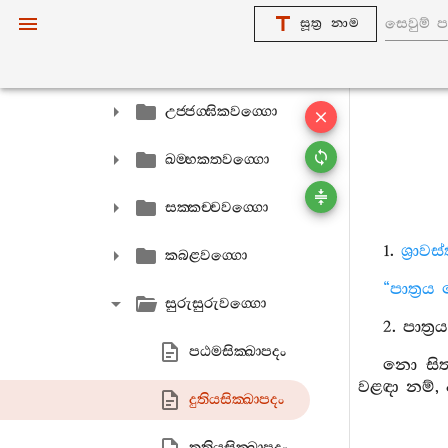
සෙඛියකණ‍්ඩො
සූත්‍ර නාම
පරිමණ‍්ඩලවග‍්ගො
උජ‍්ජග‍්ඝිකවග‍්ගො
ඛම‍්භකතවග‍්ගො
සක‍්කච‍්චවග‍්ගො
1.
ශ්‍රාව
කබළවග‍්ගො
“පාත්‍ර
සුරුසුරුවග‍්ගො
2. පාත්
පඨමසික‍්ඛාපදං
නො සිත
වළඳා නම්,
දුතියසික‍්ඛාපදං
තතියසික‍්ඛාපදං