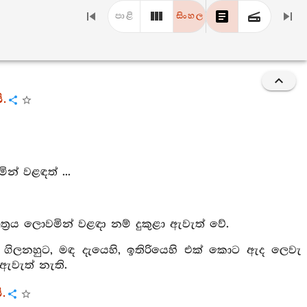
පාළි
සිංහල
ි.
් වළඳත් ...
ත්‍රය ලොවමින් වළඳා නම් දුකුළා ඇවැත් වේ.
ගිලනහුට, මඳ දැයෙහි, ඉතිරියෙහි එක් කොට ඇද ලෙවැ
ඇවැත් නැති.
.