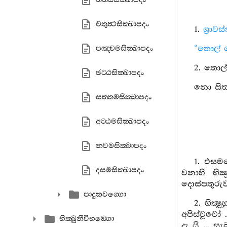
චතුත්‍ථසික‍්ඛාපදං
1.
ශ්‍රාව
“තොල් ල
පඤ‍්චමසික‍්ඛාපදං
2. තොල්
ඡට‍්ඨසික‍්ඛාපදං
නො සිතා
සත‍්තමසික‍්ඛාපදං
අට‍්ඨමසික‍්ඛාපදං
නවමසික‍්ඛාපදං
1. එසමය
දසමසික‍්ඛාපදං
වනාහි භික්
දොස්පතුරුව
පාදුකවග‍්ගො
2. භික්
අපිස්වූවෝ 
භික‍්ඛුනීවිභඞ‍්ගො
දැ යි ... ස