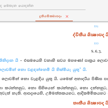
දුතියසික‍්ඛාපදං
531
ද්විතීය ශික්‍ෂාපද ය
533
8. 6. 3.
ස්තිනිදාන යි
– එසමයෙහි වනාහි සවග මහණෝ පාත්‍රය ලොවමින
ය ලොවමින් නො වළඳන්නෙමි යි හික්මියැ යුතු” යි.
‍රය ලොවමින් නො වැළඳිය යුතු යි. යමෙක් අනාදරිය පිණිස පා
ා කරන්නහුට, නො සිහියෙන් කරන්නහුට, නො දන්නහුට, 
 අවැත් නැති. ආපදායෙහි, උම්මත්තකයහට, ආදිකම්මිකයහට 
තෘතීය ශික්‍ෂාපද යි