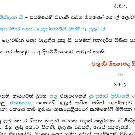
8. 6. 4.
ස්තිනිදාන යි
– එසමයෙහි වනාහි සවග මහණෝ තොල් ලොවමින
ොවමින් නො වළඳන්නෙමියි හික්මියැ යුතු” යි.
 ලොවමින් නො වැළඳිය යුතු යි. යමෙක් අනාදරිය පිණිස ත
 කරන්නහුට ... ආදිකම්මිකයහට ඇවැත් නැති.
චතුර්‍ත්‍ථ ශික්‍ෂාපද ය
535
8. 6. 5.
ෙහි භාග්‍යවත් බුදුහු
භගු
ජනපදයෙහි
සුංසුමාර ගිරියෙහි
‍ෂූහු
කොකනද
පහයෙහි ඉඳුල් සහිත අතින් පැන්මලාව ප
ත්: කෙසේ නම් ශ්‍රමණ ශාක්‍යපුත්‍රීයයෝ කාමභෝගී ගිහියන් ම
‍ෂූහු ලමු කොට සිතන නුගුණ පවසන දොස් පතුරුවන ඒ මිනිසුන
... ඔහු ලමු කොට සිතති, නුගුණ පවසති, දොස් පතුරුවත්: “ක
ැබෑද මහණෙනි, භික්‍ෂූහු ඉඳුල් සහිත අතින් පැන්මලාව පිළිගනි