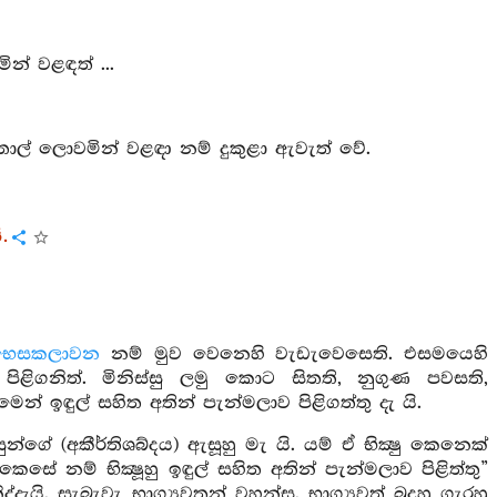
් වළඳත් ...
ොල් ලොවමින් වළඳා නම් දුකුළා ඇවැත් වේ.
ි.
භෙසකලාවන
නම් මුව වෙනෙහි වැඩැවෙසෙති. එසමයෙහි
ිළිගනිත්. මිනිස්සු ලමු කොට සිතති, නුගුණ පවසති,
ෙන් ඉඳුල් සහිත අතින් පැන්මලාව පිළිගත්තු දැ යි.
්ගේ (අකීර්තිශබ්දය) ඇසූහු මැ යි. යම් ඒ භික්‍ෂු කෙනෙක්
ෙසේ නම් භික්‍ෂූහු ඉඳුල් සහිත අතින් පැන්මලාව පිළිත්තු”
ද්දැයි. සැබැවැ භාග්‍යවතුන් වහන්ස. භාග්‍යවත් බුදුහු ගැරහූ