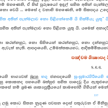
ම් මහණෙනි, ඒ හිස් පුරුෂයෝ ඉඳුල් සහිත අතින් පැන්මලා
නො වෙයි ... මෙසේ ද වනාහි මහණෙනි, මේ සිකපදය උදෙ
සහිත අතින් පැන්මලාව නො පිළිගන්නෙමි යි හික්මියැ යුතු” යි
් සහිත අතින් පැන්මලාව නො පිළිගත යුතු යි. යමෙක් අනාදරි
ා කරන්නහුට, නො සිහියෙන් කරන්නහුට, නො දන්නහුට
ම් ඇවැත් නැති. ආපදායෙහි, උම්මත්තකයහට, ආදිකම්මිකයහ
පඤ්චම ශික්‍ෂාපද ය
8. 6. 6.
ෙහි භාග්‍යවත් බුදුහු
භගු
ජනපදයෙහි
සුංසුමාරගිරියෙහි
‍ෂූහු කොකනද පහයෙහි බත්හුළු සහිත පාදෙවූ දිය ඇතුළුගෙ
කෙසේ නම් ශ්‍රමණ ශාක්‍යපුත්‍රීයයෝ කාමභෝගී ගිහියන් මෙන් බ
537
‍ෂූහු ලමු කොට සිතන නුගුණ පවසන දොස් පතුරුවන ඒ මිනිසුන්