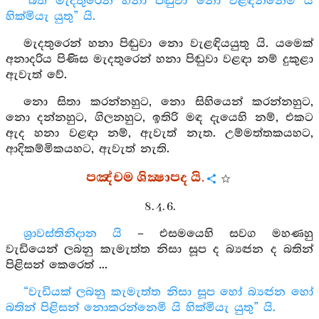
“බත මැදතුරෙන් හනා පිඬුවා නො වළඳන්නෙමි යි
හික්මියැ යුතු” යි.
මැදතුරෙන් හනා පිඬුවා නො වැළඳියයුතු යි. යමෙක්
අනාදරිය පිණිස මැදතුරෙන් හනා පිඬුවා වළඳා නම් දුකුළා
ඇවැත් වේ.
නො සිතා කරන්නහුට, නො සිහියෙන් කරන්නහුට,
නො දන්නහුට, ගිලනහුට, ඉතිරි මඳ දැයෙහි නම්, එකට
ඇද හනා වළඳා නම්, ඇවැත් නැත. උම්මත්තකයහට,
ආදිකම්මිකයහට, ඇවැත් නැති.
පඤ්චම ශික්‍ෂාපද යි.
8. 4. 6.
ශ්‍රාවස්තිනිදාන යි
– එසමයෙහි සවග මහණහු
වැඩියෙන් ලබනු කැමැත්ත නිසා සූප ද බ්‍යඤ්‍ජන ද බතින්
පිළිසන් කෙරෙත් ...
“වැඩියක් ලබනු කැමැත්ත නිසා සූප හෝ බ්‍යඤ්‍ජන හෝ
බතින් පිළිසන් නොකරන්නෙමි යි හික්මියැ යුතු” යි.