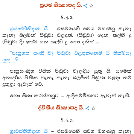
ප්‍රථම ශික්‍ෂාපද යි.
8. 4. 2.
ශ්‍රාවස්තිනිදාන යි
– එසමයෙහි සවග මහණහු තැනැ
තැනැ බලමින් පිඬුවා වළඳත්. (පිඬුවා) දෙන කල්හි දු
(පිඬුවා දී) ඉක්ම යන කල්හි දු නො දනිත් ...
“පාත්‍රගත සංඥී වැ පිඬුවා වළඳන්නෙමි යි හික්මියැ
යුතු” යි.
පාත්‍රසංඥීහු විසින් පිඬුවා වැළඳිය යුතු යි. යමෙක්
අනාදරිය පිණිස තැනැ තැනැ බලමින් පිඬුවා වළඳා නම්
දුකුළා ඇවැත් වේ.
නො සිතා කරන්නහුට ... ආදිකම්මිකහට ඇවැත් නැති.
ද්විතීය ශික්‍ෂාපද යි.
8. 4. 3.
ශ්‍රාවස්තිනිදාන යි
– එසමයෙහි සවග මහණහු තැනැ