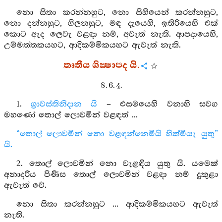
නො සිතා කරන්නහුට, නො සිහියෙන් කරන්නහුට,
නො දන්නහුට, ගිලනහුට, මඳ දැයෙහි, ඉතිරියෙහි එක්
කොට ඇද ලෙවැ වළඳා නම්, අවැත් නැති. ආපදායෙහි,
උම්මත්තකයහට, ආදිකම්මිකයහට ඇවැත් නැති.
තෘතීය ශික්‍ෂාපද යි.
8. 6. 4.
1.
ශ්‍රාවස්තිනිදාන යි
– එසමයෙහි වනාහි සවග
මහණෝ තොල් ලොවමින් වළඳත් ...
“තොල් ලොවමින් නො වළඳන්නෙමියි හික්මියැ යුතු”
යි.
2. තොල් ලොවමින් නො වැළඳිය යුතු යි. යමෙක්
අනාදරිය පිණිස තොල් ලොවමින් වළඳා නම් දුකුළා
ඇවැත් වේ.
නො සිතා කරන්නහුට ... ආදිකම්මිකයහට ඇවැත්
නැති.