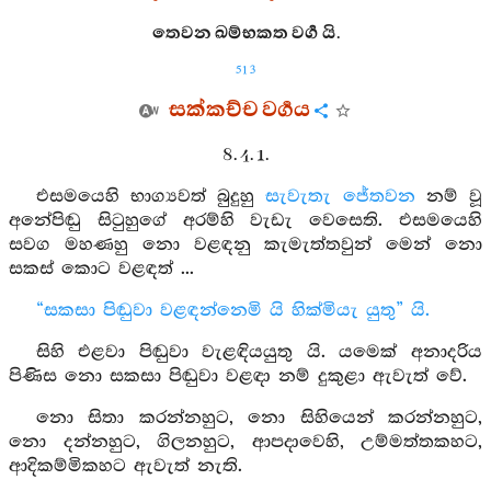
තෙවන ඛම්භකත වර්‍ග යි.
513
සක්කච්ච වර්‍ගය
8. 4. 1.
එසමයෙහි භාග්‍යවත් බුදුහු
සැවැතැ
ජේතවන
නම් වූ
අනේපිඬු සිටුහුගේ අරම්හි වැඩැ වෙසෙති. එසමයෙහි
සවග මහණහු නො වළඳනු කැමැත්තවුන් මෙන් නො
සකස් කොට වළඳත් ...
“සකසා පිඬුවා වළඳන්නෙමි යි හික්මියැ යුතු” යි.
සිහි එළවා පිඬුවා වැළඳියයුතු යි. යමෙක් අනාදරිය
පිණිස නො සකසා පිඬුවා වළඳා නම් දුකුළා ඇවැත් වේ.
නො සිතා කරන්නහුට, නො සිහියෙන් කරන්නහුට,
නො දන්නහුට, ගිලනහුට, ආපදාවෙහි, උම්මත්තකහට,
ආදිකම්මිකහට ඇවැත් නැති.