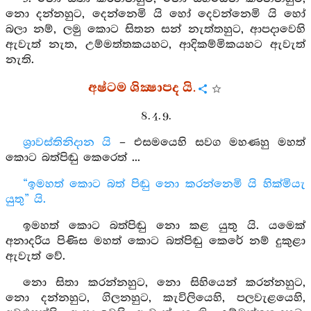
නො දන්නහුට, දෙන්නෙමි යි හෝ දෙවන්නෙමි යි හෝ
බලා නම්, ලමු කොට සිතන සන් නැත්තහුට, ආපදාවෙහි
ඇවැත් නැත, උම්මත්තකයහට, ආදිකම්මිකයහට ඇවැත්
නැති.
අෂ්ටම ශික්‍ෂාපද යි.
8. 4. 9.
ශ්‍රාවස්තිනිදාන යි
– එසමයෙහි සවග මහණහු මහත්
කොට බත්පිඬු කෙරෙත් ...
“ඉමහත් කොට බත් පිඬු නො කරන්නෙමි යි හික්මියැ
යුතු” යි.
ඉමහත් කොට බත්පිඬු නො කළ යුතු යි. යමෙක්
අනාදරිය පිණිස මහත් කොට බත්පිඬු කෙරේ නම් දුකුළා
ඇවැත් වේ.
නො සිතා කරන්නහුට, නො සිහියෙන් කරන්නහුට,
නො දන්නහුට, ගිලනහුට, කැවිලියෙහි, පලවැළයෙහි,