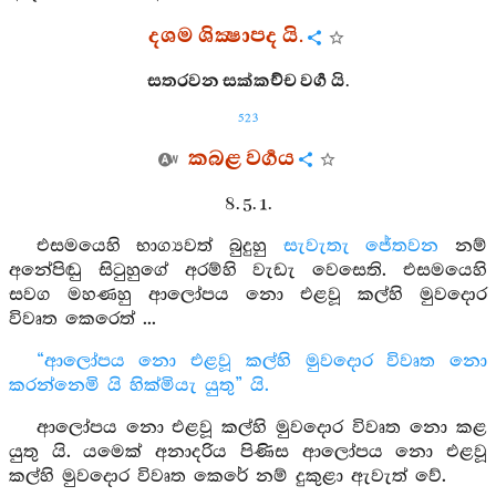
දශම ශික්‍ෂාපද යි.
සතරවන සක්කච්ච වර්‍ග යි.
523
කබළ වර්‍ගය
8. 5. 1.
එසමයෙහි භාග්‍යවත් බුදුහු
සැවැතැ
ජේතවන
නම්
අනේපිඬු සිටුහුගේ අරම්හි වැඩැ වෙසෙති. එසමයෙහි
සවග මහණහු ආලෝපය නො එළවූ කල්හි මුවදොර
විවෘත කෙරෙත් ...
“ආලෝපය නො එළවූ කල්හි මුවදොර විවෘත නො
කරන්නෙමි යි හික්මියැ යුතු” යි.
ආලෝපය නො එළවූ කල්හි මුවදොර විවෘත නො කළ
යුතු යි. යමෙක් අනාදරිය පිණිස ආලෝපය නො එළවූ
කල්හි මුවදොර විවෘත කෙරේ නම් දුකුළා ඇවැත් වේ.