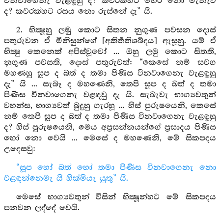
විනවාගෙනැ වැළඳූහු ද? කවරක්හට මිහිරි නො මැනැවි
ද? කවරක්හට රසය නො රුස්නේ දැ” යි.
2. භික්‍ෂූහු ලමු කොට සිතන නුගුණ පවසන දොස්
පතුරුවන ඒ මිනිසුන්ගේ [අකිර්‍තතිශබ්දය] ඇසූහු. යම් ඒ
භික්‍ෂු කෙනෙක් අපිස්වූවෝ ... ඔහු ලමු කොට සිතති,
නුගුණ පවසති, දොස් පතුරුවත්: “කෙසේ නම් සවග
මහණහු සූප ද බත් ද තමා පිණිස විනවාගෙනැ වැළඳූහු
දැ” යි ... සැබෑ ද මහණෙනි, තෙපි සූප ද බත් ද තමා
පිණිස විනවාගෙනැ වළඳවු දැ යි. සැබැවැ භාග්‍යවතුන්
වහන්ස, භාග්‍යවත් බුදුහු ගැරහූ ... හිස් පුරුෂයෙනි, කෙසේ
නම් තෙපි සූප ද බත් ද තමා පිණිස විනවාගෙනැ වැළඳූහු
ද? හිස් පුරුෂයෙනි, මෙය අප්‍රසන්නයන්ගේ ප්‍රසාදය පිණිස
හෝ නො වෙයි ... මෙසේ ද මහණෙනි, මේ සිකපදය
උදෙසවු:
“සූප හෝ බත් හෝ තමා පිණිස විනවාගෙනැ නො
වළඳන්නෙමැ යි හික්මියැ යුතු” යි.
මෙසේ භාග්‍යවතුන් විසින් භික්‍ෂූන්හට මේ සිකපදය
පනවන ලද්දේ වෙයි.