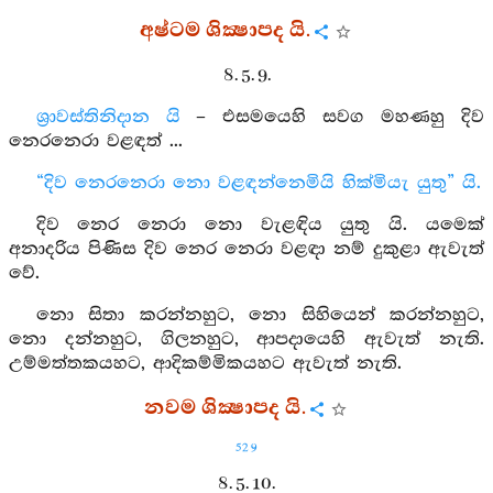
අෂ්ටම ශික්‍ෂාපද යි.
8. 5. 9.
ශ්‍රාවස්තිනිදාන යි
– එසමයෙහි සවග මහණහු දිව
නෙරනෙරා වළඳත් ...
“දිව නෙරනෙරා නො වළඳන්නෙමියි හික්මියැ යුතු” යි.
දිව නෙර නෙරා නො වැළඳිය යුතු යි. යමෙක්
අනාදරිය පිණිස දිව නෙර නෙරා වළඳා නම් දුකුළා ඇවැත්
වේ.
නො සිතා කරන්නහුට, නො සිහියෙන් කරන්නහුට,
නො දන්නහුට, ගිලනහුට, ආපදායෙහි ඇවැත් නැති.
උම්මත්තකයහට, ආදිකම්මිකයහට ඇවැත් නැති.
නවම ශික්‍ෂාපද යි.
529
8. 5. 10.