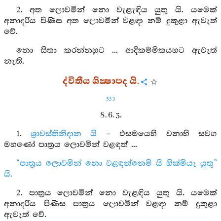
2. අත ලොවමින් නො වැළැඳිය යුතු යි. යමෙක්
අනාදරිය පිණිස අත ලොවමින් වළඳා නම් දුකුළා ඇවැත්
වේ.
නො සිතා කරන්නහුට ... ආදිකම්මිකයහට ඇවැත්
නැති.
ද්විතීය ශික්‍ෂාපද යි.
533
8. 6. 3.
1.
ශ්‍රාවස්තිනිදාන යි
– එසමයෙහි වනාහි සවග
මහණෝ පාත්‍රය ලොවමින් වළඳත් ...
“පාත්‍රය ලොවමින් නො වළඳන්නෙමි යි හික්මියැ යුතු”
යි.
2. පාත්‍රය ලොවමින් නො වැළඳිය යුතු යි. යමෙක්
අනාදරිය පිණිස පාත්‍රය ලොවමින් වළඳා නම් දුකුළා
ඇවැත් වේ.