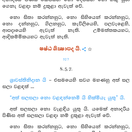
ගෙනැ වළඳා නම් දුකුළා ඇවැත් වේ.
නො සිතා කරන්නහුට, නො සිහියෙන් කරන්නහුට,
නො දන්නහුට, ගිලනහුට, කැවිලියෙහි, පලවැළෙහි,
ආපදායෙහි ඇවැත් නැති. උම්මත්තකයහට,
ආදිකම්මිකයහට ඇවැත් නැති.
ෂෂ්ඨ ශික්‍ෂාපද යි.
527
8. 5. 7.
ශ්‍රාවස්තිනිදාන යි
– එසමයෙහි සවග මහණහු අත් සල
සලා වළඳත් ...
“අත් සලසලා නො වළඳන්නෙමි යි හික්මියැ යුතු” යි.
අත් සලසලා නො වැළඳිය යුතු යි. යමෙක් අනාදරිය
පිණිස අත් සලසලා වළඳා නම් දුකුළා ඇවැත් වේ.
නො සිතා කරන්නහුට, නො සිහියෙන් කරන්නහුට,