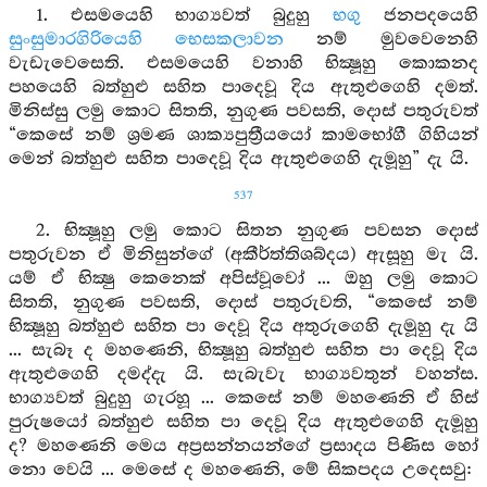
1. එසමයෙහි භාග්‍යවත් බුදුහු
භගු
ජනපදයෙහි
සුංසුමාරගිරියෙහි
භෙසකලාවන
නම් මුවවෙනෙහි
වැඩැවෙසෙති. එසමයෙහි වනාහි භික්‍ෂූහු කොකනද
පහයෙහි බත්හුළු සහිත පාදෙවූ දිය ඇතුළුගෙහි දමත්.
මිනිස්සු ලමු කොට සිතති, නුගුණ පවසති, දොස් පතුරුවත්
“කෙසේ නම් ශ්‍රමණ ශාක්‍යපුත්‍රීයයෝ කාමභෝගී ගිහියන්
මෙන් බත්හුළු සහිත පාදෙවූ දිය ඇතුළුගෙහි දැමූහු” දැ යි.
537
2. භික්‍ෂූහු ලමු කොට සිතන නුගුණ පවසන දොස්
පතුරුවන ඒ මිනිසුන්ගේ (අකීර්ත්තිශබ්දය) ඇසූහු මැ යි.
යම් ඒ භික්‍ෂු කෙනෙක් අපිස්වූවෝ ... ඔහු ලමු කොට
සිතති, නුගුණ පවසති, දොස් පතුරුවති, “කෙසේ නම්
භික්‍ෂූහු බත්හුළු සහිත පා දෙවූ දිය අතුරුගෙහි දැමූහු දැ යි
... සැබෑ ද මහණෙනි, භික්‍ෂූහු බත්හුළු සහිත පා දෙවූ දිය
ඇතුළුගෙහි දමද්දැ යි. සැබැවැ භාග්‍යවතුන් වහන්ස.
භාග්‍යවත් බුදුහු ගැරහූ ... කෙසේ නම් මහණෙනි ඒ හිස්
පුරුෂයෝ බත්හුළු සහිත පා දෙවූ දිය ඇතුළුගෙහි දැමූහු
ද? මහණෙනි මෙය අප්‍රසන්නයන්ගේ ප්‍රසාදය පිණිස හෝ
නො වෙයි ... මෙසේ ද මහණෙනි, මේ සිකපදය උදෙසවු: