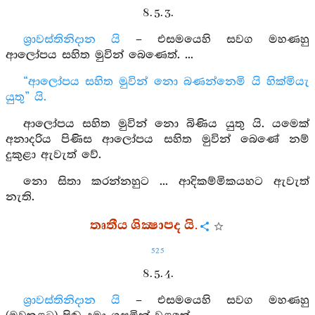
8. 5. 3.
ශ්‍රාවස්තිනිදාන යි
– එසමයෙහි සවග මහණහු
ආලෝපය සහිත මුවින් බෙණෙත්. ...
“ආලෝපය සහිත මුවින් නො බණන්නෙමි යි හික්මියැ
යුතු” යි.
ආලෝපය සහිත මුවින් නො බිණිය යුතු යි. යමෙක්
අනාදරිය පිණිස ආලෝපය සහිත මුවින් බෙණේ නම්
දුකුළා ඇවැත් වේ.
නො සිතා කරන්නහුට ... ආදිකම්මිකයහට ඇවැත්
නැති.
තෘතීය ශික්‍ෂාපද යි.
525
8. 5. 4.
ශ්‍රාවස්තිනිදාන යි
– එසමයෙහි සවග මහණහු