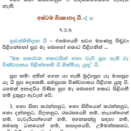
නැති.
අෂ්ටම ශික්‍ෂාපද යි.
8. 3. 9.
ශ්‍රාවස්තිනිදාන යි
– එසමයෙහි සවග මහණහු පිඬුවා
පිළිගන්නෝ සූප මැ බොහෝ කොට පිළිගනිත් ...
“බත සතරවන කොටසින් නො වැඩි සූප ඇති වැ
පිණ්ඩපාතය පිළින්නෙමි යි හික්මියැ යුතු” යි.
සූප නම්: අතින් ගෙන යා හැකි මුද්ගසූප යැ මාසසූප
යැ යි සූප දෙකෙකි. සමසූපක පිණ්ඩපාතය පිළිගත යුතු යි.
යමෙක් අනාදරිය පිණිස සූප මැ බොහෝ කොට පිළිගනී
නම් දුකුළා ඇවැත් වේ.
3. නො සිතා කරන්නහුට, නො සිහියෙන් කරන්නහුට,
නො දන්නහුට, ගිලනහුට, රසරසයෙහි නම්, නෑයන්ගෙන්
නම්, පැවැරියන්ගෙන් නම්, අනෙකක්හු සඳහා නම්,
තමසතු ධනයෙන් නම්, ආපදායෙහි, උම්මත්තකහට,