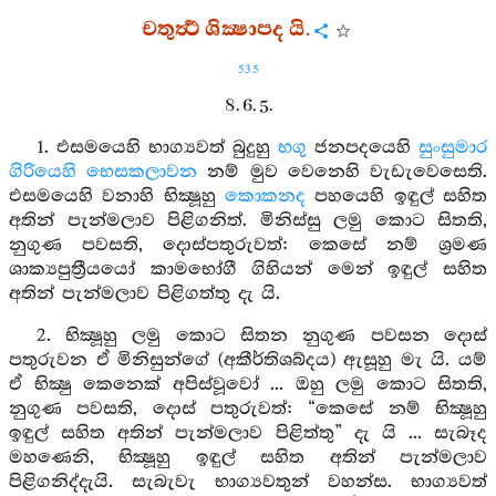
චතුර්‍ත්‍ථ ශික්‍ෂාපද යි.
535
8. 6. 5.
1. එසමයෙහි භාග්‍යවත් බුදුහු
භගු
ජනපදයෙහි
සුංසුමාර
ගිරියෙහි
භෙසකලාවන
නම් මුව වෙනෙහි වැඩැවෙසෙති.
එසමයෙහි වනාහි භික්‍ෂූහු
කොකනද
පහයෙහි ඉඳුල් සහිත
අතින් පැන්මලාව පිළිගනිත්. මිනිස්සු ලමු කොට සිතති,
නුගුණ පවසති, දොස්පතුරුවත්: කෙසේ නම් ශ්‍රමණ
ශාක්‍යපුත්‍රීයයෝ කාමභෝගී ගිහියන් මෙන් ඉඳුල් සහිත
අතින් පැන්මලාව පිළිගත්තු දැ යි.
2. භික්‍ෂූහු ලමු කොට සිතන නුගුණ පවසන දොස්
පතුරුවන ඒ මිනිසුන්ගේ (අකීර්තිශබ්දය) ඇසූහු මැ යි. යම්
ඒ භික්‍ෂු කෙනෙක් අපිස්වූවෝ ... ඔහු ලමු කොට සිතති,
නුගුණ පවසති, දොස් පතුරුවත්: “කෙසේ නම් භික්‍ෂූහු
ඉඳුල් සහිත අතින් පැන්මලාව පිළිත්තු” දැ යි ... සැබෑද
මහණෙනි, භික්‍ෂූහු ඉඳුල් සහිත අතින් පැන්මලාව
පිළිගනිද්දැයි. සැබැවැ භාග්‍යවතුන් වහන්ස. භාග්‍යවත්