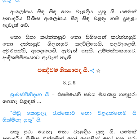
යුතු” යි.
ආලෝපය සිඳ සිඳ නො වැළඳිය යුතු යි. යමෙක්
අනාදරිය පිණිස ආලෝපය සිඳ සිඳ වළඳා නම් දුකුළා
ඇවැත් වේ.
නො සිතා කරන්නහුට නො සිහියෙන් කරන්නහුට
නො දන්නහුට ගිලනහුට කැවිලියෙහි, පලවැළෙහි,
අවුළුපත්හි, ආපදායෙහි, ඇවැත් නැති. උම්මත්තකයහට,
ආදිකම්මිකයහට ඇවැත් නැති.
පඤ්චම ශික්‍ෂාපද යි.
8. 5. 6.
ශ්‍රාවස්තිනිදාන යි
– එසමයෙහි සවග මහණහු හකුපුරා
ගෙනැ වළඳත් ...
“පිඬු කොපුලැ රැස්කොට නො වළඳන්නෙමි යි
හික්මියැ යුතු” යි.
හකු පුරා ගෙනැ නො වැළඳිය යුතු යි. යමෙක්
අනාදරිය පිණිස එක්පසින් හෝ දෙපසින් හෝ හකු පුරා