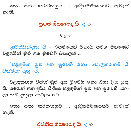
නො සිතා කරන්නහුට ... ආදිකම්මිකයහට ඇවැත්
නැති.
ප්‍රථම ශික්‍ෂාපද යි.
8. 5. 2.
ශ්‍රාවස්තිනිදාන යි
– එසමයෙහි වනාහි සවග මහණෝ
වළඳමින් මුළු අත මුවෙහි බහාලත් ...
“වළඳමින් මුළු අත මුවෙහි නො බහාලන්නෙමි යි
හික්මියැ යුතු” යි.
වළඳන්නහු විසින් මුළු අත මුවෙහි නො බහා ලිය යුතු
යි. යමෙක් අනාදරිය පිණිස වළඳමින් මුළු අත මුවෙහි බහා
ලා නම් දුකුළා ඇවැත් වේ.
නො සිතා කරන්නහුට ... ආදිකම්මිකයහට ඇවැත්
නැති.
ද්විතීය ශික්‍ෂාපද යි.