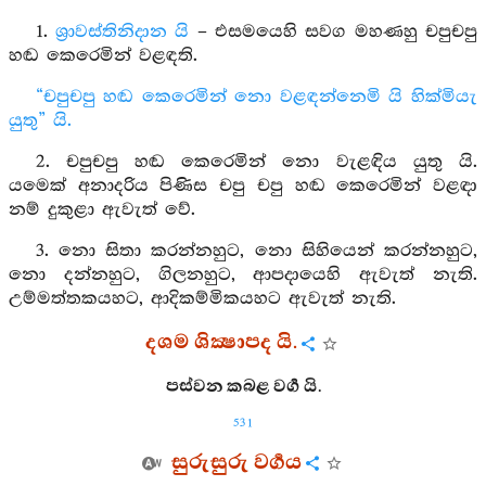
1.
ශ්‍රාවස්තිනිදාන යි
– එසමයෙහි සවග මහණහු චපුචපු
හඬ කෙරෙමින් වළඳති.
“චපුචපු හඬ කෙරෙමින් නො වළඳන්නෙමි යි හික්මියැ
යුතු” යි.
2. චපුචපු හඬ කෙරෙමින් නො වැළඳිය යුතු යි.
යමෙක් අනාදරිය පිණිස චපු චපු හඬ කෙරෙමින් වළඳා
නම් දුකුළා ඇවැත් වේ.
3. නො සිතා කරන්නහුට, නො සිහියෙන් කරන්නහුට,
නො දන්නහුට, ගිලනහුට, ආපදායෙහි ඇවැත් නැති.
උම්මත්තකයහට, ආදිකම්මිකයහට ඇවැත් නැති.
දශම ශික්‍ෂාපද යි.
පස්වන කබළ වර්‍ග යි.
531
සුරුසුරු වර්‍ගය