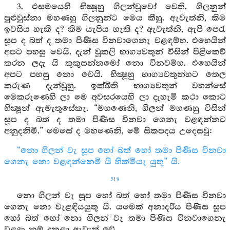
3. එසමයෙහි භික්‍ෂූහු ගිලන්වූවෝ වෙති. ගිලනුන්
පුළුවුස්නා මහණහු ගිලනුන්ට මෙය කීහු. ඇවැත්නි, කිම
ඉවසිය හැකි ද? කිම යැපිය හැකි ද? ඇවැත්නි, ඇපි පෙරැ
සූප ද බත් ද තමා පිණිස විනවාගෙනැ වළඳම්හ. එහෙයින්
අපට පහසු වෙයි. දැන් වූකලි භාග්‍යවතුන් විසින් පිළිකෙව්
කරන ලදැ යි කුකුසන්නමෝ නො විනවම්හ. එහෙයින්
අපට පහසු නො වෙයි. භික්‍ෂූහු භාග්‍යවතුන්හට තෙල
කරුණ දැන්වූහු. ඉක්බිති භාග්‍යවතුන් වහන්සේ
මෙකරුණෙහි ලා මෙ අවසරයෙහි ලා දැහැමි කථා කොට
භික්‍ෂූන් ඇමැතූසේකැ. “මහණෙනි, ගිලන් මහණහු විසින්
සූප ද බත් ද තමා පිණිස විනවා ගෙනැ වළඳන්නට
අනුදනිමි.” මෙසේ ද මහණෙනි, මේ සිකපදය උදෙසවු:
“නො ගිලන් වැ සූප හෝ බත් හෝ තමා පිණිස විනවා
ගෙනැ නො වළඳන්නෙමි යි හික්මියැ යුතු” යි.
519
නො ගිලන් වැ සූප හෝ බත් හෝ තමා පිණිස විනවා
ගෙනැ නො වැළඳියයුතු යි. යමෙක් අනාදරිය පිණිස සූප
හෝ බත් හෝ නො ගිලන් වැ තමා පිණිස විනවාගෙනැ
වළඳා නම් දුකුළා ඇවැත් වේ.