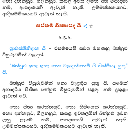
නො දන්නහුට, ගිලනහුට, කසළ ඉවත ලමින් අත ගසාදමා
නම්, ආපදායෙහි ඇවැත් නැති. උම්මත්තකයහට,
ආදිකම්මිකයහට ඇවැත් නැති.
සප්තම ශික්‍ෂාපද යි.
8. 5. 8.
ශ්‍රාවස්තිනිදාන යි
– එසමයෙහි සවග මහණහු බත්හුළු
විසුරුවමින් වළඳත්.
“බත්හුළු ඉසැ ඉසැ නො වළඳන්නෙමි යි හික්මියැ යුතු”
යි.
බත්හුළු විසුරුවමින් නො වැළඳිය යුතු යි. යමෙක්
අනාදරිය පිණිස බත්හුළු විසුරුවමින් වළඳා නම් දුකුළා
ඇවැත් වේ.
නො සිතා කරන්නහුට, නො සිහියෙන් කරන්නහුට,
නො දන්නහුට, ගිලනහුට, කසළ ඉවතලමින් බත්හුළු ඉවත
ලනු ලැබේ නම්, ආපදායෙහි ඇවැත් නැති.
උම්මත්තකයහට, ආදිකම්මිකයහට ඇවැත් නැති.