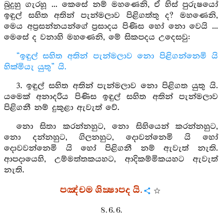
බුදුහු ගැරහූ ... කෙසේ නම් මහණෙනි, ඒ හිස් පුරුෂයෝ
ඉඳුල් සහිත අතින් පැන්මලාව පිළිගත්තු ද? මහණෙනි,
මෙය අප්‍රසන්නයන්ගේ ප්‍රසාදය පිණිස හෝ නො වෙයි ...
මෙසේ ද වනාහි මහණෙනි, මේ සිකපදය උදෙසවු:
“ඉඳුල් සහිත අතින් පැන්මලාව නො පිළිගන්නෙමි යි
හික්මියැ යුතු” යි.
3. ඉඳුල් සහිත අතින් පැන්මලාව නො පිළිගත යුතු යි.
යමෙක් අනාදරිය පිණිස ඉඳුල් සහිත අතින් පැන්මලාව
පිළිගනී නම් දුකුළා ඇවැත් වේ.
නො සිතා කරන්නහුට, නො සිහියෙන් කරන්නහුට,
නො දන්නහුට, ගිලනහුට, දොවන්නෙමි යි හෝ
දොවවන්නෙමි යි හෝ පිළිගනී නම් ඇවැත් නැති.
ආපදායෙහි, උම්මත්තකයහට, ආදිකම්මිකයහට ඇවැත්
නැති.
පඤ්චම ශික්‍ෂාපද යි.
8. 6. 6.