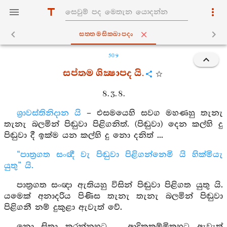
සත‍්තමසික‍්ඛාපදං
509
සප්තම ශික්‍ෂාපද යි.
8. 3. 8.
ශ්‍රාවස්තිනිදාන යි
– එසමයෙහි සවග මහණහු තැනැ
තැනැ බලමින් පිඬුවා පිළිගනිත්. (පිඬුවා) දෙන කල්හි දු
පිඬුවා දී ඉක්ම යන කල්හි දු නො දනිත් ...
“පාත්‍රගත සංඥී වැ පිඬුවා පිළිගන්නෙමි යි හික්මියැ
යුතු” යි.
පාත්‍රගත සංඥා ඇතියහු විසින් පිඬුවා පිළිගත යුතු යි.
යමෙක් අනාදරිය පිණිස තැනැ තැනැ බලමින් පිඬුවා
පිළිගනී නම් දුකුළා ඇවැත් වේ.
නො සිතා කරන්නහුට ... ආදිකකම්මිකහට ඇවැත්