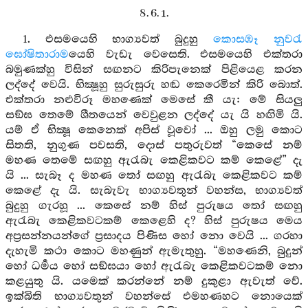
8. 6. 1.
1. එසමයෙහි භාග්‍යවත් බුදුහු
කොසඹෑ නුවරැ
ඝෝෂිතාරාම
යෙහි වැඩැ වෙසෙති. එසමයෙහි එක්තරා
බමුණක්හු විසින් සඟනට කිරිපැනෙක් පිළියෙළ කරන
ලද්දේ වෙයි. භික්‍ෂූහු සුරුසුරු හඬ කෙරෙමින් කිරි බොත්.
එක්තරා නළුවිරූ මහණෙක් මෙසේ කී යැ: මේ සියලු
සඞ්ඝ තෙමේ ශීතයෙන් වෙවුළන ලද්දේ යැ යි හඟිමි යි.
යම් ඒ භික්‍ෂූ කෙනෙක් අපිස් වූවෝ ... ඔහු ලමු කොට
සිතති, නුගුණ පවසති, දොස් පතුරුවත් “කෙසේ නම්
මහණ තෙමේ සඟහු ඇරැබැ කෙළිකවට කම් කෙළේ” දැ
යි ... සැබෑ ද මහණ තෝ සඟහු ඇරැබැ කෙළිකවට කම්
කෙළේ දැ යි. සැබැවැ භාග්‍යවතුන් වහන්ස, භාග්‍යවත්
බුදුහු ගැරහූ ... කෙසේ නම් හිස් පුරුෂය තෝ සඟහු
ඇරැබැ කෙළිකවටකම් කෙළෙහි ද? හිස් පුරුෂය මෙය
අප්‍රසන්නයන්ගේ ප්‍රසාදය පිණිස හෝ නො වෙයි ... ගරහා
දැහැමි කථා කොට මහණුන් ඇමැතුහු. “මහණෙනි, බුදුන්
හෝ ධර්‍මය හෝ සඞ්ඝයා හෝ ඇරැබැ කෙළිකවටකම් නො
කළයුතු යි. යමෙක් කරන්නේ නම් දුකුළා ඇවැත් වේ.
ඉක්බිති භාග්‍යවතුන් වහන්සේ එමහණහට නොයෙක්