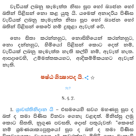
වැඩියක් ලබනු කැමැත්ත නිසා සූප හෝ බ්‍යඤ්‍ජන හෝ
බතින් පිළිසන් නො කළ යුතු යි. යමෙක් අනාදරිය පිණිස
වැඩියක් ලබනු කැමැත්ත නිසා සූප හෝ බ්‍යඤ්‍ජන හෝ
බතින් පිළිසන් කෙරේ නම් දුකුළා ඇවැත් වේ.
නො සිතා කරන්නහුට, නොසිහියෙන් කරන්නහුට,
නො දන්නහුට, හිමියෝ පිළිසන් කොට දෙත් නම්,
වැඩියක් ලබනු කැමැත්ත නැති කල්හි නම්, ඇවැත් නැත.
ආපදාවෙහි, උම්මත්තකයහට, ආදිකම්මිකයහට ඇවැත්
නැති.
ෂෂ්ඨ ශික්‍ෂාපද යි.
517
8. 4. 7.
1.
ශ්‍රාවස්තිනිදාන යි
– එසමයෙහි සවග මහණහු සූප ද
බත් ද තමා පිණිස විනවා ගෙනැ වළඳත්. මිනිස්සු ලමු
කොට සිතති, නුගුණ පවසති, දොස් පතුරුවත්: “කෙසේ
නම් ශ්‍රමණශාක්‍යපුත්‍රයෝ සූප ද බත් ද තමා පිණිස