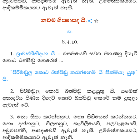
අවුළුපත්හි, ආපදාවෙහි ඇවැත් නැති. උම්මත්තකයහට,
ආදිකම්මිකයහට ඇවැත් නැති.
නවම ශික්‍ෂාපද යි.
521
8. 4. 10.
1.
ශ්‍රාවස්තිනිදාන යි
– එසමයෙහි සවග මහණහු දිගැටි
කොට බත්පිඬු කෙරෙත් ...
“පිරිමඬුලු කොට බත්පිඬු කරන්නෙමි යි හික්මියැ යුතු”
යි.
2. පිරිමඬුලු කොට බත්පිඬු කළයුතු යි. යමෙක්
අනාදරිය පිණිස දිගැටි කොට බත්පිඬු කෙරේ නම් දුකුළා
ඇවැත් වේ.
3. නො සිතා කරන්නහුට, නො සිහියෙන් කරන්නහුට,
නො දන්නහුට, ගිලනහුට, කැවිලියෙහි, පලවැළයෙහි,
අවුළුපත්හි, ආපදාවෙහි ඇවැත් නැති. උම්මත්තකයහට,
ආදිකම්මිකයහට ඇවැත් නැති.