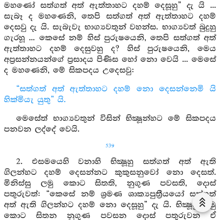
මහණෝ සත්ගත් අත් ඇත්තාහට දහම් දෙසූහු” දැ යි ...
සැබෑ ද මහණෙනි, තෙපි සත්ගත් අත් ඇත්තාහට දහම්
දෙසවු දැ යි. සැබැවැ භාග්‍යවතුන් වහන්ස. භාග්‍යවත් බුදුහු
ගැරහූ ... කෙසේ නම් හිස් පුරුෂයෙනි, තෙපි සත්ගත් අත්
ඇත්තාහට දහම් දෙසුවහු ද? හිස් පුරුෂයෙනි, මෙය
අප්‍රසන්නයන්ගේ ප්‍රසාදය පිණිස හෝ නො වෙයි ... මෙසේ
ද මහණෙනි, මේ සිකපදය උදෙසවු:
“සත්ගත් අත් ඇත්තාහට දහම් නො දෙසන්නෙමි යි
හික්මියැ යුතු” යි.
මෙසේත් භාග්‍යවතුන් විසින් භික්‍ෂූන්හට මේ සිකපදය
පනවන ලද්දේ වෙයි.
539
2. එසමයෙහි වනාහි භික්‍ෂූහු සත්ගත් අත් ඇති
ගිලන්හට දහම් දෙසන්නට කුකුසනුවෝ නො දෙසත්.
මිනිස්සු ලමු කොට සිතති, නුගුණ පවසති, දොස්
පතුරුවත්: “කෙසේ නම් ශ්‍රමණ ශාක්‍යපුත්‍රීයයෝ සත්ගත්
අත් ඇති ගිලන්හට දහම් නො දෙසූහු” දැ යි. භික්‍ෂූහු ලමු
කොට සිතන නුගුණ පවසන දොස් පතුරුවන ඒ