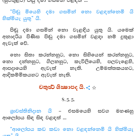
(මුවතුළට) පිඬු දමා ගසමින් වළඳත් ...
“පිඬු මියෙහි දමා ගසමින් නො වළඳන්නෙමි යි
හික්මියැ යුතු” යි.
පිඬු දමා ගසමින් නො වැළඳිය යුතු යි. යමෙක්
අනාදරිය පිණිස පිඬු දමා ගසමින් වළඳා නම් දුකුළා
ඇවැත් වේ.
නො සිතා කරන්නහුට, නො සිහියෙන් කරන්නහුට,
නො දන්නහුට, ගිලනහුට, කැවිලියෙහි, පලවැළෙහි,
ආපදායෙහි ඇවැත් නැති. උම්මත්තකයහට,
ආදිකම්මිකයහට ඇවැත් නැති.
චතුර්‍ත්‍ථ ශික්‍ෂාපද යි.
8. 5. 5.
ශ්‍රාවස්තිනිදාන යි
– එසමයෙහි සවග මහණහු
ආලෝපය සිඳ සිඳ වළඳත් ...
“ආලෝපය කඩ කඩා නො වළඳන්නෙමි යි හික්මියැ