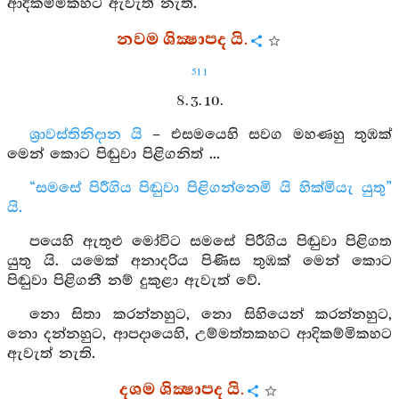
ආදිකම්මිකහට ඇවැත් නැති.
නවම ශික්‍ෂාපද යි.
511
8. 3. 10.
ශ්‍රාවස්තිනිදාන යි
– එසමයෙහි සවග මහණහු තුඹක්
මෙන් කොට පිඬුවා පිළිගනිත් ...
“සමසේ පිරීගිය පිඬුවා පිළිගන්නෙමි යි හික්මියැ යුතු”
යි.
පයෙහි ඇතුළු මෝවිට සමසේ පිරීගිය පිඬුවා පිළිගත
යුතු යි. යමෙක් අනාදරිය පිණිස තුඹක් මෙන් කොට
පිඬුවා පිළිගනී නම් දුකුළා ඇවැත් වේ.
නො සිතා කරන්නහුට, නො සිහියෙන් කරන්නහුට,
නො දන්නහුට, ආපදායෙහි, උම්මත්තකහට ආදිකම්මිකහට
ඇවැත් නැති.
දශම ශික්‍ෂාපද යි.