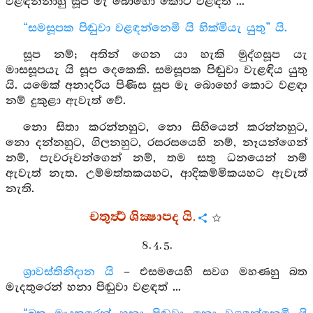
වළඳන්නාහු සූප මැ බොහෝ කොට වළඳත් ...
“සමසූපක පිඬුවා වළඳන්නෙමි යි හික්මියැ යුතු” යි.
සූප නම්; අතින් ගෙන යා හැකි මුද්ගසූප යැ
මාසසූපයැ යි සූප දෙකෙකි. සමසූපක පිඬුවා වැළඳිය යුතු
යි. යමෙක් අනාදරිය පිණිස සූප මැ බොහෝ කොට වළඳා
නම් දුකුළා ඇවැත් වේ.
නො සිතා කරන්නහුට, නො සිහියෙන් කරන්නහුට,
නො දන්නහුට, ගිලනහුට, රසරසයෙහි නම්, නෑයන්ගෙන්
නම්, පැවරූවන්ගෙන් නම්, තම සතු ධනයෙන් නම්
ඇවැත් නැත. උම්මත්තකයහට, ආදිකම්මිකයහට ඇවැත්
නැති.
චතුර්‍ත්‍ථ ශික්‍ෂාපද යි.
8. 4. 5.
ශ්‍රාවස්තිනිදාන යි
– එසමයෙහි සවග මහණහු බත
මැදතුරෙන් හනා පිඬුවා වළඳත් ...