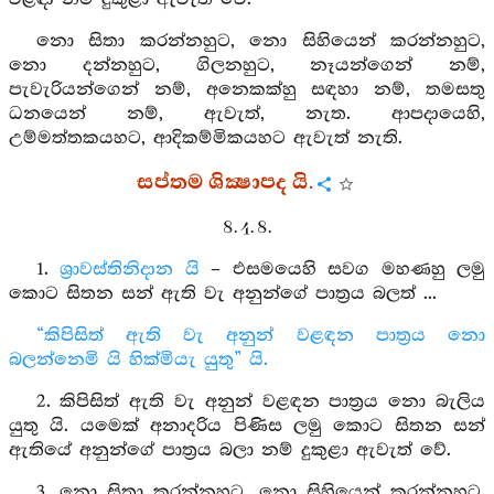
නො සිතා කරන්නහුට, නො සිහියෙන් කරන්නහුට,
නො දන්නහුට, ගිලනහුට, නෑයන්ගෙන් නම්,
පැවැරියන්ගෙන් නම්, අනෙකක්හු සඳහා නම්, තමසතු
ධනයෙන් නම්, ඇවැත්, නැත. ආපදායෙහි,
උම්මත්තකයහට, ආදිකම්මිකයහට ඇවැත් නැති.
සප්තම ශික්‍ෂාපද යි.
8. 4. 8.
1.
ශ්‍රාවස්තිනිදාන යි
– එසමයෙහි සවග මහණහු ලමු
කොට සිතන සන් ඇති වැ අනුන්ගේ පාත්‍රය බලත් ...
“කිපිසිත් ඇති වැ අනුන් වළඳන පාත්‍රය නො
බලන්නෙමි යි හික්මියැ යුතු” යි.
2. කිපිසිත් ඇති වැ අනුන් වළඳන පාත්‍රය නො බැලිය
යුතු යි. යමෙක් අනාදරිය පිණිස ලමු කොට සිතන සන්
ඇතියේ අනුන්ගේ පාත්‍රය බලා නම් දුකුළා ඇවැත් වේ.
3. නො සිතා කරන්නහුට, නො සිහියෙන් කරන්නහුට,