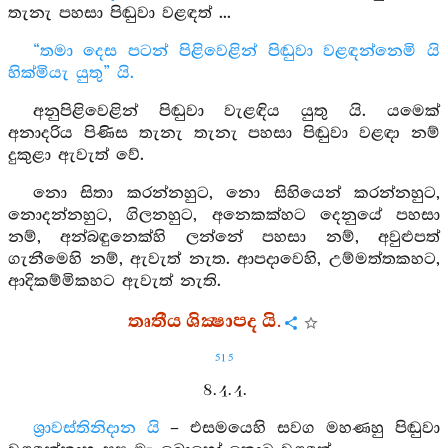
තැනැ පහසා පිඬුවා වළඳත් ...
“තමා දෙස පටන් පිළිවෙළින් පිඬුවා වළඳන්නෙමි යි
හික්මියැ යුතු” යි.
අනුපිළිවෙළින් පිඬුවා වැළඳිය යුතු යි. යමෙක්
අනාදරිය පිණිස තැනැ තැනැ පහසා පිඬුවා වළඳා නම්
දුකුළා ඇවැත් වේ.
නො සිතා කරන්නහුට, නො සිහියෙන් කරන්නහුට,
නොදන්නහුට, ගිලනහුට, අනෙකක්හට දෙනුයේ පහසා
නම්, අන්බඳුනෙක්හි ලන්නේ පහසා නම්, අවුළුපත්
ගැනීමෙහි නම්, ඇවැත් නැත. ආපදාවෙහි, උම්මත්තකහට,
ආදිකම්මිකහට ඇවැත් නැති.
තෘතීය ශික්‍ෂාපද යි.
515
8. 4. 4.
ශ්‍රාවස්තිනිදාන යි
– එසමයෙහි සවග මහණහු පිඬුවා