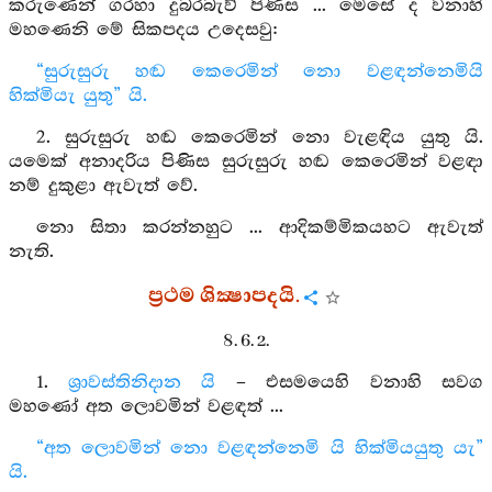
කරුණෙන් ගරහා දුබරබැව් පිණිස ... මෙසේ ද වනාහි
මහණෙනි මේ සිකපදය උදෙසවු:
“සුරුසුරු හඬ කෙරෙමින් නො වළඳන්නෙමියි
හික්මියැ යුතු” යි.
2. සුරුසුරු හඬ කෙරෙමින් නො වැළඳිය යුතු යි.
යමෙක් අනාදරිය පිණිස සුරුසුරු හඬ කෙරෙමින් වළඳා
නම් දුකුළා ඇවැත් වේ.
නො සිතා කරන්නහුට ... ආදිකම්මිකයහට ඇවැත්
නැති.
ප්‍රථම ශික්‍ෂාපදයි.
8. 6. 2.
1.
ශ්‍රාවස්තිනිදාන යි
– එසමයෙහි වනාහි සවග
මහණෝ අත ලොවමින් වළඳත් ...
“අත ලොවමින් නො වළඳන්නෙමි යි හික්මියයුතු යැ”
යි.