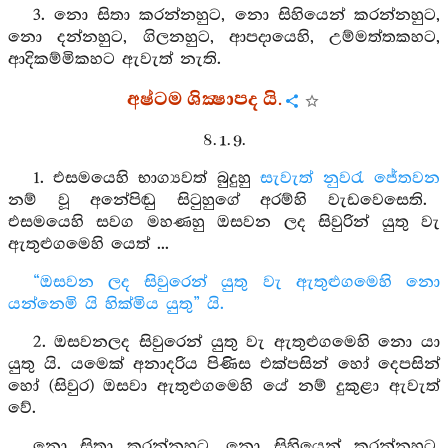
3. නො සිතා කරන්නහුට, නො සිහියෙන් කරන්නහුට,
නො දන්නහුට, ගිලනහුට, ආපදායෙහි, උම්මත්තකහට,
ආදිකම්මිකහට ඇවැත් නැති.
අෂ්ටම ශික්‍ෂාපද යි.
8. 1. 9.
1. එසමයෙහි භාග්‍යවත් බුදුහු
සැවැත් නුවරැ
ජේතවන
නම් වූ අනේපිඬු සිටුහුගේ අරම්හි වැඩවෙසෙති.
එසමයෙහි සවග මහණහු ඔසවන ලද සිවුරින් යුතු වැ
ඇතුළුගමෙහි යෙත් ...
“ඔසවන ලද සිවුරෙන් යුතු වැ ඇතුළුගමෙහි නො
යන්නෙමි යි හික්මිය යුතු” යි.
2. ඔසවනලද සිවුරෙන් යුතු වැ ඇතුළුගමෙහි නො යා
යුතු යි. යමෙක් අනාදරිය පිණිස එක්පසින් හෝ දෙපසින්
හෝ (සිවුර) ඔසවා ඇතුළුගමෙහි යේ නම් දුකුළා ඇවැත්
වේ.
නො සිතා කරන්නහුට, නො සිහියෙන් කරන්නහුට,