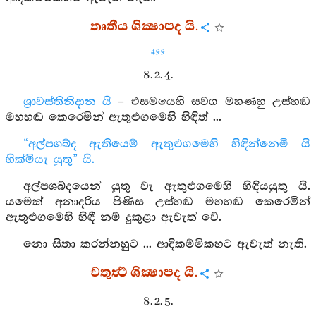
තෘතීය ශික්‍ෂාපද යි.
499
8. 2. 4.
ශ්‍රාවස්තිනිදාන යි
– එසමයෙහි සවග මහණහු උස්හඬ
මහහඬ කෙරෙමින් ඇතුළුගමෙහි හිඳිත් ...
“අල්පශබ්ද ඇතියෙම් ඇතුළුගමෙහි හිඳින්නෙමි යි
හික්මියැ යුතු” යි.
අල්පශබ්දයෙන් යුතු වැ ඇතුළුගමෙහි හිඳියයුතු යි.
යමෙක් අනාදරිය පිණිස උස්හඬ මහහඬ කෙරෙමින්
ඇතුළුගමෙහි හිඳී නම් දුකුළා ඇවැත් වේ.
නො සිතා කරන්නහුට ... ආදිකම්මිකහට ඇවැත් නැති.
චතුර්‍ත්‍ථ ශික්‍ෂාපද යි.
8. 2. 5.