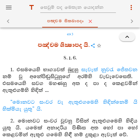
පඤ‍්චම සික‍්ඛාපදං
493
පඤ්චම ශික්‍ෂාපද යි.
8. 1. 6.
1. එසමයෙහි භාග්‍යවත් බුදුහු
සැවැත් නුවරැ
ජේතවන
නම් වූ අනේපිඬුසිටුහුගේ අරම්හි වැඩැවෙසෙති.
එසමයෙහි සවග මහණහු අත ද පා ද කෙළවමින්
ඇතුළුගම්හි හිඳිත් ...
“මොනවට සංවර වැ ඇතුළුගමෙහි හිඳින්නෙමි යි
හික්මියැ යුතු” යි.
2. මොනවට සංවර වූවහු විසින් ඇතුළුගමෙහි හිඳිය
යුතු යි. යමෙක් අනාදරිය පිණිස අත හෝ පා හෝ
කෙළවමින් ඇතුළු ගමෙහි හිඳී නම් දුකුළා ඇවැත් වේ.