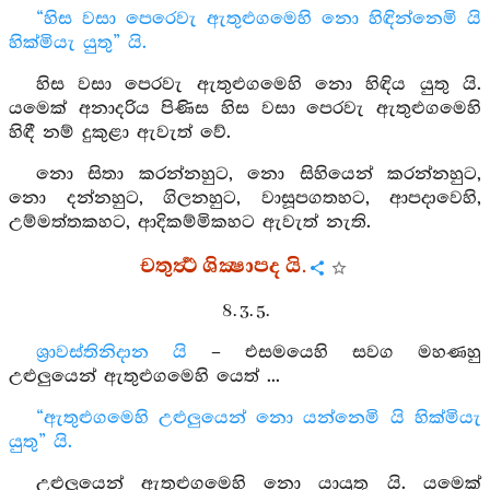
“හිස වසා පෙරෙවැ ඇතුළුගමෙහි නො හිඳින්නෙමි යි
හික්මියැ යුතු” යි.
හිස වසා පෙරවැ ඇතුළුගමෙහි නො හිඳිය යුතු යි.
යමෙක් අනාදරිය පිණිස හිස වසා පෙරවැ ඇතුළුගමෙහි
හිඳී නම් දුකුළා ඇවැත් වේ.
නො සිතා කරන්නහුට, නො සිහියෙන් කරන්නහුට,
නො දන්නහුට, ගිලනහුට, වාසූපගතහට, ආපදාවෙහි,
උම්මත්තකහට, ආදිකම්මිකහට ඇවැත් නැති.
චතුර්‍ත්‍ථ ශික්‍ෂාපද යි.
8. 3. 5.
ශ්‍රාවස්තිනිදාන යි
– එසමයෙහි සවග මහණහු
උළුලුයෙන් ඇතුළුගමෙහි යෙත් ...
“ඇතුළුගමෙහි උළුලුයෙන් නො යන්නෙමි යි හික්මියැ
යුතු” යි.
උළුලුයෙන් ඇතුළුගමෙහි නො යායුතු යි. යමෙක්