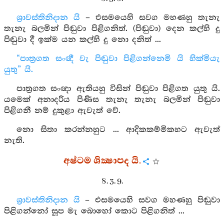
ශ්‍රාවස්තිනිදාන යි
– එසමයෙහි සවග මහණහු තැනැ
තැනැ බලමින් පිඬුවා පිළිගනිත්. (පිඬුවා) දෙන කල්හි දු
පිඬුවා දී ඉක්ම යන කල්හි දු නො දනිත් ...
“පාත්‍රගත සංඥී වැ පිඬුවා පිළිගන්නෙමි යි හික්මියැ
යුතු” යි.
පාත්‍රගත සංඥා ඇතියහු විසින් පිඬුවා පිළිගත යුතු යි.
යමෙක් අනාදරිය පිණිස තැනැ තැනැ බලමින් පිඬුවා
පිළිගනී නම් දුකුළා ඇවැත් වේ.
නො සිතා කරන්නහුට ... ආදිකකම්මිකහට ඇවැත්
නැති.
අෂ්ටම ශික්‍ෂාපද යි.
8. 3. 9.
ශ්‍රාවස්තිනිදාන යි
– එසමයෙහි සවග මහණහු පිඬුවා
පිළිගන්නෝ සූප මැ බොහෝ කොට පිළිගනිත් ...