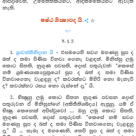
ආපදාවෙහි, උම්මත්තකයහට, ආදිකම්මිකයහට ඇවැත්
නැති.
ෂෂ්ඨ ශික්‍ෂාපද යි.
517
8. 4. 7.
1.
ශ්‍රාවස්තිනිදාන යි
– එසමයෙහි සවග මහණහු සූප ද
බත් ද තමා පිණිස විනවා ගෙනැ වළඳත්. මිනිස්සු ලමු
කොට සිතති, නුගුණ පවසති, දොස් පතුරුවත්: “කෙසේ
නම් ශ්‍රමණශාක්‍යපුත්‍රයෝ සූප ද බත් ද තමා පිණිස
විනවාගෙනැ වැළඳූහු ද? කවරක්හට මිහිරි නො මැනැවි
ද? කවරක්හට රසය නො රුස්නේ දැ” යි.
2. භික්‍ෂූහු ලමු කොට සිතන නුගුණ පවසන දොස්
පතුරුවන ඒ මිනිසුන්ගේ [අකිර්‍තතිශබ්දය] ඇසූහු. යම් ඒ
භික්‍ෂු කෙනෙක් අපිස්වූවෝ ... ඔහු ලමු කොට සිතති,
නුගුණ පවසති, දොස් පතුරුවත්: “කෙසේ නම් සවග
මහණහු සූප ද බත් ද තමා පිණිස විනවාගෙනැ වැළඳූහු
දැ” යි ... සැබෑ ද මහණෙනි, තෙපි සූප ද බත් ද තමා