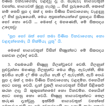
පිණිස විනවාගෙනැ වළඳවු දැ යි. සැබැවැ භාග්‍යවතුන්
වහන්ස, භාග්‍යවත් බුදුහු ගැරහූ ... හිස් පුරුෂයෙනි, කෙසේ
නම් තෙපි සූප ද බත් ද තමා පිණිස විනවාගෙනැ වැළඳූහු
ද? හිස් පුරුෂයෙනි, මෙය අප්‍රසන්නයන්ගේ ප්‍රසාදය පිණිස
හෝ නො වෙයි ... මෙසේ ද මහණෙනි, මේ සිකපදය
උදෙසවු:
“සූප හෝ බත් හෝ තමා පිණිස විනවාගෙනැ නො
වළඳන්නෙමැ යි හික්මියැ යුතු” යි.
මෙසේ භාග්‍යවතුන් විසින් භික්‍ෂූන්හට මේ සිකපදය
පනවන ලද්දේ වෙයි.
3. එසමයෙහි භික්‍ෂූහු ගිලන්වූවෝ වෙති. ගිලනුන්
පුළුවුස්නා මහණහු ගිලනුන්ට මෙය කීහු. ඇවැත්නි, කිම
ඉවසිය හැකි ද? කිම යැපිය හැකි ද? ඇවැත්නි, ඇපි පෙරැ
සූප ද බත් ද තමා පිණිස විනවාගෙනැ වළඳම්හ. එහෙයින්
අපට පහසු වෙයි. දැන් වූකලි භාග්‍යවතුන් විසින් පිළිකෙව්
කරන ලදැ යි කුකුසන්නමෝ නො විනවම්හ. එහෙයින්
අපට පහසු නො වෙයි. භික්‍ෂූහු භාග්‍යවතුන්හට තෙල
කරුණ දැන්වූහු. ඉක්බිති භාග්‍යවතුන් වහන්සේ