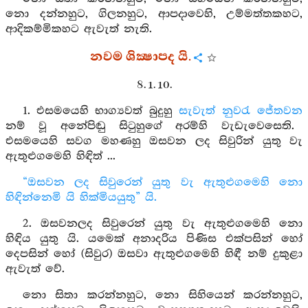
නො දන්නහුට, ගිලනහුට, ආපදාවෙහි, උම්මත්තකහට,
ආදිකම්මිකහට ඇවැත් නැති.
නවම ශික්‍ෂාපද යි.
8. 1. 10.
1. එසමයෙහි භාග්‍යවත් බුදුහු
සැවැත් නුවරැ
ජේතවන
නම් වූ අනේපිඬු සිටුහුගේ අරම්හි වැඩැවෙසෙති.
එසමයෙහි සවග මහණහු ඔසවන ලද සිවුරින් යුතු වැ
ඇතුළුගමෙහි හිඳිත් ...
“ඔසවන ලද සිවුරෙන් යුතු වැ ඇතුළුගමෙහි නො
හිඳින්නෙමි යි හික්මියයුතු” යි.
2. ඔසවනලද සිවුරෙන් යුතු වැ ඇතුළුගමෙහි නො
හිඳිය යුතු යි. යමෙක් අනාදරිය පිණිස එක්පසින් හෝ
දෙපසින් හෝ (සිවුර) ඔසවා ඇතුළුගමෙහි හිඳී නම් දුකුළා
ඇවැත් වේ.
නො සිතා කරන්නහුට, නො සිහියෙන් කරන්නහුට,