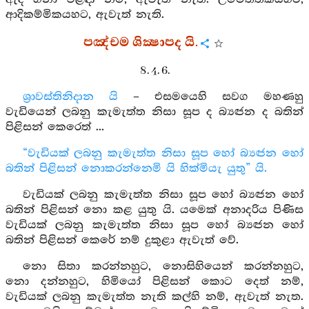
ආදිකම්මිකයහට, ඇවැත් නැති.
පඤ්චම ශික්‍ෂාපද යි.
8. 4. 6.
ශ්‍රාවස්තිනිදාන යි
– එසමයෙහි සවග මහණහු
වැඩියෙන් ලබනු කැමැත්ත නිසා සූප ද බ්‍යඤ්‍ජන ද බතින්
පිළිසන් කෙරෙත් ...
“වැඩියක් ලබනු කැමැත්ත නිසා සූප හෝ බ්‍යඤ්‍ජන හෝ
බතින් පිළිසන් නොකරන්නෙමි යි හික්මියැ යුතු” යි.
වැඩියක් ලබනු කැමැත්ත නිසා සූප හෝ බ්‍යඤ්‍ජන හෝ
බතින් පිළිසන් නො කළ යුතු යි. යමෙක් අනාදරිය පිණිස
වැඩියක් ලබනු කැමැත්ත නිසා සූප හෝ බ්‍යඤ්‍ජන හෝ
බතින් පිළිසන් කෙරේ නම් දුකුළා ඇවැත් වේ.
නො සිතා කරන්නහුට, නොසිහියෙන් කරන්නහුට,
නො දන්නහුට, හිමියෝ පිළිසන් කොට දෙත් නම්,
වැඩියක් ලබනු කැමැත්ත නැති කල්හි නම්, ඇවැත් නැත.