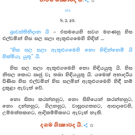
නවම ශික්‍ෂාපද යි.
503
8. 2. 10.
ශ්‍රාවස්තිනිදාන යි
– එසමයෙහි සවග මහණහු හිස
එල්වමින් හිස සල සලා ඇතුළුගමෙහි හිඳිත් ...
“හිස සල සලා ඇතුළුගමෙහි නො හිඳින්නෙමි යි
හික්මියැ යුතු” යි.
හිස සල සලා ඇතුළුගමෙහි නො හිඳියයුතු යි. හිස
නිසල කොට ඍජු වැ තබා හිඳියයුතු යි. යමෙක් අනාදරිය
පිණිස හිස එල්වමින් හිස සලමින් ඇතුළුගමෙහි හිඳී නම්
දුකුළා ඇවැත් වේ.
නො සිතා කරන්නහුට, නො සිහියෙන් කරන්නහුට,
නො දන්නහුට, ගිලනහුට, වාසූපගතහට, ආපදාවෙහි,
උම්මත්තකහට, ආදිකම්මිකහට ඇවැත් නැති.
දශම ශික්‍ෂාපද යි.