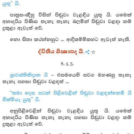
යුතු” යි.
පාත්‍රසංඥීහු විසින් පිඬුවා වැළඳිය යුතු යි. යමෙක්
අනාදරිය පිණිස තැනැ තැනැ බලමින් පිඬුවා වළඳා නම්
දුකුළා ඇවැත් වේ.
නො සිතා කරන්නහුට ... ආදිකම්මිකහට ඇවැත් නැති.
ද්විතීය ශික්‍ෂාපද යි.
8. 4. 3.
ශ්‍රාවස්තිනිදාන යි
– එසමයෙහි සවග මහණහු තැනැ
තැනැ පහසා පිඬුවා වළඳත් ...
“තමා දෙස පටන් පිළිවෙළින් පිඬුවා වළඳන්නෙමි යි
හික්මියැ යුතු” යි.
අනුපිළිවෙළින් පිඬුවා වැළඳිය යුතු යි. යමෙක්
අනාදරිය පිණිස තැනැ තැනැ පහසා පිඬුවා වළඳා නම්
දුකුළා ඇවැත් වේ.