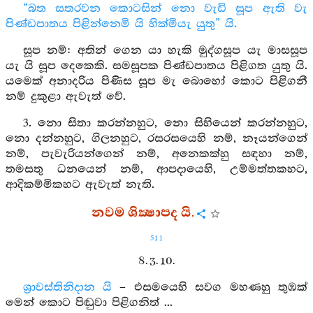
“බත සතරවන කොටසින් නො වැඩි සූප ඇති වැ
පිණ්ඩපාතය පිළින්නෙමි යි හික්මියැ යුතු” යි.
සූප නම්: අතින් ගෙන යා හැකි මුද්ගසූප යැ මාසසූප
යැ යි සූප දෙකෙකි. සමසූපක පිණ්ඩපාතය පිළිගත යුතු යි.
යමෙක් අනාදරිය පිණිස සූප මැ බොහෝ කොට පිළිගනී
නම් දුකුළා ඇවැත් වේ.
3. නො සිතා කරන්නහුට, නො සිහියෙන් කරන්නහුට,
නො දන්නහුට, ගිලනහුට, රසරසයෙහි නම්, නෑයන්ගෙන්
නම්, පැවැරියන්ගෙන් නම්, අනෙකක්හු සඳහා නම්,
තමසතු ධනයෙන් නම්, ආපදායෙහි, උම්මත්තකහට,
ආදිකම්මිකහට ඇවැත් නැති.
නවම ශික්‍ෂාපද යි.
511
8. 3. 10.
ශ්‍රාවස්තිනිදාන යි
– එසමයෙහි සවග මහණහු තුඹක්
මෙන් කොට පිඬුවා පිළිගනිත් ...