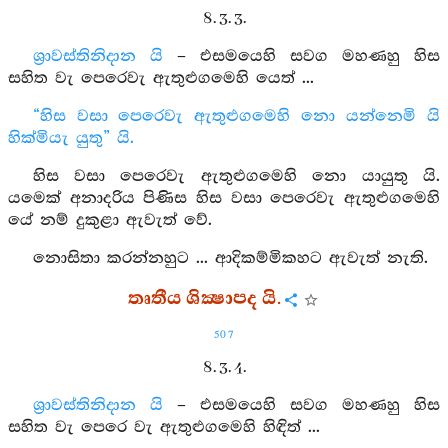
8. 3. 3.
ශ්‍රාවස්තිනිදාන යි
– එසමයෙහි සවග මහණහු හිස
සහිත වැ පෙරෙවැ ඇතුළුගමෙහි යෙත් ...
“හිස වසා පෙරෙවැ ඇතුළුගමෙහි නො යන්නෙමි යි
හික්මියැ යුතු” යි.
හිස වසා පෙරෙවැ ඇතුළුගමෙහි නො යායුතු යි.
යමෙක් අනාදරිය පිණිස හිස වසා පෙරෙවැ ඇතුළුගමෙහි
යේ නම් දුකුළා ඇවැත් වේ.
නොසිතා කරන්නහුට ... ආදිකම්මිකහට ඇවැත් නැති.
තෘතීය ශික්‍ෂාපද යි.
507
8. 3. 4.
ශ්‍රාවස්තිනිදාන යි
– එසමයෙහි සවග මහණහු හිස
සහිත වැ පෙරෙ වැ ඇතුළුගමෙහි හිඳිත් ...