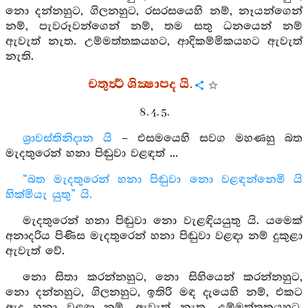
නො දන්නහුට, ගිලනහුට, රසරසයෙහි නම්, නෑයන්ගෙන්
නම්, පැවරූවන්ගෙන් නම්, තම සතු ධනයෙන් නම්
ඇවැත් නැත. උම්මත්තකයහට, ආදිකම්මිකයහට ඇවැත්
නැති.
චතුර්‍ත්‍ථ ශික්‍ෂාපද යි.
8. 4. 5.
ශ්‍රාවස්තිනිදාන යි
– එසමයෙහි සවග මහණහු බත
මැදතුරෙන් හනා පිඬුවා වළඳත් ...
“බත මැදතුරෙන් හනා පිඬුවා නො වළඳන්නෙමි යි
හික්මියැ යුතු” යි.
මැදතුරෙන් හනා පිඬුවා නො වැළඳියයුතු යි. යමෙක්
අනාදරිය පිණිස මැදතුරෙන් හනා පිඬුවා වළඳා නම් දුකුළා
ඇවැත් වේ.
නො සිතා කරන්නහුට, නො සිහියෙන් කරන්නහුට,
නො දන්නහුට, ගිලනහුට, ඉතිරි මඳ දැයෙහි නම්, එකට
ඇද හනා වළඳා නම්, ඇවැත් නැත. උම්මත්තකයහට,