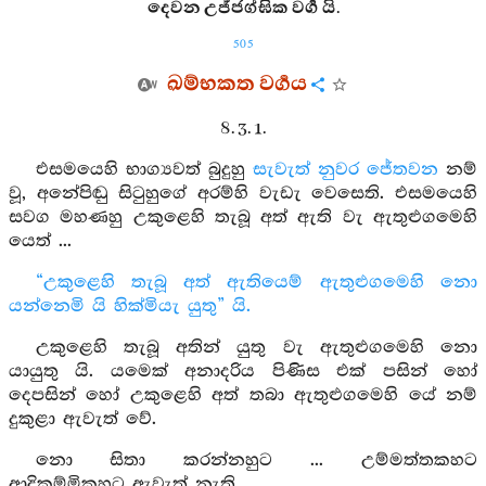
දෙවන උජ්ජග්ඝික වර්‍ග යි.
505
ඛම්භකත වර්‍ගය
8. 3. 1.
එසමයෙහි භාග්‍යවත් බුදුහු
සැවැත් නුවර
ජේතවන
නම්
වූ, අනේපිඬු සිටුහුගේ අරම්හි වැඩැ වෙසෙති. එසමයෙහි
සවග මහණහු උකුළෙහි තැබූ අත් ඇති වැ ඇතුළුගමෙහි
යෙත් ...
“උකුළෙහි තැබූ අත් ඇතියෙම් ඇතුළුගමෙහි නො
යන්නෙමි යි හික්මියැ යුතු” යි.
උකුළෙහි තැබූ අතින් යුතු වැ ඇතුළුගමෙහි නො
යායුතු යි. යමෙක් අනාදරිය පිණිස එක් පසින් හෝ
දෙපසින් හෝ උකුළෙහි අත් තබා ඇතුළුගමෙහි යේ නම්
දුකුළා ඇවැත් වේ.
නො සිතා කරන්නහුට ... උම්මත්තකහට
ආදිකම්මිකහට ඇවැත් නැති.