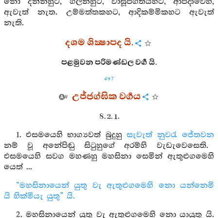
නො දන්නහුට, ගිලනහුට, වාසූපගතයහට, ආපදාවෙහි,
ඇවැත් නැත. උම්මත්තකහට, ආදිකම්මිකහට ඇවැත්
නැති.
දශම ශික්‍ෂාපද යි.
පළමුවන පරිමණ්ඩල වර්‍ග යි.
497
උජ්ජග්ඝික වර්‍ගය
8. 2. 1.
1. එසමයෙහි භාග්‍යවත් බුදුහු
සැවැත් නුවරැ
ජේතවන
නම් වූ අනේපිඬු සිටුහුගේ අරම්හි වැඩැවෙසෙති.
එසමයෙහි සවග මහණහු මහසිනා සෙමින් ඇතුළුගමෙහි
යෙත් ...
“මහසිනායෙන් යුතු වැ ඇතුළුගමෙහි නො යන්නෙමි
යි හික්මියැ යුතු” යි.
2. මහසිනායෙන් යුතු වැ ඇතුළුගමෙහි නො යායුතු යි.