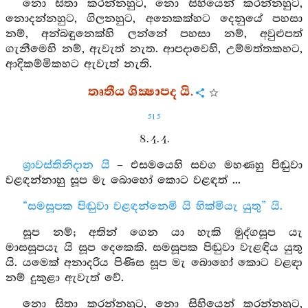
නො සිතා කරන්නහුට, නො සිහියෙන් කරන්නහුට,
නොදන්නහුට, ගිලනහුට, අනෙකක්හට දෙනුයේ පහසා
නම්, අන්බඳුනෙක්හි ලන්නේ පහසා නම්, අවුළුපත්
ගැනීමෙහි නම්, ඇවැත් නැත. ආපදාවෙහි, උම්මත්තකහට,
ආදිකම්මිකහට ඇවැත් නැති.
තෘතීය ශික්‍ෂාපද යි.
515
8. 4. 4.
ශ්‍රාවස්තිනිදාන යි
– එසමයෙහි සවග මහණහු පිඬුවා
වළඳන්නාහු සූප මැ බොහෝ කොට වළඳත් ...
“සමසූපක පිඬුවා වළඳන්නෙමි යි හික්මියැ යුතු” යි.
සූප නම්; අතින් ගෙන යා හැකි මුද්ගසූප යැ
මාසසූපයැ යි සූප දෙකෙකි. සමසූපක පිඬුවා වැළඳිය යුතු
යි. යමෙක් අනාදරිය පිණිස සූප මැ බොහෝ කොට වළඳා
නම් දුකුළා ඇවැත් වේ.
නො සිතා කරන්නහුට, නො සිහියෙන් කරන්නහුට,