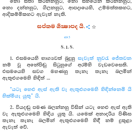
නො සිතා කරන්නහුට, නො සිහියෙන් කරන්නහුට,
නො දන්නහුට, ගිලනහුට, ආපදායෙහි, උම්මත්තකහට,
ආදිකම්මිකහට ඇවැත් නැති.
සප්තම ශික්‍ෂාපද යි.
495
8. 1. 8.
1. එසමයෙහි භාග්‍යවත් බුදුහු
සැවැත් නුවරැ
ජේතවන
නම් වූ අනේපිඬු සිටුහුගේ අරම්හි වැඩවෙසෙති.
එසමයෙහි සවග මහණහු තැනැ තැනැ බලමින්
ඇතුළුගමෙහි හිඳිත් ...
“යටැ හෙළු ඇස් ඇති වැ ඇතුළුගමෙහි හිඳින්නෙමි යි
හික්මියැ යුතු” යි.
2. වියදඬු පමණ බලන්නහු විසින් යටැ හෙළු ඇස් ඇති
වැ ඇතුළුගමෙහි හිඳිය යුතු යි. යමෙක් අනාදරිය පිණිස
තැනැ තැනැ බලමින් ඇතුළුගමෙහි හිඳී නම් දුකුළා
ඇවැත් වේ.