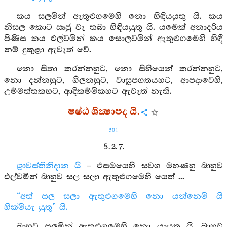
කය සලමින් ඇතුළුගමෙහි නො හිඳියයුතු යි. කය
නිසල කොට ඍජු වැ තබා හිඳියයුතු යි. යමෙක් අනාදරිය
පිණිස කය එල්වමින් කය සොලවමින් ඇතුළුගමෙහි හිඳී
නම් දුකුළා ඇවැත් වේ.
නො සිතා කරන්නහුට, නො සිහියෙන් කරන්නහුට,
නො දන්නහුට, ගිලනහුට, වාසූපගතයහට, ආපදාවෙහි,
උම්මත්තකහට, ආදිකම්මිකහට ඇවැත් නැති.
ෂෂ්ඨ ශික්‍ෂාපද යි.
501
8. 2. 7.
ශ්‍රාවස්තිනිදාන යි
– එසමයෙහි සවග මහණහු බාහුව
එල්වමින් බාහුව සල සලා ඇතුළුගමෙහි යෙත් ...
“අත් සල සලා ඇතුළුගමෙහි නො යන්නෙමි යි
හික්මියැ යුතු” යි.
බාහුව සලමින් ඇතුළුගමෙහි නො යායුතු යි. බාහුව