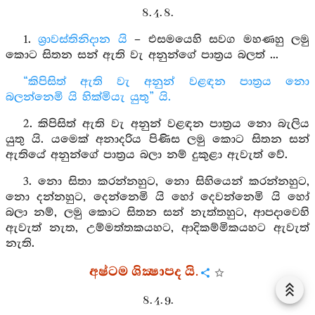
8. 4. 8.
1.
ශ්‍රාවස්තිනිදාන යි
– එසමයෙහි සවග මහණහු ලමු
කොට සිතන සන් ඇති වැ අනුන්ගේ පාත්‍රය බලත් ...
“කිපිසිත් ඇති වැ අනුන් වළඳන පාත්‍රය නො
බලන්නෙමි යි හික්මියැ යුතු” යි.
2. කිපිසිත් ඇති වැ අනුන් වළඳන පාත්‍රය නො බැලිය
යුතු යි. යමෙක් අනාදරිය පිණිස ලමු කොට සිතන සන්
ඇතියේ අනුන්ගේ පාත්‍රය බලා නම් දුකුළා ඇවැත් වේ.
3. නො සිතා කරන්නහුට, නො සිහියෙන් කරන්නහුට,
නො දන්නහුට, දෙන්නෙමි යි හෝ දෙවන්නෙමි යි හෝ
බලා නම්, ලමු කොට සිතන සන් නැත්තහුට, ආපදාවෙහි
ඇවැත් නැත, උම්මත්තකයහට, ආදිකම්මිකයහට ඇවැත්
නැති.
අෂ්ටම ශික්‍ෂාපද යි.
8. 4. 9.