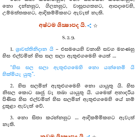
නො දන්නහුට, ගිලනහුට, වාසූපගතහට, ආපදාවෙහි,
උම්මත්තකහට, ආදිකම්මිකහට ඇවැත් නැති.
අෂ්ටම ශික්‍ෂාපද යි.
8. 2. 9.
1.
ශ්‍රාවස්තිනිදාන යි
– එසමයෙහි වනාහි සවග මහණහු
හිස එල්වමින් හිස සල සලා ඇතුළුගමෙහි යෙත් ...
“හිස සල සලා ඇතුළුගමෙහි නො යන්නෙමි යි
හික්මියැ යුතු”.
2. හිස සලමින් ඇතුළුගමෙහි නො යායුතු යි. හිස
නිසල කොට ඍජු වැ තබා යායුතු යි. යමෙක් අනාදරිය
පිණිස හිස එල්වමින් හිස සලමින් ඇතුළුගමෙහි යේ නම්
දුකුළා ඇවැත් වේ.
3. නො සිතා කරන්නහුට ... ආදිකම්මිකහට ඇවැත්
නැති.