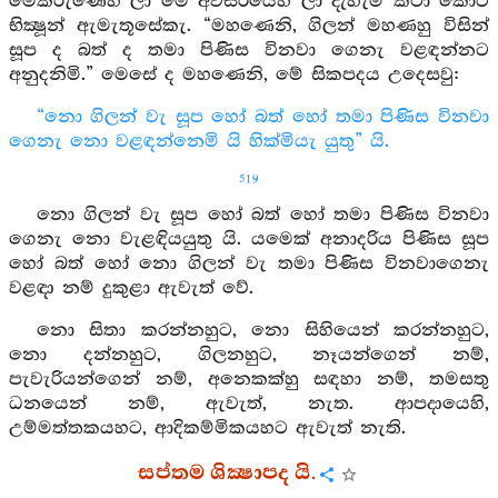
මෙකරුණෙහි ලා මෙ අවසරයෙහි ලා දැහැමි කථා කොට
භික්‍ෂූන් ඇමැතූසේකැ. “මහණෙනි, ගිලන් මහණහු විසින්
සූප ද බත් ද තමා පිණිස විනවා ගෙනැ වළඳන්නට
අනුදනිමි.” මෙසේ ද මහණෙනි, මේ සිකපදය උදෙසවු:
“නො ගිලන් වැ සූප හෝ බත් හෝ තමා පිණිස විනවා
ගෙනැ නො වළඳන්නෙමි යි හික්මියැ යුතු” යි.
519
නො ගිලන් වැ සූප හෝ බත් හෝ තමා පිණිස විනවා
ගෙනැ නො වැළඳියයුතු යි. යමෙක් අනාදරිය පිණිස සූප
හෝ බත් හෝ නො ගිලන් වැ තමා පිණිස විනවාගෙනැ
වළඳා නම් දුකුළා ඇවැත් වේ.
නො සිතා කරන්නහුට, නො සිහියෙන් කරන්නහුට,
නො දන්නහුට, ගිලනහුට, නෑයන්ගෙන් නම්,
පැවැරියන්ගෙන් නම්, අනෙකක්හු සඳහා නම්, තමසතු
ධනයෙන් නම්, ඇවැත්, නැත. ආපදායෙහි,
උම්මත්තකයහට, ආදිකම්මිකයහට ඇවැත් නැති.
සප්තම ශික්‍ෂාපද යි.