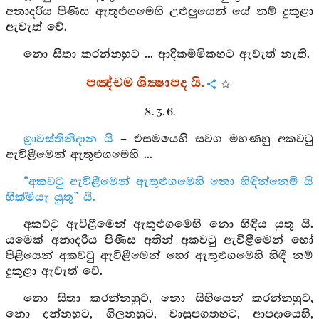
අනාදරිය පිණිස ඇතුළුගමෙහි උළුලුයෙන් යේ නම් දුකුළා
ඇවැත් වේ.
නො සිතා කරන්නහුට ... ආදිකම්මිකහට ඇවැත් නැති.
පඤ්චම ශික්‍ෂාපද යි.
8. 3. 6.
ශ්‍රාවස්තිනිදාන යි
– එසමයෙහි සවග මහණහු අකවටු
ඇවිළීමෙන් ඇතුළුගමෙහි ...
“අකවටු ඇවිළීමෙන් ඇතුළුගමෙහි නො හිඳින්නෙමි යි
හික්මියැ යුතු” යි.
අකවටු ඇවිළීමෙන් ඇතුළුගමෙහි නො හිඳිය යුතු යි.
යමෙක් අනාදරිය පිණිස අතින් අකවටු ඇවිළීමෙන් හෝ
පිළියෙන් අකවටු ඇවිළීමෙන් හෝ ඇතුළුගමෙහි හිඳී නම්
දුකුළා ඇවැත් වේ.
නො සිතා කරන්නහුට, නො සිහියෙන් කරන්නහුට,
නො දන්නහුට, ගිලනහුට, වාසූපගතහට, ආපදායෙහි,