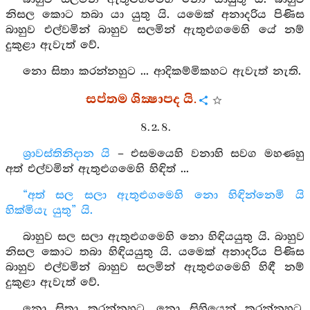
නිසල කොට තබා යා යුතු යි. යමෙක් අනාදරිය පිණිස
බාහුව එල්වමින් බාහුව සලමින් ඇතුළුගමෙහි යේ නම්
දුකුළා ඇවැත් වේ.
නො සිතා කරන්නහුට ... ආදිකම්මිකහට ඇවැත් නැති.
සප්තම ශික්‍ෂාපද යි.
8. 2. 8.
ශ්‍රාවස්තිනිදාන යි
– එසමයෙහි වනාහි සවග මහණහු
අත් එල්වමින් ඇතුළුගමෙහි හිඳිත් ...
“අත් සල සලා ඇතුළුගමෙහි නො හිඳින්නෙමි යි
හික්මියැ යුතු” යි.
බාහුව සල සලා ඇතුළුගමෙහි නො හිඳියයුතු යි. බාහුව
නිසල කොට තබා හිඳියයුතු යි. යමෙක් අනාදරිය පිණිස
බාහුව එල්වමින් බාහුව සලමින් ඇතුළුගමෙහි හිඳී නම්
දුකුළා ඇවැත් වේ.
නො සිතා කරන්නහුට, නො සිහියෙන් කරන්නහුට,