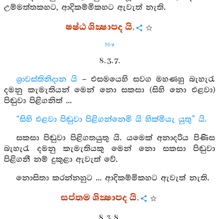
උම්මත්තකහට, ආදිකම්මිකහට ඇවැත් නැති.
ෂෂ්ඨ ශික්‍ෂාපද යි.
509
8. 3. 7.
ශ්‍රාවස්තිනිදාන යි
– එසමයෙහි සවග මහණහු බැහැරැ
දමනු කැමැතියන් මෙන් නො සකසා (සිහි නො එළවා)
පිඬුවා පිළිගනිත් ...
“සිහි එළවා පිඬුවා පිළිගන්නෙමි යි හික්මියැ යුතු” යි.
සකසා පිඬුවා පිළිගතයුතු යි. යමෙක් අනාදරිය පිණිස
බැහැරැ දමනු කැමැතියකු මෙන් නො සකසා පිඬුවා
පිළිගනී නම් දුකුළා ඇවැත් වේ.
නොසිතා කරන්නහුට ... ආදිකම්මිකහට ඇවැත් නැති.
සප්තම ශික්‍ෂාපද යි.
8. 3. 8.