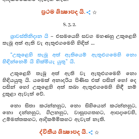
ප්‍රථම ශික්‍ෂාපද යි.
8. 3. 2.
ශ්‍රාවස්තිනිදාන යි
– එසමයෙහි සවග මහණහු උකුළෙහි
තැබූ අත් ඇති වැ ඇතුළුගමෙහි හිඳිත් ...
“උකුළෙහි තැබූ අත් ඇතියෙම් ඇතුළුගමෙහි නො
හිඳින්නෙමි යි හික්මියැ යුතු” යි.
උකුළෙහි තැබූ අත් ඇති වැ ඇතුළුගමෙහි නො
හිඳියයුතු යි. යමෙක් අනාදරිය පිණිස එක් පසින් හෝ දෙ
පසින් හෝ උකුළෙහි අත් තබා ඇතුළුගමෙහි හිඳී නම්
දුකුළා ඇවැත් වේ.
නො සිතා කරන්නහුට, නො සිහියෙන් කරන්නහුට,
නො දන්නහුට, ගිලනහුට, වාසූපගතහට, ආපදාවෙහි,
උම්මත්තකහට, ආදිකම්මිකහට ඇවැත් නැති.
ද්විතීය ශික්‍ෂාපද යි.