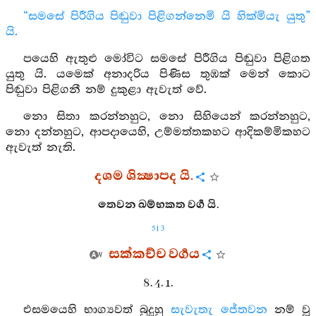
“සමසේ පිරීගිය පිඬුවා පිළිගන්නෙමි යි හික්මියැ යුතු”
යි.
පයෙහි ඇතුළු මෝවිට සමසේ පිරීගිය පිඬුවා පිළිගත
යුතු යි. යමෙක් අනාදරිය පිණිස තුඹක් මෙන් කොට
පිඬුවා පිළිගනී නම් දුකුළා ඇවැත් වේ.
නො සිතා කරන්නහුට, නො සිහියෙන් කරන්නහුට,
නො දන්නහුට, ආපදායෙහි, උම්මත්තකහට ආදිකම්මිකහට
ඇවැත් නැති.
දශම ශික්‍ෂාපද යි.
තෙවන ඛම්භකත වර්‍ග යි.
513
සක්කච්ච වර්‍ගය
8. 4. 1.
එසමයෙහි භාග්‍යවත් බුදුහු
සැවැතැ
ජේතවන
නම් වූ