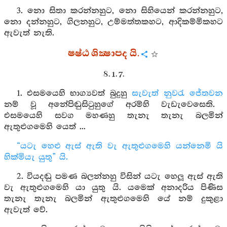
3. නො සිතා කරන්නහුට, නො සිහියෙන් කරන්නහුට,
නො දන්නහුට, ගිලනහුට, උම්මත්තකහට, ආදිකම්මිකහට
ඇවැත් නැති.
ෂෂ්ඨ ශික්‍ෂාපද යි.
8. 1. 7.
1. එසමයෙහි භාග්‍යවත් බුදුහු
සැවැත් නුවරැ
ජේතවන
නම් වූ අනේපිඬුසිටුහුගේ අරම්හි වැඩැවෙසෙති.
එසමයෙහි සවග මහණහු තැනැ තැනැ බලමින්
ඇතුළුගමෙහි යෙත් ...
“යටැ හෙළු ඇස් ඇති වැ ඇතුළුගමෙහි යන්නෙමි යි
හික්මියැ යුතු” යි.
2. වියදඬු පමණ බලන්නහු විසින් යටැ හෙලූ ඇස් ඇති
වැ ඇතුළුගමෙහි යා යුතු යි. යමෙක් අනාදරිය පිණිස
තැනැ තැනැ බලමින් ඇතුළුගමෙහි යේ නම් දුකුළා
ඇවැත් වේ.