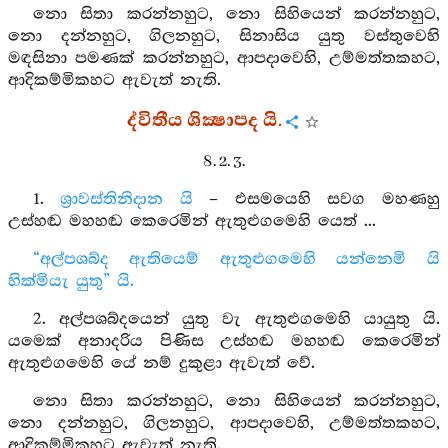
නො සිතා කරන්නහුට, නො සිහියෙන් කරන්නහුට,
නො දන්නහුට, ගිලනහුට, සිනාසිය යුතු වස්තුවෙහි
මඳසිනා පමණක් කරන්නහුට, ආපදාවෙහි, උම්මත්තකහට,
ආදිකම්මිකහට ඇවැත් නැති.
ද්විතීය ශික්‍ෂාපද යි.
8. 2. 3.
1.
ශ්‍රාවස්තිනිදාන යි
– එසමයෙහි සවග මහණහු
උස්හඬ මහහඬ කෙරෙමින් ඇතුළුගමෙහි යෙත් ...
“අල්පශබ්ද ඇතියෙම් ඇතුළුගමෙහි යන්නෙමි යි
හික්මියැ යුතු” යි.
2. අල්පශබ්දයෙන් යුතු වැ ඇතුළුගමෙහි යායුතු යි.
යමෙක් අනාදරිය පිණිස උස්හඬ මහහඬ කෙරෙමින්
ඇතුළුගමෙහි යේ නම් දුකුළා ඇවැත් වේ.
නො සිතා කරන්නහුට, නො සිහියෙන් කරන්නහුට,
නො දන්නහුට, ගිලනහුට, ආපදාවෙහි, උම්මත්තකහට,
ආදිකම්මිකහට ඇවැත් නැති.