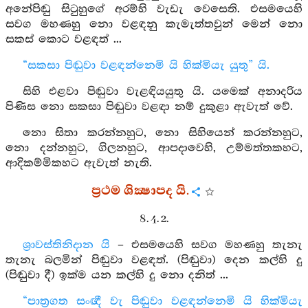
අනේපිඬු සිටුහුගේ අරම්හි වැඩැ වෙසෙති. එසමයෙහි
සවග මහණහු නො වළඳනු කැමැත්තවුන් මෙන් නො
සකස් කොට වළඳත් ...
“සකසා පිඬුවා වළඳන්නෙමි යි හික්මියැ යුතු” යි.
සිහි එළවා පිඬුවා වැළඳියයුතු යි. යමෙක් අනාදරිය
පිණිස නො සකසා පිඬුවා වළඳා නම් දුකුළා ඇවැත් වේ.
නො සිතා කරන්නහුට, නො සිහියෙන් කරන්නහුට,
නො දන්නහුට, ගිලනහුට, ආපදාවෙහි, උම්මත්තකහට,
ආදිකම්මිකහට ඇවැත් නැති.
ප්‍රථම ශික්‍ෂාපද යි.
8. 4. 2.
ශ්‍රාවස්තිනිදාන යි
– එසමයෙහි සවග මහණහු තැනැ
තැනැ බලමින් පිඬුවා වළඳත්. (පිඬුවා) දෙන කල්හි දු
(පිඬුවා දී) ඉක්ම යන කල්හි දු නො දනිත් ...
“පාත්‍රගත සංඥී වැ පිඬුවා වළඳන්නෙමි යි හික්මියැ