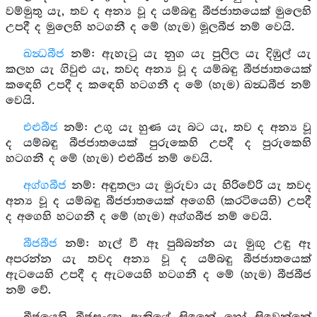
වම්මුතු යැ, තව ද අන්‍ය වූ ද යම්බඳු බීජජාතයෙක් මුලෙහි
උපදී ද මුලෙහි හටගනී ද මේ (හැම) මූලබීජ නම් වෙයි.
ඛන්‍ධබීජ
නම්: ඇහැටු යැ නුග යැ පුලිල යැ දිඹුල් යැ
කලහ යැ ගිවුළු යැ, තවද අන්‍ය වූ ද යම්බඳු බීජජාතයෙක්
කඳෙහි උපදී ද කඳෙහි හටගනී ද මේ (හැම) ඛන්‍ධබීජ නම්
වෙයි.
එළුබීජ
නම්: උගු යැ හුණ යැ බට යැ, තව ද අන්‍ය වූ
ද යම්බඳු බීජජාතයෙක් පුරුකෙහි උපදී ද පුරුකෙහි
හටගනී ද මේ (හැම) එළුබීජ නම් වෙයි.
අග්ගබීජ
නම්: අඳුතලා යැ මුරුවා යැ හිරිවේරි යැ තවද
අන්‍ය වූ ද යම්බඳු බීජජාතයෙක් අගෙහි (කරටියෙහි) උපදී
ද අගෙහි හටගනී ද මේ (හැම) අග්ගබීජ නම් වෙයි.
බීජබීජ
නම්: හැල් වී ඈ පුබ්බන්න යැ මුඟු උඳු ඈ
අපරන්න යැ තවද අන්‍ය වූ ද යම්බඳු බීජජාතයෙක්
ඇටයෙහි උපදී ද ඇටයෙහි හටගනී ද මේ (හැම) බීජබීජ
නම් වේ.