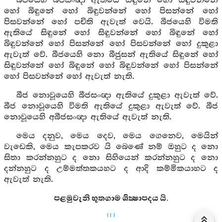
බීජයෙහි බීජසංඥා ඇතියේ සිඳුනේ හෝ සිඳුවන්නේ
හෝ බිඳුනේ හෝ බිඳුවන්නේ හෝ පිසන්නේ හෝ
පිසවන්නේ හෝ පචිති ඇවැත් වෙයි. බීජයෙහි විමති
ඇතියේ සිඳුනේ හෝ සිඳුවන්නේ හෝ බිඳුනේ හෝ
බිඳුවන්නේ හෝ පිසන්නේ හෝ පිසවන්නේ හෝ දුකුළා
ඇවැත් වේ. බීජයෙහි නො බීජුසන් ඇතියේ සිඳුනේ හෝ
සිඳුවන්නේ හෝ බිඳුනේ හෝ බිඳුවන්නේ හෝ පිසන්නේ
හෝ පිසවන්නේ හෝ ඇවැත් නැති.
බීජ නොවූයෙහි බීජසංඥා ඇතියේ දුකුළා ඇවැත් වේ.
බීජ නොවූයෙහි විමති ඇතියේ දුකුළා ඇවැත් වේ. බීජ
නොවූයෙහි අබීජසංඥා ඇතියේ ඇවැත් නැති.
මෙය දනුව, මෙය දෙව, මෙය ගෙනෙව, මෙයින්
වැඩෙකි, මෙය කැපකරව යි බෙණේ නම් ඔහුට ද නො
සිතා කරන්නහුට ද නො සිහියෙන් කරන්නහුට ද නො
දන්නහුට ද උම්මත්තකයහට ද ආදි කම්මිකයාහට ද
ඇවැත් නැති.
පළමුවැනි භූතගාම ශික්‍ෂාපදය යි.
111