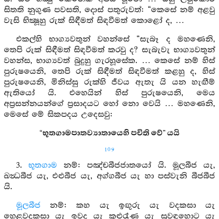
සිතති නුගුණ පවසති, දොස් පතුරුවත්: “කෙසේ නම් අළවු
වැසි භික්‍ෂූහු රුක් සිඳීමත් සිඳවීමත් කොළෝ ද, …
එකල්හි භාග්‍යවතුන් වහන්සේ “සැබෑ ද මහණෙනි,
තෙපි රුක් සිඳීමත් සිඳවීමත් කරවු ද? සැබැවැ භාග්‍යවතුන්
වහන්ස, භාග්‍යවත් බුදුහු ගැරහූසේක. … කෙසේ නම් හිස්
පුරුෂයෙනි, තෙපි රුක් සිඳීමත් සිඳවීමත් කළහු ද, හිස්
පුරුෂයෙනි, මිනිස්සු රුක්හි ජීවය ඇතැ යි යන හැඟීම්
ඇතියෝ යි. එහෙයින් හිස් පුරුෂයෙනි, මෙය
අප්‍රසන්නයන්ගේ ප්‍රසාදයට හෝ නො වෙයි … මහණෙනි,
මෙසේ මේ සිකපදය උදෙසවු:
“භූතගාමපාතව්‍යාතායෙහි පචිති වේ” යයි
109
3.
භූතගාම
නම්: පඤ්චබීජජාතයෝ යි. මූලබීජ යැ,
ඛන්‍ධබීජ යැ, එළුබීජ යැ, අග්ගබීජ යැ හා පස්වැනි බීජබීජ
යි.
මූලබීජ
නම්: කහ යැ ඉඟුරු යැ වදකසා යැ
හෙළවදකසා යැ ඉවද යැ කුළුරෑණ යැ සුවඳහොට යැ