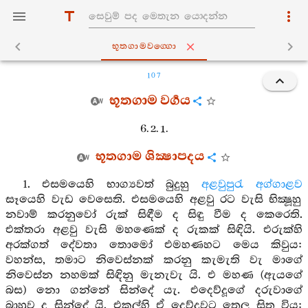
භූතගාමවග‍්ගො
107
භූතගාම වර්‍ගය
6. 2. 1.
භූතගාම ශික්‍ෂාපදය
1. එසමයෙහි භාග්‍යවත් බුදුහු
අළවුපුරැ
අග්ගාළව
සෑයෙහි වැඩ වෙසෙති. එසමයෙහි අළවු රට වැසි භික්‍ෂූහු
නවාම් කරනුවෝ රුක් සිඳීම ද සිඳු වීම ද කෙරෙති.
එක්තරා අළවු වැසි මහණෙක් ද රුකක් සිඳියි. එරුක්හි
අරක්ගත් දේවතා තොමෝ එමහණහට මෙය කිවුය:
වහන්ස, තමාට නිවෙස්නක් කරනු කැමැති වැ මාගේ
නිවෙස්න නහමක් සිඳිනු මැනැවැ යි. එ මහණ (ඇයගේ
බස) නො ගන්නේ සින්දේ යැ. එදෙව්දූගේ දරුවාගේ
බාහුව ද සින්දේ යි. එකල්හි ඒ දෙව්දුවට තෙල සිත විය: