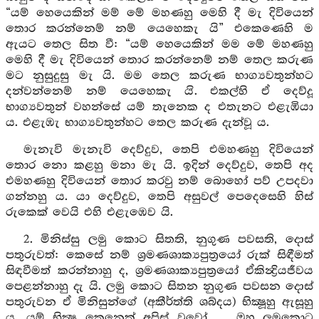
“යම් හෙයෙකින් මම් මේ මහණහු මෙහි දී මැ දිවියෙන්
තොර කරන්නෙම් නම් යෙහෙකැ යි” එකෙණෙහි ම
ඇයට තෙල සිත වී: “යම් හෙයෙකින් මම මේ මහණහු
මෙහි දී මැ දිවියෙන් තොර කරන්නෙම් නම් තෙල කරුණ
මට නුසුදුසු මැ යි. මම තෙල කරුණ භාග්‍යවතුන්හට
දන්වන්නෙම් නම් යෙහෙකැ යි. එකල්හි ඒ දෙව්දූ
භාග්‍යවතුන් වහන්සේ යම් තැනෙක ද එතැනට එළැඹියා
ය. එළැඹැ භාග්‍යවතුන්හට තෙල කරුණ දැන්වූ ය.
මැනැවි මැනැවි දෙව්දුව, තෙපි එමහණහු දිවියෙන්
තොර නො කළහු මනා මැ යි. ඉදින් දෙව්දුව, තෙපි අද
එමහණහු දිවියෙන් තොර කරවු නම් බොහෝ පව් උපදවා
ගන්නහු ය. යා දෙව්දුව, තෙපි අසුවල් පෙදෙසෙහි හිස්
රුකෙක් වෙයි එහි එළැඹෙව යි.
2. මිනිස්සු ලමු කොට සිතති, නුගුණ පවසති, දොස්
පතුරුවත්: කෙසේ නම් ශ්‍රමණශාක්‍යපුත්‍රයෝ රුක් සිඳීමත්
සිඳවීමත් කරන්නාහු ද, ශ්‍රමණශාක්‍යපුත්‍රයෝ ඒකින්‍ද්‍රියජීවය
පෙළන්නාහු දැ යි. ලමු කොට සිතන නුගුණ පවසන දොස්
පතුරුවන ඒ මිනිසුන්ගේ (අකීර්ත්ති ශබ්දය) භික්‍ෂූහු ඇසූහු
ය. යම් භික්‍ෂු කෙනෙක් අපිස් වූවෝ … ඔහු ලමුකොට