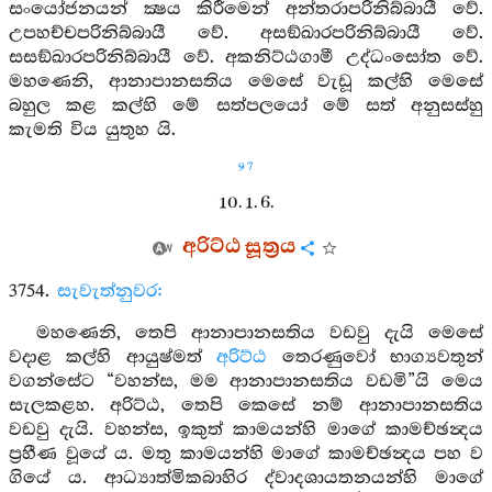
සංයෝජනයන් ක්‍ෂය කිරීමෙන් අන්තරාපරිනිබ්බායී වේ.
උපහච්චපරිනිබ්බායී වේ. අසඞ්ඛාරපරිනිබ්බායී වේ.
සසඞ්ඛාරපරිනිබ්බායී වේ. අකනිට්ඨගාමී උද්ධංසෝත වේ.
මහණෙනි, ආනාපානසතිය මෙසේ වැඩූ කල්හි මෙසේ
බහුල කළ කල්හි මේ සත්පලයෝ මේ සත් අනුසස්හු
කැමති විය යුතුහ යි.
97
10. 1. 6.
අරිට්ඨ සූත්‍රය
3754.
සැවැත්නුවර:
මහණෙනි, තෙපි ආනාපානසතිය වඩවු දැයි මෙසේ
වදාළ කල්හි ආයුෂ්මත්
අරිට්ඨ
තෙරණුවෝ භාග්‍යවතුන්
වගන්සේට “වහන්ස, මම ආනාපානසතිය වඩමි”යි මෙය
සැලකළහ. අරිට්ඨ, තෙපි කෙසේ නම් ආනාපානසතිය
වඩවු දැයි. වහන්ස, ඉකුත් කාමයන්හි මාගේ කාමච්ඡන්‍දය
ප්‍රහීණ වූයේ ය. මතු කාමයන්හි මාගේ කාමච්ඡන්‍දය පහ ව
ගියේ ය. ආධ්‍යාත්මිකබාහිර ද්වාදශායතනයන්හි මාගේ