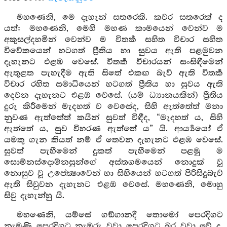
මහණෙනි, මෙ දැහැන් සතරෙකි. කවර සතරෙක් ද
යත්: මහණෙනි, මෙහි මහණ කාමයෙන් වෙන්ව ම
අකුසල්දහමින් වෙන්ව ම විතර්‍ක සහිත විචාර සහිත
විවේකයෙන් හටගත් ප්‍රීතිය හා සුවය ඇති පළමුවන
දැහැනට එළඹ වෙසේ. විතර්‍ක විචාරයන් සංසිඳීමෙන්
ඇතුළත පැහැදීම ඇති සිතේ එකඟ බැව් ඇති විතර්‍ක
විචාර රහිත සමාධියෙන් හටගත් ප්‍රීතිය හා සුවය ඇති
දෙවන දැහැනට එළඹ වෙසේ. (යම් ධ්‍යානයකින්) ප්‍රීතිය
දුරු කිරීමෙන් මැදහත් ව වෙසේද, සිහි ඇත්තේත් මනා
නුවණ ඇත්තේත් කයින් සුවත් විඳීද, “මැදහත් ය, සිහි
ඇත්තේ ය, සුව විහරණ ඇත්තේ ය” යි. ආර්‍ය්‍යයෝ ඒ
යමකු ගැන කියත් නම් ඒ තෙවන දැහැනට එළඹ වෙසේ.
සුවත් පැහීමෙන් දුකත් පැහීමෙන් පළමු ම
සොම්නස්දොම්නසුන්ගේ අස්තගමයෙන් නොදුක් වූ
නොසුව වූ උපේක්‍ෂාවෙන් හා සිහියෙන් හටගත් පිරිසිදුබැව්
ඇති සිවුවන දැහැනට එළඹ වෙසේ. මහණෙනි, මොහු
සිවු දැහැන්හු යි.
මහණෙනි, යම්සේ ගඞ්ගානදී තොමෝ පෙරදිගට
නැමුණි පෙරදිගට නැඹුරු වූවා පෙරදිගට බර වූවා වේ ද,