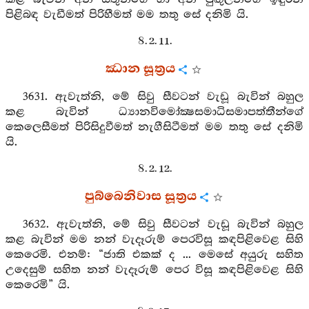
පිළිබඳ වැඩීමත් පිරිහීමත් මම තතු සේ දනිමි යි.
8. 2. 11.
ඣාන සූත්‍රය
3631. ඇවැත්නි, මේ සිවු සීවටන් වැඩූ බැවින් බහුල
කළ බැවින් ධ්‍යානවිමෝක්‍ෂසමාධිසමාපත්තීන්ගේ
කෙලෙසීමත් පිරිසිදුවීමත් නැගීසිටීමත් මම තතු සේ දනිමි
යි.
8. 2. 12.
පුබ්බෙනිවාස සූත්‍රය
3632. ඇවැත්නි, මේ සිවු සීවටන් වැඩූ බැවින් බහුල
කළ බැවින් මම නන් වැදෑරුම් පෙරවිසූ කඳපිළිවෙළ සිහි
කෙරෙමි. එනම්: “ජාති එකක් ද ... මෙසේ අයුරු සහිත
උදෙසුම් සහිත නන් වැදෑරුම් පෙර විසූ කඳපිළිවෙළ සිහි
කෙරෙමි” යි.