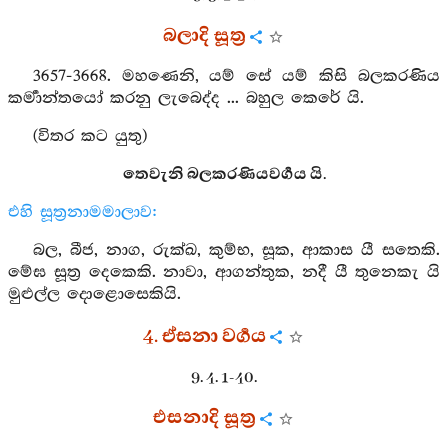
බලාදි සූත්‍ර
3657-3668. මහණෙනි, යම් සේ යම් කිසි බලකරණිය
කර්‍මාන්තයෝ කරනු ලැබෙද්ද ... බහුල කෙරේ යි.
(විතර කට යුතු)
තෙවැනි බලකරණියවර්‍ගය යි.
එහි සූත්‍රනාමමාලාව:
බල, බීජ, නාග, රුක්ඛ, කුම්භ, සූක, ආකාස යී සතෙකි.
මේඝ සූත්‍ර දෙකෙකි. නාවා, ආගන්තුක, නදී යී තුනෙකැ යි
මුළුල්ල දොළොසෙකියි.
4. ඒසනා වර්‍ගය
9. 4. 1-40.
එසනාදි සූත්‍ර