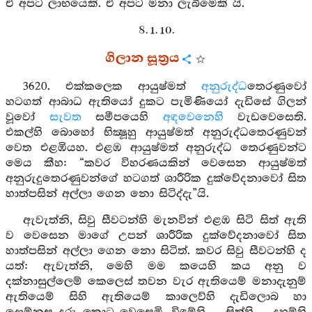
ඒ අපට ලාභයෙකි. ඒ අපට මනා ලැබීමෙකි යි.
8. 1. 10.
ගිලාන සූත්‍රය
3620. එක්කලෙක ආයුෂ්මත්
අනුරුද්ධ
තෙරණුවෝ
හටගත් ආබාධ ඇතියෝ දුකට පැමිණියෝ දැඩිසේ ගිලන්
වූවෝ
සැවත
සමීපයෙහි
අඳවෙනෙහි
වැඩවෙසෙති.
එකල්හි බොහෝ භික්‍ෂූහු ආයුෂ්මත් අනුරුද්ධතෙරණුවන්
වෙත එළඹියහ. එළඹ ආයුෂ්මත් අනුරුද්ධ තෙරණුවන්ට
මෙය කීහ: “කවර විහරණයකින් වෙසෙන ආයුෂ්මත්
අනුරුදුතෙරණුවන්ගේ හටගත් ශාරීරික දුක්වේදනාවෝ සිත
හාත්පසින් අල්ලා ගෙන නො සිටිද්දැ”යි.
ඇවැත්නි, සිවු සීවටන්හි මැනවින් එළඹ සිටි සිත් ඇති
ව වෙසෙන මාගේ උපන් ශාරීරික දුක්වේදනාවෝ සිත
හාත්පසින් අල්ලා ගෙන නො සිටිත්. කවර සිවු සීවටන්හි ද
යත්: ඇවැත්නි, මෙහි මම කයෙහි කය අනු ව
දක්නාසුල්ලෙම් කෙලෙස් තවන වැර ඇතියෙම් මනාදැනුම්
ඇතියෙම් සිහි ඇතියෙම් කාලෙව්හි දැඩිලොබ හා