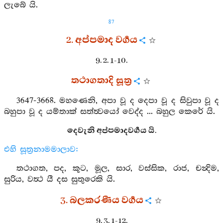
ලැබේ යි.
87
2. අප්පමාද වර්‍ගය
9. 2. 1-10.
තථාගතාදි සූත්‍ර
3647-3668. මහණෙනි, අපා වූ ද දෙපා වූ ද සිවුපා වූ ද
බහුපා වූ ද යම්තාක් සත්ත්‍වයෝ වෙද්ද ... බහුල කෙරේ යි.
දෙවැනි අප්පමාදවර්‍ගය යි.
එහි සූත්‍රනාමමාලාව:
තථාගත, පද, කූට, මූල, සාර, වස්සික, රාජ, චන්‍දිම,
සුරිය, වත්‍ථ යී දස සුතුරෙකි යි.
3. බලකරණීය වර්‍ගය
9. 3. 1-12.