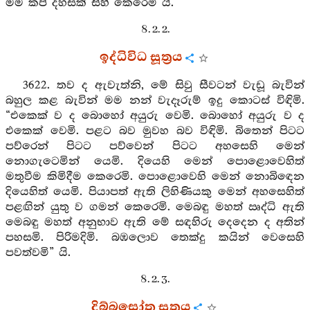
මම කප් දහසක් සිහි කෙරෙමි යි.
8. 2. 2.
ඉද්ධිවිධ සූත්‍රය
3622. තව ද ඇවැත්නි, මේ සිවු සීවටන් වැඩූ බැවින්
බහුල කළ බැවින් මම නන් වැදෑරුම් ඉදු කොටස් විඳිමි.
“එකෙක් ව ද බොහෝ අයුරු වෙමි. බොහෝ අයුරු ව ද
එකෙක් වෙමි. පළට බව මුවහ බව විඳිමි. බිතෙන් පිටට
පව්රෙන් පිටට පව්වෙන් පිටට අහසෙහි මෙන්
නොගැටෙමින් යෙමි. දියෙහි මෙන් පොළොවෙහිත්
මතුවීම කිමිදීම කෙරෙමි. පොළොවෙහි මෙන් නොබිඳෙන
දියෙහිත් යෙමි. පියාපත් ඇති ලිහිණියකු මෙන් අහසෙහිත්
පළඟින් යුතු ව ගමන් කෙරෙමි. මෙබඳු මහත් ඍද්ධි ඇති
මෙබඳු මහත් අනුභාව ඇති මේ සඳහිරු දෙදෙන ද අතින්
පහසමි. පිරිමදිමි. බඹලොව තෙක්දු කයින් වෙසෙහි
පවත්වමි” යි.
8. 2. 3.
දිබ්බසෝත සූත්‍රය