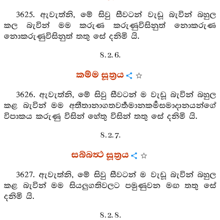
3625. ඇවැත්නි, මේ සිවු සීවටන් වැඩූ බැවින් බහුල
කල බැවින් මම කරුණ කරුණුවිසිනුත් නොකරුණ
නොකරුණුවිසිනුත් තතු සේ දනිමි යි.
8. 2. 6.
කම්ම සූත්‍රය
3626. ඇවැත්නි, මේ සිවු සීවටන් ම වැඩූ බැවින් බහුල
කළ බැවින් මම අතීතානාගතවර්‍තමානකර්‍මසමාදානයන්ගේ
විපාකය කරුණු විසින් හේතු විසින් තතු සේ දනිමි යි.
8. 2. 7.
සබ්බත්‍ථ සූත්‍රය
3627. ඇවැත්නි, මේ සිවු සීවටන් ම වැඩූ බැවින් බහුල
කළ බැවින් මම සියලුගතිවලට පමුණුවන මඟ තතු සේ
දනිමි යි.
8. 2. 8.