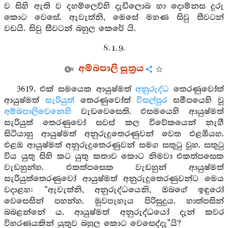
ව සිහි ඇති ව දහම්ලෙව්හි දැඩිලොබ හා දොම්නස දුරු
කොට වෙසේ. ඇවැත්නි, මෙසේ මහණ සිවු සීවටන්
වඩයි. සිවු සීවටන් බහුල කෙරේ යි.
8. 1. 9.
අම්බපාලි සූත්‍රය
3619. එක් සමයෙක ආයුෂ්මත්
අනුරුද්ධ
තෙරණුවෝත්
ආයුෂ්මත්
සැරියුත්
තෙරණුවෝත්
විසල්පුර
සමීපයෙහි වූ
අම්බපාලිවෙනෙහි
වැඩවෙසෙති. එසමයෙහි ආයුෂ්මත්
සැරියුත් තෙරණුවෝ සවස් කල විවේකයෙන් නැගී
සිටියාහු ආයුෂ්මත් අනුරුදුතෙරණුවන් වෙත එළඹියහ.
එළඹ ආයුෂ්මත් අනුරුදුතෙරණුවන් සමග සතුටු වූහ. සතුටු
විය යුතු සිහි කට යුතු කතාව කොට නිමවා එකත්පසෙක
වැඩහුන්හ. එකත්පසෙක වැඩහුන් ආයුෂ්මත්
සැරියුත්තෙරණුවෝ ආයුෂ්මත් අනුරුදුතෙරණුවන්ට මෙය
වදාළහ: “ඇවැත්නි, අනුරුද්ධයෙනි, ඔබගේ ඉඳුරෝ
වෙසෙසින් පහන්හ. මුවපැහැය පිරිසුදුය. හාත්පසින්
බබළන්නේ ය. ආයුෂ්මත් අනුරුද්ධයෝ දැන් කවර
විහරණයකින් යුතුව බහුල කොට වෙසෙද්දැ”යි?