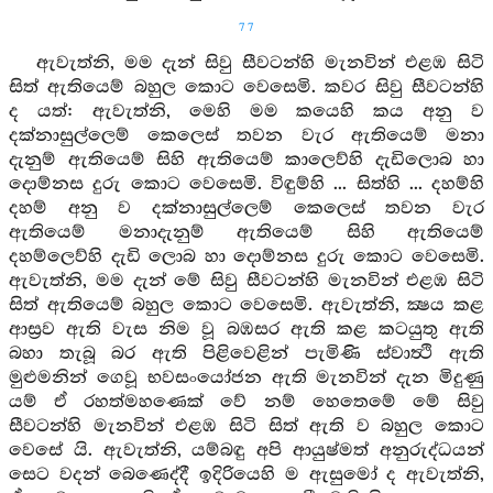
77
ඇවැත්නි, මම දැන් සිවු සීවටන්හි මැනවින් එළඹ සිටි
සිත් ඇතියෙම් බහුල කොට වෙසෙමි. කවර සිවු සීවටන්හි
ද යත්: ඇවැත්නි, මෙහි මම කයෙහි කය අනු ව
දක්නාසුල්ලෙම් කෙලෙස් තවන වැර ඇතියෙම් මනා
දැනුම් ඇතියෙම් සිහි ඇතියෙම් කාලෙව්හි දැඩිලොබ හා
දොම්නස දුරු කොට වෙසෙමි. විඳුම්හි ... සිත්හි ... දහම්හි
දහම් අනු ව දක්නාසුල්ලෙම් කෙලෙස් තවන වැර
ඇතියෙම් මනාදැනුම් ඇතියෙම් සිහි ඇතියෙම්
දහම්ලෙව්හි දැඩි ලොබ හා දොම්නස දුරු කොට වෙසෙමි.
ඇවැත්නි, මම දැන් මේ සිවු සීවටන්හි මැනවින් එළඹ සිටි
සිත් ඇතියෙම් බහුල කොට වෙසෙමි. ඇවැත්නි, ක්‍ෂය කළ
ආස්‍රව ඇති වැස නිම වූ බඹසර ඇති කළ කටයුතු ඇති
බහා තැබූ බර ඇති පිළිවෙළින් පැමිණි ස්වාත්‍ථි ඇති
මුළුමනින් ගෙවූ භවසංයෝජන ඇති මැනවින් දැන මිදුණු
යම් ඒ රහත්මහණෙක් වේ නම් හෙතෙමේ මේ සිවු
සීවටන්හි මැනවින් එළඹ සිටි සිත් ඇති ව බහුල කොට
වෙසේ යි. ඇවැත්නි, යම්බඳු අපි ආයුෂ්මත් අනුරුද්ධයන්
සෙට වදන් බෙණෙද්දී ඉදිරියෙහි ම ඇසුමෝ ද ඇවැත්නි,