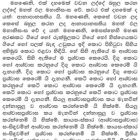
මහණෙනි, එක් දහමෙක් වඩන ලද්දේ බහුල කරන
ලද්දේ මහත් ඵල මහානිසංස වේ. කවර එක් දහමෙක් ද
යත්: ආනාපානසතිය යි. මහණෙනි, කෙසේ වඩන ලද
කෙසේ බහුල කරන ලද ආනාපානසතිය මහත් ඵල
මහානිසංස වේ ද යත්: මහණෙනි, මෙසස්නෙහි මහණ
අරණකට ගියේ හෝ රුක්මුලකට ගියේ හෝ හිස්ගෙයකට
ගියේ හෝ පලක් බැඳ උඩුකය ඉදි කොට පිහිටුවා සිහිය
අභිමුඛ කොට එළවා හිඳියි. හේ සිහි ඇතියේ ම ආශ්වාස
කෙරෙයි. සිහි ඇතියේ ම ප්‍රශ්වාස කෙරෙයි. දිගු කොට
හෝ ආශ්වාස කරනුයේ දිගු කොට ආශ්වාස කෙරෙමි යි
දැනගනී. දිගු කොට හෝ ප්‍රශ්වාස කරනුයේ දිගු කොට
ප්‍රශ්වාස කෙරෙමි යි දැනගනී. කෙටි කොට හෝ ආශ්වාස
කරනුයේ කෙටි කොට ආශ්වාස කෙරෙමි යි දැනගනී.
කෙටි කොට හෝ ප්‍රශ්වාස කරනුයේ කෙටි කොට ප්‍රශ්වාස
කෙරෙමි යි දැනගනී. සියලු ආශ්වාසප්‍රශ්වාස කය මැනවින්
දන්නාසුලු ව ආශ්වාස කරන්නෙමි යි හික්මේ. සියලු
ආශ්වාසප්‍රශ්වාස කය මැනවින් දන්නාසුලු ව ප්‍රශ්වාස
කරන්නෙමි යි හික්මේ. කායසංස්කාර (ආශ්වාසප්‍රශ්වාස)
සංසිඳුවමින් ආශ්වාස කරන්නෙමි යි හික්මේ. කායසංස්කාර
සංසිඳුවමින් ප්‍රශ්වාස කරන්නෙමි යි හික්මේ. ප්‍රීතිය