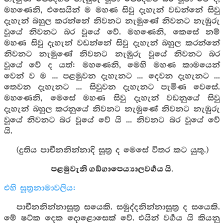
මහණෙනි, එසෙයින් ම මහණ සිවු දැහැන් වඩන්නේ සිවු
දැහැන් බහුල කරන්නේ නිවනට නැමුණේ නිවනට නැඹුරු
වූයේ නිවනට බර වූයේ වේ. මහණෙනි, කෙසේ නම්
මහණ සිවු දැහැන් වඩන්නේ සිවු දැහැන් බහුල කරන්නේ
නිවනට නැමුණේ නිවනට නැඹුරු වූයේ නිවනට බර
වූයේ වේ ද යත්: මහණෙනි, මෙහි මහණ කාමයෙන්
වෙන් ව ම ... පළමුවන දැහැනට ... දෙවන දැහැනට ...
තෙවන දැහැනට ... සිවුවන දැහැනට පැමිණ වෙසේ.
මහණෙනි, මෙසේ මහණ සිවු දැහැන් වඩනුයේ සිවු
දැහැන් බහුල කරනුයේ නිවනට නැමුණේ නිවනට නැඹුරු
වූයේ නිවනට බර වූයේ වේ යි ... නිවනට බර වූයේ වේ
යි.
(දුතිය පාචීනනින්නාදි සූත්‍ර ද මෙසේ විතර කට යුතු.)
පළමුවැනි ගඞ්ගාපෙය්‍යාලවර්‍ගය යි.
එහි සූත්‍රනාමාවලිය:
පාචීනනින්නාසූත්‍ර සයෙකි. සමුද්දනින්නාසූත්‍ර ද සයෙකි.
මේ ෂට්ක දෙක දොළොසෙක් වේ. එයින් වර්‍ගය යි කියනු