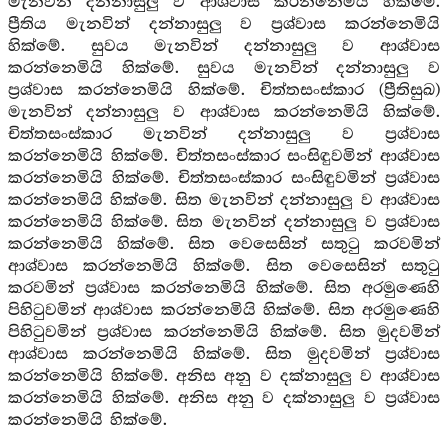
මැනවින් දන්නාසුලු ව ආශ්වාස කරන්නෙමියි හික්මේ.
ප්‍රීතිය මැනවින් දන්නාසුලු ව ප්‍රශ්වාස කරන්නෙමියි
හික්මේ. සුවය මැනවින් දන්නාසුලු ව ආශ්වාස
කරන්නෙමියි හික්මේ. සුවය මැනවින් දන්නාසුලු ව
ප්‍රශ්වාස කරන්නෙමියි හික්මේ. චිත්තසංස්කාර (ප්‍රීතිසුඛ)
මැනවින් දන්නාසුලු ව ආශ්වාස කරන්නෙමියි හික්මේ.
චිත්තසංස්කාර මැනවින් දන්නාසුලු ව ප්‍රශ්වාස
කරන්නෙමියි හික්මේ. චිත්තසංස්කාර සංසිඳුවමින් ආශ්වාස
කරන්නෙමියි හික්මේ. චිත්තසංස්කාර සංසිඳුවමින් ප්‍රශ්වාස
කරන්නෙමියි හික්මේ. සිත මැනවින් දන්නාසුලු ව ආශ්වාස
කරන්නෙමියි හික්මේ. සිත මැනවින් දන්නාසුලු ව ප්‍රශ්වාස
කරන්නෙමියි හික්මේ. සිත වෙසෙසින් සතුටු කරවමින්
ආශ්වාස කරන්නෙමියි හික්මේ. සිත වෙසෙසින් සතුටු
කරවමින් ප්‍රශ්වාස කරන්නෙමියි හික්මේ. සිත අරමුණෙහි
පිහිටුවමින් ආශ්වාස කරන්නෙමියි හික්මේ. සිත අරමුණෙහි
පිහිටුවමින් ප්‍රශ්වාස කරන්නෙමියි හික්මේ. සිත මුදවමින්
ආශ්වාස කරන්නෙමියි හික්මේ. සිත මුදවමින් ප්‍රශ්වාස
කරන්නෙමියි හික්මේ. අනිස අනු ව දක්නාසුලු ව ආශ්වාස
කරන්නෙමියි හික්මේ. අනිස අනු ව දක්නාසුලු ව ප්‍රශ්වාස
කරන්නෙමියි හික්මේ.