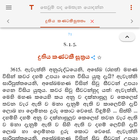
දුතිය කණ‍්ටකීසුත‍්තං
71
8. 1. 5.
දුතිය කණ්ටකී සූත්‍රය
3615. ඇවැත්නි අනුරුද්ධයෙනි, අසේඛ (රහත්) මහණ
විසින් කවර දහම් උපයා ගෙන විසිය යුතු දැයි? ඇවැත්නි
සාරිපුත්තයෙනි, අසේඛමහණ විසින් සිවු සීවටන් උපයා
ගෙන විසිය යුතුය. කවර සිවු සීවටන්හුද යත්: ඇවැත්නි,
මෙහි මහණ කයෙහි කය අනු ව දක්නාසුලු ව කෙලෙස්
තවන වැර ඇති ව මනා දැනුම් ඇති ව කාලෙව්හි දැඩි
ලොබ හා දොම්නස දුරු කොට වෙසේ. විඳුම්හි ... සිත්හි ...
දහම්හි දහම් අනු ව දක්නාසුලුව කෙලෙස් තවන වැර ඇති
ව මනා දැනුම් ඇති ව සිහි ඇති ව දහම් ලෙව්හි දැඩි
ලොබ හා දොම්නස දුරු කොට වෙසේ. ඇවැත්නි
සාරිපුත්තයෙනි, අසේඛමහණ විසින් සිවු සීවටන් උපයා