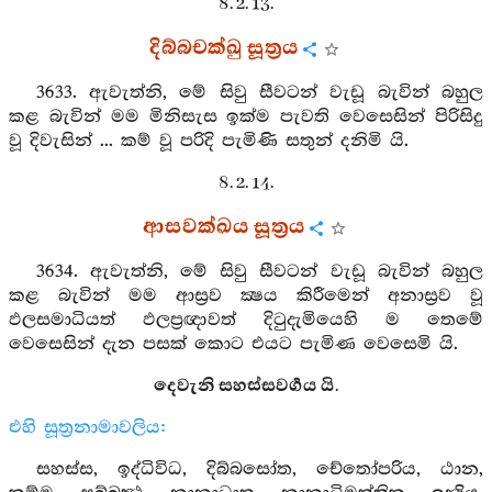
8. 2. 13.
දිබ්බචක්ඛු සූත්‍රය
3633. ඇවැත්නි, මේ සිවු සීවටන් වැඩූ බැවින් බහුල
කළ බැවින් මම මිනිසැස ඉක්ම පැවති වෙසෙසින් පිරිසිදු
වූ දිවැසින් ... කම් වූ පරිදි පැමිණි සතුන් දනිමි යි.
8. 2. 14.
ආසවක්ඛය සූත්‍රය
3634. ඇවැත්නි, මේ සිවු සීවටන් වැඩූ බැවින් බහුල
කළ බැවින් මම ආස්‍රව ක්‍ෂය කිරීමෙන් අනාස්‍රව වූ
ඵලසමාධියත් ඵලප්‍රඥාවත් දිටුදැමියෙහි ම තෙමේ
වෙසෙසින් දැන පසක් කොට එයට පැමිණ වෙසෙමි යි.
දෙවැනි සහස්සවර්‍ගය යි.
එහි සූත්‍රනාමාවලිය:
සහස්ස, ඉද්ධිවිධ, දිබ්බසෝත, චේතෝපරිය, ඨාන,