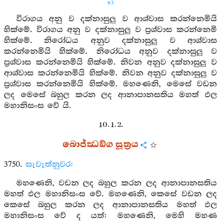
93
විරාගය අනු ව දක්නාසුලු ව ආශ්වාස කරන්නෙමියි
හික්මේ. විරාගය අනු ව දක්නාසුලු ව ප්‍රශ්වාස කරන්නෙමි
හික්මේ. නිරෝධය අනුව දක්නාසුලු ව ආශ්වාස
කරන්නෙමියි හික්මේ. නිරෝධය අනුව දක්නාසුලු ව
ප්‍රශ්වාස කරන්නෙමියි හික්මේ. නිවන අනුව දක්නාසුලු ව
ආශ්වාස කරන්නෙමියි හික්මේ. නිවන අනුව දක්නාසුලු ව
ප්‍රශ්වාස කරන්නෙමියි හික්මේ. මහණෙනි, මෙසේ වඩන
ලද මෙසේ බහුල කරන ලද ආනාපානසතිය මහත් ඵල
මහානිසංස වේ යි.
10. 1. 2.
බොජ්ඣඞ්ග සූත්‍රය
3750.
සැවැත්නුවර:
මහණෙනි, වඩන ලද බහුල කරන ලද ආනාපානසතිය
මහත් ඵල මහානිසංස වේ. මහණෙනි, කෙසේ වඩන ලද
කෙසේ බහුල කරන ලද ආනාපානසතිය මහත් ඵල
මහානිසංස වේ ද යත්: මහණෙනි, මෙහි මහණ