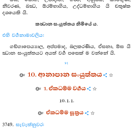
නීවරණ, ඛන්‍ධ, ඕරම්භාගිය, උද්ධම්භාගිය යි චතුෂ්ක
දශයෙකි යි.
කන්‍ධාන සංයුත්තය නිමියේ ය.
එහි වර්‍ගනාමාවලිය:
ගඞ්ගාපෙය්‍යාල, අප්පමාද, බලකරණිය, ඒසනා, ඕඝ යි
ඣාන සංයුත්තයට අයත් වර්‍ග පසෙක් ම වන්නේ යි.
91
10. ආනාපාන සංයුත්තය
1. ඒකධම්ම වර්‍ගය
10. 1. 1.
ඒකධම්ම සූත්‍රය
3749.
සැවැත්නුවර: