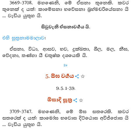
3669-3708. මහණෙනි, මේ ඒසනා තුනෙකි. කවර
තුනෙක් ද යත්: කාමේසනා භවේසනා බ්‍රහ්මචරියේසනා යි
... වැඩිය යුතුහ යි.
සිවුවැනි ඒසනාවර්‍ගය යි.
එහි සූත්‍රනාමමාලාව
:
ඒසනා, විධා, ආසව, භව, දුක්ඛතා, ඛීල, මල, නීඝ,
වේදනා, තණ්හා යී චතුෂ්ක දශයෙකි යි.
89
5. ඕඝ වර්‍ගය
9. 5. 1-39.
ඕඝාදි සූත්‍ර
3709-3747. මහණෙනි, මේ ඕඝ සතරෙකි. කවර
සතරෙක් ද යත්: කාමෝඝ භවොඝ දිට්ඨොඝ අවිජ්ජොඝ යි
... වැඩිය යුතුහ යි.