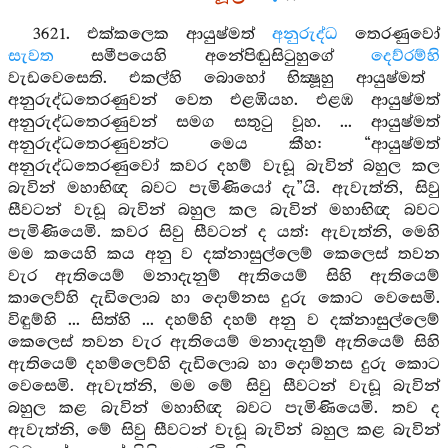
3621. එක්කලෙක ආයුෂ්මත්
අනුරුද්ධ
තෙරණුවෝ
සැවත
සමීපයෙහි අනේපිඬුසිටුහුගේ
දෙව්රම්හි
වැඩවෙසෙති. එකල්හි බොහෝ භික්‍ෂූහු ආයුෂ්මත්
අනුරුද්ධතෙරණුවන් වෙත එළඹියහ. එළඹ ආයුෂ්මත්
අනුරුද්ධතෙරණුවන් සමග සතුටු වූහ. ... ආයුෂ්මත්
අනුරුද්ධතෙරණුවන්ට මෙය කීහ: “ආයුෂ්මත්
අනුරුද්ධතෙරණුවෝ කවර දහම් වැඩූ බැවින් බහුල කල
බැවින් මහාභිඥ බවට පැමිණියෝ දැ”යි. ඇවැත්නි, සිවු
සීවටන් වැඩූ බැවින් බහුල කල බැවින් මහාභිඥ බවට
පැමිණියෙමි. කවර සිවු සීවටන් ද යත්: ඇවැත්නි, මෙහි
මම කයෙහි කය අනු ව දක්නාසුල්ලෙම් කෙලෙස් තවන
වැර ඇතියෙම් මනාදැනුම් ඇතියෙම් සිහි ඇතියෙම්
කාලෙව්හි දැඩිලොබ හා දොම්නස දුරු කොට වෙසෙමි.
විඳුම්හි ... සිත්හි ... දහම්හි දහම් අනු ව දක්නාසුල්ලෙම්
කෙලෙස් තවන වැර ඇතියෙම් මනාදැනුම් ඇතියෙම් සිහි
ඇතියෙම් දහම්ලෙව්හි දැඩිලොබ හා දොම්නස දුරු කොට
වෙසෙමි. ඇවැත්නි, මම මේ සිවු සීවටන් වැඩූ බැවින්
බහුල කළ බැවින් මහාභිඥ බවට පැමිණියෙමි. තව ද
ඇවැත්නි, මේ සිවු සීවටන් වැඩූ බැවින් බහුල කළ බැවින්