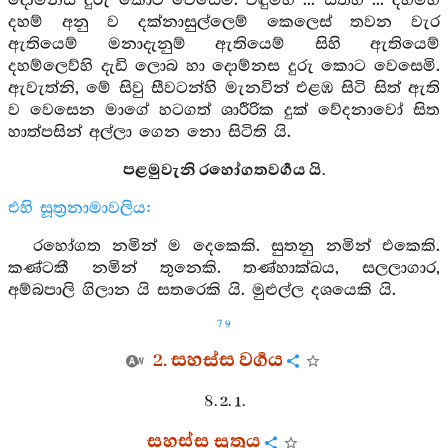
දොම්නස දුරු කොට වෙසෙමි. විඳුම්හි ... සිත්හි ... දහම්හි
දහම් අනු ව දක්නාසුල්ලෙම් කෙලෙස් තවන වැර
ඇතියෙම් මනාදැනුම් ඇතියෙම් සිහි ඇතියෙම්
දහම්ලෙව්හි දැඩි ලොබ හා දොම්නස දුරු කොට වෙසෙමි.
ඇවැත්නි, මේ සිවු සීවටන්හි මැනවින් එළඹ සිටි සිත් ඇති
ව වෙසෙන මාගේ හටගත් ශාරීරික දුක් වේදනාවෝ සිත
හාත්පසින් අල්ලා ගෙන නො සිටිති යි.
පළමුවැනි රහෝගතවර්‍ගය යි.
එහි සූත්‍රනාමාවලිය:
රහෝගත නමින් ම දෙකෙකි. සුතනු නමින් එකෙකි.
කණ්ටකී නමින් තුනෙකි. තණ්හාක්ඛය, සලලාගාර,
අම්බපාලි ගිලාන යි සතරෙකි යි. මුළුල්ල දශයෙකි යි.
79
2. සහස්ස වර්‍ගය
8. 2. 1.
සහස්ස සූත්‍රය