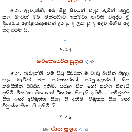
3623. ඇවැත්නි, මේ සිවු සීවටන් වැඩූ බැවින් බහුල
කළ බැවින් මම මිනිස්බැව් ඉක්මවා පැවති විශුද්ධ වූ
දිව්‍යමය ශ්‍රෝත්‍රධාතුවෙන් දුර වූ ද ලඟ වූ ද දෙව් මිනිස් දෙ
සද අසමි යි.
81
8. 2. 4.
චේතෝපරිය සූත්‍රය
3624. ඇවැත්නි, මේ සිවු සීවටන් ම වැඩූ බැවින් බහුල
කළ බැවින් මම පරසතුන්ගේ පරපුඟුලන්ගේ සිත
තමසිතින් පිරිසිඳ දනිමි. සරාග සිත හෝ සරාග සිතැයි
දනිමි. වීතරාග සිත හෝ වීතරාග සිතැයි දනිමි. ... අවිමුත්ත
සිත හෝ අවිමුත්ත සිතැ යි දනිමි. විමුක්ත සිත හෝ
විමුක්ත සිතැ යි දනිමි යි.
8. 2. 5.
ඨාන සූත්‍රය