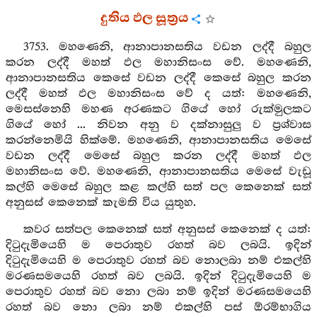
දුතිය ඵල සූත්‍රය
3753. මහණෙනි, ආනාපානසතිය වඩන ලද්දී බහුල
කරන ලද්දී මහත් ඵල මහානිසංස වේ. මහණෙනි,
ආනාපානසතිය කෙසේ වඩන ලද්දී කෙසේ බහුල කරන
ලද්දී මහත් ඵල මහානිසංස වේ ද යත්: මහණෙනි,
මෙසස්නෙහි මහණ අරණකට ගියේ හෝ රුක්මුලකට
ගියේ හෝ ... නිවන අනු ව දක්නාසුලු ව ප්‍රශ්වාස
කරන්නෙමියි හික්මේ. මහණෙනි, ආනාපානසතිය මෙසේ
වඩන ලද්දී මෙසේ බහුල කරන ලද්දී මහත් ඵල
මහානිසංස වේ. මහණෙනි, ආනාපානසතිය මෙසේ වැඩූ
කල්හි මෙසේ බහුල කළ කල්හි සත් පල කෙනෙක් සත්
අනුසස් කෙනෙක් කැමති විය යුතුහ.
කවර සත්පල කෙනෙක් සත් අනුසස් කෙනෙක් ද යත්:
දිටුදැමියෙහි ම පෙරාතුව රහත් බව ලබයි. ඉදින්
දිටුදැමියෙහි ම පෙරාතුව රහත් බව නොලබා නම් එකල්හි
මරණසමයෙහි රහත් බව ලබයි. ඉදින් දිටුදැමියෙහි ම
පෙරාතුව රහත් බව නො ලබා නම් ඉදින් මරණසමයෙහි
රහත් බව නො ලබා නම් එකල්හි පස් ඕරම්භාගිය