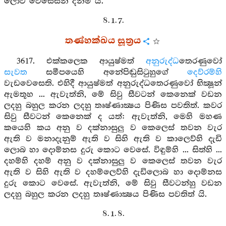
ලොව වෙසෙසින් දනිමි යි.
8. 1. 7.
තණ්හක්ඛය සූත්‍රය
3617. එක්කලෙක ආයුෂ්මත්
අනුරුද්ධ
තෙරණුවෝ
සැවත
සමීපයෙහි අනේපිඬුසිටුහුගේ
දෙව්රම්හි
වැඩවෙසෙති. එහිදී ආයුෂ්මත් අනුරුද්ධතෙරණුවෝ භික්‍ෂූන්
ඇමතූහ ... ඇවැත්නි, මේ සිවු සීවටන් කෙනෙක් වඩන
ලදහු බහුල කරන ලදහු තෘෂ්ණාක්‍ෂය පිණිස පවතිත්. කවර
සිවු සීවටන් කෙනෙක් ද යත්: ඇවැත්නි, මෙහි මහණ
කයෙහි කය අනු ව දක්නාසුලු ව කෙලෙස් තවන වැර
ඇති ව මනාදැනුම් ඇති ව සිහි ඇති ව කාලෙව්හි දැඩි
ලොබ හා දොම්නස දුරු කොට වෙසේ. විඳුම්හි ... සිත්හි ...
දහම්හි දහම් අනු ව දක්නාසුලු ව කෙලෙස් තවන වැර
ඇති ව සිහි ඇති ව දහම්ලෙව්හි දැඩිලොබ හා දොම්නස
දුරු කොට වෙසේ. ඇවැත්නි, මේ සිවු සීවටන්හු වඩන
ලදහු බහුල කරන ලදහු තෘෂ්ණාක්‍ෂය පිණිස පවතිත් යි.
8. 1. 8.