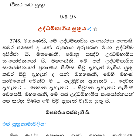
(විතර කට යුතු)
9. 5. 40.
උද්ධම්භාගිය සූත්‍රය
3748. මහණෙනි, මේ උද්ධම්භාගිය සංයෝජන පසෙකි.
කවර පසෙක් ද යත්: රූපරාග අරූපරාග මාන උද්ධච්ච
අවිජ්ජා යි. මහණෙනි, මොහු පඤ්ච උද්ධම්භාගිය
සංයෝජනයෝ යි. මහණෙනි, මේ පස් උද්ධම්භාගිය
සංයෝජනයන් ප්‍රහාණය පිණිස සිවු දැහැන් වැඩිය යුතු.
කවර සිවු දැහැන් ද යත්: මහණෙනි, මෙහි මහණ
කාමයෙන් වෙන්ව ම ... පළමුවන දැහැනට ... දෙවන
දැහැනට ... තෙවන දැහැනට ... සිවුවන දැහැනට පැමිණ
වෙසෙයි. මහණෙනි, මේ පස් උද්ධම්භාගිය සංයෝජනයන්
පහ කරනු පිණිස මේ සිවු දැහැන් වැඩිය යුතු යි.
ඕඝවර්‍ගය පස්වැනි යි.
එහි සූත්‍රනාමාවලිය:
ඕඝ, යෝග, උපාදාන, ගන්‍ථ, අනුසය, කාමගුණ,