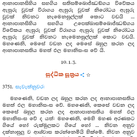
ආනාපානසිහිය සහගිය සතිසම්බොජ්ඣඞ්ගය විවේකය
ඇසුරු වූවක් විරාගය ඇසුරු වූවක් නිරෝධය ඇසුරු
වූවක් නිවනට නැමෙනසුල්ලක් කොට වඩයි ...
ආනාපානසිහිය සහගිය උපෙක්ඛාසම්බොජ්ඣඞ්ගය
විවේකය ඇසුරු වූවක් විරාගය ඇසුරු වූවක් නිරෝධය
ඇසුරු වූවක් නිවනට නැමෙනසුල්ලක් කොට වඩයි.
මහණෙනි, මෙසේ වඩන ලද මෙසේ බහුල කරන ලද
ආනාපානසතිය මහත් ඵල මහානිසංස වේ යි.
10. 1. 3.
සුද්ධික සූත්‍රය
3751.
සැවැත්නුවර:
මහණෙනි, වඩන ලද බහුල කරන ලද ආනාපානසතිය
මහත් ඵල මහානිසංස වේ. මහණෙනි, කෙසේ වඩන ලද
කෙසේ බහුල කරන ලද ආනාපානසතිය මහත් ඵල
මහානිසංස වේ ද යත්: මහණෙනි, මෙහි මහණ අරණකට
ගියේ හෝ රුක්මුලකට ගියේ හෝ ... නිවන අනුව
දක්නාසුලු ව ආශ්වාස කරන්නෙමියි හික්මේ. නිවන අනුව