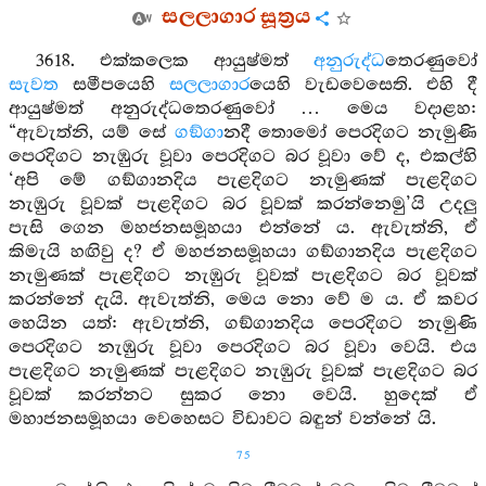
සලලාගාර සූත්‍රය
3618. එක්කලෙක ආයුෂ්මත්
අනුරුද්ධ
තෙරණුවෝ
සැවත
සමීපයෙහි
සලලාගාර
යෙහි වැඩවෙසෙති. එහි දී
ආයුෂ්මත් අනුරුද්ධතෙරණුවෝ … මෙය වදාළහ:
“ඇවැත්නි, යම් සේ
ගඞ්ගා
නදී තොමෝ පෙරදිගට නැමුණි
පෙරදිගට නැඹුරු වූවා පෙරදිගට බර වූවා වේ ද, එකල්හි
‘අපි මේ ගඞ්ගානදිය පැළදිගට නැමුණක් පැළදිගට
නැඹුරු වූවක් පැළදිගට බර වූවක් කරන්නෙමු’යි උදලු
පැසි ගෙන මහජනසමූහයා එන්නේ ය. ඇවැත්නි, ඒ
කිමැයි හඟිවු ද? ඒ මහජනසමූහයා ගඞ්ගානදිය පැළදිගට
නැමුණක් පැළදිගට නැඹුරු වූවක් පැළදිගට බර වූවක්
කරන්නේ දැයි. ඇවැත්නි, මෙය නො වේ ම ය. ඒ කවර
හෙයින යත්: ඇවැත්නි, ගඞ්ගානදිය පෙරදිගට නැමුණි
පෙරදිගට නැඹුරු වූවා පෙරදිගට බර වූවා වෙයි. එය
පැළදිගට නැමුණක් පැළදිගට නැඹුරු වූවක් පැළදිගට බර
වූවක් කරන්නට සුකර නො වෙයි. හුදෙක් ඒ
මහාජනසමූහයා වෙහෙසට විඩාවට බඳුන් වන්නේ යි.
75