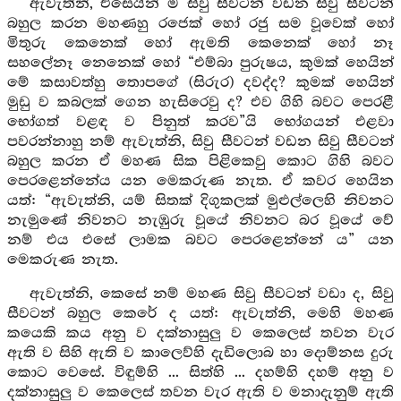
ඇවැත්නි, එසෙයින් ම සිවු සීවටන් වඩන සිවු සීවටන්
බහුල කරන මහණහු රජෙක් හෝ රජු සම වූවෙක් හෝ
මිතුරු කෙනෙක් හෝ ඇමති කෙනෙක් හෝ නෑ
සහලේනෑ නෙනෙක් හෝ “එම්බා පුරුෂය, කුමක් හෙයින්
මේ කසාවත්හු තොපගේ (සිරුර) දවද්ද? කුමක් හෙයින්
මුඩු ව කබලක් ගෙන හැසිරෙවු ද? එව ගිහි බවට පෙරළී
භෝගත් වළඳ ව පිනුත් කරව”යි භෝගයන් එළවා
පවරන්නාහු නම් ඇවැත්නි, සිවු සීවටන් වඩන සිවු සීවටන්
බහුල කරන ඒ මහණ සික පිළිකෙවු කොට ගිහි බවට
පෙරළෙන්නේය යන මෙකරුණ නැත. ඒ කවර හෙයින
යත්: “ඇවැත්නි, යම් සිතක් දිගුකලක් මුළුල්ලෙහි නිවනට
නැමුණේ නිවනට නැඹුරු වූයේ නිවනට බර වූයේ වේ
නම් එය එසේ ලාමක බවට පෙරළෙන්නේ ය” යන
මෙකරුණ නැත.
ඇවැත්නි, කෙසේ නම් මහණ සිවු සීවටන් වඩා ද, සිවු
සීවටන් බහුල කෙරේ ද යත්: ඇවැත්නි, මෙහි මහණ
කයෙකි කය අනු ව දක්නාසුලු ව කෙලෙස් තවන වැර
ඇති ව සිහි ඇති ව කාලෙව්හි දැඩිලොබ හා දොම්නස දුරු
කොට වෙසේ. විඳුම්හි ... සිත්හි ... දහම්හි දහම් අනු ව
දක්නාසුලු ව කෙලෙස් තවන වැර ඇති ව මනාදැනුම් ඇති