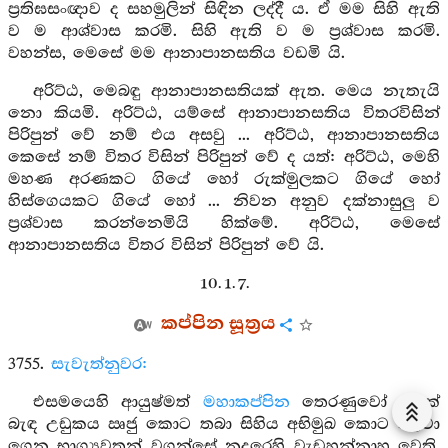
ප්‍රතිඝසංඥාව ද සහමුලින් සිඳින ලද්දී ය. ඒ මම සිහි ඇති
ව ම ආශ්වාස කරමි. සිහි ඇති ව ම ප්‍රශ්වාස කරමි.
වහන්ස, මෙසේ මම ආනාපානසතිය වඩමි යි.
අරිට්ඨ, මෙබඳු ආනාපානසතියක් ඇත. මෙය නැතැයි
නො කියමි. අරිට්ඨ, යම්සේ ආනාපානසතිය විතරවිසින්
පිරිපුන් වේ නම් එය අසවු ... අරිට්ඨ, ආනාපානසතිය
කෙසේ නම් විතර විසින් පිරිපුන් වේ ද යත්: අරිට්ඨ, මෙහි
මහණ අරණකට ගියේ හෝ රුක්මුලකට ගියේ හෝ
හිස්ගෙයකට ගියේ හෝ ... නිවන අනුව දක්නාසුලු ව
ප්‍රශ්වාස කරන්නෙමියි හික්මේ. අරිට්ඨ, මෙසේ
ආනාපානසතිය විතර විසින් පිරිපුන් වේ යි.
10. 1. 7.
කප්පින සූත්‍රය
3755.
සැවැත්නුවර:
එසමයෙහි ආයුෂ්මත්
මහාකප්පින
තෙරණුවෝ පලක්
බැඳ උඩුකය ඍජු කොට තබා සිහිය අභිමුඛ කොට එළවා
ගෙන භාග්‍යවතුන් වගන්සේ නුදුරෙහි වැඩහුන්නාහු වෙති.