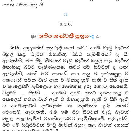
ගෙන විසිය යුතු යි.
73
8. 1. 6.
තතිය කණ්ටකී සූත්‍රය
3616. ආයුෂ්මත් අනුරුද්ධයෝ කවර දහම් වැඩූ බැවින්
බහුල කළ බැවින් මහාභිඥ බවට පැමිණියෝ දැ යි.
ඇවැත්නි, මම සිවු සීවටන් වැඩූ බැවින් බහුල කළ බැවින්
මහාභිඥ බවට පැමිණියෙමි. කවර සිවු සීවටන් ද යත්:
ඇවැත්නි, මෙහි මම කයෙහි කය අනු ව දක්නාසුලු ව
කෙලෙස් තවන වැර ඇති ව මනාදැනුම් ඇති ව සිහි ඇති
ව කාලෙව්හි දැඩිලොබ හා දොම්නස දුරු කොට වෙසෙමි.
විඳුම්හි ... සිත්හි ... දහම්හි දහම් අනුව දක්නාසුලු ව
කෙලෙස් තවන වැර ඇති ව මනාදැනුම් ඇති ව සිහි ඇති
ව දහම්ලෙව්හි දැඩිලොබ හා දොම්නස දුරු කොට
වෙසෙමි. ඇවැත්නි, මම මේ සිවු සීවටන් වැඩූ බැවින්
බහුල කළ බැවින් මහාභිඥ බවට පැමිණියෙමි. ඇවැත්නි,
මම මේ සිවුසීවටන් වැඩූ බැවින් බහුල කළ බැවින් දහසක්