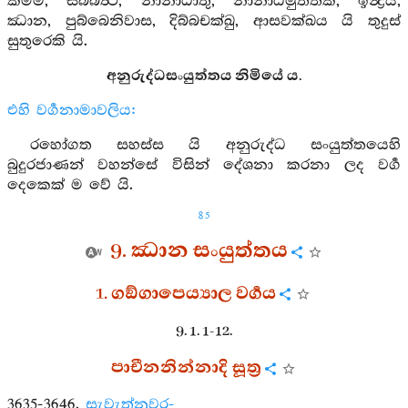
කම්ම, සබ්බත්‍ථ, නානාධාතු, නානාධිමුත්තික, ඉන්‍ද්‍රිය,
ඣාන, පුබ්බෙනිවාස, දිබ්බචක්ඛු, ආසවක්ඛය යි තුදුස්
සුතුරෙකි යි.
අනුරුද්ධසංයුත්තය නිමියේ ය.
එහි වර්‍ගනාමාවලිය:
රහෝගත සහස්ස යි අනුරුද්ධ සංයුත්තයෙහි
බුදුරජාණන් වහන්සේ විසින් දේශනා කරනා ලද වර්‍ග
දෙකෙක් ම වේ යි.
85
9. ඣාන සංයුත්තය
1. ගඞ්ගාපෙය්‍යාල වර්‍ගය
9. 1. 1-12.
පාචීනනින්නාදි සූත්‍ර
3635-3646.
සැවැත්නුවර-