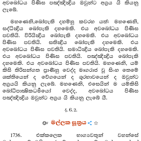
අවබෝධය පිණිස පඤ්ඤින්‍ද්‍රිය ඔවුන්ට අග්‍රය යි කියනු
ලැබේ.
මහණෙනි,බෝපැකි දහම්හු කවරහ යත්: මහණෙනි,
සද්ධින්‍ද්‍රිය බෝපැකි දහමෙකි. එය අවබෝධය පිණිස
පවතියි. විරියින්‍ද්‍රිය බෝපැකි දහමෙකි. එය අවබෝධය
පිණිස පවතියි. සතින්‍ද්‍රිය බෝපැකි දහමෙකි. එය
අවබෝධය පිණිස පවතියි. සමාධින්‍ද්‍රිය බෝපැකි දහමෙකි.
එය අවබෝධය පිණිස පවතියි. පඤ්ඤින්‍ද්‍රිය බෝපැකි
දහමෙකි. එය අවබෝධය පිණිස පවතියි. මහණෙනි, යම්
කිසි තිරිසන්ගත ප්‍රාණීහු වෙද්ද මෘගරාජ වූ සිංහ තෙමේ
ශක්තියෙන් ද වේගයෙන් ද ශූරභාවයෙන් ද ඔවුන්ට
අග්‍රයයි කියනු ලැබේ. මහණෙනි, එසෙයින් ම යම්කිසි
බෝධිපාක්‍ෂිකධර්‍මයෝ වෙද්ද, අවබෝධය පිණිස
පඤ්ඤින්‍ද්‍රිය ඔවුන්ට අග්‍රය යි කියනු ලැබේ යී.
4. 6. 2.
මල්ලක සූත්‍රය
1736. එක්කලෙක භාග්‍යවතුන් වහන්සේ