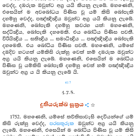
වෙද්ද, දඹරුක ඔවුන්ට අග්‍ර යයි කියනු ලැබේ. මහණෙනි,
එසෙයින් ම අවබෝධය පිණිස වූ යම් කිසි බෝපැකි
දහම්හු වෙද්ද, පඤ්ඤින්‍ද්‍රිය ඔවුන්ට අග්‍ර යයි කියනු ලැබේ.
මහණෙනි, බෝපැකි දහම්හු කවරහ යත්: මහණෙනි,
සද්ධින්‍ද්‍රිය, බෝපැකි දහමෙකි. එය බෝධිය පිණිස පවතී.
විරියින්‍ද්‍රිය ... සතින්‍ද්‍රිය ... සමාධින්‍ද්‍රිය ... පඤ්ඤින්‍ද්‍රිය බෝපැකි
දහමෙකි. එය බෝධිය පිණිස පවතී. මහණෙනි, යම්සේ
දඹදිව හටගත් යම්කිසි රුක්හු වෙත් නම් දඹරුක ඔවුන්ට
අග්‍ර යයි කියනු ලැබේ. මහණෙනි, එසෙයින් ම බෝධිය
පිණිස වූ යම්කිසි බෝපැකි දහම්හු වෙත් නම් පඤ්ඤින්‍ද්‍රිය
ඔවුන්ට අග්‍ර ය යි කියනු ලැබේ යි.
417
4. 7. 8.
දුතියරුක්ඛ සූත්‍රය
1752. මහණෙනි, යම්සේ තව්තිසාවැසි දෙවියන්ගේ යම්
කිසි රුක්හු වෙද්ද,
පරසතුරුක
ඔවුන්ට අග්‍ර යයි කියනු
ලැබේ. මහණෙනි, එසෙයින් ම බෝධිය පිණිස වූ යම් කිසි