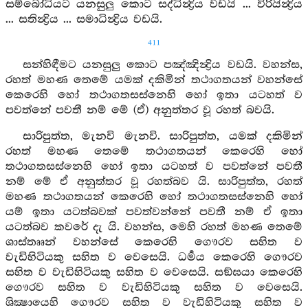
සම්බෝධියට යනසුලු කොට සද්ධින්‍ද්‍රිය වඩයි ... විරියින්‍ද්‍රිය
... සතින්‍ද්‍රිය ... සමාධින්‍ද්‍රිය වඩයි.
411
සන්හිඳීමට යනසුලු කොට පඤ්ඤින්‍ද්‍රිය වඩයි. වහන්ස,
රහත් මහණ තෙමේ යමක් දකිමින් තථාගතයන් වහන්සේ
කෙරෙහි හෝ තථාගතසස්නෙහි හෝ ඉතා යටහත් ව
පවත්නේ පවතී නම් මේ (ඒ) අනුත්තර වූ රහත් බවයි.
සාරිපුත්ත, මැනවි මැනවි. සාරිපුත්ත, යමක් දකිමින්
රහත් මහණ තෙමේ තථාගතයන් කෙරෙහි හෝ
තථාගතසස්නෙහි හෝ ඉතා යටහත් ව පවත්නේ පවතී
නම් මේ ඒ අනුත්තර වූ රහත්බව යි. සාරිපුත්ත, රහත්
මහණ තථාගතයන් කෙරෙහි හෝ තථාගතසස්නෙහි හෝ
යම් ඉතා යටත්බවක් පවත්වන්නේ පවතී නම් ඒ ඉතා
යටත්බව කවරේ දැ යි. වහන්ස, මෙහි රහත් මහණ තෙමේ
ශාස්තෲන් වහන්සේ කෙරෙහි ගෞරව සහිත ව
වැඩිහිටියකු සහිත ව වෙසෙයි. ධර්‍මය කෙරෙහි ගෞරව
සහිත ව වැඩිහිටියකු සහිත ව වෙසෙයි. සඞ්ඝයා කෙරෙහි
ගෞරව සහිත ව වැඩිහිටියකු සහිත ව වෙසෙයි.
ශික්‍ෂායෙහි ගෞරව සහිත ව වැඩිහිටියකු සහිත ව