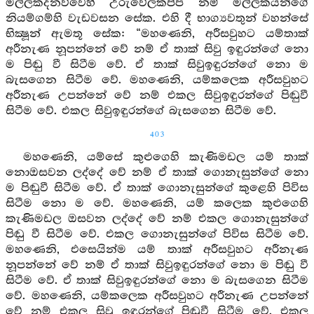
මල්ලකදනව්වෙහි උරුවේලකප්ප නම් මල්ලකයන්ගේ
නියම්ගම්හි වැඩවසන සේක. එහි දී භාග්‍යවතුන් වහන්සේ
භික්‍ෂූන් ඇමතූ සේක: “මහණෙනි, අරීසවුහට යම්තාක්
අරීනැණ නූපන්නේ වේ නම් ඒ තාක් සිවු ඉඳුරන්ගේ නො
ම පිඬු වී සිටීම වේ. ඒ තාක් සිවුඉඳුරන්ගේ නො ම
බැසගෙන සිටීම වේ. මහණෙනි, යම්කලෙක අරීසවුහට
අරීනැණ උපන්නේ වේ නම් එකල සිවුඉඳුරන්ගේ පිඬුවී
සිටීම වේ. එකල සිවුඉඳුරන්ගේ බැසගෙන සිටීම වේ.
403
මහණෙනි, යම්සේ කුළුගෙහි කැණිමඩල යම් තාක්
නොඔසවන ලද්දේ වේ නම් ඒ තාක් ගොනැසුන්ගේ නො
ම පිඬුවී සිටීම වේ. ඒ තාක් ගොනැසුන්ගේ කුළෙහි පිවිස
සිටීම නො ම වේ. මහණෙනි, යම් කලෙක කුළුගෙහි
කැණිමඩල ඔසවන ලද්දේ වේ නම් එකල ගොනැසුන්ගේ
පිඬු වී සිටීම වේ. එකල ගොනැසුන්ගේ පිවිස සිටීම වේ.
මහණෙනි, එසෙයින්ම යම් තාක් අරීසවුහට අරීනැණ
නූපන්නේ වේ නම් ඒ තාක් සිවුඉඳුරන්ගේ නො ම පිඬු වී
සිටීම වේ. ඒ තාක් සිවුඉඳුරන්ගේ නො ම බැසගෙන සිටීම
වේ. මහණෙනි, යම්කලෙක අරීසවුහට අරීනැණ උපන්නේ
වේ නම් එකල සිවු ඉඳුරන්ගේ පිඬුවී සිටීම වේ. එකල