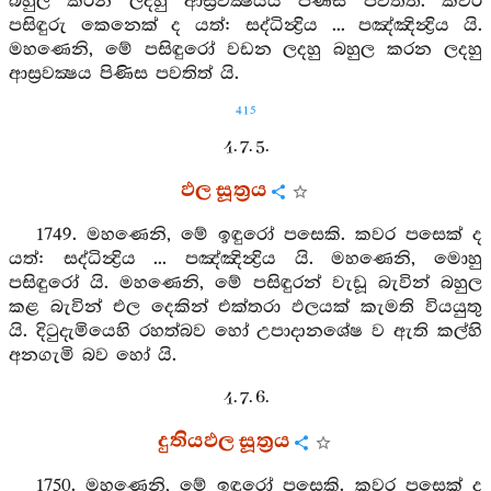
බහුල කරන ලදහු ආස්‍රවක්‍ෂයය පිණිස පවතිත්. කවර
පසිඳුරු කෙනෙක් ද යත්: සද්ධින්‍ද්‍රිය ... පඤ්ඤින්‍ද්‍රිය යි.
මහණෙනි, මේ පසිඳුරෝ වඩන ලදහු බහුල කරන ලදහු
ආස්‍රවක්‍ෂය පිණිස පවතිත් යි.
415
4. 7. 5.
ඵල සූත්‍රය
1749. මහණෙනි, මේ ඉඳුරෝ පසෙකි. කවර පසෙක් ද
යත්: සද්ධින්‍ද්‍රිය ... පඤ්ඤින්‍ද්‍රිය යි. මහණෙනි, මොහු
පසිඳුරෝ යි. මහණෙනි, මේ පසිඳුරන් වැඩූ බැවින් බහුල
කළ බැවින් එල දෙකින් එක්තරා ඵලයක් කැමති වියයුතු
යි. දිටුදැමියෙහි රහත්බව හෝ උපාදානශේෂ ව ඇති කල්හි
අනගැමි බව හෝ යි.
4. 7. 6.
දුතියඵල සූත්‍රය
1750. මහණෙනි, මේ ඉඳුරෝ පසෙකි. කවර පසෙක් ද