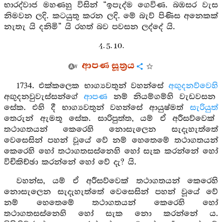
භාරද්වාජ මහණහු විසින් “ඉපැද්ම ගෙවිණ. බඹසර වැස
නිමවන ලදි. කටයුතු කරන ලදි. මේ බැව් පිණිස අනෙකක්
නැතැ යි දනිමි” යි රහත් බව පවසන ලද්දේ යි.
4. 5. 10.
ආපණ සූත්‍රය
1734. එක්කලෙක භාග්‍යවතුන් වහන්සේ
අඟුදනව්වෙහි
අඟුදනවුවැස්සන්ගේ
ආපණ
නම් නියම්ගම්හි වැඩවසන
සේක. එහි දී භාග්‍යවතුන් වහන්සේ ආයුෂ්මත්
සැරියුත්
තෙරුන් ඇමතූ සේක. සාරිපුත්ත, යම් ඒ අරීසව්වෙක්
තථාගතයන් කෙරෙහි නොසැලෙන සැදැහැත්තේ
වෙසෙසින් පහන් වූයේ වේ නම් හෙතෙමේ තථාගතයන්
කෙරෙහි හෝ තථාගතසස්නෙහි හෝ සැක කරන්නේ හෝ
විචිකිච්ඡා කරන්නේ හෝ වේ දැ? යි.
වහන්ස, යම් ඒ අරීසව්වෙක් තථාගතයන් කෙරෙහි
නොසැලෙන සැදැහැත්තේ වෙසෙසින් පහන් වූයේ වේ
නම් හෙතෙමේ තථාගතයන් කෙරෙහි හෝ
තථාගතසස්නෙහි හෝ සැක නො කරන්නේ ය.