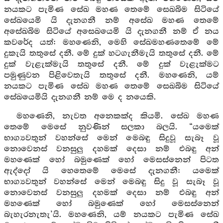
නයකට පැමිණ සේඛ මහණ තෙමේ සෙඛබිම සිටියේ
සේඛයෙමි යි දැනගනී නම් අසේඛ මහණ තෙමේ
අසේඛබිම සිටියේ අසෙඛයෙමි යි දැනගනී නම් ඒ නය
කවරේද යත්: මහණෙනි, මෙහි සේඛමහණතෙමේ මේ
දුකැයි තතුසේ දනී. මේ දුක් හටගැනීමැයි තතුසේ දනී. මේ
දුක් වැළැක්මැයි තතුසේ දනී. මේ දුක් වැළැක්මට
පමුණුවන පිළිවෙතැයි තතුසේ දනී. මහණෙනි, යම්
නයකට පැමිණ සේඛ මහණ තෙමේ සෙඛබිම සිටියේ
සේඛයෙමියි දැනගනී නම් මෙ ද නයෙකි.
මහණෙනි, නැවත අනෙකක්ද කියමි. සේඛ මහණ
තෙමේ මෙසේ නුවණින් සලකා බලයි. “යමෙක්
භාග්‍යවතුන් වහන්සේ මෙන් මෙබඳු සිදුවූ සැබෑ වූ
නොවෙනස් වනසුලු දහමක් දෙසා නම් එබඳු අන්
මහණෙක් හෝ බමුණෙක් හෝ මෙසස්නෙන් පිටත
ඇද්දෝ යි හෙතෙමේ මෙසේ දැනගනී: යමෙක්
භාග්‍යවතුන් වහන්සේ මෙන් මෙබඳු සිදු වූ සැබෑ වූ
නොවෙනස් වනසුලු දහමක් දෙසා නම් එබඳු අන්
මහණෙක් හෝ බමුණෙක් හෝ මෙසස්නෙන්
බැහැරනැතැ’යි. මහණෙනි, යම් නයකට පැමිණ සේඛ