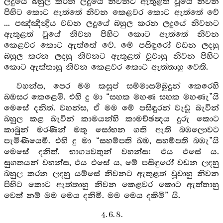
ලදුයේ බහුල කරන ලදුයේ නිවනට ඇතුළත් වූයේ නිවන
පිහිට කොට ඇත්තේ නිවන කෙළවර කොට ඇත්තේ වේ
... පඤ්ඤින්‍ද්‍රිය වඩන ලදුයේ බහුල කරන ලදුයේ නිවනට
ඇතුළත් වූයේ නිවන පිහිට කොට ඇත්තේ නිවන
කෙළවර කොට ඇත්තේ වේ. මේ පසිඳුරෝ වඩන ලදහු
බහුල කරන ලදහු නිවනට ඇතුළත් වූවාහු නිවන පිහිට
කොට ඇත්තාහු නිවන කෙළවර කොට ඇත්තාහු වෙති.
වහන්ස, පෙර මම කසුප් සම්මාසම්බුදුන් කෙරෙහි
බඹසර කෙළෙමි. එහි දු මා “සහක මහණ සහක මහණැ”යි
මෙසේ දනිත්. වහන්ස, ඒ මම මේ පසිඳුරන් වැඩූ බැවින්
බහුල කළ බැවින් කාමයන්හි කාමච්ඡන්‍දය දුරු කොට
කාබුන් මරණින් මතු සෝභන ගති ඇති බඹලොවට
පැමිණියෙමි. එහි දු මා “සහම්පති බඹ, සහම්පති බඹැ”යි
මෙසේ දනිත්. භාග්‍යවතුන් වහන්ස: එය එසේ ය.
සුගතයන් වහන්ස, එය එසේ ය, මේ පසිඳුරෝ වඩන ලදහු
බහුල කරන ලදහු යම්සේ නිවනට ඇතුළත් වූවාහු නිවන
පිහිට කොට ඇත්තාහු නිවන කෙළවර කොට ඇත්තාහු
වෙත් නම් මම මෙය දනිමි. මම මෙය දකිමි” යි.
4. 6. 8.