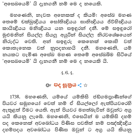
‘අසෙඛයෙමි’ යි දැනගනී නම් මෙ ද නයෙකි.
මහණෙනි, නැවත අනෙකක් ද කියමි: අසේඛ මහණ
තෙමේ චක්ඛුන්‍ද්‍රියය සෝතින්‍ද්‍රියය ඝානින්‍ද්‍රියය ජිව්හින්‍ද්‍රියය
කායින්‍ද්‍රියය මනින්‍ද්‍රියය යන සඉඳුරන් දනී. මේ සඉඳුරෝ
මුළුමනින් සියල්ල සියලු අයුරින් සියල්ල නිරවශේෂයෙන්
නිරුද්ධ වෙති. අන් සඉඳුරු කෙනෙක් කොහි වත්
කොතැනෙක වත් නූපදනාහයි දනී. මහණෙනි, යම්
නයකට පැමිණ අසේඛ මහණ තෙමේ අසේඛබිම සිටියේ
‘අසෙඛයෙමි’ යි දැනගනී නම් මෙ ද නයෙකි යි.
4. 6. 4.
පද සූත්‍රය
1738. මහණෙනි, යම්යේ යම්කිසි ජඞ්ගමප්‍රාණීන්ගේ
පියවර සමූහයෝ වෙත් නම් ඒ සියල්ලෝ ඇත්පියවරෙහි
ඇතුළත් වීමට යෙති. ඇත් පියවර මහත්බැවින් ඔවුන්ට අග්‍ර
යයි කියනු ලැබේ. මහණෙනි, එසෙයින් ම යම්කිසි දහම්
පද කෙනෙක් අවබෝධය පිණිස පවතිත් නම් පඤ්ඤින්‍ද්‍රිය
දහම්පදය අවබෝධය පිණිස ඔවුන් ට අග්‍ර යයි කියනු