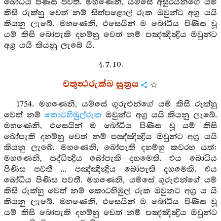
බෝධිය පිණිස පවතී. මහණෙනි, යම්සේ අසුරයන්ගේ යම්
කිසි රුක්හු වෙත් නම් සිත්පළොල් රුක ඔවුන්ට අග්‍ර යයි
කියනු ලැබේ. මහණෙනි, එසෙයින් ම බෝධිය පිණිස වූ
යම් කිසි බෝපැකි දහම්හු වෙත් නම් පඤ්ඤින්‍ද්‍රිය ඔවුන්ට
අග්‍ර යයි කියනු ලැබේ යි.
4. 7. 10.
චතුත්‍ථරුක්ඛ සූත්‍රය
1754. මහණෙනි, යම්සේ ගුරුළුන්ගේ යම් කිසි රුක්හු
වෙත් නම්
කොටහිඹුල්රුක
ඔවුන්ට අග්‍ර යයි කියනු ලැබේ.
මහණෙනි, එසෙයින් ම බෝධිය පිණිස වූ යම් කිසි
බෝපැකි දහම්හු වෙත් නම් පඤ්ඤින්‍ද්‍රිය ඔවුන්ට අග්‍ර යයි
කියනු ලැබේ. මහණෙනි, බෝපැකි දහම්හු කවරහ යත්:
මහණෙනි, සද්ධින්‍ද්‍රිය බෝපැකි දහමෙකි. එය බෝධිය
පිණිස පවතී ... පඤ්ඤින්‍ද්‍රිය බෝපැකි දහමෙකි. එය
බෝධිය පිණිස පවතී. මහණෙනි, යම්සේ ගුරුළුන්ගේ යම්
කිසි රුක්හු වෙත් නම් කොටහිඹුල් රුක ඔවුනට අග්‍ර ය යි
කියනු ලැබේ. මහණෙනි, එසෙයින් ම බෝධිය පිණිස වූ
යම් කිසි බෝපැකි දහම්හු වෙත් නම් පඤ්ඤින්‍ද්‍රිය ඔවුන්ට