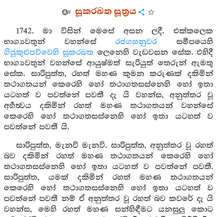
සූකරඛත සූත්‍රය
1742. මා විසින් මෙසේ අසන ලදී. එක්කලෙක
භාග්‍යවතුන් වහන්සේ
රජගහනුවර
සමීපයෙහි
ගිජුකුළුපව්වෙහි
සූකරඛත
ලෙනෙහි වැඩවසන සේක. එහිදී
භාග්‍යවතුන් වහන්සේ ආයුෂ්මත් සැරියුත් තෙරුන් ඇමතූ
සේක. සාරිපුත්ත, රහත් මහණ කුමන කරුණක් දකිමින්
තථාගතයන් කෙරෙහි හෝ තථාගතසස්නෙහි හෝ ඉතා
යටහත් ව පවත්නේ පවතී දැ යි වහන්ස, අනුත්තර වූ
අර්‍හත්‍වය දකිමින් රහත් මහණ තථාගතයන් වහන්සේ
කෙරෙහි හෝ තථාගතසස්නෙහි හෝ ඉතා යටහත් ව
පවත්නේ පවතී යි.
සාරිපුත්ත, මැනවි මැනවි. සාරිපුත්ත, අනුත්තර වූ රහත්
බව දකිමින් රහත් මහණ තථාගතයන් කෙරෙහි හෝ
තථාගතසස්නෙහි හෝ ඉතා යටහත් ව පවත්නේ පවතී.
සාරිපුත්ත, යමක් දකිමින් රහත් මහණ තථාගතයන්
කෙරෙහි හෝ තථාගතසස්නෙහි හෝ ඉතා යටහත් ව
පවත්නේ පවතී නම් ඒ අනුත්තර වූ රහත් බව කවරේ දැ යි
වහන්ස, මෙහි රහත් මහණ සන්හිඳීමට යනසුලු කොට