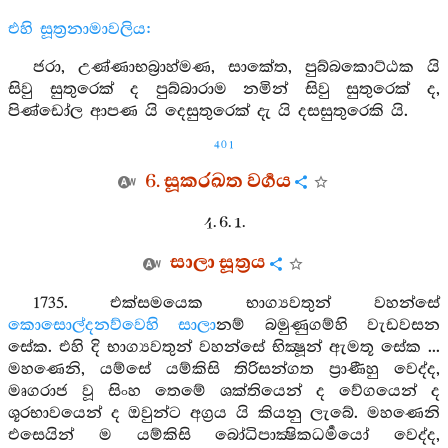
එහි සූත්‍රනාමාවලිය:
ජරා, උණ්ණාභබ්‍රාහ්මණ, සාකේත, පුබ්බකොට්ඨක යි
සිවු සුතුරෙක් ද පුබ්බාරාම නමින් සිවු සුතුරෙක් ද,
පිණ්ඩෝල ආපණ යි දෙසුතුරෙක් දැ යි දසසුතුරෙකි යි.
401
6. සූකරඛත වර්‍ගය
4. 6. 1.
සාලා සූත්‍රය
1735. එක්සමයෙක භාග්‍යවතුන් වහන්සේ
කොසොල්දනව්වෙහි
සාලා
නම් බමුණුගම්හි වැඩවසන
සේක. එහි දි භාග්‍යවතුන් වහන්සේ භික්‍ෂූන් ඇමතූ සේක ...
මහණෙනි, යම්සේ යම්කිසි තිරිසන්ගත ප්‍රාණීහු වෙද්ද,
මෘගරාජ වූ සිංහ තෙමේ ශක්තියෙන් ද වේගයෙන් ද
ශූරභාවයෙන් ද ඔවුන්ට අග්‍රය යි කියනු ලැබේ. මහණෙනි
එසෙයින් ම යම්කිසි බෝධිපාක්‍ෂිකධර්‍මයෝ වෙද්ද,