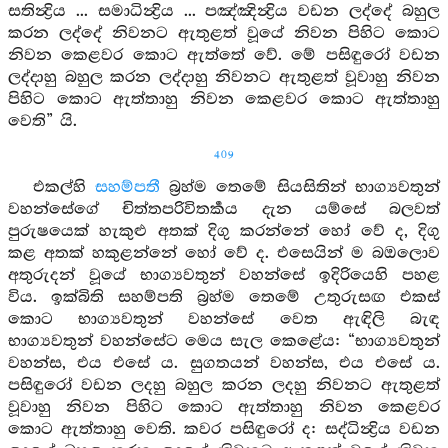
සතින්‍ද්‍රිය ... සමාධින්‍ද්‍රිය ... පඤ්ඤින්‍ද්‍රිය වඩන ලද්දේ බහුල
කරන ලද්දේ නිවනට ඇතුළත් වූයේ නිවන පිහිට කොට
නිවන කෙළවර කොට ඇත්තේ වේ. මේ පසිඳුරෝ වඩන
ලද්දාහු බහුල කරන ලද්දාහු නිවනට ඇතුළත් වූවාහු නිවන
පිහිට කොට ඇත්තාහු නිවන කෙළවර කොට ඇත්තාහු
වෙති” යි.
409
එකල්හි
සහම්පතී
බ්‍රහ්ම තෙමේ සියසිතින් භාග්‍යවතුන්
වහන්සේගේ චිත්තපරිවිතර්‍කය දැන යම්සේ බලවත්
පුරුෂයෙක් හැකුළු අතක් දිගු කරන්නේ හෝ වේ ද, දිගු
කළ අතක් හකුළන්නේ හෝ වේ ද. එසෙයින් ම බඔලොව
අතුරුදන් වූයේ භාග්‍යවතුන් වහන්සේ ඉදිරියෙහි පහළ
විය. ඉක්බිති සහම්පති බ්‍රහ්ම තෙමේ උතුරුසඟ එකස්
කොට භාග්‍යවතුන් වහන්සේ වෙත ඇඳිලි බැඳ
භාග්‍යවතුන් වහන්සේට මෙය සැල කෙළේය: “භාග්‍යවතුන්
වහන්ස, එය එසේ ය. සුගතයන් වහන්ස, එය එසේ ය.
පසිඳුරෝ වඩන ලදහු බහුල කරන ලදහු නිවනට ඇතුළත්
වූවාහු නිවන පිහිට කොට ඇත්තාහු නිවන කෙළවර
කොට ඇත්තාහු වෙති. කවර පසිඳුරෝ ද: සද්ධින්‍ද්‍රිය වඩන