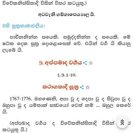
විවේකනිස්සිතාදි විසින් විතර කටයුතු.)
අටවැනි ගඞ්ගාපෙය්‍යාල යි.
එහි සූත්‍රනාමාවලිය:
පාචීනනින්න සයෙකි. සමුද්දනින්න ද සයෙකි. මේ
ෂට්ක දෙක සූත්‍ර දොළොසෙක් වේ. එයින් වර්‍ග යි කියනු
ලැබේ යි.
9. අප්පමාද වර්‍ගය
4. 9. 1-10.
තථාගතාදි සූත්‍ර
1767-1776. මහණෙනි, අපා වූ ද දෙපා වූ ද සිවුපා වූ ද
බහුපා වූ ද යම්තාක් සත්‍වයෝ වෙත් නම් ... බහුල කෙරේ
යි.
(අප්පමාද වර්‍ගය ද විවේකනිස්සිතාදි විසින් විතර
කටයුතු යි.)