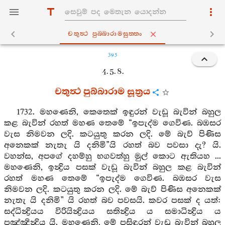
චතුත්‍ථ පුබ‍්බාරාමසුත‍්තං
395
4. 5. 8.
චතුත්‍ථ පුබ්බාරාම සූත්‍රය
1732. මහණෙනි, කෙතෙක් ඉඳුරන් වැඩූ බැවින් බහුල
කළ බැවින් රහත් මහණ තෙමේ “ඉපැද්ම ගෙවිණ. බඹසර
වැස නිමවන ලදි. කටයුතු කරන ලදි. මේ බැව් පිණිස
අනෙකක් නැතැ යි දනිමි”යි රහත් බව පවසා දැ? යි.
වහන්ස, අපගේ දහම්හු භගවත්හු මුල් කොට ඇතියහ ...
මහණෙනි, ඉන්‍ද්‍රිය පසක් වැඩූ බැවින් බහුල කළ බැවින්
රහත් මහණ තෙමේ “ඉපැද්ම ගෙවිණ. බඹසර වැස
නිමවන ලදි. කටයුතු කරන ලදි. මේ බැව් පිණිස අනෙකක්
නැතැ යි දනිමි” යි රහත් බව පවසයි. කවර පසක් ද යත්:
සද්ධින්‍ද්‍රියය විරියින්‍ද්‍රියය සතින්‍ද්‍රිය ය සමාධින්‍ද්‍රිය ය
පඤ්ඤින්‍ද්‍රිය යි. මහණෙනි, මේ පසිඳුරන් වැඩූ බැවින් බහුල