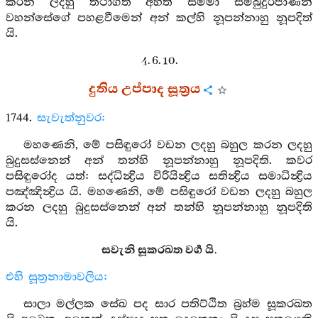
කරන ලදහු තථාගත අර්‍හත් සම්මා සම්බුදුරජාණන්
වහන්සේගේ පහළවීමෙන් අන් කල්හි නූපන්නාහු නූපදිත්
යි.
4. 6. 10.
දුතිය උප්පාද සූත්‍රය
1744.
සැවැත්නුවර:
මහණෙනි, මේ පසිඳුරෝ වඩන ලදහු බහුල කරන ලදහු
බුදුසස්නෙන් අන් තන්හි නූපන්නාහු නූපදිති. කවර
පසිඳුරෝද යත්: සද්ධින්‍ද්‍රිය විරියින්‍ද්‍රිය සතින්‍ද්‍රිය සමාධින්‍ද්‍රිය
පඤ්ඤින්‍ද්‍රිය යි. මහණෙනි, මේ පසිඳුරෝ වඩන ලදහු බහුල
කරන ලදහු බුදුසස්නෙන් අන් තන්හි නූපන්නාහු නූපදිති
යි.
සවැනි සූකරඛත වර්‍ග යි.
එහි සූත්‍රනාමාවලිය:
සාලා මල්ලක සේඛ පද සාර පතිට්ඨිත බ්‍රහ්ම සූකරඛත