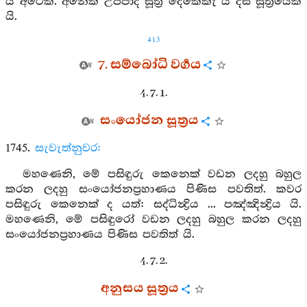
යි අටෙක. අනෙක් උප්පාද සූත්‍ර දෙකෙකැ යි දස සූත්‍රයෙකි
යි.
413
7. සම්බෝධි වර්‍ගය
4. 7. 1.
සංයෝජන සූත්‍රය
1745.
සැවැත්නුවර:
මහණෙනි, මේ පසිඳුරු කෙනෙක් වඩන ලදහු බහුල
කරන ලදහු සංයෝජනප්‍රහාණය පිණිස පවතිත්. කවර
පසිඳුරු කෙනෙක් ද යත්: සද්ධින්‍ද්‍රිය ... පඤ්ඤින්‍ද්‍රිය යි.
මහණෙනි, මේ පසිඳුරෝ වඩන ලදහු බහුල කරන ලදහු
සංයෝජනප්‍රහාණය පිණිස පවතිත් යි.
4. 7. 2.
අනුසය සූත්‍රය