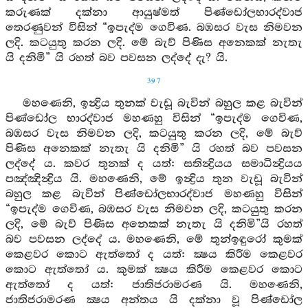
කරුණක් දක්නා ආයුෂ්මත් පිණ්ඩෝලභාරද්වාජ
තෙරණුවන් විසින් “ඉපැද්ම ගෙවිණ. බඹසර වැස නිමවන
ලදි. කටයුතු කරන ලදි. මේ බැව් පිණිස අනෙකක් නැතැ
යි දනිමි” යි රහත් බව පවසන ලද්දේ දැ? යි.
397
මහණෙනි, ඉන්‍ද්‍රිය තුනක් වැඩූ බැවින් බහුල කළ බැවින්
පිණ්ඩෝල භාරද්වාජ මහණහු විසින් “ඉපැද්ම ගෙවිණ,
බඹසර වැස නිමවන ලදි, කටයුතු කරන ලදි, මේ බැව්
පිණිස අනෙකක් නැතැ යි දනිමි” යි රහත් බව පවසන
ලද්දේ ය. කවර තුනක් ද යත්: සතින්‍ද්‍රියය සමාධින්‍ද්‍රියය
පඤ්ඤින්‍ද්‍රිය යි. මහණෙනි, මේ ඉන්‍ද්‍රිය තුන වැඩූ බැවින්
බහුල කළ බැවින් පිණ්ඩෝලභාරද්වාජ මහණහු විසින්
“ඉපැද්ම ගෙවිණ, බඹසර වැස නිමවන ලදි, කටයුතු කරන
ලදි, මේ බැව් පිණිස අනෙකක් නැතැ යි දනිමි”යි රහත්
බව පවසන ලද්දේ ය. මහණෙනි, මේ තුන්ඉඳුරෝ කුමක්
කෙළවර කොට ඇත්තෝ ද යත්: ක්‍ෂය කිරීම කෙළවර
කොට ඇත්තෝ ය. කුමක් ක්‍ෂය කිරීම කෙළවර කොට
ඇත්තෝ ද යත්: ජාතිජරාමරණ යි. මහණෙනි,
ජාතිජරාමරණ ක්‍ෂය අන්තය යි දක්නා වූ පිණ්ඩෝල