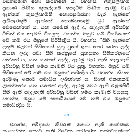
විචිකිච්ඡාත් නො කරන්නේ ය. වහන්ස, “අකුසල්දහම්
ප්‍රහාණ පිණිස කුසල්දහම් ඉපදවීම පිණිස ඇරඹූ වැර
ඇත්තේ කුසල්දහම්හි නොපසුබස්නා වැර ඇත්තේ
දැඩිපැරකුම් ඇත්තේ නොබහාතැබූ ධුර ඇත්තේ
වෙසෙන්නේ ය. යන යමෙක් ඇද් ද, සැදැහැති අරීසව්හු
විසින් එය කැමති වියයුතු. වහන්ස, ඔහුට යම් වීර්‍ය්‍යයෙක්
වේ නම් එය ඔහුගේ විරියින්‍ද්‍රිය යි. වහන්ස, “සිහි ඇත්තේ
උතුම් බලවත් සිහියෙන් යුතු වූයේ ඉතා පෙර කරන ලද්ද
කියන ලද්ද පවා සිහි කරනුයේ පුනපුනා සිහිකරනුයේ
වන්නේ ය, යන යමෙක් ඇද්ද, ඇරඹු වැර ඇති සැදැහැති
අරීසව්හු විසින් මෙය කැමති විය යුතු. වහන්ස, ඔහුට යම්
සිහියෙක් වේ නම් එය ඔහුගේ සතින්‍ද්‍රිය යි. වහන්ස, නිවන
අරමුණු කොට සමාධිය ලබන්නේ ය, සිතේ එකඟකම
ලබන්නේය යන යමෙක් ඇද්ද, ඇරඹු වෙර ඇති එළඹසිටි
සිහි ඇති සැදැහැති අරීසව්හු විසින් මෙය කැමැති වියයුතු.
වහන්ස, ඔහුට යම් සමාධියෙක් වේ නම් ඵය ඔහුගේ
සමාධින්‍ද්‍රිය යි.
399
වහන්ස, අවිද්‍යාව නීවරණ කොට ඇති තෘෂ්ණාව
සංයෝජන කොට ඇති දිවෙන සැරිසරන සත්ත්‍වයන්ගේ