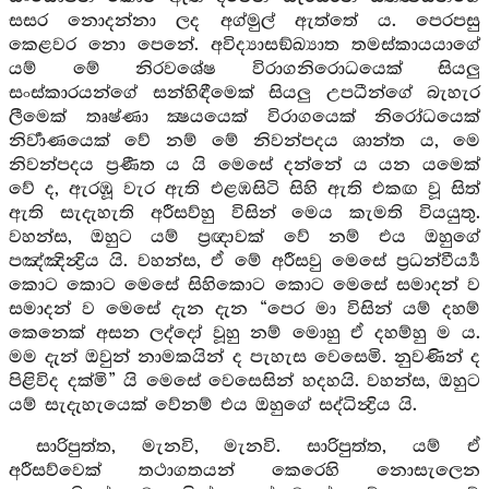
සසර නොදන්නා ලද අග්මුල් ඇත්තේ ය. පෙරපසු
කෙළවර නො පෙනේ. අවිද්‍යාසඞ්ඛ්‍යාත තමස්කායයාගේ
යම් මේ නිරවශේෂ විරාගනිරොධයෙක් සියලු
සංස්කාරයන්ගේ සන්හිඳීමෙක් සියලු උපධීන්ගේ බැහැර
ලීමෙක් තෘෂ්ණා ක්‍ෂයයෙක් විරාගයෙක් නිරෝධයෙක්
නිර්‍වාණයෙක් වේ නම් මේ නිවන්පදය ශාන්ත ය, මෙ
නිවන්පදය ප්‍රණීත ය යි මෙසේ දන්නේ ය යන යමෙක්
වේ ද, ඇරඹූ වැර ඇති එළඹසිටි සිහි ඇති එකඟ වූ සිත්
ඇති සැදැහැති අරීසව්හු විසින් මෙය කැමති වියයුතු.
වහන්ස, ඔහුට යම් ප්‍රඥාවක් වේ නම් එය ඔහුගේ
පඤ්ඤින්‍ද්‍රිය යි. වහන්ස, ඒ මේ අරීසවු මෙසේ ප්‍රධන්වීර්‍ය්‍ය
කොට කොට මෙසේ සිහිකොට කොට මෙසේ සමාදන් ව
සමාදන් ව මෙසේ දැන දැන “පෙර මා විසින් යම් දහම්
කෙනෙක් අසන ලද්දෝ වූහු නම් මොහු ඒ දහම්හු ම ය.
මම දැන් ඔවුන් නාමකයින් ද පැහැස වෙසෙමි. නුවණින් ද
පිළිවිද දක්මි” යි මෙසේ වෙසෙසින් හදහයි. වහන්ස, ඔහුට
යම් සැදැහැයෙක් වේනම් එය ඔහුගේ සද්ධින්‍ද්‍රිය යි.
සාරිපුත්ත, මැනවි, මැනවි. සාරිපුත්ත, යම් ඒ
අරීසව්වෙක් තථාගතයන් කෙරෙහි නොසැලෙන