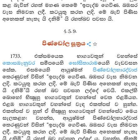
කළ බැවින් රහත් මහණ තෙමේ “ඉපැද්ම ගෙවිණ. බඹසර
වැස නිමවන ලදී. කටයුතු කරන ලදි. මේ බැව් පිණිස
අනෙකක් නැතැ යි දනිමි” යි රහත්බව පවසා යි.
4. 5. 9.
පිණ්ඩෝල සූත්‍රය
1733. එක්සමයෙක භාග්‍යවතුන් වහන්සේ
කොසඹෑනුවර
සමීපයෙහි
ඝෝසිතාරාම
යෙහි වැඩවසන
සේක. එසමයෙහි ආයුෂ්මත්
පිණ්ඩෝලභාරද්වාජ
තෙරණුවන් විසින් “ඉපැද්ම ගෙවිණ. බඹසර වැස නිමවන
ලදි. කටයුතු කරන ලදි. මේ බැව් පිණිස අනෙකක් නැතැ
යි දනිමි”යි රහත් බව පවසන ලද්දේ වෙයි. එකල්හි
බොහෝ භික්‍ෂූහු භාග්‍යවතුන් වහන්සේ වෙත එළඹියහ.
එළඹ භාග්‍යවතුන් වහන්සේ වැඳ එකත්පස් ව හුන්හ.
එකත්පස් ව හුන් ඒ භික්‍ෂූහු භාග්‍යවතුන් වහන්සේට මෙය
සැලකළහ: වහන්ස, ආයුෂ්මත් පිණ්ඩෝලභාරද්වාජ
තෙරණුවන් විසින් “ඉපැද්ම ගෙවිණ. බඹසර වැස නිමවන
ලදී. කටයුතු කරන ලදි. මේ බැව් පිණිස අනෙකක් නැතැ
යි දනිමි” යි රහත් බව පවසන ලද්දේ ය. වහන්ස, කිනම්