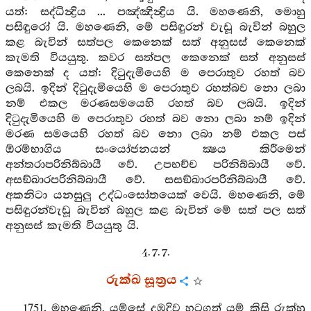
යත්: සද්ධින්‍ද්‍රිය ... පඤ්ඤින්‍ද්‍රිය යි. මහණෙනි, මොහු
පසිඳුරෝ යි. මහණෙනි, මේ පසිඳුරන් වැඩූ බැවින් බහුල
කළ බැවින් සත්පල කෙනෙක් සත් අනුසස් කෙනෙක්
කැමති වියයුතු. කවර සත්පල කෙනෙක් සත් අනුසස්
කෙනෙක් ද යත්: දිටුදැමියෙහි ම පෙරාතුව රහත් බව
ලබයි. ඉදින් දිටුදැමියෙහි ම පෙරාතුව රහත්බව නො ලබා
නම් එකල මරණසමයෙහි රහත් බව ලබයි. ඉදින්
දිටුදැමියෙහි ම පෙරාතුව රහත් බව නො ලබා නම් ඉදින්
මරණ සමයෙහි රහත් බව නො ලබා නම් එකල පස්
ඕරම්භාගිය සංයෝජනයන් ක්‍ෂය කිරීමෙන්
අන්තරාපරිනිබ්බායී වේ. උපභච්ච පරිනිබ්බායී වේ.
අසඞ්ඛාරපරිනිබ්බායී වේ. සසඞ්ඛාරපරිනිබ්බායී වේ.
අකනිටා යනසුලු උද්ධංසෝතයෙක් වෙයි. මහණෙනි, මේ
පසිඳුරන්වැඩූ බැවින් බහුල කළ බැවින් මේ සත් පල සත්
අනුසස් කැමති වියයුතු යි.
4. 7. 7.
රුක්ඛ සූත්‍රය
1751. මහණෙනි, යම්සේ දඹදිව හටගත් යම් කිසි රුක්හු