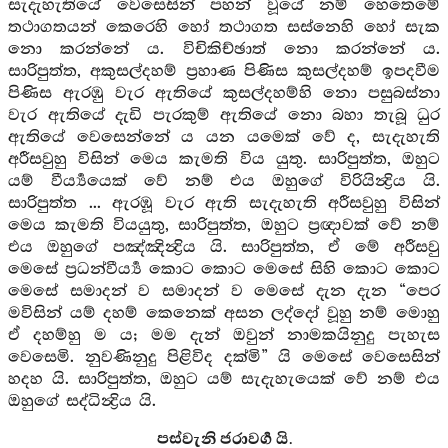
සැදැහැතියේ වෙසෙසින් පහන් වූයේ නම් හෙතෙමේ
තථාගතයන් කෙරෙහි හෝ තථාගත සස්නෙහි හෝ සැක
නො කරන්නේ ය. විචිකිච්ඡාත් නො කරන්නේ ය.
සාරිපුත්ත, අකුසල්දහම් ප්‍රහාණ පිණිස කුසල්දහම් ඉපදවීම
පිණිස ඇරඹු වැර ඇතියේ කුසල්දහම්හි නො පසුබස්නා
වැර ඇතියේ දැඩි පැරකුම් ඇතියේ නො බහා තැබූ ධුර
ඇතියේ වෙසෙන්නේ ය යන යමෙක් වේ ද, සැදැහැති
අරීසවුහු විසින් මෙය කැමති විය යුතු. සාරිපුත්ත, ඔහුට
යම් වීර්‍ය්‍යයෙක් වේ නම් එය ඔහුගේ විරියින්‍ද්‍රිය යි.
සාරිපුත්ත ... ඇරඹූ වැර ඇති සැදැහැති අරීසවුහු විසින්
මෙය කැමති වියයුතු, සාරිපුත්ත, ඔහුට ප්‍රඥාවක් වේ නම්
එය ඔහුගේ පඤ්ඤින්‍ද්‍රිය යි. සාරිපුත්ත, ඒ මේ අරීසවු
මෙසේ ප්‍රධන්වීර්‍ය්‍ය කොට කොට මෙසේ සිහි කොට කොට
මෙසේ සමාදන් ව සමාදන් ව මෙසේ දැන දැන “පෙර
මවිසින් යම් දහම් කෙනෙක් අසන ලද්දෝ වූහු නම් මොහු
ඒ දහම්හු ම ය; මම දැන් ඔවුන් නාමකයිනුදු පැහැස
වෙසෙමි. නුවණිනුදු පිළිවිද දක්මි” යි මෙසේ වෙසෙසින්
හදහ යි. සාරිපුත්ත, ඔහුට යම් සැදැහැයෙක් වේ නම් එය
ඔහුගේ සද්ධින්‍ද්‍රිය යි.
පස්වැනි ජරාවර්‍ග යි.