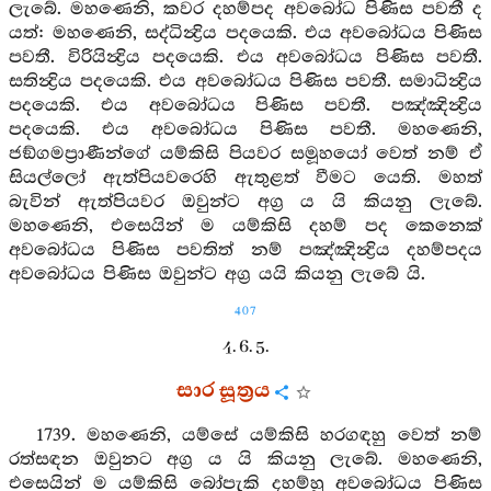
ලැබේ. මහණෙනි, කවර දහම්පද අවබෝධ පිණිස පවතී ද
යත්: මහණෙනි, සද්ධින්‍ද්‍රිය පදයෙකි. එය අවබෝධය පිණිස
පවතී. විරියින්‍ද්‍රිය පදයෙකි. එය අවබෝධය පිණිස පවතී.
සතින්‍ද්‍රිය පදයෙකි. එය අවබෝධය පිණිස පවතී. සමාධින්‍ද්‍රිය
පදයෙකි. එය අවබෝධය පිණිස පවතී. පඤ්ඤින්‍ද්‍රිය
පදයෙකි. එය අවබෝධය පිණිස පවතී. මහණෙනි,
ජඞ්ගමප්‍රාණීන්ගේ යම්කිසි පියවර සමූහයෝ වෙත් නම් ඒ
සියල්ලෝ ඇත්පියවරෙහි ඇතුළත් වීමට යෙති. මහත්
බැවින් ඇත්පියවර ඔවුන්ට අග්‍ර ය යි කියනු ලැබේ.
මහණෙනි, එසෙයින් ම යම්කිසි දහම් පද කෙනෙක්
අවබෝධය පිණිස පවතිත් නම් පඤ්ඤින්‍ද්‍රිය දහම්පදය
අවබෝධය පිණිස ඔවුන්ට අග්‍ර යයි කියනු ලැබේ යි.
407
4. 6. 5.
සාර සූත්‍රය
1739. මහණෙනි, යම්සේ යම්කිසි හරගඳහු වෙත් නම්
රත්සඳන ඔවුනට අග්‍ර ය යි කියනු ලැබේ. මහණෙනි,
එසෙයින් ම යම්කිසි බෝපැකි දහම්හු අවබෝධය පිණිස