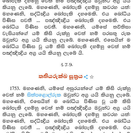
බෝපැකි දහම්හු වෙත් නම් පඤ්ඤින්‍ද්‍රිය ඔවුන්ට අග්‍ර යයි
කියනු ලැබේ. මහණෙනි, බෝපැකි දහම්හු කවරහ යත්:
මහණෙනි, සද්ධින්‍ද්‍රිය බෝපැකි දහමෙකි. එය බෝධිය
පිණිස පවතී ... පඤ්ඤින්‍ද්‍රිය බෝපැකි දහමෙකි. එය
බෝධිය පිණිස පවතී. මහණෙනි, යම්සේ තව්තිසා
වැසියන්ගේ යම් කිසි රුක්හු වෙත් නම් පරසතු රුක
ඔවුන්ට අග්‍ර යයි කියනු ලැබේ. මහණෙනි, එසෙයින් ම
බෝධිය පිණිස වූ යම් කිසි බෝපැකි දහම්හු වෙත් නම්
පඤ්ඤින්‍ද්‍රිය අග්‍ර යයි කියනු ලැබේ යි.
4. 7. 9.
තතියරුක්ඛ සූත්‍රය
1753. මහණෙනි, යම්සේ අසුරයන්ගේ යම් කිසි රුක්හු
වෙත් නම්
සිත්පළොල්රුක
ඔවුන්ට අග්‍ර යයි කියනු ලැබේ.
මහණෙනි, එසෙයින් ම බෝධිය පිණිස වූ යම් කිසි
බෝපැකි දහම්හු වෙත් නම් පඤ්ඤින්‍ද්‍රිය ඔවුන්ට අග්‍ර යයි
කියනු ලැබේ. මහණෙනි, බෝපැකි දහම්හු කවරහ යත්:
මහණෙනි, සද්ධින්‍ද්‍රිය බෝපැකි දහමෙකි. එය බෝධිය
පිණිස පවතී ... පඤ්ඤින්‍ද්‍රිය බෝපැකි දහමෙකි. එය