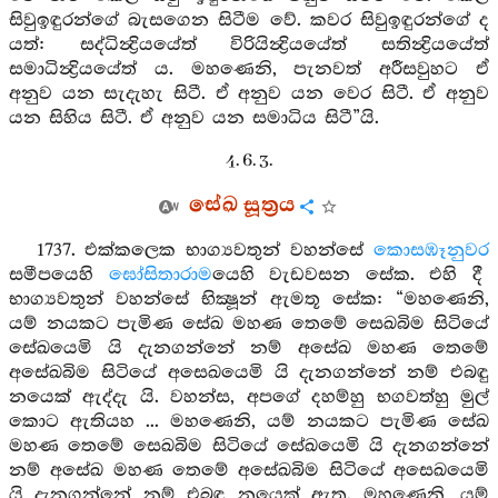
සිවුඉඳුරන්ගේ බැසගෙන සිටීම වේ. කවර සිවුඉඳුරන්ගේ ද
යත්: සද්ධින්‍ද්‍රියයේත් විරියින්‍ද්‍රියයේත් සතින්‍ද්‍රියයේත්
සමාධින්‍ද්‍රියයේත් ය. මහණෙනි, පැනවත් අරීසවුහට ඒ
අනුව යන සැදැහැ සිටී. ඒ අනුව යන වෙර සිටී. ඒ අනුව
යන සිහිය සිටී. ඒ අනුව යන සමාධිය සිටී”යි.
4. 6. 3.
සේඛ සූත්‍රය
1737. එක්කලෙක භාග්‍යවතුන් වහන්සේ
කොසඹෑනුවර
සමීපයෙහි
ඝෝසිතාරාම
යෙහි වැඩවසන සේක. එහි දී
භාග්‍යවතුන් වහන්සේ භික්‍ෂූන් ඇමතූ සේක: “මහණෙනි,
යම් නයකට පැමිණ සේඛ මහණ තෙමේ සෙඛබිම සිටියේ
සේඛයෙමි යි දැනගන්නේ නම් අසේඛ මහණ තෙමේ
අසේඛබිම සිටියේ අසෙඛයෙමි යි දැනගන්නේ නම් එබඳු
නයෙක් ඇද්දැ යි. වහන්ස, අපගේ දහම්හු භගවත්හු මුල්
කොට ඇතියහ ... මහණෙනි, යම් නයකට පැමිණ සේඛ
මහණ තෙමේ සෙඛබිම සිටියේ සේඛයෙමි යි දැනගන්නේ
නම් අසේඛ මහණ තෙමේ අසේඛබිම සිටියේ අසෙඛයෙමි
යි දැනගන්නේ නම් එබඳු නයෙක් ඇත. මහණෙනි, යම්