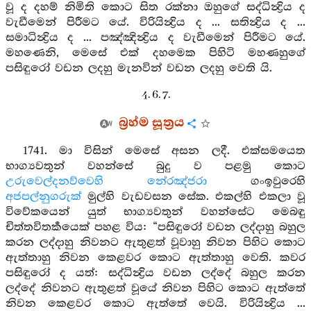
වූ ද දහම් නිමිති කොට සිත රක්නා ඔහුගේ සද්ධින්‍ද්‍රිය ද
වැඩීමෙන් පිරීමට යේ. විරියින්‍ද්‍රිය ද ... සතින්‍ද්‍රිය ද ...
සමාධින්‍ද්‍රිය ද ... පඤ්ඤින්‍ද්‍රිය ද වැඩීමෙන් පිරීමට යේ.
මහණෙනි, මෙසේ එක් දහමෙක පිහිටි මහණහුගේ
පසිඳුරෝ වඩන ලදහු මැනවින් වඩන ලදහු වෙති යි.
4. 6. 7.
බ්‍රහ්ම සූත්‍රය
1741. මා විසින් මෙසේ අසන ලදී. එක්සමයෙත
භාග්‍යවතුන් වහන්සේ බුදු ව පළමු කොට
උරුවෙල්දනව්වෙහි
නේරඤ්ජරා
ගංඉවුරෙහි
අජපල්නුගරුක්
මුල්හි වැඩවසන සේක. එකල්හි එකලා වූ
විවේකයෙන් යුත් භාග්‍යවතුන් වහන්සේට මෙබඳු
චිත්තවිතර්‍කයෙක් පහළ විය: “පසිඳුරෝ වඩන ලද්දාහු බහුල
කරන ලද්දාහු නිවනට ඇතුළත් වූවාහු නිවන පිහිට කොට
ඇත්තාහු නිවන කෙළවර කොට ඇත්තාහු වෙති. කවර
පසිඳුරෝ ද යත්: සද්ධින්‍ද්‍රිය වඩන ලද්දේ බහුල කරන
ලද්දේ නිවනට ඇතුළත් වූයේ නිවන පිහිට කොට ඇත්තේ
නිවන කෙළවර කොට ඇත්තේ වෙයි. විරියින්‍ද්‍රිය ...