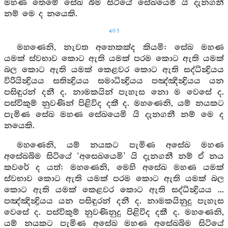
මහණ තෙමේ සේඛ බිම සිටියේ සේඛයෙමි යි දැනගනී
නම් මෙ ද නයෙකි.
405
මහණෙනි, නැවත අනෙකක්ද කියමි: සේඛ මහණ
යමක් ස්වභාව කොට ඇති යමක් පරම කොට ඇති යමක්
බල කොට ඇති යමක් කෙළවර කොට ඇති සද්ධින්‍ද්‍රියය
විරියින්‍ද්‍රියය සතින්‍ද්‍රියය සමාධින්‍ද්‍රියය පඤ්ඤින්‍ද්‍රියය යන
පසිඳුරන් දනී ද. නාමකයින් පැහැස නො ම වෙසේ ද.
පස්විකුම් නුවණින් පිළිවිද දකී ද. මහණෙනි, යම් නයකට
පැමිණ සේඛ මහණ සේඛයෙමි යි දැනගනී නම් මෙ ද
නයෙකි.
මහණෙනි, යම් නයකට පැමිණ අසේඛ මහණ
අසේඛබිම සිටියේ ‘අසෙඛයෙමි’ යි දැනගනී නම් ඒ නය
කවරේ ද යත්: මහණෙනි, මෙහි අසේඛ මහණ යමක්
ස්වභාව කොට ඇති යමක් පරම කොට ඇති යමක් බල
කොට ඇති යමක් කෙළවර කොට ඇති සද්ධින්‍ද්‍රියය ...
පඤ්ඤින්‍ද්‍රියය යන පසිඳුරන් දනී ද. නාමකයිනුදු පැහැස
වෙසේ ද. පස්විකුම් නුවණිනුදු පිළිවිද දකී ද. මහණෙනි,
යම් නයකට පැමිණ අසේඛ මහණ අසේඛබිම සිටියේ