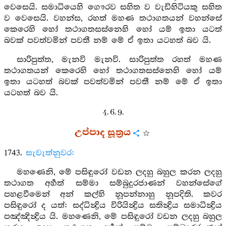
වෙසෙයි. සමාධියෙහි ගෞරව සහිත ව වැඩිහිටියකු සහිත
ව වෙසෙයි. වහන්ස, රහත් මහණ තථාගතයන් වහන්සේ
කෙරෙහි හෝ තථාගතසස්නෙහි හෝ යම් ඉතා යටත්
බවක් පවත්වමින් පවතී නම් මේ ඒ ඉතා යටහත් බව යි.
සාරිපුත්ත, මැනවි මැනවි. සාරිපුත්ත රහත් මහණ
තථාගතයන් කෙරෙහි හෝ තථාගතසස්නෙහි හෝ යම්
ඉතා යටහත් බවක් පවත්වමින් පවතී නම් මේ ඒ ඉතා
යටහත් බව යි.
4. 6. 9.
උප්පාද සූත්‍රය
1743.
සැවැත්නුවර:
මහණෙනි, මේ පසිඳුරෝ වඩන ලදහු බහුල කරන ලදහු
තථාගත අර්‍හත් සම්මා සම්බුදුරජාණන් වහන්සේගේ
පහළවීමෙන් අන් කල්හි නූපන්නාහු නූපදිති. කවර
පසිඳුරෝ ද යත්: සද්ධින්‍ද්‍රිය විරියින්‍ද්‍රිය සතින්‍ද්‍රිය සමාධින්‍ද්‍රිය
පඤ්ඤින්‍ද්‍රිය යි. මහණෙනි, මේ පසිඳුරෝ වඩන ලදහු බහුල