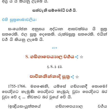
අග්‍ර ය යි කියනු ලැබේ යි.
සත්වැනි සම්බෝධි වර්‍ග යි.
එහි සූත්‍රනාමාවලිය:
සංයෝජන අනුසය අද්ධාන ආසවක්ඛය යි සූත්‍ර
සතරෙකි. ඵල සූත්‍ර දෙකෙකි. රුක්ඛසූත්‍ර සතරෙකි. එයින්
වර්‍ග යි කියනු ලැබේ යි.
419
8. ගඞ්ගාපෙය්‍යාල වර්‍ගය
4. 8. 1-12.
පාචීනනින්නාදි සූත්‍ර
1755-1766. මහණෙනි, යම්සේ ගඞ්ගානදී තොමෝ
පෙරදිගට නැමුණි පෙරදිගට නැඹුරු වූවා පෙරදිගට බර
වූවා වේ ද ... නිවනට බර වූයේ වේ යි.
(ඉන්‍ද්‍රියසංයුත්තයේ ගඞ්ගාපෙය්‍යාල වර්‍ගය