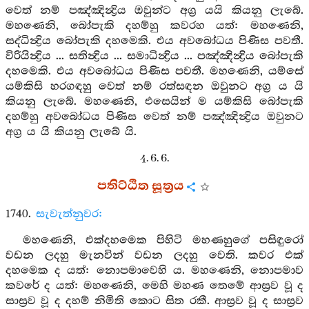
වෙත් නම් පඤ්ඤින්‍ද්‍රිය ඔවුන්ට අග්‍ර යයි කියනු ලැබේ.
මහණෙනි, බෝපැකි දහම්හු කවරහ යත්: මහණෙනි,
සද්ධින්‍ද්‍රිය බෝපැකි දහමෙකි. එය අවබෝධය පිණිස පවතී.
විරියින්‍ද්‍රිය ... සතින්‍ද්‍රිය ... සමාධින්‍ද්‍රිය ... පඤ්ඤින්‍ද්‍රිය බෝපැකි
දහමෙකි. එය අවබෝධය පිණිස පවතී. මහණෙනි, යම්සේ
යම්කිසි හරගඳහු වෙත් නම් රත්සඳන ඔවුනට අග්‍ර ය යි
කියනු ලැබේ. මහණෙනි, එසෙයින් ම යම්කිසි බෝපැකි
දහම්හු අවබෝධය පිණිස වෙත් නම් පඤ්ඤින්‍ද්‍රිය ඔවුනට
අග්‍ර ය යි කියනු ලැබේ යි.
4. 6. 6.
පතිට්ඨිත සූත්‍රය
1740.
සැවැත්නුවර:
මහණෙනි, එක්දහමෙක පිහිටි මහණහුගේ පසිඳුරෝ
වඩන ලදහු මැනවින් වඩන ලදහු වෙති. කවර එක්
දහමෙක ද යත්: නොපමාවෙහි ය. මහණෙනි, නොපමාව
කවරේ ද යත්: මහණෙනි, මෙහි මහණ තෙමේ ආස්‍රව වූ ද
සාස්‍රව වූ ද දහම් නිමිති කොට සිත රකී. ආස්‍රව වූ ද සාස්‍රව