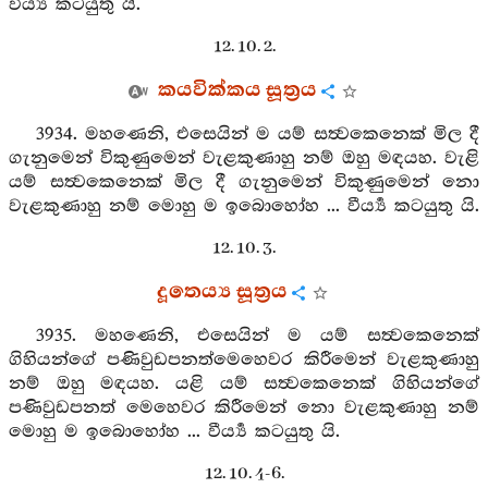
වීර්‍ය්‍ය කටයුතු යි.
12. 10. 2.
කයවික්කය සූත්‍රය
3934. මහණෙනි, එසෙයින් ම යම් සත්‍වකෙනෙක් මිල දී
ගැනුමෙන් විකුණුමෙන් වැළකුණාහු නම් ඔහු මඳයහ. වැළි
යම් සත්‍වකෙනෙක් මිල දී ගැනුමෙන් විකුණුමෙන් නො
වැළකුණාහු නම් මොහු ම ඉබොහෝහ ... වීර්‍ය්‍ය කටයුතු යි.
12. 10. 3.
දූතෙය්‍ය සූත්‍රය
3935. මහණෙනි, එසෙයින් ම යම් සත්‍වකෙනෙක්
ගිහියන්ගේ පණිවුඩපනත්මෙහෙවර කිරීමෙන් වැළකුණාහු
නම් ඔහු මඳයහ. යළි යම් සත්‍වකෙනෙක් ගිහියන්ගේ
පණිවුඩපනත් මෙහෙවර කිරීමෙන් නො වැළකුණාහු නම්
මොහු ම ඉබොහෝහ ... වීර්‍ය්‍ය කටයුතු යි.
12. 10. 4-6.