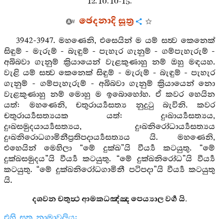
12. 10. 10-15.
ඡෙදනාදි සූත්‍ර
3942-3947. මහණෙනි, එසෙයින් ම යම් සත්‍ව කෙනෙක්
සිඳුම් - මැරුම් - බැඳුම් - පැහැර ගැනුම් - ගම්පැහැරුම් -
අබිබවා ගැනුම් ක්‍රියායෙන් වැළකුණාහු නම් ඔහු මඳයහ.
වැළි යම් සත්‍ව කෙනෙක් සිඳුම් - මැරුම් - බැඳුම් - පැහැර
ගැනුම් - ගම්පැහැරුම් - අබිබවා ගැනුම් ක්‍රියායෙන් නො
වැළකුණාහු නම් මොහු ම ඉබොහෝහ. ඒ කවර හෙයින
යත්: මහණෙනි, චතුරාර්‍ය්‍යසත්‍ය නුදුටු බැවිනි. කවර
චතුරාර්‍ය්‍යසත්‍යයක යත්: දුඃඛාර්‍ය්‍යසත්‍යය,
දුඃඛසමුදයාර්‍ය්‍යසත්‍යය, දුඃඛනිරෝධාර්‍ය්‍යසත්‍යය
දුඃඛනිරොධගාමිනීප්‍රතිපදාර්‍ය්‍යසත්‍යය යි. මහණෙනි,
එහෙයින් මෙහිලා “මේ දුක්ඛ”යි වීර්‍ය්‍ය කටයුතු. “මේ
දුක්ඛසමුදය”යි වීර්‍ය්‍ය කටයුතු. “මේ දුක්ඛනිරෝධ”යි වීර්‍ය්‍ය
කටයුතු. “මේ දුක්ඛනිරෝධගාමිනී පටිපදා”යි වීර්‍ය්‍ය කටයුතු
යි.
දශවන චතුත්‍ථ ආමකධඤ්ඤ පෙය්‍යාල වර්‍ග යි.
එහි සූත්‍ර නාමාවලිය: