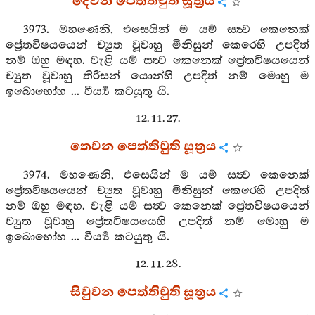
දෙවන පෙත්තිචුති සූත්‍රය
3973. මහණෙනි, එසෙයින් ම යම් සත්‍ව කෙනෙක්
ප්‍රේතවිෂයයෙන් ච්‍යුත වූවාහු මිනිසුන් කෙරෙහි උපදිත්
නම් ඔහු මඳහ. වැළි යම් සත්‍ව කෙනෙක් ප්‍රේතවිෂයයෙන්
ච්‍යුත වූවාහු තිරිසන් යොන්හි උපදිත් නම් මොහු ම
ඉබොහෝහ ... වීර්‍ය්‍ය කටයුතු යි.
12. 11. 27.
තෙවන පෙත්තිචුති සූත්‍රය
3974. මහණෙනි, එසෙයින් ම යම් සත්‍ව කෙනෙක්
ප්‍රේතවිෂයයෙන් ච්‍යුත වූවාහු මිනිසුන් කෙරෙහි උපදිත්
නම් ඔහු මඳහ. වැළි යම් සත්‍ව කෙනෙක් ප්‍රේතවිෂයයෙන්
ච්‍යුත වූවාහු ප්‍රේතවිෂයයෙහි උපදිත් නම් මොහු ම
ඉබොහෝහ ... වීර්‍ය්‍ය කටයුතු යි.
12. 11. 28.
සිවුවන පෙත්තිචුති සූත්‍රය