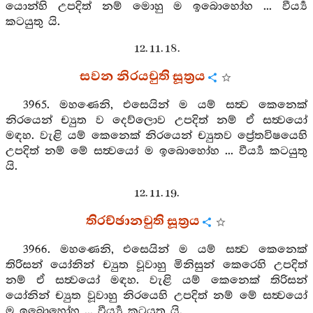
යොන්හි උපදිත් නම් මොහු ම ඉබොහෝහ ... වීර්‍ය්‍ය
කටයුතු යි.
12. 11. 18.
සවන නිරයචුති සූත්‍රය
3965. මහණෙනි, එසෙයින් ම යම් සත්‍ව කෙනෙක්
නිරයෙන් ච්‍යුත ව දෙව්ලොව උපදිත් නම් ඒ සත්‍වයෝ
මඳහ. වැළි යම් කෙනෙක් නිරයෙන් ච්‍යුතව ප්‍රේතවිෂයෙහි
උපදිත් නම් මේ සත්‍වයෝ ම ඉබොහෝහ ... වීර්‍ය්‍ය කටයුතු
යි.
12. 11. 19.
තිරච්ඡානචුති සූත්‍රය
3966. මහණෙනි, එසෙයින් ම යම් සත්‍ව කෙනෙක්
තිරිසන් යෝනින් ච්‍යුත වූවාහු මිනිසුන් කෙරෙහි උපදිත්
නම් ඒ සත්‍වයෝ මඳහ. වැළි යම් කෙනෙක් තිරිසන්
යෝනින් ච්‍යුත වූවාහු නිරයෙහි උපදිත් නම් මේ සත්‍වයෝ
ම ඉබොහෝහ ... වීර්‍ය්‍ය කටයුතු යි.