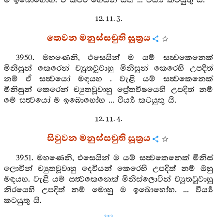
ම ඉබොහෝහ. ඒ කවර හෙයින් යත් ... වීර්‍ය්‍ය කටයුතු යි.
12. 11. 3.
තෙවන මනුස්සචුති සූත්‍රය
3950. මහණෙනි, එසෙයින් ම යම් සත්‍වකෙනෙක්
මිනිසුන් කෙරෙන් ච්‍යුතවූවාහු මිනිසුන් කෙරෙහි උපදිත්
නම් ඒ සත්‍වයෝ මඳයහ . වැළි යම් සත්‍වකෙනෙක්
මිනිසුන් කෙරෙන් ච්‍යුතවූවාහු ප්‍රේතවිෂයෙහි උපදිත් නම්
මේ සත්‍වයෝ ම ඉබොහෝහ ... වීර්‍ය්‍ය කටයුතු යි.
12. 11. 4.
සිවුවන මනුස්සචුති සූත්‍රය
3951. මහණෙනි, එසෙයින් ම යම් සත්‍වකෙනෙක් මිනිස්
ලොවින් ච්‍යුතවූවාහු දෙවියන් කෙරෙහි උපදිත් නම් ඔහු
මඳයහ. වැළි යම් සත්‍වකෙනෙක් මිනිස්ලොවින් ච්‍යුතවූවාහු
නිරයෙහි උපදිත් නම් මොහු ම ඉබොහෝහ. ... වීර්‍ය්‍ය
කටයුතු යි.