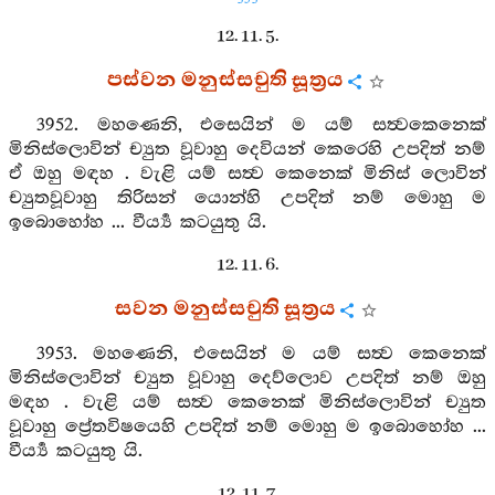
353
12. 11. 5.
පස්වන මනුස්සචුති සූත්‍රය
3952. මහණෙනි, එසෙයින් ම යම් සත්‍වකෙනෙක්
මිනිස්ලොවින් ච්‍යුත වූවාහු දෙවියන් කෙරෙහි උපදිත් නම්
ඒ ඔහු මඳහ . වැළි යම් සත්‍ව කෙනෙක් මිනිස් ලොවින්
ච්‍යුතවූවාහු තිරිසන් යොන්හි උපදිත් නම් මොහු ම
ඉබොහෝහ ... වීර්‍ය්‍ය කටයුතු යි.
12. 11. 6.
සවන මනුස්සචුති සූත්‍රය
3953. මහණෙනි, එසෙයින් ම යම් සත්‍ව කෙනෙක්
මිනිස්ලොවින් ච්‍යුත වූවාහු දෙව්ලොව උපදිත් නම් ඔහු
මඳහ . වැළි යම් සත්‍ව කෙනෙක් මිනිස්ලොවින් ච්‍යුත
වූවාහු ප්‍රේතවිෂයෙහි උපදිත් නම් මොහු ම ඉබොහෝහ ...
වීර්‍ය්‍ය කටයුතු යි.
12. 11. 7.