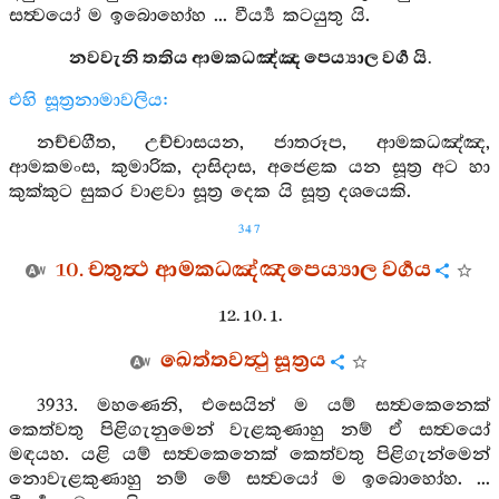
සත්‍වයෝ ම ඉබොහෝහ ... වීර්‍ය්‍ය කටයුතු යි.
නවවැනි තතිය ආමකධඤ්ඤ පෙය්‍යාල වර්‍ග යි.
එහි සූත්‍රනාමාවලිය:
නච්චගීත, උච්චාසයන, ජාතරූප, ආමකධඤ්ඤ,
ආමකමංස, කුමාරික, දාසිදාස, අජෙළක යන සූත්‍ර අට හා
කුක්කුට සුකර වාළවා සූත්‍ර දෙක යි සූත්‍ර දශයෙකි.
347
10. චතුත්‍ථ ආමකධඤ්ඤපෙය්‍යාල වර්‍ගය
12. 10. 1.
ඛෙත්තවත්‍ථු සූත්‍රය
3933. මහණෙනි, එසෙයින් ම යම් සත්‍වකෙනෙක්
කෙත්වතු පිළිගැනුමෙන් වැළකුණාහු නම් ඒ සත්‍වයෝ
මඳයහ. යළි යම් සත්‍වකෙනෙක් කෙත්වතු පිළිගැන්මෙන්
නොවැළකුණාහු නම් මේ සත්‍වයෝ ම ඉබොහෝහ. ...