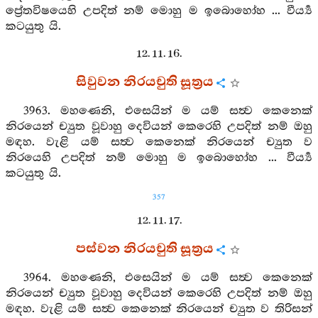
ප්‍රේතවිෂයෙහි උපදිත් නම් මොහු ම ඉබොහෝහ ... වීර්‍ය්‍ය
කටයුතු යි.
12. 11. 16.
සිවුවන නිරයචුති සූත්‍රය
3963. මහණෙනි, එසෙයින් ම යම් සත්‍ව කෙනෙක්
නිරයෙන් ච්‍යුත වූවාහු දෙවියන් කෙරෙහි උපදිත් නම් ඔහු
මඳහ. වැළි යම් සත්‍ව කෙනෙක් නිරයෙන් ච්‍යුත ව
නිරයෙහි උපදිත් නම් මොහු ම ඉබොහෝහ ... වීර්‍ය්‍ය
කටයුතු යි.
357
12. 11. 17.
පස්වන නිරයචුති සූත්‍රය
3964. මහණෙනි, එසෙයින් ම යම් සත්‍ව කෙනෙක්
නිරයෙන් ච්‍යුත වූවාහු දෙවියන් කෙරෙහි උපදිත් නම් ඔහු
මඳහ. වැළි යම් සත්‍ව කෙනෙක් නිරයෙන් ච්‍යුත ව තිරිසන්