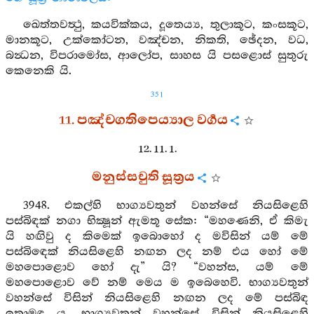
ඛෙත්තවත්‍ථු, කයවික්කය, දූතෙය්‍ය, තුලාකූට, කංසකූට,
මානකූට, උක්කෝටන, වඤ්චන, නිකති, ඡේදන, වධ,
බන්‍ධන, විපරාමෝස, ආලෝප, සාහස යි පසළොස් සුතුරු
කෙනෙකි යි.
351
11. පඤ්චගතිපෙය්‍යාල වර්‍ගය
12. 11. 1.
මනුස්සචුති සූත්‍රය
3948. එකල්හි භාග්‍යවතුන් වහන්සේ නියසිළෙහි
පස්බිඳක් නගා භික්‍ෂූන් ඇමතූ සේක: “මහණෙනි, ඒ කිමැ
යි හඟිවු ද කිමෙක් ඉබොහෝ ද මවිසින් යම් මේ
පස්බිඳෙක් නියසිළෙහි නඟන ලද නම් එය හෝ මේ
මහපොළොව හෝ දැ” යි? “වහන්ස, යම් මේ
මහපොළොව වේ නම් මෙය ම ඉබෙහෙවි. භාග්‍යවතුන්
වහන්සේ විසින් නියසිළෙහි නඟන ලද මේ පස්බිඳ
ඉතාමඳ ය. භාග්‍යවතුන් වහන්සේ විසින් නියසිළෙහි