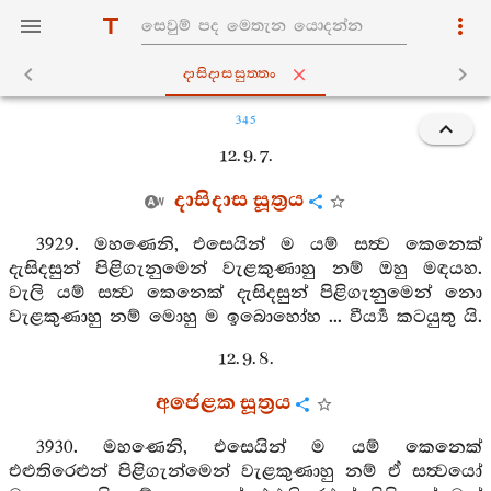
දාසිදාසසුත‍්තං
345
12. 9. 7.
දාසිදාස සූත්‍රය
3929. මහණෙනි, එසෙයින් ම යම් සත්‍ව කෙනෙක්
දැසිදසුන් පිළිගැනුමෙන් වැළකුණාහු නම් ඔහු මඳයහ.
වැලි යම් සත්‍ව කෙනෙක් දැසිදසුන් පිළිගැනුමෙන් නො
වැළකුණාහු නම් මොහු ම ඉබොහෝහ ... වීර්‍ය්‍ය කටයුතු යි.
12. 9. 8.
අජෙළක සූත්‍රය
3930. මහණෙනි, එසෙයින් ම යම් කෙනෙක්
එළුතිරෙළුන් පිළිගැන්මෙන් වැළකුණාහු නම් ඒ සත්‍වයෝ