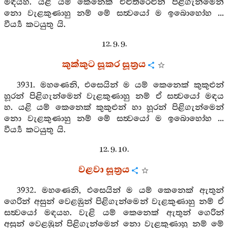
මඳයහ. යළි යම් කෙනෙක් එළුතිරෙළුන් පිළිගැන්මෙන්
නො වැළකුණාහු නම් මේ සත්‍වයෝ ම ඉබොහෝහ ...
වීර්‍ය්‍ය කටයුතු යි.
12. 9. 9.
කුක්කුට සූකර සූත්‍රය
3931. මහණෙනි, එසෙයින් ම යම් කෙනෙක් කුකුළුන්
හූරන් පිළිගැන්මෙන් වැළකුණාහු නම් ඒ සත්‍වයෝ මඳය
හ. යළි යම් කෙනෙක් කුකුළුන් හා හූරන් පිළිගැන්මෙන්
නො වැළකුණාහු නම් මේ සත්‍වයෝ ම ඉබොහෝහ ...
වීර්‍ය්‍ය කටයුතු යි.
12. 9. 10.
වළවා සූත්‍රය
3932. මහණෙනි, එසෙයින් ම යම් කෙනෙක් ඇතුන්
ගෙරින් අසුන් වෙළඹුන් පිළිගැන්මෙන් වැළකුණාහු නම් ඒ
සත්‍වයෝ මඳයහ. වැළි යම් කෙනෙක් ඇතුන් ගෙරින්
අසුන් වෙළඹුන් පිළිගැන්මෙන් නො වැළකුණාහු නම් මේ