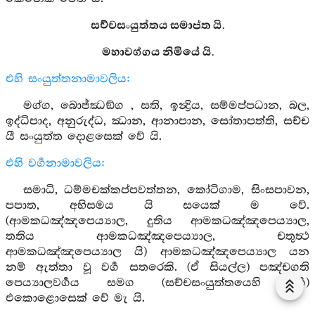
සච්චසංයුත්තය සමාප්ත යි.
මහාවග්ගය නිමියේ යි.
එහි සංයුත්තනාමාවලිය:
මග්ග, බොජ්ඣඞ්ග , සති, ඉන්‍ද්‍රිය, සම්මප්පධාන, බල,
ඉද්ධිපාද, අනුරුද්ධ, ඣාන, ආනාපාන, සෝතාපත්ති, සච්ච
යී සංයුත්ත දොළසෙක් වේ යි.
එහි වර්‍ගනාමාවලිය:
සමාධි, ධම්මචක්කප්පවත්තන, කෝටිගාම, සිංසපාවන,
පපාත, අභිසමය යි සයෙක් ම වේ.
(ආමකධඤ්ඤපෙය්‍යාල, දුතිය ආමකධඤ්ඤපෙය්‍යාල,
තතිය ආමකධඤ්ඤපෙය්‍යාල, චතුත්‍ථ
ආමකධඤ්ඤපෙය්‍යාල යි) ආමකධඤ්ඤපෙය්‍යාල යන
නම් ඇත්තා වූ වර්‍ග සතරෙකි. (ඒ සියල්ල) පඤ්චගති
පෙය්‍යාලවර්‍ගය සමග (සච්චසංයුත්තයෙහි වර්‍ග)
එකොළොසෙක් වේ මැ යි.