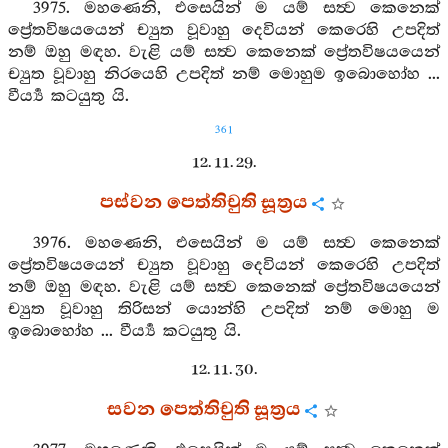
3975. මහණෙනි, එසෙයින් ම යම් සත්‍ව කෙනෙක්
ප්‍රේතවිෂයයෙන් ච්‍යුත වූවාහු දෙවියන් කෙරෙහි උපදිත්
නම් ඔහු මඳහ. වැළි යම් සත්‍ව කෙනෙක් ප්‍රේතවිෂයයෙන්
ච්‍යුත වූවාහු නිරයෙහි උපදිත් නම් මොහුම ඉබොහෝහ ...
වීර්‍ය්‍ය කටයුතු යි.
361
12. 11. 29.
පස්වන පෙත්තිචුති සූත්‍රය
3976. මහණෙනි, එසෙයින් ම යම් සත්‍ව කෙනෙක්
ප්‍රේතවිෂයයෙන් ච්‍යුත වූවාහු දෙවියන් කෙරෙහි උපදිත්
නම් ඔහු මඳහ. වැළි යම් සත්‍ව කෙනෙක් ප්‍රේතවිෂයයෙන්
ච්‍යුත වූවාහු තිරිසන් යොන්හි උපදිත් නම් මොහු ම
ඉබොහෝහ ... වීර්‍ය්‍ය කටයුතු යි.
12. 11. 30.
සවන පෙත්තිචුති සූත්‍රය