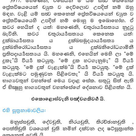
3977. මහණෙනි, එසෙයින් ම යම් සත්‍ව කෙනෙක්
ප්‍රේතවිෂයයෙන් ච්‍යුත ව දෙව්ලොව උපදිත් නම් ඔහු
මඳහ. වැළි යම් සත්‍ව කෙනෙක් ප්‍රේතවිෂයයෙන් ච්‍යුත ව
ප්‍රේතවිෂයයෙහි උපදිත් නම් මොහු ම ඉබොහෝහ. ඒ
කවර හෙයින් ද යත්: මහණෙනි, චතුරාර්‍ය්‍යසත්‍යය නුදුටු
බැවිනි. කවර චතුරාර්‍ය්‍යසත්‍යය කෙනෙක යත්:
දුක්ඛාර්‍ය්‍යසත්‍ය ය දුක්ඛසමුදයාර්‍ය්‍යසත්‍ය ය
දුක්ඛනිරෝධාර්‍ය්‍යසත්‍ය ය දුක්ඛනිරෝධගාමිනී
ප්‍රතිපදාර්‍ය්‍යසත්‍යය යි. මහණෙනි, එහෙයින් මෙහි ලා “මේ
දුකැ”යි වීර්‍ය්‍ය කටයුතු. “මේ දුක හටගැනුමැ” යි වීර්‍ය්‍ය
කටයුතු. “මේ දුක් වැළැක්ම”යි වීර්‍ය්‍ය කටයුතු. “මේ දුක්
වැළැක්මට පමුණුවන පිළිවෙතැ” යි වීර්‍ය්‍ය කටයුතු යි.
භාග්‍යවතුන් වහන්සේ මෙය වදාළ සේක. සතුටු සිත් ඇති
ඒ භික්‍ෂූහු භාග්‍යවතුන් වහන්සේගේ දේශනාව පිළිගත්හ යි.
එකොළොස්වැනි පඤ්චගතිවර්‍ග යි.
එහි සූත්‍රනාමාවලිය:
මනුස්සචුති, දේවචුති, නිරයචුති, තිරච්ඡානචුති ,
පෙත්තිචුති වශයෙන් චුති නමින් දක්වන ලද ෂට්සූත්‍රාන්ත
කෙනෙක් වෙති යි.