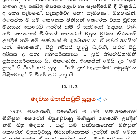
නඟන ලද පස්බිඳ මහපොළොව හා සැසඳීමෙහි දී ගිණුමට
ද නො පැමිණේ. සැසඳුමටද නො පැමිණේ”. මහණෙනි,
එසෙයින් ම යම් කෙනෙක් මිනිසුන් කෙරෙන් ච්‍යුත වූවාහු
මිනිසුන් කෙරෙහි උපදිත් නම් ඒ සත්‍වයෝ මඳයහ. වැළි
යම් කෙනෙක් මිනිසුන් කෙරෙන් ච්‍යුත වූවාහු නිරයෙහි
උපදිත් නම් මේ සත්‍වයෝ ම ඉබොහෝහ. ඒ කවර හෙයින්
යත්: මහණෙනි, සිවු අරීසස් නුදුටු බැවිනි, කවර සිවු
අරීසස් ද යත්: දුඃඛාර්‍ය්‍යසත්‍යය ... දුඃඛ නිරොධගාමිනී
ප්‍රතිපදාර්‍ය්‍යසත්‍යය යි. මහණෙනි, එහෙයින් මෙහි ලා “මේ
දුකැ” යි වීර්‍ය්‍ය කට යුතු ... “මේ දුක් වැළැක්මට පමුණුවන
පිළිවෙතැ” යි වීර්‍ය්‍ය කට යුතු යි.
12. 11. 2.
දෙවන මනුස්සචුති සූත්‍රය
3949. මහණෙනි, එසෙයින් ම යම් සත්‍වකෙනෙක්
මිනිසුන් කෙරෙන් ච්‍යුතවූවාහු මිනිසුන් කෙරෙහි උපදිත්
නම් ඔහු මඳයහ . යළි යම් සත්‍වකෙනෙක් මිනිසුන්
කෙරෙන් ච්‍යුතවූවාහු තිරිසන්යොන්හි උපදිත් නම් මොහු