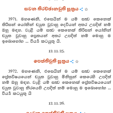
සවන තිරච්ඡානචුති සූත්‍රය
3971. මහණෙනි, එසෙයින් ම යම් සත්‍ව කෙනෙක්
තිරිසන් යෝනින් ච්‍යුත වූවාහු දෙවියන් අතර උපදිත් නම්
ඔහු මඳහ. වැළි යම් සත්‍ව කෙනෙක් තිරිසන් යෝනින්
ච්‍යුත වූවාහු ප්‍රෙතයන් අතර උපදිත් නම් මොහු ම
ඉබොහෝහ ... වීර්‍ය්‍ය කටයුතු යි.
12. 11. 25.
පෙත්තිචුති සූත්‍රය
3972. මහණෙනි, එසෙයින් ම යම් සත්‍ව කෙනෙක්
ප්‍රේතවිෂයයෙන් ච්‍යුත වූවාහු මිනිසුන් කෙරෙහි උපදිත්
නම් ඔහු මඳහ. වැළි යම් සත්‍ව කෙනෙක් ප්‍රේතවිෂයයෙන්
ච්‍යුත වූවාහු නිරයෙහි උපදිත් නම් මොහු ම ඉබොහෝහ ...
වීර්‍ය්‍ය කටයුතු යි
12. 11. 26.