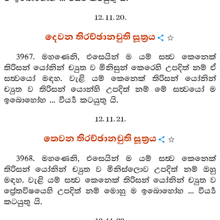
12. 11. 20.
දෙවන තිරච්ඡානචුති සූත්‍රය
3967. මහණෙනි, එසෙයින් ම යම් සත්‍ව කෙනෙක්
තිරිසන් යෝනින් ච්‍යුත ව මිනිසුන් කෙරෙහි උපදිත් නම් ඒ
සත්‍වයෝ මඳහ. වැළි යම් කෙනෙක් තිරිසන් යෝනින්
ච්‍යුත ව තිරිසන් යොන්හි උපදිත් නම් මේ සත්‍වයෝ ම
ඉබොහෝහ ... වීර්‍ය්‍ය කටයුතු යි.
12. 11. 21.
තෙවන තිරච්ඡානචුති සූත්‍රය
3968. මහණෙනි, එසෙයින් ම යම් සත්‍ව කෙනෙක්
තිරිසන් යෝනින් ච්‍යුත ව මිනිස්ලොව උපදිත් නම් ඔහු
මඳහ. වැළි යම් සත්‍ව කෙනෙක් තිරිසන් යෝනින් ච්‍යුත ව
ප්‍රේතවිෂයෙහි උපදිත් නම් මොහු ම ඉබොහෝහ ... වීර්‍ය්‍ය
කටයුතු යි.