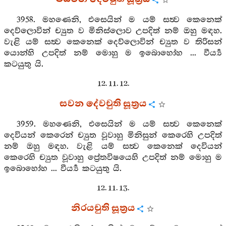
3958. මහණෙනි, එසෙයින් ම යම් සත්‍ව කෙනෙක්
දෙව්ලොවින් ච්‍යුත ව මිනිස්ලොව උපදිත් නම් ඔහු මඳහ.
වැළි යම් සත්‍ව කෙනෙක් දෙව්ලොවින් ච්‍යුත ව තිරිසන්
යොන්හි උපදිත් නම් මොහු ම ඉබොහෝහ ... වීර්‍ය්‍ය
කටයුතු යි.
12. 11. 12.
සවන දේවචුති සූත්‍රය
3959. මහණෙනි, එසෙයින් ම යම් සත්‍ව කෙනෙක්
දෙවියන් කෙරෙන් ච්‍යුත වූවාහු මිනිසුන් කෙරෙහි උපදිත්
නම් ඔහු මඳහ. වැළි යම් සත්‍ව කෙනෙක් දෙවියන්
කෙරෙහි ච්‍යුත වූවාහු ප්‍රේතවිෂයෙහි උපදිත් නම් මොහු ම
ඉබොහෝහ ... වීර්‍ය්‍ය කටයුතු යි.
12. 11. 13.
නිරයචුති සූත්‍රය