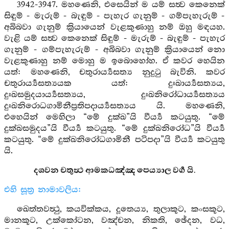
3942-3947. මහණෙනි, එසෙයින් ම යම් සත්‍ව කෙනෙක්
සිඳුම් - මැරුම් - බැඳුම් - පැහැර ගැනුම් - ගම්පැහැරුම් -
අබිබවා ගැනුම් ක්‍රියායෙන් වැළකුණාහු නම් ඔහු මඳයහ.
වැළි යම් සත්‍ව කෙනෙක් සිඳුම් - මැරුම් - බැඳුම් - පැහැර
ගැනුම් - ගම්පැහැරුම් - අබිබවා ගැනුම් ක්‍රියායෙන් නො
වැළකුණාහු නම් මොහු ම ඉබොහෝහ. ඒ කවර හෙයින
යත්: මහණෙනි, චතුරාර්‍ය්‍යසත්‍ය නුදුටු බැවිනි. කවර
චතුරාර්‍ය්‍යසත්‍යයක යත්: දුඃඛාර්‍ය්‍යසත්‍යය,
දුඃඛසමුදයාර්‍ය්‍යසත්‍යය, දුඃඛනිරෝධාර්‍ය්‍යසත්‍යය
දුඃඛනිරොධගාමිනීප්‍රතිපදාර්‍ය්‍යසත්‍යය යි. මහණෙනි,
එහෙයින් මෙහිලා “මේ දුක්ඛ”යි වීර්‍ය්‍ය කටයුතු. “මේ
දුක්ඛසමුදය”යි වීර්‍ය්‍ය කටයුතු. “මේ දුක්ඛනිරෝධ”යි වීර්‍ය්‍ය
කටයුතු. “මේ දුක්ඛනිරෝධගාමිනී පටිපදා”යි වීර්‍ය්‍ය කටයුතු
යි.
දශවන චතුත්‍ථ ආමකධඤ්ඤ පෙය්‍යාල වර්‍ග යි.
එහි සූත්‍ර නාමාවලිය:
ඛෙත්තවත්‍ථු, කයවික්කය, දූතෙය්‍ය, තුලාකූට, කංසකූට,
මානකූට, උක්කෝටන, වඤ්චන, නිකති, ඡේදන, වධ,