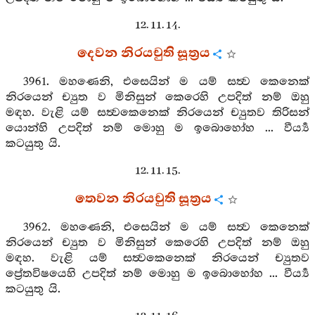
12. 11. 14.
දෙවන නිරයචුති සූත්‍රය
3961. මහණෙනි, එසෙයින් ම යම් සත්‍ව කෙනෙක්
නිරයෙන් ච්‍යුත ව මිනිසුන් කෙරෙහි උපදිත් නම් ඔහු
මඳහ. වැළි යම් සත්‍වකෙනෙක් නිරයෙන් ච්‍යුතව තිරිසන්
යොන්හි උපදිත් නම් මොහු ම ඉබොහෝහ ... වීර්‍ය්‍ය
කටයුතු යි.
12. 11. 15.
තෙවන නිරයචුති සූත්‍රය
3962. මහණෙනි, එසෙයින් ම යම් සත්‍ව කෙනෙක්
නිරයෙන් ච්‍යුත ව මිනිසුන් කෙරෙහි උපදිත් නම් ඔහු
මඳහ. වැළි යම් සත්‍වකෙනෙක් නිරයෙන් ච්‍යුතව
ප්‍රේතවිෂයෙහි උපදිත් නම් මොහු ම ඉබොහෝහ ... වීර්‍ය්‍ය
කටයුතු යි.