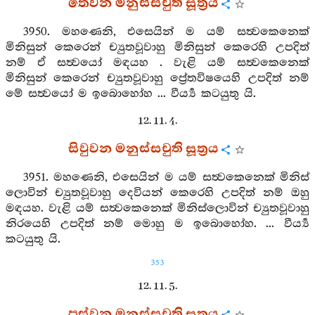
තෙවන මනුස්සචුති සූත්‍රය
3950. මහණෙනි, එසෙයින් ම යම් සත්‍වකෙනෙක්
මිනිසුන් කෙරෙන් ච්‍යුතවූවාහු මිනිසුන් කෙරෙහි උපදිත්
නම් ඒ සත්‍වයෝ මඳයහ . වැළි යම් සත්‍වකෙනෙක්
මිනිසුන් කෙරෙන් ච්‍යුතවූවාහු ප්‍රේතවිෂයෙහි උපදිත් නම්
මේ සත්‍වයෝ ම ඉබොහෝහ ... වීර්‍ය්‍ය කටයුතු යි.
12. 11. 4.
සිවුවන මනුස්සචුති සූත්‍රය
3951. මහණෙනි, එසෙයින් ම යම් සත්‍වකෙනෙක් මිනිස්
ලොවින් ච්‍යුතවූවාහු දෙවියන් කෙරෙහි උපදිත් නම් ඔහු
මඳයහ. වැළි යම් සත්‍වකෙනෙක් මිනිස්ලොවින් ච්‍යුතවූවාහු
නිරයෙහි උපදිත් නම් මොහු ම ඉබොහෝහ. ... වීර්‍ය්‍ය
කටයුතු යි.
353
12. 11. 5.
පස්වන මනුස්සචුති සූත්‍රය