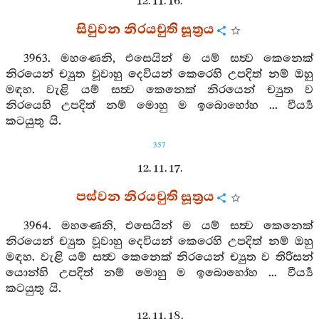
12. 11. 16.
සිවුවන නිරයචුති සූත්‍රය
3963. මහණෙනි, එසෙයින් ම යම් සත්‍ව කෙනෙක්
නිරයෙන් ච්‍යුත වූවාහු දෙවියන් කෙරෙහි උපදිත් නම් ඔහු
මඳහ. වැළි යම් සත්‍ව කෙනෙක් නිරයෙන් ච්‍යුත ව
නිරයෙහි උපදිත් නම් මොහු ම ඉබොහෝහ ... වීර්‍ය්‍ය
කටයුතු යි.
357
12. 11. 17.
පස්වන නිරයචුති සූත්‍රය
3964. මහණෙනි, එසෙයින් ම යම් සත්‍ව කෙනෙක්
නිරයෙන් ච්‍යුත වූවාහු දෙවියන් කෙරෙහි උපදිත් නම් ඔහු
මඳහ. වැළි යම් සත්‍ව කෙනෙක් නිරයෙන් ච්‍යුත ව තිරිසන්
යොන්හි උපදිත් නම් මොහු ම ඉබොහෝහ ... වීර්‍ය්‍ය
කටයුතු යි.
12. 11. 18.