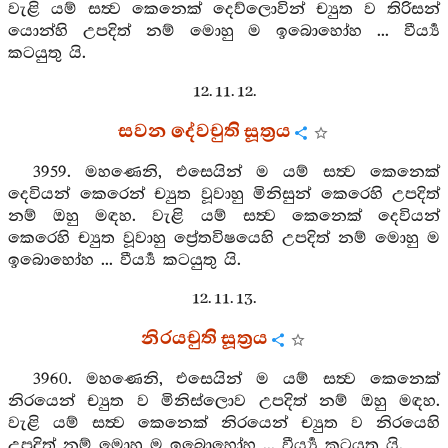
වැළි යම් සත්‍ව කෙනෙක් දෙව්ලොවින් ච්‍යුත ව තිරිසන්
යොන්හි උපදිත් නම් මොහු ම ඉබොහෝහ ... වීර්‍ය්‍ය
කටයුතු යි.
12. 11. 12.
සවන දේවචුති සූත්‍රය
3959. මහණෙනි, එසෙයින් ම යම් සත්‍ව කෙනෙක්
දෙවියන් කෙරෙන් ච්‍යුත වූවාහු මිනිසුන් කෙරෙහි උපදිත්
නම් ඔහු මඳහ. වැළි යම් සත්‍ව කෙනෙක් දෙවියන්
කෙරෙහි ච්‍යුත වූවාහු ප්‍රේතවිෂයෙහි උපදිත් නම් මොහු ම
ඉබොහෝහ ... වීර්‍ය්‍ය කටයුතු යි.
12. 11. 13.
නිරයචුති සූත්‍රය
3960. මහණෙනි, එසෙයින් ම යම් සත්‍ව කෙනෙක්
නිරයෙන් ච්‍යුත ව මිනිස්ලොව උපදිත් නම් ඔහු මඳහ.
වැළි යම් සත්‍ව කෙනෙක් නිරයෙන් ච්‍යුත ව නිරයෙහි
උපදිත් නම් මොහු ම ඉබොහෝහ ... වීර්‍ය්‍ය කටයුතු යි.