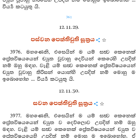
ච්‍යුත වූවාහු නිරයෙහි උපදිත් නම් මොහුම ඉබොහෝහ ...
වීර්‍ය්‍ය කටයුතු යි.
361
12. 11. 29.
පස්වන පෙත්තිචුති සූත්‍රය
3976. මහණෙනි, එසෙයින් ම යම් සත්‍ව කෙනෙක්
ප්‍රේතවිෂයයෙන් ච්‍යුත වූවාහු දෙවියන් කෙරෙහි උපදිත්
නම් ඔහු මඳහ. වැළි යම් සත්‍ව කෙනෙක් ප්‍රේතවිෂයයෙන්
ච්‍යුත වූවාහු තිරිසන් යොන්හි උපදිත් නම් මොහු ම
ඉබොහෝහ ... වීර්‍ය්‍ය කටයුතු යි.
12. 11. 30.
සවන පෙත්තිචුති සූත්‍රය
3977. මහණෙනි, එසෙයින් ම යම් සත්‍ව කෙනෙක්
ප්‍රේතවිෂයයෙන් ච්‍යුත ව දෙව්ලොව උපදිත් නම් ඔහු
මඳහ. වැළි යම් සත්‍ව කෙනෙක් ප්‍රේතවිෂයයෙන් ච්‍යුත ව
ප්‍රේතවිෂයයෙහි උපදිත් නම් මොහු ම ඉබොහෝහ. ඒ