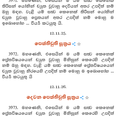
3971. මහණෙනි, එසෙයින් ම යම් සත්‍ව කෙනෙක්
තිරිසන් යෝනින් ච්‍යුත වූවාහු දෙවියන් අතර උපදිත් නම්
ඔහු මඳහ. වැළි යම් සත්‍ව කෙනෙක් තිරිසන් යෝනින්
ච්‍යුත වූවාහු ප්‍රෙතයන් අතර උපදිත් නම් මොහු ම
ඉබොහෝහ ... වීර්‍ය්‍ය කටයුතු යි.
12. 11. 25.
පෙත්තිචුති සූත්‍රය
3972. මහණෙනි, එසෙයින් ම යම් සත්‍ව කෙනෙක්
ප්‍රේතවිෂයයෙන් ච්‍යුත වූවාහු මිනිසුන් කෙරෙහි උපදිත්
නම් ඔහු මඳහ. වැළි යම් සත්‍ව කෙනෙක් ප්‍රේතවිෂයයෙන්
ච්‍යුත වූවාහු නිරයෙහි උපදිත් නම් මොහු ම ඉබොහෝහ ...
වීර්‍ය්‍ය කටයුතු යි
12. 11. 26.
දෙවන පෙත්තිචුති සූත්‍රය
3973. මහණෙනි, එසෙයින් ම යම් සත්‍ව කෙනෙක්
ප්‍රේතවිෂයයෙන් ච්‍යුත වූවාහු මිනිසුන් කෙරෙහි උපදිත්