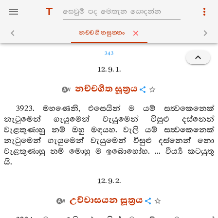
නච‍්චගීතසුත‍්තං
343
12. 9. 1.
නච්චගීත සූත්‍රය
3923. මහණෙනි, එසෙයින් ම යම් සත්‍වකෙනෙක්
නැටුමෙන් ගැයුමෙන් වැයුමෙන් විසුළු දස්නෙන්
වැළකුණාහු නම් ඔහු මඳයහ. වැලි යම් සත්‍වකෙනෙක්
නැටුමෙන් ගැයුමෙන් වැයුමෙන් විසුළු දස්නෙන් නො
වැළකුණාහු නම් මොහු ම ඉබොහෝහ. ... වීර්‍ය්‍ය කටයුතු
යි.
12. 9. 2.
උච්චාසයන සූත්‍රය