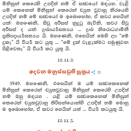
මිනිසුන් කෙරෙහි උපදිත් නම් ඒ සත්‍වයෝ මඳයහ. වැළි
යම් කෙනෙක් මිනිසුන් කෙරෙන් ච්‍යුත වූවාහු නිරයෙහි
උපදිත් නම් මේ සත්‍වයෝ ම ඉබොහෝහ. ඒ කවර හෙයින්
යත්: මහණෙනි, සිවු අරීසස් නුදුටු බැවිනි, කවර සිවු
අරීසස් ද යත්: දුඃඛාර්‍ය්‍යසත්‍යය ... දුඃඛ නිරොධගාමිනී
ප්‍රතිපදාර්‍ය්‍යසත්‍යය යි. මහණෙනි, එහෙයින් මෙහි ලා “මේ
දුකැ” යි වීර්‍ය්‍ය කට යුතු ... “මේ දුක් වැළැක්මට පමුණුවන
පිළිවෙතැ” යි වීර්‍ය්‍ය කට යුතු යි.
12. 11. 2.
දෙවන මනුස්සචුති සූත්‍රය
3949. මහණෙනි, එසෙයින් ම යම් සත්‍වකෙනෙක්
මිනිසුන් කෙරෙන් ච්‍යුතවූවාහු මිනිසුන් කෙරෙහි උපදිත්
නම් ඔහු මඳයහ . යළි යම් සත්‍වකෙනෙක් මිනිසුන්
කෙරෙන් ච්‍යුතවූවාහු තිරිසන්යොන්හි උපදිත් නම් මොහු
ම ඉබොහෝහ. ඒ කවර හෙයින් යත් ... වීර්‍ය්‍ය කටයුතු යි.
12. 11. 3.