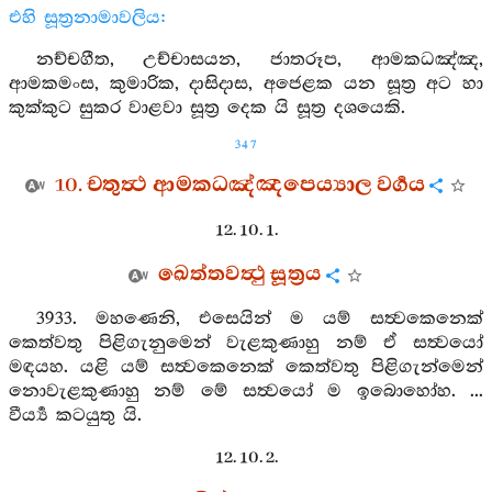
එහි සූත්‍රනාමාවලිය:
නච්චගීත, උච්චාසයන, ජාතරූප, ආමකධඤ්ඤ,
ආමකමංස, කුමාරික, දාසිදාස, අජෙළක යන සූත්‍ර අට හා
කුක්කුට සුකර වාළවා සූත්‍ර දෙක යි සූත්‍ර දශයෙකි.
347
10. චතුත්‍ථ ආමකධඤ්ඤපෙය්‍යාල වර්‍ගය
12. 10. 1.
ඛෙත්තවත්‍ථු සූත්‍රය
3933. මහණෙනි, එසෙයින් ම යම් සත්‍වකෙනෙක්
කෙත්වතු පිළිගැනුමෙන් වැළකුණාහු නම් ඒ සත්‍වයෝ
මඳයහ. යළි යම් සත්‍වකෙනෙක් කෙත්වතු පිළිගැන්මෙන්
නොවැළකුණාහු නම් මේ සත්‍වයෝ ම ඉබොහෝහ. ...
වීර්‍ය්‍ය කටයුතු යි.
12. 10. 2.