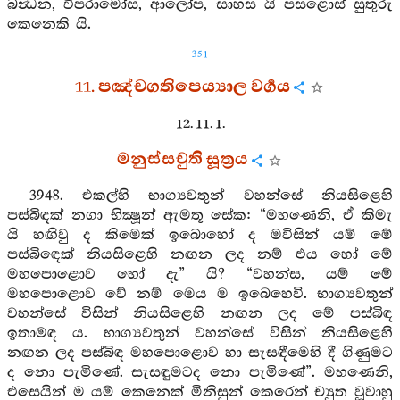
බන්‍ධන, විපරාමෝස, ආලෝප, සාහස යි පසළොස් සුතුරු
කෙනෙකි යි.
351
11. පඤ්චගතිපෙය්‍යාල වර්‍ගය
12. 11. 1.
මනුස්සචුති සූත්‍රය
3948. එකල්හි භාග්‍යවතුන් වහන්සේ නියසිළෙහි
පස්බිඳක් නගා භික්‍ෂූන් ඇමතූ සේක: “මහණෙනි, ඒ කිමැ
යි හඟිවු ද කිමෙක් ඉබොහෝ ද මවිසින් යම් මේ
පස්බිඳෙක් නියසිළෙහි නඟන ලද නම් එය හෝ මේ
මහපොළොව හෝ දැ” යි? “වහන්ස, යම් මේ
මහපොළොව වේ නම් මෙය ම ඉබෙහෙවි. භාග්‍යවතුන්
වහන්සේ විසින් නියසිළෙහි නඟන ලද මේ පස්බිඳ
ඉතාමඳ ය. භාග්‍යවතුන් වහන්සේ විසින් නියසිළෙහි
නඟන ලද පස්බිඳ මහපොළොව හා සැසඳීමෙහි දී ගිණුමට
ද නො පැමිණේ. සැසඳුමටද නො පැමිණේ”. මහණෙනි,
එසෙයින් ම යම් කෙනෙක් මිනිසුන් කෙරෙන් ච්‍යුත වූවාහු