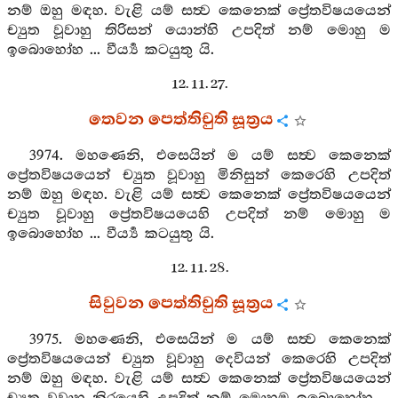
නම් ඔහු මඳහ. වැළි යම් සත්‍ව කෙනෙක් ප්‍රේතවිෂයයෙන්
ච්‍යුත වූවාහු තිරිසන් යොන්හි උපදිත් නම් මොහු ම
ඉබොහෝහ ... වීර්‍ය්‍ය කටයුතු යි.
12. 11. 27.
තෙවන පෙත්තිචුති සූත්‍රය
3974. මහණෙනි, එසෙයින් ම යම් සත්‍ව කෙනෙක්
ප්‍රේතවිෂයයෙන් ච්‍යුත වූවාහු මිනිසුන් කෙරෙහි උපදිත්
නම් ඔහු මඳහ. වැළි යම් සත්‍ව කෙනෙක් ප්‍රේතවිෂයයෙන්
ච්‍යුත වූවාහු ප්‍රේතවිෂයයෙහි උපදිත් නම් මොහු ම
ඉබොහෝහ ... වීර්‍ය්‍ය කටයුතු යි.
12. 11. 28.
සිවුවන පෙත්තිචුති සූත්‍රය
3975. මහණෙනි, එසෙයින් ම යම් සත්‍ව කෙනෙක්
ප්‍රේතවිෂයයෙන් ච්‍යුත වූවාහු දෙවියන් කෙරෙහි උපදිත්
නම් ඔහු මඳහ. වැළි යම් සත්‍ව කෙනෙක් ප්‍රේතවිෂයයෙන්