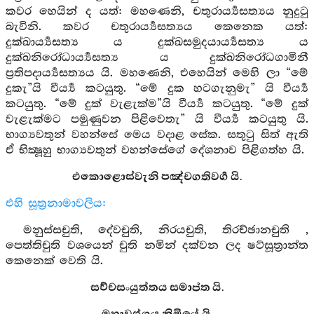
කවර හෙයින් ද යත්: මහණෙනි, චතුරාර්‍ය්‍යසත්‍යය නුදුටු
බැවිනි. කවර චතුරාර්‍ය්‍යසත්‍යය කෙනෙක යත්:
දුක්ඛාර්‍ය්‍යසත්‍ය ය දුක්ඛසමුදයාර්‍ය්‍යසත්‍ය ය
දුක්ඛනිරෝධාර්‍ය්‍යසත්‍ය ය දුක්ඛනිරෝධගාමිනී
ප්‍රතිපදාර්‍ය්‍යසත්‍යය යි. මහණෙනි, එහෙයින් මෙහි ලා “මේ
දුකැ”යි වීර්‍ය්‍ය කටයුතු. “මේ දුක හටගැනුමැ” යි වීර්‍ය්‍ය
කටයුතු. “මේ දුක් වැළැක්ම”යි වීර්‍ය්‍ය කටයුතු. “මේ දුක්
වැළැක්මට පමුණුවන පිළිවෙතැ” යි වීර්‍ය්‍ය කටයුතු යි.
භාග්‍යවතුන් වහන්සේ මෙය වදාළ සේක. සතුටු සිත් ඇති
ඒ භික්‍ෂූහු භාග්‍යවතුන් වහන්සේගේ දේශනාව පිළිගත්හ යි.
එකොළොස්වැනි පඤ්චගතිවර්‍ග යි.
එහි සූත්‍රනාමාවලිය:
මනුස්සචුති, දේවචුති, නිරයචුති, තිරච්ඡානචුති ,
පෙත්තිචුති වශයෙන් චුති නමින් දක්වන ලද ෂට්සූත්‍රාන්ත
කෙනෙක් වෙති යි.
සච්චසංයුත්තය සමාප්ත යි.