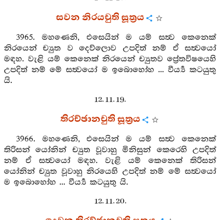
සවන නිරයචුති සූත්‍රය
3965. මහණෙනි, එසෙයින් ම යම් සත්‍ව කෙනෙක්
නිරයෙන් ච්‍යුත ව දෙව්ලොව උපදිත් නම් ඒ සත්‍වයෝ
මඳහ. වැළි යම් කෙනෙක් නිරයෙන් ච්‍යුතව ප්‍රේතවිෂයෙහි
උපදිත් නම් මේ සත්‍වයෝ ම ඉබොහෝහ ... වීර්‍ය්‍ය කටයුතු
යි.
12. 11. 19.
තිරච්ඡානචුති සූත්‍රය
3966. මහණෙනි, එසෙයින් ම යම් සත්‍ව කෙනෙක්
තිරිසන් යෝනින් ච්‍යුත වූවාහු මිනිසුන් කෙරෙහි උපදිත්
නම් ඒ සත්‍වයෝ මඳහ. වැළි යම් කෙනෙක් තිරිසන්
යෝනින් ච්‍යුත වූවාහු නිරයෙහි උපදිත් නම් මේ සත්‍වයෝ
ම ඉබොහෝහ ... වීර්‍ය්‍ය කටයුතු යි.
12. 11. 20.