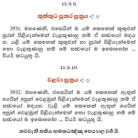
12. 9. 9.
කුක්කුට සූකර සූත්‍රය
3931. මහණෙනි, එසෙයින් ම යම් කෙනෙක් කුකුළුන්
හූරන් පිළිගැන්මෙන් වැළකුණාහු නම් ඒ සත්‍වයෝ මඳය
හ. යළි යම් කෙනෙක් කුකුළුන් හා හූරන් පිළිගැන්මෙන්
නො වැළකුණාහු නම් මේ සත්‍වයෝ ම ඉබොහෝහ ...
වීර්‍ය්‍ය කටයුතු යි.
12. 9. 10.
වළවා සූත්‍රය
3932. මහණෙනි, එසෙයින් ම යම් කෙනෙක් ඇතුන්
ගෙරින් අසුන් වෙළඹුන් පිළිගැන්මෙන් වැළකුණාහු නම් ඒ
සත්‍වයෝ මඳයහ. වැළි යම් කෙනෙක් ඇතුන් ගෙරින්
අසුන් වෙළඹුන් පිළිගැන්මෙන් නො වැළකුණාහු නම් මේ
සත්‍වයෝ ම ඉබොහෝහ ... වීර්‍ය්‍ය කටයුතු යි.
නවවැනි තතිය ආමකධඤ්ඤ පෙය්‍යාල වර්‍ග යි.