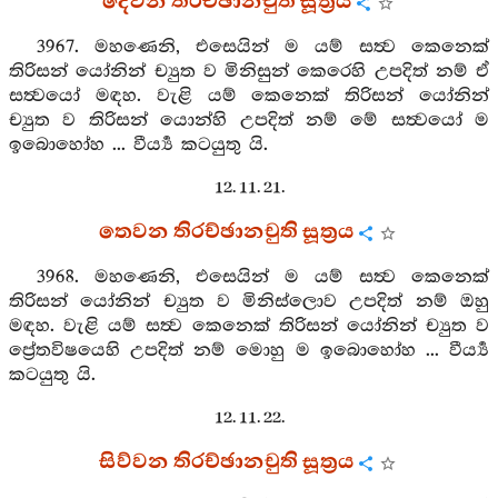
දෙවන තිරච්ඡානචුති සූත්‍රය
3967. මහණෙනි, එසෙයින් ම යම් සත්‍ව කෙනෙක්
තිරිසන් යෝනින් ච්‍යුත ව මිනිසුන් කෙරෙහි උපදිත් නම් ඒ
සත්‍වයෝ මඳහ. වැළි යම් කෙනෙක් තිරිසන් යෝනින්
ච්‍යුත ව තිරිසන් යොන්හි උපදිත් නම් මේ සත්‍වයෝ ම
ඉබොහෝහ ... වීර්‍ය්‍ය කටයුතු යි.
12. 11. 21.
තෙවන තිරච්ඡානචුති සූත්‍රය
3968. මහණෙනි, එසෙයින් ම යම් සත්‍ව කෙනෙක්
තිරිසන් යෝනින් ච්‍යුත ව මිනිස්ලොව උපදිත් නම් ඔහු
මඳහ. වැළි යම් සත්‍ව කෙනෙක් තිරිසන් යෝනින් ච්‍යුත ව
ප්‍රේතවිෂයෙහි උපදිත් නම් මොහු ම ඉබොහෝහ ... වීර්‍ය්‍ය
කටයුතු යි.
12. 11. 22.
සිව්වන තිරච්ඡානචුති සූත්‍රය