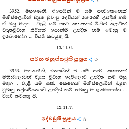
3952. මහණෙනි, එසෙයින් ම යම් සත්‍වකෙනෙක්
මිනිස්ලොවින් ච්‍යුත වූවාහු දෙවියන් කෙරෙහි උපදිත් නම්
ඒ ඔහු මඳහ . වැළි යම් සත්‍ව කෙනෙක් මිනිස් ලොවින්
ච්‍යුතවූවාහු තිරිසන් යොන්හි උපදිත් නම් මොහු ම
ඉබොහෝහ ... වීර්‍ය්‍ය කටයුතු යි.
12. 11. 6.
සවන මනුස්සචුති සූත්‍රය
3953. මහණෙනි, එසෙයින් ම යම් සත්‍ව කෙනෙක්
මිනිස්ලොවින් ච්‍යුත වූවාහු දෙව්ලොව උපදිත් නම් ඔහු
මඳහ . වැළි යම් සත්‍ව කෙනෙක් මිනිස්ලොවින් ච්‍යුත
වූවාහු ප්‍රේතවිෂයෙහි උපදිත් නම් මොහු ම ඉබොහෝහ ...
වීර්‍ය්‍ය කටයුතු යි.
12. 11. 7.
දේවචුති සූත්‍රය