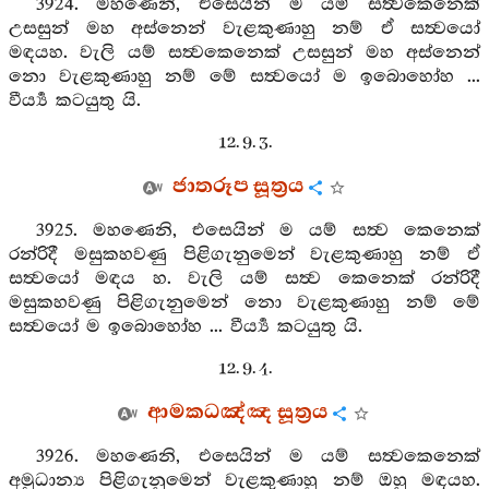
3924. මහණෙනි, එසෙයින් ම යම් සත්‍වකෙනෙක්
උසසුන් මහ අස්නෙන් වැළකුණාහු නම් ඒ සත්‍වයෝ
මඳයහ. වැලි යම් සත්‍වකෙනෙක් උසසුන් මහ අස්නෙන්
නො වැළකුණාහු නම් මේ සත්‍වයෝ ම ඉබොහෝහ ...
වීර්‍ය්‍ය කටයුතු යි.
12. 9. 3.
ජාතරූප සූත්‍රය
3925. මහණෙනි, එසෙයින් ම යම් සත්‍ව කෙනෙක්
රන්රිදී මසුකහවණු පිළිගැනුමෙන් වැළකුණාහු නම් ඒ
සත්‍වයෝ මඳය හ. වැලි යම් සත්‍ව කෙනෙක් රන්රිදී
මසුකහවණු පිළිගැනුමෙන් නො වැළකුණාහු නම් මේ
සත්‍වයෝ ම ඉබොහෝහ ... වීර්‍ය්‍ය කටයුතු යි.
12. 9. 4.
ආමකධඤ්ඤ සූත්‍රය
3926. මහණෙනි, එසෙයින් ම යම් සත්‍වකෙනෙක්
අමුධාන්‍ය පිළිගැනුමෙන් වැළකුණාහු නම් ඔහු මඳයහ.