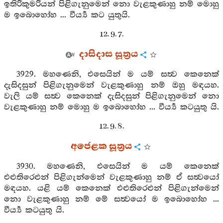
ඉතිරිකුමරියන් පිළිගැනුමෙන් නො වැළකුණාහු නම් මොහු
ම ඉබොහෝහ ... වීර්‍ය්‍ය කට යුතුයි.
12. 9. 7.
දාසිදාස සූත්‍රය
3929. මහණෙනි, එසෙයින් ම යම් සත්‍ව කෙනෙක්
දැසිදසුන් පිළිගැනුමෙන් වැළකුණාහු නම් ඔහු මඳයහ.
වැලි යම් සත්‍ව කෙනෙක් දැසිදසුන් පිළිගැනුමෙන් නො
වැළකුණාහු නම් මොහු ම ඉබොහෝහ ... වීර්‍ය්‍ය කටයුතු යි.
12. 9. 8.
අජෙළක සූත්‍රය
3930. මහණෙනි, එසෙයින් ම යම් කෙනෙක්
එළුතිරෙළුන් පිළිගැන්මෙන් වැළකුණාහු නම් ඒ සත්‍වයෝ
මඳයහ. යළි යම් කෙනෙක් එළුතිරෙළුන් පිළිගැන්මෙන්
නො වැළකුණාහු නම් මේ සත්‍වයෝ ම ඉබොහෝහ ...
වීර්‍ය්‍ය කටයුතු යි.