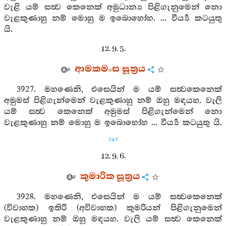
වැළි යම් සත්‍ව කෙනෙක් අමුධාන්‍ය පිළිගැනුමෙන් නො
වැළකුණාහු නම් මොහු ම ඉබොහෝහ. ... වීර්‍ය්‍ය කටයුතු
යි.
12. 9. 5.
ආමකමංස සූත්‍රය
3927. මහණෙනි, එසෙයින් ම යම් සත්‍වකෙනෙක්
අමුමස් පිළිගැන්මෙන් වැළකුණාහු නම් ඔහු මඳයහ. වැලි
යම් සත්‍ව කෙනෙක් අමුමස් පිළිගැන්මෙන් නො
වැළකුණාහු නම් මොහු ම ඉබොහෝහ ... වීර්‍ය්‍ය කටයුතු යි.
345
12. 9. 6.
කුමාරික සූත්‍රය
3928. මහණෙනි, එසෙයින් ම යම් සත්‍වකෙනෙක්
(විවාහක) ඉතිරි (අවිවාහක) කුමරියන් පිළිගැනුමෙන්
වැළකුණාහු නම් ඔහු මඳයහ. වැලි යම් සත්‍ව කෙනෙක්