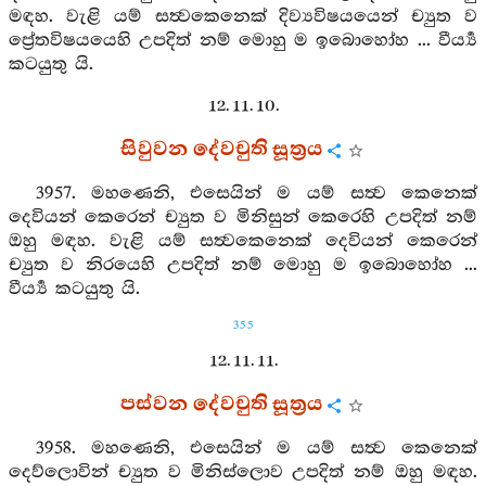
මඳහ. වැළි යම් සත්‍වකෙනෙක් දිව්‍යවිෂයයෙන් ච්‍යුත ව
ප්‍රේතවිෂයයෙහි උපදිත් නම් මොහු ම ඉබොහෝහ ... වීර්‍ය්‍ය
කටයුතු යි.
12. 11. 10.
සිවුවන දේවචුති සූත්‍රය
3957. මහණෙනි, එසෙයින් ම යම් සත්‍ව කෙනෙක්
දෙවියන් කෙරෙන් ච්‍යුත ව මිනිසුන් කෙරෙහි උපදිත් නම්
ඔහු මඳහ. වැළි යම් සත්‍වකෙනෙක් දෙවියන් කෙරෙන්
ච්‍යුත ව නිරයෙහි උපදිත් නම් මොහු ම ඉබොහෝහ ...
වීර්‍ය්‍ය කටයුතු යි.
355
12. 11. 11.
පස්වන දේවචුති සූත්‍රය
3958. මහණෙනි, එසෙයින් ම යම් සත්‍ව කෙනෙක්
දෙව්ලොවින් ච්‍යුත ව මිනිස්ලොව උපදිත් නම් ඔහු මඳහ.