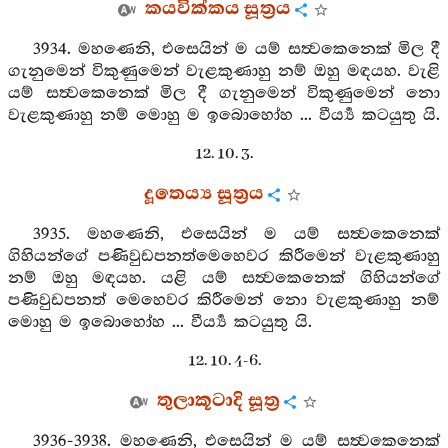
කයවික්කය සූත්‍රය
3934. මහණෙනි, එසෙයින් ම යම් සත්‍වකෙනෙක් මිල දී
ගැනුමෙන් විකුණුමෙන් වැළකුණාහු නම් ඔහු මඳයහ. වැළි
යම් සත්‍වකෙනෙක් මිල දී ගැනුමෙන් විකුණුමෙන් නො
වැළකුණාහු නම් මොහු ම ඉබොහෝහ ... වීර්‍ය්‍ය කටයුතු යි.
12. 10. 3.
දූතෙය්‍ය සූත්‍රය
3935. මහණෙනි, එසෙයින් ම යම් සත්‍වකෙනෙක්
ගිහියන්ගේ පණිවුඩපනත්මෙහෙවර කිරීමෙන් වැළකුණාහු
නම් ඔහු මඳයහ. යළි යම් සත්‍වකෙනෙක් ගිහියන්ගේ
පණිවුඩපනත් මෙහෙවර කිරීමෙන් නො වැළකුණාහු නම්
මොහු ම ඉබොහෝහ ... වීර්‍ය්‍ය කටයුතු යි.
12. 10. 4-6.
තුලාකූටාදි සූත්‍ර
3936-3938. මහණෙනි, එසෙයින් ම යම් සත්‍වකෙනෙක්