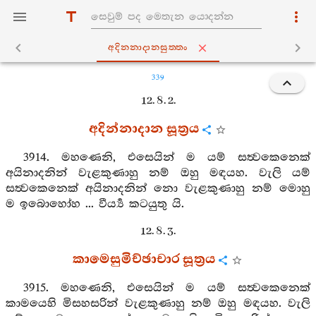
අදින‍්නාදානසුත‍්තං
339
12. 8. 2.
අදින්නාදාන සූත්‍රය
3914. මහණෙනි, එසෙයින් ම යම් සත්‍වකෙනෙක්
අයිනාදනින් වැළකුණාහු නම් ඔහු මඳයහ. වැලි යම්
සත්‍වකෙනෙක් අයිනාදනින් නො වැළකුණාහු නම් මොහු
ම ඉබොහෝහ ... වීර්‍ය්‍ය කටයුතු යි.
12. 8. 3.
කාමෙසුමිච්ඡාචාර සූත්‍රය
3915. මහණෙනි, එසෙයින් ම යම් සත්‍වකෙනෙක්
කාමයෙහි මිසහසරින් වැළකුණාහු නම් ඔහු මඳයහ. වැලි