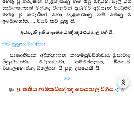
හේතු වූ කරුණින් වැළකුණාහු නම් ඔහු මඳයහ. වැලි යම්
සත්‍වකෙනෙක් මල්ගඳ විලෙවුන් දැරුමට අඩුතැන් පිරවුමට
හේතු වූ කරුණින් නො වැළකුණාහු නම් මොහු ම
ඉබොහෝහ. ... වීර්‍ය්‍ය කට යුතු යි.
අටවැනි දුතිය ආමකධඤ්ඤපෙය්‍යාල වර්‍ග යි.
එහි සූත්‍රනාමාවලිය:
පාණාතිපාත, අදින්නාදාන, කාමෙසුමිච්ඡාචාර, මුසාවාද,
පිසුණාවාචා, ඵරුසාවාචා, සම්ඵප්පලාප, බීජගාම,
විකාලභොජන, විලේපන යි සූත්‍ර දසයෙකි යි.
343
9. තතිය ආමකධඤ්ඤ පෙය්‍යාල වර්‍ගය
12. 9. 1.
නච්චගීත සූත්‍රය
3923. මහණෙනි, එසෙයින් ම යම් සත්‍වකෙනෙක්
නැටුමෙන් ගැයුමෙන් වැයුමෙන් විසුළු දස්නෙන්