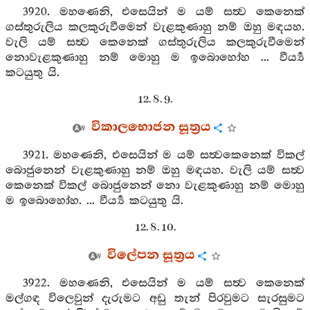
3920. මහණෙනි, එසෙයින් ම යම් සත්‍ව කෙනෙක්
ගස්තුරුලිය කලකුරුවීමෙන් වැළකුණාහු නම් ඔහු මඳයහ.
වැලි යම් සත්‍ව කෙනෙක් ගස්තුරුලිය කලකුරුවීමෙන්
නොවැළකුණාහු නම් මොහු ම ඉබොහෝහ ... වීර්‍ය්‍ය
කටයුතු යි.
12. 8. 9.
විකාලභොජන සූත්‍රය
3921. මහණෙනි, එසෙයින් ම යම් සත්‍වකෙනෙක් විකල්
බොජුනෙන් වැළකුණාහු නම් ඔහු මඳයහ. වැලි යම් සත්‍ව
කෙනෙක් විකල් බොජුනෙන් නො වැළකුණාහු නම් මොහු
ම ඉබොහෝහ. ... වීර්‍ය්‍ය කටයුතු යි.
12. 8. 10.
විලේපන සූත්‍රය
3922. මහණෙනි, එසෙයින් ම යම් සත්‍ව කෙනෙක්
මල්ගඳ විලෙවුන් දැරුමට අඩු තැන් පිරවුමට සැරසුමට