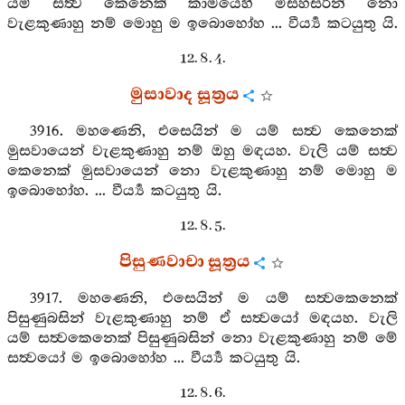
යම් සත්‍ව කෙනෙක් කාමයෙහි මිසහසරින් නො
වැළකුණාහු නම් මොහු ම ඉබොහෝහ ... වීර්‍ය්‍ය කටයුතු යි.
12. 8. 4.
මුසාවාද සූත්‍රය
3916. මහණෙනි, එසෙයින් ම යම් සත්‍ව කෙනෙක්
මුසවායෙන් වැළකුණාහු නම් ඔහු මඳයහ. වැලි යම් සත්‍ව
කෙනෙක් මුසවායෙන් නො වැළකුණාහු නම් මොහු ම
ඉබොහෝහ. ... වීර්‍ය්‍ය කටයුතු යි.
12. 8. 5.
පිසුණවාචා සූත්‍රය
3917. මහණෙනි, එසෙයින් ම යම් සත්‍වකෙනෙක්
පිසුණුබසින් වැළකුණාහු නම් ඒ සත්‍වයෝ මඳයහ. වැලි
යම් සත්‍වකෙනෙක් පිසුණුබසින් නො වැළකුණාහු නම් මේ
සත්‍වයෝ ම ඉබොහෝහ ... වීර්‍ය්‍ය කටයුතු යි.
12. 8. 6.