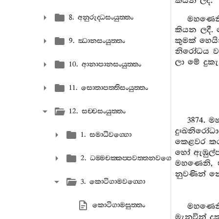
කියන ලදී.
8. අනුරුද‍්ධසංයුත‍්තං
මහණෙනි,
කියන ලදී. 
කුමක් හෙය
9. ඣානසංයුත‍්තං
නිරෝධය ව්
ලා මේ දුකැ ය
10. ආනාපානසංයුත‍්තං
11. සොතාපත‍්තිසංයුත‍්තං
12. සච‍්චසංයුත‍්තං
3874. මහ
දුඃඛනිරෝධාර
1. සමාධිවග‍්ගො
කෙළවර කර
හෝ ඇඹුල්
2. ධම‍්මචක‍්කප‍්පවත‍්තනවග‍්ගො
මහණෙනි, එස
නුවණින් න
3. කොටිගාමවග‍්ගො
කොටිගාමසුත‍්තං
මහණෙනි, 
මැනවින් ද