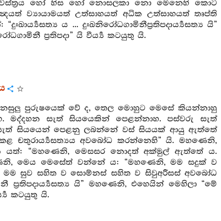
ලගත් වස්ත්‍රය හෝ හිස හෝ නොසලකා නො මෙනෙහි කොට
්‍දයත් ව්‍යායාමයත් උත්සාහයත් අධික උත්සාහයත් තෘප්ති
ාර්‍ය්‍යසත්‍ය ය ... දුඃඛනිරෝධගාමිනීප්‍රතිපදාර්‍ය්‍යසත්‍ය යි”
ාමිනී ප්‍රතිපදා” යි වීර්‍ය්‍ය කටයුතු යි.
රය
්වනසුලු පුරුෂයෙක් වේ ද, තෙල මොහුට මෙසේ කියන්නාහු
. මද්දහන සැත් සියයෙකින් පෙළන්නාහ. පස්වරු සැත්
 සැත් සියයෙන් පෙළනු ලබන්නේ වස් සියයක් ආයු ඇත්තේ
 චතුරාර්‍ය්‍යසත්‍යය අවබෝධ කරන්නෙහි” යි. මහණෙනි,
යින යත්: “මහණෙනි, මෙසසර නොදත් අක්මුල් ඇත්තේ ය.
නි, මෙය මෙසේත් වන්නේ ය: “මහණෙනි, මම සදුක් ව
ු මම සුව සහිත ව සොම්නස් සහිත ව සිවුඅරීසස් අවබෝධ
මිනී ප්‍රතිපදාර්‍ය්‍යසත්‍ය යි” මහණෙනි, එහෙයින් මෙහිලා “මේ
්‍ය කටයුතු යි.