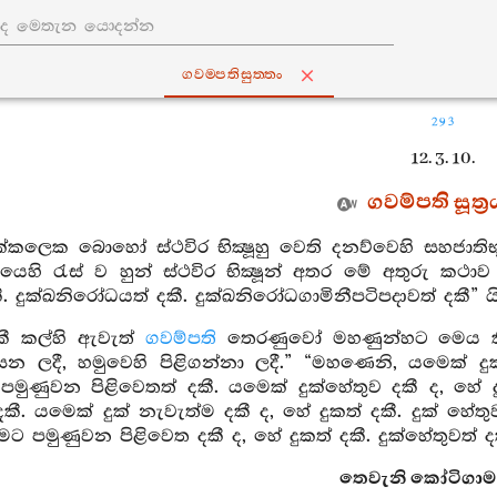
ගවම‍්පතිසුත‍්තං
293
12. 3. 10.
ගවම්පති සූත්‍ර
ක්කලෙක බොහෝ ස්ථවිර භික්‍ෂූහු වෙති දනව්වෙහි සහජාත
ෙහි රැස් ව හුන් ස්ථවිර භික්‍ෂූන් අතර මේ අතුරු කථා
ී. දුක්ඛනිරෝධයත් දකී. දුක්ඛනිරෝධගාමිනීපටිපදාවත් දකී” යි
ී කල්හි ඇවැත්
ගවම්පති
තෙරණුවෝ මහණුන්හට මෙය කීහ:
න ලදී, හමුවෙහි පිළිගන්නා ලදී.” “මහණෙනි, යමෙක් දුක ද
මුණුවන පිළිවෙතත් දකී. යමෙක් දුක්හේතුව දකී ද, හේ දු
දකී. යමෙක් දුක් නැවැත්ම දකී ද, හේ දුකත් දකී. දුක් හේත
මට පමුණුවන පිළිවෙත දකී ද, හේ දුකත් දකී. දුක්හේතුවත් දකී
තෙවැනි කෝටිගාමවර්