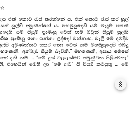
සැස එක් කොට රැස් කරන්නේ ය. එක් කොට රැස් කර හුල්
මහත් හුල්හි අමුණන්නේ ය. මහමුහුදෙහි යම් මැදුම් පමණ
හි යම් සියුම් ප්‍රාණීහු වෙත් නම් ඔවුන් සියුම් හුල්හි
ක ප්‍රාණීහු නො ගන්නා ලද්දෝ වන්නාහ. වැලි මේ දඹදිව
ුල්හි අමුණන්නට සුකර නො වෙත් නම් මහමුහුදෙහි එබඳු
මහණෙනි, අත්බැව සියුම් බැවිනි.” මහණෙනි, අපාය මෙසේ
 දනී නම් ... “මේ දුක් වැළැක්මට පමුණුවන පිළිවෙතැ”
හෙයින් මෙහි ලා “මේ දුඃඛ” යි වීර්‍ය්‍ය කටයුතු ... මේ
රුට මෙය පෙරටු ය. මෙය පෙර නිමිත්ත ය. මහණෙනි,
ණින් පිළිවිදිනු පිණිස මෙය පෙරටු ය, මෙය පෙර නිමිත්ත
න්නේ ය ... “මේ දුක් වැළැක්මට පමුණුවන පිළිවෙතැ” යි