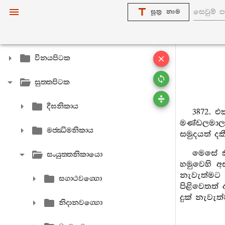
සූත්‍ර නාම
විනයපිටක
සුත‍්තපිටක
දීඝනිකාය
3872. එ
මණ්ඩලමාලය
මජ‍්ඣිමනිකාය
සමුදයත් දක
මෙසේ ක
සංයුත‍්තනිකායො
හමුවෙහි අස
නැවැත්මට ප
සගාථවග‍්ගො
පිළිවෙතත් 
දුක් නැවැත්
නිදානවග‍්ගො