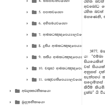
4. සීසපාවනවග‍්ගො
රහිත බවත
අවබෝධ නො ක
රහිත බවත් සි
5. පපාතවග‍්ගො
මහණෙනි, එහෙය
6. අභිසමයවග‍්ගො
7. ආමකධඤ‍්ඤපෙය්‍යාලවග‍්ගො
8. දුතිය ආමකධඤ‍්ඤපෙය්‍යාලවග‍්ගො
3877. ම
ය: “එම්බා
9. තතිය ආමකධඤ‍්ඤපෙය්‍යාලවග‍්ගො
සියයෙකින්
වස් සියයක
10. චතුත්‍ථ ආමකධඤ‍්ඤපෙය්‍යාලවග‍්ගො
අනුසස් දක
සැත්පහර 
11. පඤ‍්චගතිපෙය්‍යාලවග‍්ගො
සදොම්නස් 
කිරීම් කියම
අඞ‍්ගුත‍්තරනිකායො
දුක්ඛ” යි වී
ඛුද‍්දකනිකායො