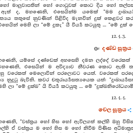
 හෝ මාලුවාපතින් හෝ ගොටුවක් කොට දිය හෝ තල්
් ද, මහණෙනි, එසෙයින්ම යමෙක් “මම දුඃඛාර්‍ය්‍යසත
ර්‍ය්‍යසත්‍යය තතුසේ නුවණින් පිළිවිද මැනවින් දුක් 
යින් මෙහි ලා “මේ දුකැ” යී වීර්‍ය්‍ය කටයුතු ... “මේ දුක් ග
12. 4. 3.
දණ්ඩ සූත්‍රය
මහණෙනි, යම්සේ දණ්ඩෙක් අහසෙහි දමන ලද්දේ වරෙකත් මු
මහණෙනි, එසෙයින් ම අවිද්‍යාව නීවරණ කොට ඇති ත
නාහු වරෙකත් මෙලොවින් පරලොවට යෙත්. වරෙකත් පර
සත්‍ය නුදුටු බැවිනි. කවර චතුරාර්‍ය්‍යසත්‍යයෙක යත්: “දුඃඛාර්‍ය්‍
 ලා “මේ දුක්ඛ” යි වීර්‍ය්‍ය කටයුතු ... මේ “දුක්ඛනිරෝධගාමිනී 
12. 4. 4.
චෙල සූත්‍රය
හණෙනි, “වස්ත්‍රය හෝ හිස හෝ ඇවිලගත් කල්හි ඔහු විසින
්හි ඒ වස්ත්‍රය ම හෝ හිස ම හෝ නිවීම පිණිස අධිමාත්‍රඡ