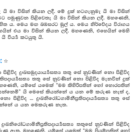
 මා විසින් කියන ලදී. මේ දුක් හටගැනුමැ යි මා විසින්
ක්මට පමුණුවන පිළිවෙතැ යි මා විසින් කියන ලදී. මහණෙනි,
සහිත ය. මෙය මඟ බඹසරට මුල් ය. මෙය නිර්වේදය විරාගය
ෙයින් එය මා විසින් කියන ලදී. මහණෙනි, එහෙයින් මෙහි
වීර්‍ය්‍ය කටයුතු යි.
ළිවිද දුඃඛසමුදයාර්‍ය්‍යසත්‍ය තතු සේ නුවණින් නො පිළිවිද
තිපදාර්‍ය්‍යසත්‍ය තතු සේ නුවණින් නො පිළිවිද මැනවින් දුක්
ෙනි, යම්සේ යමෙක් “මම කිහිරිපතින් හෝ හොරපතින්
න්නෙමි” යි මෙසේ කියන්නේ ය යන මේ කරුණ නැත් ද,
ිළිවිද ... දුඃඛනිරෝධගාමිනීප්‍රතිපදාර්‍ය්‍යසත්‍ය තතු සේ
කියන්නේ ය යන මෙකරුණ නැත.
ුඃඛනිරෝධගාමිනීප්‍රතිපදාර්‍ය්‍යසත්‍ය තතුසේ නුවණින් පිළිවිද
ුණ ඇත. මහණෙනි, යම්සේ යමෙක් “මම පියුම්පතින් හෝ