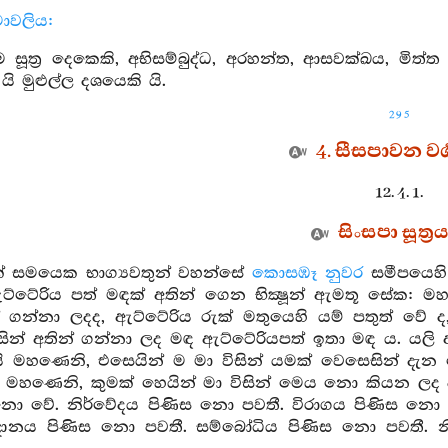
ාමාවලිය:
සූත්‍ර දෙකෙකි, අභිසම්බුද්ධ, අරහන්ත, ආසවක්ඛය, මිත
යි මුළුල්ල දශයෙකි යි.
295
4. සීසපාවන වර්
12. 4. 1.
සිංසපා සූත්‍ර
ක් සමයෙක භාග්‍යවතුන් වහන්සේ
කොසඹෑ නුවර
සමීපයෙහ
්ටේරිය පත් මඳක් අතින් ගෙන භික්‍ෂූන් ඇමතූ සේක: මහණ
 ගන්නා ලදද, ඇට්ටේරිය රුක් මතුයෙහි යම් පතුත් වේ ද, 
සින් අතින් ගන්නා ලද මඳ ඇට්ටේරියපත් ඉතා මඳ ය. යලි 
 මහණෙනි, එසෙයින් ම මා විසින් යමක් වෙසෙසින් ද
 මහණෙනි, කුමක් හෙයින් මා විසින් මෙය නො කියන 
 නො වේ. නිර්වේදය පිණිස නො පවතී. විරාගය පිණිස නො
ඥානය පිණිස නො පවතී. සම්බෝධිය පිණිස නො පවතී. නි