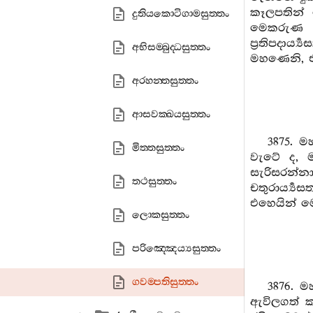
කෑලපතින්
දුතියකොටිගාමසුත‍්තං
මෙකරුණ ඇත
ප්‍රතිපදා
අභිසම‍්බුද‍්ධසුත‍්තං
මහණෙනි, එහෙ
අරහන‍්තසුත‍්තං
ආසවක‍්ඛයසුත‍්තං
3875. 
මිත‍්තසුත‍්තං
වැටේ ද, 
සැරිසරන්
තථසුත‍්තං
චතුරාර්‍ය්‍ය
එහෙයින් මෙහි
ලොකසුත‍්තං
පරිඤ‍්ඤෙය්‍යසුත‍්තං
ගවම‍්පතිසුත‍්තං
3876. ම
ඇවිලගත් කල