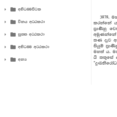
අභිධම‍්මපිටක
3878. 
විනය අට‍්ඨකථා
කරන්නේ ය.
ප්‍රාණීහු 
අමුණන්නේ 
සුත‍්ත අට‍්ඨකථා
තණ දැව අත
සියුම් ප්
අභිධම‍්ම අට‍්ඨකථා
මහත් ය. ම
යි තතුසේ ද
අන්‍ය
“දුඃඛනිරෝධගාම
3879. 
එසෙයින් ම 
ය. මහණෙනි