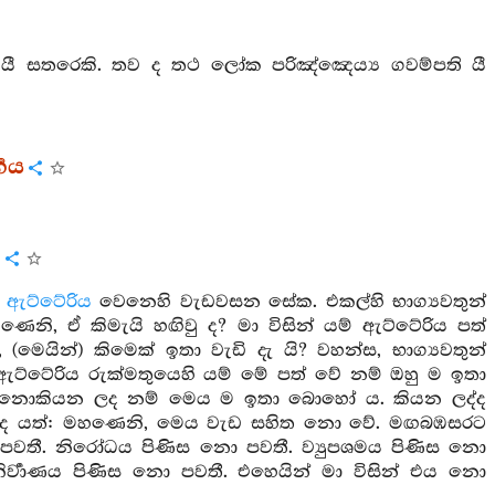
්ත යී සතරෙකි. තව ද තථ ලෝක පරිඤ්ඤෙය්‍ය ගවම්පති යී
‍ගය
ය
ි
ඇට්ටේරිය
වෙනෙහි වැඩවසන සේක. එකල්හි භාග්‍යවතුන්
ෙනි, ඒ කිමැයි හඟිවු ද? මා විසින් යම් ඇට්ටේරිය පත්
(මෙයින්) කිමෙක් ඉතා වැඩි දැ යි? වහන්ස, භාග්‍යවතුන්
ඇට්ටේරිය රුක්මතුයෙහි යම් මේ පත් වේ නම් ඔහු ම ඉතා
ැන නොකියන ලද නම් මෙය ම ඉතා බොහෝ ය. කියන ලද්ද
ලද ද යත්: මහණෙනි, මෙය වැඩ සහිත නො වේ. මඟබඹසරට
 පවතී. නිරෝධය පිණිස නො පවතී. ව්‍යුපශමය පිණිස නො
ර්‍වාණය පිණිස නො පවතී. එහෙයින් මා විසින් එය නො