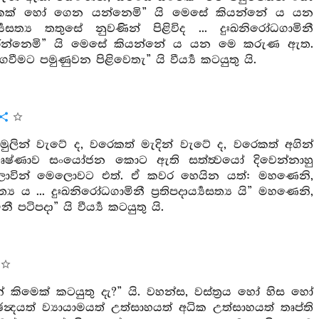
පකක් හෝ ගෙන යන්නෙමි” යි මෙසේ කියන්නේ ය යන
්‍ය තතුසේ නුවණින් පිළිවිද ... දුඃඛනිරෝධගාමිනී
කෙළවර කරන්නෙමි” යි මෙසේ කියන්නේ ය යන මෙ කරුණ ඇත.
ෙවීමට පමුණුවන පිළිවෙතැ” යි වීර්‍ය්‍ය කටයුතු යි.
ලින් වැටේ ද, වරෙකත් මැදින් වැටේ ද, වරෙකත් අගින්
ෘෂ්ණාව සංයෝජන කොට ඇති සත්ත්‍වයෝ දිවෙන්නාහු
ලොවින් මෙලොවට එත්. ඒ කවර හෙයින යත්: මහණෙනි,
යසත්‍ය ය ... දුඃඛනිරෝධගාමිනී ප්‍රතිපදාර්‍ය්‍යසත්‍ය යි” මහණෙනි,
පටිපදා” යි වීර්‍ය්‍ය කටයුතු යි.
් කිමෙක් කටයුතු දැ?” යි. වහන්ස, වස්ත්‍රය හෝ හිස හෝ
න්‍දයත් ව්‍යායාමයත් උත්සාහයත් අධික උත්සාහයත් තෘප්ති