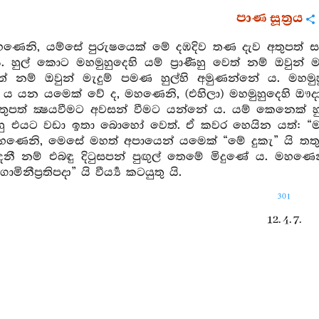
පාණ සූත්‍රය
මහණෙනි, යම්සේ පුරුෂයෙක් මේ දඹදිව තණ දැව අතුපත් 
 හුල් කොට මහමුහුදෙහි යම් ප්‍රාණීහු වෙත් නම් ඔවුන් 
වෙත් නම් ඔවුන් මැදුම් පමණ හුල්හි අමුණන්නේ ය. මහමුහුදෙ
ය යන යමෙක් වේ ද, මහණෙනි, (එහිලා) මහමුහුදෙහි ඖදාරි
ුපත් ක්‍ෂයවීමට අවසන් වීමට යන්නේ ය. යම් කෙනෙක් හ
‍රාණීහු එයට වඩා ඉතා බොහෝ වෙත්. ඒ කවර හෙයින යත්: “
හණෙනි, මෙසේ මහත් අපායෙන් යමෙක් “මේ දුකැ” යි තතුසේ
නී නම් එබඳු දිටුසපන් පුඟුල් තෙමේ මිදුණේ ය. මහණෙනි, එ
ිනීප්‍රතිපදා” යි වීර්‍ය්‍ය කටයුතු යි.
301
12. 4. 7.
සුරියූපම සූත්‍රය
මහණෙනි, යම් මේ අරුණෝදයයෙක් වේ නම් උදා වන හි
යම් මේ සම්දිටෙක් වේ නම් මහණහට සිවුඅරීසස් තතුසේ නුව
, සම්දිටු ගත් මහණහු විසින් “මේ දුකැ” යි තතුසේ දැනග