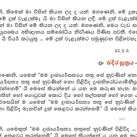
 කිමෙක් මා විසින් කියන ලද ද යත්: මහණෙනි, මේ දුකැ යි
මේ දුක් වැළැක්මැ යි මා විසින් කියන ලදී. මේ දුක් වැළැ
ින් මා විසින් මේ කියන ලද ද යත්: මහණෙනි, මෙය වැඩ 
‍යුපශමය අභිඥානය සම්බෝධිය නිර්‍වාණය පිණිස පවතී. එහ
ි වීර්‍ය්‍ය කටයුතු ... මේ දුක් වැළැක්මට පමුණුවන පිළිවෙතැ යි 
12. 4. 2.
ඛදිර සූත්‍රය
ණෙනි, යමෙක් “මම දුඃඛාර්‍ය්‍යසත්‍යය තතු සේ නුවණින් නො පි
්‍ය්‍යසත්‍ය තතු සේ නුවණින් නො පිළිවිද දුඃඛනිරෝධගාමිනීප්‍ර
න්නෙමි” යි මෙසේ කියන්නේ ය යන මෙ කරුණ නැත. මහණ
පතින් හෝ ගොටුවක් කොට දිය හෝ තල්පකක් හෝ ගෙන ය
ෙයින් ම යමෙක් “මම දුඃඛාර්‍ය්‍යසත්‍ය තතු සේ නුවණින් නො ප
ො පිළිවිද මැනවින් දුක් කෙළවර කරන්නෙමි” යි මෙසේ 
297
යමෙකුත් “මම දුඃඛාර්‍ය්‍යසත්‍ය තතුසේ නුවණින් පිළිවිද ... ද
ුක් කෙළවර කරන්නෙමි” යි මෙසේ කියන්නේ ය යන මෙ කර