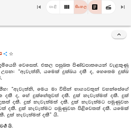
පාළි
සිංහල
ය
ිභූමියෙහි වෙසෙත්. එකල පසුබත පිණ්ඩපාතයෙන් වැළකුණු
ව උපන: “ඇවැත්නි, යමෙක් දුක්ඛය දකී ද, හෙතෙම දුක්ඛ
.
 “ඇවැත්නි, මෙය මා විසින් භාග්‍යවතුන් වහන්සේගේ
කී ද, හේ දුක්හේතුවත් දකී. දුක් නැවැත්මත් දකී. දුක්
කත් දකී. දුක් නැවැත්මත් දකී. දුක් නැවැත්මට පමුණුවන
ුවත් දකී. දුක් නැවැත්මට පමුණුවන පිළිවෙතත් දකී. යමෙක්
. දුක් නැවැත්මත් දකී” යි.
‍ග යි.