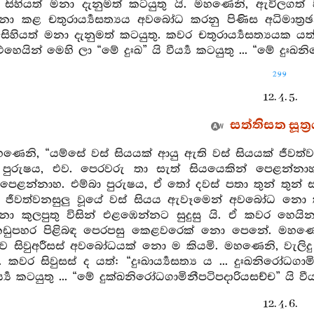
් සිහියත් මනා දැනුමත් කටයුතු යි. මහණෙනි, ඇවි
ළ චතුරාර්‍ය්‍යසත්‍යය අවබෝධ කරනු පිණිස අධිමාත්‍රඡන
හියත් මනා දැනුමත් කටයුතු. කවර චතුරාර්‍ය්‍යසත්‍යයක යත්: “දුඃඛ
ින් මෙහි ලා “මේ දුඃඛ” යි වීර්‍ය්‍ය කටයුතු ... “මේ දුඃඛනිරෝධග
299
12. 4. 5.
සත්තිසත සූත්‍
හණෙනි, “යම්සේ වස් සියයක් ආයු ඇති වස් සියයක් ජීවත
 පුරුෂය, එව. පෙරවරු තා සැත් සියයෙකින් පෙළන්නාහ
 පෙළන්නාහ. එම්බා පුරුෂය, ඒ තෝ දවස් පතා තුන් තුන්
් ජීවත්වනසුලු වූයේ වස් සියය ඇවෑමෙන් අවබෝධ නො කළ
්නා කුලපුතු විසින් එළඹෙන්නට සුදුසු යි. ඒ කවර හෙ
කඩුපහර පිළිබඳ පෙරපසු කෙළවරෙක් නො පෙනේ. මහණෙ
ව සිවුඅරීසස් අවබෝධයක් නො ම කියමි. මහණෙනි, වැලිද
ි. කවර සිවුසස් ද යත්: “දුඃඛාර්‍ය්‍යසත්‍ය ය ... දුඃඛනිරෝධගා
ර්‍ය්‍ය කටයුතු ... “මේ දුක්ඛනිරෝධගාමිනීපටිපදාරියසච්ච” යි වීර්‍ය
12. 4. 6.