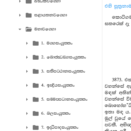
ඛන්‍ධකවග‍්ගො
එහි සූත්‍රන
සළායතනවග‍්ගො
කොටිගම 
සතරෙක් දැ 
මහාවග‍්ගො
1. මග‍්ගසංයුත‍්තං
2. බොජ‍්ඣඞ‍්ගසංයුත‍්තං
3. සතිපට‍්ඨානසංයුත‍්තං
3873. එ
4. ඉන්‍ද්‍රියසංයුත‍්තං
වහන්සේ ඇට
මඳක් අතින්
වහන්සේ වි
5. සම‍්මප‍්පධානසංයුත‍්තං
බොහෝහ”යි
ඉතා මඳ ය.
6. බලසංයුත‍්තං
මුල් වූයේ
පවතී. අභි
7. ඉද‍්ධිපාදසංයුත‍්තං