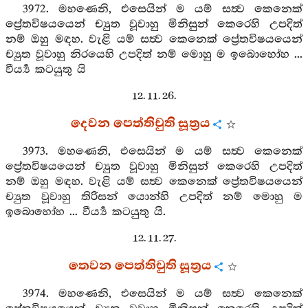
3972. මහණෙනි, එසෙයින් ම යම් සත්‍ව කෙනෙක්
ප්‍රේතවිෂයයෙන් ච්‍යුත වූවාහු මිනිසුන් කෙරෙහි උපදිත්
නම් ඔහු මඳහ. වැළි යම් සත්‍ව කෙනෙක් ප්‍රේතවිෂයයෙන්
ච්‍යුත වූවාහු නිරයෙහි උපදිත් නම් මොහු ම ඉබොහෝහ ...
වීර්‍ය්‍ය කටයුතු යි
12. 11. 26.
දෙවන පෙත්තිචුති සූත්‍රය
3973. මහණෙනි, එසෙයින් ම යම් සත්‍ව කෙනෙක්
ප්‍රේතවිෂයයෙන් ච්‍යුත වූවාහු මිනිසුන් කෙරෙහි උපදිත්
නම් ඔහු මඳහ. වැළි යම් සත්‍ව කෙනෙක් ප්‍රේතවිෂයයෙන්
ච්‍යුත වූවාහු තිරිසන් යොන්හි උපදිත් නම් මොහු ම
ඉබොහෝහ ... වීර්‍ය්‍ය කටයුතු යි.
12. 11. 27.
තෙවන පෙත්තිචුති සූත්‍රය
3974. මහණෙනි, එසෙයින් ම යම් සත්‍ව කෙනෙක්