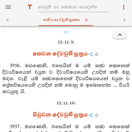
තතියදෙවචුතිසුත‍්තං
353
12. 11. 9.
තෙවන දේවචුති සූත්‍රය
3956. මහණෙනි, එසෙයින් ම යම් සත්‍ව කෙනෙක්
දිව්‍යවිෂයෙන් ච්‍යුත ව දිව්‍යවිෂයයෙහි උපදිත් නම් ඔහු
මඳහ. වැළි යම් සත්‍වකෙනෙක් දිව්‍යවිෂයයෙන් ච්‍යුත ව
ප්‍රේතවිෂයයෙහි උපදිත් නම් මොහු ම ඉබොහෝහ ... වීර්‍ය්‍ය
කටයුතු යි.
12. 11. 10.
සිවුවන දේවචුති සූත්‍රය
3957. මහණෙනි, එසෙයින් ම යම් සත්‍ව කෙනෙක්