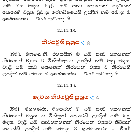
නම් ඔහු මඳහ. වැළි යම් සත්‍ව කෙනෙක් දෙවියන්
කෙරෙහි ච්‍යුත වූවාහු ප්‍රේතවිෂයෙහි උපදිත් නම් මොහු ම
ඉබොහෝහ ... වීර්‍ය්‍ය කටයුතු යි.
12. 11. 13.
නිරයචුති සූත්‍රය
3960. මහණෙනි, එසෙයින් ම යම් සත්‍ව කෙනෙක්
නිරයෙන් ච්‍යුත ව මිනිස්ලොව උපදිත් නම් ඔහු මඳහ.
වැළි යම් සත්‍ව කෙනෙක් නිරයෙන් ච්‍යුත ව නිරයෙහි
උපදිත් නම් මොහු ම ඉබොහෝහ ... වීර්‍ය්‍ය කටයුතු යි.
12. 11. 14.
දෙවන නිරයචුති සූත්‍රය
3961. මහණෙනි, එසෙයින් ම යම් සත්‍ව කෙනෙක්
නිරයෙන් ච්‍යුත ව මිනිසුන් කෙරෙහි උපදිත් නම් ඔහු
මඳහ. වැළි යම් සත්‍වකෙනෙක් නිරයෙන් ච්‍යුතව තිරිසන්
යොන්හි උපදිත් නම් මොහු ම ඉබොහෝහ ... වීර්‍ය්‍ය