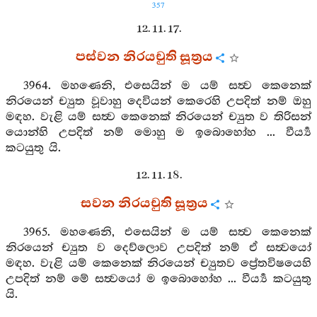
357
12. 11. 17.
පස්වන නිරයචුති සූත්‍රය
3964. මහණෙනි, එසෙයින් ම යම් සත්‍ව කෙනෙක්
නිරයෙන් ච්‍යුත වූවාහු දෙවියන් කෙරෙහි උපදිත් නම් ඔහු
මඳහ. වැළි යම් සත්‍ව කෙනෙක් නිරයෙන් ච්‍යුත ව තිරිසන්
යොන්හි උපදිත් නම් මොහු ම ඉබොහෝහ ... වීර්‍ය්‍ය
කටයුතු යි.
12. 11. 18.
සවන නිරයචුති සූත්‍රය
3965. මහණෙනි, එසෙයින් ම යම් සත්‍ව කෙනෙක්
නිරයෙන් ච්‍යුත ව දෙව්ලොව උපදිත් නම් ඒ සත්‍වයෝ
මඳහ. වැළි යම් කෙනෙක් නිරයෙන් ච්‍යුතව ප්‍රේතවිෂයෙහි
උපදිත් නම් මේ සත්‍වයෝ ම ඉබොහෝහ ... වීර්‍ය්‍ය කටයුතු
යි.