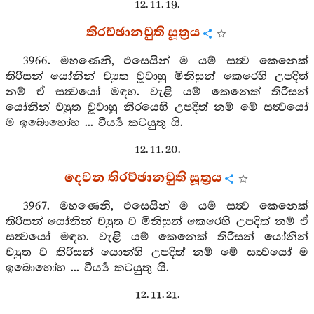
12. 11. 19.
තිරච්ඡානචුති සූත්‍රය
3966. මහණෙනි, එසෙයින් ම යම් සත්‍ව කෙනෙක්
තිරිසන් යෝනින් ච්‍යුත වූවාහු මිනිසුන් කෙරෙහි උපදිත්
නම් ඒ සත්‍වයෝ මඳහ. වැළි යම් කෙනෙක් තිරිසන්
යෝනින් ච්‍යුත වූවාහු නිරයෙහි උපදිත් නම් මේ සත්‍වයෝ
ම ඉබොහෝහ ... වීර්‍ය්‍ය කටයුතු යි.
12. 11. 20.
දෙවන තිරච්ඡානචුති සූත්‍රය
3967. මහණෙනි, එසෙයින් ම යම් සත්‍ව කෙනෙක්
තිරිසන් යෝනින් ච්‍යුත ව මිනිසුන් කෙරෙහි උපදිත් නම් ඒ
සත්‍වයෝ මඳහ. වැළි යම් කෙනෙක් තිරිසන් යෝනින්
ච්‍යුත ව තිරිසන් යොන්හි උපදිත් නම් මේ සත්‍වයෝ ම
ඉබොහෝහ ... වීර්‍ය්‍ය කටයුතු යි.
12. 11. 21.