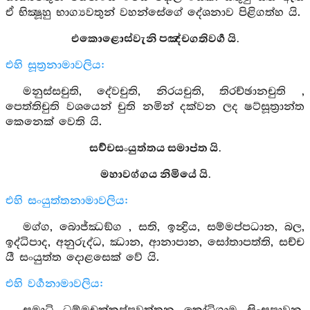
ඒ භික්‍ෂූහු භාග්‍යවතුන් වහන්සේගේ දේශනාව පිළිගත්හ යි.
එකොළොස්වැනි පඤ්චගතිවර්‍ග යි.
එහි සූත්‍රනාමාවලිය:
මනුස්සචුති, දේවචුති, නිරයචුති, තිරච්ඡානචුති ,
පෙත්තිචුති වශයෙන් චුති නමින් දක්වන ලද ෂට්සූත්‍රාන්ත
කෙනෙක් වෙති යි.
සච්චසංයුත්තය සමාප්ත යි.
මහාවග්ගය නිමියේ යි.
එහි සංයුත්තනාමාවලිය:
මග්ග, බොජ්ඣඞ්ග , සති, ඉන්‍ද්‍රිය, සම්මප්පධාන, බල,
ඉද්ධිපාද, අනුරුද්ධ, ඣාන, ආනාපාන, සෝතාපත්ති, සච්ච
යී සංයුත්ත දොළසෙක් වේ යි.
එහි වර්‍ගනාමාවලිය: