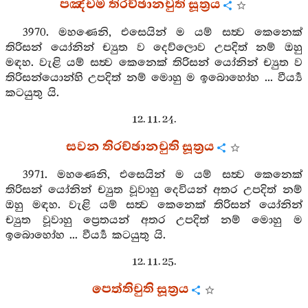
පඤ්චම තිරච්ඡානචුති සූත්‍රය
3970. මහණෙනි, එසෙයින් ම යම් සත්‍ව කෙනෙක්
තිරිසන් යෝනින් ච්‍යුත ව දෙව්ලොව උපදිත් නම් ඔහු
මඳහ. වැළි යම් සත්‍ව කෙනෙක් තිරිසන් යෝනින් ච්‍යුත ව
තිරිසන්යොන්හි උපදිත් නම් මොහු ම ඉබොහෝහ ... වීර්‍ය්‍ය
කටයුතු යි.
12. 11. 24.
සවන තිරච්ඡානචුති සූත්‍රය
3971. මහණෙනි, එසෙයින් ම යම් සත්‍ව කෙනෙක්
තිරිසන් යෝනින් ච්‍යුත වූවාහු දෙවියන් අතර උපදිත් නම්
ඔහු මඳහ. වැළි යම් සත්‍ව කෙනෙක් තිරිසන් යෝනින්
ච්‍යුත වූවාහු ප්‍රෙතයන් අතර උපදිත් නම් මොහු ම
ඉබොහෝහ ... වීර්‍ය්‍ය කටයුතු යි.
12. 11. 25.
පෙත්තිචුති සූත්‍රය