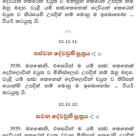
දෙවියන් කෙරෙන් ච්‍යුත ව මිනිසුන් කෙරෙහි උපදිත් නම්
ඔහු මඳහ. වැළි යම් සත්‍වකෙනෙක් දෙවියන් කෙරෙන්
ච්‍යුත ව නිරයෙහි උපදිත් නම් මොහු ම ඉබොහෝහ ...
වීර්‍ය්‍ය කටයුතු යි.
355
12. 11. 11.
පස්වන දේවචුති සූත්‍රය
3958. මහණෙනි, එසෙයින් ම යම් සත්‍ව කෙනෙක්
දෙව්ලොවින් ච්‍යුත ව මිනිස්ලොව උපදිත් නම් ඔහු මඳහ.
වැළි යම් සත්‍ව කෙනෙක් දෙව්ලොවින් ච්‍යුත ව තිරිසන්
යොන්හි උපදිත් නම් මොහු ම ඉබොහෝහ ... වීර්‍ය්‍ය
කටයුතු යි.
12. 11. 12.
සවන දේවචුති සූත්‍රය
3959. මහණෙනි, එසෙයින් ම යම් සත්‍ව කෙනෙක්
දෙවියන් කෙරෙන් ච්‍යුත වූවාහු මිනිසුන් කෙරෙහි උපදිත්