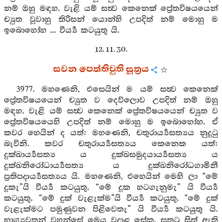
නම් ඔහු මඳහ. වැළි යම් සත්‍ව කෙනෙක් ප්‍රේතවිෂයයෙන්
ච්‍යුත වූවාහු තිරිසන් යොන්හි උපදිත් නම් මොහු ම
ඉබොහෝහ ... වීර්‍ය්‍ය කටයුතු යි.
12. 11. 30.
සවන පෙත්තිචුති සූත්‍රය
3977. මහණෙනි, එසෙයින් ම යම් සත්‍ව කෙනෙක්
ප්‍රේතවිෂයයෙන් ච්‍යුත ව දෙව්ලොව උපදිත් නම් ඔහු
මඳහ. වැළි යම් සත්‍ව කෙනෙක් ප්‍රේතවිෂයයෙන් ච්‍යුත ව
ප්‍රේතවිෂයයෙහි උපදිත් නම් මොහු ම ඉබොහෝහ. ඒ
කවර හෙයින් ද යත්: මහණෙනි, චතුරාර්‍ය්‍යසත්‍යය නුදුටු
බැවිනි. කවර චතුරාර්‍ය්‍යසත්‍යය කෙනෙක යත්:
දුක්ඛාර්‍ය්‍යසත්‍ය ය දුක්ඛසමුදයාර්‍ය්‍යසත්‍ය ය
දුක්ඛනිරෝධාර්‍ය්‍යසත්‍ය ය දුක්ඛනිරෝධගාමිනී
ප්‍රතිපදාර්‍ය්‍යසත්‍යය යි. මහණෙනි, එහෙයින් මෙහි ලා “මේ
දුකැ”යි වීර්‍ය්‍ය කටයුතු. “මේ දුක හටගැනුමැ” යි වීර්‍ය්‍ය
කටයුතු. “මේ දුක් වැළැක්ම”යි වීර්‍ය්‍ය කටයුතු. “මේ දුක්
වැළැක්මට පමුණුවන පිළිවෙතැ” යි වීර්‍ය්‍ය කටයුතු යි.
භාග්‍යවතුන් වහන්සේ මෙය වදාළ සේක. සතුටු සිත් ඇති