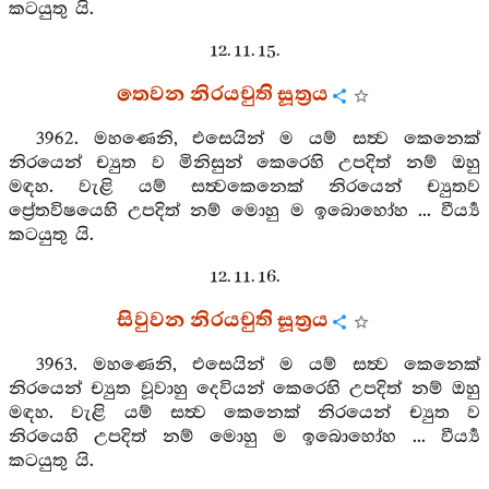
කටයුතු යි.
12. 11. 15.
තෙවන නිරයචුති සූත්‍රය
3962. මහණෙනි, එසෙයින් ම යම් සත්‍ව කෙනෙක්
නිරයෙන් ච්‍යුත ව මිනිසුන් කෙරෙහි උපදිත් නම් ඔහු
මඳහ. වැළි යම් සත්‍වකෙනෙක් නිරයෙන් ච්‍යුතව
ප්‍රේතවිෂයෙහි උපදිත් නම් මොහු ම ඉබොහෝහ ... වීර්‍ය්‍ය
කටයුතු යි.
12. 11. 16.
සිවුවන නිරයචුති සූත්‍රය
3963. මහණෙනි, එසෙයින් ම යම් සත්‍ව කෙනෙක්
නිරයෙන් ච්‍යුත වූවාහු දෙවියන් කෙරෙහි උපදිත් නම් ඔහු
මඳහ. වැළි යම් සත්‍ව කෙනෙක් නිරයෙන් ච්‍යුත ව
නිරයෙහි උපදිත් නම් මොහු ම ඉබොහෝහ ... වීර්‍ය්‍ය
කටයුතු යි.