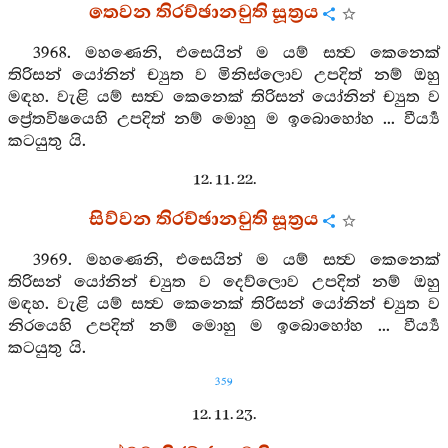
තෙවන තිරච්ඡානචුති සූත්‍රය
3968. මහණෙනි, එසෙයින් ම යම් සත්‍ව කෙනෙක්
තිරිසන් යෝනින් ච්‍යුත ව මිනිස්ලොව උපදිත් නම් ඔහු
මඳහ. වැළි යම් සත්‍ව කෙනෙක් තිරිසන් යෝනින් ච්‍යුත ව
ප්‍රේතවිෂයෙහි උපදිත් නම් මොහු ම ඉබොහෝහ ... වීර්‍ය්‍ය
කටයුතු යි.
12. 11. 22.
සිව්වන තිරච්ඡානචුති සූත්‍රය
3969. මහණෙනි, එසෙයින් ම යම් සත්‍ව කෙනෙක්
තිරිසන් යෝනින් ච්‍යුත ව දෙව්ලොව උපදිත් නම් ඔහු
මඳහ. වැළි යම් සත්‍ව කෙනෙක් තිරිසන් යෝනින් ච්‍යුත ව
නිරයෙහි උපදිත් නම් මොහු ම ඉබොහෝහ ... වීර්‍ය්‍ය
කටයුතු යි.
359
12. 11. 23.