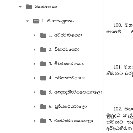
මහාවග‍්ගො
1. මග‍්ගසංයුත‍්තං
100. ම
තෙමේ … නි
1. අවිජ‍්ජාවග‍්ගො
2. විහාරවග‍්ගො
3. මිච‍්ඡත‍්තවග‍්ගො
101. ම
නිවනට බරව
4. පටිපත‍්තිවග‍්ගො
5. අඤ‍්ඤතිත්‍ථියපෙය්‍යාලො
6. සූරියපෙය්‍යාලො
102. මහ
මුහුදට නැ
7. එකධම‍්මපෙය්‍යාලො
නිවනට නැ
අරීඅටඟිමඟ