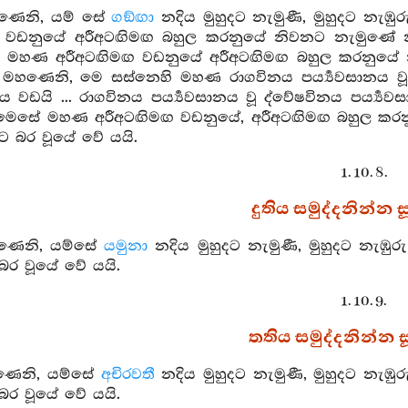
හණෙනි, යම් සේ
ගඞ්ඟා
නදිය මුහුදට නැමුණී, මුහුදට නැඹු
ඟ වඩනුයේ අරීඅටඟිමඟ බහුල කරනුයේ නිවනට නැමුණේ න
 මහණ අරීඅටඟිමඟ වඩනුයේ අරීඅටඟිමඟ බහුල කරනුයේ 
මහණෙනි, මෙ සස්නෙහි මහණ රාගවිනය පර්‍ය්‍යවසානය වූ ද
ටිය වඩයි ... රාගවිනය පර්‍ය්‍යවසානය වූ ද්වේෂවිනය පර්‍ය්‍
මෙසේ මහණ අරීඅටඟිමඟ වඩනුයේ, අරීඅටඟිමඟ බහුල කරන
ට බර වූයේ වේ යයි.
1. 10. 8.
දුතිය සමුද්දනින්න සූ
හණෙනි, යම්සේ
යමුනා
නදිය මුහුදට නැමුණී, මුහුදට නැඹු
ර වූයේ වේ යයි.
1. 10. 9.
තතිය සමුද්දනින්න සූ
හණෙනි, යම්සේ
අචිරවතී
නදිය මුහුදට නැමුණී, මුහුදට නැඹ
ර වූයේ වේ යයි.