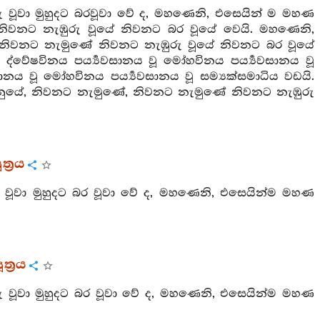
රු වූවා මුහුදට බරවූවා වේ ද, මහණෙනි, එසෙයින් ම මහණ
ිවනට නැඹුරු වූයේ නිවනට බර වූයේ වෙයි. මහණෙනි,
නිවනට නැමුණේ නිවනට නැඹුරු වූයේ නිවනට බර වූයේ
්වේෂවිනය පර්‍ය්‍යවසානය වූ මෝහවිනය පර්‍ය්‍යවසානය වූ
යවසානය වූ මෝහවිනය පර්‍ය්‍යවසානය වූ සම්‍යක්සමාධිය වඩයි.
ුයේ, නිවනට නැමුණේ, නිවනට නැමුණේ නිවනට නැඹුරු
ත්‍රය
රු වූවා මුහුදට බර වූවා වේ ද, මහණෙනි, එසෙයින්ම මහණ
ත්‍රය
ුරු වූවා මුහුදට බර වූවා වේ ද, මහණෙනි, එසෙයින්ම මහණ