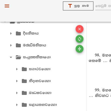
සූත්‍ර නාම
විනයපිටක
සුත‍්තපිටක
දීඝනිකාය
මජ‍්ඣිමනිකාය
98. මහ
සංයුත‍්තනිකායො
තෙමේ … නි
සගාථවග‍්ගො
නිදානවග‍්ගො
99. මහ
ඛන්‍ධකවග‍්ගො
… නිවනට බ
සළායතනවග‍්ගො