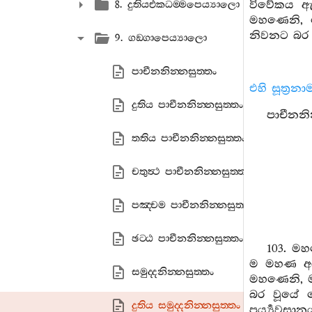
විවේකය ඇස
8. දුතියඑකධම‍්මපෙය්‍යාලො
මහණෙනි, 
නිවනට බර 
9. ගඞ‍්ගාපෙය්‍යාලො
පාචීනනින‍්නසුත‍්තං
එහි සූත්‍රන
දුතිය පාචීනනින‍්නසුත‍්තං
පාචීනනින
තතිය පාචීනනින‍්නසුත‍්තං
චතුත්‍ථ පාචීනනින‍්නසුත‍්තං
පඤ‍්චම පාචීනනින‍්නසුත‍්තං
ඡට‍්ඨ පාචීනනින‍්නසුත‍්තං
103. ම
ම මහණ අර
සමුද‍්දනින‍්නසුත‍්තං
මහණෙනි, 
බර වූයේ ව
දුතිය සමුද‍්දනින‍්නසුත‍්තං
පර්‍ය්‍යවස