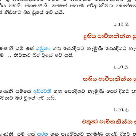
මාධිය වඩයි. මහණෙනි, මෙසේ මහණ අරීඅටඟිමඟ වඩන්
යේ නිවනට බර වූයේ වේ යයි.
1. 10. 2.
දුතිය පාචීනනින්න සූ
හණෙනි යම් සේ
යමුනා
ගඟ පෙරදිගට නැමුණි පෙරදිගට නැඹු
 … නිවනට බර වූයේ වේ යයි.
1. 10. 3.
තතිය පාචීනනින්න සූ
හණෙනි යම්සේ
අචිරවතී
ගඟ පෙරදිගට නැමුණි පෙර දිගට නැ
වනට බර වූයේ වේ යයි.
1. 10. 4.
චතුත්‍ථ පාචීනනින්න සූ
හණෙනි, යම් සේ
සරභූ
ගඟ පැදුම්දිගට නැමුණි පැදුම් දිගට 