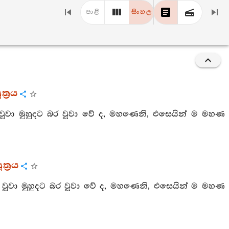
පාළි
සිංහල
ත්‍රය
ු වූවා මුහුදට බර වූවා වේ ද, මහණෙනි, එසෙයින් ම මහණ
ත්‍රය
ු වූවා මුහුදට බර වූවා වේ ද, මහණෙනි, එසෙයින් ම මහණ