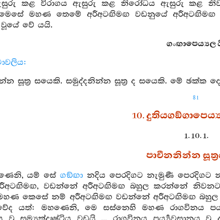
ුරු කළ විරාගය ඇසුරු කළ නිරෝධය ඇසුරු කළ නිවනට න
මෙසේ මහණ තෙමේ අරීඅටඟිමඟ වඩනුයේ අරීඅටඟිමඟ බ
වූයේ වේ යයි.
ගංඟාපෙය්‍යල ය
ාමාවලිය:
්න සූත්‍ර සයෙකි. සමුද්දනින්න සූත්‍ර ද සයෙකි. මේ ඡක්ක දෙ
81
10. දුතියගඞ්ගාපෙය්
1. 10. 1.
පාචීනනින්න සූත්‍
හණෙනි, යම් සේ
ගඞ්ඟා
නදිය පෙරදිගට නැමුණී පෙරදිගට නැ
ීඅටඟිමඟ, වඩන්නේ අරීඅටඟිමඟ බහුල කරන්නේ නිවනට 
මහණ කෙසේ නම් අරීඅටඟිමඟ වඩන්නේ අරීඅටඟිමඟ බහුල
ේද යත්: මහණෙනි, මෙ සස්නෙහි මහණ රාගවිනය පර්‍ය්‍
ානය වූ සම්‍යක්දෘෂ්ටිය වඩයි ... රාගවිනය පර්‍ය්‍යවසානය ව