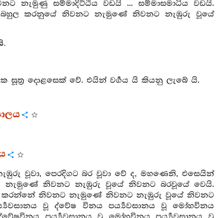
ැමුණු සම්මාදිට්ඨිය වඩයි ... සම්මාසමාධිය වඩයි.
හුල කරනුයේ නිවනට නැමුණේ නිවනට නැඹුරු වූයේ
ි.
ක සූත්‍ර දොළසෙක් වේ. එයින් වර්‍ගය යි කියනු ලැබේ යි.
‍යාලය
රය
ඹුරු වූවා, පෙරදිගට බර වූවා වේ ද, මහණෙනි, එසෙයින්
නැමුණේ නිවනට නැඹුරු වූයේ නිවනට බරවූයේ වෙයි.
 කරන්නේ නිවනට නැමුණේ නිවනට නැඹුරු වූයේ නිවනට
යවසානය වූ ද්වේෂ විනය පර්‍ය්‍යවසානය වූ මෝහවිනය
ූ ද්වේෂවිනය පර්‍ය්‍යවසානය වූ මෝහවිනය පර්‍ය්‍යවසානය වූ