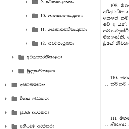
9. ඣානසංයුත‍්තං
109. ම
අරීඅටඟිම
10. ආනාපානසංයුත‍්තං
කෙසේ නම්
වේ ද යත්: 
11. සොතාපත‍්තිසංයුත‍්තං
සම්‍යග්දෘෂ්
මහණෙනි, 
වූයේ නිවන
12. සච‍්චසංයුත‍්තං
අඞ‍්ගුත‍්තරනිකායො
ඛුද‍්දකනිකායො
110. ම
… නිවනට බ
අභිධම‍්මපිටක
විනය අට‍්ඨකථා
සුත‍්ත අට‍්ඨකථා
111. ම
… නිවනට බ
අභිධම‍්ම අට‍්ඨකථා