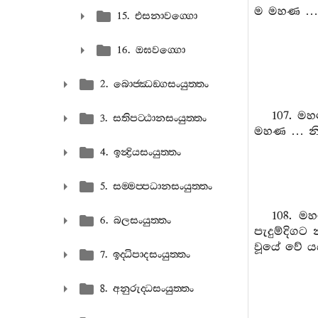
ම මහණ … 
15. එසනාවග‍්ගො
16. ඔඝවග‍්ගො
2. බොජ‍්ඣඞ‍්ගසංයුත‍්තං
107. ම
3. සතිපට‍්ඨානසංයුත‍්තං
මහණ … නි
4. ඉන්‍ද්‍රියසංයුත‍්තං
5. සම‍්මප‍්පධානසංයුත‍්තං
108. මහ
6. බලසංයුත‍්තං
පැදුම්දිගට
වූයේ වේ යය
7. ඉද‍්ධිපාදසංයුත‍්තං
8. අනුරුද‍්ධසංයුත‍්තං