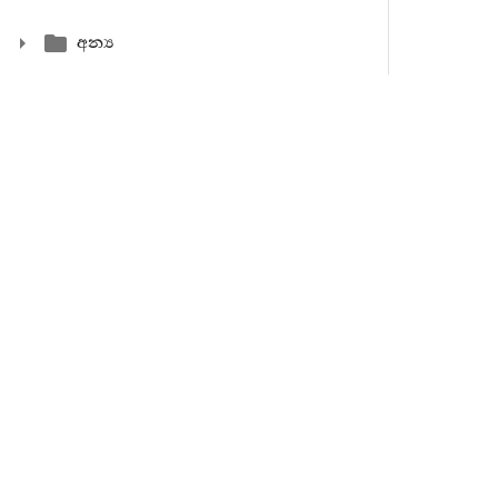
අන්‍ය
112. ම
බර වූයේ වේ
113. ම
බර වූයේ වේ
114. මහ
මුහුදට නැම