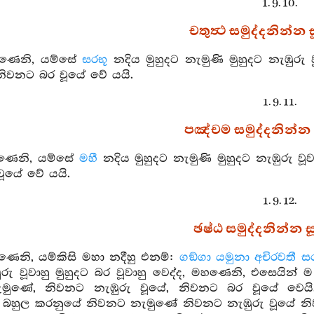
1. 9. 10.
චතුත්‍ථ සමුද්දනින්න සූ
හණෙනි, යම්සේ
සරභූ
නදිය මුහුදට නැමුණි මුහුදට නැඹුරු
වනට බර වූයේ වේ යයි.
1. 9. 11.
පඤ්චම සමුද්දනින්න ස
හණෙනි, යම්සේ
මහී
නදිය මුහුදට නැමුණි මුහුදට නැඹුරු 
ූයේ වේ යයි.
1. 9. 12.
ඡෂ්ඨ සමුද්දනින්න සූත
ණෙනි, යම්කිසි මහා නදීහු එනම්:
ගඞ්ගා
යමුනා
අචිරවතී
සර
ඹුරු වූවාහු මුහුදට බර වූවාහු වෙද්ද, මහණෙනි, එසෙය
මුණේ, නිවනට නැඹුරු වූයේ, නිවනට බර වූයේ වෙ
 බහුල කරනුයේ නිවනට නැමුණේ නිවනට නැඹුරු වූයේ න