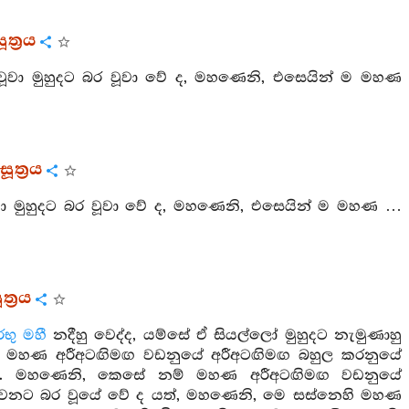
ත්‍රය
 වූවා මුහුදට බර වූවා වේ ද, මහණෙනි, එසෙයින් ම මහණ
ූත්‍රය
වූවා මුහුදට බර වූවා වේ ද, මහණෙනි, එසෙයින් ම මහණ …
්‍රය
භු
මහී
නදීහු වෙද්ද, යම්සේ ඒ සියල්ලෝ මුහුදට නැමුණාහු
ින් ම මහණ අරීඅටඟිමඟ වඩනුයේ අරීඅටඟිමඟ බහුල කරනුයේ
යි. මහණෙනි, කෙසේ නම් මහණ අරීඅටඟිමඟ වඩනුයේ
ිවනට බර වූයේ වේ ද යත්, මහණෙනි, මෙ සස්නෙහි මහණ