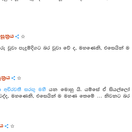
ත්‍රය
ුරු වූවා පැදුම්දිගට බර වූවා වේ ද, මහණෙනි, එසෙයින් ම
්‍රය
ා
අචිරවතී
සරඟු
මහී
යන මොහු යි. යම්සේ ඒ සියල්ලෝ
ූවාහු වෙද්ද, මහණෙනි, එසෙයින් ම මහණ තෙමේ … නිවනට බර
රය