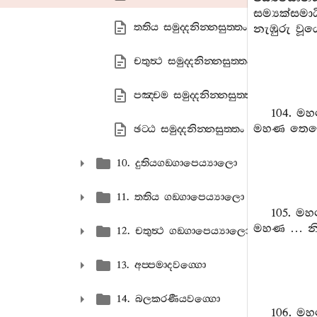
සම්‍යක්ස
තතිය සමුද‍්දනින‍්නසුත‍්තං
නැඹුරු වූ
චතුත්‍ථ සමුද‍්දනින‍්නසුත‍්තං
පඤ‍්චම සමුද‍්දනින‍්නසුත‍්තං
104. ම
මහණ තෙමේ
ඡට‍්ඨ සමුද‍්දනින‍්නසුත‍්තං
10. දුතියගඞ‍්ගාපෙය්‍යාලො
11. තතිය ගඞ‍්ගාපෙය්‍යාලො
105. ම
මහණ … නි
12. චතුත්‍ථ ගඞ‍්ගාපෙය්‍යාලො
13. අප‍්පමාදවග‍්ගො
14. බලකරණීයවග‍්ගො
106. ම