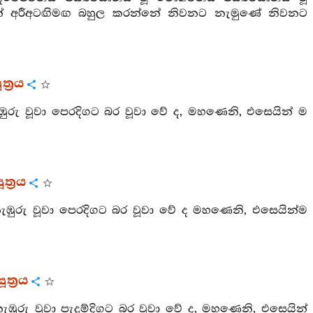
නේ අරීඅටඟිමඟ බහුල කරන්නේ නිවනට නැමුණේ නිවනට
ත්‍රය
රු වූවා පෙරදිගට බර වූවා වේ ද, මහණෙනි, එසෙයින් ම
ත්‍රය
ඹුරු වූවා පෙරදිගට බර වූවා වේ ද මහණෙනි, එසෙයින්ම
ත්‍රය
නැඹුරු වූවා පැදුම්දිගට බර වූවා වේ ද, මහණෙනි, එසෙයින්