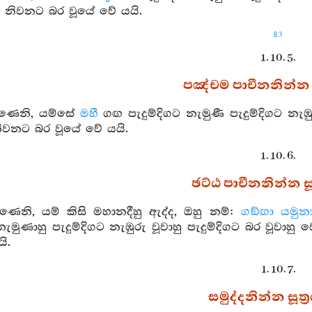
නිවනට බර වූයේ වේ යයි.
83
1. 10. 5.
පඤ්චම පාචීනනින්න සූ
හණෙනි, යම්සේ
මහී
ගඟ පැදුම්දිගට නැමුණී පැදුම්දිගට නැඹ
වනට බර වූයේ වේ යයි.
1. 10. 6.
ඡට්ඨ පාචීනනින්න සූත
ණෙනි, යම් කිසි මහානදීහු ඇද්ද, ඔහු නම්:
ගඞ්ඟා
යමුන
 නැමුණාහු පැදුම්දිගට නැඹුරු වූවාහු පැදුම්දිගට බර ව
ි.
1. 10. 7.
සමුද්දනින්න සූත්‍