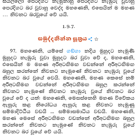
සියල්ලෝ පෙරදිගට නැමුනාහු පෙරදිගට නැඹුරු වූවාහු
පෙරදිගට බර වූවාහු වෙද්ද මහණෙනි, එසෙයින් ම මහණ
… නිවනට බරවූයේ වේ යයි.
1. 9. 7.
සමුද්දනින්න සූත්‍රය
97. මහණෙනි, යම්සේ
ගඞ්ගා
නදිය මුහුදට නැමුණී
මුහුදට නැඹුරු වූවා මුහුදට බර වූවා වේ ද, මහණෙනි,
එසෙයින් ම මහණ අරීඅටඟිමඟ වඩන්නේ අරීඅටඟිමඟ
බහුල කරන්නේ නිවනට නැමුණේ නිවනට නැඹුරු වූයේ
නිවනට බර වූයේ වෙයි. මහණෙනි, මහණ කෙසේ නම්
අරීඅටඟිමඟ වඩන්නේ අරීඅටඟිමඟ බහුල කරන්නේ
නිවනට නැමුණේ නිවනට නැඹුරු වූයේ නිවනට බර
වූයේ වේ ද යත්: මහණෙනි, මෙසස්නෙහි මහණ විවේකය
ඇසුරු කළ නිරෝධය ඇසුරු කළ නිවනට නැමුණු
සම්මාදිට්ඨිය වඩයි ... සම්මාසමාධිය වඩයි. මහණෙනි,
මහණ මෙසේ අරීඅටඟිමඟ වඩන්නේ අරීඅටඟිමඟ බහුල
කරන්නේ නිවනට නැමුණේ නිවනට නැඹුරු වූයේ
නිවනට බර වූයේ වේ යයි.