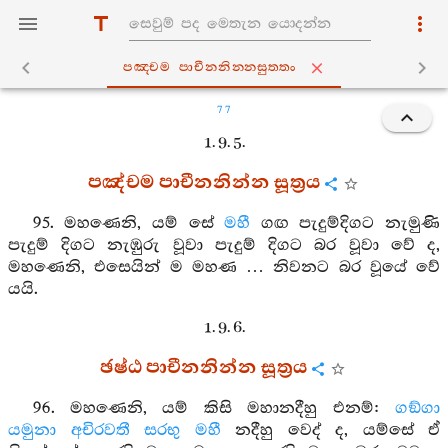
පඤ‍්චම පාචීනනින‍්නසුත‍්තං
77
1. 9. 5.
පඤ්චම පාචීනනින්න සූත්‍රය
95. මහණෙනි, යම් සේ
මහී
ගඟ පැදුම්දිගට නැමුණි
පැදුම් දිගට නැඹුරු වූවා පැදුම් දිගට බර වූවා වේ ද,
මහණෙනි, එසෙයින් ම මහණ … නිවනට බර වූයේ වේ
යයි.
1. 9. 6.
ඡෂ්ඨ පාචීනනින්න සූත්‍රය
96. මහණෙනි, යම් කිසි මහානදීහු එනම්:
ගඞ්ගා
යමුනා
අචිරවතී
සරභු
මහී
නදීහු වෙද් ද, යම්සේ ඒ