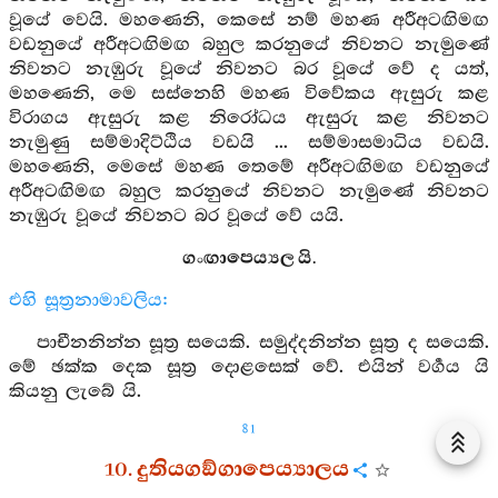
වූයේ වෙයි. මහණෙනි, කෙසේ නම් මහණ අරීඅටඟිමඟ
වඩනුයේ අරීඅටඟිමඟ බහුල කරනුයේ නිවනට නැමුණේ
නිවනට නැඹුරු වූයේ නිවනට බර වූයේ වේ ද යත්,
මහණෙනි, මෙ සස්නෙහි මහණ විවේකය ඇසුරු කළ
විරාගය ඇසුරු කළ නිරෝධය ඇසුරු කළ නිවනට
නැමුණු සම්මාදිට්ඨිය වඩයි ... සම්මාසමාධිය වඩයි.
මහණෙනි, මෙසේ මහණ තෙමේ අරීඅටඟිමඟ වඩනුයේ
අරීඅටඟිමඟ බහුල කරනුයේ නිවනට නැමුණේ නිවනට
නැඹුරු වූයේ නිවනට බර වූයේ වේ යයි.
ගංඟාපෙය්‍යල යි.
එහි සූත්‍රනාමාවලිය:
පාචීනනින්න සූත්‍ර සයෙකි. සමුද්දනින්න සූත්‍ර ද සයෙකි.
මේ ඡක්ක දෙක සූත්‍ර දොළසෙක් වේ. එයින් වර්‍ගය යි
කියනු ලැබේ යි.
81
10. දුතියගඞ්ගාපෙය්‍යාලය