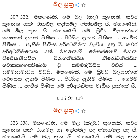
ඛීල සූත්‍ර
307-322. මහණෙනි, මේ ඛීල (හුල්) තුනෙකි. කවර
තුනෙක යත්: රාගඛීල දෝසඛීල මෝහඛීල යි. මහණෙනි,
මේ ඛීල තුන යි. මහණෙනි, මේ ත්‍රිවිධ ඛීලයන්ගේ
වෙසෙස් දැනුම පිණිස ... පිරිසිඳ දැනුම පිණිස ... ගෙවීම
පිණිස ... පැහීම පිණිස අරීඅටඟිමඟ වැඩිය යුතු යි. කවර
අරීඅටඟිමඟෙක යත්: මහණෙනි, මෙසස්නෙහි මහණ
විවේකනිස්සිත විරාගනිස්සිත නිරෝධනිස්සිත
වොස්සග්ගපරිණාමි වූ සම්මාදිට්ඨිය වඩයි ...
සම්මාසමාධිය වඩයි. මහණෙනි, මේ ත්‍රිවිධ ඛීලයන්ගේ
වෙසෙස් දැනුම පිණිස ... පිරිසිඳ දැනීම පිණිස ... ගෙවීම
පිණිස ... පැහීම පිණිස මේ අරීඅටඟිමඟ වැඩිය යුත්තේ යි.
1. 15. 97-112.
මල සූත්‍ර
323-338. මහණෙනි, මේ මල (කිලිටි) තුනෙකි. කවර
තුනෙක යත්: රාගමල යැ දෝසමල යැ මොහමල යැ යි.
මහණෙනි, මේ මල තුන යි. මහණෙනි, මේ මල තුන