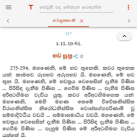
භවසුත‍්තානි
127
1. 15. 49-64.
භව සූත්‍ර
275-294. මහණෙනි, මේ භව තුනෙකි. කවර තුනෙක
යත්: කාමභව රූපභව අරූපභව යි. මහණෙනි, මේ භව
තුන යි. මහණෙනි, මේ භවත්‍රය වෙසෙසින් දැනීම පිණිස
... පිරිසිඳ දැනීම පිණිස ... ගෙවීම පිණිස ... පැහීම පිණිස
අරීඅටඟිමඟ වැඩිය යුතු. කවර අරීඅටඟිමඟෙක යත්:
මහණෙනි, මෙහි මහණ තෙමේ විවේකනිස්සිත
විරාගනිස්සිත නිරෝධනිස්සිත වොස්සග්ගපරිණාමි වූ
සම්මාදිට්ඨිය වඩයි ... සම්මාසමාධිය වඩයි. මහණෙනි, මේ
භවත්‍රය වෙසෙසින් දැනීම පිණිස ... පිරිසිඳ දැනීම පිණිස ...
ගෙවීම පිණිස ... පැහුම පිණිස මේ අරීඅටඟිමඟ වැඩිය
යුත්තේ යි.