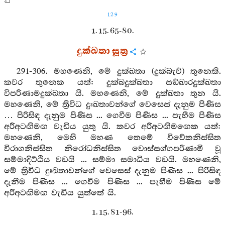
129
1. 15. 65-80.
දුක්ඛතා සූත්‍ර
291-306. මහණෙනි, මේ දුක්ඛතා (දුක්බැව්) තුනෙකි.
කවර තුනෙක යත්: දුක්ඛදුක්ඛතා සඞ්ඛාරදුක්ඛතා
විපරිණාමදුක්ඛතා යි. මහණෙනි, මේ දුක්ඛතා තුන යි.
මහණෙනි, මේ ත්‍රිවිධ දුඃඛතාවන්ගේ වෙසෙස් දැනුම පිණිස
… පිරිසිඳ දැනුම පිණිස ... ගෙවීම පිණිස ... පැහීම පිණිස
අරීඅටඟිමඟ වැඩිය යුතු යි. කවර අරීඅටඟිමඟෙක යත්:
මහණෙනි, මෙහි මහණ තෙමේ විවේකනිස්සිත
විරාගනිස්සිත නිරෝධනිස්සිත වොස්සග්ගපරිණාමි වූ
සම්මාදිට්ඨිය වඩයි ... සම්මා සමාධිය වඩයි. මහණෙනි,
මේ ත්‍රිවිධ දුඃඛතාවන්ගේ වෙසෙස් දැනුම පිණිස ... පිරිසිඳ
දැනීම පිණිස ... ගෙවීම පිණිස ... පැහීම පිණිස මේ
අරීඅටඟිමඟ වැඩිය යුත්තේ යි.
1. 15. 81-96.