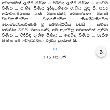
වෙසෙසින් දැනීම පිණිස ... පිරිසිඳ දැනීම පිණිස ... ගෙවීම
පිණිස ... පැහීම පිණිස අරීඅටඟිමඟ වැඩිය යුතු යි. කවර
අරීඅටඟිමඟෙක යත්: මහණෙනි, මෙසස්නෙහි මහණ
විවේකනිස්සිත විරාගනිස්සිත නිරෝධනිස්සිත
වොස්සග්ගපරිණාමි වූ සම්මාදිට්ඨිය වඩයි ... සම්මා
සමාධිය වඩයි. මහණෙනි, මේ තුන්මල වෙසෙසින් දැනීම
පිණිස ... පිරිසිඳ දැනීම පිණිස ... ගෙවීම පිණිස ... පැහීම
පිණිස මේ අරීඅටඟිමඟ වැඩිය යුත්තේ යි.
131
1. 15. 113-128.
නීඝ සූත්‍ර
339-354. මහණෙනි, මේ නීඝ (දුක්) තුනෙකි. කවර
තුනෙක යත්: රාගනීඝ, දෝසනීඝ, මෝහනිඝ යි.
මහණෙනි, මේ නීඝ තුන යි. මහණෙනි, මේ නීඝතුන
වෙසෙසින් දැනුම පිණිස ... පිරිසිඳ දැනුම පිණිස ... ගෙවීම
පිණිස ... පැහීම පිණිස අරීඅටඟිමඟ වැඩිය යුතු. කවර
අරීඅටඟිමඟෙක් යත්: මහණෙනි, මෙසස්නෙහි මහණ
විවේකනිස්සිත විරාගනිස්සිත නිරෝධනිස්සිත