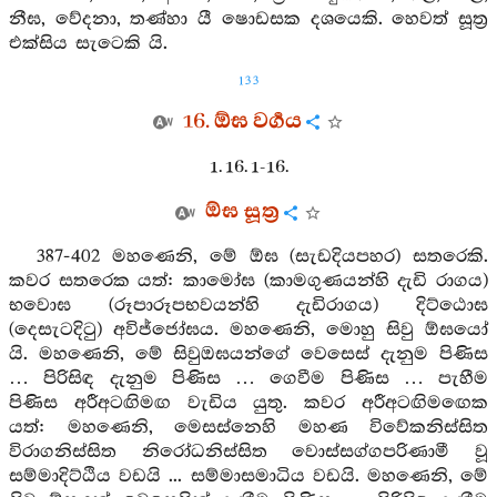
නීඝ, වේදනා, තණ්හා යී ෂොඩසක දශයෙකි. හෙවත් සූත්‍ර
එක්සිය සැටෙකි යි.
133
16. ඕඝ වර්‍ගය
1. 16. 1-16.
ඕඝ සූත්‍ර
387-402 මහණෙනි, මේ ඕඝ (සැඩදියපහර) සතරෙකි.
කවර සතරෙක යත්: කාමෝඝ (කාමගුණයන්හි දැඩි රාගය)
භවොඝ (රූපාරූපභවයන්හි දැඩිරාගය) දිට්ඨොඝ
(දෙසැටදිටු) අවිජ්ජෝඝය. මහණෙනි, මොහු සිවු ඕඝයෝ
යි. මහණෙනි, මේ සිවුඔඝයන්ගේ වෙසෙස් දැනුම පිණිස
… පිරිසිඳ දැනුම පිණිස … ගෙවීම පිණිස … පැහීම
පිණිස අරීඅටඟිමඟ වැඩිය යුතු. කවර අරීඅටඟිමඟෙක
යත්: මහණෙනි, මෙසස්නෙහි මහණ විවේකනිස්සිත
විරාගනිස්සිත නිරෝධනිස්සිත වොස්සග්ගපරිණාමී වූ
සම්මාදිට්ඨිය වඩයි ... සම්මාසමාධිය වඩයි. මහණෙනි, මේ