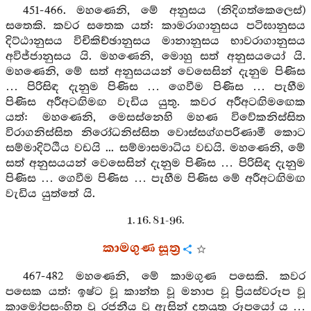
451-466. මහණෙනි, මේ අනුසය (නිදිගත්කෙලෙස්)
සතෙකි. කවර සතෙක යත්: කාමරාගානුසය පටිඝානුසය
දිට්ඨානුසය විචිකිච්ඡානුසය මානානුසය භාවරාගානුසය
අවිජ්ජානුසය යි. මහණෙනි, මොහු සත් අනුසයයෝ යි.
මහණෙනි, මේ සත් අනුසයයන් වෙසෙසින් දැනුම පිණිස
… පිරිසිඳ දැනුම පිණිස … ගෙවීම පිණිස … පැහීම
පිණිස අරීඅටඟිමඟ වැඩිය යුතු. කවර අරීඅටඟිමඟෙක
යත්: මහණෙනි, මෙසස්නෙහි මහණ විවේකනිස්සිත
විරාගනිස්සිත නිරෝධනිස්සිත වොස්සග්ගපරිණාමී කොට
සම්මාදිට්ඨිය වඩයි ... සම්මාසමාධිය වඩයි. මහණෙනි, මේ
සත් අනුසයයන් වෙසෙසින් දැනුම පිණිස … පිරිසිඳ දැනුම
පිණිස … ගෙවීම පිණිස … පැහීම පිණිස මේ අරීඅටඟිමඟ
වැඩිය යුත්තේ යි.
1. 16. 81-96.
කාමගුණ සූත්‍ර
467-482 මහණෙනි, මේ කාමගුණ පසෙකි. කවර
පසෙක යත්: ඉෂ්ට වූ කාන්ත වූ මනාප වූ ප්‍රියස්වරූප වූ
කාමෝපසංහිත වූ රජනීය වූ ඇසින් දතයුතු රූපයෝ ය …