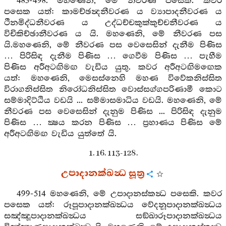
483-498. මහණෙනි, මේ නීවරණ පසෙකි. කවර
පසෙක යත්: කාමච්ඡන්‍දනීවරණ ය ව්‍යාපාදනීවරණ ය
ථීනමිද්ධනීවරණ ය උද්ධච්චකුක්කුච්චනීවරණ ය
විචිකිච්ඡානීවරණ ය යි. මහණෙනි, මේ නීවරණ පස
යි.මහණෙනි, මේ නීවරණ පස වෙසෙසින් දැනීම පිණිස
… පිරිසිඳ දැනීම පිණිස … ගෙවීම පිණිස … පැහීම
පිණිස අරීඅටඟිමඟ වැඩිය යුතු. කවර අරීඅටඟිමඟෙක
යත්: මහණෙනි, මෙසස්නෙහි මහණ විවේකනිස්සිත
විරාගනිස්සිත නිරෝධනිස්සිත වොස්සග්ගපරිණාමී කොට
සම්මාදිට්ඨිය වඩයි ... සම්මාසමාධිය වඩයි. මහණෙනි, මේ
නීවරණ පස වෙසෙසින් දැනුම පිණිස ... පිරිසිඳ දැනුම
පිණිස … ක්‍ෂය කරන පිණිස … ප්‍රහාණය පිණිස මේ
අරීඅටඟිමඟ වැඩිය යුත්තේ යි.
1. 16. 113-128.
උපාදානක්ඛන්‍ධ සූත්‍ර
499-514 මහණෙනි, මේ උපාදානස්කන්‍ධ පසෙකි. කවර
පසෙක යත්: රූපූපාදානක්ඛන්‍ධය වේදනූපාදානක්ඛන්‍ධය
සඤ්ඤූපාදානක්ඛන්‍ධය සඞ්ඛාරූපාදානක්ඛන්‍ධය