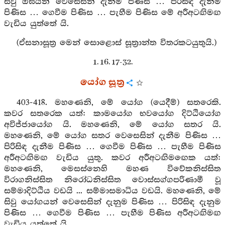
සිවු ඕඝයන් වෙසෙසින් දැනීම පිණිස … පිරිසිඳ දැනීම
පිණිස … ගෙවීම පිණිස … පැහීම පිණිස මේ අරීඅටඟිමඟ
වැඩිය යුත්තේ යි.
(ඒසනාසූත්‍ර මෙන් සොළොස් සූත්‍රාන්ත විතරකටයුතුයි.)
1. 16. 17-32.
යෝග සූත්‍ර
403-418. මහණෙනි, මේ යෝග (යෙදීම්) සතරෙකි.
කවර සතරෙක යත්: කාමයෝග භවයෝග දිට්ඨියෝග
අවිජ්ජායෝග යි. මහණෙනි, මේ යෝග සතර යි.
මහණෙනි, මේ යෝග සතර වෙසෙසින් දැනීම පිණිස …
පිරිසිඳ දැනීම පිණිස … ගෙවීම පිණිස … පැහීම පිණිස
අරීඅටඟිමඟ වැඩිය යුතු. කවර අරීඅටඟිමඟෙක යත්:
මහණෙනි, මෙසස්නෙහි මහණ විවේකනිස්සිත
විරාගනිස්සිත නිරෝධනිස්සිත වොස්සග්ගපරිණාමී වූ
සම්මාදිට්ඨිය වඩයි ... සම්මාසමාධිය වඩයි. මහණෙනි, මේ
සිවු යෝගයන් වෙසෙසින් දැනුම පිණිස … පිරිසිඳ දැනුම
පිණිස … ගෙවීම පිණිස … පැහීම පිණිස අරීඅටඟිමඟ
වැඩිය යුත්තේ යි.