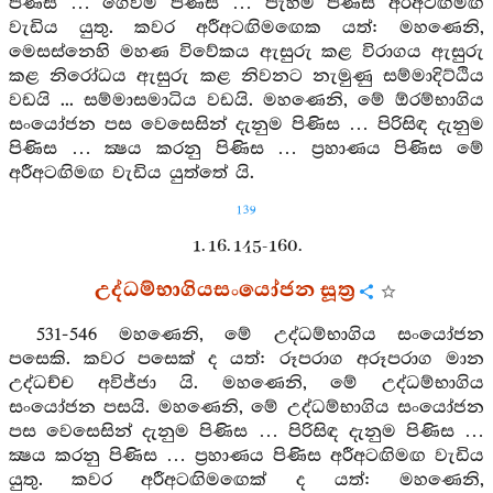
පිණිස … ගෙවීම පිණිස … පැහීම පිණිස අරීඅටඟිමඟ
වැඩිය යුතු. කවර අරීඅටඟිමඟෙක යත්: මහණෙනි,
මෙසස්නෙහි මහණ විවේකය ඇසුරු කළ විරාගය ඇසුරු
කළ නිරෝධය ඇසුරු කළ නිවනට නැමුණු සම්මාදිට්ඨිය
වඩයි ... සම්මාසමාධිය වඩයි. මහණෙනි, මේ ඕරම්භාගිය
සංයෝජන පස වෙසෙසින් දැනුම පිණිස … පිරිසිඳ දැනුම
පිණිස … ක්‍ෂය කරනු පිණිස … ප්‍රහාණය පිණිස මේ
අරීඅටඟිමඟ වැඩිය යුත්තේ යි.
139
1. 16. 145-160.
උද්ධම්භාගියසංයෝජන සූත්‍ර
531-546 මහණෙනි, මේ උද්ධම්භාගිය සංයෝජන
පසෙකි. කවර පසෙක් ද යත්: රූපරාග අරූපරාග මාන
උද්ධච්ච අවිජ්ජා යි. මහණෙනි, මේ උද්ධම්භාගිය
සංයෝජන පසයි. මහණෙනි, මේ උද්ධම්භාගිය සංයෝජන
පස වෙසෙසින් දැනුම පිණිස … පිරිසිඳ දැනුම පිණිස …
ක්‍ෂය කරනු පිණිස … ප්‍රහාණය පිණිස අරීඅටඟිමඟ වැඩිය
යුතු. කවර අරීඅටඟිමඟෙක් ද යත්: මහණෙනි,