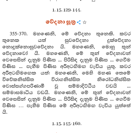
1. 15. 129-144.
වේදනා සූත්‍ර
355-370. මහණෙනි, මේ වේදනා තුනෙකි. කවර
තුනෙක යත් සුවවේදනා දුක්වේදනා
නොදුක්නොසුවවේදනා යි. මහණෙනි, මොහු තුන්
වේදනාවෝ යි. මහණෙනි, මේ තුන් වේදනාවන්
වෙසෙසින් දැනුම පිණිස ... පිරිසිඳ දැනුම පිණිස ... ගෙවීම
පිණිස ... පැහීම පිණිස අරීඅටඟිමඟ වැඩිය යුතු. කවර
අරීඅටඟිමඟෙක යත්: මහණෙනි, මෙහි මහණ තෙමේ
විවේකනිස්සිත විරාගනිස්සිත නිරෝධනිස්සිත
වොස්සග්ගපරිණාමී වූ සම්මාදිට්ඨිය වඩයි ...
සම්මාසමාධිය වඩයි. මහණෙනි, මේ තුන් වේදනාවන්
වෙසෙසින් දැනුම පිණිස ... පිරිසිඳ දැනුම පිණිස ... ගෙවීම
පිණිස … පැහීම පිණිස මේ අරීඅටඟිමඟ වැඩිය යුත්තේ
යි.
1. 15. 145-160.