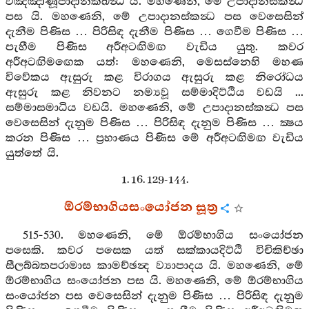
විඤ්ඤාණූපාදානක්ඛන්‍ධ යි. මහණෙනි, මේ උපාදානස්කන්‍ධ
පස යි. මහණෙනි, මේ උපාදානස්කන්‍ධ පස වෙසෙසින්
දැනීම පිණිස … පිරිසිඳ දැනීම පිණිස … ගෙවීම පිණිස …
පැහීම පිණිස අරීඅටඟිමඟ වැඩිය යුතු. කවර
අරීඅටඟිමඟෙක යත්: මහණෙනි, මෙසස්නෙහි මහණ
විවේකය ඇසුරු කළ විරාගය ඇසුරු කළ නිරෝධය
ඇසුරු කළ නිවනට නම්‍යවූ සම්මාදිට්ඨිය වඩයි ...
සම්මාසමාධිය වඩයි. මහණෙනි, මේ උපාදානස්කන්‍ධ පස
වෙසෙසින් දැනුම පිණිස … පිරිසිඳ දැනුම පිණිස … ක්‍ෂය
කරන පිණිස … ප්‍රහාණය පිණිස මේ අරීඅටඟිමඟ වැඩිය
යුත්තේ යි.
1. 16. 129-144.
ඕරම්භාගියසංයෝජන සූත්‍ර
515-530. මහණෙනි, මේ ඕරම්භාගිය සංයෝජන
පසෙකි. කවර පසෙක යත් සක්කායදිට්ඨි විචිකිච්ඡා
සීලබ්බතපරාමාස කාමච්ඡන්‍ද ව්‍යාපාදය යි. මහණෙනි, මේ
ඕරම්භාගිය සංයෝජන පස යි. මහණෙනි, මේ ඕරම්භාගිය
සංයෝජන පස වෙසෙසින් දැනුම පිණිස … පිරිසිඳ දැනුම