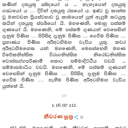
කණින් දතයුතු ශබ්දයෝ ය ... නැහැයෙන් දතයුතු
ගන්‍ධයෝ ය … දිවින් දතයුතු රසයෝ ය. ඉෂ්ට වූ කාන්ත
වූ මනවඩන ප්‍රියස්වභාව වූ කාමයෙන් යුත් ඇලුම් කටයුතු
කයින් දතයුතු ස්පර්‍ශයෝ යි. මහණෙනි, මොහු පස්කම්
ගුණයෝ යි. මහණෙනි, මේ පස්කම් ගුණයන් වෙසෙසින්
දැනුම පිණිස … පිරිසිඳ දැනුම පිණිස … ගෙවීම පිණිස …
ප්‍රහාණය පිණිස අරීඅටඟිමඟ වැඩිය යුතු. කවර
අරීඅටඟිමඟෙක යත්: මහණෙනි, මෙසස්නෙහි මහණ
විවේකනිස්සිත විරාගනිස්සිත නිරෝධනිස්සිත
වොස්සග්ගපරිණාමී කොට සම්මාදිට්ඨිය වඩයි ...
සම්මාසමාධිය වඩයි. මහණෙනි, මේ පස්කම් ගුණයන්
වෙසෙසින් දැනුම පිණිස … පිරිසිඳ දැනුම පිණිස …
ගෙවීම පිණිස … පැහීම පිණිස අරීඅටඟිමඟ වැඩිය
යුත්තේ යි.
137
1. 16. 97-112.
නීවරණ සූත්‍ර