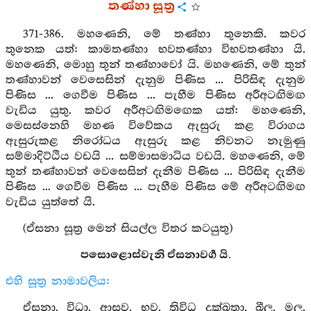
තණ්හා සූත්‍ර
371-386. මහණෙනි, මේ තණ්හා තුනෙකි. කවර
තුනෙක යත්: කාමතණ්හා භවතණ්හා විභවතණ්හා යි.
මහණෙනි, මොහු තුන් තණ්හාවෝ යි. මහණෙනි, මේ තුන්
තණ්හාවන් වෙසෙසින් දැනුම පිණිස ... පිරිසිඳ දැනුම
පිණිස ... ගෙවීම පිණිස ... පැහීම පිණිස අරීඅටඟිමඟ
වැඩිය යුතු. කවර අරීඅටඟිමඟෙක යත්: මහණෙනි,
මෙසස්නෙහි මහණ විවේකය ඇසුරු කළ විරාගය
ඇසුරුකළ නිරෝධය ඇසුරු කළ නිවනට නැමුණු
සම්මාදිට්ඨිය වඩයි ... සම්මාසමාධිය වඩයි. මහණෙනි, මේ
තුන් තණ්හාවන් වෙසෙසින් දැනීම පිණිස ... පිරිසිඳ දැනීම
පිණිස ... ගෙවීම පිණිස ... පැහීම පිණිස මේ අරීඅටඟිමඟ
වැඩිය යුත්තේ යි.
(ඒසනා සූත්‍ර මෙන් සියල්ල විතර කටයුතු)
පසොළොස්වැනි ඒසනාවර්‍ග යි.
එහි සූත්‍ර නාමාවලිය:
ඒසනා, විධා, ආසව, භව, ත්‍රිවිධ දුක්ඛතා, ඛීල, මල,