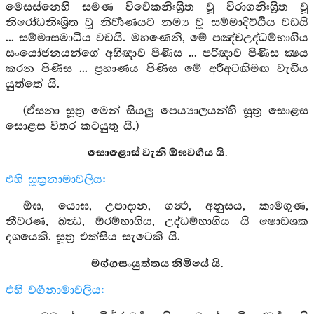
මෙසස්නෙහි සමණ විවේකනිඃශ්‍රිත වූ විරාගනිඃශ්‍රිත වූ
නිරෝධනිඃශ්‍රිත වූ නිර්‍වාණයට නම්‍ය වූ සම්මාදිට්ඨිය වඩයි
... සම්මාසමාධිය වඩයි. මහණෙනි, මේ පඤ්චඋද්ධම්භාගිය
සංයෝජනයන්ගේ අභිඥාව පිණිස ... පරිඥාව පිණිස ක්‍ෂය
කරන පිණිස ... ප්‍රහාණය පිණිස මේ අරීඅටඟිමඟ වැඩිය
යුත්තේ යි.
(ඒසනා සූත්‍ර මෙන් සියලු පෙය්‍යාලයන්හි සූත්‍ර සොළස
සොළස විතර කටයුතු යි.)
සොළොස් වැනි ඕඝවර්‍ගය යි.
එහි සූත්‍රනාමාවලිය:
ඕඝ, යොඝ, උපාදාන, ගන්‍ථ, අනුසය, කාමගුණ,
නීවරණ, ඛන්‍ධ, ඕරම්භාගිය, උද්ධම්භාගිය යි ෂොඩශක
දශයෙකි. සූත්‍ර එක්සිය සැටෙකි යි.
මග්ගසංයුත්තය නිමියේ යි.
එහි වර්‍ගනාමාවලිය: