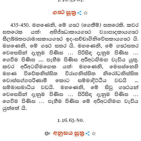
ගන්‍ථ සූත්‍ර
435-450. මහණෙනි, මේ ගන්‍ථ (ගෙතීම්) සතරෙකි. කවර
සතරෙක යත්: අභිජ්ඣාකායගන්‍ථ ව්‍යාපාදකායගන්‍ථ
සීලබ්බතපරාමාසකායගන්‍ථ ඉදංසච්චාගිනිවේසකායගන්‍ථ යි.
මහණෙනි, මේ ගන්‍ථ සතර යි. මහණෙනි, මේ ගන්‍ථසතර
වෙසෙසින් දැනුම පිණිස … පිරිසිඳ දැනුම පිණිස …
ගෙවීම පිණිස .... පැහීම පිණිස අරීඅටඟිමඟ වැඩිය යුතු.
කවර අරීඅටඟිමඟෙක යත්: මහණෙනි, මෙසස්නෙහි
මහණ විවේකනිස්සිත විරාගනිස්සිත නිරෝධනිස්සිත
වොස්සග්ගපරිණාමී කොට සම්මාදිට්ඨිය වඩයි ...
සම්මාසමාධිය වඩයි. මහණෙනි, මේ සිවු ගන්‍ථයන්
වෙසෙසින් දැනුම පිණිස … පිරිසිඳ දැනුම පිණිස …
ගෙවීම පිණිස … පැහීම පිණිස මේ අරීඅටඟිමඟ වැඩිය
යුත්තේ යි.
1. 16. 65-80.
අනුසය සූත්‍ර