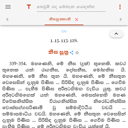
නීඝසුත‍්තානි
131
1. 15. 113-128.
නීඝ සූත්‍ර
339-354. මහණෙනි, මේ නීඝ (දුක්) තුනෙකි. කවර
තුනෙක යත්: රාගනීඝ, දෝසනීඝ, මෝහනිඝ යි.
මහණෙනි, මේ නීඝ තුන යි. මහණෙනි, මේ නීඝතුන
වෙසෙසින් දැනුම පිණිස ... පිරිසිඳ දැනුම පිණිස ... ගෙවීම
පිණිස ... පැහීම පිණිස අරීඅටඟිමඟ වැඩිය යුතු. කවර
අරීඅටඟිමඟෙක් යත්: මහණෙනි, මෙසස්නෙහි මහණ
විවේකනිස්සිත විරාගනිස්සිත නිරෝධනිස්සිත
වොස්සග්ගපරිණාමී වූ සම්මාදිට්ඨිය වඩයි ...
සම්මාසමාධිය වඩයි. මහණෙනි, මේ නීඝතුන වෙසෙසින්
දැනුම පිණිස ... පිරිසිඳ දැනුම පිණිස ... ගෙවීම පිණිස ...
පැහීම පිණිස ... මේ අරීඅටඟිමඟ වැඩිය යුත්තේ යි.