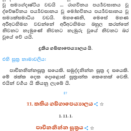
වූ සම්‍යග්දෘෂ්ටිය වඩයි ... රාගවිනය පර්‍ය්‍යවසානය වූ
ද්වේෂවිනය පර්‍ය්‍යවසානය වූ මෝහවිනය පර්‍ය්‍යවසානය වූ
සම්‍යක්සමාධිය වඩයි. මහණෙනි, මෙසේ මහණ
අරීඅටඟිමඟ වඩන්නේ අරීඅටඟිමඟ බහුල කරන්නේ
නිවනට නැමුණේ නිවනට නැඹුරු වූයේ නිවනට බර
වූයේ වේ යයි.
දුතිය ගඞ්ඟාපෙය්‍යාලය යි.
එහි සූත්‍ර නාමාවලිය:
පාචීනනින්නසූත්‍ර සයෙකි. සමුද්දනින්න සූත්‍ර ද සයෙකි.
මේ ඡක්ක දෙක දොළොස් සූත්‍රාන්ත කෙනෙක් වෙති.
එයින් වර්‍ගය යි කියනු ලැබේ යි.
87
11. තතිය ගඞ්ගාපෙය්‍යාලය
1. 11. 1.
පාචීනනින්න සූත්‍රය