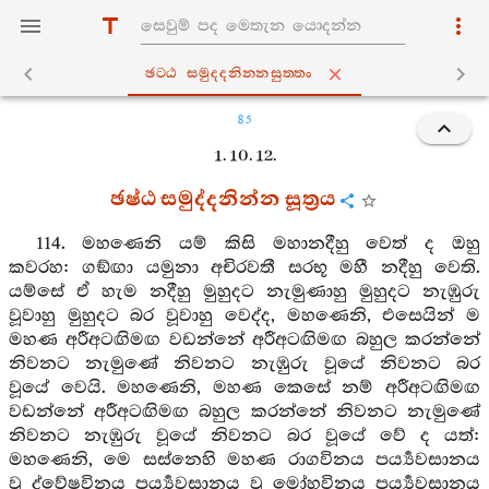
ඡට‍්ඨ සමුද‍්දනින‍්නසුත‍්තං
85
1. 10. 12.
ඡෂ්ඨ සමුද්දනින්න සූත්‍රය
114. මහණෙනි යම් කිසි මහානදීහු වෙත් ද ඔහු
කවරහ: ගඞ්ඟා යමුනා අචිරවතී සරභූ මහී නදීහු වෙති.
යම්සේ ඒ හැම නදීහු මුහුදට නැමුණාහු මුහුදට නැඹුරු
වූවාහු මුහුදට බර වූවාහු වෙද්ද, මහණෙනි, එසෙයින් ම
මහණ අරීඅටඟිමඟ වඩන්නේ අරීඅටඟිමඟ බහුල කරන්නේ
නිවනට නැමුණේ නිවනට නැඹුරු වූයේ නිවනට බර
වූයේ වෙයි. මහණෙනි, මහණ කෙසේ නම් අරීඅටඟිමඟ
වඩන්නේ අරීඅටඟිමඟ බහුල කරන්නේ නිවනට නැමුණේ
නිවනට නැඹුරු වූයේ නිවනට බර වූයේ වේ ද යත්:
මහණෙනි, මෙ සස්නෙහි මහණ රාගවිනය පර්‍ය්‍යවසානය
වූ ද්වේෂවිනය පර්‍ය්‍යවසානය වූ මෝහවිනය පර්‍ය්‍යවසානය