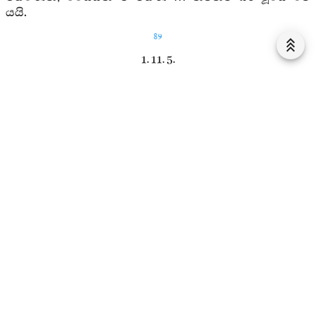
යයි.
89
1. 11. 5.
පඤ්චම පාචීනනින්න සූත්‍රය
119. මහණෙනි, යම්සේ
මහී
ගඟ පැදුන්දිගට නැමුණී
පැදුන්දිගට නැඹුරු වූවා පැදුන්දිගට බර වූවා වේ ද,
මහණෙනි, එසෙයින් ම මහණ … නිවනට බර වූයේ වේ
යයි.
1. 11. 6.
ඡට්ඨ පාචීනනින්න සූත්‍රය
120. මහණෙනි, යම්කිසි මහාගඞ්ගාවෝ වෙත් ද, ඔහු
කවරහ:
ගඞ්ඟා
යමුනා
අචිරවතී
සරභූ
මහී
ගඞ්ගාවෝ යැ.
යම්සේ ඒ සියල්ලෝ පැදුන්දිගට නැමුණාහු පැදුන්දිගට
නැඹුරු වූවාහු පැදුන්දිගට බර වූවාහු වෙද්ද, මහණෙනි,
එසෙයින් ම මහණ … නිවනට බර වූයේ වේ යයි.