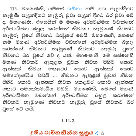
115. මහණෙනි, යම්සේ
ගඞ්ඟා
නම් ගඟ පැදුන්දිගට
නැමුණී පැදුන්දිගට නැඹුරු වූවා පැදුන් දිගට බර වූවා වේ
ද, මහණෙනි, එසෙයින් ම මහණ අරීඅටඟිමඟ වඩන්නේ
අරීඅටඟිමඟ බහුල කරන්නේ නිවනට නැමුණේ නිවනට
නැඹුරු වූයේ නිවනට බරවූයේ වෙයි. මහණෙනි, කෙසේ
නම් මහණ අරීඅටඟිමඟ වඩන්නේ අරීඅටඟිමඟ බහුල
කරන්නේ නිවනට නැමුණේ නිවනට නැඹුරු වූයේ
නිවනට බර වූයේ වේ ද යත්: මහණෙනි, මෙ සස්නෙහි
මහණ නිවනට ඇතුළත් වූවක් නිවන පිහිට කොට
ඇත්තක් නිවන කෙළවර කොට ඇත්තක් කොට
සම්‍යග්දෘෂ්ටිය වඩයි ... නිවනට ඇතුළත් වූවක් නිවන
පිහිට කොට ඇත්තක් නිවන කෙළවර කොට ඇත්තක්
කොට සම්‍යක්සමාධිය වඩයි. මහණෙනි, මෙසේ මහණ
අරීඅටඟිමඟ වඩන්නේ අරීඅටඟිමඟ බහුල කරන්නේ
නිවනට නැමුණේ නිවනට නැඹුරු වූයේ නිවනට බර
වූයේ වේ යයි.
1. 11. 2.
දුතිය පාචීනනින්න සූත්‍රය