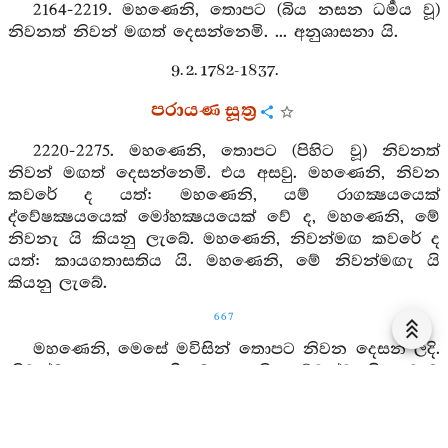
2164-2219. මහණෙනි, තොපට (බිය නසන ධර්‍මය වූ)
නිවනත් නිවන් මඟත් දෙසන්නෙමි. ... අනුශාසනා යි.
9. 2. 1782-1837.
පරායණ සූත්‍ර
2220-2275. මහණෙනි, තොපට (පිහිට වූ) නිවනත්
නිවන් මඟත් දෙසන්නෙමි. එය අසවු. මහණෙනි, නිවන
කවරේ ද යත්: මහණෙනි, යම් රාගක්‍ෂයයෙක්
ද්වේෂක්‍ෂයයෙක් මෝහක්‍ෂයයෙක් වේ ද, මහණෙනි, මේ
නිවනැ යි කියනු ලැබේ. මහණෙනි, නිවන්මඟ කවරේ ද
යත්: කායගතාසතිය යි. මහණෙනි, මේ නිවන්මඟැ යි
කියනු ලැබේ.
667
මහණෙනි, මෙසේ මවිසින් තොපට නිවන දෙසන ලදි.
නිවන්මඟ දෙසන ලදි. මහණෙනි, සව්වන්ට හිත වැඩ
කැමති අනුකම්පා කරන ශාස්තෘවරයකු විසින් අනුකම්පාව
නිසා යමක් කටයුතු නම් මවිසින් එය තොපට කරන ලදි.
මහණෙනි, තෙල රුක්මුල් ඇත. තෙලශූන්‍යාගාර ඇත.