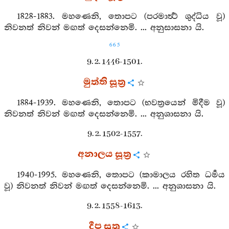
1828-1883. මහණෙනි, තොපට (පරමාර්‍ත්‍ථ ශුද්ධිය වූ)
නිවනත් නිවන් මඟත් දෙසන්නෙමි. ... අනුසාසනා යි.
665
9. 2. 1446-1501.
මුත්ති සූත්‍ර
1884-1939. මහණෙනි, තොපට (භවත්‍රයෙන් මිදීම වූ)
නිවනත් නිවන් මඟත් දෙසන්නෙමි. ... අනුශාසනා යි.
9. 2. 1502-1557.
අනාලය සූත්‍ර
1940-1995. මහණෙනි, තොපට (කාමාලය රහිත ධර්‍මය
වූ) නිවනත් නිවන් මඟත් දෙසන්නෙමි. ... අනුශාසනා යි.
9. 2. 1558-1613.
දීප සූත්‍ර