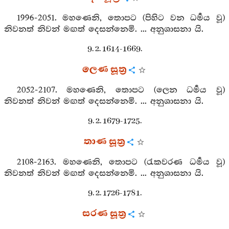
1996-2051. මහණෙනි, තොපට (පිහිට වන ධර්‍මය වූ)
නිවනත් නිවන් මඟත් දෙසන්නෙමි. ... අනුශාසනා යි.
9. 2. 1614-1669.
ලෙණ සූත්‍ර
2052-2107. මහණෙනි, තොපට (ලෙන ධර්‍මය වූ)
නිවනත් නිවන් මඟත් දෙසන්නෙමි. ... අනුශාසනා යි.
9. 2. 1679-1725.
තාණ සූත්‍ර
2108-2163. මහණෙනි, තොපට (රැකවරණ ධර්‍මය වූ)
නිවනත් නිවන් මඟත් දෙසන්නෙමි. ... අනුශාසනා යි.
9. 2. 1726-1781.
සරණ සූත්‍ර