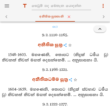
අනීතිකසුත‍්තානි
663
9. 2. 1110-1165.
අනීතික සූත්‍ර
1548-1603. මහණෙනි, තොපට (නිදුක් ධර්‍මය වූ)
නිවනත් නිවන් මඟත් දෙසන්නෙමි. ... අනුසාසනා යි.
9. 2. 1166-1221.
අනීතිකධම්ම සූත්‍ර
1604-1659. මහණෙනි, තොපට (නිදුක් ස්වභාව ධර්‍මය
වූ) නිවනත් නිවන් මඟත් දෙසන්නෙමි. ... අනුසාසනා යි.
9. 2. 1222-1277.