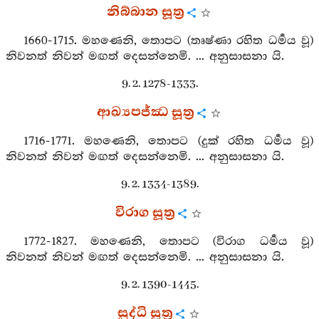
නිබ්බාන සූත්‍ර
1660-1715. මහණෙනි, තොපට (තෘෂ්ණා රහිත ධර්‍මය වූ)
නිවනත් නිවන් මඟත් දෙසන්නෙමි. ... අනුසාසනා යි.
9. 2. 1278-1333.
ආඛ්‍යපජ්ඣ සූත්‍ර
1716-1771. මහණෙනි, තොපට (දුක් රහිත ධර්‍මය වූ)
නිවනත් නිවන් මඟත් දෙසන්නෙමි. ... අනුසාසනා යි.
9. 2. 1334-1389.
විරාග සූත්‍ර
1772-1827. මහණෙනි, තොපට (විරාග ධර්‍මය වූ)
නිවනත් නිවන් මඟත් දෙසන්නෙමි. ... අනුසාසනා යි.
9. 2. 1390-1445.
සුද්ධි සූත්‍ර