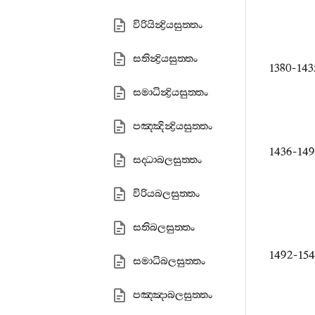
විරියින්‍ද්‍රියසුත‍්තං
සතින්‍ද්‍රියසුත‍්තං
1380-14
සමාධින්‍ද්‍රියසුත‍්තං
පඤ‍්ඤින්‍ද්‍රියසුත‍්තං
1436-149
සද‍්ධාබලසුත‍්තං
විරියබලසුත‍්තං
සතිබලසුත‍්තං
1492-15
සමාධිබලසුත‍්තං
පඤ‍්ඤාබලසුත‍්තං