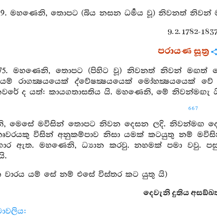
19. මහණෙනි, තොපට (බිය නසන ධර්‍මය වූ) නිවනත් නිවන් ම
9. 2. 1782-1837
පරායණ සූත්‍ර
275. මහණෙනි, තොපට (පිහිට වූ) නිවනත් නිවන් මඟත්
ම් රාගක්‍ෂයයෙක් ද්වේෂක්‍ෂයයෙක් මෝහක්‍ෂයයෙක් 
වරේ ද යත්: කායගතාසතිය යි. මහණෙනි, මේ නිවන්මඟැ යි
667
, මෙසේ මවිසින් තොපට නිවන දෙසන ලදි. නිවන්මඟ දෙස
ෘවරයකු විසින් අනුකම්පාව නිසා යමක් කටයුතු නම් මව
ාගාර ඇත. මහණෙනි, ධ්‍යාන කරවු. නහමක් පමා වවු.
ි.
 වාරය යම් සේ නම් එසේ විස්තර කට යුතු යි)
දෙවැනි දුතිය අසඞ්ඛත ව
මාවලිය: