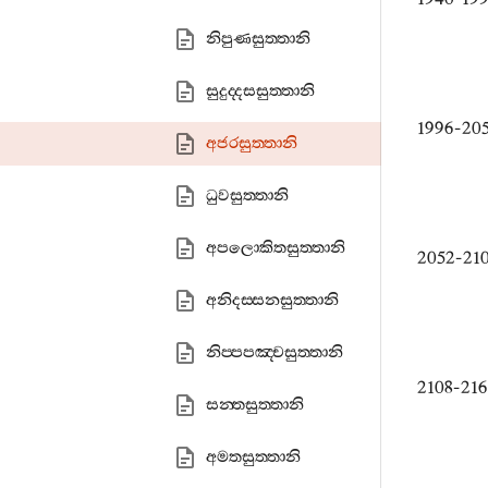
නිපුණසුත‍්තානි
සුදුද‍්දසසුත‍්තානි
1996-20
අජරසුත‍්තානි
ධුවසුත‍්තානි
අපලොකිතසුත‍්තානි
2052-21
අනිදස‍්සනසුත‍්තානි
නිප‍්පපඤ‍්චසුත‍්තානි
2108-21
සන‍්තසුත‍්තානි
අමතසුත‍්තානි