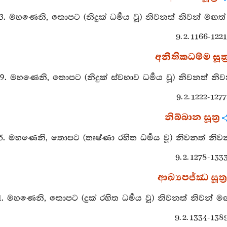
03. මහණෙනි, තොපට (නිදුක් ධර්‍මය වූ) නිවනත් නිවන් මඟත්
9. 2. 1166-1221
අනීතිකධම්ම සූත්‍
59. මහණෙනි, තොපට (නිදුක් ස්වභාව ධර්‍මය වූ) නිවනත් නිව
9. 2. 1222-1277
නිබ්බාන සූත්‍ර
15. මහණෙනි, තොපට (තෘෂ්ණා රහිත ධර්‍මය වූ) නිවනත් නිවන
9. 2. 1278-1333
ආඛ්‍යපජ්ඣ සූත්‍ර
71. මහණෙනි, තොපට (දුක් රහිත ධර්‍මය වූ) නිවනත් නිවන් ම
9. 2. 1334-1389