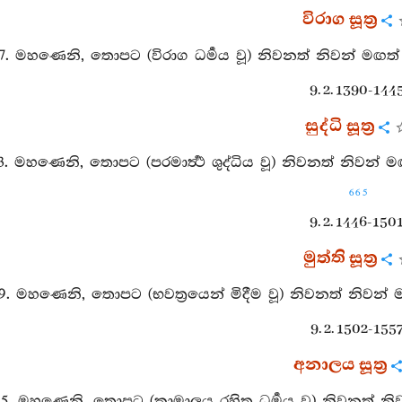
විරාග සූත්‍ර
27. මහණෙනි, තොපට (විරාග ධර්‍මය වූ) නිවනත් නිවන් මඟත් 
9. 2. 1390-1445
සුද්ධි සූත්‍ර
83. මහණෙනි, තොපට (පරමාර්‍ත්‍ථ ශුද්ධිය වූ) නිවනත් නිවන් 
665
9. 2. 1446-1501
මුත්ති සූත්‍ර
39. මහණෙනි, තොපට (භවත්‍රයෙන් මිදීම වූ) නිවනත් නිවන් ම
9. 2. 1502-1557
අනාලය සූත්‍ර
95. මහණෙනි, තොපට (කාමාලය රහිත ධර්‍මය වූ) නිවනත් නිව