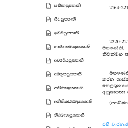
පණීතසුත‍්තානි
2164-22
සිවසුත‍්තානි
ඛෙමසුත‍්තානි
2220-2
තණහක‍්ඛයසුත‍්තානි
මහණෙනි, ය
නිවන්මඟ ක
අච‍්ඡරියසුත‍්තානි
මහණෙනි
අබ‍්භූතසුත‍්තානි
කරන ශාස්ත
තෙලශූන්‍ය
අනීතිකසුත‍්තානි
අනුශාසනා ය
අනීතිකධම‍්මසුත‍්තානි
(අසඞ්ඛත
නිබ‍්බානසුත‍්තානි
එහි වාරනා