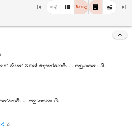
පාළි
සිංහල
ත් නිවන් මඟත් දෙසන්නෙමි. ... අනුශාසනා යි.
න්නෙමි. ... අනුශාසනා යි.