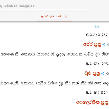
අජරසුත‍්තානි
659
9. 2. 382-437.
අජර සූත්‍ර
. මහණෙනි, තොපට (ජරාවෙන් දැදුරු නොවන ධර්‍මය වූ) නිවන
9. 2. 438-493.
ධුව සූත්‍ර
. මහණෙනි, තොපට (ස්ථීර ධර්‍මය වූ) නිවනත් නිවන්මඟත් දෙස
9. 2. 494-549.
අපලෝකිත සූත්‍ර