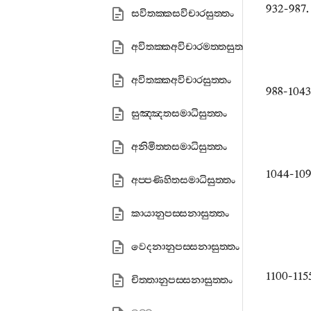
932-987
සවිතක‍්කසවිචාරසුත‍්තං
අවිතක‍්කඅවිචාරමත‍්තසුත‍්තං
අවිතක‍්කඅවිචාරසුත‍්තං
988-104
සුඤ‍්ඤතසමාධිසුත‍්තං
අනිමිත‍්තසමාධිසුත‍්තං
1044-10
අප‍්පණිහිතසමාධිසුත‍්තං
කායානුපස‍්සනාසුත‍්තං
වෙදනානුපස‍්සනාසුත‍්තං
1100-11
චිත‍්තානුපස‍්සනාසුත‍්තං