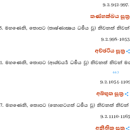
9. 2. 942-997.
තණ්හක්ඛය සූත්‍ර
35. මහණෙනි, තොපට (තෘෂ්ණාක්‍ෂය ධර්‍මය වූ) නිවනත් නිවන්
9. 2. 998-1053
අච්ඡරිය සූත්‍ර
1. මහණෙනි, තොපට (ආශ‍්චර්‍ය්‍ය ධර්‍මය වූ) නිවනත් නිවන් 
663
9. 2. 1054-1109
අබ්භූත සූත්‍ර
47. මහණෙනි, තොපට (නොහටගත් ධර්‍මය වූ) නිවනත් නිවන් 
9. 2. 1110-1165
අනීතික සූත්‍ර