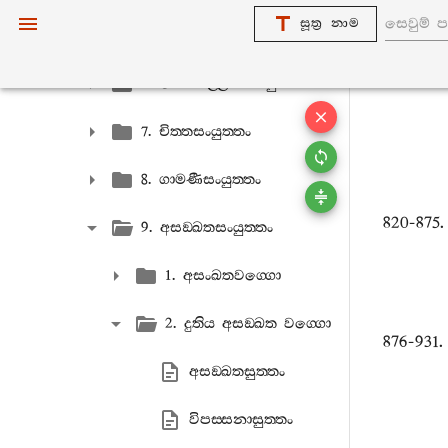
සූත්‍ර නාම
5. සාමණ‍්ඩකානි සංයුත‍්තං
6. මොග‍්ගල‍්ලානසංයුත‍්තං
7. චිත‍්තසංයුත‍්තං
8. ගාමණීසංයුත‍්තං
820-875
9. අසඞ‍්ඛතසංයුත‍්තං
1. අසංඛතවග‍්ගො
2. දුතිය අසඞ‍්ඛත වග‍්ගො
876-931
අසඞ‍්ඛතසුත‍්තං
විපස‍්සනාසුත‍්තං