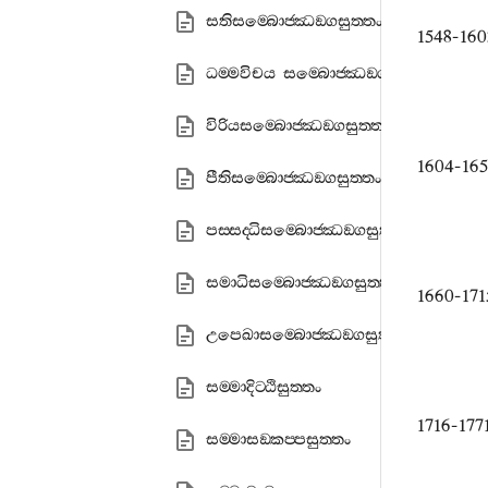
සතිසම‍්බොජ‍්ඣඞ‍්ගසුත‍්තං
1548-16
ධම‍්මවිචය සම‍්බොජ‍්ඣඞ‍්ගසුත‍්තං
විරියසම‍්බොජ‍්ඣඞ‍්ගසුත‍්තං
1604-16
පීතිසම‍්බොජ‍්ඣඞ‍්ගසුත‍්තං
පස‍්සද‍්ධිසම‍්බොජ‍්ඣඞ‍්ගසුත‍්තං
සමාධිසම‍්බොජ‍්ඣඞ‍්ගසුත‍්තං
1660-17
උපෙඛාසම‍්බොජ‍්ඣඞ‍්ගසුත‍්තං
සම‍්මාදිට‍්ඨිසුත‍්තං
1716-17
සම‍්මාසඞ‍්කප‍්පසුත‍්තං