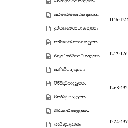
ධම‍්මානුපස‍්සනාසුත‍්තං
පඨමසම‍්මප‍්පධානසුත‍්තං
1156-12
දුතියසම‍්මප‍්පධානසුත‍්තං
තතියසම‍්මප‍්පධානසුත‍්තං
1212-12
චතුත්‍ථසම‍්මප‍්පධානසුත‍්තං
ඡන්‍දිද‍්ධිපාදසුත‍්තං
විරියිද‍්ධිපාදසුත‍්තං
1268-13
චිත‍්තිද‍්ධිපාදසුත‍්තං
වීමංසිද‍්ධිපාදසුත‍්තං
1324-13
සද‍්ධින්‍ද්‍රියසුත‍්තං