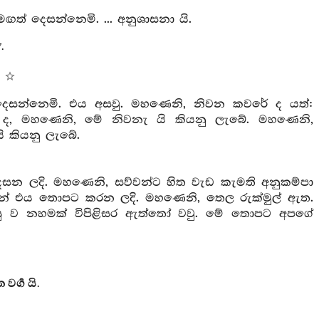
ඟත් දෙසන්නෙමි. ... අනුශාසනා යි.
.
 දෙසන්නෙමි. එය අසවු. මහණෙනි, නිවන කවරේ ද යත්:
වේ ද, මහණෙනි, මේ නිවනැ යි කියනු ලැබේ. මහණෙනි,
 කියනු ලැබේ.
න ලදි. මහණෙනි, සව්වන්ට හිත වැඩ කැමති අනුකම්පා
ිසින් එය තොපට කරන ලදි. මහණෙනි, තෙල රුක්මුල් ඇත.
 පසු ව නහමක් විපිළිසර ඇත්තෝ වවු. මේ තොපට අපගේ
ර්‍ග යි.