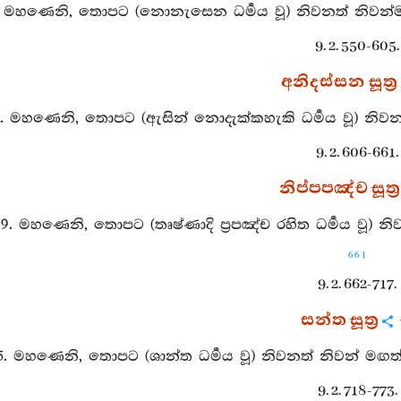
. මහණෙනි, තොපට (නොනැසෙන ධර්‍මය වූ) නිවනත් නිවන්මඟ
9. 2. 550-605.
අනිදස්සන සූත්‍ර
3. මහණෙනි, තොපට (ඇසින් නොදැක්කහැකි ධර්‍මය වූ) නිවනත
9. 2. 606-661.
නිප්පපඤ්ච සූත්‍ර
99. මහණෙනි, තොපට (තෘෂ්ණාදි ප්‍රපඤ්ච රහිත ධර්‍මය වූ) න
661
9. 2. 662-717.
සන්ත සූත්‍ර
55. මහණෙනි, තොපට (ශාන්ත ධර්‍මය වූ) නිවනත් නිවන් මඟත්
9. 2. 718-773.