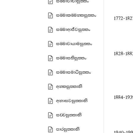
සම‍්මාවාචාසුත‍්තං
සම‍්මාකම‍්මන‍්තසුත‍්තං
1772-18
සම‍්මාආජීවසුත‍්තං
සම‍්මාවායාමසුත‍්තං
1828-18
සම‍්මාසතිසුත‍්තං
සම‍්මාසමාධිසුත‍්තං
අන‍්තසුත‍්තානි
1884-19
අනාසවසුත‍්තානි
සච‍්චසුත‍්තානි
පාරසුත‍්තානි
1940-19