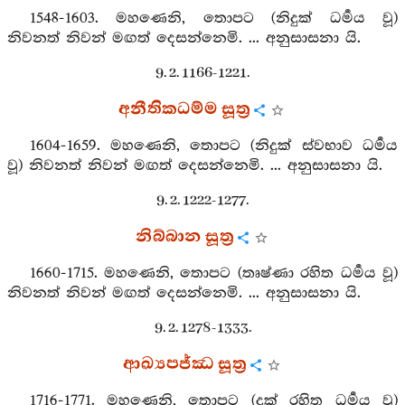
1548-1603. මහණෙනි, තොපට (නිදුක් ධර්‍මය වූ)
නිවනත් නිවන් මඟත් දෙසන්නෙමි. ... අනුසාසනා යි.
9. 2. 1166-1221.
අනීතිකධම්ම සූත්‍ර
1604-1659. මහණෙනි, තොපට (නිදුක් ස්වභාව ධර්‍මය
වූ) නිවනත් නිවන් මඟත් දෙසන්නෙමි. ... අනුසාසනා යි.
9. 2. 1222-1277.
නිබ්බාන සූත්‍ර
1660-1715. මහණෙනි, තොපට (තෘෂ්ණා රහිත ධර්‍මය වූ)
නිවනත් නිවන් මඟත් දෙසන්නෙමි. ... අනුසාසනා යි.
9. 2. 1278-1333.
ආඛ්‍යපජ්ඣ සූත්‍ර
1716-1771. මහණෙනි, තොපට (දුක් රහිත ධර්‍මය වූ)