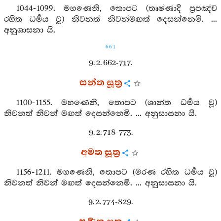
1044-1099. මහණෙනි, තොපට (තෘෂ්ණාදි ප්‍රපඤ්ච
රහිත ධර්‍මය වූ) නිවනත් නිවන්මඟත් දෙසන්නෙමි. ...
අනුශාසනා යි.
661
9. 2. 662-717.
සන්ත සූත්‍ර
1100-1155. මහණෙනි, තොපට (ශාන්ත ධර්‍මය වූ)
නිවනත් නිවන් මඟත් දෙසන්නෙමි. ... අනුසාසනා යි.
9. 2. 718-773.
අමත සූත්‍ර
1156-1211. මහණෙනි, තොපට (මරණ රහිත ධර්‍මය වූ)
නිවනත් නිවන් මඟත් දෙසන්නෙමි. ... අනුසාසනා යි.
9. 2. 774-829.