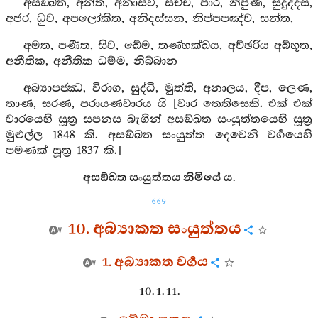
අසඞ‍්ඛත, අන්ත, අනාසව, සච්ච, පාර, නිපුණ, සුදුද්දස,
අජර, ධුව, අපලෝකිත, අනිදස්සන, නිප්පපඤ්ච, සන්ත,
අමත, පණීත, සිව, ඛේම, තණ්හක්ඛය, අච්ඡරිය අබ්භූත,
අනීතික, අනීතික ධම්ම, නිබ්බාන
අබ්‍යාපජ‍්ඣ, විරාග, සුද්ධි, මුත්ති, අනාලය, දීප, ලෙණ,
තාණ, සරණ, පරායණවාරය යි [වාර තෙතිසෙකි. එක් එක්
වාරයෙහි සූත්‍ර සපනස බැගින් අසඞ්ඛත සංයුත්තයෙහි සූත්‍ර
මුළුල්ල 1848 කි. අසඞ්ඛත සංයුත්ත දෙවෙනි වර්‍ගයෙහි
පමණක් සූත්‍ර 1837 කි.]
අසඞ්ඛත සංයුත්තය නිමියේ ය.
669
10. අබ්‍යාකත සංයුත්තය
1. අබ්‍යාකත වර්‍ගය
10. 1. 11.