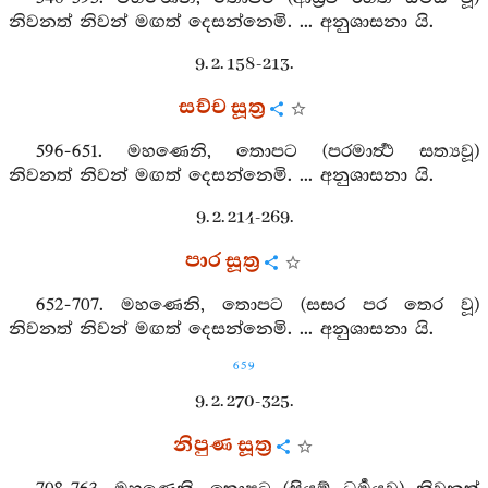
නිවනත් නිවන් මඟත් දෙසන්නෙමි. ... අනුශාසනා යි.
9. 2. 158-213.
සච්ච සූත්‍ර
596-651. මහණෙනි, තොපට (පරමාර්‍ත්‍ථ සත්‍යවූ)
නිවනත් නිවන් මඟත් දෙසන්නෙමි. ... අනුශාසනා යි.
9. 2. 214-269.
පාර සූත්‍ර
652-707. මහණෙනි, තොපට (සසර පර තෙර වූ)
නිවනත් නිවන් මඟත් දෙසන්නෙමි. ... අනුශාසනා යි.
659
9. 2. 270-325.
නිපුණ සූත්‍ර