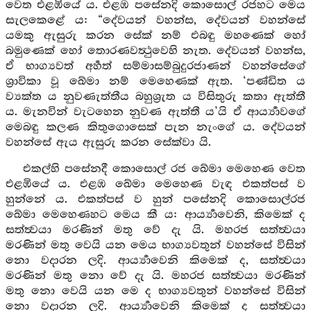
වෙත එළඹියේ ය. එළඹ පසේනදි කොසොල් රජහට මෙය
සැලකෙළේ ය: “දේවයන් වහන්ස, දේවයන් වහන්සේ
යමකු ඇසුරු කරන සේක් නම් එබඳු මහණෙක් හෝ
බමුණෙක් හෝ තොරණවත්‍ථුවෙහි නැත. දේවයන් වහන්ස,
ඒ භාග්‍යවත් අර්‍හත් සම්මාසම්බුදුරජාණන් වහන්සේගේ
ශ්‍රාවිකා වූ ඛේමා නම් මෙහෙණක් ඇත. ‘පණ්ඩිත ය
ව්‍යක්ත ය නුවණැත්තීය බහුශ්‍රුත ය විසිතුරු කතා ඇත්තී
ය. මැනවින් වැටහෙන නුවණ ඇත්තී ය’යි ඒ ආර්‍ය්‍යාවගේ
මෙබඳු කලණ කිතුගොසෙක් පැන නැංගේ ය. දේවයන්
වහන්සේ ඇය ඇසුරු කරන සේක්වා යි.
එකල්හි පසේනදී කොසොල් රජ ඛේමා මෙහෙණ වෙත
එළඹියේ ය. එළඹ ඛේමා මෙහෙණ වැඳ එකත්පස් ව
හුන්නේ ය. එකත්පස් ව හුන් පසේනදි කොසොල්රජ
ඛේමා මෙහෙණහට මෙය කී ය: ආර්‍ය්‍යාවෙනි, කිමෙක් ද
සත්ත්‍වයා මරණින් මතු වේ දැ යි. මහරජ සත්ත්‍වයා
මරණින් මතු වෙයි යන මෙය භාග්‍යවතුන් වහන්සේ විසින්
නො වදාරන ලදි. ආර්‍ය්‍යාවෙනි කිමෙක් ද, සත්ත්‍වයා
මරණින් මතු නො වේ දැ යි. මහරජ සත්ත්‍වයා මරණින්
මතු නො වෙයි යන මෙ ද භාග්‍යවතුන් වහන්සේ විසින්
නො වදාරන ලදි. ආර්‍ය්‍යාවෙනි කිමෙක් ද සත්ත්‍වයා