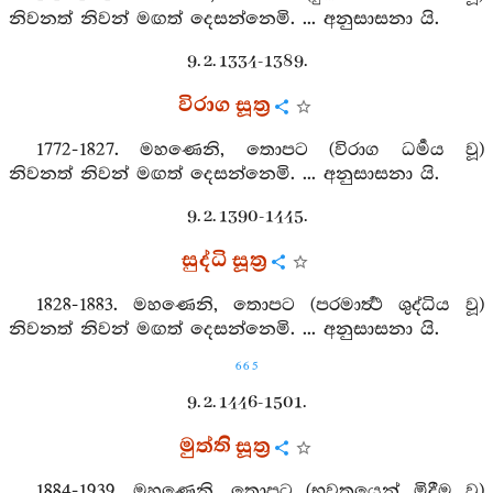
නිවනත් නිවන් මඟත් දෙසන්නෙමි. ... අනුසාසනා යි.
9. 2. 1334-1389.
විරාග සූත්‍ර
1772-1827. මහණෙනි, තොපට (විරාග ධර්‍මය වූ)
නිවනත් නිවන් මඟත් දෙසන්නෙමි. ... අනුසාසනා යි.
9. 2. 1390-1445.
සුද්ධි සූත්‍ර
1828-1883. මහණෙනි, තොපට (පරමාර්‍ත්‍ථ ශුද්ධිය වූ)
නිවනත් නිවන් මඟත් දෙසන්නෙමි. ... අනුසාසනා යි.
665
9. 2. 1446-1501.
මුත්ති සූත්‍ර
1884-1939. මහණෙනි, තොපට (භවත්‍රයෙන් මිදීම වූ)