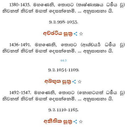
1380-1435. මහණෙනි, තොපට (තෘෂ්ණාක්‍ෂය ධර්‍මය වූ)
නිවනත් නිවන් මඟත් දෙසන්නෙමි. ... අනුසාසනා යි.
9. 2. 998-1053.
අච්ඡරිය සූත්‍ර
1436-1491. මහණෙනි, තොපට (ආශ‍්චර්‍ය්‍ය ධර්‍මය වූ)
නිවනත් නිවන් මඟත් දෙසන්නෙමි. ... අනුසාසනා යි.
663
9. 2. 1054-1109.
අබ්භූත සූත්‍ර
1492-1547. මහණෙනි, තොපට (නොහටගත් ධර්‍මය වූ)
නිවනත් නිවන් මඟත් දෙසන්නෙමි. ... අනුසාසනා යි.
9. 2. 1110-1165.
අනීතික සූත්‍ර