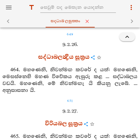
සද‍්ධාබලසුත‍්තං
649
9. 2. 26.
සද්ධාබලන්‍ද්‍රිය සූත්‍රය
464. මහණෙනි, නිවන්මඟ කවරේ ද යත්: මහණෙනි,
මෙසස්නෙහි මහණ විවේකය ඇසුරු කළ ... සද්ධාබලය
වඩයි. මහණෙනි, මේ නිවන්මඟැ යි කියනු ලැබේ. ...
අනුසාසනා යි.
651
9. 2. 27.
විරියබල සූත්‍රය
465. මහණෙනි, නිවන්මඟ කවරේ ද යත්: මහණෙනි,