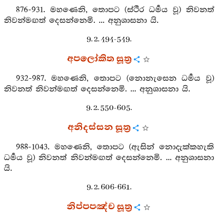
876-931. මහණෙනි, තොපට (ස්ථීර ධර්‍මය වූ) නිවනත්
නිවන්මඟත් දෙසන්නෙමි. ... අනුශාසනා යි.
9. 2. 494-549.
අපලෝකිත සූත්‍ර
932-987. මහණෙනි, තොපට (නොනැසෙන ධර්‍මය වූ)
නිවනත් නිවන්මඟත් දෙසන්නෙමි. ... අනුශාසනා යි.
9. 2. 550-605.
අනිදස්සන සූත්‍ර
988-1043. මහණෙනි, තොපට (ඇසින් නොදැක්කහැකි
ධර්‍මය වූ) නිවනත් නිවන්මඟත් දෙසන්නෙමි. ... අනුශාසනා
යි.
9. 2. 606-661.
නිප්පපඤ්ච සූත්‍ර