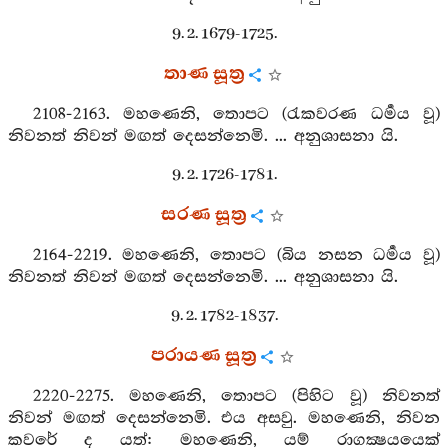
9. 2. 1679-1725.
තාණ සූත්‍ර
2108-2163. මහණෙනි, තොපට (රැකවරණ ධර්‍මය වූ)
නිවනත් නිවන් මඟත් දෙසන්නෙමි. ... අනුශාසනා යි.
9. 2. 1726-1781.
සරණ සූත්‍ර
2164-2219. මහණෙනි, තොපට (බිය නසන ධර්‍මය වූ)
නිවනත් නිවන් මඟත් දෙසන්නෙමි. ... අනුශාසනා යි.
9. 2. 1782-1837.
පරායණ සූත්‍ර
2220-2275. මහණෙනි, තොපට (පිහිට වූ) නිවනත්
නිවන් මඟත් දෙසන්නෙමි. එය අසවු. මහණෙනි, නිවන
කවරේ ද යත්: මහණෙනි, යම් රාගක්‍ෂයයෙක්