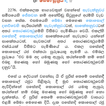
ඛේමා සූත්‍රය
2276. එක්කලෙක භාග්‍යවතුන් වහන්සේ
සැවැත්නුවර
සමීපයෙහි
ජේතවන
නම් අනේපිඬු සිටුහුගේ අරම්හි වැඩ
වසන සේක. එසමයෙහි
ඛේමා
මෙහෙණ
කොසොල්
දනව්වෙහි
සැරිසරන්නී
සැවැත්නුවර
ටත්,
සාකේතනුවර
ටත්
අතර
තොරණවත්‍ථු
ගම්හි විසීමට පැමිණියා වෙයි. එකල්හි
පසේනදී කොසොල්රජ
සාකේතයෙන් සැවැතට යන්නේ
සාකේතයටත්, සැවතටත් අතර තොරණවත්‍ථුගම්හි
එක්රැයක් විසීමට පැමිණියේ ය. එකල පසේනදී
කොසොල් රජ එක්තරා පුරුෂයකු ඇමතී ය. එම්බල
පුරුෂය “එව මම අද යමකු ඇසුරු කරන්නෙම් නම් තෝ
එබඳු මහණකු හෝ බමුණකු හෝ තොරණවත්‍ථුවෙහි
දනුව”යි.
එසේ ය දේවයන් වහන්සැ යි ඒ පුරිස් තෙමේ පසේනදී
කොසොල් රජුට පිළිතුරු දී මුළු තොරණවත්‍ථුවෙහි
ඇවිදින්නේ පසේනදි කොසොල් රජ යමකු ඇසුරු
කරන්නේ නම් එබඳු මහණකු හෝ බමුණකු හෝ නො
දැක්කේය. ඒ පුරිස් තෙමේ තොරණවත්‍ථුවෙහි වාසයට
එළඹි ඛේමා මෙහෙණ දිටී. දැක පසේනදි කොසොල් රජු