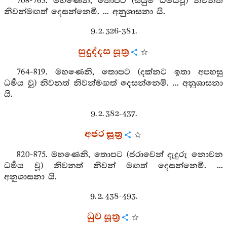
708-763. මහණෙනි, තොපට (සියුම් ධර්‍මයවූ) නිවනත්
නිවන්මඟත් දෙසන්නෙමි. ... අනුශාසනා යි.
9. 2. 326-381.
සුදුද්දස සූත්‍ර
764-819. මහණෙනි, තොපට (දක්නට ඉතා අපහසු
ධර්‍මය වූ) නිවනත් නිවන්මඟත් දෙසන්නෙමි. ... අනුශාසනා
යි.
9. 2. 382-437.
අජර සූත්‍ර
820-875. මහණෙනි, තොපට (ජරාවෙන් දැදුරු නොවන
ධර්‍මය වූ) නිවනත් නිවන් මඟත් දෙසන්නෙමි. ...
අනුශාසනා යි.
9. 2. 438-493.
ධුව සූත්‍ර