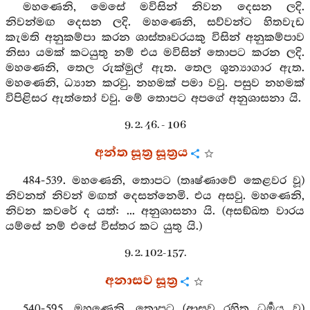
මහණෙනි, මෙසේ මවිසින් නිවන දෙසන ලදි.
නිවන්මඟ දෙසන ලදි. මහණෙනි, සව්වන්ට හිතවැඩ
කැමති අනුකම්පා කරන ශාස්තෘවරයකු විසින් අනුකම්පාව
නිසා යමක් කටයුතු නම් එය මවිසින් තොපට කරන ලදි.
මහණෙනි, තෙල රුක්මුල් ඇත. තෙල ශූන්‍යාගාර ඇත.
මහණෙනි, ධ්‍යාන කරවු. නහමක් පමා වවු. පසුව නහමක්
විපිළිසර ඇත්තෝ වවු. මේ තොපට අපගේ අනුශාසනා යි.
9. 2. 46. - 106
අන්ත සූත්‍ර සූත්‍රය
484-539. මහණෙනි, තොපට (තෘෂ්ණාවේ කෙළවර වූ)
නිවනත් නිවන් මඟත් දෙසන්නෙමි. එය අසවු. මහණෙනි,
නිවන කවරේ ද යත්: ... අනුශාසනා යි. (අසඞ්ඛත වාරය
යම්සේ නම් එසේ විස්තර කට යුතු යි.)
9. 2. 102-157.
අනාසව සූත්‍ර
540-595. මහණෙනි, තොපට (ආස්‍රව රහිත ධර්‍මය වූ)