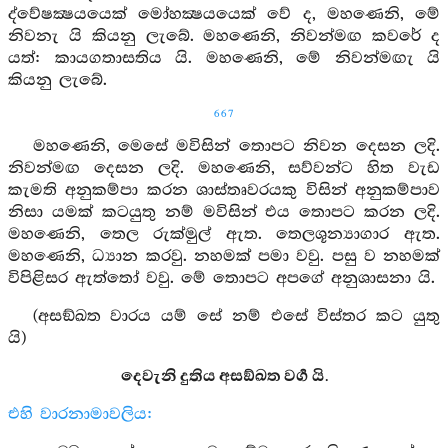
ද්වේෂක්‍ෂයයෙක් මෝහක්‍ෂයයෙක් වේ ද, මහණෙනි, මේ
නිවනැ යි කියනු ලැබේ. මහණෙනි, නිවන්මඟ කවරේ ද
යත්: කායගතාසතිය යි. මහණෙනි, මේ නිවන්මඟැ යි
කියනු ලැබේ.
667
මහණෙනි, මෙසේ මවිසින් තොපට නිවන දෙසන ලදි.
නිවන්මඟ දෙසන ලදි. මහණෙනි, සව්වන්ට හිත වැඩ
කැමති අනුකම්පා කරන ශාස්තෘවරයකු විසින් අනුකම්පාව
නිසා යමක් කටයුතු නම් මවිසින් එය තොපට කරන ලදි.
මහණෙනි, තෙල රුක්මුල් ඇත. තෙලශූන්‍යාගාර ඇත.
මහණෙනි, ධ්‍යාන කරවු. නහමක් පමා වවු. පසු ව නහමක්
විපිළිසර ඇත්තෝ වවු. මේ තොපට අපගේ අනුශාසනා යි.
(අසඞ්ඛත වාරය යම් සේ නම් එසේ විස්තර කට යුතු
යි)
දෙවැනි දුතිය අසඞ්ඛත වර්‍ග යි.
එහි වාරනාමාවලිය: