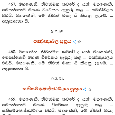
467. මහණෙනි, නිවන්මඟ කවරේ ද යත්: මහණෙනි,
මෙසස්නෙහි මහණ විවේකය ඇසුරු කළ ... සමාධිබලය
වඩයි. මහණෙනි, මේ නිවන් මඟැ යි කියනු ලැබේ. ...
අනුසාසනා යි.
9. 2. 30.
පඤ්ඤාබල සූත්‍රය
468. මහණෙනි, නිවන්මඟ කවරේ ද යත්: මහණෙනි,
මෙසස්නෙහි මහණ විවේකය ඇසුරු කළ ... පඤ්ඤාබලය
වඩයි. මහණෙනි, මේ නිවන් මඟැ යි කියනු ලැබේ. ...
අනුසාසනා යි.
9. 2. 31.
සතිසම්බොජ්ඣඞ්ගය සූත්‍රය
469. මහණෙනි, නිවන්මඟ කවරේ ද යත්: මහණෙනි,
මෙසස්නෙහි මහණ විවේකය ඇසුරු කළ ...
සතිසම්බොජ්ඣඞ්ගය වඩයි. මහණෙනි, මේ නිවන් මඟැ