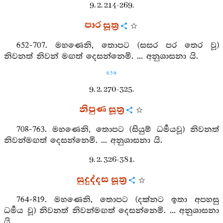
9. 2. 214-269.
පාර සූත්‍ර
652-707. මහණෙනි, තොපට (සසර පර තෙර වූ)
නිවනත් නිවන් මඟත් දෙසන්නෙමි. ... අනුශාසනා යි.
659
9. 2. 270-325.
නිපුණ සූත්‍ර
708-763. මහණෙනි, තොපට (සියුම් ධර්‍මයවූ) නිවනත්
නිවන්මඟත් දෙසන්නෙමි. ... අනුශාසනා යි.
9. 2. 326-381.
සුදුද්දස සූත්‍ර
764-819. මහණෙනි, තොපට (දක්නට ඉතා අපහසු
ධර්‍මය වූ) නිවනත් නිවන්මඟත් දෙසන්නෙමි. ... අනුශාසනා
යි.