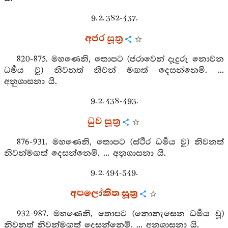
9. 2. 382-437.
අජර සූත්‍ර
820-875. මහණෙනි, තොපට (ජරාවෙන් දැදුරු නොවන
ධර්‍මය වූ) නිවනත් නිවන් මඟත් දෙසන්නෙමි. ...
අනුශාසනා යි.
9. 2. 438-493.
ධුව සූත්‍ර
876-931. මහණෙනි, තොපට (ස්ථීර ධර්‍මය වූ) නිවනත්
නිවන්මඟත් දෙසන්නෙමි. ... අනුශාසනා යි.
9. 2. 494-549.
අපලෝකිත සූත්‍ර
932-987. මහණෙනි, තොපට (නොනැසෙන ධර්‍මය වූ)
නිවනත් නිවන්මඟත් දෙසන්නෙමි. ... අනුශාසනා යි.