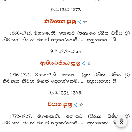
9. 2. 1222-1277.
නිබ්බාන සූත්‍ර
1660-1715. මහණෙනි, තොපට (තෘෂ්ණා රහිත ධර්‍මය වූ)
නිවනත් නිවන් මඟත් දෙසන්නෙමි. ... අනුසාසනා යි.
9. 2. 1278-1333.
ආඛ්‍යපජ්ඣ සූත්‍ර
1716-1771. මහණෙනි, තොපට (දුක් රහිත ධර්‍මය වූ)
නිවනත් නිවන් මඟත් දෙසන්නෙමි. ... අනුසාසනා යි.
9. 2. 1334-1389.
විරාග සූත්‍ර
1772-1827. මහණෙනි, තොපට (විරාග ධර්‍මය වූ)
නිවනත් නිවන් මඟත් දෙසන්නෙමි. ... අනුසාසනා යි.