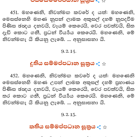
පඨමසම්මප්පධාන සූත්‍රය
451. මහණෙනි, නිවන්මඟ කවරේ ද යත්: මහණෙනි,
මෙසස්නෙහි මහණ නූපන් ලාමක අකුසල් දහම් නූපදවීම
පිණිස ඡන්‍දය දනවයි, වෑයම් කෙරෙයි, වෙර පවත්වයි, සිත
දැඩි කොට ගනී, ප්‍රධන් වීර්‍ය්‍යය කෙරෙයි. මහණෙනි, මේ
නිවන්මඟැ යි කියනු ලැබේ. ... අනුසාසනා යි.
9. 2. 14.
දුතිය සම්මප්පධාන සූත්‍රය
452. මහණෙනි, නිවන්මඟ කවරේ ද යත්: මහණෙනි
මෙසස්නෙහි මහණ උපන් ලාමක අකුසල් දහම් ප්‍රහාණය
පිණිස ඡන්‍දය දනවයි, වෑයම් කෙරෙයි, වෙර පවත්වයි, සිත
තර කොට ගනී, ප්‍රධන් වීර්‍ය්‍යය කෙරෙයි. මහණෙනි, මේ
නිවන්මඟැ යි කියනු ලැබේ. ... අනුසාසනා යි.
9. 2. 15.
තතිය සම්මප්පධාන සූත්‍රය