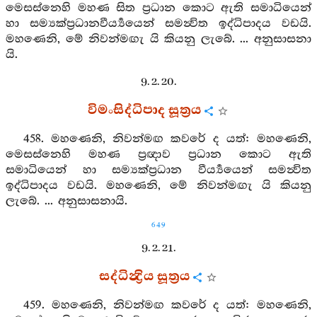
මෙසස්නෙහි මහණ සිත ප්‍රධාන කොට ඇති සමාධියෙන්
හා සම්‍යක්ප්‍රධානවීර්‍ය්‍යයෙන් සමන්‍විත ඉද්ධිපාදය වඩයි.
මහණෙනි, මේ නිවන්මඟැ යි කියනු ලැබේ. ... අනුසාසනා
යි.
9. 2. 20.
විමංසිද්ධිපාද සූත්‍රය
458. මහණෙනි, නිවන්මඟ කවරේ ද යත්: මහණෙනි,
මෙසස්නෙහි මහණ ප්‍රඥාව ප්‍රධාන කොට ඇති
සමාධියෙන් හා සම්‍යක්ප්‍රධාන වීර්‍ය්‍යයෙන් සමන්‍විත
ඉද්ධිපාදය වඩයි. මහණෙනි, මේ නිවන්මඟැ යි කියනු
ලැබේ. ... අනුසාසනායි.
649
9. 2. 21.
සද්ධින්‍ද්‍රිය සූත්‍රය
459. මහණෙනි, නිවන්මඟ කවරේ ද යත්: මහණෙනි,