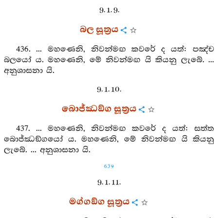
9. 1. 9.
බල සූත්‍රය
436. ... මහණෙනි, නිවන්මඟ කවරේ ද යත්: පඤ්ච
බලයෝ ය. මහණෙනි, මේ නිවන්මඟ යි කියනු ලැබේ. ...
අනුශාසනා යි.
9. 1. 10.
බොජ්ඣඞ්ග සූත්‍රය
437. ... මහණෙනි, නිවන්මඟ කවරේ ද යත්: සත්ත
බොජ්ඣඞ්ගයෝ ය. මහණෙනි, මේ නිවන්මඟ යි කියනු
ලැබේ. ... අනුශාසනා යි.
639
9. 1. 11.
මග්ගඞ්ග සූත්‍රය