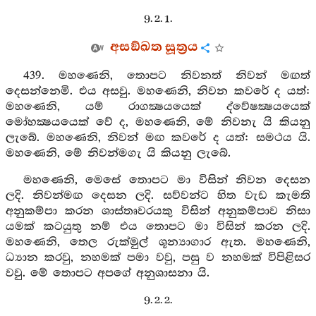
9. 2. 1.
අසඞ්ඛත සූත්‍රය
439. මහණෙනි, තොපට නිවනත් නිවන් මඟත්
දෙසන්නෙමි. එය අසවු. මහණෙනි, නිවන කවරේ ද යත්:
මහණෙනි, යම් රාගක්‍ෂයයෙක් ද්වේෂක්‍ෂයයෙක්
මෝහක්‍ෂයයෙක් වේ ද, මහණෙනි, මේ නිවනැ යි කියනු
ලැබේ. මහණෙනි, නිවන් මඟ කවරේ ද යත්: සමථය යි.
මහණෙනි, මේ නිවන්මගැ යි කියනු ලැබේ.
මහණෙනි, මෙසේ තොපට මා විසින් නිවන දෙසන
ලදි. නිවන්මඟ දෙසන ලදි. සව්වන්ට හිත වැඩ කැමති
අනුකම්පා කරන ශාස්තෘවරයකු විසින් අනුකම්පාව නිසා
යමක් කටයුතු නම් එය තොපට මා විසින් කරන ලදි.
මහණෙනි, තෙල රුක්මුල් ශූන්‍යාගාර ඇත. මහණෙනි,
ධ්‍යාන කරවු, නහමක් පමා වවු, පසු ව නහමක් විපිළිසර
වවු. මේ තොපට අපගේ අනුශාසනා යි.
9. 2. 2.