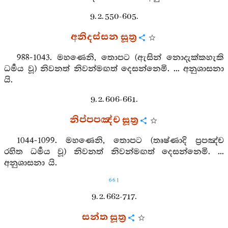
9. 2. 550-605.
අනිදස්සන සූත්‍ර
988-1043. මහණෙනි, තොපට (ඇසින් නොදැක්කහැකි
ධර්‍මය වූ) නිවනත් නිවන්මඟත් දෙසන්නෙමි. ... අනුශාසනා
යි.
9. 2. 606-661.
නිප්පපඤ්ච සූත්‍ර
1044-1099. මහණෙනි, තොපට (තෘෂ්ණාදි ප්‍රපඤ්ච
රහිත ධර්‍මය වූ) නිවනත් නිවන්මඟත් දෙසන්නෙමි. ...
අනුශාසනා යි.
661
9. 2. 662-717.
සන්ත සූත්‍ර