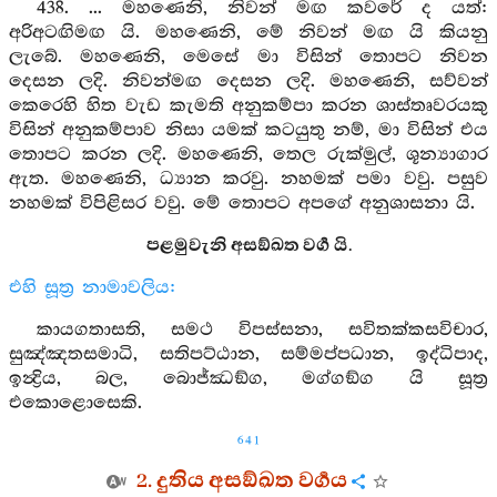
438. ... මහණෙනි, නිවන් මඟ කවරේ ද යත්:
අරිඅටඟිමඟ යි. මහණෙනි, මේ නිවන් මඟ යි කියනු
ලැබේ. මහණෙනි, මෙසේ මා විසින් තොපට නිවන
දෙසන ලදි. නිවන්මඟ දෙසන ලදි. මහණෙනි, සව්වන්
කෙරෙහි හිත වැඩ කැමති අනුකම්පා කරන ශාස්තෘවරයකු
විසින් අනුකම්පාව නිසා යමක් කටයුතු නම්, මා විසින් එය
තොපට කරන ලදි. මහණෙනි, තෙල රුක්මුල්, ශූන්‍යාගාර
ඇත. මහණෙනි, ධ්‍යාන කරවු. නහමක් පමා වවු. පසුව
නහමක් විපිළිසර වවු. මේ තොපට අපගේ අනුශාසනා යි.
පළමුවැනි අසඞ්ඛත වර්‍ග යි.
එහි සූත්‍ර නාමාවලිය:
කායගතාසති, සමථ විපස්සනා, සවිතක්කසවිචාර,
සුඤ්ඤතසමාධි, සතිපට්ඨාන, සම්මප්පධාන, ඉද්ධිපාද,
ඉන්‍ද්‍රිය, බල, බොජ්ඣඞ්ග, මග්ගඞ්ග යි සූත්‍ර
එකොළොසෙකි.
641
2. දුතිය අසඞ්ඛත වර්‍ගය