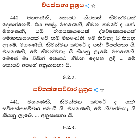
විපස්සනා සූත්‍රය
440. මහණෙනි, තොපට නිවනත් නිවන්මඟත්
දෙසන්නෙමි. එය අසවු. මහණෙනි, නිවන කවරේ ද යත්:
මහණෙනි, යම් රාගයක්‍ෂයයෙක් ද්වේෂක්‍ෂයයෙක්
මෝහක්‍ෂයයෙක් වේ නම් මහණෙනි, මේ නිවනැ යි කියනු
ලැබේ. මහණෙනි, නිවන්මඟ කවරේ ද යත්: විපස්සනා යි.
මහණෙනි, මේ නිවන්මඟැ යි කියනු ලැබේ. මහණෙනි,
මෙසේ මා විසින් තොපට නිවන දෙසන ලදි ... මේ
තොපට අපගේ අනුශාසනා යි.
9. 2. 3.
සවිතක්කසවිචාර සූත්‍රය
441. මහණෙනි, නිවන්මඟ කවරේ ද යත්:
සවිතක්කසවිචාර සමාධි යි. මහණෙනි, මේ නිවන්මඟැ යි
කියනු ලැබේ. ... අනුසාසනා යි.
9. 2. 4.