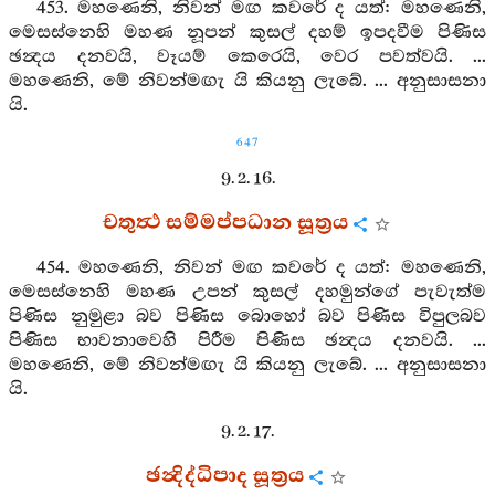
453. මහණෙනි, නිවන් මඟ කවරේ ද යත්: මහණෙනි,
මෙසස්නෙහි මහණ නූපන් කුසල් දහම් ඉපදවීම පිණිස
ඡන්‍දය දනවයි, වෑයම් කෙරෙයි, වෙර පවත්වයි. ...
මහණෙනි, මේ නිවන්මඟැ යි කියනු ලැබේ. ... අනුසාසනා
යි.
647
9. 2. 16.
චතුත්‍ථ සම්මප්පධාන සූත්‍රය
454. මහණෙනි, නිවන් මඟ කවරේ ද යත්: මහණෙනි,
මෙසස්නෙහි මහණ උපන් කුසල් දහමුන්ගේ පැවැත්ම
පිණිස නුමුළා බව පිණිස බොහෝ බව පිණිස විපුලබව
පිණිස භාවනාවෙහි පිරීම පිණිස ඡන්‍දය දනවයි. ...
මහණෙනි, මේ නිවන්මඟැ යි කියනු ලැබේ. ... අනුසාසනා
යි.
9. 2. 17.
ඡන්‍දිද්ධිපාද සූත්‍රය