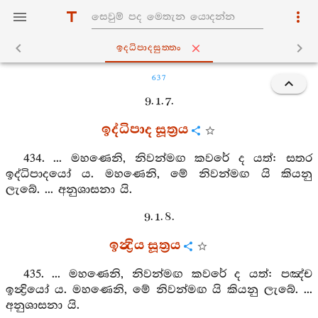
ඉද‍්ධිපාදසුත‍්තං
637
9. 1. 7.
ඉද්ධිපාද සූත්‍රය
434. ... මහණෙනි, නිවන්මඟ කවරේ ද යත්: සතර
ඉද්ධිපාදයෝ ය. මහණෙනි, මේ නිවන්මඟ යි කියනු
ලැබේ. ... අනුශාසනා යි.
9. 1. 8.
ඉන්‍ද්‍රිය සූත්‍රය
435. ... මහණෙනි, නිවන්මඟ කවරේ ද යත්: පඤ්ච
ඉන්‍ද්‍රියෝ ය. මහණෙනි, මේ නිවන්මඟ යි කියනු ලැබේ. ...
අනුශාසනා යි.