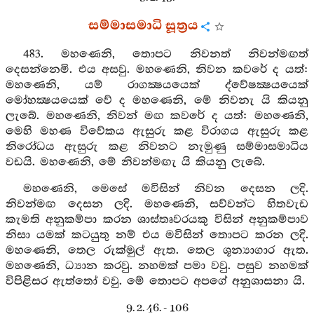
සම්මාසමාධි සූත්‍රය
483. මහණෙනි, තොපට නිවනත් නිවන්මඟත්
දෙසන්නෙමි. එය අසවු. මහණෙනි, නිවන කවරේ ද යත්:
මහණෙනි, යම් රාගක්‍ෂයයෙක් ද්වේෂක්‍ෂයයෙක්
මෝහක්‍ෂයයෙක් වේ ද මහණෙනි, මේ නිවනැ යි කියනු
ලැබේ. මහණෙනි, නිවන් මඟ කවරේ ද යත්: මහණෙනි,
මෙහි මහණ විවේකය ඇසුරු කළ විරාගය ඇසුරු කළ
නිරෝධය ඇසුරු කළ නිවනට නැමුණු සම්මාසමාධිය
වඩයි. මහණෙනි, මේ නිවන්මඟැ යි කියනු ලැබේ.
මහණෙනි, මෙසේ මවිසින් නිවන දෙසන ලදි.
නිවන්මඟ දෙසන ලදි. මහණෙනි, සව්වන්ට හිතවැඩ
කැමති අනුකම්පා කරන ශාස්තෘවරයකු විසින් අනුකම්පාව
නිසා යමක් කටයුතු නම් එය මවිසින් තොපට කරන ලදි.
මහණෙනි, තෙල රුක්මුල් ඇත. තෙල ශූන්‍යාගාර ඇත.
මහණෙනි, ධ්‍යාන කරවු. නහමක් පමා වවු. පසුව නහමක්
විපිළිසර ඇත්තෝ වවු. මේ තොපට අපගේ අනුශාසනා යි.
9. 2. 46. - 106