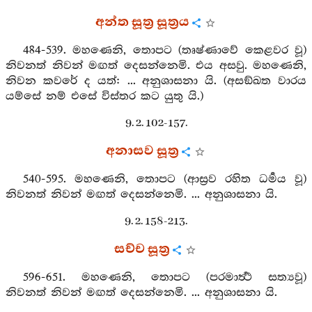
අන්ත සූත්‍ර සූත්‍රය
484-539. මහණෙනි, තොපට (තෘෂ්ණාවේ කෙළවර වූ)
නිවනත් නිවන් මඟත් දෙසන්නෙමි. එය අසවු. මහණෙනි,
නිවන කවරේ ද යත්: ... අනුශාසනා යි. (අසඞ්ඛත වාරය
යම්සේ නම් එසේ විස්තර කට යුතු යි.)
9. 2. 102-157.
අනාසව සූත්‍ර
540-595. මහණෙනි, තොපට (ආස්‍රව රහිත ධර්‍මය වූ)
නිවනත් නිවන් මඟත් දෙසන්නෙමි. ... අනුශාසනා යි.
9. 2. 158-213.
සච්ච සූත්‍ර
596-651. මහණෙනි, තොපට (පරමාර්‍ත්‍ථ සත්‍යවූ)
නිවනත් නිවන් මඟත් දෙසන්නෙමි. ... අනුශාසනා යි.