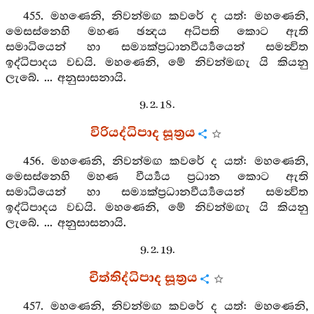
455. මහණෙනි, නිවන්මඟ කවරේ ද යත්: මහණෙනි,
මෙසස්නෙහි මහණ ඡන්‍දය අධිපති කොට ඇති
සමාධියෙන් හා සම්‍යක්ප්‍රධානවීර්‍ය්‍යයෙන් සමන්‍විත
ඉද්ධිපාදය වඩයි. මහණෙනි, මේ නිවන්මඟැ යි කියනු
ලැබේ. ... අනුසාසනායි.
9. 2. 18.
විරියද්ධිපාද සූත්‍රය
456. මහණෙනි, නිවන්මඟ කවරේ ද යත්: මහණෙනි,
මෙසස්නෙහි මහණ වීර්‍ය්‍යය ප්‍රධාන කොට ඇති
සමාධියෙන් හා සම්‍යක්ප්‍රධානවීර්‍ය්‍යයෙන් සමන්‍විත
ඉද්ධිපාදය වඩයි. මහණෙනි, මේ නිවන්මඟැ යි කියනු
ලැබේ. ... අනුසාසනායි.
9. 2. 19.
චිත්තිද්ධිපාද සූත්‍රය
457. මහණෙනි, නිවන්මඟ කවරේ ද යත්: මහණෙනි,