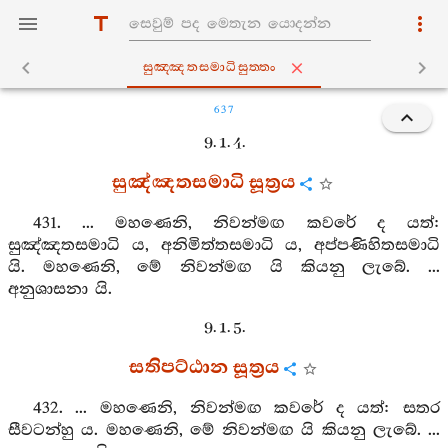
සුඤ‍්ඤතසමාධිසුත‍්තං
637
9. 1. 4.
සුඤ්ඤතසමාධි සූත්‍රය
431. ... මහණෙනි, නිවන්මඟ කවරේ ද යත්:
සුඤ්ඤතසමාධි ය, අනිමිත්තසමාධි ය, අප්පණිහිතසමාධි
යි. මහණෙනි, මේ නිවන්මඟ යි කියනු ලැබේ. ...
අනුශාසනා යි.
9. 1. 5.
සතිපට්ඨාන සූත්‍රය
432. ... මහණෙනි, නිවන්මඟ කවරේ ද යත්: සතර
සීවටන්හු ය. මහණෙනි, මේ නිවන්මඟ යි කියනු ලැබේ. ...