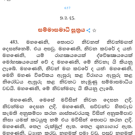
657
9. 2. 45.
සම්මාසමාධි සූත්‍රය
483. මහණෙනි, තොපට නිවනත් නිවන්මඟත්
දෙසන්නෙමි. එය අසවු. මහණෙනි, නිවන කවරේ ද යත්:
මහණෙනි, යම් රාගක්‍ෂයයෙක් ද්වේෂක්‍ෂයයෙක්
මෝහක්‍ෂයයෙක් වේ ද මහණෙනි, මේ නිවනැ යි කියනු
ලැබේ. මහණෙනි, නිවන් මඟ කවරේ ද යත්: මහණෙනි,
මෙහි මහණ විවේකය ඇසුරු කළ විරාගය ඇසුරු කළ
නිරෝධය ඇසුරු කළ නිවනට නැමුණු සම්මාසමාධිය
වඩයි. මහණෙනි, මේ නිවන්මඟැ යි කියනු ලැබේ.
මහණෙනි, මෙසේ මවිසින් නිවන දෙසන ලදි.
නිවන්මඟ දෙසන ලදි. මහණෙනි, සව්වන්ට හිතවැඩ
කැමති අනුකම්පා කරන ශාස්තෘවරයකු විසින් අනුකම්පාව
නිසා යමක් කටයුතු නම් එය මවිසින් තොපට කරන ලදි.
මහණෙනි, තෙල රුක්මුල් ඇත. තෙල ශූන්‍යාගාර ඇත.
මහණෙනි, ධ්‍යාන කරවු. නහමක් පමා වවු. පසුව නහමක්