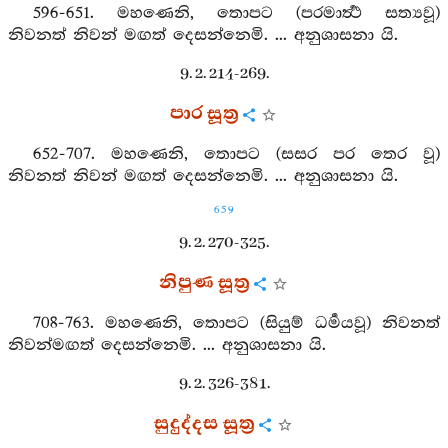
596-651. මහණෙනි, තොපට (පරමාර්‍ත්‍ථ සත්‍යවූ)
නිවනත් නිවන් මඟත් දෙසන්නෙමි. ... අනුශාසනා යි.
9. 2. 214-269.
පාර සූත්‍ර
652-707. මහණෙනි, තොපට (සසර පර තෙර වූ)
නිවනත් නිවන් මඟත් දෙසන්නෙමි. ... අනුශාසනා යි.
659
9. 2. 270-325.
නිපුණ සූත්‍ර
708-763. මහණෙනි, තොපට (සියුම් ධර්‍මයවූ) නිවනත්
නිවන්මඟත් දෙසන්නෙමි. ... අනුශාසනා යි.
9. 2. 326-381.
සුදුද්දස සූත්‍ර