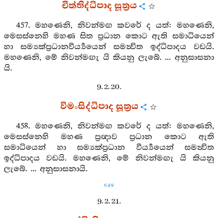
චිත්තිද්ධිපාද සූත්‍රය
457. මහණෙනි, නිවන්මඟ කවරේ ද යත්: මහණෙනි,
මෙසස්නෙහි මහණ සිත ප්‍රධාන කොට ඇති සමාධියෙන්
හා සම්‍යක්ප්‍රධානවීර්‍ය්‍යයෙන් සමන්‍විත ඉද්ධිපාදය වඩයි.
මහණෙනි, මේ නිවන්මඟැ යි කියනු ලැබේ. ... අනුසාසනා
යි.
9. 2. 20.
විමංසිද්ධිපාද සූත්‍රය
458. මහණෙනි, නිවන්මඟ කවරේ ද යත්: මහණෙනි,
මෙසස්නෙහි මහණ ප්‍රඥාව ප්‍රධාන කොට ඇති
සමාධියෙන් හා සම්‍යක්ප්‍රධාන වීර්‍ය්‍යයෙන් සමන්‍විත
ඉද්ධිපාදය වඩයි. මහණෙනි, මේ නිවන්මඟැ යි කියනු
ලැබේ. ... අනුසාසනායි.
649
9. 2. 21.