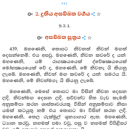
641
2. දුතිය අසඞ්ඛත වර්‍ගය
9. 2. 1.
අසඞ්ඛත සූත්‍රය
439. මහණෙනි, තොපට නිවනත් නිවන් මඟත්
දෙසන්නෙමි. එය අසවු. මහණෙනි, නිවන කවරේ ද යත්:
මහණෙනි, යම් රාගක්‍ෂයයෙක් ද්වේෂක්‍ෂයයෙක්
මෝහක්‍ෂයයෙක් වේ ද, මහණෙනි, මේ නිවනැ යි කියනු
ලැබේ. මහණෙනි, නිවන් මඟ කවරේ ද යත්: සමථය යි.
මහණෙනි, මේ නිවන්මගැ යි කියනු ලැබේ.
මහණෙනි, මෙසේ තොපට මා විසින් නිවන දෙසන
ලදි. නිවන්මඟ දෙසන ලදි. සව්වන්ට හිත වැඩ කැමති
අනුකම්පා කරන ශාස්තෘවරයකු විසින් අනුකම්පාව නිසා
යමක් කටයුතු නම් එය තොපට මා විසින් කරන ලදි.
මහණෙනි, තෙල රුක්මුල් ශූන්‍යාගාර ඇත. මහණෙනි,
ධ්‍යාන කරවු, නහමක් පමා වවු, පසු ව නහමක් විපිළිසර