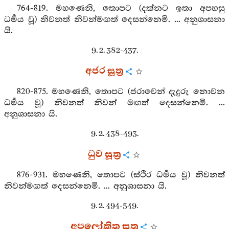
764-819. මහණෙනි, තොපට (දක්නට ඉතා අපහසු
ධර්‍මය වූ) නිවනත් නිවන්මඟත් දෙසන්නෙමි. ... අනුශාසනා
යි.
9. 2. 382-437.
අජර සූත්‍ර
820-875. මහණෙනි, තොපට (ජරාවෙන් දැදුරු නොවන
ධර්‍මය වූ) නිවනත් නිවන් මඟත් දෙසන්නෙමි. ...
අනුශාසනා යි.
9. 2. 438-493.
ධුව සූත්‍ර
876-931. මහණෙනි, තොපට (ස්ථීර ධර්‍මය වූ) නිවනත්
නිවන්මඟත් දෙසන්නෙමි. ... අනුශාසනා යි.
9. 2. 494-549.
අපලෝකිත සූත්‍ර