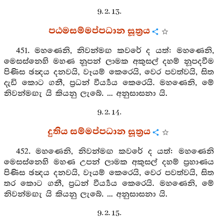
9. 2. 13.
පඨමසම්මප්පධාන සූත්‍රය
451. මහණෙනි, නිවන්මඟ කවරේ ද යත්: මහණෙනි,
මෙසස්නෙහි මහණ නූපන් ලාමක අකුසල් දහම් නූපදවීම
පිණිස ඡන්‍දය දනවයි, වෑයම් කෙරෙයි, වෙර පවත්වයි, සිත
දැඩි කොට ගනී, ප්‍රධන් වීර්‍ය්‍යය කෙරෙයි. මහණෙනි, මේ
නිවන්මඟැ යි කියනු ලැබේ. ... අනුසාසනා යි.
9. 2. 14.
දුතිය සම්මප්පධාන සූත්‍රය
452. මහණෙනි, නිවන්මඟ කවරේ ද යත්: මහණෙනි
මෙසස්නෙහි මහණ උපන් ලාමක අකුසල් දහම් ප්‍රහාණය
පිණිස ඡන්‍දය දනවයි, වෑයම් කෙරෙයි, වෙර පවත්වයි, සිත
තර කොට ගනී, ප්‍රධන් වීර්‍ය්‍යය කෙරෙයි. මහණෙනි, මේ
නිවන්මඟැ යි කියනු ලැබේ. ... අනුසාසනා යි.
9. 2. 15.