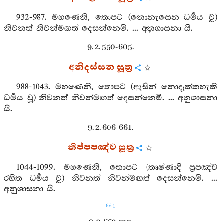
932-987. මහණෙනි, තොපට (නොනැසෙන ධර්‍මය වූ)
නිවනත් නිවන්මඟත් දෙසන්නෙමි. ... අනුශාසනා යි.
9. 2. 550-605.
අනිදස්සන සූත්‍ර
988-1043. මහණෙනි, තොපට (ඇසින් නොදැක්කහැකි
ධර්‍මය වූ) නිවනත් නිවන්මඟත් දෙසන්නෙමි. ... අනුශාසනා
යි.
9. 2. 606-661.
නිප්පපඤ්ච සූත්‍ර
1044-1099. මහණෙනි, තොපට (තෘෂ්ණාදි ප්‍රපඤ්ච
රහිත ධර්‍මය වූ) නිවනත් නිවන්මඟත් දෙසන්නෙමි. ...
අනුශාසනා යි.
661