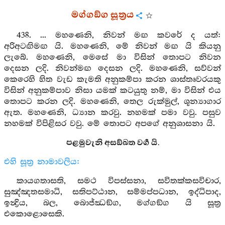
මග්ගඞ්ග සූත්‍රය
438. ... මහණෙනි, නිවන් මඟ කවරේ ද යත්:
අරිඅටඟිමඟ යි. මහණෙනි, මේ නිවන් මඟ යි කියනු
ලැබේ. මහණෙනි, මෙසේ මා විසින් තොපට නිවන
දෙසන ලදි. නිවන්මඟ දෙසන ලදි. මහණෙනි, සව්වන්
කෙරෙහි හිත වැඩ කැමති අනුකම්පා කරන ශාස්තෘවරයකු
විසින් අනුකම්පාව නිසා යමක් කටයුතු නම්, මා විසින් එය
තොපට කරන ලදි. මහණෙනි, තෙල රුක්මුල්, ශූන්‍යාගාර
ඇත. මහණෙනි, ධ්‍යාන කරවු. නහමක් පමා වවු. පසුව
නහමක් විපිළිසර වවු. මේ තොපට අපගේ අනුශාසනා යි.
පළමුවැනි අසඞ්ඛත වර්‍ග යි.
එහි සූත්‍ර නාමාවලිය:
කායගතාසති, සමථ විපස්සනා, සවිතක්කසවිචාර,
සුඤ්ඤතසමාධි, සතිපට්ඨාන, සම්මප්පධාන, ඉද්ධිපාද,
ඉන්‍ද්‍රිය, බල, බොජ්ඣඞ්ග, මග්ගඞ්ග යි සූත්‍ර
එකොළොසෙකි.