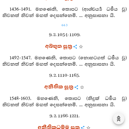
1436-1491. මහණෙනි, තොපට (ආශ‍්චර්‍ය්‍ය ධර්‍මය වූ)
නිවනත් නිවන් මඟත් දෙසන්නෙමි. ... අනුසාසනා යි.
663
9. 2. 1054-1109.
අබ්භූත සූත්‍ර
1492-1547. මහණෙනි, තොපට (නොහටගත් ධර්‍මය වූ)
නිවනත් නිවන් මඟත් දෙසන්නෙමි. ... අනුසාසනා යි.
9. 2. 1110-1165.
අනීතික සූත්‍ර
1548-1603. මහණෙනි, තොපට (නිදුක් ධර්‍මය වූ)
නිවනත් නිවන් මඟත් දෙසන්නෙමි. ... අනුසාසනා යි.
9. 2. 1166-1221.
අනීතිකධම්ම සූත්‍ර