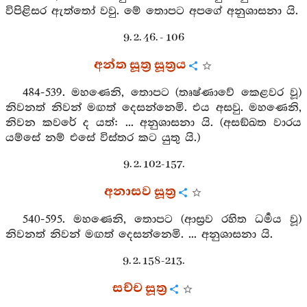
විපිළිසර ඇත්තෝ වවු. මේ තොපට අපගේ අනුශාසනා යි.
9. 2. 46. - 106
අන්ත සූත්‍ර සූත්‍රය
484-539. මහණෙනි, තොපට (තෘෂ්ණාවේ කෙළවර වූ)
නිවනත් නිවන් මඟත් දෙසන්නෙමි. එය අසවු. මහණෙනි,
නිවන කවරේ ද යත්: ... අනුශාසනා යි. (අසඞ්ඛත වාරය
යම්සේ නම් එසේ විස්තර කට යුතු යි.)
9. 2. 102-157.
අනාසව සූත්‍ර
540-595. මහණෙනි, තොපට (ආස්‍රව රහිත ධර්‍මය වූ)
නිවනත් නිවන් මඟත් දෙසන්නෙමි. ... අනුශාසනා යි.
9. 2. 158-213.
සච්ච සූත්‍ර