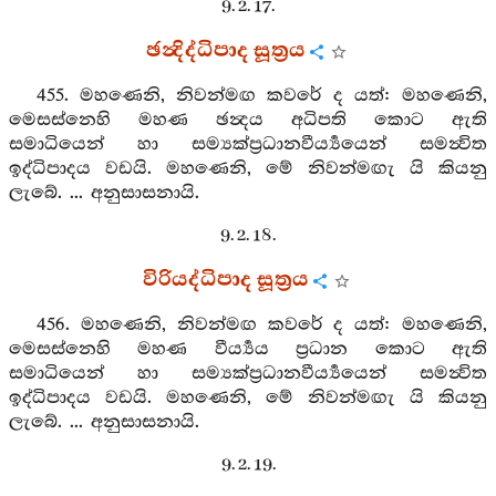
9. 2. 17.
ඡන්‍දිද්ධිපාද සූත්‍රය
455. මහණෙනි, නිවන්මඟ කවරේ ද යත්: මහණෙනි,
මෙසස්නෙහි මහණ ඡන්‍දය අධිපති කොට ඇති
සමාධියෙන් හා සම්‍යක්ප්‍රධානවීර්‍ය්‍යයෙන් සමන්‍විත
ඉද්ධිපාදය වඩයි. මහණෙනි, මේ නිවන්මඟැ යි කියනු
ලැබේ. ... අනුසාසනායි.
9. 2. 18.
විරියද්ධිපාද සූත්‍රය
456. මහණෙනි, නිවන්මඟ කවරේ ද යත්: මහණෙනි,
මෙසස්නෙහි මහණ වීර්‍ය්‍යය ප්‍රධාන කොට ඇති
සමාධියෙන් හා සම්‍යක්ප්‍රධානවීර්‍ය්‍යයෙන් සමන්‍විත
ඉද්ධිපාදය වඩයි. මහණෙනි, මේ නිවන්මඟැ යි කියනු
ලැබේ. ... අනුසාසනායි.
9. 2. 19.