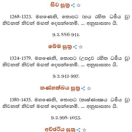
සිව සූත්‍ර
1268-1323. මහණෙනි, තොපට (භය රහිත ධර්‍මය වූ)
නිවනත් නිවන් මඟත් දෙසන්නෙමි. ... අනුසාසනා යි.
9. 2. 886-941.
ඛේම සූත්‍ර
1324-1379. මහණෙනි, තොපට (උපද්‍රව රහිත ධර්‍මය වූ)
නිවනත් නිවන් මඟත් දෙසන්නෙමි. ... අනුසාසනා යි.
9. 2. 942-997.
තණ්හක්ඛය සූත්‍ර
1380-1435. මහණෙනි, තොපට (තෘෂ්ණාක්‍ෂය ධර්‍මය වූ)
නිවනත් නිවන් මඟත් දෙසන්නෙමි. ... අනුසාසනා යි.
9. 2. 998-1053.
අච්ඡරිය සූත්‍ර