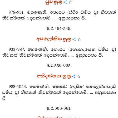
ධුව සූත්‍ර
876-931. මහණෙනි, තොපට (ස්ථීර ධර්‍මය වූ) නිවනත්
නිවන්මඟත් දෙසන්නෙමි. ... අනුශාසනා යි.
9. 2. 494-549.
අපලෝකිත සූත්‍ර
932-987. මහණෙනි, තොපට (නොනැසෙන ධර්‍මය වූ)
නිවනත් නිවන්මඟත් දෙසන්නෙමි. ... අනුශාසනා යි.
9. 2. 550-605.
අනිදස්සන සූත්‍ර
988-1043. මහණෙනි, තොපට (ඇසින් නොදැක්කහැකි
ධර්‍මය වූ) නිවනත් නිවන්මඟත් දෙසන්නෙමි. ... අනුශාසනා
යි.
9. 2. 606-661.