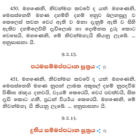
450. මහණෙනි, නිවන්මඟ කවරේ ද යත්: මහණෙනි,
මෙසස්නෙහි මහණ දහම්හි දහම් අනුව බලනසුලු ව
කෙලෙස් තවන වෙර ඇති ව මනා දැනුම් ඇති ව සිහි
ඇතිව දහම්ලෙව්හි දැඩිලොබ හා දොම්නස දුරු කොට
වෙසෙයි, මහණෙනි, මේ නිවන්මඟැයි කියනු ලැබේ. ...
අනුසාසනා යි.
9. 2. 13.
පඨමසම්මප්පධාන සූත්‍රය
451. මහණෙනි, නිවන්මඟ කවරේ ද යත්: මහණෙනි,
මෙසස්නෙහි මහණ නූපන් ලාමක අකුසල් දහම් නූපදවීම
පිණිස ඡන්‍දය දනවයි, වෑයම් කෙරෙයි, වෙර පවත්වයි, සිත
දැඩි කොට ගනී, ප්‍රධන් වීර්‍ය්‍යය කෙරෙයි. මහණෙනි, මේ
නිවන්මඟැ යි කියනු ලැබේ. ... අනුසාසනා යි.
9. 2. 14.
දුතිය සම්මප්පධාන සූත්‍රය