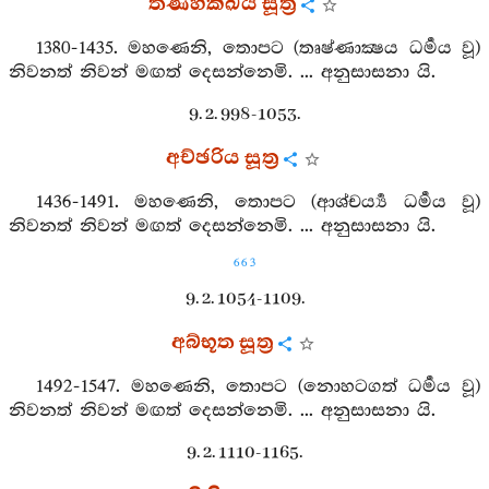
තණ්හක්ඛය සූත්‍ර
1380-1435. මහණෙනි, තොපට (තෘෂ්ණාක්‍ෂය ධර්‍මය වූ)
නිවනත් නිවන් මඟත් දෙසන්නෙමි. ... අනුසාසනා යි.
9. 2. 998-1053.
අච්ඡරිය සූත්‍ර
1436-1491. මහණෙනි, තොපට (ආශ‍්චර්‍ය්‍ය ධර්‍මය වූ)
නිවනත් නිවන් මඟත් දෙසන්නෙමි. ... අනුසාසනා යි.
663
9. 2. 1054-1109.
අබ්භූත සූත්‍ර
1492-1547. මහණෙනි, තොපට (නොහටගත් ධර්‍මය වූ)
නිවනත් නිවන් මඟත් දෙසන්නෙමි. ... අනුසාසනා යි.
9. 2. 1110-1165.