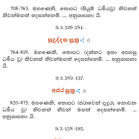
708-763. මහණෙනි, තොපට (සියුම් ධර්‍මයවූ) නිවනත්
නිවන්මඟත් දෙසන්නෙමි. ... අනුශාසනා යි.
9. 2. 326-381.
සුදුද්දස සූත්‍ර
764-819. මහණෙනි, තොපට (දක්නට ඉතා අපහසු
ධර්‍මය වූ) නිවනත් නිවන්මඟත් දෙසන්නෙමි. ... අනුශාසනා
යි.
9. 2. 382-437.
අජර සූත්‍ර
820-875. මහණෙනි, තොපට (ජරාවෙන් දැදුරු නොවන
ධර්‍මය වූ) නිවනත් නිවන් මඟත් දෙසන්නෙමි. ...
අනුශාසනා යි.
9. 2. 438-493.