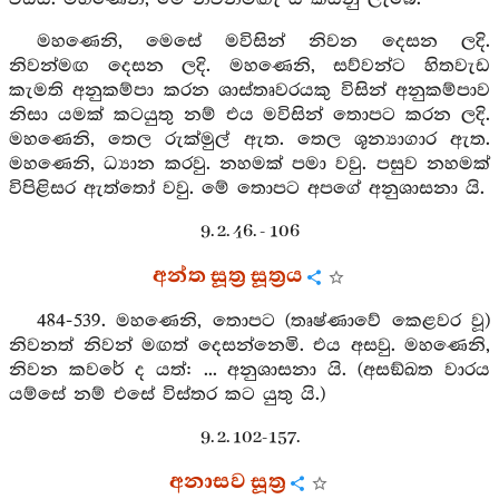
මහණෙනි, මෙසේ මවිසින් නිවන දෙසන ලදි.
නිවන්මඟ දෙසන ලදි. මහණෙනි, සව්වන්ට හිතවැඩ
කැමති අනුකම්පා කරන ශාස්තෘවරයකු විසින් අනුකම්පාව
නිසා යමක් කටයුතු නම් එය මවිසින් තොපට කරන ලදි.
මහණෙනි, තෙල රුක්මුල් ඇත. තෙල ශූන්‍යාගාර ඇත.
මහණෙනි, ධ්‍යාන කරවු. නහමක් පමා වවු. පසුව නහමක්
විපිළිසර ඇත්තෝ වවු. මේ තොපට අපගේ අනුශාසනා යි.
9. 2. 46. - 106
අන්ත සූත්‍ර සූත්‍රය
484-539. මහණෙනි, තොපට (තෘෂ්ණාවේ කෙළවර වූ)
නිවනත් නිවන් මඟත් දෙසන්නෙමි. එය අසවු. මහණෙනි,
නිවන කවරේ ද යත්: ... අනුශාසනා යි. (අසඞ්ඛත වාරය
යම්සේ නම් එසේ විස්තර කට යුතු යි.)
9. 2. 102-157.
අනාසව සූත්‍ර