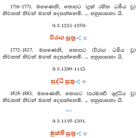
1716-1771. මහණෙනි, තොපට (දුක් රහිත ධර්‍මය වූ)
නිවනත් නිවන් මඟත් දෙසන්නෙමි. ... අනුසාසනා යි.
9. 2. 1334-1389.
විරාග සූත්‍ර
1772-1827. මහණෙනි, තොපට (විරාග ධර්‍මය වූ)
නිවනත් නිවන් මඟත් දෙසන්නෙමි. ... අනුසාසනා යි.
9. 2. 1390-1445.
සුද්ධි සූත්‍ර
1828-1883. මහණෙනි, තොපට (පරමාර්‍ත්‍ථ ශුද්ධිය වූ)
නිවනත් නිවන් මඟත් දෙසන්නෙමි. ... අනුසාසනා යි.
665
9. 2. 1446-1501.
මුත්ති සූත්‍ර