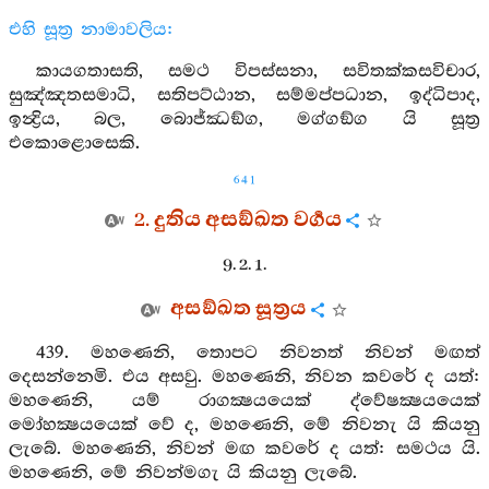
එහි සූත්‍ර නාමාවලිය:
කායගතාසති, සමථ විපස්සනා, සවිතක්කසවිචාර,
සුඤ්ඤතසමාධි, සතිපට්ඨාන, සම්මප්පධාන, ඉද්ධිපාද,
ඉන්‍ද්‍රිය, බල, බොජ්ඣඞ්ග, මග්ගඞ්ග යි සූත්‍ර
එකොළොසෙකි.
641
2. දුතිය අසඞ්ඛත වර්‍ගය
9. 2. 1.
අසඞ්ඛත සූත්‍රය
439. මහණෙනි, තොපට නිවනත් නිවන් මඟත්
දෙසන්නෙමි. එය අසවු. මහණෙනි, නිවන කවරේ ද යත්:
මහණෙනි, යම් රාගක්‍ෂයයෙක් ද්වේෂක්‍ෂයයෙක්
මෝහක්‍ෂයයෙක් වේ ද, මහණෙනි, මේ නිවනැ යි කියනු
ලැබේ. මහණෙනි, නිවන් මඟ කවරේ ද යත්: සමථය යි.
මහණෙනි, මේ නිවන්මගැ යි කියනු ලැබේ.