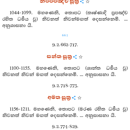
නිප්පපඤ්ච සූත්‍ර
1044-1099. මහණෙනි, තොපට (තෘෂ්ණාදි ප්‍රපඤ්ච
රහිත ධර්‍මය වූ) නිවනත් නිවන්මඟත් දෙසන්නෙමි. ...
අනුශාසනා යි.
661
9. 2. 662-717.
සන්ත සූත්‍ර
1100-1155. මහණෙනි, තොපට (ශාන්ත ධර්‍මය වූ)
නිවනත් නිවන් මඟත් දෙසන්නෙමි. ... අනුසාසනා යි.
9. 2. 718-773.
අමත සූත්‍ර
1156-1211. මහණෙනි, තොපට (මරණ රහිත ධර්‍මය වූ)
නිවනත් නිවන් මඟත් දෙසන්නෙමි. ... අනුසාසනා යි.
9. 2. 774-829.