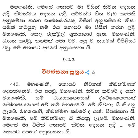
මහණෙනි, මෙසේ තොපට මා විසින් නිවන දෙසන
ලදි. නිවන්මඟ දෙසන ලදි. සව්වන්ට හිත වැඩ කැමති
අනුකම්පා කරන ශාස්තෘවරයකු විසින් අනුකම්පාව නිසා
යමක් කටයුතු නම් එය තොපට මා විසින් කරන ලදි.
මහණෙනි, තෙල රුක්මුල් ශූන්‍යාගාර ඇත. මහණෙනි,
ධ්‍යාන කරවු, නහමක් පමා වවු, පසු ව නහමක් විපිළිසර
වවු. මේ තොපට අපගේ අනුශාසනා යි.
9. 2. 2.
විපස්සනා සූත්‍රය
440. මහණෙනි, තොපට නිවනත් නිවන්මඟත්
දෙසන්නෙමි. එය අසවු. මහණෙනි, නිවන කවරේ ද යත්:
මහණෙනි, යම් රාගයක්‍ෂයයෙක් ද්වේෂක්‍ෂයයෙක්
මෝහක්‍ෂයයෙක් වේ නම් මහණෙනි, මේ නිවනැ යි කියනු
ලැබේ. මහණෙනි, නිවන්මඟ කවරේ ද යත්: විපස්සනා යි.
මහණෙනි, මේ නිවන්මඟැ යි කියනු ලැබේ. මහණෙනි,
මෙසේ මා විසින් තොපට නිවන දෙසන ලදි ... මේ
තොපට අපගේ අනුශාසනා යි.