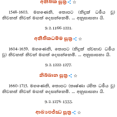
අනීතික සූත්‍ර
1548-1603. මහණෙනි, තොපට (නිදුක් ධර්‍මය වූ)
නිවනත් නිවන් මඟත් දෙසන්නෙමි. ... අනුසාසනා යි.
9. 2. 1166-1221.
අනීතිකධම්ම සූත්‍ර
1604-1659. මහණෙනි, තොපට (නිදුක් ස්වභාව ධර්‍මය
වූ) නිවනත් නිවන් මඟත් දෙසන්නෙමි. ... අනුසාසනා යි.
9. 2. 1222-1277.
නිබ්බාන සූත්‍ර
1660-1715. මහණෙනි, තොපට (තෘෂ්ණා රහිත ධර්‍මය වූ)
නිවනත් නිවන් මඟත් දෙසන්නෙමි. ... අනුසාසනා යි.
9. 2. 1278-1333.
ආඛ්‍යපජ්ඣ සූත්‍ර