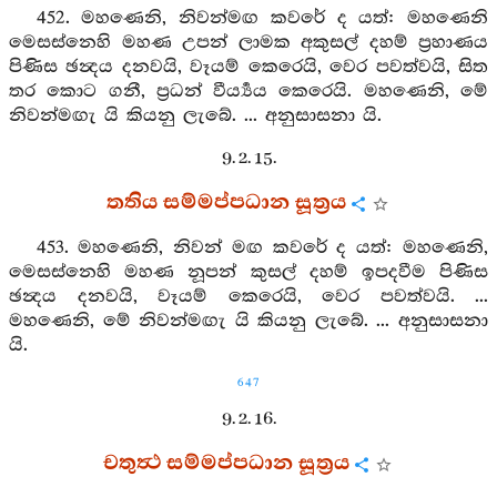
452. මහණෙනි, නිවන්මඟ කවරේ ද යත්: මහණෙනි
මෙසස්නෙහි මහණ උපන් ලාමක අකුසල් දහම් ප්‍රහාණය
පිණිස ඡන්‍දය දනවයි, වෑයම් කෙරෙයි, වෙර පවත්වයි, සිත
තර කොට ගනී, ප්‍රධන් වීර්‍ය්‍යය කෙරෙයි. මහණෙනි, මේ
නිවන්මඟැ යි කියනු ලැබේ. ... අනුසාසනා යි.
9. 2. 15.
තතිය සම්මප්පධාන සූත්‍රය
453. මහණෙනි, නිවන් මඟ කවරේ ද යත්: මහණෙනි,
මෙසස්නෙහි මහණ නූපන් කුසල් දහම් ඉපදවීම පිණිස
ඡන්‍දය දනවයි, වෑයම් කෙරෙයි, වෙර පවත්වයි. ...
මහණෙනි, මේ නිවන්මඟැ යි කියනු ලැබේ. ... අනුසාසනා
යි.
647
9. 2. 16.
චතුත්‍ථ සම්මප්පධාන සූත්‍රය