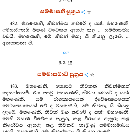
සම්මාසති සූත්‍රය
482. මහණෙනි, නිවන්මඟ කවරේ ද යත්: මහණෙනි,
මෙසස්නෙහි මහණ විවේකය ඇසුරු කළ ... සම්මාසතිය
වඩයි. මහණෙනි, මේ නිවන් මඟැ යි කියනු ලැබේ. ...
අනුසාසනා යි.
657
9. 2. 45.
සම්මාසමාධි සූත්‍රය
483. මහණෙනි, තොපට නිවනත් නිවන්මඟත්
දෙසන්නෙමි. එය අසවු. මහණෙනි, නිවන කවරේ ද යත්:
මහණෙනි, යම් රාගක්‍ෂයයෙක් ද්වේෂක්‍ෂයයෙක්
මෝහක්‍ෂයයෙක් වේ ද මහණෙනි, මේ නිවනැ යි කියනු
ලැබේ. මහණෙනි, නිවන් මඟ කවරේ ද යත්: මහණෙනි,
මෙහි මහණ විවේකය ඇසුරු කළ විරාගය ඇසුරු කළ
නිරෝධය ඇසුරු කළ නිවනට නැමුණු සම්මාසමාධිය
වඩයි. මහණෙනි, මේ නිවන්මඟැ යි කියනු ලැබේ.