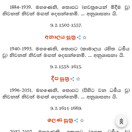
1884-1939. මහණෙනි, තොපට (භවත්‍රයෙන් මිදීම වූ)
නිවනත් නිවන් මඟත් දෙසන්නෙමි. ... අනුශාසනා යි.
9. 2. 1502-1557.
අනාලය සූත්‍ර
1940-1995. මහණෙනි, තොපට (කාමාලය රහිත ධර්‍මය
වූ) නිවනත් නිවන් මඟත් දෙසන්නෙමි. ... අනුශාසනා යි.
9. 2. 1558-1613.
දීප සූත්‍ර
1996-2051. මහණෙනි, තොපට (පිහිට වන ධර්‍මය වූ)
නිවනත් නිවන් මඟත් දෙසන්නෙමි. ... අනුශාසනා යි.
9. 2. 1614-1669.
ලෙණ සූත්‍ර