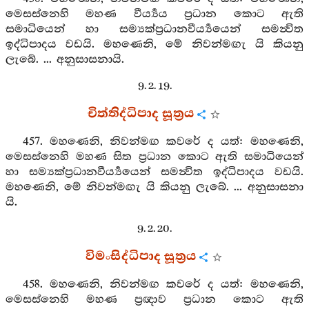
මෙසස්නෙහි මහණ වීර්‍ය්‍යය ප්‍රධාන කොට ඇති
සමාධියෙන් හා සම්‍යක්ප්‍රධානවීර්‍ය්‍යයෙන් සමන්‍විත
ඉද්ධිපාදය වඩයි. මහණෙනි, මේ නිවන්මඟැ යි කියනු
ලැබේ. ... අනුසාසනායි.
9. 2. 19.
චිත්තිද්ධිපාද සූත්‍රය
457. මහණෙනි, නිවන්මඟ කවරේ ද යත්: මහණෙනි,
මෙසස්නෙහි මහණ සිත ප්‍රධාන කොට ඇති සමාධියෙන්
හා සම්‍යක්ප්‍රධානවීර්‍ය්‍යයෙන් සමන්‍විත ඉද්ධිපාදය වඩයි.
මහණෙනි, මේ නිවන්මඟැ යි කියනු ලැබේ. ... අනුසාසනා
යි.
9. 2. 20.
විමංසිද්ධිපාද සූත්‍රය
458. මහණෙනි, නිවන්මඟ කවරේ ද යත්: මහණෙනි,
මෙසස්නෙහි මහණ ප්‍රඥාව ප්‍රධාන කොට ඇති