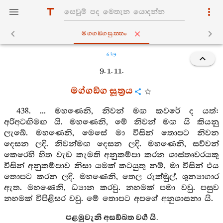
මග‍්ගඞ‍්ගසුත‍්තං
639
9. 1. 11.
මග්ගඞ්ග සූත්‍රය
438. ... මහණෙනි, නිවන් මඟ කවරේ ද යත්:
අරිඅටඟිමඟ යි. මහණෙනි, මේ නිවන් මඟ යි කියනු
ලැබේ. මහණෙනි, මෙසේ මා විසින් තොපට නිවන
දෙසන ලදි. නිවන්මඟ දෙසන ලදි. මහණෙනි, සව්වන්
කෙරෙහි හිත වැඩ කැමති අනුකම්පා කරන ශාස්තෘවරයකු
විසින් අනුකම්පාව නිසා යමක් කටයුතු නම්, මා විසින් එය
තොපට කරන ලදි. මහණෙනි, තෙල රුක්මුල්, ශූන්‍යාගාර
ඇත. මහණෙනි, ධ්‍යාන කරවු. නහමක් පමා වවු. පසුව
නහමක් විපිළිසර වවු. මේ තොපට අපගේ අනුශාසනා යි.
පළමුවැනි අසඞ්ඛත වර්‍ග යි.