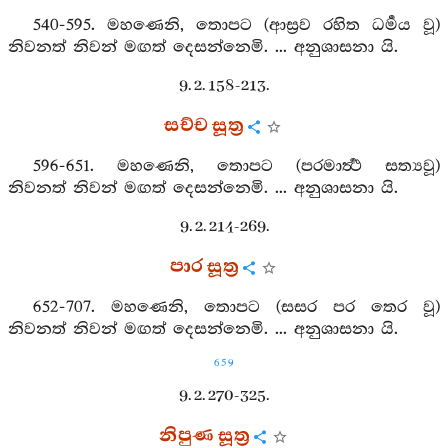
540-595. මහණෙනි, තොපට (ආස්‍රව රහිත ධර්‍මය වූ)
නිවනත් නිවන් මඟත් දෙසන්නෙමි. ... අනුශාසනා යි.
9. 2. 158-213.
සච්ච සූත්‍ර
596-651. මහණෙනි, තොපට (පරමාර්‍ත්‍ථ සත්‍යවූ)
නිවනත් නිවන් මඟත් දෙසන්නෙමි. ... අනුශාසනා යි.
9. 2. 214-269.
පාර සූත්‍ර
652-707. මහණෙනි, තොපට (සසර පර තෙර වූ)
නිවනත් නිවන් මඟත් දෙසන්නෙමි. ... අනුශාසනා යි.
659
9. 2. 270-325.
නිපුණ සූත්‍ර