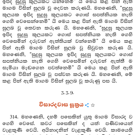
ඉපිද සුදුසු කුලයකට යන්නෙමි” යි මෙය කළ පින් ඇති
මාගම විසින් සුලබ වූ දෙවන කරුණයි. මහණෙනි, “සුදුසු
කුලයක ඉපිද සුදුසු කුලයකට ගොස් සපත්නියක නැති
ගෙහි වෙසෙන්නෙමි” යි මෙය කළ පින් ඇති මාගම විසින්
සුලබ වූ තෙවන කරුණ යි. මහණෙනි, “සුදුසු කුලයක
ඉපිද සුදුසු කුලයකට ගොස් සපත්නියක නැති ගෙහි
වෙසෙමින් දරුවන් ඇත්තියක් වන්නෙමි” යි මෙය කළ
පින් ඇති මාගම විසින් සුලබ වූ සිවුවන කරුණ යි.
මහණෙනි, “සුදුසු කුලයක ඉපිද සුදුසු කුලයකට ගොස්
සපත්නියක නැති ගෙහි වෙසෙමින් දරුවන් ඇත්තී ම
සැමියා මැඬගෙන පවත්නෙමි” යි මෙය කළ පින් ඇති
මාගම විසින් සුලබ වූ පස්වන කරුණ යි. මහණෙනි, මේ
කළ පින් ඇති මාගම විසින් සුලබ වූ කරුණු පස යි.
3. 3. 9.
විසාරදවාස සූත්‍රය
314. මහණෙනි, දහම් පසෙකින් යුතු මාගම විසාරද ව
ගෙහි වෙසේ. කවර පසෙකින් ද යත්: පණිවායෙන්
වැළකුණී වෙයි. අයිනාදනින් වැළකුණී වෙයි. කාමයෙහි