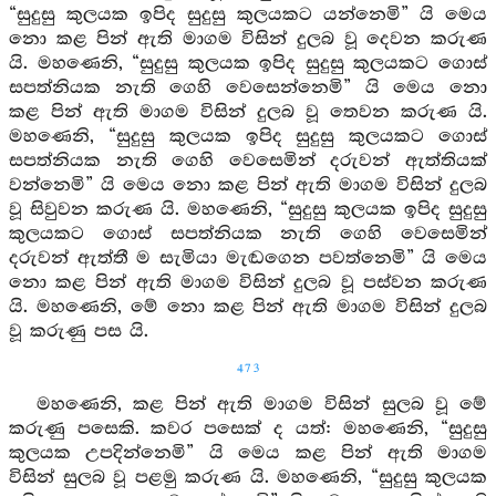
“සුදුසු කුලයක ඉපිද සුදුසු කුලයකට යන්නෙමි” යි මෙය
නො කළ පින් ඇති මාගම විසින් දුලබ වූ දෙවන කරුණ
යි. මහණෙනි, “සුදුසු කුලයක ඉපිද සුදුසු කුලයකට ගොස්
සපත්නියක නැති ගෙහි වෙසෙන්නෙමි” යි මෙය නො
කළ පින් ඇති මාගම විසින් දුලබ වූ තෙවන කරුණ යි.
මහණෙනි, “සුදුසු කුලයක ඉපිද සුදුසු කුලයකට ගොස්
සපත්නියක නැති ගෙහි වෙසෙමින් දරුවන් ඇත්තියක්
වන්නෙමි” යි මෙය නො කළ පින් ඇති මාගම විසින් දුලබ
වූ සිවුවන කරුණ යි. මහණෙනි, “සුදුසු කුලයක ඉපිද සුදුසු
කුලයකට ගොස් සපත්නියක නැති ගෙහි වෙසෙමින්
දරුවන් ඇත්තී ම සැමියා මැඬගෙන පවත්නෙමි” යි මෙය
නො කළ පින් ඇති මාගම විසින් දුලබ වූ පස්වන කරුණ
යි. මහණෙනි, මේ නො කළ පින් ඇති මාගම විසින් දුලබ
වූ කරුණු පස යි.
473
මහණෙනි, කළ පින් ඇති මාගම විසින් සුලබ වූ මේ
කරුණු පසෙකි. කවර පසෙක් ද යත්: මහණෙනි, “සුදුසු
කුලයක උපදින්නෙමි” යි මෙය කළ පින් ඇති මාගම
විසින් සුලබ වූ පළමු කරුණ යි. මහණෙනි, “සුදුසු කුලයක