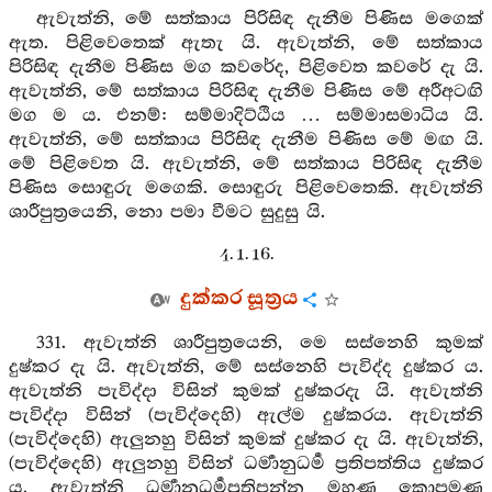
ඇවැත්නි, මේ සත්කාය පිරිසිඳ දැනීම පිණිස මගෙක්
ඇත. පිළිවෙතෙක් ඇතැ යි. ඇවැත්නි, මේ සත්කාය
පිරිසිඳ දැනීම පිණිස මග කවරේද, පිළිවෙත කවරේ දැ යි.
ඇවැත්නි, මේ සත්කාය පිරිසිඳ දැනීම පිණිස මේ අරීඅටඟි
මග ම ය. එනම්: සම්මාදිට්ඨිය … සම්මාසමාධිය යි.
ඇවැත්නි, මේ සත්කාය පිරිසිඳ දැනීම පිණිස මේ මඟ යි.
මේ පිළිවෙත යි. ඇවැත්නි, මේ සත්කාය පිරිසිඳ දැනීම
පිණිස සොඳුරු මගෙකි. සොඳුරු පිළිවෙතෙකි. ඇවැත්නි
ශාරීපුත්‍රයෙනි, නො පමා වීමට සුදුසු යි.
4. 1. 16.
දුක්කර සූත්‍රය
331. ඇවැත්නි ශාරීපුත්‍රයෙනි, මෙ සස්නෙහි කුමක්
දුෂ්කර දැ යි. ඇවැත්නි, මේ සස්නෙහි පැවිද්ද දුෂ්කර ය.
ඇවැත්නි පැවිද්දා විසින් කුමක් දුෂ්කරදැ යි. ඇවැත්නි
පැවිද්දා විසින් (පැවිද්දෙහි) ඇල්ම දුෂ්කරය. ඇවැත්නි
(පැවිද්දෙහි) ඇලුනහු විසින් කුමක් දුෂ්කර දැ යි. ඇවැත්නි,
(පැවිද්දෙහි) ඇලුනහු විසින් ධර්‍මානුධර්‍ම ප්‍රතිපත්තිය දුෂ්කර
ය. ඇවැත්නි ධර්‍මානුධර්‍මප්‍රතිපන්න මහණ කොපමණ