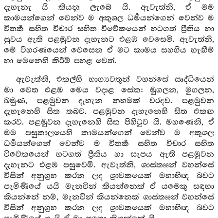
දැහැනැ යි කියනු ලැබේ යි. ඇවැත්නි, ඒ මම
කාමයන්ගෙන් වෙන්ව ම අකුශල ධර්‍මයන්ගෙන් වෙන්ව ම
විතර්‍ක සහිත විචාර සහිත විවේකයෙන් හටගත් ප්‍රීතිය හා
සුවය ඇති පළමුවන දැහැනට එළඹ වෙසෙමි. ඇවැත්නි,
මේ විහරණයෙන් වෙසෙන ඒ මට කාමය සහගිය හැඟීම්
හා මෙනෙහි කිරීම් පහළ වෙත්.
ඇවැත්නි, එකල්හි භාග්‍යවතුන් වහන්සේ ඍද්ධියෙන්
මා වෙත එළඹ මෙය වදාළ සේක: මුගලන, මුගලන,
බමුණ, පළමුවන දැහැන නහමක් වරදව. පළමුවන
දැහැනෙහි සිත තබව. පළමුවන දැහැනෙහි සිත එකඟ
කරව. පළමුවන දැහැනෙහි සිත පිහිටුව යි. මහණෙනි, ඒ
මම පසුකාලයෙහි කාමයන්ගෙන් වෙන්ව ම අකුශල
ධර්‍මයන්ගෙන් වෙන්ව ම විතර්‍ක සහිත විචාර සහිත
විවේකයෙන් හටගත් ප්‍රීතිය හා සැපය ඇති පළමුවන
දැහැනට එළඹ පසුවෙමි. ඇවැත්නි, ශාස්තෲන් වහන්සේ
විසින් අනුග්‍රහ කරන ලද ශ්‍රාවකයෙක් මහාභිඥ බවට
පැමිණියේ යයි මැනවින් කියන්නෙක් ඒ යමෙකු සඳහා
කියන්නේ නම්, මැනවින් කියන්නෙක් ශාස්තෲන් වහන්සේ
විසින් අනුග්‍රහ කරන ලද ශ්‍රාවකයෙක් මහාභිඥ බවට