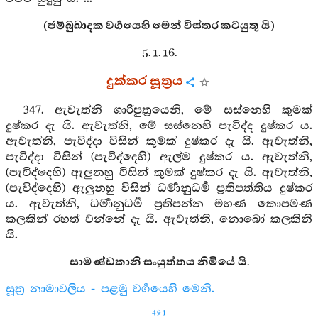
(ජම්බුඛාදක වර්‍ගයෙහි මෙන් විස්තර කටයුතු යි)
5. 1. 16.
දුක්කර සූත්‍රය
347. ඇවැත්නි ශාරිපුත්‍රයෙනි, මේ සස්නෙහි කුමක්
දුෂ්කර දැ යි. ඇවැත්නි, මේ සස්නෙහි පැවිද්ද දුෂ්කර ය.
ඇවැත්නි, පැවිද්දා විසින් කුමක් දුෂ්කර දැ යි. ඇවැත්නි,
පැවිද්දා විසින් (පැවිද්දෙහි) ඇල්ම දුෂ්කර ය. ඇවැත්නි,
(පැවිද්දෙහි) ඇලුනහු විසින් කුමක් දුෂ්කර දැ යි. ඇවැත්නි,
(පැවිද්දෙහි) ඇලුනහු විසින් ධර්‍මානුධර්‍ම ප්‍රතිපත්තිය දුෂ්කර
ය. ඇවැත්නි, ධර්‍මානුධර්‍ම ප්‍රතිපන්න මහණ කොපමණ
කලකින් රහත් වන්නේ දැ යි. ඇවැත්නි, නොබෝ කලකිනි
යි.
සාමණ්ඩකානි සංයුත්තය නිමියේ යි.
සූත්‍ර නාමාවලිය - පළමු වර්‍ගයෙහි මෙනි.
491