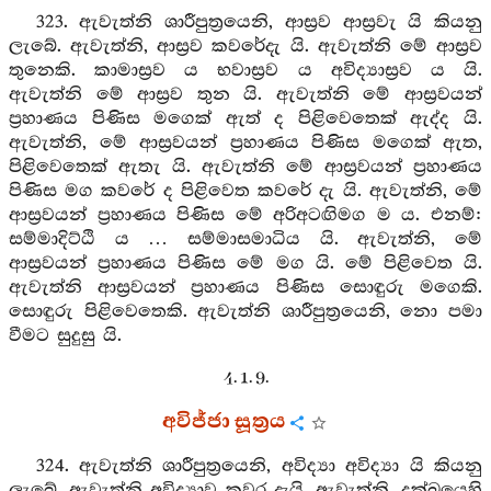
323. ඇවැත්නි ශාරීපුත්‍රයෙනි, ආස්‍රව ආස්‍රවැ යි කියනු
ලැබේ. ඇවැත්නි, ආස්‍රව කවරේදැ යි. ඇවැත්නි මේ ආස්‍රව
තුනෙකි. කාමාස්‍රව ය භවාස්‍රව ය අවිද්‍යාස්‍රව ය යි.
ඇවැත්නි මේ ආස්‍රව තුන යි. ඇවැත්නි මේ ආස්‍රවයන්
ප්‍රහාණය පිණිස මගෙක් ඇත් ද පිළිවෙතෙක් ඇද්ද යි.
ඇවැත්නි, මේ ආස්‍රවයන් ප්‍රහාණය පිණිස මගෙක් ඇත,
පිළිවෙතෙක් ඇතැ යි. ඇවැත්නි මේ ආස්‍රවයන් ප්‍රහාණය
පිණිස මග කවරේ ද පිළිවෙත කවරේ දැ යි. ඇවැත්නි, මේ
ආස්‍රවයන් ප්‍රහාණය පිණිස මේ අරිඅටඟිමග ම ය. එනම්:
සම්මාදිට්ඨි ය … සම්මාසමාධිය යි. ඇවැත්නි, මේ
ආස්‍රවයන් ප්‍රහාණය පිණිස මේ මග යි. මේ පිළිවෙත යි.
ඇවැත්නි ආස්‍රවයන් ප්‍රහාණය පිණිස සොඳුරු මගෙකි.
සොඳුරු පිළිවෙතෙකි. ඇවැත්නි ශාරීපුත්‍රයෙනි, නො පමා
වීමට සුදුසු යි.
4. 1. 9.
අවිජ්ජා සූත්‍රය
324. ඇවැත්නි ශාරීපුත්‍රයෙනි, අවිද්‍යා අවිද්‍යා යි කියනු
ලැබේ. ඇවැත්නි අවිද්‍යාව කවර දැයි. ඇවැත්නි, දුක්ඛයෙහි