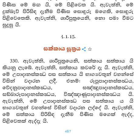
පිණිස මේ මඟ යි, මේ පිළිවෙත යි. ඇවැත්නි, මේ
දුක්බැව් පිරිසිඳ දැනීම පිණිස සොඳුරු මගෙකි, සොඳුරු
පිළිවෙතෙකි. ඇවැත්නි, ශාරීපුත්‍රයෙනි, නො පමා වීමට
සුදුසු යි.
4. 1. 15.
සක්කාය සූත්‍රය
330. ඇවැත්නි, ශාරීපුත්‍රයෙනි, සත්කාය සත්කාය යි
කියනු ලැබේ. ඇවැත්නි, සත්කාය කවරේ දැ යි. ඇවැත්නි,
මේ උපාදානස්කන්‍ධ පස සත්කාය යි භාග්‍යවතුන් වහන්සේ
විසින් වදාරන ලදී. එනම්: රූපූපාදානස්කන්‍ධය,
වේදනූපාදානස්කන්‍ධය, සඤ්ඤූපාදානස්කන්‍ධය,
සඞ්ඛාරූපාදානස්කන්‍ධය, විඤ්ඤාණූපාදානස්කන්‍ධය යි.
ඇවැත්නි, මේ උපාදානස්කන්‍ධ පස සත්කාය ය යි
භාග්‍යවතුන් වහන්සේ විසින් වදාරන ලද්දේ යි. ඇවැත්නි,
මේ සත්කාය පිරිසිඳ දැනීම පිණිස මගෙක් ඇද්ද,
පිළිවෙතක් ඇද්දැ යි.
487