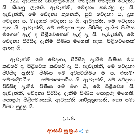
322. ඇවැත්නි ශාරීපුත්‍රයෙනි, වේදනා වේදනා වේදනා
යි කියනු ලැබේ. ඇවැත්නි, වේදනා කවරහු දැ යි.
ඇවැත්නි, මේ වේදනා තුනෙකි, සුව වේදනා ය, දුක
වේදනා ය, මැදහත් වේදනා ය යි. ඇවැත්නි, මේ වේදනා
තුන යි. ඇවැත්නි, මේ වේදනා තුන පිරිසිඳ දැනීම පිණිස
මගෙක් ඇද් ද පිළිවෙතෙක් ඇද් දැ යි. ඇවැත්නි, මේ
වේදනා පිරිසිඳ දැනීම පිණිස මගෙක් ඇත. පිළිවෙතෙක්
ඇතැ යි.
ඇවැත්නි මේ වේදනා, පිරිසිඳ දැනීම පිණිස මග
කවරේ ද, පිළිවෙත කවරේ දැ යි. ඇවැත්නි, මේ වේදනා
පිරිසිඳ දැනීම පිණිස මේ අරිඅටඟිමග ම ය. එනම්:
සම්මාදිට්ඨිය … සම්මාසමාධිය යි. ඇවැත්නි, මේ වේදනා
පිරිසිඳ දැනීම පිණිස මේ මග යි, මේ පිළිවෙත යි.
ඇවැත්නි, වේදනා පිරිසිඳ දැනීම පිණිස සොඳුරු මගෙකි,
සොඳුරු පිළිවෙතෙකි. ඇවැත්නි ශාරීපුත්‍රයෙනි, නො පමා
වීමට සුදුසු යි.
4. 1. 8.
ආසව සූත්‍රය