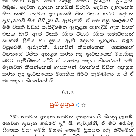
මා වෙත එළඹ මෙය වදාළ සේක: මුගලන, මුගලන,
බමුණ, දෙවන දැහැන නහමක් වරදව. දෙවන දැහැනෙහි
සිත තබව. දෙවන දැහැනෙහි සිත එකඟ කරව. දෙවන
දැහැනෙහි සිත පිහිටුව යි. ඇවැත්නි, ඒ මම පසු කාලයෙහි
මම විතර්‍ක විචාර සංසිඳීමෙන් ඇතුළත පැහැදීම ඇති සිතේ
එකඟ බැව් ඇති විතර්‍ක රහිත විචාර රහිත සමාධියෙන්
හටගත් ප්‍රීතිය හා සුවය ඇති දෙවන දැහැනට එළඹ
විසුවෙමි. ඇවැත්නි, මැනවින් කියන්නෙක් “ශාස්තෲන්
වහන්සේ විසින් අනුග්‍රහ කරන ලද ශ්‍රාවකයෙක් මහාභිඥ
බවට පැමිණියේ ය”යි ඒ යමෙකු සඳහා කියන්නේ නම්,
මැනවින් කියන්නෙක් ශාස්තෲන් වහන්සේ විසින් අනුග්‍රහ
කරන ලද ශ්‍රාවකයෙක් මහාභිඥ බවට පැමිණියේ ය යි ඒ
මා සඳහා කියන්නේ යි.
6. 1. 3.
සුඛ සූත්‍රය
350. තෙවන දැහැන තෙවන දැහැනය යි කියනු ලැබේ.
තෙවන දැහැන කවරේ දැ? යි. ඇවැත්නි, ඒ මට මෙබඳු
සිතෙක් විය: මෙහි මහණ තෙමේ ප්‍රීතියත් දුරු කිරීමෙන්