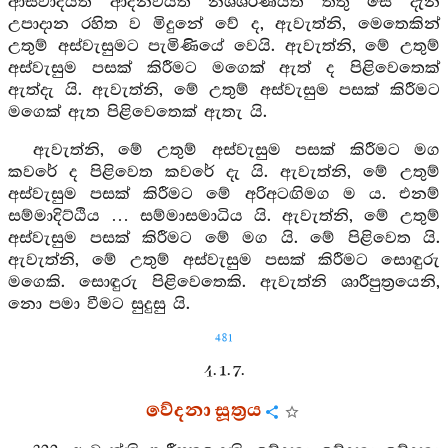
ආස්වාදයත් ආදීනවයත් නිශ්ශරණයත් තතු සේ දැන
උපාදාන රහිත ව මිදුනේ වේ ද, ඇවැත්නි, මෙතෙකින්
උතුම් අස්වැසුමට පැමිණියේ වෙයි. ඇවැත්නි, මේ උතුම්
අස්වැසුම පසක් කිරීමට මගෙක් ඇත් ද පිළිවෙතෙක්
ඇත්දැ යි. ඇවැත්නි, මේ උතුම් අස්වැසුම පසක් කිරීමට
මගෙක් ඇත පිළිවෙතෙක් ඇතැ යි.
ඇවැත්නි, මේ උතුම් අස්වැසුම පසක් කිරීමට මග
කවරේ ද පිළිවෙත කවරේ දැ යි. ඇවැත්නි, මේ උතුම්
අස්වැසුම පසක් කිරීමට මේ අරිඅටඟිමග ම ය. එනම්
සම්මාදිට්ඨිය … සම්මාසමාධිය යි. ඇවැත්නි, මේ උතුම්
අස්වැසුම පසක් කිරීමට මේ මග යි. මේ පිළිවෙත යි.
ඇවැත්නි, මේ උතුම් අස්වැසුම පසක් කිරීමට සොඳුරු
මගෙකි. සොඳුරු පිළිවෙතෙකි. ඇවැත්නි ශාරීපුත්‍රයෙනි,
නො පමා වීමට සුදුසු යි.
481
4. 1. 7.
වේදනා සූත්‍රය