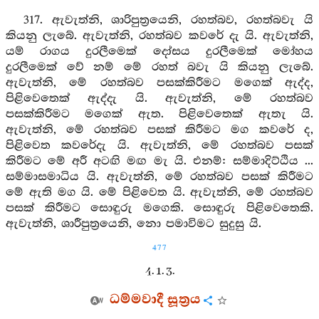
317. ඇවැත්නි, ශාරිපුත්‍රයෙනි, රහත්බව, රහත්බවැ යි
කියනු ලැබේ. ඇවැත්නි, රහත්බව කවරේ දැ යි. ඇවැත්නි,
යම් රාගය දුරලීමෙක් දෝසය දුරලීමෙක් මෝහය
දුරලීමෙක් වේ නම් මේ රහත් බවැ යි කියනු ලැබේ.
ඇවැත්නි, මේ රහත්බව පසක්කිරීමට මගෙක් ඇද්ද,
පිළිවෙතෙක් ඇද්දැ යි. ඇවැත්නි, මේ රහත්බව
පසක්කිරීමට මගෙක් ඇත. පිළිවෙතෙක් ඇතැ යි.
ඇවැත්නි, මේ රහත්බව පසක් කිරීමට මග කවරේ ද,
පිළිවෙත කවරේදැ යි. ඇවැත්නි, මේ රහත්බව පසක්
කිරීමට මේ අරී අටඟි මඟ මැ යි. එනම්: සම්මාදිට්ඨිය ...
සම්මාසමාධිය යි. ඇවැත්නි, මේ රහත්බව පසක් කිරීමට
මේ ඇති මග යි. මේ පිළිවෙත යි. ඇවැත්නි, මේ රහත්බව
පසක් කිරීමට සොඳුරු මගෙකි. සොඳුරු පිළිවෙතෙකි.
ඇවැත්නි, ශාරීපුත්‍රයෙනි, නො පමාවිමට සුදුසු යි.
477
4. 1. 3.
ධම්මවාදී සූත්‍රය