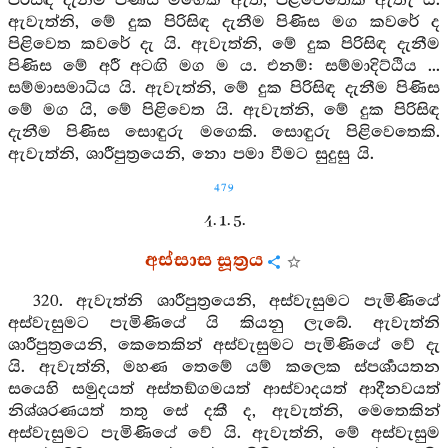
පිරිසිඳ දැනීම පිණිස මගෙක් ඇත, පිළිවෙතෙක් ඇතැ යි.
ඇවැත්නි, මේ දුක පිරිසිඳ දැනීම පිණිස මග කවරේ ද
පිළිවෙත කවරේ දැ යි. ඇවැත්නි, මේ දුක පිරිසිඳ දැනීම
පිණිස මේ අරී අටඟි මග ම ය. එනම්: සම්මාදිට්ඨිය ...
සම්මාසමාධිය යි. ඇවැත්නි, මේ දුක පිරිසිඳ දැනීම පිණිස
මේ මග යි, මේ පිළිවෙත යි. ඇවැත්නි, මේ දුක පිරිසිඳ
දැනීම පිණිස සොඳුරු මගෙකි. සොඳුරු පිළිවෙතෙකි.
ඇවැත්නි, ශාරීපුත්‍රයෙනි, නො පමා වීමට සුදුසු යි.
479
4. 1. 5.
අස්සාස සූත්‍රය
320. ඇවැත්නි ශාරීපුත්‍රයෙනි, අස්වැසුමට පැමිණියේ
අස්වැසුමට පැමිණියේ යි කියනු ලැබේ. ඇවැත්නි
ශාරීපුත්‍රයෙනි, කෙතෙකින් අස්වැසුමට පැමිණියේ වේ දැ
යි. ඇවැත්නි, මහණ තෙමේ යම් කලෙක ස්පර්‍ශායතන
සයෙහි සමුදයත් අස්තඞ්ගමයත් ආස්වාදයත් ආදීනවයත්
නිශ්ශරණයත් තතු සේ දකී ද, ඇවැත්නි, මෙතෙකින්
අස්වැසුමට පැමිණියේ වේ යි. ඇවැත්නි, මේ අස්වැසුම