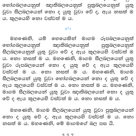
භෝගබලයෙනුත් ඤාතිබලයෙනුත් පුත්‍රබලයෙනුත් යුතු
වූවා සීලබලයෙන් නො ද යුතු වූවා වේ ද, ඇය නසත් ම
ය. කුලයෙහි නො වස්වත් ම ය.
471
මහණෙනි, යම් හෙයෙකින් මාගම රූපබලයෙනුත්
භෝගබලයෙනුත් ඤාතිබලයෙනුත් පුත්‍රබලයෙනුත්
සීලබලයෙනුත් යුතු වූවා වේ ද ඇය කුලයෙහි වස්වත් ම
ය. නො නසත් ම ය. මහණෙනි, මාගම සීලබලයෙන් යුතු
වූවා රූපබලයෙන් නො ද යුතු වේ ද ඇය කුලයෙහි
වස්වත් ම ය. නො නසත් ම ය. මහණෙනි, මාගම
සීලබලයෙන් යුතු වූවා භෝගබලයෙන් නො ද යුතු වේ ද
ඇය කුලයෙහි වස්වත් ම ය. නො නසත් ම ය. මහණෙනි,
මාගම සීලබලයෙන් යුතු වූවා ඤාතිබලයෙන් නො ද යුතු
වේ ද ඇය කුලයෙහි වස්වත් ම ය. නො නසත් ම ය.
මහණෙනි, මාගම සීලබලයෙන් යුතු වූවා පුත්‍රබලයෙන්
නො ද යුතු වේ ද, ඇය කුලයෙහි වස්වත් ම ය. නො
නසත් ම ය. මහණෙනි, මේ මාගමගේ බල පස යි.
3. 3. 7.