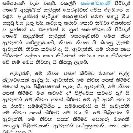
සමීපයෙහි වැඩ වසති. එකල්හි
සාමණ්ඩකානි
පිරිවැජි
තෙමේ ආයුෂ්මත් සැරියුත් තෙරණුවන් වෙත එළඹියේ ය.
එළඹ ආයුෂ්මත් සැරියුත් තෙරණුවන් සමඟ සතුටු විය.
සතුටු විය යුතු සිහි කටයුතු කථාව කොට නිමවා එකත්පස්
ව හුන්නේ ය. එකත්පස් ව හුන් සාමණ්ඩකානි පිරිවැජි
තෙමේ ආයුෂ්මත් සැරියුත් තෙරණුවන්ට මෙය කීය:
ඇවැත්නි ශාරිපුත්‍රයෙනි, නිවන නිවන යි කියනු ලැබේ.
ඇවැත්නි, නිවන කවරේ දැ යි. ඇවැත්නි, යම් රාගය ක්‍ෂය
කිරීමෙක් දෝසය ක්‍ෂය කිරීමෙක් මෝහය ක්‍ෂය කිරීමෙක්
වේ නම් මෙය නිවනැ යි කියනු ලැබේ.
ඇවැත්නි, මේ නිවන පසක් කිරීමට මගෙක් ඇද්ද,
පිළිවෙතෙක් ඇද්දැ යි. ඇවැත්නි, මේ නිවන පසක් කිරීමට
මගෙක් ඇත. පිළිවෙතෙක් ඇතැ යි. ඇවැත්නි, මේ නිවන
පසක් කිරීමට මග කවරේ ද? පිළිවෙත කවරේ දැ? යි.
ඇවැත්නි මේ නිවන පසක් කිරීමට මේ අරි අටඟි මග ම
ය. එනම්: සම්මාදිට්ඨිය ... සම්මාසමාධි ය යි. ඇවැත්නි,
මේ නිවන පසක් කිරීමට මේ මග යි. මේ පිළිවෙත යි.
ඇවැත්නි, මේ නිවන පසක් කිරීමට සොඳුරු මගෙකි.
සොඳුරු පිළිවෙතෙකි. ඇවැත්නි ශාරිපුත්‍රයෙනි, නො පමා
වීමට සුදුසු යි. ...