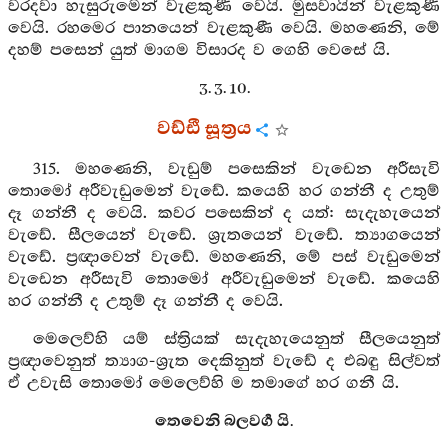
වරදවා හැසුරුමෙන් වැළකුණී වෙයි. මුසවායින් වැළකුණී
වෙයි. රහමෙර පානයෙන් වැළකුණී වෙයි. මහණෙනි, මේ
දහම් පසෙන් යුත් මාගම විසාරද ව ගෙහි වෙසේ යි.
3. 3. 10.
වඩ්ඪී සූත්‍රය
315. මහණෙනි, වැඩුම් පසෙකින් වැඩෙන අරීසැවි
තොමෝ අරීවැඩුමෙන් වැඩේ. කයෙහි හර ගන්නී ද උතුම්
දෑ ගන්නී ද වෙයි. කවර පසෙකින් ද යත්: සැදැහැයෙන්
වැඩේ. සීලයෙන් වැඩේ. ශ්‍රැතයෙන් වැඩේ. ත්‍යාගයෙන්
වැඩේ. ප්‍රඥාවෙන් වැඩේ. මහණෙනි, මේ පස් වැඩුමෙන්
වැඩෙන අරීසැවි තොමෝ අරීවැඩුමෙන් වැඩේ. කයෙහි
හර ගන්නී ද උතුම් දෑ ගන්නී ද වෙයි.
මෙලෙව්හි යම් ස්ත්‍රියක් සැදැහැයෙනුත් සීලයෙනුත්
ප්‍රඥාවෙනුත් ත්‍යාග-ශ්‍රැත දෙකිනුත් වැඩේ ද එබඳු සිල්වත්
ඒ උවැසි තොමෝ මෙලෙව්හි ම තමාගේ හර ගනී යි.
තෙවෙනි බලවර්‍ග යි.