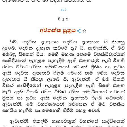
පැමිණියේ ය යි ඒ මා සඳහා කියන්නේ යි.
493
6. 1. 2.
අවිතක්ක සූත්‍රය
349. දෙවන දැහැනය දෙවන දැහැනය යි කියනු
ලැබේ. දෙවන දැහැන කවරේ දැ? යි. ඇවැත්නි, ඒ මට
මෙබඳු සිතෙක් විය: මෙහි මහණ තෙමේ විතර්‍කවිචාරයන්
සංසිඳීමෙන් ඇතුළත පැහැදීම් ඇති එකඟබැව් ඇති විතර්‍ක
රහිත විචාර රහිත සමාධියෙන් හටගත් ප්‍රීතිය හා සුවය
ඇති දෙවන දැහැනට එළඹ වෙසේ නම් මෙය දෙවන
දැහැනය යි කියනු ලැබේ යි. ඇවැත්නි, ඒ මම විතර්‍ක
විචාර සංසිඳීමෙන් ඇතුළත පැහැදීම ඇති සිතේ එකඟ
බැව් ඇති විතර්‍ක රහිත විචාර රහිත සමාධියෙන් හටගත්
ප්‍රීතිය හා සුවය ඇති දෙවන දැහැනට එළඹ වෙසෙමි.
ඇවැත්නි, මේ විහරණයෙන් වෙසෙන ඒ මට විතර්‍කය
සහගිය හැඟීම් හා මෙනෙහි කිරීම් පහළ වෙත්.
ඇවැත්නි, එකල්හි භාග්‍යවතුන් වහන්සේ ඍද්ධියෙන්