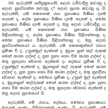
318. ඇවැත්නි ශාරීපුත්‍රයෙනි, ලොව ධර්‍මවාදීහු කවරහු ද
ලොව සුපටිපන්න කවරහු ද? ලොව සුගත කවරහු දැ යි.
ඇවැත්නි, යම් කෙනෙක් රාග ප්‍රහාණය පිණිස දහම්
දෙසත් ද, දෝස ප්‍රහාණය පිණිස දහම් දෙසත් ද, මෝහ
ප්‍රහාණය පිණිස දහම් දෙසත් ද, ඔහු ලොව ධර්‍මවාදීහු ය.
ඇවැත්නි, යම් කෙනෙක් රාග ප්‍රහාණය පිණිස
පිළිපන්නාහු ද, දෝස ප්‍රහාණය පිණිස පිළිපන්නාහු ද,
මෝහ ප්‍රහාණය පිණිස පිළිපන්නාහු ද, ඔහු ලොව
සුපටිපන්නයෝ ය. ඇවැත්නි, යම් කෙනකුන්ගේ රාගය
ප්‍රහීණ වී ද, උසුන්මුල් ඇත්තේ ද, මුදුන සුන් තල් රුකක්
මෙන් කරන ලද්දේ ද, පුන පුනා නො වීම කරන ලද්දේ ද,
මතු නූපදනා ස්වභාව ඇත්තේ ද; දෝසය ප්‍රහීණ වී ද,
උසුන්මුල් ඇත්තේ ද, මුදුනසුන් තල් රුකක් මෙන් කරන
ලද්දේ ද, පුන පුනා නො වීම කරන ලද්දේ ද, මතු නුපදීනා
ස්වභාව ඇත්තේ ද; මෝහය ප්‍රහීණ ද, උසුන් මුල් ඇත්තේ
ද, මුදුනසුන් තල්රුකක් මෙන් කරන ලද්දේ ද, පුන පුනා
නො වීම කරන ලද්දේ ද, මතු නූපදනා ස්වභාව ඇත්තේ ද
ඔහු ලොව සුගතයෝ යි.
ඇවැත්නි, මේ රාගය, දෝසය, මෝහය ප්‍රහාණයට
මගෙක් ඇත්ද, පිළිවෙතෙක් ඇත්දැ යි. ඇවැත්නි, මේ