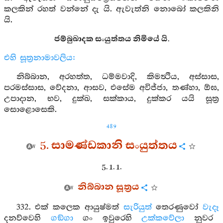
කලකින් රහත් වන්නේ දැ යි. ඇවැත්නි නොබෝ කලකිනි
යි.
ජම්බුඛාදක සංයුත්තය නිමියේ යි.
එහි සූත්‍රනාමාවලිය:
නිබ්බාන, අරහත්ත, ධම්මවාදි, කිමත්‍ථිය, අස්සාස,
පරමස්සාස, වේදනා, ආසව, එසේම අවිජ්ජා, තණ්හා, ඕඝ,
උපාදාන, භව, දුක්ඛ, සක්කාය, දුක්කර යයි සූත්‍ර
සොළොසෙකි.
489
5. සාමණ්ඩකානි සංයුත්තය
5. 1. 1.
නිබ්බාන සූත්‍රය
332. එක් කලෙක ආයුෂ්මත්
සැරියුත්
තෙරණුවෝ
වැදෑ
දනව්වෙහි
ගඞ්ගා
ගං ඉවුරෙහි
උක්කවේලා
නුවර