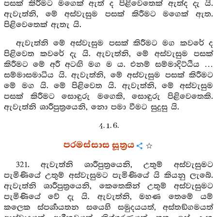
පසක් කිරීමට මගෙක් ඇත් ද පිළිවෙතෙක් ඇත්ද දැ යි.
ඇවැත්නි, මේ අස්වැසුම පසක් කිරීමට මගෙක් ඇත.
පිළිවෙතෙක් ඇතැ යි.
ඇවැත්නි මේ අස්වැසුම පසක් කිරීමට මග කවරේ ද
පිළිවෙත කවරේ දැ යි. ඇවැත්නි, මේ අස්වැසුම පසක්
කිරීමට මේ අරී අටඟි මග ම ය. එනම් සම්මාදිට්ඨිය …
සම්මාසමාධිය යි. ඇවැත්නි, මේ අස්වැසුම පසක් කිරීමට
මේ මග යි. මේ පිළිවෙත යි. ඇවැත්නි, මේ අස්වැසුම
පසක් කිරීමට සොඳුරු මගෙකි, සොඳුරු පිළිවෙතෙකි.
ඇවැත්නි ශාරීපුත්‍රයෙනි, නො පමා වීමට සුදුසු යි.
4. 1. 6.
පරමස්සාස සූත්‍රය
321. ඇවැත්නි ශාරීපුත්‍රයෙනි, උතුම් අස්වැසුමට
පැමිණියේ උතුම් අස්වැසුමට පැමිණියේ යි කියනු ලැබේ.
ඇවැත්නි ශාරීපුත්‍රයෙනි, කෙතෙකින් උතුම් අස්වැසුමට
පැමිණියේ වේ දැ යි. ඇවැත්නි, මහණ තෙමේ යම්
කලෙක ස්පර්‍ශායතන සයෙහි සමුදයයත්, අස්තඞ්ගමයත්