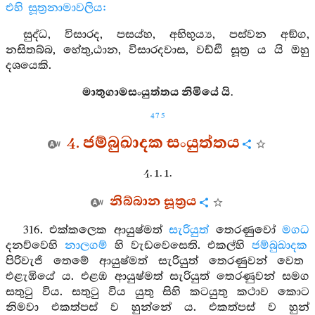
එහි සූත්‍රනාමාවලිය:
සුද්ධ, විසාරද, පසය්හ, අභිභුය්‍ය, පස්වන අඞ්ග,
නසිතබ්බ, හේතු,ඨාන, විසාරදවාස, වඩ්ඪි සූත්‍ර ය යි ඔහු
දශයෙකි.
මාතුගාමසංයුත්තය නිමියේ යි.
475
4. ජම්බුඛාදක සංයුත්තය
4. 1. 1.
නිබ්බාන සූත්‍රය
316. එක්කලෙක ආයුෂ්මත්
සැරියුත්
තෙරණුවෝ
මගධ
දනව්වෙහි
නාලගම්
හි වැඩවෙසෙති. එකල්හි
ජම්බුඛාදක
පිරිවැජි තෙමේ ආයුෂ්මත් සැරියුත් තෙරණුවන් වෙත
එළැඹියේ ය. එළඹ ආයුෂ්මත් සැරියුත් තෙරණුවන් සමග
සතුටු විය. සතුටු විය යුතු සිහි කටයුතු කථාව කොට
නිමවා එකත්පස් ව හුන්නේ ය. එකත්පස් ව හුන්