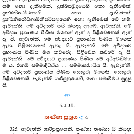
යම් නො දැනීමෙක්, දුක්ඛසමුදයෙහි නො දැනීමෙක්,
දුක්ඛනිරෝධයෙහි නො දැනීමෙක්,
දුක්ඛනිරෝධගාමිනීපටිපදායෙහි නො දැනීමෙක් වේ නම්,
ඇවැත්නි, මේ අවිද්‍යාව යයි කියනු ලැබේ. ඇවැත්නි, මේ
අවිද්‍යා ප්‍රහාණය පිණිස මගෙක් ඇත් ද පිළිවෙතෙක් ඇත්
දැ යි. ඇවැත්නි, මේ අවිද්‍යාව ප්‍රහාණය පිණිස මගෙක්
ඇත. පිළිවෙතෙක් ඇතැ යි. ඇවැත්නි, මේ අවිද්‍යාව
ප්‍රහාණය පිණිස මග කවරේද, පිළිවෙත කවරේ දැ යි.
ඇවැත්නි, මේ අවිද්‍යාව ප්‍රහාණය පිණිස මේ අරීඅටඟිමග
ම ය. එනම් සම්මාදිට්ඨිය … සම්මාසමාධිය යි. ඇවැත්නි,
මේ අවිද්‍යාව ප්‍රහාණය පිණිස සොඳුරු මගෙකි. සොඳුරු
පිළිවෙතෙකි. ඇවැත්නි ශාරීපුත්‍රයෙනි, නො පමාවීමට සුදුසු
යි.
483
4. 1. 10.
තණ්හා සූත්‍රය
325. ඇවැත්නි ශාරීපුත්‍රයෙනි, තණ්හා තණ්හා යි කියනු