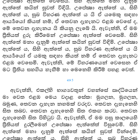
උපේක්‍ෂා ඇත්තේ වෙසෙයි. සිහි ඇත්තේ මනා දැනුම්
ඇත්තේ කයින් සුවත් විඳියි. උපේක්‍ෂා ඇත්තේ ය, සිහි
ඇත්තේ ය, සුඛ විහරණ ඇත්තේ ය යි ඒ යමෙකු සඳහා
ආර්‍ය්‍යයෝ කියත් නම්, ඒ තෙවන දැහැනට එළඹ වෙසේ ද,
මේ තෙවන දැහැනය යි කියනු ලැබේ යි. ඇවැත්නි, ඒ මම
ප්‍රීතියත් දුරු කිරීමෙන් උපේක්‍ෂා ඇත්තේ වෙසෙමි. සිහි
ඇත්තේ මනා දැනුම් ඇත්තේ කයින් සුවත් විඳිමි. උපේක්‍ෂා
ඇත්තේ ය, සිහි ඇත්තේ ය, සුඛ විහරණ ඇත්තේ ය යි
ආර්‍ය්‍යයෝ ඒ යමකු සඳහා කියත් නම් ඒ තෙවන දැහැනට
එළඹ වෙසෙමි. ඇවැත්නි, මේ විහරණයෙන් වෙසෙන ඒ
මට ප්‍රීතිය සහගිය හැඟීම් හා මෙනෙහි කිරීම් පහළ වෙත්.
495
ඇවැත්නි, එකල්හි භාග්‍යවතුන් වහන්සේ ඍද්ධියෙන්
මා වෙත එළඹ මෙය වදාළ සේක: මුගලන, මුගලන,
බමුණ, තෙවන දැහැන නහමක් වරදව. තෙවන දැහැනෙහි
සිත තබව. තෙවන දැහැනෙහි සිත එකඟ කරව. තෙවන
දැහැනෙහි සිත පිහිටුව යි. ඇවැත්නි, ඒ මම පසු කාලයෙහි
ප්‍රීතියත් දුරලීමෙන් උපේක්‍ෂා ඇත්තේත් විසුවෙමි. සිහි
ඇත්තේ මනා දැනුම් ඇත්තේ කයින් සුවත් වින්දෙමි.
උපේක්‍ෂා ඇත්තේ ය, සිහි ඇත්තේ ය, සුඛ විහරණ