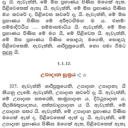
දැ යි. ඇවැත්නි, මේ ඕඝ ප්‍රහාණය පිණිස මගෙක් ඇත.
පිළිවෙතෙක් ඇතැ යි. ඇවැත්නි, මේ ඕඝ ප්‍රහාණය පිණිස
මග කවරේ ද, පිළිවෙත කවරේ දැ යි. ඇවැත්නි, මේ ඕඝ
ප්‍රහාණය පිණිස මේ අරීඅටඟිමඟ ම ය. එනම්:
සම්මාදිට්ඨිය … සම්මාසමාධිය යි. ඇවැත්නි, මේ ඕඝ
ප්‍රහාණය පිණිස මේ මග යි, මේ පිළිවෙත යි. ඇවැත්නි,
මේ ඕඝ ප්‍රහාණය පිණිස සොඳුරු මගෙකි, සොඳුරු
පිළිවෙතෙකි. ඇවැත්නි, ශාරීපුත්‍රයෙනි, නො පමා වීමට
සුදුසු යි.
4. 1. 12.
උපාදාන සූත්‍රය
327. ඇවැත්නි ශාරීපුත්‍රයෙනි, උපාදාන උපාදානැ යි
කියනු ලැබේ. ඇවැත්නි, උපාදාන කවරේ දැ යි. ඇවැත්නි,
මේ උපාදාන සතරෙකි, කාමූපාදාන ය, දිට්ඨූපාදාන ය,
සීලබ්බතූපාදනය, අත්තවාදූපාදාන ය යි. ඇවැත්නි, මේ
උපාදාන සතර යි. ඇවැත්නි, මේ උපාදාන ප්‍රහාණය පිණිස
මගෙක් ඇත් ද, පිළිවෙතෙක් ඇත් දැ යි. ඇවැත්නි, මේ
උපාදාන ප්‍රහාණය පිණිස මගෙක් ඇත, පිළිවෙතෙක් ඇතැ