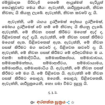
ජම්බුඛාදක පිරිවැජි තෙමේ ආයුෂ්මත් සැරියුත්
තෙරණුවන්ට මෙය කීය: ඇවැත්නි, ශාරීපුත්‍රයෙනි, නිවන
නිවනැ යි කියනු ලැබේ. ඇවැත්නි, නිවන කවරේ දැ යි.
ඇවැත්නි, යම් රාගය දුරලීමෙක් දෝසය දුරලීමෙක්,
මෝහය දුරලීමෙක් වේ නම් මේ නිවනැ යි කියනු ලැබේ.
ඇවැත්නි, මේ නිවන පසක් කිරීමට මගෙක් ඇද් ද,
පිළිවෙතක් ඇද් දැයි. ඇවැත්නි, මේ නිවන පසක් කිරීමට
මගෙක් ඇත. පිළිවෙතෙක් ඇත. ඇවැත්නි, මේ නිවන
පසක් කිරීමට මග කවරේ ද, පිළිවෙත කවරේ දැ යි.
ඇවැත්නි, මේ නිවන පසක් කිරීමට මේ අරිඅටඟිමඟ ම ය.
එනම්: සම්මාදිට්ඨිය, සම්මාසඞ්කප්පය, සම්මාවාචාය,
සම්මාකම්මන්තය, සම්මාආජීවය, සම්මාවායාමය,
සම්මාසතිය, සම්මාසමාධිය යි. ඇවැත්නි, මේ නිවන පසක්
කිරීමට මේ මග යි. මේ පිළිවෙත යි. ඇවැත්නි මේ නිවන
පසක් කිරීමට සොඳුරු මගෙකි. සොඳුරු පිළිවෙතෙකි.
ඇවැත්නි, ශාරීපුත්‍රයෙනි, නො පමා වීමට සුදුසු යි.
4. 1. 2.
අරහත්ත සූත්‍රය