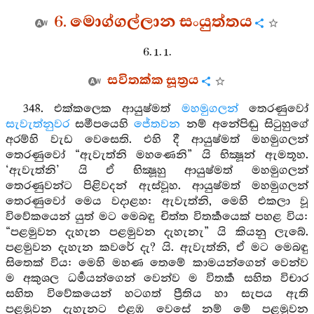
6. මොග්ගල්ලාන සංයුත්තය
6. 1. 1.
සවිතක්ක සූත්‍රය
348. එක්කලෙක ආයුෂ්මත්
මහමුගලන්
තෙරණුවෝ
සැවැත්නුවර
සමීපයෙහි
ජේතවන
නම් අනේපිඬු සිටුහුගේ
අරම්හි වැඩ වෙසෙති. එහි දී ආයුෂ්මත් මහමුගලන්
තෙරණුවෝ “ඇවැත්නි මහණෙනි” යි භික්‍ෂූන් ඇමතූහ.
‘ඇවැත්නි’ යි ඒ භික්‍ෂූහු ආයුෂ්මත් මහමුගලන්
තෙරණුවන්ට පිළිවදන් ඇස්වූහ. ආයුෂ්මත් මහමුගලන්
තෙරණුවෝ මෙය වදාළහ: ඇවැත්නි, මෙහි එකලා වූ
විවේකයෙන් යුත් මට මෙබඳු චිත්ත විතර්‍කයෙක් පහළ විය:
“පළමුවන දැහැන පළමුවන දැහැනැ” යි කියනු ලැබේ.
පළමුවන දැහැන කවරේ දැ? යි. ඇවැත්නි, ඒ මට මෙබඳු
සිතෙක් විය: මෙහි මහණ තෙමේ කාමයන්ගෙන් වෙන්ව
ම අකුශල ධර්‍මයන්ගෙන් වෙන්ව ම විතර්‍ක සහිත විචාර
සහිත විවේකයෙන් හටගත් ප්‍රීතිය හා සැපය ඇති
පළමුවන දැහැනට එළඹ වෙසේ නම් මේ පළමුවන