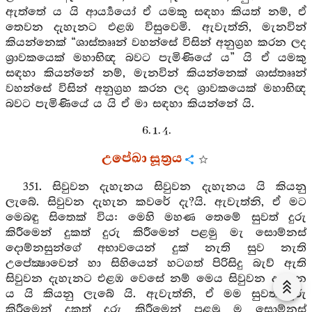
ඇත්තේ ය යි ආර්‍ය්‍යයෝ ඒ යමකු සඳහා කියත් නම්, ඒ
තෙවන දැහැනට එළඹ විසුවෙමි. ඇවැත්නි, මැනවින්
කියන්නෙක් “ශාස්තෲන් වහන්සේ විසින් අනුග්‍රහ කරන ලද
ශ්‍රාවකයෙක් මහාභිඥ බවට පැමිණියේ ය” යි ඒ යමකු
සඳහා කියන්නේ නම්, මැනවින් කියන්නෙක් ශාස්තෲන්
වහන්සේ විසින් අනුග්‍රහ කරන ලද ශ්‍රාවකයෙක් මහාභිඥ
බවට පැමිණියේ ය යි ඒ මා සඳහා කියන්නේ යි.
6. 1. 4.
උපේඛා සූත්‍රය
351. සිවුවන දැහැනය සිවුවන දැහැනය යි කියනු
ලැබේ. සිවුවන දැහැන කවරේ දැ?යි. ඇවැත්නි, ඒ මට
මෙබඳු සිතෙක් විය: මෙහි මහණ තෙමේ සුවත් දුරු
කිරීමෙන් දුකත් දුරු කිරීමෙන් පළමු මැ සොම්නස්
දොම්නසුන්ගේ අභාවයෙන් දුක් නැති සුව නැති
උපේක්‍ෂාවෙන් හා සිහියෙන් හටගත් පිරිසිදු බැව් ඇති
සිවුවන දැහැනට එළඹ වෙසේ නම් මෙය සිවුවන දැහැන
ය යි කියනු ලැබේ යි. ඇවැත්නි, ඒ මම සුවත් දුරු
කිරීමෙන් දුකත් දුරු කිරීමෙන් පළමු ම සොම්නස්