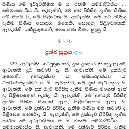
පිණිස මේ අරීඅටඟිමඟ ම ය. එනම්: සම්මාදිට්ඨිය …
සම්මාසමාධිය යි. ඇවැත්නි, මේ භව පිරිසිඳ දැනීම පිණිස
මේ මගම යි, මේ පිළිවෙත යි. ඇවැත්නි, මේ භව පිරිසිඳ
දැනීම පිණිස සොඳුරු මගෙකි, සොඳුරු පිළිවෙතෙකි.
ඇවැත්නි, ශාරීපුත්‍රයෙනි, නො පමා වීමට සුදුසු යි.
4. 1. 14.
දුක්ඛ සූත්‍රය
329. ඇවැත්නි ශාරීපුත්‍රයෙනි, දුක දුකැ යි කියනු ලැබේ.
ඇවැත්නි දුඛ කවරේ දැ යි. ඇවැත්නි, මේ දුක්බැව්
තුනෙකි. දුක්ඛදුක්බව ය, සඞ්ඛාරදුක්බව ය,
විපරිණාමදුක්බව ය යි. ඇවැත්නි, මේ දුක් බැව් තුන යි.
ඇවැත්නි, මේ දුක් බැව් පිරිසිඳ දැනීම පිණිස මගෙක් ඇත්
ද, පිළිවෙතෙක් ඇත්දැ යි. ඇවැත්නි, මේ දුක්බැව් පිරිසිඳ
දැනීම පිණිස මගෙක් ඇත, පිළිවෙතෙක් ඇතැ යි.
ඇවැත්නි, මේ දුක්බැව් පිරිසිඳ දැනීම පිණිස මග කවරේ ද,
පිළිවෙත කවරේදැ යි. ඇවැත්නි, මේ දුක්බැව් පිරිසිඳ දැනීම
පිණිස මේ අරීඅටඟිමඟ ම ය. එනම්: සම්මාදිට්ඨිය …
සම්මාසමාධිය යි. ඇවැත්නි, මේ දුක්බැව් පිරිසිඳ දැනීම