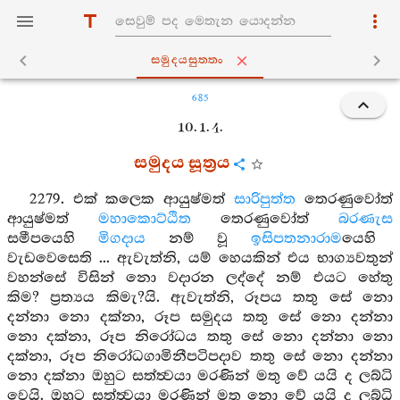
සමුදයසුත‍්තං
685
10. 1. 4.
සමුදය සූත්‍රය
2279. එක් කලෙක ආයුෂ්මත්
සාරිපුත්ත
තෙරණුවෝත්
ආයුෂ්මත්
මහාකොට්ඨිත
තෙරණුවෝත්
බරණැස
සමීපයෙහි
මිගදාය
නම් වූ
ඉසිපතනාරාම
යෙහි
වැඩවෙසෙති ... ඇවැත්නි, යම් හෙයකින් එය භාග්‍යවතුන්
වහන්සේ විසින් නො වදාරන ලද්දේ නම් එයට හේතු
කිම? ප්‍රත්‍යය කිමැ?යි. ඇවැත්නි, රූපය තතු සේ නො
දන්නා නො දක්නා, රූප සමුදය තතු සේ නො දන්නා
නො දක්නා, රූප නිරෝධය තතු සේ නො දන්නා නො
දක්නා, රූප නිරෝධගාමිනීපටිපදාව තතු සේ නො දන්නා
නො දක්නා ඔහුට සත්ත්‍වයා මරණින් මතු වේ යයි ද ලබ්ධි
වෙයි. ඔහුට සත්ත්‍වයා මරණින් මතු නො වේ යයි ද ලබ්ධි