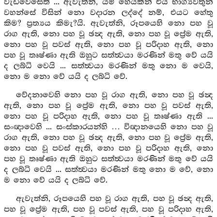
වැඩවෙසෙති ... ඇවැත්නි, යම් හෙයකින් එය භාග්‍යවතුන්
වහන්සේ විසින් නො වදාරන ලද්දේ නම්, එයට හේතු
කිම? ප්‍රත්‍යය කිමැ?යි. ඇවැත්නි, රූපයෙහි නො පහ වූ
රාග ඇති, නො පහ වූ ඡන්‍ද ඇති, නො පහ වූ ප්‍රේම ඇති,
නො පහ වූ පවස් ඇති, නො පහ වූ පරිදාහ ඇති, නො
පහ වූ තෘෂ්ණා ඇති ඔහුට සත්ත්‍වයා මරණින් මතු වේ යයි
ද ලබ්ධි වෙයි ... සත්ත්‍වයා මරණින් මතු නො ම වෙයි,
නො ම නො වේ යයි ද ලබ්ධි වේ.
වේදනාවෙහි නො පහ වූ රාග ඇති, නො පහ වූ ඡන්‍ද
ඇති, නො පහ වූ ප්‍රේම ඇති, නො පහ වූ පවස් ඇති,
නො පහ වූ පරිදාහ ඇති, නො පහ වූ තෘෂ්ණා ඇති ...
සංඥාවෙහි ... සංස්කාරයන්හි … විඥානයෙහි නො පහ වූ
රාග ඇති, නො පහ වූ ඡන්‍ද ඇති, නො පහ වූ ප්‍රේම ඇති,
නො පහ වූ පවස් ඇති, නො පහ වූ පරිදාහ ඇති, නො
පහ වූ තෘෂ්ණා ඇති ඔහුට සත්ත්‍වයා මරණින් මතු වේ යයි
ද ලබ්ධි වෙයි ... සත්ත්‍වයා මරණින් මතු නො ම වේ, නො
ම නො වේ යයි ද ලබ්ධි වේ.
ඇවැත්නි, රූපයෙහි පහ වූ රාග ඇති, පහ වූ ඡන්‍ද ඇති,
පහ වූ ප්‍රේම ඇති, පහ වූ පවස් ඇති, පහ වූ පරිදාහ ඇති,