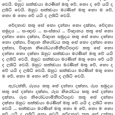
වෙයි. ඔහුට සත්ත්‍වයා මරණින් මතු වේ, නො ද වේ යයි ද
ලබ්ධි වෙයි. ඔහුට සත්ත්‍වයා මරණින් මතු නො ම වේ,
නො ම නො වේ යයි ද ලබ්ධි වෙයි.
වේදනාව තතු සේ නො දන්නා නො දක්නා, වේදනා
සමුදය ... සංඥාව ... සංස්කාර ... විඥානය තතු සේ නො
දන්නා නො දක්නා, විඥාන සමුදය තතු සේ නො දන්නා
නො දක්නා, විඥාන නිරෝධය තතු සේ නො දන්නා නො
දක්නා, විඥාන නිරෝධගාමිනීපටිපදාව තතු සේ නො
දන්නා නො දක්නා ඔහුට සත්ත්‍වයා මරණින් මතු වේ යයි
ද ලබ්ධි වෙයි. ඔහුට සත්ත්‍වයා මරණින් මතු නො වේ යයි
ද ලබ්ධි වෙයි. ඔහුට සත්ත්‍වයා මරණින් මතු වේ, නො ද
වේ යයි ද ලබ්ධි වෙයි. ඔහුට සත්ත්‍වයා මරණින් මතු නො
ම වේ, නො ම නො වේ යයි ද ලබ්ධි වෙයි.
ඇවැත්නි, රූපය තතු සේ දන්නා දක්නා, රූප සමුදය
තතු සේ දන්නා දක්නා, රූප නිරෝධය තතු සේ දන්නා
දක්නා, රූප නිරෝධගාමිනීපටිපදාව තතු සේ දන්නා
දක්නා ඔහුට සත්ත්‍වයා මරණින් මතු වේ යයි ද ලබ්ධි නො
වෙයි ... සත්ත්‍වයා මරණින් මතු නො ම වේ, නො ම නො
වේ යයි ද ලබ්ධි නො වෙයි. වේදනාව තතු සේ දන්නා