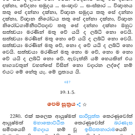
දක්නා, වේදනා සමුදය ... සංඥාව ... සංස්කාර ... විඥානය
තතු සේ දන්නා දක්නා, විඥාන සමුදය තතු සේ දන්නා
දක්නා, විඥාන නිරෝධය තතු සේ දන්නා දක්නා, විඥාන
නිරෝධගාමිනීපටිපදාව තතු සේ දන්නා දක්නා ඔහුට
සත්ත්‍වයා මරණින් මතු වේ යයි ද ලබ්ධි නො වෙයි.
සත්ත්‍වයා මරණින් මතු නො වේ යයි ද ලබ්ධි නො වෙයි.
සත්ත්‍වයා මරණින් මතු වේ, නො ද වේ යයි ද ලබ්ධි නො
වෙයි. සත්ත්‍වයා මරණින් මතු නො ම වේ, නො ම නො
වේ යයි ද ලබ්ධි නො වේ. ඇවැත්නි යම් හෙයකින් එය
භාග්‍යවතුන් වහන්සේ විසින් නො වදාරන ලද්දේ නම්
එයට මේ හේතු යැ. මේ ප්‍රත්‍යය යි.
687
10. 1. 5.
පෙම සූත්‍රය
2280. එක් කලෙක ආයුෂ්මත්
සාරිපුත්ත
තෙරණුවෝත්
ආයුෂ්මත්
මහාකොට්ඨිත
තෙරණුවෝත්
බරණැස
සමීපයෙහි
මිගදාය
නම් වූ
ඉසිපතනාරාම
යෙහි