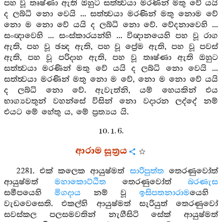
පහ වූ තෘෂ්ණා ඇති ඔහුට සත්ත්‍වයා මරණින් මතු වේ යයි
ද ලබ්ධි නො වෙයි ... සත්ත්‍වයා මරණින් මතු නොම වේ
නො ම නො වේ යයි ද ලබ්ධි නො වේ. වේදනාවෙහි ...
සංඥාවෙහි ... සංස්කාරයන්හි ... විඥානයෙහි පහ වූ රාග
ඇති, පහ වූ ඡන්‍ද ඇති, පහ වූ ප්‍රේම ඇති, පහ වූ පවස්
ඇති, පහ වූ පරිදාහ ඇති, පහ වූ තෘෂ්ණා ඇති ඔහුට
සත්ත්‍වයා මරණින් මතු වේ යයි ද ලබ්ධි නො වෙයි ...
සත්ත්‍වයා මරණින් මතු නො ම වේ, නො ම නො වේ යයි
ද ලබ්ධි නො වේ. ඇවැත්නි, යම් හෙයකින් එය
භාග්‍යවතුන් වහන්සේ විසින් නො වදාරන ලද්දේ නම්
එයට මේ හේතු ය, මේ ප්‍රත්‍යය යි.
10. 1. 6.
ආරාම සූත්‍රය
2281. එක් කලෙක ආයුෂ්මත්
සාරිපුත්ත
තෙරණුවෝත්
ආයුෂ්මත්
මහාකොට්ඨිත
තෙරණුවෝත්
බරණැස
සමීපයෙහි
මිගදාය
නම් වූ
ඉසිපතනාරාම
යෙහි
වැඩවෙසෙති. එකල්හි ආයුෂ්මත් සැරියුත් තෙරණුවෝ
සවස්කල පලසමවතින් නැගීසිටි සේක් ආයුෂ්මත්