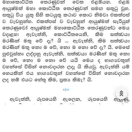
මහාකොට්ඨිත තෙරණුවන් වෙත එළඹියහ. එළඹ
ආයුෂ්මත් මහා කොට්ඨිත තෙරණුවන් සමඟ සතුටු වූහ.
සතුටු විය යුතු සිහි කටයුතු කථාව කොට නිමවා එකත්පස්
ව වැඩහුන්හ. එකත්පස් ව වැඩහුන් ආයුෂ්මත් සැරියුත්
තෙරණුවෝ ආයුෂ්මත් මහාකොට්ඨිත තෙරණුවන්ට මෙය
වදාළහ: ඇවැත්නි, කොට්ඨිතයෙනි, කිම සත්ත්‍වයා
මරණින් මතු වේ දැ? යි ... ඇවැත්නි, කිම සත්ත්‍වයා
මරණින් මතු නො ම වේ, නො ම නො වේ දැ? යි. මෙසේ
පුළුවුස්නා ලද්දාහු ඇවැත්නි, සත්ත්‍වයා මරණින් මතු නො
ම වේ, නො ම නො වේ යයි මෙය ද භාග්‍යවතුන්
වහන්සේ විසින් නොවදාරන ලදැ යි කියවු. ඇවැත්නි යම්
හෙයකින් එය භාග්‍යවතුන් වහන්සේ විසින් නොවදාරන
ලද නම් එයට හේතු කිම, ප්‍රත්‍ය කිමැ? යි.
689
ඇවැත්නි, රූපයෙහි ඇලෙන, රූපයෙහි ඇලුණු,
රූපයෙහි සතුටු වූ, රූප නිරෝධය තතු සේ නො දන්නා
නො දක්නා ඔහුට සත්ත්‍වයා මරණින් මතු වේ යයි ද සිත්
වෙයි. ඔහුට සත්ත්‍වයා මරණින් මතු නො වේ යයි ද සිත්
වෙයි. ඔහුට සත්ත්‍වයා මරණින් මතු වේ, නො ද වේ යයි ද
සිත් වෙයි. ඔහුට සත්ත්‍වයා මරණින් මතු නො ම වේ, නො