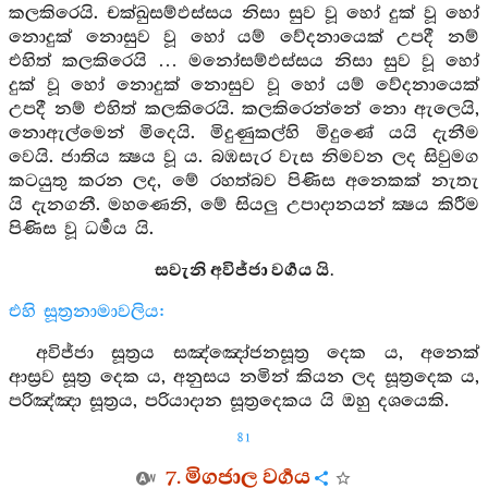
කලකිරෙයි. චක්ඛුසම්ඵස්සය නිසා සුව වූ හෝ දුක් වූ හෝ
නොදුක් නොසුව වූ හෝ යම් වේදනායෙක් උපදී නම්
එහිත් කලකිරෙයි … මනෝසම්ඵස්සය නිසා සුව වූ හෝ
දුක් වූ හෝ නොදුක් නොසුව වූ හෝ යම් වේදනායෙක්
උපදී නම් එහිත් කලකිරෙයි. කලකිරෙන්නේ නො ඇලෙයි,
නොඇල්මෙන් මිදෙයි. මිදුණුකල්හි මිදුණේ යයි දැනීම
වෙයි. ජාතිය ක්‍ෂය වූ ය. බඹසැර වැස නිමවන ලද සිවුමග
කටයුතු කරන ලද, මේ රහත්බව පිණිස අනෙකක් නැතැ
යි දැනගනී. මහණෙනි, මේ සියලු උපාදානයන් ක්‍ෂය කිරීම
පිණිස වූ ධර්‍මය යි.
සවැනි අවිජ්ජා වර්‍ගය යි.
එහි සූත්‍රනාමාවලිය:
අවිජ්ජා සූත්‍රය සඤ්ඤෝජනසූත්‍ර දෙක ය, අනෙක්
ආස්‍රව සූත්‍ර දෙක ය, අනුසය නමින් කියන ලද සූත්‍රදෙක ය,
පරිඤ්ඤා සූත්‍රය, පරියාදාන සූත්‍රදෙකය යි ඔහු දශයෙකි.
81
7. මිගජාල වර්‍ගය