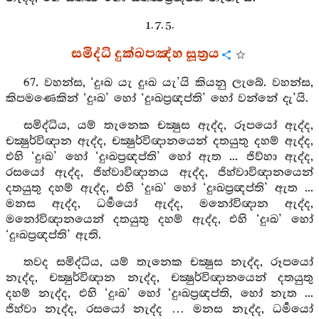
1. 7. 5.
සමිද්ධි දුක්ඛපඤ්හ සූත්‍රය
67. වහන්ස, ‘දුඃඛ යැ දුඃඛ යැ’යි කියනු ලැබේ. වහන්ස,
කිපමණෙකින් ‘දුඃඛ’ හෝ ‘දුඃඛප්‍රඥප්ති’ හෝ වන්නේ දැ’යි.
සමිද්ධිය, යම් තැනෙක චක්‍ෂුස ඇද්ද, රූපයෝ ඇද්ද,
චක්‍ෂුර්විඥාන ඇද්ද, චක්‍ෂුර්විඥානයෙන් දතයුතු දහම් ඇද්ද,
එහි ‘දුඃඛ’ හෝ ‘දුඃඛප්‍රඥප්ති’ හෝ ඇත ... ජිව්හා ඇද්ද,
රසයෝ ඇද්ද, ජිහ්වාවිඥානය ඇද්ද, ජිහ්වාවිඥානයෙන්
දතයුතු දහම් ඇද්ද, එහි ‘දුඃඛ’ හෝ ‘දුඃඛප්‍රඥප්ති’ ඇත ...
මනස ඇද්ද, ධර්‍මයෝ ඇද්ද, මනෝවිඥාන ඇද්ද,
මනෝවිඥානයෙන් දතයුතු දහම් ඇද්ද, එහි ‘දුඃඛ’ හෝ
‘දුඃඛප්‍රඥප්ති’ ඇති.
තවද සමිද්ධිය, යම් තැනෙක චක්‍ෂුස නැද්ද, රූපයෝ
නැද්ද, චක්‍ෂුර්විඥාන නැද්ද, චක්‍ෂුර්විඥානයෙන් දතයුතු
දහම් නැද්ද, එහි ‘දුඃඛ’ හෝ ‘දුඃඛප්‍රඥප්ති, හෝ නැත ...
ජිහ්වා නැද්ද, රසයෝ නැද්ද … මනස නැද්ද, ධර්‍මයෝ