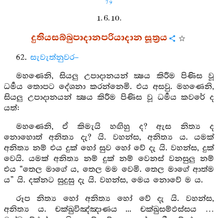
79
1. 6. 10.
දුතියසබ්බුපාදානපරියාදාන සූත්‍රය
62.
සැවැත්නුවර–
මහණෙනි, සියලු උපාදානයන් ක්‍ෂය කිරීම පිණිස වූ
ධර්‍මය තොපට දේශනා කරන්නෙමි. එය අසවු. මහණෙනි,
සියලු උපාදානයන් ක්‍ෂය කිරීම පිණිස වූ ධර්‍මය කවරේ ද
යත්:
මහණෙනි, ඒ කිමැයි හඟිහු ද? ඇස නිත්‍ය ද
නොහොත් අනිත්‍ය දැ? යි. වහන්ස, අනිත්‍ය ය. යමක්
අනිත්‍ය නම් එය දුක් හෝ සුව හෝ වේ දැ යි. වහන්ස, දුක්
වෙයි. යමක් අනිත්‍ය නම් දුක් නම් වෙනස් වනසුලු නම්
එය “තෙල මාගේ ය, තෙල මම වෙමි. තෙල මාගේ ආත්ම
ය” යි. දක්නට සුදුසු දැ යි. වහන්ස, මෙය නොවේ ම ය.
රූප නිත්‍ය හෝ අනිත්‍ය හෝ වේ දැ යි. වහන්ස,
අනිත්‍ය ය. චක්ඛුවිඤ්ඤාණය ... චක්ඛුසම්ඵස්සය …