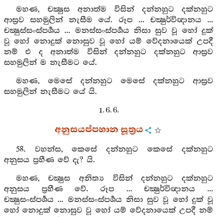
මහණ, චක්‍ෂුස අනාත්ම විසින් දන්නහුට දක්නහුට
ආස්‍රව සහමුලින් නැසීම යේ. රූප ... චක්‍ෂුර්විඥානය ...
චක්‍ෂුස්සංස්පර්‍ශය ... මනස්සංස්පර්‍ශය නිසා සුව වූ හෝ දුක්
වූ හෝ නොදුක් නොසුව වූ හෝ යම් වේදනායෙක් උපදී
නම් එ ද අනාත්ම විසින් දන්නහුට දක්නහුට ආස්‍රව
සහමුලින් ම නැසීමට යේ.
මහණ, මෙසේ දන්නහුට මෙසේ දක්නහුට ආස්‍රව
සහමුලින් නැසීමට යේ යි.
1. 6. 6.
අනුසයප්පහාන සූත්‍රය
58. වහන්ස, කෙසේ දන්නහුට කෙසේ දක්නහුට
අනුසය ප්‍රහීණ වේ දැ? යි.
මහණ, චක්‍ෂුස අනිත්‍ය විසින් දන්නහුට දක්නහුට
අනුසය ප්‍රහීණ වේ. රූප ... චක්‍ෂුර්විඥානය ...
චක්‍ෂුසංස්පර්‍ශය ... මනස්සංස්පර්‍ශය නිසා සුව වූ හෝ දුක් වූ
හෝ නොදුක් නොසුව වූ හෝ යම් වේදනායෙක් උපදී නම්