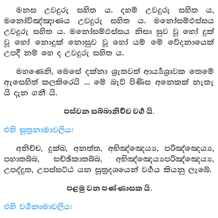
මනස උවදුරු සහිත ය. දහම් උවදුරු සහිත ය,
මනෝවිඤ්ඤාණය උවදුරු සහිත ය. මනෝසම්ඵස්සය
උවදුරු සහිත ය. මනෝසම්ඵස්සය නිසා සුව වූ හෝ දුක්
වූ හෝ නොදුක් නොසුව වූ හෝ යම් මේ වේදනායෙක්
උපදී නම් හෙ ද උවදුරු සහිත ය.
මහණෙනි, මෙසේ දක්නා ශ්‍රැතවත් ආර්‍ය්‍යශ්‍රාවක තෙමේ
ඇසෙහිත් කලකිරෙයි ... මේ බැව් පිණිස අනෙකක් නැතැ
යි දැන ගනී යි.
පස්වන සබ්බානිච්ච වර්‍ග යි.
එහි සූත්‍රනාමාවලිය:
අනිච්ච, දුක්ඛ, අනත්ත, අභිඤ්ඤෙය්‍ය, පරිඤ්ඤෙය්‍ය,
පහාතබ්බ, සච්ඡිකාතබ්බ, අභිඤ්ඤෙය්‍යපරිඤ්ඤෙය්‍ය,
උපද්දුත, උපස්සට්ඨ යන සූත්‍රදශයෙන් වර්‍ගය කියනු ලැබේ.
පළමු වන පණ්ණාසක යි.
එහි වර්‍ගනාමාවලිය: