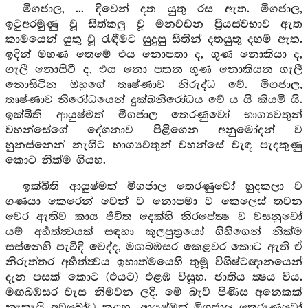
මිගජාල, ... දිවෙන් දත යුතු රස ඇත. මිගජාල,
ඉටුඅරමුණු වූ සිත්කලු වූ මනවඩන ප්‍රියස්වභාව ඇත
කාමයෙන් යුතු වූ රැඳීමට සුදුසු සිතින් දතයුතු දහම් ඇත.
ඉදින් මහණ තෙමේ එය නොපතා ද, ගුණ නොකියා ද,
ගැලී නොසිටී ද, එය නො පතන ගුණ නොකියන ගැලී
නොසිටින ඔහුගේ තෘෂ්ණාව නිරුද්ධ වේ. මිගජාල,
තෘෂ්ණාව නිරෝධයෙන් දුක්ඛනිරෝධය වේ ය යි කියමි යි.
ඉක්බිති ආයුෂ්මත් මිගජාල තෙරණුවෝ භාග්‍යවතුන්
වහන්සේගේ දේශනාව පිළිගෙන අනුමෝදන් ව
හුනස්නෙන් නැගිට භාග්‍යවතුන් වහන්සේ වැඳ පැදකුණු
කොට නික්ම ගියහ.
ඉක්බිති ආයුෂ්මත් මිගජාල තෙරණුවෝ හුදකලා ව
ගණයා කෙරෙන් වෙන් ව නොපමා ව කෙලෙස් තවන
වෙර ඇතිව කාය ජීවිත දෙක්හි නිරපේක්‍ෂ ව වසනුවෝ
යම් අර්‍හත්ත්‍වයක් සඳහා කුලපුත්‍රයෝ ගිහිගෙන් නික්ම
සස්නෙහි පැවිදි වෙද්ද, මඟබඹසර කෙළවර කොට ඇති ඒ
නිරුත්තර අර්‍හත්ත්‍වය ඉහාත්මයෙහි තුමූ විශිෂ්ටඥානයෙන්
දැන පසක් කොට (එයට) එළඹ විසූහ. ජාතිය ක්‍ෂය විය.
මඟබඹසර වැස නිමවන ලදි. මේ බැව් පිණිස අනෙකක්
නැතැයි අවබෝධ කළහ. ආයුෂ්මත් මිගජාල තෙරුණුවෝ