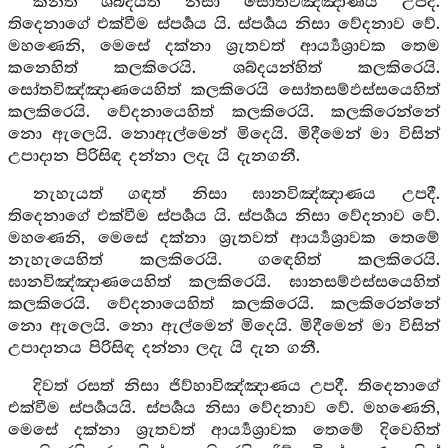
කනත් ශබ්දයත් නිසා සෝතවිඤ්ඤාණය උපදී.
තිදෙනාගේ එක්වීම ස්පර්‍ශය යි. ස්පර්‍ශය නිසා වේදනාව වේ.
මහණෙනි, මෙසේ දක්නා ශ්‍රැතවත් ආර්‍ය්‍යශ්‍රාවක තෙම
කනෙහිත් කලකිරෙයි. ශබ්දයන්හිත් කලකිරෙයි.
සෝතවිඤ්ඤාණයෙහිත් කලකිරෙයි සෝතසම්ඵස්සයෙහිත්
කලකිරෙයි. වේදනායෙහිත් කලකිරෙයි. කලකිරෙන්නේ
නො ඇලෙයි. නොඇල්මෙන් මිදෙයි. මිදීමෙන් මා විසින්
උපාදාන පිරිසිඳ දන්නා ලදැ යි දැනගනී.
නැහැයත් ගඳත් නිසා ඝානවිඤ්ඤාණය උපදී.
තිදෙනාගේ එක්වීම ස්පර්‍ශය යි. ස්පර්‍ශය නිසා වේදනාව වේ.
මහණෙනි, මෙසේ දක්නා ශ්‍රැතවත් ආර්‍ය්‍යශ්‍රාවක තෙමේ
නැහැයෙහිත් කලකිරෙයි. ගඳෙහිත් කලකිරෙයි.
ඝානවිඤ්ඤාණයෙහිත් කලකිරෙයි. ඝානසම්ඵස්සයෙහිත්
කලකිරෙයි. වේදනායෙහිත් කලකිරෙයි. කලකිරෙන්නේ
නො ඇලෙයි. නො ඇල්මෙන් මිදෙයි. මිදීමෙන් මා විසින්
උපාදානය පිරිසිඳ දන්නා ලදැ යි දැන ගනී.
දිවත් රසත් නිසා ජිව්හාවිඤ්ඤාණය උපදී. තිදෙනාගේ
එක්වීම ස්පර්‍ශයයි. ස්පර්‍ශය නිසා වේදනාව වේ. මහණෙනි,
මෙසේ දක්නා ශ්‍රැතවත් ආර්‍ය්‍යශ්‍රාවක තෙමේ දිවෙහිත්