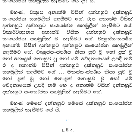
සංයෝජන සහමුලින් නැසීමට යේ දැ? යි.
මහණ, චක්‍ෂුස අනාත්ම විසින් දන්නහුට දක්නහුට
සංයෝජන සහමුලින් නැසීමට යේ. රූප අනාත්ම විසින්
දන්නහුට දක්නහුට සංයෝජන සහමුලින් නැසීමට යේ.
චක්‍ෂුර්විඥානය අනාත්ම විසින් දන්නහුට දක්නහුට
සංයෝජන සහමුලින් ම නැසීමට යේ. චක්‍ෂුස්සංසපර්‍ෂය
අනාත්ම විසින් දන්නහුට දක්නහුට සංයෝජන සහමුලින්
නැසීමට යේ. චක්‍ෂුස්සංස්පර්‍ශය නිසා සුව වූ හෝ දුක් වූ
හෝ නොදුක් නොසුව වූ හෝ යම් වේදනායෙක් උපදී නම්
එ ද අනාත්ම විසින් දන්නහුට දක්නහුට සංයෝජන
සහමුලින් නැසීමට යේ … මනස්සංස්පර්‍ශය නිසා සුව වූ
හෝ දුක් වූ හෝ නොදුක් නොසුව වූ හෝ යම්
වේදනායෙක් උපදී නම් හෙ ද අනාත්ම විසින් දන්නහුට
දක්නහුට සංයෝජන සහමුලින් නැසීමට යේ.
මහණ මෙසේ දන්නහුට මෙසේ දක්නහුට සංයෝජන
සහමුලින් නැසීමට යේ යි.
73
1. 6. 4.