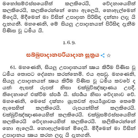
මනෝසම්ඵස්සයෙහිත් කලකිරෙයි, වේදනායෙහිත්
කලකිරෙයි, කලකිරෙන්නේ නො ඇලෙයි, නොඇල්මෙන්
මිදෙයි, මිදීමෙන් මා විසින් උපාදාන පිරිසිඳ දන්නා ලදැ යි
දැනගනී. මහණෙනි, මේ සියලු උපාදානයන් පිරිසිඳ දැනීම
පිණිස වූ ධර්‍මය යි.
1. 6. 9.
සබ්බුපාදානපරියාදාන සූත්‍රය
61. මහණෙනි, සියලු උපාදානයන් ක්‍ෂය කිරීම පිණිස වූ
ධර්‍මය තොපට දේශනා කරන්නෙමි. එය අසවු. මහණෙනි,
සියලු උපාදානයන් ක්‍ෂය කිරීම පිණිස වූ ධර්‍මය කවරේ ද
යත්: ඇසත් රූපත් නිසා චක්ඛුවිඤ්ඤාණය උපදී.
තිදෙනාගේ එක්වීම ස්පර්‍ශ යි. ස්පර්‍ශය නිසා වේදනාව වේ.
මහණෙනි, මෙසේ දක්නා ශ්‍රැතවත් ආර්‍ය්‍යශ්‍රාවක තෙමේ
ඇසෙහිත් කලකිරෙයි. රූපයන්හිත් කලකිරෙයි.
චක්ඛුවිඤ්ඤාණයෙහිත් කලකිරෙයි. චක්ඛුසම්ඵස්සයෙහිත්
කලකිරෙයි වේදනායෙහිත් කලකිරෙයි. කලිකිරෙන්නේ
නො ඇලෙයි. නොඇල්මෙන් මිදෙයි. මිදීමෙන් මා විසින්
උපාදානය ක්‍ෂය කරන ලදැ යි දැනගනි.