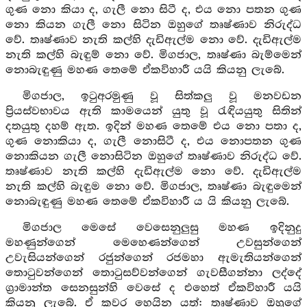
ගුණ නො කියා ද, ගැලී නො සිටී ද, එය නො පතන ගුණ
නො කියන ගැලී නො සිටින ඔහුගේ තෘෂ්ණාව නිරුද්ධ
වේ. තෘෂ්ණාව නැති කල්හි දැඩිඇල්ම නො වේ. දැඩිඇල්ම
නැති කල්හි බැඳුම් නො වේ. මිගජාල, තෘෂ්ණා බැම්මෙන්
නොබැඳුණු මහණ තෙමේ ඒකවිහාරී යයි කියනු ලැබේ.
මිගජාල, ඉටුඅරමුණු වූ සිත්කලු වූ මනවඩන
ප්‍රියස්වභාවය ඇති කාමයෙන් යුතු වූ රැඳියයුතු සිතින්
දතයුතු දහම් ඇත. ඉදින් මහණ තෙමේ එය නො පතා ද,
ගුණ නොකියා ද, ගැලී නොසිටී ද, එය නොපතන ගුණ
නොකියන ගැලී නොසිටින ඔහුගේ තෘෂ්ණාව නිරුද්ධ වේ.
තෘෂ්ණාව නැති කල්හි දැඩිඇල්ම නො වේ. දැඩිඇල්ම
නැති කල්හි බැඳුම නො වේ. මිගජාල, තෘෂ්ණා බැඳුමෙන්
නොබැඳුණු මහණ තෙමේ ඒකවිහාරී ය යි කියනු ලැබේ.
මිගජාල මෙසේ වෙසෙනුලුසු මහණ ඉදිනුදු
මහණුන්ගෙන් මෙහෙණන්ගෙන් උවසුන්ගෙන්
උවැසියන්ගෙන් රජුන්ගෙන් රජමහා ඇමැතියන්ගෙන්
තොටුවන්ගෙන් තොටුසව්වන්ගෙන් ගැවසීගන්නා ලද්දේ
ග්‍රාමාන්ත සෙනසුන්හි වෙසේ ද එහෙත් ඒකවිහාරී යයි
කියනු ලැබේ. ඒ කවර හෙයින යත්: තෘෂ්ණාව ඔහුගේ