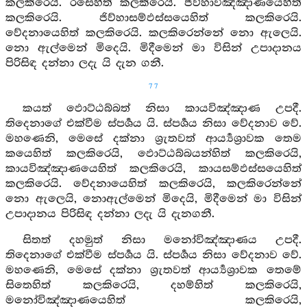
කලකිරෙයි. රසෙහිත් කලකිරෙයි. ජිව්හාවිඤ්ඤාණයෙහිත්
කලකිරෙයි. ජිව්හාසම්ඵස්සයෙහිත් කලකිරෙයි.
වේදනායෙහිත් කලකිරෙයි. කලකිරෙන්නේ නො ඇලෙයි.
නො ඇල්මෙන් මිදෙයි. මිදීමෙන් මා විසින් උපාදානය
පිරිසිඳ දන්නා ලදැ යි දැන ගනී.
77
කයත් ඵොට්ඨබ්බත් නිසා කායවිඤ්ඤාණ උපදී.
තිදෙනාගේ එක්වීම ස්පර්‍ශය යි. ස්පර්‍ශය නිසා වේදනාව වේ.
මහණෙනි, මෙසේ දක්නා ශ්‍රැතවත් ආර්‍ය්‍යශ්‍රාවක තෙම
කයෙහිත් කලකිරෙයි, ඵොට්ඨබ්බයන්හිත් කලකිරෙයි,
කායවිඤ්ඤාණයෙහිත් කලකිරෙයි, කායසම්ඵස්සයෙහිත්
කලකිරෙයි. වේදනායෙහිත් කලකිරෙයි, කලකිරෙන්නේ
නො ඇලෙයි, නොඇල්මෙන් මිදෙයි, මිදීමෙන් මා විසින්
උපාදානය පිරිසිඳ දන්නා ලදැ යි දැනගනී.
සිතත් දහමුත් නිසා මනෝවිඤ්ඤාණය උපදී.
තිදෙනාගේ එක්වීම ස්පර්‍ශය යි. ස්පර්‍ශය නිසා වේදනාව වේ.
මහණෙනි, මෙසේ දක්නා ශ්‍රැතවත් ආර්‍ය්‍යශ්‍රාවක තෙමේ
සිතෙහිත් කලකිරෙයි, දහම්හිත් කලකිරෙයි,
මනෝවිඤ්ඤාණයෙහිත් කලකිරෙයි,