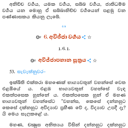
අනිච්ච වර්‍ගය, යමක වර්‍ගය, සබ්බ වර්‍ගය, ජාතිධම්ම
වර්‍ගය යන මොහු ඒ සබ්බානිච්ච වර්‍ගයෙන් පළමු වන
පණ්ණාසකය කියනු ලැබේ.
69
6. අවිජ්ජා වර්‍ගය
1. 6. 1.
අවිජ්ජාපහාන සූත්‍රය
53.
සැවැත්නුවර–
ඉක්බිති එක්තරා මහණෙක් භාග්‍යවතුන් වහන්සේ වෙත
එළඹියේ ය. එළඹ භාග්‍යවතුන් වහන්සේ වැඳ
එකත්පසෙක හුන්නේ ය. එකත්පසෙක හුන් ඒ මහණ
භාග්‍යවතුන් වහන්සේට “වහන්ස, කෙසේ දන්නහුට
කෙසේ දක්නහුට අවිද්‍යාව ප්‍රහීණ වේ ද, විද්‍යාව උපදී දැ?
යි මෙය සැලකළේ ය.
මහණ, චක්‍ෂුස අනිත්‍යය විසින් දන්නහුට දක්නහුට