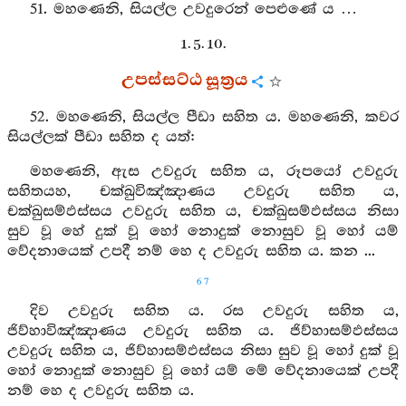
51. මහණෙනි, සියල්ල උවදුරෙන් පෙළුණේ ය …
1. 5. 10.
උපස්සට්ඨ සූත්‍රය
52. මහණෙනි, සියල්ල පීඩා සහිත ය. මහණෙනි, කවර
සියල්ලක් පීඩා සහිත ද යත්:
මහණෙනි, ඇස උවදුරු සහිත ය, රූපයෝ උවදුරු
සහිතයහ, චක්ඛුවිඤ්ඤාණය උවදුරු සහිත ය,
චක්ඛුසම්ඵස්සය උවදුරු සහිත ය, චක්ඛුසම්ඵස්සය නිසා
සුව වූ හේ දුක් වූ හෝ නොදුක් නොසුව වූ හෝ යම්
වේදනායෙක් උපදී නම් හෙ ද උවදුරු සහිත ය. කන ...
67
දිව උවදුරු සහිත ය. රස උවදුරු සහිත ය,
ජිව්හාවිඤ්ඤාණය උවදුරු සහිත ය. ජිව්හාසම්ඵස්සය
උවදුරු සහිත ය, ජිව්හාසම්ඵස්සය නිසා සුව වූ හෝ දුක් වූ
හෝ නොදුක් නොසුව වූ හෝ යම් මේ වේදනායෙක් උපදී
නම් හෙ ද උවදුරු සහිත ය.