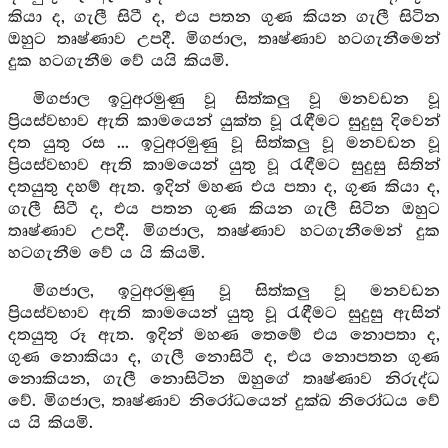
කියා ද, ගැලී සිටී ද, එය පතන ගුණ කියන ගැලී සිටින
ඔහුට තෘෂ්ණාව උපදී. මිගජාල, තෘෂ්ණාව හටගැනීමෙන්
දුක හටගැනීම වේ යයි කියමි.
මිගජාල ඉටුඅරමුණු වූ සිත්කලු වූ මනවඩන වූ
ප්‍රියස්වභාව ඇති කාමයෙන් යුක්ත වූ රැඳීමට සුදුසු දිවෙන්
දත යුතු රස ... ඉටුඅරමුණු වූ සිත්කලු වූ මනවඩන වූ
ප්‍රියස්වභාව ඇති කාමයෙන් යුතු වූ රැඳීමට සුදුසු සිතින්
දතයුතු දහම් ඇත. ඉදින් මහණ එය පතා ද, ගුණ කියා ද,
ගැලී සිටී ද, එය පතන ගුණ කියන ගැලී සිටින ඔහුට
තෘෂ්ණාව උපදී. මිගජාල, තෘෂ්ණාව හටගැනීමෙන් දුක
හටගැනීම වේ ය යි කියමි.
මිගජාල, ඉටුඅරමුණු වූ සිත්කලු වූ මනවඩන
ප්‍රියස්වභාව ඇති කාමයෙන් යුතු වූ රැඳීමට සුදුසු ඇසින්
දතයුතු රූ ඇත. ඉදින් මහණ තෙමේ එය නොපතා ද,
ගුණ නොකියා ද, ගැලී නොසිටී ද, එය නොපතන ගුණ
නොකියන, ගැලී නොසිටින ඔහුගේ තෘෂ්ණාව නිරුද්ධ
වේ. මිගජාල, තෘෂ්ණාව නිරෝධයෙන් දුක්ඛ නිරෝධය වේ
ය යි කියමි.