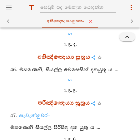
අභිඤ‍්ඤෙය්‍යසුත‍්තං
63
1. 5. 4.
අභිඤ්ඤෙය්‍ය සූත්‍රය
46. මහණෙනි, සියල්ල වෙසෙසින් දතයුතු ය ...
65
1. 5. 5.
පරිඤ්ඤෙය්‍ය සූත්‍රය
47.
සැවැත්නුවර–
මහණෙනි සියල්ල පිරිසිඳ දත යුතු ය ...
1. 5. 6.