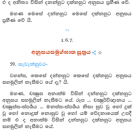
එ ද අනිත්‍ය විසින් දනන්හුට දක්නහුට අනුසය ප්‍රහීණ වේ.
මහණ මෙසේ දන්නහුට මෙසේ දක්නහුට අනුසය
ප්‍රහීණ වේ යි.
75
1. 6. 7.
අනුසයසමුග්ඝාත සූත්‍රය
59.
සැවැත්නුවර–
වහන්ස, කෙසේ දන්නහුට කෙසේ දක්නහුට අනුසය
සහමුලින් නැසීමට යේ දැ? යි.
මහණ, චක්‍ෂුස අනාත්ම විසින් දන්නහුට දක්නහුට
අනුසය සහමුලින් නැසීමට යේ. රූප ... චක්‍ෂුර්විඥානය ...
චක්‍ෂුස්සංස්පර්‍ශය ... මනස්සංස්පර්‍ශය නිසා සුව වූ හෝ දුක්
වූ හෝ නොදුක් නොසුව වූ හෝ යම් වේදනායෙක් උපදී
නම් එ ද අනාත්ම විසින් දන්නහුට දක්නහුට අනුසය
සහමුලින් නැසීමට යේ.