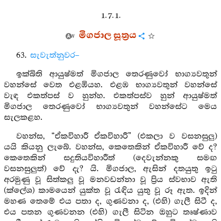
1. 7. 1.
මිගජාල සූත්‍රය
63.
සැවැත්නුවර–
ඉක්බිති ආයුෂ්මත් මිගජාල තෙරණුවෝ භාග්‍යවතුන්
වහන්සේ වෙත එළඹියහ. එළඹ භාග්‍යවතුන් වහන්සේ
වැඳ එකත්පස් ව හුන්හ. එකත්පස්ව හුන් ආයුෂ්මත්
මිගජාල තෙරණුවෝ භාග්‍යවතුන් වහන්සේට මෙය
සැලකළහ.
වහන්ස, “ඒකවිහාරී ඒකවිහාරී” (එකලා ව වසනසුලු)
යයි කියනු ලැබේ. වහන්ස, කෙතෙකින් ඒකවිහාරී වේ ද?
කෙතෙකින් සදුතියවිහාරීත් (දෙවැන්නකු සමඟ
වසනසුලුත්) වේ දැ? යි. මිගජාල, ඇසින් දතයුතු ඉටු
අරමුණු වූ සිත්කලු වූ මනවඩන්නා වූ ප්‍රිය ස්වභාව ඇති
(ක්ලේශ) කාමයෙන් යුක්ත වූ රැඳිය යුතු වූ රූ ඇත. ඉදින්
මහණ තෙමේ එය පතා ද, ගුණවනා ද, (එහි) ගැලී සිටී ද,
එය පතන ගුණවනන (එහි) ගැලී සිටින ඔහුට තෘෂ්ණාව