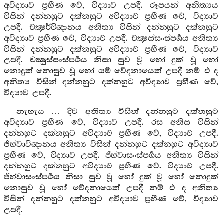
අවිද්‍යාව ප්‍රහීණ වේ, විද්‍යාව උපදී. රූපයන් අනිත්‍යය
විසින් දන්නහුට දක්නහුට අවිද්‍යාව ප්‍රහීණ වේ, විද්‍යාව
උපදී. චක්‍ෂුර්විඥානය අනිත්‍ය විසින් දන්නහුට දක්නහුට
අවිද්‍යාව ප්‍රහීණ වේ, විද්‍යාව උපදී. චක්‍ෂුස්සංස්පර්‍ශය අනිත්‍ය
විසින් දන්නහුට දක්නහුට අවිද්‍යාව ප්‍රහීණ වේ, විද්‍යාව
උපදී. චක්‍ෂුස්සංස්පර්‍ශය නිසා සුව වූ හෝ දුක් වූ හෝ
නොදුක් නොසුව වූ හෝ යම් වේදනායෙක් උපදී නම් එ ද
අනිත්‍ය විසින් දන්නහුට දක්නහුට අවිද්‍යාව ප්‍රහීණ වේ,
විද්‍යාව උපදී.
නැහැය … දිව අනිත්‍ය විසින් දන්නහුට දක්නහුට
අවිද්‍යාව ප්‍රහීණ වේ, විද්‍යාව උපදී. රස අනිස විසින්
දන්නහුට දක්නහුට අවිද්‍යාව ප්‍රහීණ වේ, විද්‍යාව උපදී.
ජිහ්වාවිඥානය අනිත්‍ය විසින් දන්නහුට දක්නහුට අවිද්‍යාව
ප්‍රහීණ වේ, විද්‍යාව උපදී. ජිහ්වාසංස්පර්‍ශය අනිත්‍ය විසින්
දන්නහුට දක්නහුට අවිද්‍යාව ප්‍රහීණ වේ. විද්‍යාව උපදී.
ජිහ්වාසංස්පර්‍ශය නිසා සුව වූ හෝ දුක් වූ හෝ නොදුක්
නොසුව වූ හෝ වේදනායෙක් උපදී නම් එ ද අනිත්‍ය
විසින් දන්නහුට දක්නහුට අවිද්‍යාව ප්‍රහීණ වේ, විද්‍යාව
උපදී.