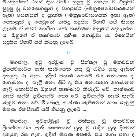
මිනිසුන්ගේ රහස් ක්‍රියාවන්ට සුදුසු වූ එකලා ව විසුමට
සුදුසු වූ වනසෙනසුන් ද වනප්‍රස්ථ (=මනුෂ්‍යෝපචාරයෙන්
ඈත) සෙනසුන් ද ප්‍රාන්ත (=මනුෂ්‍යවාසයෙන් ඉතා ඈත)
සෙනසුන් ද සෙවුනේ නමුදු සදුතිය විහාරී යයි කියනු
ලැබේ. ඒ කවර හෙයින යත්: තෘෂ්ණාව ඔහුගේ දෙවැන්නා
ය. ඔහුගේ ඒ තෘෂ්ණාව ප්‍රහීණ නොවූවා ය. එහෙයින්
සදූතිය විහාරී යයි කියනු ලැබේ.
83
මිගජාල, ඉටු අරමුණ වූ සිත්කලු වූ මනවඩන
ප්‍රියස්වභාවය ඇති කාමයෙන් යුතු වූ රැඳිය යුතු ඇසින්
දතයුතු රූ ඇත. ඉදින් මහණ තෙමේ එය නොපතා ද,
නොවනා ද, ගැලී නො සිටී ද, එය නොපතන නොවනන
ගැලී නොසිටින ඔහුගේ තෘෂ්ණාව නිරුද්ධ වේ. තෘෂ්ණාව
නැති කල්හි දැඩිඇල්ම නො වේ. දැඩිඇල්ම නැති කල්හි
බැඳුම නො වේ. මිගජාල, තෘෂ්ණා බැම්මෙන් නො බැඳුණු
මහණ ඒකවිහාරී යයි කියනු ලැබේ ...
මිගජාල, ඉටුඅරමුණු වූ සිත්කලු වූ මනවඩන
ප්‍රියස්වභාවය ඇති කාමයෙන් යුතු වූ රැඳිය යුතු දිවෙන්
දතයුතු රස ඇත. ඉදින් මහණ තෙමෙ එය නො පතා ද