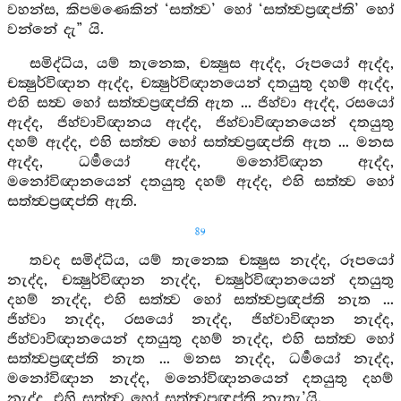
වහන්ස, කිපමණෙකින් ‘සත්ත්‍ව’ හෝ ‘සත්ත්‍වප්‍රඥප්ති’ හෝ
වන්නේ දැ” යි.
සමිද්ධිය, යම් තැනෙක, චක්‍ෂුස ඇද්ද, රූපයෝ ඇද්ද,
චක්‍ෂුර්විඥාන ඇද්ද, චක්‍ෂුර්විඥානයෙන් දතයුතු දහම් ඇද්ද,
එහි සත්‍ව හෝ සත්ත්‍වප්‍රඥප්ති ඇත ... ජිහ්වා ඇද්ද, රසයෝ
ඇද්ද, ජිහ්වාවිඥානය ඇද්ද, ජිහ්වාවිඥානයෙන් දතයුතු
දහම් ඇද්ද, එහි සත්ත්‍ව හෝ සත්ත්‍වප්‍රඥප්ති ඇත ... මනස
ඇද්ද, ධර්‍මයෝ ඇද්ද, මනෝවිඥාන ඇද්ද,
මනෝවිඥානයෙන් දතයුතු දහම් ඇද්ද, එහි සත්ත්‍ව හෝ
සත්ත්‍වප්‍රඥප්ති ඇති.
89
තවද සමිද්ධිය, යම් තැනෙක චක්‍ෂුස නැද්ද, රූපයෝ
නැද්ද, චක්‍ෂුර්විඥාන නැද්ද, චක්‍ෂුර්විඥානයෙන් දතයුතු
දහම් නැද්ද, එහි සත්ත්‍ව හෝ සත්ත්‍වප්‍රඥප්ති නැත ...
ජිහ්වා නැද්ද, රසයෝ නැද්ද, ජිහ්වාවිඥාන නැද්ද,
ජිහ්වාවිඥානයෙන් දතයුතු දහම් නැද්ද, එහි සත්ත්‍ව හෝ
සත්ත්‍වප්‍රඥප්ති නැත ... මනස නැද්ද, ධර්‍මයෝ නැද්ද,
මනෝවිඥාන නැද්ද, මනෝවිඥානයෙන් දතයුතු දහම්
නැද්ද, එහි සත්ත්‍ව හෝ සත්ත්‍වප්‍රඥප්ති නැතැ’යි.