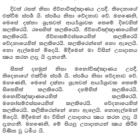
දිවත් රසත් නිසා ජිව්හාවිඤ්ඤාණය උපදී. තිදෙනාගේ
එක්වීම ස්පර්‍ශ යි. ස්පර්‍ශය නිසා වේදනාව වේ. මහණෙනි,
මෙසේ දක්නා ශ්‍රැතවත් ආර්‍ය්‍යශ්‍රාවක තෙමේ දිවෙහිත්
කලකිරෙයි. රසෙහිත් කලකිරෙයි. ජිව්හාවිඤ්ඤාණයෙහිත්
කලකිරෙයි. ජිව්හාසම්ඵස්සයෙහිත් කලකිරෙයි
වේදනායෙහිත් කලකිරෙයි. කලකිරෙන්නේ නො ඇලෙයි.
නො ඇල්මෙන් මිදෙයි. මිදීමෙන් මා විසින් උපාදානය
ක්‍ෂය කරන ලදැ යි දැනගනී.
සිතත් දහමුත් නිසා මනෝවිඤ්ඤාණය උපදී.
තිදෙනාගේ එක්වීම ස්පර්‍ශ යි. ස්පර්‍ශය නිසා වේදනාව වේ.
මහණෙනි, මෙසේ දක්නා ශ්‍රැතවත් ආර්‍ය්‍යශ්‍රාවක තෙමේ
සිතෙහිත් කලකිරෙයි. දහම්හිත් කලකිරෙයි.
මනෝවිඤ්ඤාණයෙහිත් කලකිරෙයි.
මනෝසම්ඵස්සයෙහිත් කලකිරෙයි. වේදනායෙහිත්
කලකිරෙයි. කලිකිරෙන්නේ නො ඇලෙයි. නොඇල්මෙන්
මිදෙයි. මිදීමෙන් මා විසින් උපාදානය ක්‍ෂය කරන ලදැ යි
දැනගනී. මහණෙනි, මේ සියලු උපාදානයන් ක්‍ෂය කිරීම
පිණිස වූ ධර්‍මය යි.