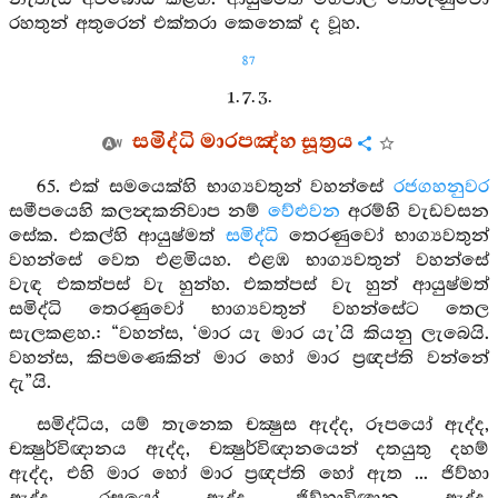
රහතුන් අතුරෙන් එක්තරා කෙනෙක් ද වූහ.
87
1. 7. 3.
සමිද්ධි මාරපඤ්හ සූත්‍රය
65. එක් සමයෙක්හි භාග්‍යවතුන් වහන්සේ
රජගහනුවර
සමීපයෙහි කලන්‍දකනිවාප නම්
වේළුවන
අරම්හි වැඩවසන
සේක. එකල්හි ආයුෂ්මත්
සමිද්ධි
තෙරණුවෝ භාග්‍යවතුන්
වහන්සේ වෙත එළමියහ. එළඹ භාග්‍යවතුන් වහන්සේ
වැඳ එකත්පස් වැ හුන්හ. එකත්පස් වැ හුන් ආයුෂ්මත්
සමිද්ධි තෙරණුවෝ භාග්‍යවතුන් වහන්සේට තෙල
සැලකළහ.: “වහන්ස, ‘මාර යැ මාර යැ’යි කියනු ලැබෙයි.
වහන්ස, කිපමණෙකින් මාර හෝ මාර ප්‍රඥප්ති වන්නේ
දැ”යි.
සමිද්ධිය, යම් තැනෙක චක්‍ෂුස ඇද්ද, රූපයෝ ඇද්ද,
චක්‍ෂුර්විඥානය ඇද්ද, චක්‍ෂුර්විඥානයෙන් දතයුතු දහම්
ඇද්ද, එහි මාර හෝ මාර ප්‍රඥප්ති හෝ ඇත ... ජිව්හා