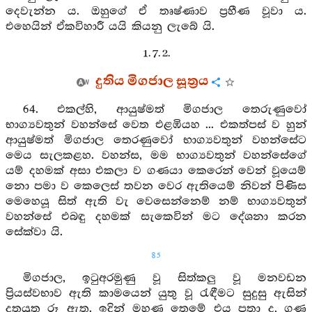
දෙවැන්න ය. ඔහුගේ ඒ තෘෂ්ණාව ප්‍රහීණ වූවා ය.
එහෙයින් ඒකවිහාරී යයි කියනු ලැබේ යි.
1. 7. 2.
දුතිය මිගජාල සූත්‍රය
64. එකල්හි, ආයුෂ්මත් මිගජාල තෙරුණුවෝ
භාග්‍යවතුන් වහන්සේ වෙත එළඹියහ ... එකත්පස් ව හුන්
ආයුෂ්මත් මිගජාල තෙරණුවෝ භාග්‍යවතුන් වහන්සේට
මෙය සැලකළහ. වහන්ස, මම භාග්‍යවතුන් වහන්සේගේ
යම් දහමක් අසා එකලා ව ගණයා කෙරෙන් වෙන් වූයෙම්
නො පමා ව කෙලෙස් තවන වෙර ඇතියෙම් නිවන් පිණිස
මෙහෙයූ සිත් ඇති වැ වෙසෙන්නෙම් නම් භාග්‍යවතුන්
වහන්සේ එබඳු දහමක් සැකෙවින් මට දේශනා කරන
සේක්වා යි.
85
මිගජාල, ඉටුඅරමුණු වූ සිත්කලු වූ මනවඩන
ප්‍රියස්වභාව ඇති කාමයෙන් යුතු වූ රැඳීමට සුදුසු ඇසින්
දතයුතු රූ ඇත. ඉදින් මහණ තෙමේ එය පතා ද, ගුණ