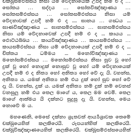
චක්ඛුසම්ඵස්සය නිසා යම් වේදනායෙක් උපදී නම් එ ද …
සෝතය … සද්දය … සෝතවිඤ්ඤාණය …
සෝතසම්ඵස්සය … සෝතසම්ඵස්සය නිසා යම්
වේදනාවක් උපදී නම් එ ද .... ඝානය … ගන්‍ධය ...
ඝාණවිඤ්ඤාණය ... ඝානසම්ඵස්සය … ඝානසම්ඵස්සය
නිසා යම් වේදනාවෙක් උපදී නම් එ ද ... කායය ...
ඵොට්ඨබ්බය … කායවිඤ්ඤාණය … කායසම්ඵස්සය …
කායසම්ඵස්සය නිසා යම් වේදනායෙක් උපදී නම් එ ද ...
චිත්තය ... ධම්මය ... මනෝවිඤ්ඤාණය ...
මනෝසම්ඵස්සය … මනෝසම්ඵස්සය නිසා සුව වූ හෝ
දුක් වූ හෝ නොදුක් නොසුව වූ හෝ යම් වේදනායෙක්
උපදී නම් එ ද නිත්‍ය හෝ අනිත්‍ය හෝ වේ දැ යි. වහන්ස,
අනිත්‍ය ය. යමක් අනිත්‍ය නම් එය දුක් හෝ සුව හෝ වේ
දැ යි. වහන්ස, දුක් ය. යමක් අනිත්‍ය නම් දුක් නම් වෙනස්
වනසුලු නම් එය තෙල මාගේ ය, තෙල මම වෙමි. තෙල
මාගේ ආත්මය යි දක්නට සුදුසු දැ යි. වහන්ස, මෙය
නොවේ ම ය.
මහණෙනි, මෙසේ දක්නා ශ්‍රැතවත් ආර්‍ය්‍යශ්‍රාවක තෙමේ
චක්ඛුයෙහිත් කලකිරෙයි. රූපයන්හිත් කලකිරෙයි.
චක්ඛුවිඤ්ඤාණයෙහිත් කලකිරෙයි. චක්ඛුසම්ඵස්සයෙහිත්