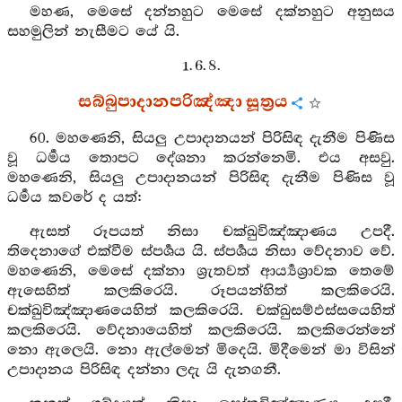
මහණ, මෙසේ දන්නහුට මෙසේ දක්නහුට අනුසය
සහමුලින් නැසීමට යේ යි.
1. 6. 8.
සබ්බුපාදානපරිඤ්ඤා සූත්‍රය
60. මහණෙනි, සියලු උපාදානයන් පිරිසිඳ දැනීම පිණිස
වූ ධර්‍මය තොපට දේශනා කරන්නෙමි. එය අසවු.
මහණෙනි, සියලු උපාදානයන් පිරිසිඳ දැනීම පිණිස වූ
ධර්‍මය කවරේ ද යත්:
ඇසත් රූපයත් නිසා චක්ඛුවිඤ්ඤාණය උපදී.
තිදෙනාගේ එක්වීම ස්පර්‍ශය යි. ස්පර්‍ශය නිසා වේදනාව වේ.
මහණෙනි, මෙසේ දක්නා ශ්‍රැතවත් ආර්‍ය්‍යශ්‍රාවක තෙමේ
ඇසෙහිත් කලකිරෙයි. රූපයන්හිත් කලකිරෙයි.
චක්ඛුවිඤ්ඤාණයෙහිත් කලකිරෙයි. චක්ඛුසම්ඵස්සයෙහිත්
කලකිරෙයි. වේදනායෙහිත් කලකිරෙයි. කලකිරෙන්නේ
නො ඇලෙයි. නො ඇල්මෙන් මිදෙයි. මිදීමෙන් මා විසින්
උපාදානය පිරිසිඳ දන්නා ලදැ යි දැනගනී.