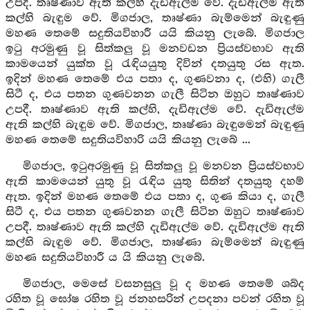
උපදී. තෘෂ්ණාව ඇති කල්හි දැඩිඇල්ම වේ. දැඩිඇල්ම ඇති
කල්හි බැඳුම වේ. මිගජාල, තෘෂ්ණා බැම්මෙන් බැඳුණු
මහණ තෙමේ සදුතියවිහාරී යයි කියනු ලැබේ. මිගජාල
ඉටු අරමුණු වූ සිත්කලු වූ මනවඩන ප්‍රියස්වභාව ඇති
කාමයෙන් යුක්ත වූ රැඳියයුතු දිවින් දතයුතු රස ඇත.
ඉදින් මහණ තෙමේ එය පතා ද, ගුණවනා ද, (එහි) ගැලී
සිටී ද, එය පතන ගුණවනන ගැලී සිටින ඔහුට තෘෂ්ණාව
උපදී. තෘෂ්ණාව ඇති කල්හි, දැඩිඇල්ම වේ. දැඩිඇල්ම
ඇති කල්හි බැඳුම වේ. මිගජාල, තෘෂ්ණා බැඳුමෙන් බැඳුණු
මහණ තෙමේ සදුතියවිහාරි යයි කියනු ලැබේ ...
මිගජාල, ඉටුඅරමුණු වූ සිත්කලු වූ මනවන ප්‍රියස්වභාව
ඇති කාමයෙන් යුතු වූ රැඳිය යුතු සිතින් දතයුතු දහම්
ඇත. ඉදින් මහණ තෙමේ එය පතා ද, ගුණ කියා ද, ගැලී
සිටී ද, එය පතන ගුණවනන ගැලී සිටින ඔහුට තෘෂ්ණාව
උපදී. තෘෂ්ණාව ඇති කල්හි දැඩිඇල්ම වේ. දැඩිඇල්ම ඇති
කල්හි බැඳුම වේ. මිගජාල, තෘෂ්ණා බැම්මෙන් බැඳුණු
මහණ සදුතියවිහාරී ය යි කියනු ලැබේ.
මිගජාල, මෙසේ වසනසුලු වූ ද මහණ තෙමේ ශබ්ද
රහිත වූ ඝෝෂ රහිත වූ ජනහසරින් උපදනා පවන් රහිත වූ