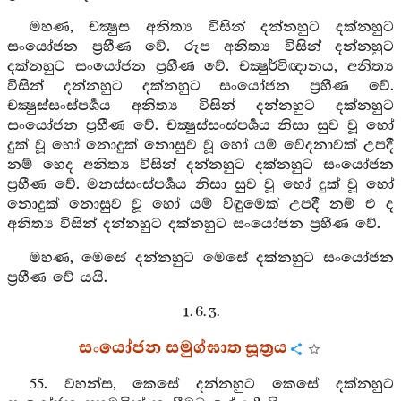
මහණ, චක්‍ෂුස අනිත්‍ය විසින් දන්නහුට දක්නහුට
සංයෝජන ප්‍රහීණ වේ. රූප අනිත්‍ය විසින් දන්නහුට
දක්නහුට සංයෝජන ප්‍රහීණ වේ. චක්‍ෂුර්විඥානය, අනිත්‍ය
විසින් දන්නහුට දක්නහුට සංයෝජන ප්‍රහීණ වේ.
චක්‍ෂුස්සංස්පර්‍ශය අනිත්‍ය විසින් දන්නහුට දක්නහුට
සංයෝජන ප්‍රහීණ වේ. චක්‍ෂුස්සංස්පර්‍ශය නිසා සුව වූ හෝ
දුක් වූ හෝ නොදුක් නොසුව වූ හෝ යම් වේදනාවක් උපදී
නම් හෙද අනිත්‍ය විසින් දන්නහුට දක්නහුට සංයෝජන
ප්‍රහීණ වේ. මනස්සංස්පර්‍ශය නිසා සුව වූ හෝ දුක් වූ හෝ
නොදුක් නොසුව වූ හෝ යම් විඳුමෙක් උපදී නම් එ ද
අනිත්‍ය විසින් දන්නහුට දක්නහුට සංයෝජන ප්‍රහීණ වේ.
මහණ, මෙසේ දන්නහුට මෙසේ දක්නහුට සංයෝජන
ප්‍රහීණ වේ යයි.
1. 6. 3.
සංයෝජන සමුග්ඝාත සූත්‍රය
55. වහන්ස, කෙසේ දන්නහුට කෙසේ දක්නහුට