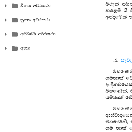
මරුන් සහි
විනය අට‍්ඨකථා
කළෙමි යි 
ඉපදීමෙක් න
සුත‍්ත අට‍්ඨකථා
අභිධම‍්ම අට‍්ඨකථා
අන්‍ය
15.
සැවැ
මහණෙනි
යම්තාක් ව
ආදීනවයෙක්
මහණෙනි, 
යම්තාක් වේ
මහණෙනි
ආස්වාදයෙක
මහණෙනි, ම
යම් තාක් 