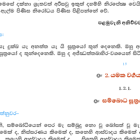
සේ දක්නා ශ්‍රැතවත් අරීසවු ඉකුත් දහම්හි නිරපේක්‍ෂ ව
ඇල්ම පිණිස නිරෝධය පිණිස පිළිපන්නේ වේ.
පළමුවැනි අනිච්චවර්
ය:
යැ දුක්ඛ යැ අනත්ත යැ යි සූත්‍රයෝ තුන් දෙනෙකි. ඔහු අ
සූත්‍රයෝ ද තුන්දෙනෙකි. ඔහු ද අජ්ඣත්තබාහිර-වශයෙන් ස
15
2. යමක වර්‍ග
1. 2. 1.
සම්බොධ සූත්‍
ත්නුවර–
, සම්බෝධියෙන් පෙර මැ සම්බුදු නො වූ බෝසත් වූ මැ
මෙක් ද, නිස්සරණය කිමෙක් ද, කනෙහි ආස්වාදය කිමෙක් 
… කයෙහි ආස්වාදය කිමෙක් ද, … සිතෙහි ආස්වාදය කිමෙක්