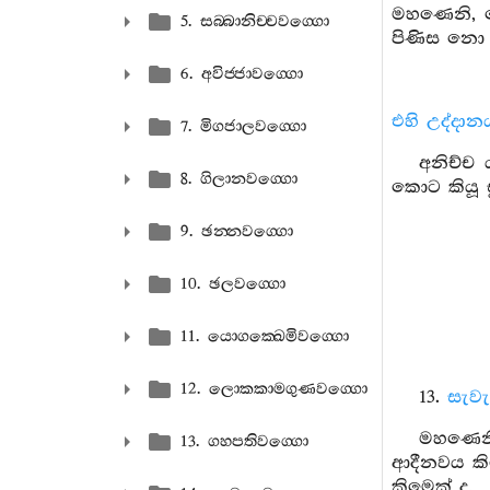
මහණෙනි, මෙ
5. සබ‍්බානිච‍්චවග‍්ගො
පිණිස නො 
6. අවිජ‍්ජාවග‍්ගො
එහි උද්දාන
7. මිගජාලවග‍්ගො
අනිච්ච 
8. ගිලානවග‍්ගො
කොට කියූ 
9. ඡන‍්නවග‍්ගො
10. ඡලවග‍්ගො
11. යොගක‍්ඛෙමිවග‍්ගො
12. ලොකකාමගුණවග‍්ගො
13.
සැවැ
මහණෙනි
13. ගහපතිවග‍්ගො
ආදීනවය කි
කිමෙක් ද, 