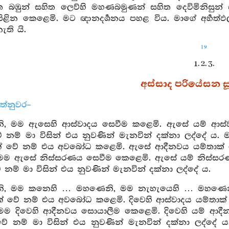
ත බඹුන් සහිත ලෙව්හි මහණබමුණන් සහිත දෙවිමිනිසුන් ස
පිළින කෙළෙමි. මට ඥානදර්‍ශනය පහළ විය. මාගේ අර්‍හත්
ැති යි.
19
1. 2. 3.
අස්සාද පරියේසන සූත
ත්නුවර–
, මම ඇසෙහි ආස්වාදය සෙවීම කළෙමි. ඇසේ යම් ආස්
ේ නම් මා විසින් එය නුවණින් මැනවින් දක්නා ලද්දේ
 වේ නම් එය අවබෝධ කළෙමි. ඇසේ ආදීනවය යම්තාක් වේ න
මම ඇසේ නිස්සරණය සෙවීම කෙළෙමි. ඇසේ යම් නිස්ස
 නම් මා විසින් එය නුවණින් මැනවින් දක්නා ලද්දේ ය.
, මම කනෙහි … මහණෙනි, මම නැහැයෙහි … මහණෙනි, ම
් වේ නම් එය අවබෝධ කළෙමි. දිවෙහි ආස්වාදය යම්තාක් ව
ම දිවෙහි ආදීනවය සොයාලීම කෙළෙමි. දිවෙහි යම් ආද
වේ නම් මා විසින් එය නුවණින් මැනවින් දක්නා ලද්දේ