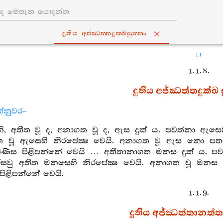
දුතිය අජ‍්ඣත‍්තදුක‍්ඛසුත‍්තං
11
1. 1. 8.
දුතිය අජ්ඣත්තදුක්ඛ සූ
්නුවර–
, අතීත වූ ද, අනාගත වූ ද, ඇස දුක් ය. පවත්නා ඇසෙහ
ීත වූ ඇසෙහි නිරපේක්‍ෂ වෙයි. අනාගත වූ ඇස නො ප
ිණිස පිළිපන්නේ වෙයි … අතීතානාගත මනස දුක් ය. 
 අරීසවු අතීත මනසෙහි නිරපේක්‍ෂ වෙයි. අනාගත වූ
ිළිපන්නේ වෙයි.
1. 1. 9.
දුතිය අජ්ඣත්තානත්ත ස