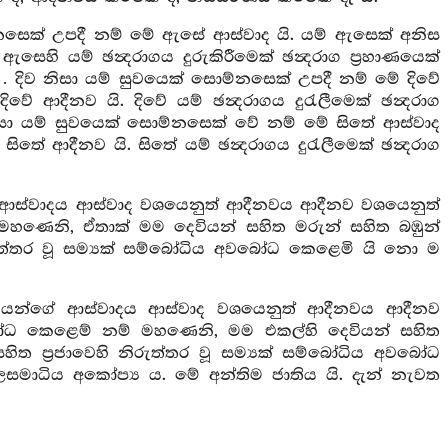
නසෙක් උපදී නම් මේ ඇසේ ආස්වාද යි. යම් ඇසෙක් අනිස
හි යම් ඡන්‍දරාගය දුරුකිරීමෙක් ඡන්‍දරාග ප්‍රහාණයෙක්
දිව නිසා යම් සුවයෙක් සොම්නසෙක් උපදී නම් මේ දිවේ
වේ ආදීනව යි. දිවේ යම් ඡන්‍දරාගය දුරැලීමෙක් ඡන්‍දරාග
නිසා යම් සුවයෙක් සොම්නසෙක් වේ නම් මේ සිතේ ආස්වාද
ිතේ ආදීනව යි. සිතේ යම් ඡන්‍දරාගය දුරැලීමෙක් ඡන්‍දරාග
 ආස්වාදය ආස්වාද වශයෙනුත් ආදීනවය ආදීනව වශයෙනුත්
හණෙනි, ඒතාක් මම දෙවියන් සහිත මරුන් සහිත බඹුන්
ිරුත්තර වූ සම්‍යක් සම්බෝධිය අවබෝධ කෙළෙමි යි නො ම
යන්ගේ ආස්වාදය ආස්වාද වශයෙනුත් ආදීනවය ආදීනව
ධ කෙළෙම් නම් මහණෙනි, මම එකල්හි දෙවියන් සහිත
හිත ප්‍රජාවෙහි නිරුත්තර වූ සම්‍යක් සම්බෝධිය අවබෝධ
ඵලසමාධිය අකෝප්‍ය ය. මේ අන්තිම ජාතිය යි. දැන් නැවත