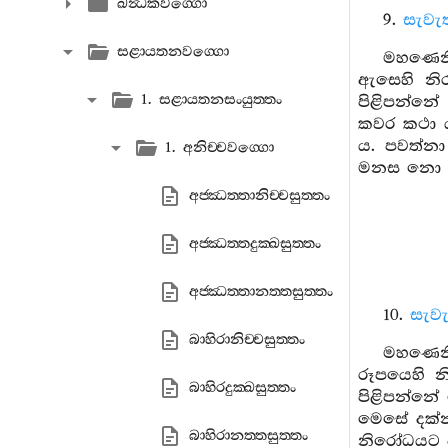
ඛන්‍ධකවග‍්ගො
9.
සැවැ
සළායතනවග‍්ගො
මහණෙනි
ඇසෙහි නි
1. සළායතනසංයුත‍්තං
පිළිපන්නේ
කවර කථා ය
ය. පවත්නා
1. අනිච‍්චවග‍්ගො
මනස නො පත
අජ‍්ඣත‍්තානිච‍්චසුත‍්තං
අජ‍්ඣත‍්තදුක‍්ඛසුත‍්තං
අජ‍්ඣත‍්තානත‍්තසුත‍්තං
10.
සැවැ
බාහිරානිච‍්චසුත‍්තං
මහණෙනි,
රූපයෙහි න
බාහිරදුක‍්ඛසුත‍්තං
පිළිපන්නේ
මෙසේ දක්න
බාහිරානත‍්තසුත‍්තං
නිරෝධයට ප