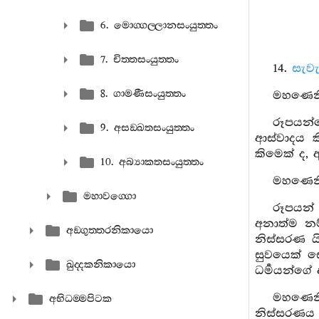
6. මොග‍්ගල‍්ලානසංයුත‍්තං
7. චිත‍්තසංයුත‍්තං
14.
සැවැ
8. ගාමණීසංයුත‍්තං
මහණෙනි,
රූපයන්ග
9. අසඞ‍්ඛතසංයුත‍්තං
ආස්වාදය ක
කිමෙක් ද, 
10. අබ්‍යාකතසංයුත‍්තං
මහණෙනි
මහාවග‍්ගො
රූපයන්
අනාත්ම නම
අඞ‍්ගුත‍්තරනිකායො
නිස්සරණ යි
සුවයෙක් ස
ඛුද‍්දකනිකායො
ධර්‍මයන්ගේ 
මහණෙනි
අභිධම‍්මපිටක
නිස්සරණය 