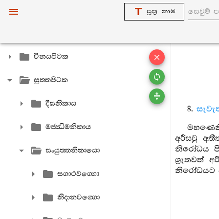
සූත්‍ර නාම
විනයපිටක
සුත‍්තපිටක
දීඝනිකාය
8.
සැවැත
මජ‍්ඣිමනිකාය
මහණෙනි
අරීසවු අත
නිරෝධය ප
සංයුත‍්තනිකායො
ශ්‍රැතවත්
නිරෝධයට ප
සගාථවග‍්ගො
නිදානවග‍්ගො