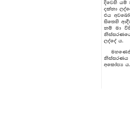
දිවෙහි යම
දක්නා ලද්
එය අවබෝධ 
සිතෙහි ආද
නම් මා වි
නිස්සරණයෙ
ලද්දේ ය.
මහණෙනි
නිස්සරණය 
අකෝප්‍ය ය. 
16.
සැවැ
මහණෙනි
රූපයන්ගේ 