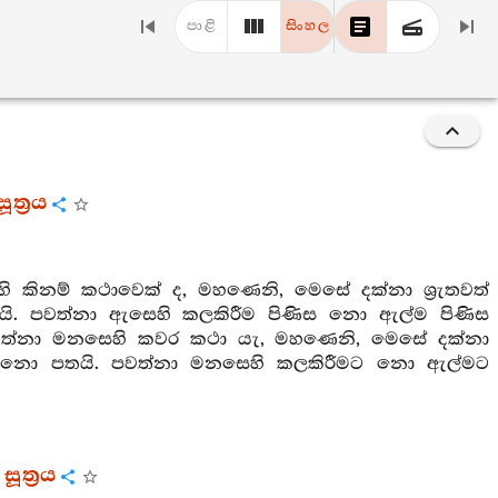
පාළි
සිංහල
ත්‍රය
ි කිනම් කථාවෙක් ද, මහණෙනි, මෙසේ දක්නා ශ්‍රැතවත්
තයි. පවත්නා ඇසෙහි කලකිරීම පිණිස නො ඇල්ම පිණිස
පවත්නා මනසෙහි කවර කථා යැ, මහණෙනි, මෙසේ දක්නා
 මනස නො පතයි. පවත්නා මනසෙහි කලකිරීමට නො ඇල්මට
ූත්‍රය