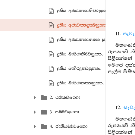
දුතිය අජ‍්ඣත‍්තානිච‍්චසුත‍්තං
දුතිය අජ‍්ඣත‍්තදුක‍්ඛසුත‍්තං
11.
සැවැ
දුතිය අජ‍්ඣත‍්තානතත සුත‍්තං
මහණෙනි
රූපයෙහි න
දුතිය බාහිරානිච‍්චසුත‍්තං
පිළිපන්නේ
මෙසේ දක්නා
දුතිය බාහිරදුක‍්ඛසුත‍්තං
ඇල්ම පිණි
දුතිය බාහිරානත‍්තසුත‍්තං
2. යමකවග‍්ගො
12.
සැවැ
3. සබ‍්බවග‍්ගො
මහණෙනි
රූපයෙහි න
4. ජාතිධම‍්මවග‍්ගො
පිළිපන්න