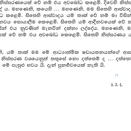
් නිස්සරණයෙක් වේ නම් එය අවබෝධ කළෙමි. දිවෙහි නිස්ස
දේ ය. මහණෙනි, කයෙහි … මහණෙනි, මම සිතෙහි ආස්වාද
කළෙමි. සිතෙහි ආස්වාදය යම් තාක් වේ නම් මා විසින
ීනවය සොයාලීම කෙළෙමි. සිතෙහි යම් ආදීනවයෙක් වේ 
සින් එය නුවණින් මැනවින් දක්නා ලද්දේය. මහණෙනි, 
ක් වේ නම් එය අවබෝධ කෙළෙමි. සිතෙහි නිස්සරණය යම් 
, යම් තාක් මම මේ ආධ්‍යාත්මික ෂඩායතනයන්ගේ ආස්
නිස්සරණ වශයෙනුත් තතුසේ නො දත්තෙම් ද … දත්තෙම් ද
මේ පැසුළු භවය යි. දැන් පුනර්‍භවයෙක් නැති යි.
21
1. 2. 4.
දුතිය අස්සාදපරියේසන 
ත්නුවර–
, මම රූපයන්ගේ ආස්වාදය සෙවීමෙහි යෙදුනෙමි. රූප
ආස්වාදය යම් තාක් වේ නම් මා විසින් එය නුවණින් මැ