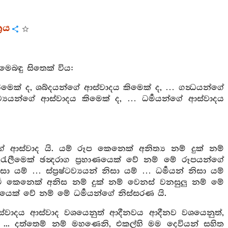
‍රය
ෙබඳු සිතෙක් විය:
මෙක් ද, ශබ්දයන්ගේ ආස්වාදය කිමෙක් ද, … ගන්‍ධයන්ගේ
ටව්‍යයන්ගේ ආස්වාදය කිමෙක් ද, … ධර්‍මයන්ගේ ආස්වාදය
ආස්වාද යි. යම් රූප කෙනෙක් අනිත්‍ය නම් දුක් නම්
රැලීමෙක් ඡන්‍දරාග ප්‍රහාණයෙක් වේ නම් මේ රූපයන්ගේ
යම් … ස්ප්‍රෂ්ටව්‍යයන් නිසා යම් … ධර්‍මයන් නිසා යම්
්‍ම කෙනෙක් අනිස නම් දුක් නම් වෙනස් වනසුලු නම් මේ
රහාණයෙක් වේ නම් මේ ධර්‍මයන්ගේ නිස්සරණ යි.
්වාදය ආස්වාද වශයෙනුත් ආදීනවය ආදීනව වශයෙනුත්,
.. දත්තෙම් නම් මහණෙනි, එකල්හි මම දෙවියන් සහිත