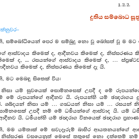
1. 2. 2.
දුතිය සම්බොධ සූත්
ත්නුවර–
 සම්බෝධියෙන් පෙර ම සම්බුදු නො වූ බෝසත් වූ ම මට ම
ේ ආස්වාදය කිමෙක් ද, ආදීනවය කිමෙක් ද, නිස්සරණය කි
ිමෙක් ද, ... රසයන්ගේ ආස්වාදය කිමෙක් ද, … ස්ප්‍රෂ්
ආදීනවය කිමෙක් ද, නිස්සරණය කිමෙක් දැ යි.
, මට මෙබඳු සිතෙක් විය:
 නිසා යම් සුවයෙක් සොම්නසෙක් උපදී ද මේ රූපයන්ගේ 
් මේ රූපයන්ගේ ආදීනව යි. රූපයන්හි යම් ඡන්‍දරාගය දු
. ශබ්දයන් නිසා යම් … ගන්‍ධයන් නිසා යම් … රසයන් නිසා 
ොම්නසෙක් උපදී නම් මේ ධර්‍මයන්ගේ ආස්වාද යි. යම් ධර
ආදීනව යි. ධර්‍මයන්හි යම් ඡන්‍දරාග විනයෙක් ඡන්‍දරාග ප්‍
, මම යම්තාක් මේ සවැදෑරුම් බාහිර ආයතනයන්ගේ ආස
නිස්සරණ වසයෙනුත් මෙසේ තතුසේ නො දත්තෙම් නම් .