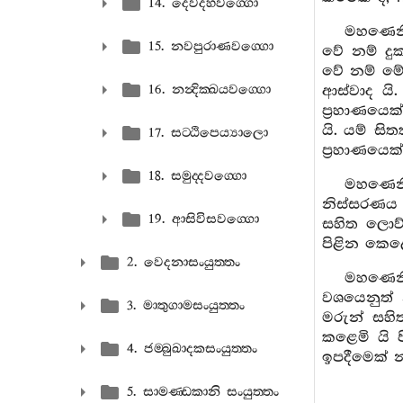
14. දෙවදහවග‍්ගො
මහණෙනි
15. නවපුරාණවග‍්ගො
වේ නම් දුක
වේ නම් මේ
16. නන්‍දික‍්ඛයවග‍්ගො
ආස්වාද යි.
ප්‍රහාණයෙ
යි. යම් සි
17. සට‍්ඨිපෙය්‍යාලො
ප්‍රහාණයෙක
18. සමුද‍්දවග‍්ගො
මහණෙනි
නිස්සරණය 
19. ආසිවිසවග‍්ගො
සහිත ලොව්
පිළින කෙළෙ
2. වෙදනාසංයුත‍්තං
මහණෙනි
වශයෙනුත්
3. මාතුගාමසංයුත‍්තං
මරුන් සහි
කළෙමි යි 
4. ජම‍්බුඛාදකසංයුත‍්තං
ඉපදීමෙක් න
5. සාමණ‍්ඩකානි සංයුත‍්තං