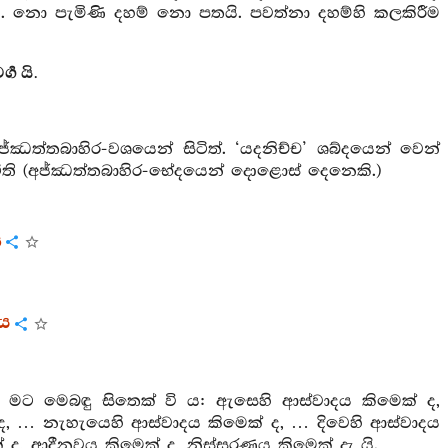
ෙයි. නො පැමිණි දහම් නො පතයි. පවත්නා දහම්හි කලකිරීම
‍ග යි.
ජ්ඣත්තබාහිර-වශයෙන් සිටිත්. ‘යදනිච්ච’ ශබ්දයෙන් වෙන්
ිටිති (අජ්ඣත්තබාහිර-භේදයෙන් දොළොස් දෙනෙකි.)
ය
රය
 මට මෙබඳු සිතෙක් වි ය: ඇසෙහි ආස්වාදය කිමෙක් ද,
ද, … නැහැයෙහි ආස්වාදය කිමෙක් ද, … දිවෙහි ආස්වාදය
 ද, ආදීනවය කිමෙක් ද, නිස්සරණය කිමෙක් දැ යි.