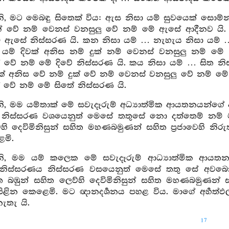
, මට මෙබඳු සිතෙක් විය: ඇස නිසා යම් සුවයෙක් සොම්
් වේ නම් වෙනස් වනසුලු වේ නම් මේ ඇසේ ආදීනව යි. ඇසෙ
 ඇසේ නිස්සරණ යි. කන නිසා යම් … නැහැය නිසා යම් … 
 යම් දිවක් අනිස නම් දුක් නම් වෙනස් වනසුලු නම් මේ දි
ක් වේ නම් මේ දිවේ නිස්සරණ යි. කය නිසා යම් … සිත 
තක් අනිස වේ නම් දුක් වේ නම් වෙනස් වනසුලු වේ නම් මේ ස
් වේ නම් මේ සිතේ නිස්සරණ යි.
, මම යම්තාක් මේ සවැදෑරුම් අධ්‍යාත්මික ආයතනයන්ගේ
නිස්සරණ වශයෙනුත් මෙසේ තතුසේ නො දත්තෙම් නම් ම
හි දෙවිමිනිසුන් සහිත මහණබමුණන් සහිත ප්‍රජාවෙහි න
මි.
, මම යම් කලෙක මේ සවැදෑරුම් ආධ්‍යාත්මික ආයතන
 නිස්සරණය නිස්සරණ වසයෙනුත් මෙසේ තතු සේ අවබෝ
ත බඹුන් සහිත ලෙව්හි දෙවිමිනිසුන් සහිත මහණබමුණන් ස
පිළින කෙළෙමි. මට ඥානදර්‍ශනය පහළ විය. මාගේ අර්‍හත්
ැතැ යි.
17