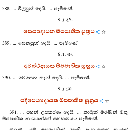
388. ... විලවුන් දෙයි. ... පැමිණේ.
8. 1. 48.
සෙය්‍යදායක ඕපපාතික සූත්‍රය
389. ... සෙනසුන් දෙයි. ... පැමිණේ.
8. 1. 49.
අවස්ථදායක ඕපපාතික සූත්‍රය
390. ... වෙසෙන තැන් දෙයි. ... පැමිණේ.
8. 1. 50.
පදීපෙය්‍යදායක ඕපපාතික සූත්‍රය
391. ... පහන් උපකරණ දෙයි. ... කාබුන් මරණින් මතු
ඕපපාතික නාගයන්ගේ සහභාවයට පැමිණේ.
මහණ, යම් හෙයෙකින් මෙහි ඇතැමෙක් කාබුන්