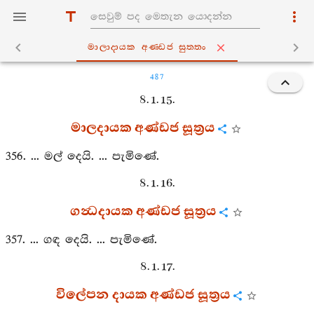
මාලාදායක අණ‍්ඩජ සුත‍්තං
487
8. 1. 15.
මාලදායක අණ්ඩජ සූත්‍රය
356. ... මල් දෙයි. ... පැමිණේ.
8. 1. 16.
ගන්‍ධදායක අණ්ඩජ සූත්‍රය
357. ... ගඳ දෙයි. ... පැමිණේ.
8. 1. 17.
විලේපන දායක අණ්ඩජ සූත්‍රය