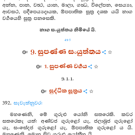
අන්න, පාන, වත්‍ථ, යාන, මාලා, ගන්‍ධ, විලේපන, සෙය්‍යා,
ආවසථ, පදීපෙය්‍යදායක, ඕපපාතික සූත්‍ර දශක යයි නාග
වර්‍ගයෙහි සූත්‍ර පනසෙකි.
නාග සංයුත්තය නිමියේ යි.
495
9. සුපණ්ණ සංයුත්තය
1. සුපණ්ණ වර්‍ගය
9. 1. 1.
සුද්ධික සූත්‍රය
392.
සැවැත්නුවර:
මහණෙනි, මේ ගුරුළු යෝනි සතරෙකි. කවර
සතරෙකැ යත්: අණ්ඩජ ගුරුළෝ යැ, ජලාබුජ ගුරුළෝ
යැ, සංසේදජ ගුරුළෝ යැ, ඕපපාතික ගුරුළෝ ය යි.
මහණෙනි, මොහු සිවු ගුරුළු යෝනීහු යි.