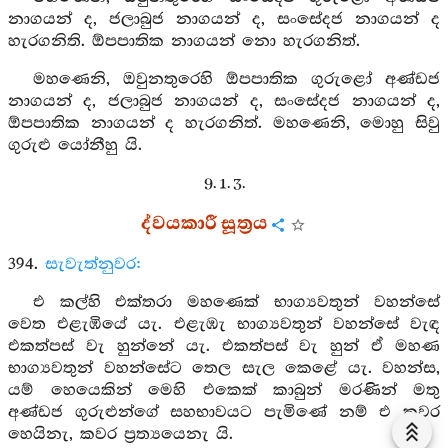
නාගයන් ද, ජලාබුජ නාගයන් ද, සංසේදජ නාගයන් ද
හැරගනිති. ඕපපාතික නාගයන් නො හැරගනිත්.
මහණෙනි, ඔවුනතුරෙහි ඕපපාතික ගුරුළෝ අණ්ඩජ
නාගයන් ද, ජලාබුජ නාගයන් ද, සංසේදජ නාගයන් ද,
ඕපපාතික නාගයන් ද හැරගනිත්. මහණෙනි, මොහු සිවු
ගුරුළු යෝනීහු යි.
9. 1. 3.
ද්වයකාරී සූත්‍රය
394.
සැවැත්නුවර:
එ කල්හි එක්තරා මහණෙක් භාග්‍යවතුන් වහන්සේ
වෙත එළැඹියේ යැ. එළැඹැ භාග්‍යවතුන් වහන්සේ වැඳ
එකත්පස් වැ හුන්නේ යැ. එකත්පස් වැ හුන් ඒ මහණ
භාග්‍යවතුන් වහන්සේට තෙල සැල කෙළේ යැ. වහන්ස,
යම් හෙයෙකින් මෙහි එකෙක් කාබුන් මරණින් මතු
අණ්ඩජ ගුරුළුන්ගේ සහභාවයට පැමිණේ නම් එ කවර
හෙයිනැ, කවර ප්‍රත්‍යයෙනැ යි.