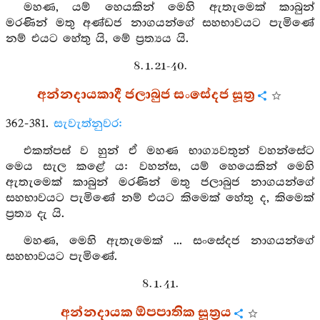
මහණ, යම් හෙයකින් මෙහි ඇතැමෙක් කාබුන්
මරණින් මතු අණ්ඩජ නාගයන්ගේ සහභාවයට පැමිණේ
නම් එයට හේතු යි, මේ ප්‍රත්‍යය යි.
8. 1. 21-40.
අන්නදායකාදී ජලාබුජ සංසේදජ සූත්‍ර
362-381.
සැවැත්නුවර:
එකත්පස් ව හුන් ඒ මහණ භාග්‍යවතුන් වහන්සේට
මෙය සැල කළේ ය: වහන්ස, යම් හෙයෙකින් මෙහි
ඇතැමෙක් කාබුන් මරණින් මතු ජලාබුජ නාගයන්ගේ
සහභාවයට පැමිණේ නම් එයට කිමෙක් හේතු ද, කිමෙක්
ප්‍රත්‍ය දැ යි.
මහණ, මෙහි ඇතැමෙක් ... සංසේදජ නාගයන්ගේ
සහභාවයට පැමිණේ.
8. 1. 41.
අන්නදායක ඕපපාතික සූත්‍රය