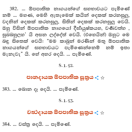
382. ... ඕපපාතික නාගයන්ගේ සහභාවයට පැමිණේ
නම් ... මහණ, මෙහි ඇතැමෙක් කයින් දෙකක් කරනසුලු,
වදනින් දෙකක් කරනසුලු, සිතින් දෙකක් කරනසුලු වෙයි.
ඔහු විසින් ඕපපාතික නාගයෝ දීර්‍ඝායුෂ්කයහ, වර්‍ණවත්හ ,
සුඛබහුලහ’ යි අසන ලද්දේත් වෙයි. (එහෙයින්) ඔහුට මෙ
බඳු සිතෙක් වෙයි: “මම කාබුන් මරණින් මතු ඕපපාතික
නාගයන්ගේ සහභාවයට පැමිණෙන්නෙම් නම් ඉතා
මැනැවැ” යි. හේ අහර දෙයි. ... පැමිණේ.
8. 1. 42.
පානදායක ඕපපාතික සූත්‍රය
383. ... බොන දෑ දෙයි. ... පැමිණේ.
8. 1. 43.
වත්‍ථදායක ඕපපාතික සූත්‍රය
384. ... වස්ත්‍ර දෙයි. ... පැමිණේ.