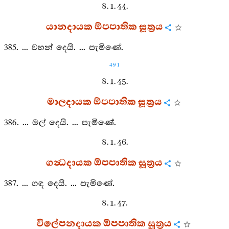
8. 1. 44.
යානදායක ඕපපාතික සූත්‍රය
385. ... වහන් දෙයි. ... පැමිණේ.
491
8. 1. 45.
මාලදායක ඕපපාතික සූත්‍රය
386. ... මල් දෙයි. ... පැමිණේ.
8. 1. 46.
ගන්‍ධදායක ඕපපාතික සූත්‍රය
387. ... ගඳ දෙයි. ... පැමිණේ.
8. 1. 47.
විලේපනදායක ඕපපාතික සූත්‍රය