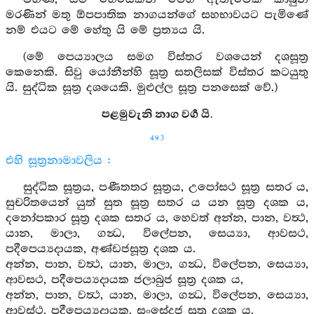
මරණින් මතු ඕපපාතික නාගයන්ගේ සහභාවයට පැමිණේ
නම් එයට මේ හේතු යි මේ ප්‍රත්‍යය යි.
(මේ පෙය්‍යාලය සමග විස්තර වශයෙන් දශසූත්‍ර
කෙනෙකි. සිවු යෝනීන්හි සූත්‍ර සතලිසක් විස්තර කටයුතු
යි. සුද්ධික සූත්‍ර දශයෙකි. මුළුල්ල සූත්‍ර පනසෙක් වේ.)
පළමුවැනි නාග වර්‍ග යි.
493
එහි සූත්‍රනාමාවලිය :
සුද්ධික සූත්‍රය, පණීතතර සූත්‍රය, උපෝසථ සූත්‍ර සතර ය,
සුචරිතයෙන් යුත් සුත සූත්‍ර සතර ය යන සූත්‍ර දශක ය,
දනෝපකාර සූත්‍ර දශක සතර ය, හෙවත් අන්න, පාන, වත්‍ථ,
යාන, මාලා, ගන්‍ධ, විලේපන, සෙය්‍යා, ආවසථ,
පදීපෙය්‍යදායක, අණ්ඩජසූත්‍ර දශක ය.
අන්න, පාන, වත්‍ථ, යාන, මාලා, ගන්‍ධ, විලේපන, සෙය්‍යා,
ආවසථ, පදීපෙය්‍යදායක ජලාබුජ සූත්‍ර දශක ය,
අන්න, පාන, වත්‍ථ, යාන, මාලා, ගන්‍ධ, විලේපන, සෙය්‍යා,
ආවස්ථ, පදීපෙය්‍යදායක, සංසේදජ සූත්‍ර දශක ය,