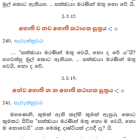
මුල් කොට ඇතියහ. .. සත්ත්‍වයා මරණින් මතු නො වේ යි.
3. 2. 17.
හොති ච නච හොති තථාගත සූත්‍රය
240.
සැවැත්නුවර:
… “සත්ත්‍වයා මරණින් මතු වෙයි, නො ද වේ ය”යි?
භගවත්හු මුල් කොට ඇතියහ. .. සත්ත්‍වයා මරණින් මතු
වෙයි, නො ද වේ.
3. 2. 18.
නේව හොති න න හොති තථාගත සූත්‍රය
241.
සැවැත්නුවර:
මහණෙනි, කුමක් ඇති කල්හි කුමක් ඇසුරු කොට
කුමකට පිවිස “සත්ත්‍වයා මරණින් මතු නො ම වෙයි, නො
ම නොවෙයි” යන මෙබඳු දෘෂ්ටියක් උපදී දැ? යි.