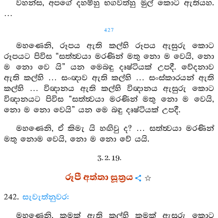
වහන්ස, අපගේ දහම්හු භගවත්හු මුල් කොට ඇතියහ.
…
427
මහණෙනි, රූපය ඇති කල්හි රූපය ඇසුරු කොට
රූපයට පිවිස “සත්ත්‍වයා මරණින් මතු නො ම වෙයි, නො
ම නො වෙ යි” යන මෙබඳු දෘෂ්ටියක් උපදී. වේදනාව
ඇති කල්හි … සංඥාව ඇති කල්හි … සංස්කාරයන් ඇති
කල්හි … විඥානය ඇති කල්හි විඥානය ඇසුරු කොට
විඥානයට පිවිස “සත්ත්‍වයා මරණින් මතු නො ම වෙයි,
නො ම නො වෙයි” යන මෙ බඳු දෘෂ්ටියක් උපදී.
මහණෙනි, ඒ කිමැ යි හඟිවු ද? … සත්ත්‍වයා මරණින්
මතු නොම වෙයි, නො ම නො වේ යයි.
3. 2. 19.
රූපී අත්තා සූත්‍රය
242.
සැවැත්නුවර:
මහණෙනි, කුමක් ඇති කල්හි කුමක් ඇසුරු කොට