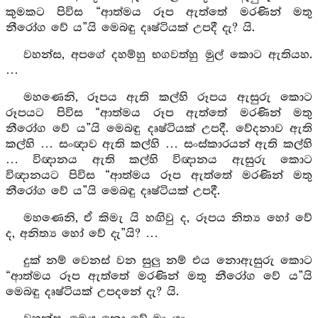
කුමකට පිවිස “ආත්මය රූප ඇත්තේ මරණින් මතු
නීරෝග වේ ය”යි මෙබඳු දෘෂ්ටියක් උපදී දැ? යි.
වහන්ස, අපගේ දහම්හු භගවත්හු මුල් කොට ඇතියහ.
…
මහණෙනි, රූපය ඇති කල්හි රූපය ඇසුරු කොට
රූපයට පිවිස “ආත්මය රූප ඇත්තේ මරණින් මතු
නීරෝග වේ ය”යි මෙබඳු දෘෂ්ටියක් උපදී. වේදනාව ඇති
කල්හි … සංඥාව ඇති කල්හි … සංස්කාරයන් ඇති කල්හි
… විඥානය ඇති කල්හි විඥානය ඇසුරු කොට
විඥානයට පිවිස “ආත්මය රූප ඇත්තේ මරණින් මතු
නීරෝග වේ ය”යි මෙබඳු දෘෂ්ටියක් උපදී.
මහණෙනි, ඒ කිමැ යි හඟිවු ද, රූපය නිත්‍ය හෝ වේ
ද, අනිත්‍ය හෝ වේ දැ”යි? …
දුක් නම් වෙනස් වන සුලු නම් එය නොඇසුරු කොට
“ආත්මය රූප ඇත්තේ මරණින් මතු නීරෝග වේ ය”යි
මෙබඳු දෘෂ්ටියක් උපදනේ දැ? යි.