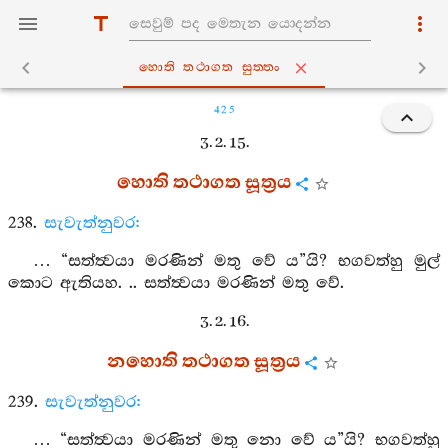
හොති තථාගත සුත‍්තං
425
3. 2. 15.
හොති තථාගත සූත්‍රය
238.
සැවැත්නුවර:
… “සත්ත්‍වයා මරණින් මතු වේ ය”යි? භගවත්හු මුල්
කොට ඇතියහ. .. සත්ත්‍වයා මරණින් මතු වේ.
3. 2. 16.
නහොති තථාගත සූත්‍රය
239.
සැවැත්නුවර:
… “සත්ත්‍වයා මරණින් මතු නො වේ ය”යි? භගවත්හු