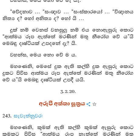
වහන්ස, මෙය නො වේ මැ යැ.
“වේදනාව … “සංඥාව … “සංස්කාරයෝ … “විඥානය
නිත්‍ය ද? හෝ අනිත්‍ය ද? හෝ යි …
දුක් නම් වෙනස් වනසුලු නම් එය නොඇසුරු කොට
“ආත්මය රූප ඇත්තේ මරණින් මතු නීරෝග වේ ය”යි
මෙබඳු දෘෂ්ටියක් උපදනේ දැ? යි.
වහන්ස, මෙය නො වේ ම ය.
මහණෙනි, මෙසේ දුක ඇති කල්හි දුක ඇසුරු කොට
දුකට පිවිස ආත්මය රූප ඇත්තේ මරණින් මතු නීරෝග
වේ ය”යි මෙබඳු දෘෂ්ටියක් උපදී යයි.
3. 2. 20.
අරූපී අත්තා සූත්‍රය
243.
සැවැත්නුවර:
මහණෙනි, කුමක් ඇති කල්හි කුමක් ඇසුරු කොට
කුමකට පිවිස “ආත්මය රූප නැත්තේ මරණින් මතු