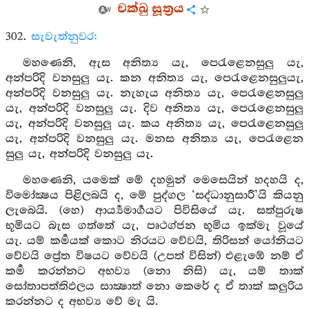
චක්ඛු සූත්‍රය
302.
සැවැත්නුවර:
මහණෙනි, ඇස අනිත්‍ය යැ, පෙරැළෙනසුලු යැ,
අන්පරිදි වනසුලු යැ. කන අනිත්‍ය යැ, පෙරැළෙනසුලුයැ,
අන්පරිදි වනසුලු යැ. නැහැය අනිත්‍ය යැ, පෙරැළෙනසුලු
යැ, අන්පරිදි වනසුලු යැ. දිව අනිත්‍ය යැ, පෙරැළෙනසුලු
යැ, අන්පරිදි වනසුලු යැ. කය අනිත්‍ය යැ, පෙරැළෙනසුලු
යැ, අන්පරිදි වනසුලු යැ. මනස අනිත්‍ය යැ, පෙරැළෙන
සුලු යැ, අන්පරිදි වනසුලු යැ.
මහණෙනි, යමෙක් මේ දහමුන් මෙසෙයින් හදහයි ද,
විමෝක්‍ෂය පිළිලබයි ද, මේ පුද්ගල ‘සද්ධානුසාරී’යි කියනු
ලැබෙයි. (හෙ) ආර්‍ය්‍යමාර්‍ගයට පිවිසියේ යැ. සත්පුරුෂ
භූමියට බැස ගත්තේ යැ, පෘථග්ජන භූමිය ඉක්මැ වූයේ
යැ. යම් කර්‍මයක් කොට නිරයට වේවයි, තිරිසන් යෝනියට
වේවයි ප්‍රේත විෂයට වේවයි (උපත් විසින්) එළැඹේ නම් ඒ
කර්‍ම කරන්නට අභව්‍ය (නො නිසි) යැ, යම් තාක්
සෝතාපත්තිඵලය සාක්‍ෂාත් නො කෙරේ ද ඒ තාක් කලුරිය
කරන්නට ද අභව්‍ය වේ මැ යි.