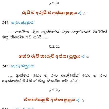
3. 2. 21.
රූපී ච අරූපී ච අත්තා සූත්‍රය
244.
සැවැත්නුවර:
… ආත්මය රූප ඇත්තේත් රූප නැත්තේත් මරණින්
මතු නීරෝග වේ ය”යි …
3. 2. 22.
නේව රූපී නාරූපී අත්තා සූත්‍රය
245.
සැවැත්නුවර:
… ආත්මය නො ම රූප ඇත්තේත් නො ම රූප
නැත්තේත් මරණින් මතු නීරෝග වේ ය”යි.
3. 2. 23.
ඒකාන්තසුඛී අත්තා සූත්‍රය