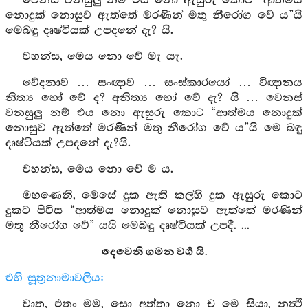
වෙනස් වනසුලු නම් එය නො ඇසුරු කොට “ආත්මය
නොදුක් නොසුව ඇත්තේ මරණින් මතු නීරෝග වේ ය”යි
මෙබඳු දෘෂ්ටියක් උපදනේ දැ? යි.
වහන්ස, මෙය නො වේ මැ යැ.
වේදනාව … සංඥාව … සංස්කාරයෝ … විඥානය
නිත්‍ය හෝ වේ ද? අනිත්‍ය හෝ වේ දැ? යි … වෙනස්
වනසුලු නම් එය නො ඇසුරු කොට “ආත්මය නොදුක්
නොසුව ඇත්තේ මරණින් මතු නීරෝග වේ ය”යි මෙ බඳු
දෘෂ්ටියක් උපදනේ දැ?යි.
වහන්ස, මෙය නො වේ ම ය.
මහණෙනි, මෙසේ දුක ඇති කල්හි දුක ඇසුරු කොට
දුකට පිවිස “ආත්මය නොදුක් නොසුව ඇත්තේ මරණින්
මතු නීරෝග වේ” යයි මෙබඳු දෘෂ්ටියක් උපදී. ...
දෙවෙනි ගමන වර්‍ග යි.
එහි සූත්‍රනාමාවලිය:
වාත, එතං මම, සො අත්තා නො ච මෙ සියා, නත්‍ථි