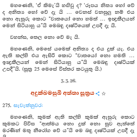
මහණෙනි, ‘ඒ කිමැ’යි හඟිවු ද? ‘රූපය නිත්‍ය හෝ වේ
ද අනිත්‍ය හෝ වේ දැ යි … වෙනස් වනසුලු නම් එය
නො ඇසුරු කොට “වාතයෝ නො හමත් … ඉන්‍ද්‍රකීලයන්
මෙන් සිටියාහු ය”යි මෙබඳු දෘෂ්ටියෙක් උපදී දැ යි.
වහන්ස, තෙල නො වේ මැ යි.
මහණෙනි, මෙසේ යමෙක් අනිත්‍ය ද එය දුක් යැ. එය
ඇති කල්හි එය ඇසිරි කොට “වාතයෝ නො හමති …
ඉන්‍ද්‍රකීලයන් මෙන් සිටියාහු ය”යි මෙබඳු දෘෂ්ටියක්
උපදී”යි. (සූත්‍ර 25 මෙසේ විස්තර කටයුතු යි.)
3. 3. 26.
අදුක්ඛමසුඛී අත්තා සූත්‍රය
275.
සැවැත්නුවර:
මහණෙනි, කුමක් ඇති කල්හි කුමක් ඇසුරු කොට
කුමකට පිවිස “ආත්මය නො දුක් නො සුව ඇත්තේ
මරණින් මතු නීරෝග වේ ය”යි මෙ බඳු දෘෂ්ටියක් උපදී දැ