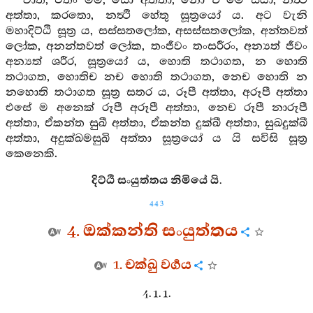
වාත, එතං මම, සො අත්තා, නො ච මෙ සියා, නත්‍ථි
අත්තා, කරතො, නත්‍ථි හේතු සූත්‍රයෝ ය. අට වැනි
මහාදිට්ඨි සූත්‍ර ය, සස්සතලෝක, අසස්සතලෝක, අන්තවත්
ලෝක, අනන්තවත් ලෝක, තංජීවං තංසරීරං, අන්‍යත් ජීවං
අන්‍යත් ශරීර, සූත්‍රයෝ ය, හොති තථාගත, න හොති
තථාගත, හොතිච නච හොති තථාගත, නෙච හොති න
නහොති තථාගත සූත්‍ර සතර ය, රූපී අත්තා, අරූපී අත්තා
එසේ ම අනෙක් රූපී අරූපී අත්තා, නෙච රූපී නාරූපී
අත්තා, ඒකන්ත සුඛී අත්තා, ඒකන්ත දුක්ඛී අත්තා, සුඛදුක්ඛී
අත්තා, අදුක්ඛමසුඛි අත්තා සූත්‍රයෝ ය යි සවිසි සූත්‍ර
කෙනෙකි.
දිට්ඨි සංයුත්තය නිමියේ යි.
443
4. ඔක්කන්ති සංයුත්තය
1. චක්ඛු වර්‍ගය
4. 1. 1.