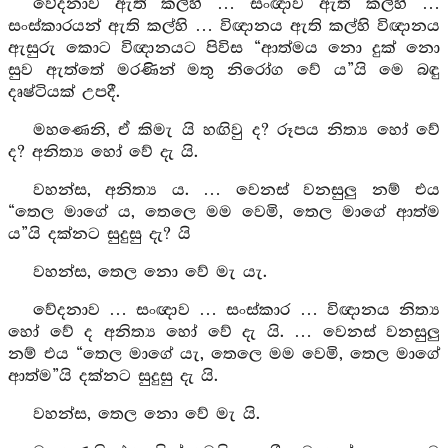
වේදනාව ඇති කල්හි … සංඥාව ඇති කල්හි …
සංස්කාරයන් ඇති කල්හි … විඥානය ඇති කල්හි විඥානය
ඇසුරු කොට විඥානයට පිවිස “ආත්මය නො දුක් නො
සුව ඇත්තේ මරණින් මතු නිරෝග වේ ය”යි මෙ බඳු
දෘෂ්ටියක් උපදී.
මහණෙනි, ඒ කිමැ යි හඟිවු ද? රූපය නිත්‍ය හෝ වේ
ද? අනිත්‍ය හෝ වේ දැ යි.
වහන්ස, අනිත්‍ය ය. … වෙනස් වනසුලු නම් එය
“තෙල මාගේ ය, තෙලෙ මම වෙමි, තෙල මාගේ ආත්ම
ය”යි දක්නට සුදුසු දැ? යි
වහන්ස, තෙල නො වේ මැ යැ.
වේදනාව … සංඥාව … සංස්කාර … විඥානය නිත්‍ය
හෝ වේ ද අනිත්‍ය හෝ වේ දැ යි. … වෙනස් වනසුලු
නම් එය “තෙල මාගේ යැ, තෙලෙ මම වෙමි, තෙල මාගේ
ආත්ම”යි දක්නට සුදුසු දැ යි.
වහන්ස, තෙල නො වේ මැ යි.