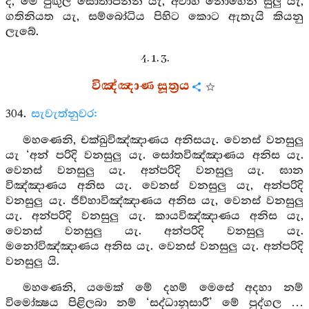
ද, මේ පුඟුල් සෝතාපන්න යැ, අවාහි නොහෙන සුලු යැ,
ගතිනියත යැ, සම්බෝධිය පිහිට කොට ඇතැයි කියනු
ලැබේ.
4. 1. 3.
විඤ්ඤාණ සූත්‍රය
304.
සැවැත්නුවර:
මහණෙනි, චක්ඛුවිඤ්ඤාණය අනිසයැ. වෙනස් වනසුලු
යැ ‘අන් පරිදි වනසුලු යැ. සෝතවිඤ්ඤාණය අනිස යැ.
වෙනස් වනසුලු යැ. අන්පරිදි වනසුලු යැ. ඝාන
විඤ්ඤාණය අනිස යැ. වෙනස් වනසුලු යැ, අන්පරිදි
වනසුලු යැ. ජිව්හාවිඤ්ඤාණය අනිස යැ, වෙනස් වනසුලු
යැ. අන්පරිදි වනසුලු යැ. කායවිඤ්ඤාණය අනිස යැ,
වෙනස් වනසුලු යැ. අන්පරිදි වනසුලු යැ.
මනෝවිඤ්ඤාණය අනිස යැ. වෙනස් වනසුලු යැ. අන්පරිදි
වනසුලු යි.
මහණෙනි, යමෙක් මේ දහම් මෙසේ අදහා නම්
විමෝක්‍ෂය පිළිලබා නම් ‘සද්ධානුසාරී’ මේ පුද්ගල …