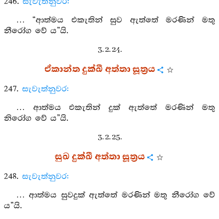
246.
සැවැත්නුවර:
… “ආත්මය එකැතින් සුව ඇත්තේ මරණින් මතු
නීරෝග වේ ය”යි.
3. 2. 24.
ඒකාන්ත දුක්ඛී අත්තා සූත්‍රය
247.
සැවැත්නුවර:
… ආත්මය එකැතින් දුක් ඇත්තේ මරණින් මතු
නිරෝග වේ ය”යි.
3. 2. 25.
සුඛ දුක්ඛී අත්තා සූත්‍රය
248.
සැවැත්නුවර:
… ආත්මය සුවදුක් ඇත්තේ මරණින් මතු නීරෝග වේ
ය”යි.