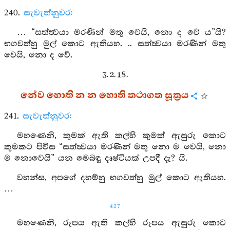
240.
සැවැත්නුවර:
… “සත්ත්‍වයා මරණින් මතු වෙයි, නො ද වේ ය”යි?
භගවත්හු මුල් කොට ඇතියහ. .. සත්ත්‍වයා මරණින් මතු
වෙයි, නො ද වේ.
3. 2. 18.
නේව හොති න න හොති තථාගත සූත්‍රය
241.
සැවැත්නුවර:
මහණෙනි, කුමක් ඇති කල්හි කුමක් ඇසුරු කොට
කුමකට පිවිස “සත්ත්‍වයා මරණින් මතු නො ම වෙයි, නො
ම නොවෙයි” යන මෙබඳු දෘෂ්ටියක් උපදී දැ? යි.
වහන්ස, අපගේ දහම්හු භගවත්හු මුල් කොට ඇතියහ.
…
427
මහණෙනි, රූපය ඇති කල්හි රූපය ඇසුරු කොට