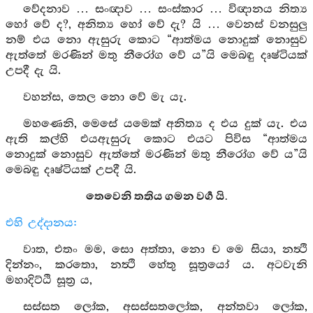
වේදනාව … සංඥාව … සංස්කාර … විඥානය නිත්‍ය
හෝ වේ ද?, අනිත්‍ය හෝ වේ දැ? යි … වෙනස් වනසුලු
නම් එය නො ඇසුරු කොට “ආත්මය නොදුක් නොසුව
ඇත්තේ මරණින් මතු නීරෝග වේ ය”යි මෙබඳු දෘෂ්ටියක්
උපදී දැ යි.
වහන්ස, තෙල නො වේ මැ යැ.
මහණෙනි, මෙසේ යමෙක් අනිත්‍ය ද එය දුක් යැ. එය
ඇති කල්හි එයඇසුරු කොට එයට පිවිස “ආත්මය
නොදුක් නොසුව ඇත්තේ මරණින් මතු නීරෝග වේ ය”යි
මෙබඳු දෘෂ්ටියක් උපදී යි.
තෙවෙනි තතිය ගමන වර්‍ග යි.
එහි උද්දානය:
වාත, එතං මම, සො අත්තා, නො ච මෙ සියා, නත්‍ථි
දින්නං, කරතො, නත්‍ථි හේතු සූත්‍රයෝ ය. අටවැනි
මහාදිට්ඨි සූත්‍ර ය,
සස්සත ලෝක, අසස්සතලෝක, අන්තවා ලෝක,