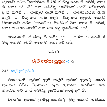
රූපයට පිවිස “සත්ත්‍වයා මරණින් මතු නො ම වෙයි, නො
ම නො වෙ යි” යන මෙබඳු දෘෂ්ටියක් උපදී. වේදනාව
ඇති කල්හි … සංඥාව ඇති කල්හි … සංස්කාරයන් ඇති
කල්හි … විඥානය ඇති කල්හි විඥානය ඇසුරු කොට
විඥානයට පිවිස “සත්ත්‍වයා මරණින් මතු නො ම වෙයි,
නො ම නො වෙයි” යන මෙ බඳු දෘෂ්ටියක් උපදී.
මහණෙනි, ඒ කිමැ යි හඟිවු ද? … සත්ත්‍වයා මරණින්
මතු නොම වෙයි, නො ම නො වේ යයි.
3. 2. 19.
රූපී අත්තා සූත්‍රය
242.
සැවැත්නුවර:
මහණෙනි, කුමක් ඇති කල්හි කුමක් ඇසුරු කොට
කුමකට පිවිස “ආත්මය රූප ඇත්තේ මරණින් මතු
නීරෝග වේ ය”යි මෙබඳු දෘෂ්ටියක් උපදී දැ? යි.
වහන්ස, අපගේ දහම්හු භගවත්හු මුල් කොට ඇතියහ.
…