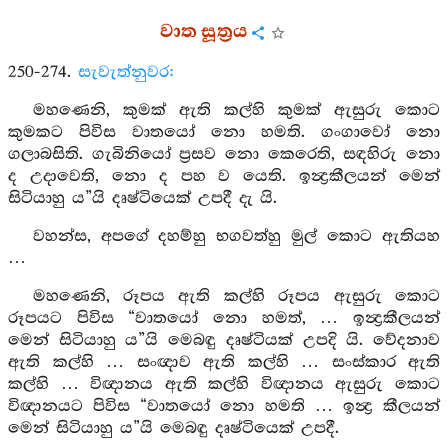
වාත සූත්‍රය
250-274.
සැවැත්නුවර:
මහණෙනි, කුමක් ඇති කල්හි කුමක් ඇසුරු කොට
කුමකට පිවිස වාතයෝ නො හමති. ගංගාවෝ නො
ගලාබසිති. ගැබිනියෝ ප්‍රසව නො කෙරෙති, සඳහිරු නො
ද උදාවෙති, නො ද පහ ව යෙති. ඉන්‍ද්‍රකීලයන් මෙන්
සිටියාහු ය”යි දෘෂ්ටියෙක් උපදී දැ යි.
වහන්ස, අපගේ දහම්හු භගවත්හු මුල් කොට ඇතියහ
…
මහණෙනි, රූපය ඇති කල්හි රූපය ඇසුරු කොට
රූපයට පිවිස “වාතයෝ නො හමත්, … ඉන්‍ද්‍රකීලයන්
මෙන් සිටියාහු ය”යි මෙබඳු දෘෂ්ටියක් උපදි යි. වේදනාව
ඇති කල්හි … සංඥාව ඇති කල්හි … සංස්කාර ඇති
කල්හි … විඥානය ඇති කල්හි විඥානය ඇසුරු කොට
විඥානයට පිවිස “වාතයෝ නො හමති … ඉන්‍ද්‍ර කීලයන්
මෙන් සිටියාහු ය”යි මෙබඳු දෘෂ්ටියෙක් උපදී.