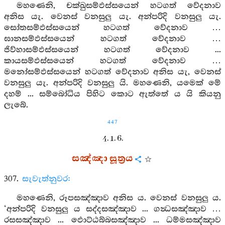
මහණෙනි, චක්ඛුසම්ඵස්සයෙන් හටගත් වේදනාව
අනිස යැ. වෙනස් වනසුලු යැ. අන්පරිදි වනසුලු යැ.
සෝතසම්ඵස්සයෙන් හටගත් වේදනාව …
ඝානසම්ඵස්සයෙන් හටගත් වේදනාව …
ජිව්හාසම්ඵස්සයෙන් හටගත් වේදනාව ...
කායසම්ඵස්සයෙන් හටගත් වේදනාව …
මනෝසම්ඵස්සයෙන් හටගත් වේදනාව අනිස යැ, වෙනස්
වනසුලු යැ. අන්පරිදි වනසුලු යි. මහණෙනි, යමෙක් මේ
දහම් ... සම්බෝධිය පිහිට කොට ඇත්තේ ය යි කියනු
ලැබේ.
447
4. 1. 6.
සඤ්ඤා සූත්‍රය
307.
සැවැත්නුවර:
මහණෙනි, රූපසඤ්ඤාව අනිස ය. වෙනස් වනසුලු ය.
‘අන්පරිදි වනසුලු ය සද්දසඤ්ඤාව ... ගන්‍ධසඤ්ඤාව …
රසසඤ්ඤාව ... ඵොට්ඨබ්බසඤ්ඤාව ... ධම්මසඤ්ඤාව