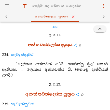
අන‍්තවාලොක සුත‍්තං
423
3. 2. 11.
අන්තවත්ලෝක සූත්‍රය
234.
සැවැත්නුවර:
… “ලෝකය අන්තවත් ය”යි. භගවත්හු මුල් කොට
ඇතියහ. ... ලෝකය අන්තවත්ය යි. (මෙබඳු දෘෂ්ටියක්
උපදී.)
3. 2. 12.
අනන්තවත්ලෝක සූත්‍රය
235.
සැවැත්නුවර: