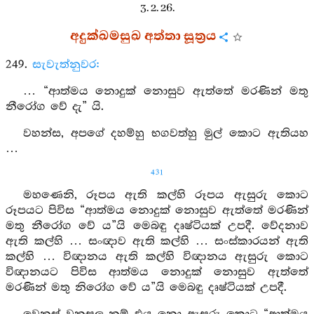
3. 2. 26.
අදුක්ඛමසුඛ අත්තා සූත්‍රය
249.
සැවැත්නුවර:
… “ආත්මය නොදුක් නොසුව ඇත්තේ මරණින් මතු
නීරෝග වේ දැ” යි.
වහන්ස, අපගේ දහම්හු භගවත්හු මුල් කොට ඇතියහ
…
431
මහණෙනි, රූපය ඇති කල්හි රූපය ඇසුරු කොට
රූපයට පිවිස “ආත්මය නොදුක් නොසුව ඇත්තේ මරණින්
මතු නීරෝග වේ ය”යි මෙබඳු දෘෂ්ටියක් උපදී. වේදනාව
ඇති කල්හි … සංඥාව ඇති කල්හි … සංස්කාරයන් ඇති
කල්හි … විඥානය ඇති කල්හි විඥානය ඇසුරු කොට
විඥානයට පිවිස ආත්මය නොදුක් නොසුව ඇත්තේ
මරණින් මතු නිරෝග වේ ය”යි මෙබඳු දෘෂ්ටියක් උපදී.