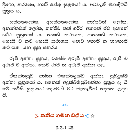
දින්න, කරතො, නත්‍ථි හේතු සූත්‍රයෝ ය. අටවැනි මහාදිට්ඨි
සූත්‍රය ය,
සස්සතලෝක, අසස්සතලෝක, අන්තවත් ලෝක,
අනන්තවත් ලෝක, තත්ජීව තත් ශරීර, අන්‍යත් ජීව අන්‍යත්
ශරීර සූත්‍රයෝ ය. හොති තථාගත, නහොති තථාගත,
හොති ච නච හොති තථාගත, නෙච හොති න නහොති
තථාගත, යන සූත්‍ර සතරය,
රූපී අත්තා සූත්‍රය, එසේම අරූපී අත්තා සූත්‍රය, රූපී ච
අරූපී ච අත්තා, නෙච රූපී න අරූපී අත්තා යැ,.
ඒකන්තසුඛී අත්තා එකන්තදුක්ඛී අත්තා, සුඛදුක්ඛී
අත්තා සූත්‍රයෝ ය. අනෙක් අදුක්ඛමසුඛීඅත්තා සූත්‍රය දැ යි
මේ සවිසි සූත්‍රයෝ දෙවෙනි වර මැනැවින් දෙසන ලදහ
යි.
433
3. තතිය ගමන වර්‍ගය
3. 3. 1-25.