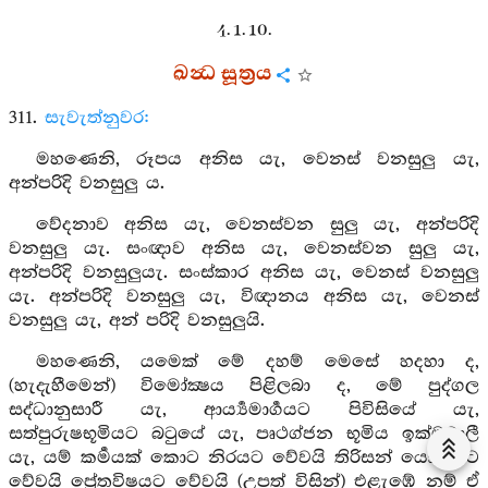
4. 1. 10.
ඛන්‍ධ සූත්‍රය
311.
සැවැත්නුවර:
මහණෙනි, රූපය අනිස යැ, වෙනස් වනසුලු යැ,
අන්පරිදි වනසුලු ය.
වේදනාව අනිස යැ, වෙනස්වන සුලු යැ, අන්පරිදි
වනසුලු යැ. සංඥාව අනිස යැ, වෙනස්වන සුලු යැ,
අන්පරිදි වනසුලුයැ. සංස්කාර අනිස යැ, වෙනස් වනසුලු
යැ. අන්පරිදි වනසුලු යැ, විඥානය අනිස යැ, වෙනස්
වනසුලු යැ, අන් පරිදි වනසුලුයි.
මහණෙනි, යමෙක් මේ දහම් මෙසේ හදහා ද,
(හැදැහීමෙන්) විමෝක්‍ෂය පිළිලබා ද, මේ පුද්ගල
සද්ධානුසාරී යැ, ආර්‍ය්‍යමාර්‍ගයට පිවිසියේ යැ,
සත්පුරුෂභූමියට බටුයේ යැ, පෘථග්ජන භූමිය ඉක්මවාලී
යැ, යම් කර්‍මයක් කොට නිරයට වේවයි තිරිසන් යෝනියට
වේවයි ප්‍රේතවිෂයට වේවයි (උපත් විසින්) එළැඹේ නම් ඒ