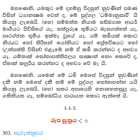
මහණෙනි, යමකුට මේ දහම්හු විදසුන් නුවණින් පමණ
විසින් ධ්‍යානක්‍ෂම වෙත් ද, මේ පුද්ගල ‘ධම්මානුසාරී’ යි
කියනු ලැබෙයි. (හෙ) සම්මත්ත නියාම සඞ්ඛ්‍යාත ආර්‍ය්‍ය
මාර්‍ගයට පිවිසියේ යැ, සත්පුරුෂ භූමියට බැසගත්තේ යැ,
පෘථග්ජන භූමිය ඉක්මැ වූයේ යැ. යම් කර්‍මයක් කොට
නිරයට හෝ තිරිසන් යෝනියට හෝ ප්‍රේතවිෂයට හෝ
(උත්පත්ති විසින්) එළැඹේ නම් ඒ කර්‍ම කරන්නට ද අභව්‍ය
යැ. යම්තාක් සෝතාපත්තිඵලය සාක්‍ෂාත් නො කෙරේ ද,
ඒතාක් කලුරිය කරන්නට ද අභව්‍ය වේ මැ යි.
මහණෙනි, යමෙක් මේ ධර්‍ම මෙසේ විදසුන් නුවණින්
දනී නම් මෙසේ දකී නම් මේ පුද්ගල සෝතාපන්න යයි
කියනු ලැබෙයි, (හෙ) සතර අපායෙහි නොහෙනසුලු යැ,
ගතිනියත යැ, සම්බෝධිය පාරායන කොට ඇත්තේ යි.
4. 1. 2.
රූප සූත්‍රය
303.
සැවැත්නුවර: