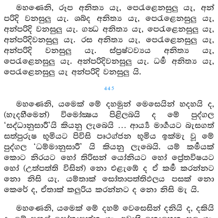
මහණෙනි, රූප අනිත්‍ය යැ, පෙරැළෙනසුලු යැ, අන්
පරිදි වනසුලු යැ. ශබ්ද අනිත්‍ය යැ, පෙරැළෙනසුලු යැ,
අන්පරිදි වනසුලු යැ. ගන්‍ධ අනිත්‍ය යැ, පෙරැළෙනසුලු යැ,
අන්පරිදිවනසුලු යැ. රස අනිත්‍ය යැ, පෙරැළෙනසුලු යැ,
අන්පරිදි වනසුලු යැ. ස්ප්‍රෂ්ටව්‍යය අනිත්‍ය යැ,
පෙරැළෙනසුලු යැ. අන්පරිදිවනසුලු යැ. ධර්‍ම අනිත්‍ය යැ,
පෙරැළෙනසුලු යැ අන්පරිදි වනසුලු යි.
445
මහණෙනි, යමෙක් මේ දහමුන් මෙසෙයින් හදහයි ද,
(හැදහීමෙන්) විමෝක්‍ෂය පිළිලබයි ද මේ පුද්ගල
‘සද්ධානුසාරී’යි කියනු ලැබෙයි … ආර්‍ය්‍ය මාර්‍ගයට බැසගත්
සත්පුරුෂ භූමියට පිවිසි පෘථග්ජන භූමිය ඉක්මැ වූ මේ
පුද්ගල ‘ධම්මානුසාරී’ යි කියනු ලැබෙයි. යම් කර්‍මයක්
කොට නිරයට හෝ තිරිසන් යෝනියට හෝ ප්‍රේතවිෂයට
හෝ (උත්පත්ති විසින්) නො එළැඹේ ද ඒ කර්‍ම කරන්නට
නො නිසි යැ. යම්තාක් සෝතාපත්තිඵලය පසක් නො
කෙරේ ද, ඒතාක් කලුරිය කරන්නට ද නො නිසි මැ යි.
මහණෙනි, යමෙක් මේ දහම් වෙසෙසින් දනියි ද, දකියි