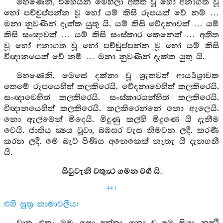
මහණෙනි, එහෙයින් මෙහිලා අතීත වූ හෝ අනාගත වූ
හෝ පච්චුප්පන්න වූ හෝ යම් කිසි රූපයක් වේ නම් …
මනා නුවණින් දැක්ක යුතු යි. යම් කිසි වේදනාවක් … යම්
කිසි සංඥාවක් … යම් කිසි සංස්කාර කෙනෙක් … අතීත
වූ හෝ අනාගත වූ හෝ පච්චුප්පන්න වූ හෝ යම් කිසි
විඥානයෙක් වේ නම් … මනා නුවණින් දැක්ක යුතු යි.
මහණෙනි, මෙසේ දක්නා වූ ශ්‍රැතවත් ආර්‍ය්‍යශ්‍රාවක
තෙමේ රූපයෙහිත් කලකිරෙයි. වේදනාවෙහිත් කලකිරෙයි.
සංඥාවෙහිත් කලකිරෙයි. සංස්කාරයන්හිත් කලකිරෙයි.
විඥානයෙහිත් කලකිරෙයි. කලකිරෙන්නේ නො ඇලෙයි.
නො ඇල්මෙන් මිදෙයි. මිදුණු කල්හි මිදුණේ යි දැනීම
වෙයි. ජාතිය ක්‍ෂය වූවා, බඹසර වැස නිමවන ලදී. කරණී
කරන ලදී. මේ බැව් පිණිස අනෙකෙක් නැතැ යි දැනගනී
යි.
සිවුවැනි චතුත්‍ථ ගමන වර්‍ග යි.
441
එහි සූත්‍ර නාමාවලිය: