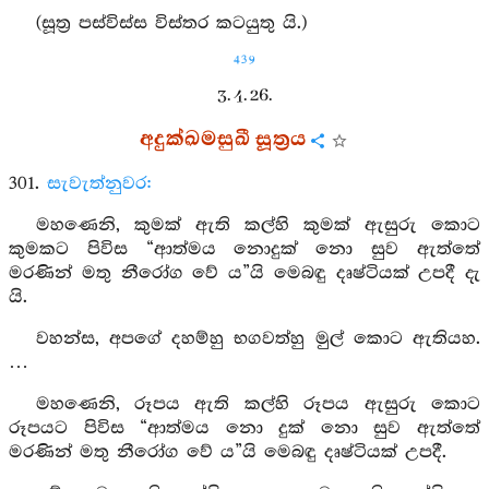
(සූත්‍ර පස්විස්ස විස්තර කටයුතු යි.)
439
3. 4. 26.
අදුක්ඛමසුඛී සූත්‍රය
301.
සැවැත්නුවර:
මහණෙනි, කුමක් ඇති කල්හි කුමක් ඇසුරු කොට
කුමකට පිවිස “ආත්මය නොදුක් නො සුව ඇත්තේ
මරණින් මතු නීරෝග වේ ය”යි මෙබඳු දෘෂ්ටියක් උපදී දැ
යි.
වහන්ස, අපගේ දහම්හු භගවත්හු මුල් කොට ඇතියහ.
…
මහණෙනි, රූපය ඇති කල්හි රූපය ඇසුරු කොට
රූපයට පිවිස “ආත්මය නො දුක් නො සුව ඇත්තේ
මරණින් මතු නීරෝග වේ ය”යි මෙබඳු දෘෂ්ටියක් උපදී.