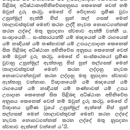
පිළිබඳ අධිෂ්ඨානඅභිනිවේසඅනුසය කෙනෙක් වෙත් නම්
ඔවුන් දුරු කරවු. මෙසේ ඒ වේදනාව ප්‍රහීණ වූවා
උසුන්මුල් ඇත්තී හිස් සුන් තල් ගසක් මෙන්
(තාලාවස්තුවක් මෙන්) කරන ලද්දී නැවත නොහටගන්නක්
කරන ලද්දේ මතු නූපදනා ස්වභාව ඇත්තී වන්නී ය.
සංඥායෙහි… සංස්කාරයන්හි යම් ඡන්‍දයෙක් යම් රාගයෙක්
යම් නන්‍දියක් යම් තණ්හාවක් යම් උපයඋපාදාන කෙනෙක්
සිත පිළිබඳ අධිෂ්ඨාන අභිනිවේස අනුසය කෙනෙක් වෙත්
නම් ඔවුන් දුරු කරවු. මෙසේ ඒ සංස්කාරයෝ ප්‍රහීණ
වූවාහු උසුන්මුල් ඇත්තාහු හිස් සුන් තල්ගසක් මෙන්
(තාලාවස්තුවක් මෙන්) කරන ලද්දාහු නැවත
නොහටගන්නවුන් කරන ලද්දාහු මතු නූපදනා ස්වභාව
ඇත්තාහු වන්නාහ. විඥානයෙහි යම් ඡන්‍දයෙක් යම්
රාගයෙක් යම් නන්‍දියක් යම් තණ්හාවක් යම් උපය
උපාදාන කෙනෙක් සිත පිළිබඳ අධිෂ්ඨාන අභිනිවේස
අනුසය කෙනෙක් වෙත් නම් ඔවුන් දුරු කරවු. මෙසේ ඒ
විඥානය ප්‍රහීණ වූයේ උසුන්මුල් ඇත්තේ හිස් සුන්
තල්ගසක් මෙන් (තාලාවස්තුවක් මෙන්) කරන ලද්දේ
නැවත නොහටගන්නක් කරන ලද්දේ මතු නූපදනා
ස්වභාව ඇත්තේ වන්නේ ය”යි.