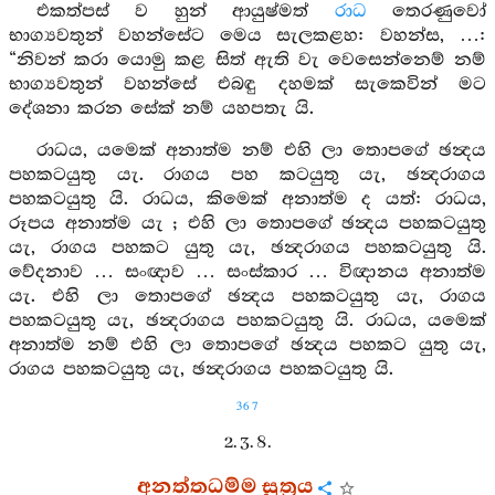
එකත්පස් ව හුන් ආයුෂ්මත්
රාධ
තෙරණුවෝ
භාග්‍යවතුන් වහන්සේට මෙය සැලකළහ: වහන්ස, …:
“නිවන් කරා යොමු කළ සිත් ඇති වැ වෙසෙන්නෙම් නම්
භාග්‍යවතුන් වහන්සේ එබඳු දහමක් සැකෙවින් මට
දේශනා කරන සේක් නම් යහපතැ යි.
රාධය, යමෙක් අනාත්ම නම් එහි ලා තොපගේ ඡන්‍දය
පහකටයුතු යැ. රාගය පහ කටයුතු යැ, ඡන්‍දරාගය
පහකටයුතු යි. රාධය, කිමෙක් අනාත්ම ද යත්: රාධය,
රූපය අනාත්ම යැ ; එහි ලා තොපගේ ඡන්‍දය පහකටයුතු
යැ, රාගය පහකට යුතු යැ, ඡන්‍දරාගය පහකටයුතු යි.
වේදනාව … සංඥාව … සංස්කාර … විඥානය අනාත්ම
යැ. එහි ලා තොපගේ ඡන්‍දය පහකටයුතු යැ, රාගය
පහකටයුතු යැ, ඡන්‍දරාගය පහකටයුතු යි. රාධය, යමෙක්
අනාත්ම නම් එහි ලා තොපගේ ඡන්‍දය පහකට යුතු යැ,
රාගය පහකටයුතු යැ, ඡන්‍දරාගය පහකටයුතු යි.
367
2. 3. 8.
අනත්තධම්ම සූත්‍රය