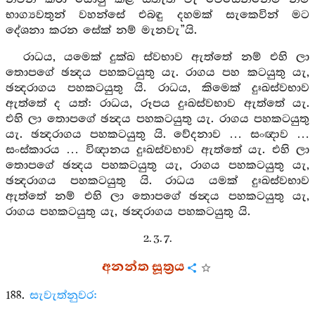
භාග්‍යවතුන් වහන්සේ එබඳු දහමක් සැකෙවින් මට
දේශනා කරන සේක් නම් මැනවැ”යි.
රාධය, යමෙක් දුක්ඛ ස්වභාව ඇත්තේ නම් එහි ලා
තොපගේ ඡන්‍දය පහකටයුතු යැ. රාගය පහ කටයුතු යැ,
ඡන්‍දරාගය පහකටයුතු යි. රාධය, කිමෙක් දුඃඛස්වභාව
ඇත්තේ ද යත්: රාධය, රූපය දුඃඛස්වභාව ඇත්තේ යැ.
එහි ලා තොපගේ ඡන්‍දය පහකටයුතු යැ. රාගය පහකටයුතු
යැ. ඡන්‍දරාගය පහකටයුතු යි. වේදනාව … සංඥාව …
සංස්කාරය … විඥානය දුඃඛස්වභාව ඇත්තේ යැ. එහි ලා
තොපගේ ඡන්‍දය පහකටයුතු යැ, රාගය පහකටයුතු යැ,
ඡන්‍දරාගය පහකටයුතු යි. රාධය යමක් දුඃඛස්වභාව
ඇත්තේ නම් එහි ලා තොපගේ ඡන්‍දය පහකටයුතු යැ,
රාගය පහකටයුතු යැ, ඡන්‍දරාගය පහකටයුතු යි.
2. 3. 7.
අනන්ත සූත්‍රය
188.
සැවැත්නුවර: