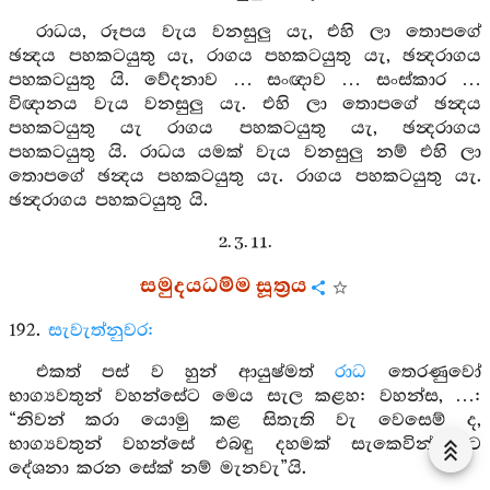
රාධය, රූපය වැය වනසුලු යැ, එහි ලා තොපගේ
ඡන්‍දය පහකටයුතු යැ, රාගය පහකටයුතු යැ, ඡන්‍දරාගය
පහකටයුතු යි. වේදනාව … සංඥාව … සංස්කාර …
විඥානය වැය වනසුලු යැ. එහි ලා තොපගේ ඡන්‍දය
පහකටයුතු යැ රාගය පහකටයුතු යැ, ඡන්‍දරාගය
පහකටයුතු යි. රාධය යමක් වැය වනසුලු නම් එහි ලා
තොපගේ ඡන්‍දය පහකටයුතු යැ. රාගය පහකටයුතු යැ.
ඡන්‍දරාගය පහකටයුතු යි.
2. 3. 11.
සමුදයධම්ම සූත්‍රය
192.
සැවැත්නුවර:
එකත් පස් ව හුන් ආයුෂ්මත්
රාධ
තෙරණුවෝ
භාග්‍යවතුන් වහන්සේට මෙය සැල කළහ: වහන්ස, …:
“නිවන් කරා යොමු කළ සිතැති වැ වෙසෙම් ද,
භාග්‍යවතුන් වහන්සේ එබඳු දහමක් සැකෙවින් මට
දේශනා කරන සේක් නම් මැනවැ”යි.