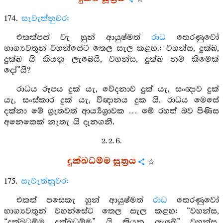
174.
සැවැත්නුවර:
එකත්පස් වැ හුන් ආයුෂ්මත්
රාධ
තෙරණුවෝ
භාග්‍යවතුන් වහන්සේට තෙල සැල කළහ.: වහන්ස, දුක්ඛ,
දුක්ඛ යි කියනු ලැබෙයි, වහන්ස, දුක්ඛ නම් කිමෙක්
දෝ”යි?
රාධය රූපය දුක් යැ, වේදනාව දුක් යැ, සංඥාව දුක්
යැ, සංස්කාර දුක් යැ, විඥානය දුක යි. රාධය මෙසේ
දක්නා මේ ශ්‍රැතවත් ආර්‍ය්‍යශ්‍රාවක … මේ රහත් බව පිණිස
අනෙකෙක් නැතැ යි දැනගනී.
2. 2. 6.
දුක්ඛධම්ම සූත්‍රය
175.
සැවැත්නුවර:
එකත් පසෙකැ හුන් ආයුෂ්මත්
රාධ
තෙරණුවෝ
භාග්‍යවතුන් වහන්සේට තෙල සැල කළහ: “වහන්ස,
“දුක්ඛධම්ම දුක්ඛධම්ම” යි කියනු ලැබේ” වහන්ස,