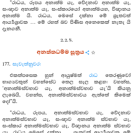
“රාධය, රූපය අනාත්ම යැ, වේදනාව අනාත්ම යැ,
සංඥාව අනාත්ම යැ, සංස්කාරයෝ අනාත්මයහ, විඥානය
අනාත්ම යි. රාධය, මෙසේ දක්නා මේ ශ්‍රැතවත්
ආර්‍ය්‍යශ්‍රාවක … මේ රහත් බව පිණිස අනෙකෙක් නැතැ යි
දැනගනී.
2. 2. 8.
අනත්තධම්ම සූත්‍රය
177.
සැවැත්නුවර:
එකත්පසෙක හුන් ආයුෂ්මත්
රාධ
තෙරණුවෝ
භාග්‍යවතුන් වහන්සේට තෙල සැල කළහ: වහන්ස,
‘අනාත්මස්වභාව යැ, අනාත්මස්වභාව යැ’යි කියනු
ලැබෙයි, වහන්ස, අනාත්මස්වභාවය ඇත්තේ කිමෙක්
දෝ”යි.
“රාධය, රූපය, අනාත්මස්වභාව යැ, වේදනාව
අනාත්මස්වභාව යැ, සංඥාව අනාත්ම ස්වභාව යැ,
සංස්කාර අනාත්මස්වභාව යැ, විඥානය අනාත්ම ස්වභාව
යැ. රාධය මෙසේ දක්නා … ශ්‍රැතවත් ආර්‍ය්‍යශ්‍රාවක මේ