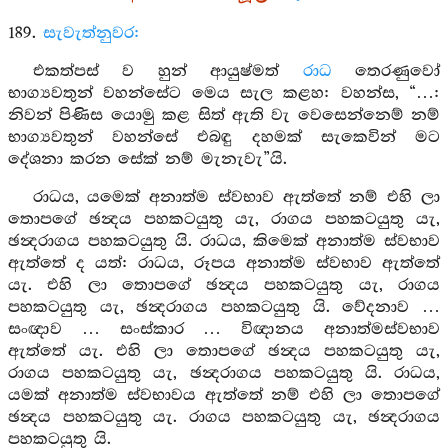
189.
සැවැත්නුවර:
එකත්පස් ව හුන් ආයුෂ්මත්
රාධ
තෙරණුවෝ
භාග්‍යවතුන් වහන්සේට මෙය සැල කළහ: වහන්ස, “…:
නිවන් පිණිස යොමු කළ සිත් ඇති වැ වෙසෙන්නෙම් නම්
භාග්‍යවතුන් වහන්සේ එබඳු දහමක් සැකෙවින් මට
දේශනා කරන සේක් නම් මැනැවැ”යි.
රාධය, යමෙක් අනාත්ම ස්වභාව ඇත්තේ නම් එහි ලා
තොපගේ ඡන්‍දය පහකටයුතු යැ, රාගය පහකටයුතු යැ,
ඡන්‍දරාගය පහකටයුතු යි. රාධය, කිමෙක් අනාත්ම ස්වභාව
ඇත්තේ ද යත්: රාධය, රූපය අනාත්ම ස්වභාව ඇත්තේ
යැ. එහි ලා තොපගේ ඡන්‍දය පහකටයුතු යැ, රාගය
පහකටයුතු යැ, ඡන්‍දරාගය පහකටයුතු යි. වේදනාව …
සංඥාව … සංස්කාර … විඥානය අනාත්මස්වභාව
ඇත්තේ යැ. එහි ලා තොපගේ ඡන්‍දය පහකටයුතු යැ,
රාගය පහකටයුතු යැ, ඡන්‍දරාගය පහකටයුතු යි. රාධය,
යමක් අනාත්ම ස්වභාවය ඇත්තේ නම් එහි ලා තොපගේ
ඡන්‍දය පහකටයුතු යැ. රාගය පහකටයුතු යැ, ඡන්‍දරාගය
පහකටයුතු යි.