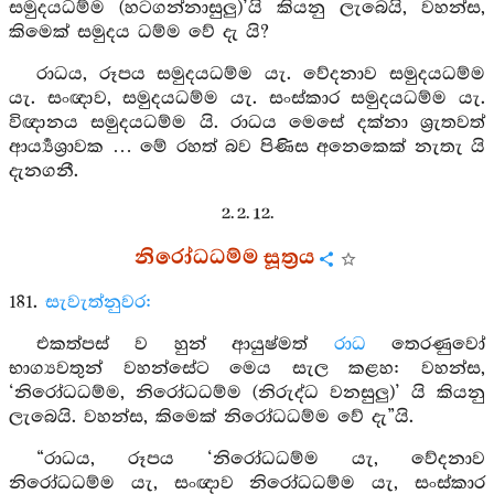
සමුදයධම්ම (හටගන්නාසුලු)’යි කියනු ලැබෙයි, වහන්ස,
කිමෙක් සමුදය ධම්ම වේ දැ යි?
රාධය, රූපය සමුදයධම්ම යැ. වේදනාව සමුදයධම්ම
යැ. සංඥාව, සමුදයධම්ම යැ. සංස්කාර සමුදයධම්ම යැ.
විඥානය සමුදයධම්ම යි. රාධය මෙසේ දක්නා ශ්‍රැතවත්
ආර්‍ය්‍යශ්‍රාවක … මේ රහත් බව පිණිස අනෙකෙක් නැතැ යි
දැනගනී.
2. 2. 12.
නිරෝධධම්ම සූත්‍රය
181.
සැවැත්නුවර:
එකත්පස් ව හුන් ආයුෂ්මත්
රාධ
තෙරණුවෝ
භාග්‍යවතුන් වහන්සේට මෙය සැල කළහ: වහන්ස,
‘නිරෝධධම්ම, නිරෝධධම්ම (නිරුද්ධ වනසුලු)’ යි කියනු
ලැබෙයි. වහන්ස, කිමෙක් නිරෝධධම්ම වේ දැ”යි.
“රාධය, රූපය ‘නිරෝධධම්ම යැ, වේදනාව
නිරෝධධම්ම යැ, සංඥාව නිරෝධධම්ම යැ, සංස්කාර