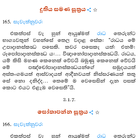
දුතිය සමණ සූත්‍රය
165.
සැවැත්නුවර:
එකත්පස් වැ හුන් ආයුෂ්මත්
රාධ
තෙරුන්ට
භාග්‍යවතුන් වහන්සේ තෙල වදාළ සේක: “රාධය මේ
උපාදානස්කන්‍ධ පසෙකි. කවර පසෙකැ යත්: එනම්:
රූපෝපාදානස්කන්‍ධ ය:… විඥානෝපාදානස්කන්‍ධයි. රාධය,
යම් කිසි මහණ කෙනෙක් වේවයි බමුණු කෙනෙක් වේවයි
මේ පඤ්චෝපාදානස්කන්‍ධයන්ගේ සමුදයයත්
අස්තංගමයත් ආස්වාදයත් ආදීනවයත් නිස්සරණයත් තතු
සේ නො දනිද්ද… තෙමේ ම වෙසෙසින් දැන පසක්
කොට එයට එළැඹ වෙසෙති”යි.
2. 1. 7.
සෝතාපන්න සූත්‍රය
166.
සැවැත්නුවර:
එකත්පස් වැ හුන් ආයුෂ්මත්
රාධ
තෙරුන්ට