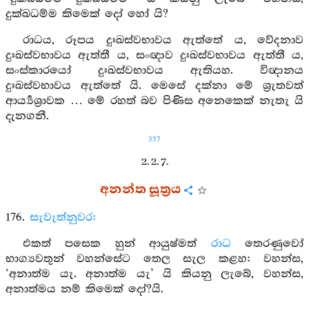
දුක්ඛධම්ම කිමෙක් දෝ හෝ යි?
රාධය, රූපය දුඃඛස්වභාවය ඇත්තේ ය, වේදනාව
දුඃඛස්වභාවය ඇත්තී ය, සංඥාව දුඃඛස්වභාවය ඇත්තී ය,
සංස්කාරයෝ දුඃඛස්වභාවය ඇතියහ. විඥානය
දුඃඛස්වභාවය ඇත්තේ යි. මෙසේ දක්නා මේ ශ්‍රැතවත්
ආර්‍ය්‍යශ්‍රාවක … මේ රහත් බව පිණිස අනෙකෙක් නැතැ යි
දැනගනී.
357
2. 2. 7.
අනන්ත සූත්‍රය
176.
සැවැත්නුවර:
එකත් පසෙක හුන් ආයුෂ්මත්
රාධ
තෙරණුවෝ
භාග්‍යවතුන් වහන්සේට තෙල සැල කළහ: වහන්ස,
‘අනාත්ම යැ. අනාත්ම යැ’ යි කියනු ලැබේ, වහන්ස,
අනාත්මය නම් කිමෙක් දෝ?යි.