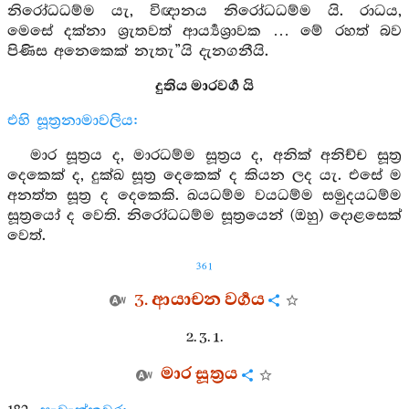
නිරෝධධම්ම යැ, විඥානය නිරෝධධම්ම යි. රාධය,
මෙසේ දක්නා ශ්‍රැතවත් ආර්‍ය්‍යශ්‍රාවක … මේ රහත් බව
පිණිස අනෙකෙක් නැතැ”යි දැනගනීයි.
දුතිය මාරවර්‍ග යි
එහි සූත්‍රනාමාවලිය:
මාර සූත්‍රය ද, මාරධම්ම සූත්‍රය ද, අනික් අනිච්ච සූත්‍ර
දෙකෙක් ද, දුක්ඛ සූත්‍ර දෙකෙක් ද කියන ලද යැ. එසේ ම
අනත්ත සූත්‍ර ද දෙකෙකි. ඛයධම්ම වයධම්ම සමුදයධම්ම
සූත්‍රයෝ ද වෙති. නිරෝධධම්ම සූත්‍රයෙන් (ඔහු) දොළසෙක්
වෙත්.
361
3. ආයාචන වර්‍ගය
2. 3. 1.
මාර සූත්‍රය