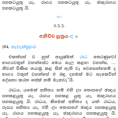
පහකටයුතු යැ, රාගය පහකටයුතු යැ. ඡන්‍දරාගය
පහකටයුතු යි.
363
2. 3. 3.
අනිච්ච සූත්‍රය
184.
සැවැත්නුවර:
එකත්පස් ව හුන් ආයුෂ්මත්
රාධ
තෙරණුවෝ
භාග්‍යවතුන් වහන්සේට මෙය සැල කළහ: වහන්ස, …
නිවන් පිණිස යොමු කළ සිත් ඇති වැ වෙසෙන්නෙම් ද
භාග්‍ය වතුන් වහන්සේ එ බඳු දහමක් මට සැකෙවින්
දේශනා කරන සේක් නම් මැනවැ”යි.
රාධය, යමෙක් අනිත්‍ය නම් එහි ලා තොපගේ ඡන්‍දය
පහකළයුතු යැ, රාගය පහකළ යුතු යැ, ඡන්‍දරාගය
පහකළයුතු යි. රාධය, කිමෙක් අනිත්‍ය ද යත්: රාධය,
රූපය අනිත්‍ය යැ, එහි ලා තොපගේ ඡන්‍දය පහකළයුතු
යැ, රාගය පහකළයුතු යැ, ඡන්‍දරාගය පහකළයුතු යි.