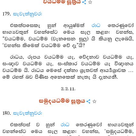
වයධම්ම සූත්‍රය
179.
සැවැත්නුවර:
එකත්පසෙකැ හුන් ආයුෂ්මත්
රාධ
තෙරණුවෝ
භාග්‍යවතුන් වහන්සේට මෙය සැල කළහ: වහන්ස,
“වයධම්ම, වයධම්ම (වැනසෙන සුලු) යි කියනු ලැබෙයි,
‘වහන්ස කිමෙක් වයධම්ම වේ දැ”යි?
රාධය, රූපය වයධම්ම යැ, වේදනාව වයධම්ම යැ,
සංඥාව වයධම්ම යැ, සංස්කාර වයධම්ම යැ විඥානය
වයධම්ම යි. රාධය මෙසේ දක්නා ශ්‍රැතවත් ආර්‍ය්‍යශ්‍රාවක …
මේ රහත් බව පිණිස අනෙකෙක් නැතැ යි දැනගනී.
2. 2. 11.
සමුදයධම්ම සූත්‍රය
180.
සැවැත්නුවර:
එකත්පස් ව හුන්
රාධ
තෙරණුවෝ භාග්‍යවතුන්
වහන්සේට මෙය සැල කළහ: වහන්ස, ‘සමුදයධම්ම,