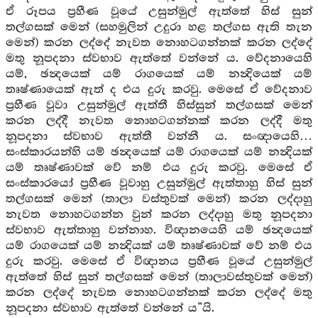
ඒ රූපය ප්‍රහීණ වූයේ උසුන්මුල් ඇත්තේ හිස් සුන්
තල්ගසක් මෙන් (සහමුලින් උදුරා හළ තල්ගස ඇති තැන
මෙන්) කරන ලද්දේ නැවත නොහටගන්නක් කරන ලද්දේ
මතු නූපදනා ස්වභාව ඇත්තේ වන්නේ ය. වේදනායෙහි
යම්, ඡන්‍දයෙක් යම් රාගයෙක් යම් නන්‍දියෙක් යම්
තෘෂ්ණායෙක් ඇත් ද එය දුරු කරවු. මෙසේ ඒ වේදනාව
ප්‍රහීණ වූවා උසුන්මුල් ඇත්තී හිස්සුන් තල්ගසක් මෙන්
කරන ලද්දී නැවත නොහටගන්නක් කරන ලද්දී මතු
නූපදනා ස්වභාව ඇත්තී වන්නී ය. සංඥායෙහි…
සංස්කාරයන්හි යම් ඡන්‍දයෙක් යම් රාගයෙක් යම් නන්‍දියක්
යම් තෘෂ්ණාවක් වේ නම් එය දුරු කරවු. මෙසේ ඒ
සංස්කාරයෝ ප්‍රහීණ වූවාහු උසුන්මුල් ඇත්තාහු හිස් සුන්
තල්ගසක් මෙන් (තාලා වස්තුවක් මෙන්) කරන ලද්දාහු
නැවත නොහටගන්න වුන් කරන ලද්දාහු මතු නූපදනා
ස්වභාව ඇත්තාහු වන්නාහ. විඥානයෙහි යම් ඡන්‍දයෙක්
යම් රාගයෙක් යම් නන්‍දියක් යම් තෘෂ්ණාවක් වේ නම් එය
දුරු කරවු. මෙසේ ඒ විඥානය ප්‍රහීණ වූයේ උසුන්මුල්
ඇත්තේ හිස් සුන් තල්ගසක් මෙන් (තාලාවස්තුවක් මෙන්)
කරන ලද්දේ නැවත නොහටගන්නක් කරන ලද්දේ මතු
නූපදනා ස්වභාව ඇත්තේ වන්නේ ය”යි.