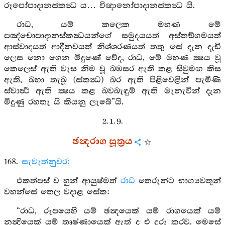
රූපෝපාදානස්කන්‍ධ ය… විඥානෝපාදානස්කන්‍ධ යි.
රාධ, යම් කලෙක මහණ මේ
පඤ්චොපාදානස්කන්‍ධයන්ගේ සමුදයයත් අස්තඞ්ගමයත්
ආස්වාදයත් ආදීනවයත් නිශ්ශරණයත් තතු සේ දැන දැඩි
ලෙස නො ගෙන මිදුණේ වේද, රාධ, මේ මහණ ක්‍ෂය වූ
කෙලෙස් ඇති වැස නිම වූ බඹසර ඇති කළ සිවුමඟ කිස
ඇති, බහා තැබූ (ස්කන්‍ධ) බර ඇති පිළිවෙළින් පැමිණි
ස්වාර්‍ත්‍ථ ඇති ක්‍ෂය කළ බවබැඳුම් ඇති මැනැවින් දැන
මිදුණු රහතැ යි කියනු ලැබේ”යි.
2. 1. 9.
ඡන්‍දරාග සූත්‍රය
168.
සැවැත්නුවර:
එකත්පස් ව හුන් ආයුෂ්මත්
රාධ
තෙරුන්ට භාග්‍යවතුන්
වහන්සේ තෙල වදාළ සේක:
“රාධ, රූපයෙහි යම් ඡන්‍දයෙක් යම් රාගයෙක් යම්
නන්‍දියෙක් යම් තෘෂ්ණායෙක් ඇත් ද එ දුරු කරවු. මෙසේ