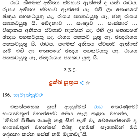
රාධ, කිමෙක් අනිත්‍ය ස්වභාව ඇත්තේ ද යත්: රාධය,
රූපය අනිත්‍ය ස්වභාව ඇත්තේ යැ. එහි ලා තොපගේ
ඡන්‍දය පහකටයුතු යැ, රාගය පහකටයුතු යැ, ඡන්‍ද රාගය
පහකටයුතු යි. වේදනාව … සංඥාව … සංස්කාර …
විඥානය අනිත්‍ය ස්වභාව ඇත්තේ යැ. එහි ලා තොපගේ
ඡන්‍දය පහකටයුතු යැ. රාගය පහකට යුතු යැ. ඡන්‍දරාගය
පහකටයුතු යි. රාධය, යමෙක් අනිත්‍ය ස්වභාව ඇත්තේ
නම් එහි ලා තොපගේ ඡන්‍දය පහකටයුතු යැ. රාගය
පහකටයුතු යැ, ඡන්‍දරාගය පහකට යුතු යි.
2. 3. 5.
දුක්ඛ සූත්‍රය
186.
සැවැත්නුවර:
එකත්පසෙක හුන් ආයුෂ්මත්
රාධ
තෙරණුවෝ
භාග්‍යවතුන් වහන්සේට මෙය සැල කළහ: වහන්ස, …
“නිවන් පිණිස යොමු කළ සිත් ඇති වැ වෙසෙන්නෙම් ද,
භාග්‍යවතුන් වහන්සේ එබඳු දහමක් සැකෙවින් මට
දේශනා කරන සේක් නම් මැනවැ”යි.