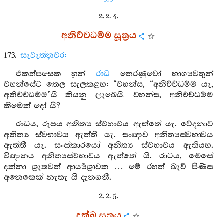
355
2. 2. 4.
අනිච්චධම්ම සූත්‍රය
173.
සැවැත්නුවර:
එකත්පසෙක හුන්
රාධ
තෙරණුවෝ භාග්‍යවතුන්
වහන්සේට තෙල සැලකළහ: “වහන්ස, “අනිච්ච්‍ධම්ම යැ,
අනිච්ච්‍ධම්ම”යි කියනු ලැබෙයි, වහන්ස, අනිච්ච්‍ධම්ම
කිමෙක් දෝ යි?
රාධය, රූපය අනිත්‍ය ස්වභාවය ඇත්තේ යැ. වේදනාව
අනිත්‍ය ස්වභාවය ඇත්තී යැ. සංඥාව අනිත්‍යස්වභාවය
ඇත්තී යැ. සංස්කාරයෝ අනිත්‍ය ස්වභාවය ඇතියහ.
විඥානය අනිත්‍යස්වභාවය ඇත්තේ යි. රාධය, මෙසේ
දක්නා ශ්‍රැතවත් ආර්‍ය්‍යශ්‍රාවක … මේ රහත් බැව් පිණිස
අනෙකෙක් නැතැ යි දැනගනී.
2. 2. 5.
දුක්ඛ සූත්‍රය