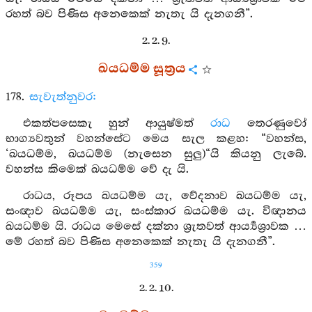
රහත් බව පිණිස අනෙකෙක් නැතැ යි දැනගනී”.
2. 2. 9.
ඛයධම්ම සූත්‍රය
178.
සැවැත්නුවර:
එකත්පසෙකැ හුන් ආයුෂ්මත්
රාධ
තෙරණුවෝ
භාග්‍යවතුන් වහන්සේට මෙය සැල කළහ: “වහන්ස,
‘ඛයධම්ම, ඛයධම්ම (නැසෙන සුලු)“යි කියනු ලැබේ.
වහන්ස කිමෙක් ඛයධම්ම වේ දැ යි.
රාධය, රූපය ඛයධම්ම යැ, වේදනාව ඛයධම්ම යැ,
සංඥාව ඛයධම්ම යැ, සංස්කාර ඛයධම්ම යැ. විඥානය
ඛයධම්ම යි. රාධය මෙසේ දක්නා ශ්‍රැතවත් ආර්‍ය්‍යශ්‍රාවක …
මේ රහත් බව පිණිස අනෙකෙක් නැතැ යි දැනගනී”.
359
2. 2. 10.