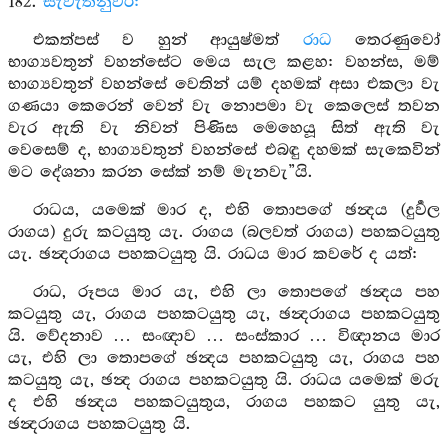
182.
සැවැත්නුවර:
එකත්පස් ව හුන් ආයුෂ්මත්
රාධ
තෙරණුවෝ
භාග්‍යවතුන් වහන්සේට මෙය සැල කළහ: වහන්ස, මම්
භාග්‍යවතුන් වහන්සේ වෙතින් යම් දහමක් අසා එකලා වැ
ගණයා කෙරෙන් වෙන් වැ නොපමා වැ කෙලෙස් තවන
වැර ඇති වැ නිවන් පිණිස මෙහෙයූ සිත් ඇති වැ
වෙසෙම් ද, භාග්‍යවතුන් වහන්සේ එබඳු දහමක් සැකෙවින්
මට දේශනා කරන සේක් නම් මැනවැ”යි.
රාධය, යමෙක් මාර ද, එහි තොපගේ ඡන්‍දය (දුර්‍වල
රාගය) දුරු කටයුතු යැ. රාගය (බලවත් රාගය) පහකටයුතු
යැ. ඡන්‍දරාගය පහකටයුතු යි. රාධය මාර කවරේ ද යත්:
රාධ, රූපය මාර යැ, එහි ලා තොපගේ ඡන්‍දය පහ
කටයුතු යැ, රාගය පහකටයුතු යැ, ඡන්‍දරාගය පහකටයුතු
යි. වේදනාව … සංඥාව … සංස්කාර … විඥානය මාර
යැ, එහි ලා තොපගේ ඡන්‍දය පහකටයුතු යැ, රාගය පහ
කටයුතු යැ, ඡන්‍ද රාගය පහකටයුතු යි. රාධය යමෙක් මරු
ද එහි ඡන්‍දය පහකටයුතුය, රාගය පහකට යුතු යැ,
ඡන්‍දරාගය පහකටයුතු යි.