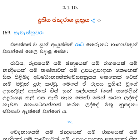
2. 1. 10.
දුතිය ඡන්‍දරාග සූත්‍රය
169.
සැවැත්නුවර:
එකත්පස් ව හුන් ආයුෂ්මත්
රාධ
තෙරුනට භාග්‍යවතුන්
වහන්සේ තෙල වදාළ සේක:
රාධය, රූපයෙහි යම් ඡන්‍දයෙක් යම් රාගයෙක් යම්
නන්‍දියෙක් යම් තණ්හාවක් යම් උපයඋපාදාන කෙනෙක්
සිත පිළිබඳ අධිෂ්ඨානඅභිනිවේසඅනුසය කෙනෙක් වෙත්
නම් ඔවුන් දුරු කරවු. මෙසේ ඒ රූපය ප්‍රහීණ වූයේ
උසුන්මුල් ඇත්තේ හිස් සුන් තල්ගසක් (හෝ සහමුලින්
උදුරාහළ තල් ගස ඇති තැන මෙන්) මෙන් කරන ලද්දේ
නැවත නොහටගන්නක් කරන ලද්දේ මතු නූපදනා
ස්වභාව ඇත්තේ වන්නේ ය.
351
වේදනායෙහි යම් ඡන්‍දයෙක් යම් රාගයෙක් යම්
නන්‍දියක් යම් තණ්හාවක් යම් උපයඋපාදාන කෙනෙක් සිත