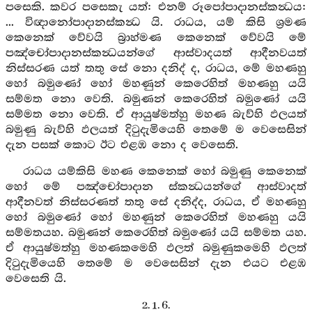
පසෙකි. කවර පසෙකැ යත්: එනම් රූපෝපාදානස්කන්‍ධය:
... විඥානෝපාදානස්කන්‍ධ යි. රාධය, යම් කිසි ශ්‍රමණ
කෙනෙක් වේවයි බ්‍රාහ්මණ කෙනෙක් වේවයි මේ
පඤ්චෝපාදානස්කන්‍ධයන්ගේ ආස්වාදයත් ආදීනවයත්
නිස්සරණ යත් තතු සේ නො දනිද් ද, රාධය, මේ මහණහු
හෝ බමුණෝ හෝ මහණුන් කෙරෙහිත් මහණහු යයි
සම්මත නො වෙති. බමුණන් කෙරෙහිත් බමුණෝ යයි
සම්මත නො වෙති. ඒ ආයුෂ්මත්හු මහණ බැව්හි ඵලයත්
බමුණු බැව්හි ඵලයත් දිටුදැමියෙහි තෙමේ ම වෙසෙසින්
දැන පසක් කොට ඊට එළඹ නො ද වෙසෙති.
රාධය යම්කිසි මහණ කෙනෙක් හෝ බමුණු කෙනෙක්
හෝ මේ පඤ්චෝපාදාන ස්කන්‍ධයන්ගේ ආස්වාදත්
ආදීනවත් නිස්සරණත් තතු සේ දනිද්ද, රාධය, ඒ මහණහු
හෝ බමුණෝ හෝ මහණුන් කෙරෙහිත් මහණහු යයි
සම්මතයහ. බමුණන් කෙරෙහිත් බමුණෝ යයි සම්මත යහ.
ඒ ආයුෂ්මත්හු මහණකමෙහි ඵලත් බමුණුකමෙහි ඵලත්
දිටුදැමියෙහි තෙමේ ම වෙසෙසින් දැන එයට එළඹ
වෙසෙති යි.
2. 1. 6.