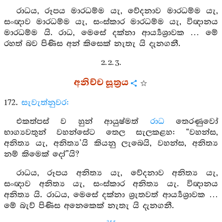
රාධය, රූපය මාරධම්ම යැ, වේදනාව මාරධම්ම යැ,
සංඥාව මාරධම්ම යැ, සංස්කාර මාරධම්ම යැ, විඥානය
මාරධම්ම යි. රාධ, මෙසේ දක්නා ආර්‍ය්‍යශ්‍රාවක … මේ
රහත් බව පිණිස අන් කිසෙක් නැතැ යි දැනගනී.
2. 2. 3.
අනිච්ච සූත්‍රය
172.
සැවැත්නුවර:
එකත්පස් ව හුන් ආයුෂ්මත්
රාධ
තෙරණුවෝ
භාග්‍යවතුන් වහන්සේට තෙල සැලකළහ: “වහන්ස,
අනිත්‍ය යැ, අනිත්‍ය’යි කියනු ලැබෙයි, වහන්ස, අනිත්‍ය
නම් කිමෙක් දෝ”යි?
රාධය, රූපය අනිත්‍ය යැ, වේදනාව අනිත්‍ය යැ,
සංඥාව අනිත්‍ය යැ, සංස්කාර අනිත්‍ය යැ. විඥානය
අනිත්‍ය යි. රාධය, මෙසේ දක්නා ශ්‍රැතවත් ආර්‍ය්‍යශ්‍රාවක …
මේ බැව් පිණිස අනෙකෙක් නැතැ යි දැනගනී.