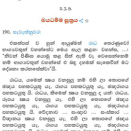
2. 3. 9.
ඛයධම්ම සූත්‍රය
190.
සැවැත්නුවර:
එකත්පස් ව හුන් ආයුෂ්මත්
රාධ
තෙරණුවෝ
භාග්‍යවතුන් වහන්සේට මෙය සැල කළහ: වහන්ස, …:
“නිවන් පිණිස යොමු කළ සිත් ඇති වැ වෙසෙන්නෙම්
නම් භාග්‍යවතුන් වහන්සේ එ බඳු දහමක් සැකෙවින් මට
දේශනා කරනසේක්වා”යි.
රාධය, යමෙක් ක්‍ෂය වනසුලු නම් එහි ලා තොපගේ
ඡන්‍දය පහකටයුතු යැ, රාගය පහකටයුතු යැ, ඡන්‍දරාගය
පහකටයුතු යි. රාධය, කිමෙක් ක්‍ෂය වනසුලු ද යත්: රාධය,
රූපය ක්‍ෂය වනසුලු යැ. එහි ලා තොපගේ ඡන්‍දය
පහකටයුතු යැ, රාගය පහකටයුතු යැ, ඡන්‍දරාගය
පහකටයුතු යි. වේදනාව … සංඥාව … සංස්කාර …
විඥානය ක්‍ෂය වනසුලු යැ, එහි ලා තොපගේ ඡන්‍දය
පහකටයුතු යැ, රාගය පහකටයුතු යැ, ඡන්‍දරාගය