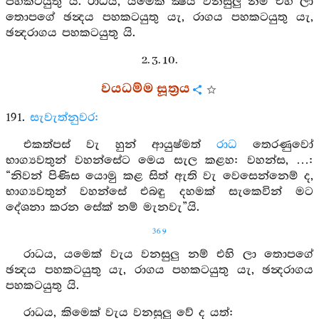
පහකටයුතු යි. රාධය, යමෙක් ක්‍ෂය වනසුලු නම් එහි ලා
තොපගේ ඡන්‍දය පහකටයුතු යැ, රාගය පහකටයුතු යැ,
ඡන්‍දරාගය පහකටයුතු යි.
2. 3. 10.
වයධම්ම සූත්‍රය
191.
සැවැත්නුවර:
එකත්පස් වැ හුන් ආයුෂ්මත්
රාධ
තෙරණුවෝ
භාග්‍යවතුන් වහන්සේට මෙය සැල කළහ: වහන්ස, …:
“නිවන් පිණිස යොමු කළ සිත් ඇති වැ වෙසෙන්නෙම් ද,
භාග්‍යවතුන් වහන්සේ එබඳු දහමක් සැකෙවින් මට
දේශනා කරන සේක් නම් මැනවැ”යි.
369
රාධය, යමෙක් වැය වනසුලු නම් එහි ලා තොපගේ
ඡන්‍දය පහකටයුතු යැ, රාගය පහකටයුතු යැ, ඡන්‍දරාගය
පහකටයුතු යි.
රාධය, කිමෙක් වැය වනසුලු වේ ද යත්: