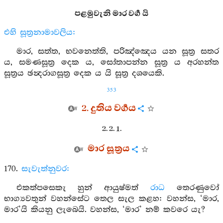
පළමුවැනි මාර වර්‍ග යි
එහි සූත්‍රනාමාවලිය:
මාර, සත්ත, භවනෙත්ති, පරිඤ්ඤෙය යන සූත්‍ර සතර
ය, සමණසූත්‍ර දෙක ය, සෝතාපන්න සූත්‍ර ය අරහන්ත
සූත්‍රය ඡන්‍දරාගසූත්‍ර දෙක ය යි සූත්‍ර දශයෙකි.
353
2. දුතිය වර්‍ගය
2. 2. 1.
මාර සූත්‍රය
170.
සැවැත්නුවර:
එකත්පසෙකැ හුන් ආයුෂ්මත්
රාධ
තෙරණුවෝ
භාග්‍යවතුන් වහන්සේට තෙල සැල කළහ: වහන්ස, ‘මාර,
මාර’යි කියනු ලැබෙයි. වහන්ස, ‘මාර’ නම් කවරෙ යැ?