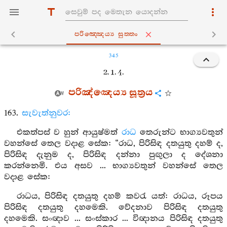
පරිඤ‍්ඤෙය්‍ය සුත‍්තං
345
2. 1. 4.
පරිඤ්ඤෙය්‍ය සූත්‍රය
163.
සැවැත්නුවර:
එකත්පස් ව හුන් ආයුෂ්මත්
රාධ
තෙරුන්ට භාග්‍යවතුන්
වහන්සේ තෙල වදාළ සේක: “රාධ, පිරිසිඳ දතයුතු දහම් ද,
පිරිසිඳ දැනුම ද, පිරිසිඳ දන්නා පුඟුලා ද දේශනා
කරන්නෙමි. එය අසව ... භාග්‍යවතුන් වහන්සේ තෙල
වදාළ සේක:
රාධය, පිරිසිඳ දතයුතු දහම් කවරැ යත්: රාධය, රූපය
පිරිසිඳ දතයුතු දහමෙකි. වේදනාව පිරිසිඳ දතයුතු
දහමෙකි. සංඥාව ... සංස්කාර ... විඥානය පිරිසිඳ දතයුතු