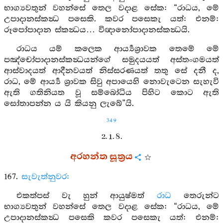
භාග්‍යවතුන් වහන්සේ තෙල වදාළ සේක: “රාධය, මේ
උපාදානස්කන්‍ධ පසෙකි. කවර පසෙකැ යත්: එනම්:
රූපෝපාදාන ස්කන්‍ධය… විඥානෝපාදානස්කන්‍ධයි.
රාධය යම් කලෙක ආර්‍ය්‍යශ්‍රාවක තෙමේ මේ
පඤ්චෝපාදානස්කන්‍ධයන්ගේ සමුදයයත් අස්තංගමයත්
ආස්වාදයත් ආදීනවයත් නිස්සරණයත් තතු සේ දනී ද,
රාධ, මේ ආර්‍ය්‍ය ශ්‍රාවක සිවු අපායෙහි නොවැටෙන සැහැවි
ඇති ගතිනියත වූ සම්බෝධිය පිහිට කොට ඇති
සෝතාපන්න ය යි කියනු ලැබේ”යි.
349
2. 1. 8.
අරහන්ත සූත්‍රය
167.
සැවැත්නුවර:
එකත්පස් වැ හුන් ආයුෂ්මත්
රාධ
තෙරුන්ට
භාග්‍යවතුන් වහන්සේ තෙල වදාළ සේක: “රාධය, මේ
උපාදානස්කන්‍ධ පසෙකි කවර පසෙකැ යත්: එනම්: