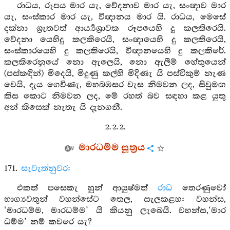
රාධය, රූපය මාර යැ, වේදනාව මාර යැ, සංඥාව මාර
යැ, සංස්කාර මාර යැ, විඥානය මාර යි. රාධය, මෙසේ
දක්නා ශ්‍රැතවත් ආර්‍ය්‍යශ්‍රාවක රූපයෙහි දු කලකිරෙයි.
වේදනා යෙහිදු කලකිරෙයි, සංඥායෙහි දු කලකිරෙයි,
සංස්කාරයෙහි දු කලකිරෙයි, විඥානයෙහි දු කලකිරේ.
කලකිරෙනුයේ නො ඇලෙයි, නො ඇලීම් හේතුයෙන්
(පස්කඳින්) මිදෙයි, මිදුණු කල්හි මිදිණැ යි පස්විකුම් නැණ
වෙයි, දැය ගෙවිණැ, මහබඹසර වැස නිමවන ලද, සිවුමඟ
කිස කොට නිමවන ලද, මේ රහත් බව සඳහා කළ යුතු
අන් කිසෙක් නැතැ යි දැනගනී.
2. 2. 2.
මාරධම්ම සූත්‍රය
171.
සැවැත්නුවර:
එකත් පසෙකැ හුන් ආයුෂ්මත්
රාධ
තෙරණුවෝ
භාග්‍යවතුන් වහන්සේට තෙල, සැලකළහ: වහන්ස,
‘මාරධම්ම, මාරධම්ම’ යි කියනු ලැබෙයි. වහන්ස,‘මාර
ධම්ම’ නම් කවරෙ යැ?