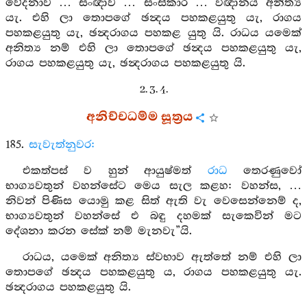
වේදනාව … සංඥාව … සංස්කාර … විඥානය අනිත්‍ය
යැ. එහි ලා තොපගේ ඡන්‍දය පහකළයුතු යැ, රාගය
පහකළයුතු යැ, ඡන්‍දරාගය පහකළ යුතු යි. රාධය යමෙක්
අනිත්‍ය නම් එහි ලා තොපගේ ඡන්‍දය පහකළයුතු යැ,
රාගය පහකළයුතු යැ, ඡන්‍දරාගය පහකළයුතු යි.
2. 3. 4.
අනිච්චධම්ම සූත්‍රය
185.
සැවැත්නුවර:
එකත්පස් ව හුන් ආයුෂ්මත්
රාධ
තෙරණුවෝ
භාග්‍යවතුන් වහන්සේට මෙය සැල කළහ: වහන්ස, …
නිවන් පිණිස යොමු කළ සිත් ඇති වැ වෙසෙන්නෙම් ද,
භාග්‍යවතුන් වහන්සේ එ බඳු දහමක් සැකෙවින් මට
දේශනා කරන සේක් නම් මැනවැ”යි.
රාධය, යමෙක් අනිත්‍ය ස්වභාව ඇත්තේ නම් එහි ලා
තොපගේ ඡන්‍දය පහකළයුතු ය, රාගය පහකළයුතු යැ.
ඡන්‍දරාගය පහකළයුතු යි.