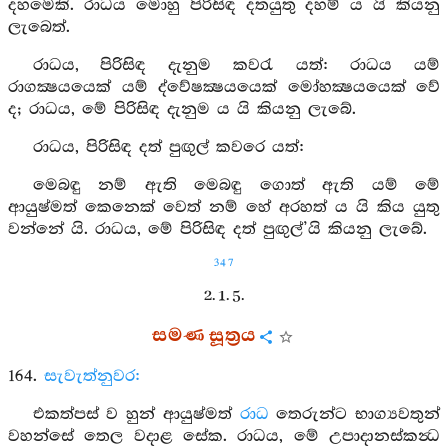
දහමෙකි. රාධය මොහු පිරිසිඳ දතයුතු දහම් ය යි කියනු
ලැබෙත්.
රාධය, පිරිසිඳ දැනුම කවරැ යත්: රාධය යම්
රාගක්‍ෂයයෙක් යම් ද්වේෂක්‍ෂයයෙක් මෝහක්‍ෂයයෙක් වේ
ද; රාධය, මේ පිරිසිඳ දැනුම ය යි කියනු ලැබේ.
රාධය, පිරිසිඳ දත් පුඟුල් කවරෙ යත්:
මෙබඳු නම් ඇති මෙබඳු ගොත් ඇති යම් මේ
ආයුෂ්මත් කෙනෙක් වෙත් නම් හේ අරහත් ය යි කිය යුතු
වන්නේ යි. රාධය, මේ පිරිසිඳ දත් පුඟුල්’යි කියනු ලැබේ.
347
2. 1. 5.
සමණ සූත්‍රය
164.
සැවැත්නුවර:
එකත්පස් ව හුන් ආයුෂ්මත්
රාධ
තෙරුන්ට භාග්‍යවතුන්
වහන්සේ තෙල වදාළ සේක. රාධය, මේ උපාදානස්කන්‍ධ