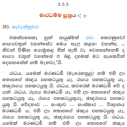
2. 3. 2.
මාරධම්ම සූත්‍රය
183.
සැවැත්නුවර:
එකත්පසෙකැ හුන් ආයුෂ්මත්
රාධ
තෙරණුවෝ
භාග්‍යවතුන් වහන්සේට මෙය සැල කළහ: වහන්ස, ...
නිවන් පිණිස යොමුකළ සිත් ඇති වැ වෙසෙන්නෙම් ද
භාග්‍ය වතුන් වහන්සේ එ බඳු දහමක් මට සැකෙවින්
දෙසනසේක් නම් මැනවැ”යි.
රාධය, යමෙක් මරණධර්‍ම (මැරෙනසුලු) නම් එහි ලා
තොපගේ ඡන්‍දය පහකටයුතු යැ, රාගය පහකටයුතු යැ,
ඡන්‍දරාගය පහකටයුතු යි. රාධය, කවරෙක් මරණධර්‍ම වේ ද
යත්: රාධය, රූපය මරණධර්‍ම යැ. එහි ලා තොපගේ ඡන්‍දය
පහකටයුතු යැ, රාගය පහකටයුතුයැ, ඡන්‍දරාගය පහකට
යුතු යි. වේදනාව … සංඥාව … සංස්කාර … විඥානය
මරණධර්‍ම ය, එහි ලා තොපගේ ඡන්‍දය පහකටයුතු යැ,
රාගය පහකටයුතු යැ, ඡන්‍දරාගය පහකටයුතු යි. රාධය,
යමෙක් මරණධර්‍ම නම් එහි ලා තොපගේ ඡන්‍දය