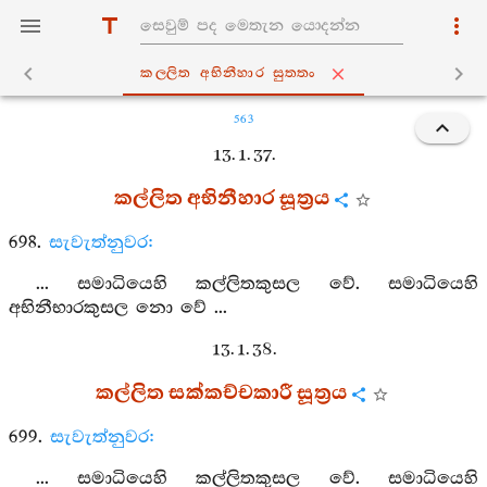
කල‍්ලිත අභිනීහාර සුත‍්තං
563
13. 1. 37.
කල්ලිත අභිනීහාර සූත්‍රය
698.
සැවැත්නුවර:
... සමාධියෙහි කල්ලිතකුසල වේ. සමාධියෙහි
අභිනීභාරකුසල නො වේ ...
13. 1. 38.
කල්ලිත සක්කච්චකාරී සූත්‍රය
699.
සැවැත්නුවර:
... සමාධියෙහි කල්ලිතකුසල වේ. සමාධියෙහි