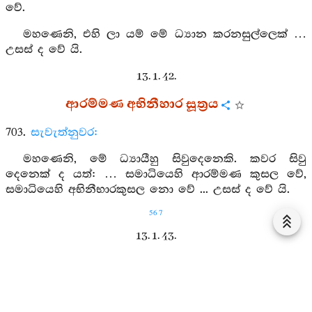
වේ.
මහණෙනි, එහි ලා යම් මේ ධ්‍යාන කරනසුල්ලෙක් …
උසස් ද වේ යි.
13. 1. 42.
ආරම්මණ අභිනීහාර සූත්‍රය
703.
සැවැත්නුවර:
මහණෙනි, මේ ධ්‍යායීහු සිවුදෙනෙකි. කවර සිවු
දෙනෙක් ද යත්: … සමාධියෙහි ආරම්මණ කුසල වේ,
සමාධියෙහි අභිනීභාරකුසල නො වේ ... උසස් ද වේ යි.
567
13. 1. 43.
ආරම්මණ සක්කච්චකාරී සූත්‍රය
704.
සැවැත්නුවර: