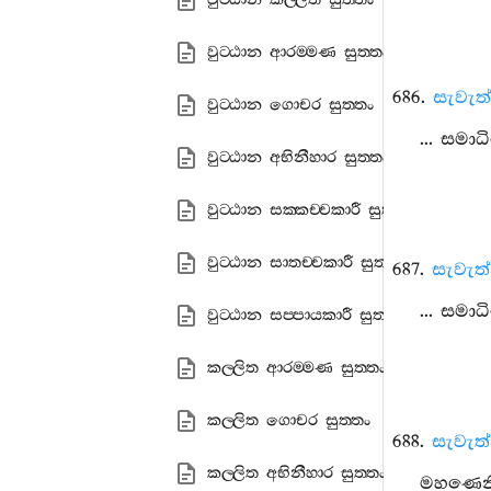
වුට‍්ඨාන ආරම‍්මණ සුත‍්තං
686.
සැවැත්
වුට‍්ඨාන ගොචර සුත‍්තං
... සමා
වුට‍්ඨාන අභිනීහාර සුත‍්තං
වුට‍්ඨාන සක‍්කච‍්චකාරී සුත‍්තං
වුට‍්ඨාන සාතච‍්චකාරී සුත‍්තං
687.
සැවැත්
... සමා
වුට‍්ඨාන සප‍්පායකාරී සුත‍්තං
කල‍්ලිත ආරම‍්මණ සුත‍්තං
කල‍්ලිත ගොචර සුත‍්තං
688.
සැවැත්
කල‍්ලිත අභිනීහාර සුත‍්තං
මහණෙනි,