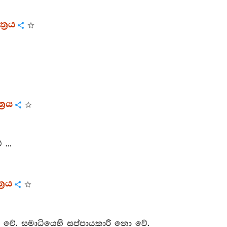
්‍රය
්‍රය
...
්‍රය
ල වේ. සමාධියෙහි සප්පායකාරි නො වේ.