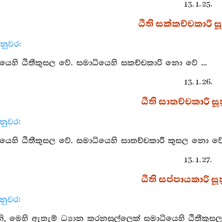
13. 1. 25.
ඨිති සක්කච්චකාරී සූත
නුවර:
ධියෙහි ඨිතීකුසල වේ. සමාධියෙහි සකච්චකාරි නො වේ ...
13. 1. 26.
ඨිති සාතච්චකාරී සූත
නුවර:
ධියෙහි ඨිතීකුසල වේ. සමාධියෙහි සාතච්චකාරී කුසල නො වේ 
13. 1. 27.
ඨිති සප්පායකාරී සූත
නුවර:
 මෙහි ඇතැම් ධ්‍යාන කරනසුල්ලෙක් සමාධියෙහි ඨිතීකුස