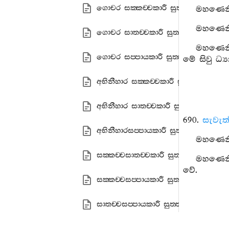
ගොචර සක‍්කච‍්චකාරී සුත‍්තං
මහණෙනි
මහණෙනි,
ගොචර සාතච‍්චකාරී සුත‍්තං
මහණෙනි
ගොචර සප‍්පායකාරී සුත‍්තං
මේ සිවු ධ්
අභිනීහාර සක‍්කච‍්චකාරී සුත‍්තං
අභිනීහාර සාතච‍්චකාරී සුත‍්තං
690.
සැවැත
අභිනීහාරසප‍්පායකාරී සුත‍්තං
මහණෙනි,
සක‍්කච‍්චසාතච‍්චකාරී සුත‍්තං
මහණෙනි
වේ.
සක‍්කච‍්චසප‍්පායකාරී සුත‍්තං
සාතච‍්චසප‍්පායකාරී සුත‍්තං
සළායතනවග‍්ගො