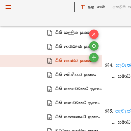
සමාපත‍්ති සප‍්පායකාරී සුත‍්තං
සූත්‍ර නාම
ඨිති වුට‍්ඨාන සුත‍්තං
ඨිති කල‍්ලිත සුත‍්තං
ඨිති ආරම‍්මණ සුත‍්තං
ඨිති ගොචර සුත‍්තං
684.
සැවැත්
ඨිති අභිනීහාර සුත‍්තං
... සමා
ඨිති සක‍්කච‍්චකාරී සුත‍්තං
ඨිති සාතච‍්චකාරී සුත‍්තං
685.
සැවැත්
ඨිති සප‍්පායකාරී සුත‍්තං
... සමා
වුට‍්ඨාන කල‍්ලිත සුත‍්තං