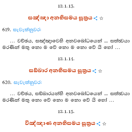
12. 1. 13.
සඤ්ඤා අනභිසමය සූත්‍රය
619.
සැවැත්නුවර:
… වච්ඡය, සඤ්ඤාවෙහි අනවබෝධයෙන් ... සත්ත්‍වයා
මරණින් මතු නො ම වේ නො ම නො වේ යි හෝ …
12. 1. 14.
සඞ්ඛාර අනභිසමය සූත්‍රය
620.
සැවැත්නුවර:
… වච්ඡය, සඞ්ඛාරයන්හි අනවබෝධයෙන් ... සත්ත්‍වයා
මරණින් මතු නො වේ නො ම නො වේ යි හෝ …
12. 1. 15.
විඤ්ඤාණ අනභිසමය සූත්‍රය