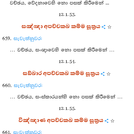
වච්ඡය, වේදනාවෙහි නො පසක් කිරීමෙන් ...
12. 1. 53.
සඤ්ඤා අපච්චකඛ කම්ම සූත්‍රය
659.
සැවැත්නුවර:
… වච්ඡය, සංඥාවෙහි නො පසක් කිරීමෙන් …
12. 1. 54.
සඞ්ඛාර අපච්චකඛ කම්ම සූත්‍රය
660.
සැවැත්නුවර:
… වච්ඡය, සංස්කාරයන්හි නො පසක් කිරීමෙන් …
12. 1. 55.
විඤ්ඤාණ අපච්චකඛ කම්ම සූත්‍රය
661.
සැවැත්නුවර: