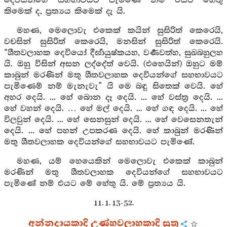
දෙවියන්ගේ සහභාවයට පැමිණේ නම් එයට හේතු
කිමෙක් ද, ප්‍රත්‍යය කිමෙක් දැ යි.
මහණ, මෙලොවැ එකෙක් කයින් සුසිරිත් කෙරෙයි,
වචසින් සුසිරිත් කෙරෙයි, මනසින් සුසිරිත් කෙරෙයි.
“ශීතවලාහක දෙවියෝ දීර්‍ඝායුෂ්කයහ, වර්‍ණවත්හ, සුඛබහුලහ
යි. ඔහු විසින් අසන ලද්දේත් වෙයි. (එහෙයින්) ඔහුට මම්
කාබුන් මරණින් මතු ශීතවලාහක දෙවියන්ගේ සහභාවයට
පැමිණෙම් නම් මැනැවැ” යි මෙ බඳු සිතෙක් වෙයි. හේ
අහර දෙයි. ... හේ බොන දෑ දෙයි. ... හේ වස්ත්‍ර දෙයි. ...
හේ වහන් දෙයි. … හේ මල් දෙයි. ... හේ ගඳ දෙයි. ... හේ
විලවුන් දෙයි. ... හේ සෙනසුන් දෙයි. ... හේ වෙසෙනතැන්
දෙයි. ... හේ පහන් උපකරණ දෙයි. හේ කාබුන් මරණින්
මතු ශීතවලාහක දෙවියන්ගේ සහභාවයට පැමිණේ.
මහණ, යම් හෙයෙකින් මෙලොවැ එකෙක් කාබුන්
මරණින් මතු ශීතවලාහක දෙවියන්ගේ සහභාවයට
පැමිණේ නම් එයට මේ හේතු යි. මේ ප්‍රත්‍යය යි.
11. 1. 13-52.
අන්නදායකාදි උණ්හවලාහකාදි සූත්‍ර