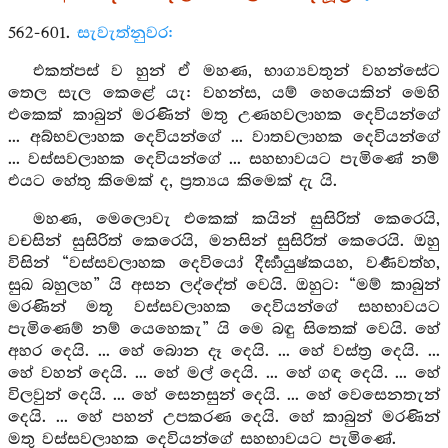
562-601.
සැවැත්නුවර:
එකත්පස් ව හුන් ඒ මහණ, භාග්‍යවතුන් වහන්සේට
තෙල සැල කෙළේ යැ: වහන්ස, යම් හෙයෙකින් මෙහි
එකෙක් කාබුන් මරණින් මතු උණහවලාහක දෙවියන්ගේ
... අබ්භවලාහක දෙවියන්ගේ ... වාතවලාහක දෙවියන්ගේ
... වස්සවලාහක දෙවියන්ගේ ... සහභාවයට පැමිණේ නම්
එයට හේතු කිමෙක් ද, ප්‍රත්‍යය කිමෙක් දැ යි.
මහණ, මෙලොවැ එකෙක් කයින් සුසිරිත් කෙරෙයි,
වචසින් සුසිරිත් කෙරෙයි, මනසින් සුසිරිත් කෙරෙයි. ඔහු
විසින් “වස්සවලාහක දෙවියෝ දීර්‍ඝායුෂ්කයහ, වර්‍ණවත්හ,
සුඛ බහුලහ” යි අසන ලද්දේත් වෙයි. ඔහුට: “මම් කාබුන්
මරණින් මතූ වස්සවලාහක දෙවියන්ගේ සහභාවයට
පැමිණෙම් නම් යෙහෙකැ” යි මෙ බඳු සිතෙක් වෙයි. හේ
අහර දෙයි. ... හේ බොන දෑ දෙයි. ... හේ වස්ත්‍ර දෙයි. ...
හේ වහන් දෙයි. ... හේ මල් දෙයි. ... හේ ගඳ දෙයි. ... හේ
විලවුන් දෙයි. ... හේ සෙනසුන් දෙයි. ... හේ වෙසෙනතැන්
දෙයි. ... හේ පහන් උපකරණ දෙයි. හේ කාබුන් මරණින්
මතු වස්සවලාහක දෙවියන්ගේ සහභාවයට පැමිණේ.