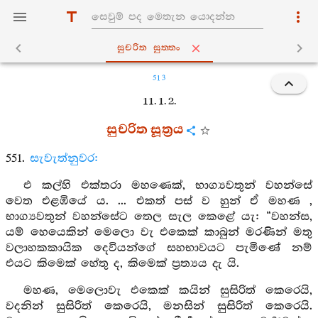
සුචරිත සුත‍්තං
513
11. 1. 2.
සුචරිත සූත්‍රය
551.
සැවැත්නුවර:
එ කල්හි එක්තරා මහණෙක්, භාග්‍යවතුන් වහන්සේ
වෙත එළඹියේ ය. ... එකත් පස් ව හුන් ඒ මහණ ,
භාග්‍යවතුන් වහන්සේට තෙල සැල කෙළේ යැ: “වහන්ස,
යම් හෙයෙකින් මෙලො වැ එකෙක් කාබුන් මරණින් මතු
වලාහකකායික දෙවියන්ගේ සහභාවයට පැමිණේ නම්
එයට කිමෙක් හේතු ද, කිමෙක් ප්‍රත්‍යය දැ යි.
මහණ, මෙලොවැ එකෙක් කයින් සුසිරිත් කෙරෙයි,
වදනින් සුසිරිත් කෙරෙයි, මනසින් සුසිරිත් කෙරෙයි.