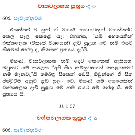
වාතවලාහක සූත්‍රය
605.
සැවැත්නුවර:
එකත්පස් ව හුන් ඒ මහණ භාග්‍යවතුන් වහන්සේට
තෙල සැල කෙළේ යැ: වහන්ස, “යම් හෙයෙකින්
එක්කලෙක (විකෘති වශයෙන්) දැඩි සුළඟ වේ නම් එයට
කිමෙක් හේතු ද, කිමෙක් ප්‍රත්‍යය දැ”යි.
මහණ, වාතවලාහක නම් දෙවි කෙනෙක් ඇතියහ.
ඔවුනට යම් කලෙක “අපි සිය කම්සුවයෙන් කෙළනමෝ
නම් මැනවැ”යි මෙබඳු සිතෙක් වෙයි, ඔවුන්ගේ ඒ සිත
පිහිටුවීම අනුව දැඩි සුළං වේ. මහණ යම් හෙයෙකින්
එක්කලෙක දැඩි සුළඟ වේ නම් එයට මේ හේතු යි. මේ
ප්‍රත්‍යය යි.
11. 1. 57.
වස්සවලාහක සූත්‍රය
606.
සැවැත්නුවර: