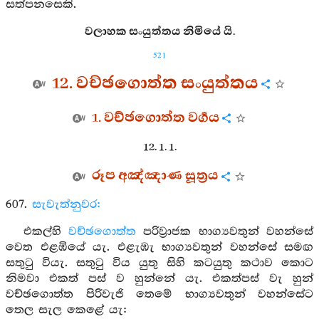
සත්පනසෙකි.
වලාහක සංයුත්තය නිමියේ යි.
521
12. වච්ඡගොත්ත සංයුත්තය
1. වච්ඡගොත්ත වර්‍ගය
12. 1. 1.
රූප අඤ්ඤාණ සූත්‍රය
607.
සැවැත්නුවර:
එකල්හි
වච්ඡගොත්ත
පරිව්‍රාජක භාග්‍යවතුන් වහන්සේ
වෙත එළඹියේ යැ. එළැඹැ භාග්‍යවතුන් වහන්සේ සමඟ
සතුටු වියැ. සතුටු විය යුතු සිහි කටයුතු කථාව කොට
නිමවා එකත් පස් ව හුන්නේ යැ. එකත්පස් වැ හුන්
වච්ඡගොත්ත පිරිවැජි තෙමේ භාග්‍යවතුන් වහන්සේට
තෙල සැල කෙළේ යැ: