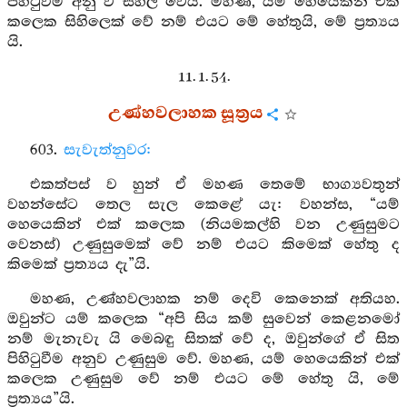
පිහිටුවීම අනු ව සිහිල වෙයි. මහණ, යම් හෙයෙකින් එක්
කලෙක සිහිලෙක් වේ නම් එයට මේ හේතුයි, මේ ප්‍රත්‍යය
යි.
11. 1. 54.
උණ්හවලාහක සූත්‍රය
603.
සැවැත්නුවර:
එකත්පස් ව හුන් ඒ මහණ තෙමේ භාග්‍යවතුන්
වහන්සේට තෙල සැල කෙළේ යැ: වහන්ස, “යම්
හෙයෙකින් එක් කලෙක (නියමකල්හි වන උණුසුමට
වෙනස්) උණුසුමෙක් වේ නම් එයට කිමෙක් හේතු ද
කිමෙක් ප්‍රත්‍යය දැ”යි.
මහණ, උණ්හවලාහක නම් දෙවි කෙනෙක් අතියහ.
ඔවුන්ට යම් කලෙක “අපි සිය කම් සුවෙන් කෙළනමෝ
නම් මැනැවැ යි මෙබඳු සිතක් වේ ද, ඔවුන්ගේ ඒ සිත
පිහිටුවීම අනුව උණුසුම වේ. මහණ, යම් හෙයෙකින් එක්
කලෙක උණුසුම වේ නම් එයට මේ හේතු යි, මේ
ප්‍රත්‍යය”යි.