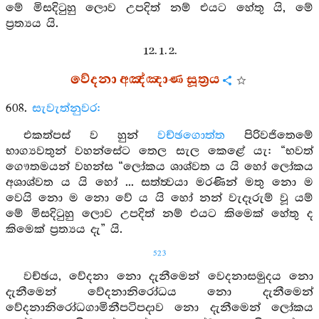
මේ මිසදිටුහු ලොව උපදිත් නම් එයට හේතු යි, මේ
ප්‍රත්‍යය යි.
12. 1. 2.
වේදනා අඤ්ඤාණ සූත්‍රය
608.
සැවැත්නුවර:
එකත්පස් ව හුන්
වච්ඡගොත්ත
පිරිවජිතෙමේ
භාග්‍යවතුන් වහන්සේට තෙල සැල කෙළේ යැ: “භවත්
ගෞතමයන් වහන්ස “ලෝකය ශාශ්වත ය යි හෝ ලෝකය
අශාශ්වත ය යි හෝ ... සත්ත්‍වයා මරණින් මතු නො ම
වෙයි නො ම නො වේ ය යි හෝ නන් වැදෑරුම් වූ යම්
මේ මිසදිටුහු ලොව උපදිත් නම් එයට කිමෙක් හේතු ද
කිමෙක් ප්‍රත්‍යය දැ” යි.
523
වච්ඡය, වේදනා නො දැනීමෙන් වෙදනාසමුදය නො
දැනීමෙන් වේදනානිරෝධය නො දැනීමෙන්
වේදනානිරෝධගාමිනීපටිපදාව නො දැනීමෙන් ලෝකය