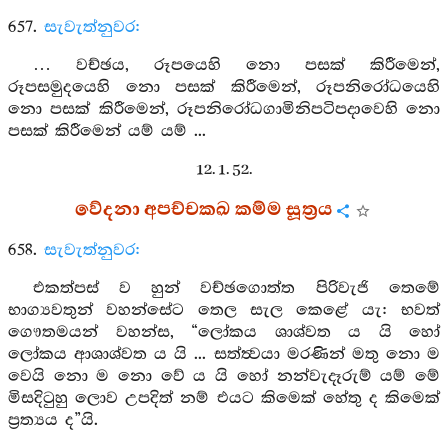
657.
සැවැත්නුවර:
… වච්ඡය, රූපයෙහි නො පසක් කිරීමෙන්,
රූපසමුදයෙහි නො පසක් කිරීමෙන්, රූපනිරෝධයෙහි
නො පසක් කිරීමෙන්, රූපනිරෝධගාමිනිපටිපදාවෙහි නො
පසක් කිරීමෙන් යම් යම් ...
12. 1. 52.
වේදනා අපච්චකඛ කම්ම සූත්‍රය
658.
සැවැත්නුවර:
එකත්පස් ව හුන් වච්ඡගොත්ත පිරිවැජි තෙමේ
භාග්‍යවතුන් වහන්සේට තෙල සැල කෙළේ යැ: භවත්
ගෞතමයන් වහන්ස, “ලෝකය ශාශ්වත ය යි හෝ
ලෝකය ආශාශ්වත ය යි ... සත්ත්‍වයා මරණින් මතු නො ම
වෙයි නො ම නො වේ ය යි හෝ නන්වැදෑරුම් යම් මේ
මිසදිටුහු ලොව උපදිත් නම් එයට කිමෙක් හේතු ද කිමෙක්
ප්‍රත්‍යය ද”යි.