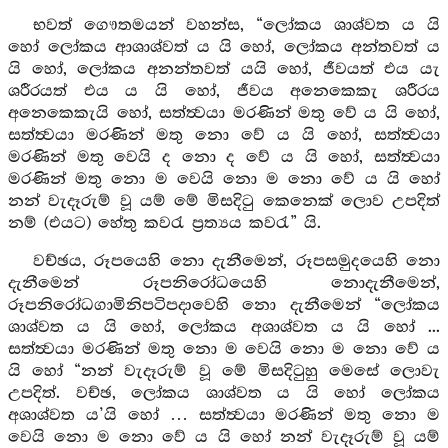
භවත් ගෞතමයන් වහන්ස, “ලෝකය ශාශ්වත ය යි
හෝ ලෝකය ආශාශ්වත් ය යි හෝ, ලෝකය අන්තවත් ය
යි හෝ, ලෝකය අනන්තවත් යයි හෝ, ජීවයත් එය යැ
ශරීරයත් එය ය යි හෝ, ජීවය අනෙකෙකැ ශරීරය
අනෙකෙකැයි හෝ, සත්ත්‍වයා මරණින් මතු වේ ය යි හෝ,
සත්ත්‍වයා මරණින් මතු නො වේ ය යි හෝ, සත්ත්‍වයා
මරණින් මතු වෙයි ද නො ද වේ ය යි හෝ, සත්ත්‍වයා
මරණින් මතු නො ම වෙයි නො ම නො වේ ය යි හෝ
නන් වැදෑරුම් වූ යම් මේ මිසදිටු කෙනෙක් ලොව උපදිත්
නම් (එයට) හේතු කවරැ ප්‍රත්‍යය කවරැ” යි.
වච්ඡය, රූපයෙහි නො දැනීමෙන්, රූපසමුදයෙහි නො
දැනීමෙන් රූපනිරෝධයෙහි නොදැනීමෙන්,
රූපනිරෝධගාමිනිපටිපදාවෙහි නො දැනීමෙන් “ලෝකය
ශාශ්වත ය යි හෝ, ලෝකය අශාශ්වත ය යි හෝ ...
සත්ත්‍වයා මරණින් මතු නො ම වෙයි නො ම නො වේ ය
යි හෝ “නන් වැදෑරුම් වූ මේ මිසදිටුහු මෙසේ ලොවැ
උපදිත්. වච්ඡ, ලෝකය ශාශ්වත ය යි හෝ ලෝකය
අශාශ්වත ය’යි හෝ … සත්ත්‍වයා මරණින් මතු නො ම
වෙයි නො ම නො වේ ය යි හෝ නන් වැදෑරුම් වූ යම්