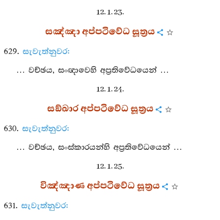
12. 1. 23.
සඤ්ඤා අප්පටිවේධ සූත්‍රය
629.
සැවැත්නුවර:
… වච්ඡය, සංඥාවෙහි අප්‍රතිවේධයෙන් …
12. 1. 24.
සඞ්ඛාර අප්පටිවේධ සූත්‍රය
630.
සැවැත්නුවර:
… වච්ඡය, සංස්කාරයන්හි අප්‍රතිවේධයෙන් …
12. 1. 25.
විඤ්ඤාණ අප්පටිවේධ සූත්‍රය
631.
සැවැත්නුවර: