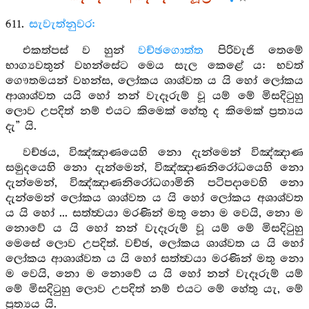
611.
සැවැත්නුවර:
එකත්පස් ව හුන්
වච්ඡගොත්ත
පිරිවැජි තෙමේ
භාග්‍යවතුන් වහන්සේට මෙය සැල කෙළේ ය: භවත්
ගෞතමයන් වහන්ස, ලෝකය ශාශ්වත ය යි හෝ ලෝකය
ආශාශ්වත යයි හෝ නන් වැදෑරුම් වූ යම් මේ මිසදිටුහු
ලොව උපදිත් නම් එයට කිමෙක් හේතු ද කිමෙක් ප්‍රත්‍යය
දැ” යි.
වච්ඡය, විඤ්ඤාණයෙහි නො දැන්මෙන් විඤ්ඤාණ
සමුදයෙහි නො දැන්මෙන්, විඤ්ඤාණනිරෝධයෙහි නො
දැන්මෙන්, විඤ්ඤාණනිරෝධගාමිනි පටිපදාවෙහි නො
දැන්මෙන් ලෝකය ශාශ්වත ය යි හෝ ලෝකය අශාශ්වත
ය යි හෝ ... සත්ත්‍වයා මරණින් මතු නො ම වෙයි, නො ම
නොවේ ය යි හෝ නන් වැදෑරුම් වූ යම් මේ මිසදිටුහු
මෙසේ ලොව උපදිත්. වච්ඡ, ලෝකය ශාශ්වත ය යි හෝ
ලෝකය ආශාශ්වත ය යි හෝ සත්ත්‍වයා මරණින් මතු නො
ම වෙයි, නො ම නොවේ ය යි හෝ නන් වැදෑරුම් යම්
මේ මිසදිටුහු ලොව උපදිත් නම් එයට මේ හේතු යැ, මේ
ප්‍රත්‍යය යි.