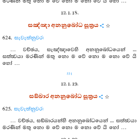
මරණින් මතු නො ම වේ නො ම නො වේ යි හෝ …
12. 1. 18.
සඤ්ඤා අනනුබෝධ සූත්‍රය
624.
සැවැත්නුවර:
… වච්ඡය, සැඤ්ඤාවෙහි අනනුබෝධයෙන් ...
සත්ත්‍වයා මරණින් මතු නො ම වේ නො ම නො වේ යි
හෝ …
531
12. 1. 19.
සඞ්ඛාර අනනුබෝධ සූත්‍රය
625.
සැවැත්නුවර:
… වච්ඡය, සඞ්ඛාරයන්හි අනනුබෝධයෙන් ... සත්ත්‍වයා
මරණින් මතු නො ම වේ නො ම නො වේ යි හෝ …