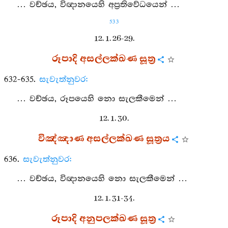
… වච්ඡය, විඥානයෙහි අප්‍රතිවේධයෙන් …
533
12. 1. 26-29.
රූපාදි අසල්ලක්ඛණ සූත්‍ර
632-635.
සැවැත්නුවර:
… වච්ඡය, රූපයෙහි නො සැලකීමෙන් …
12. 1. 30.
විඤ්ඤාණ අසල්ලක්ඛණ සූත්‍රය
636.
සැවැත්නුවර:
… වච්ඡය, විඥානයෙහි නො සැලකීමෙන් …
12. 1. 31-34.
රූපාදි අනුපලක්ඛණ සූත්‍ර