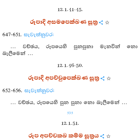
12. 1. 41-45.
රූපාදි අසමපෙක්ඛණ සූත්‍ර
647-651.
සැවැත්නුවර:
… වච්ඡය, රූපයෙහි පුනපුනා මැනවින් නො
බැලීමෙන් …
12. 1. 46-50.
රූපාදි අපච්චුපෙක්ඛණ සූත්‍ර
652-656.
සැවැත්නුවර:
… වච්ඡය, රූපයෙහි පුන පුනා නො බැලීමෙන් …
535
12. 1. 51.
රූප අපච්චකඛ කම්ම සූත්‍රය