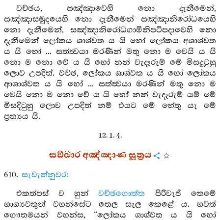
වච්ඡය, සඤ්ඤාවෙහි නො දැනීමෙන්,
සඤ්ඤාසමුදයෙහි නො දැනීමෙන් සඤ්ඤානිරෝධයෙහි
නො දැනීමෙන්, සඤ්ඤානිරෝධගාමිනිපටිපදාවෙහි නො
දැනීමෙන් ලෝකය ශාශ්වත ය යි හෝ ලෝකය අශාශ්වත
ය යි හෝ ... සත්ත්‍වයා මරණින් මතු නො ම වෙයි ය යි
නො ම නො වේ ය යි හෝ නන් වැදෑරුම් මේ මිසදුටුහු
ලොව උපදිත්. වච්ඡ, ලෝකය ශාශ්වත ය යි හෝ ලෝකය
ආශාශ්වත ය යි හෝ ... සත්ත්‍වයා මරණින් මතු නො ම
වෙයි නො ම නො වේ ය යි හෝ නන් වැදෑරුම් යම් මේ
මිසදිටුහු ලොව උපදිත් නම් එයට මේ හේතු යැ මේ
ප්‍රත්‍යය යි.
12. 1. 4.
සඞ්ඛාර අඤ්ඤාණ සූත්‍රය
610.
සැවැත්නුවර:
එකත්පස් ව හුන්
වච්ඡගොත්ත
පිරිවැජි තෙමේ
භාග්‍යවතුන් වහන්සේට තෙල සැල කෙළේ ය. භවත්
ගෞතමයන් වහන්ස, “ලෝකය ශාශ්වත ය යි හෝ