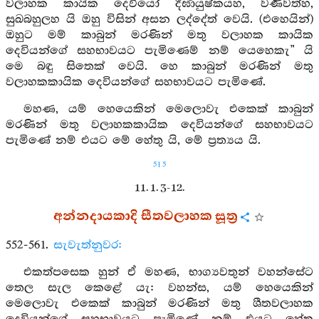
වලාහක කායික දෙවියෝ දීර්‍ඝායුෂ්කයහ, වර්‍ණවත්හ,
සුඛබහුලහ යි ඔහු විසින් අසන ලද්දේත් වෙයි. (එහෙයින්)
ඔහුට මම් කාබුන් මරණින් මතු වලාහක කායික
දෙවියන්ගේ සහභාවයට පැමිණෙම් නම් යෙහෙකැ” යි
මෙ බඳු සිතෙක් වෙයි. හෙ කාබුන් මරණින් මතු
වලාහකකායික දෙවියන්ගේ සහභාවයට පැමිණේ.
මහණ, යම් හෙයෙකින් මෙලොවැ එකෙක් කාබුන්
මරණින් මතු වලාහකකායික දෙවියන්ගේ සහභාවයට
පැමිණේ නම් එයට මේ හේතු යි, මේ ප්‍රත්‍යය යි.
515
11. 1. 3-12.
අන්නදායකාදි සීතවලාහක සූත්‍ර
552-561.
සැවැත්නුවර:
එකත්පසෙක හුන් ඒ මහණ, භාග්‍යවතුන් වහන්සේට
තෙල සැල කෙළේ යැ: වහන්ස, යම් හෙයෙකින්
මෙලොවැ එකෙක් කාබුන් මරණින් මතු ශීතවලාහක