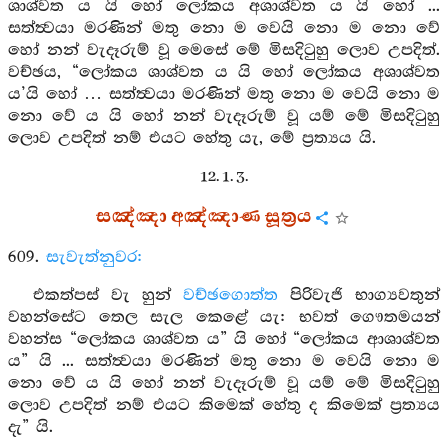
ශාශ්වත ය යි හෝ ලෝකය අශාශ්වත ය යි හෝ ...
සත්ත්‍වයා මරණින් මතු නො ම වෙයි නො ම නො වේ
හෝ නන් වැදෑරුම් වූ මෙසේ මේ මිසදිටුහු ලොව උපදිත්.
වච්ඡය, “ලෝකය ශාශ්වත ය යි හෝ ලෝකය අශාශ්වත
ය’යි හෝ … සත්ත්‍වයා මරණින් මතු නො ම වෙයි නො ම
නො වේ ය යි හෝ නන් වැදෑරුම් වූ යම් මේ මිසදිටුහු
ලොව උපදිත් නම් එයට හේතු යැ, මේ ප්‍රත්‍යය යි.
12. 1. 3.
සඤ්ඤා අඤ්ඤාණ සූත්‍රය
609.
සැවැත්නුවර:
එකත්පස් වැ හුන්
වච්ඡගොත්ත
පිරිවැජි භාග්‍යවතුන්
වහන්සේට තෙල සැල කෙළේ යැ: භවත් ගෞතමයන්
වහන්ස “ලෝකය ශාශ්වත ය” යි හෝ “ලෝකය ආශාශ්වත
ය” යි ... සත්ත්‍වයා මරණින් මතු නො ම වෙයි නො ම
නො වේ ය යි හෝ නන් වැදෑරුම් වූ යම් මේ මිසදිටුහු
ලොව උපදිත් නම් එයට කිමෙක් හේතු ද කිමෙක් ප්‍රත්‍යය
දැ” යි.