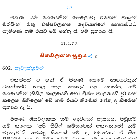
517
මහණ, යම් හෙයෙකින් මෙලොවැ එකෙක් කාබුන්
මරණින් මතු වස්සවලාහක දෙවියන්ගේ සහභාවයට
පැමිණේ නම් එයට මේ හේතු යි, මේ ප්‍රත්‍යය යි.
11. 1. 53.
සීතවලාහක සූත්‍රය
602.
සැවැත්නුවර:
එකත්පස් ව හුන් ඒ මහණ තෙමේ භාග්‍යවතුන්
වහන්සේට තෙල සැල කෙළේ යැ: වහන්ස, යම්
හෙයෙකින් (සිහිල් කාලයෙහි හෝ ග්‍රීෂ්ම කාලයෙහි වූ) එක්
කලෙක සිහිලෙක් වේ නම් එයට කිමෙක් හේතු ද කිමෙක්
ප්‍රත්‍යය දැ යි.
මහණ, ශීතවලාහක නම් දෙවියෝ ඇතියහ. ඔවුන්ට
යම් කලෙක “අපි සිහිල් කම්සුවෙන් කෙළනමෝ නම්
මැනැව”යි මෙබඳු සිතෙක් වේ ද, ඔවුන්ගේ ඒ සිත