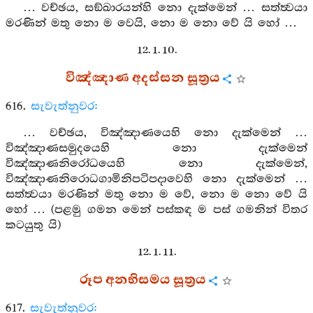
… වච්ඡය, සඞ්ඛාරයන්හි නො දැක්මෙන් … සත්ත්‍වයා
මරණින් මතු නො ම වෙයි, නො ම නො වේ යි හෝ …
12. 1. 10.
විඤ්ඤාණ අදස්සන සූත්‍රය
616.
සැවැත්නුවර:
… වච්ඡය, විඤ්ඤාණයෙහි නො දැක්මෙන් …
විඤ්ඤාණසමුදයෙහි නො දැක්මෙන්
විඤ්ඤාණනිරෝධයෙහි නො දැක්මෙන්,
විඤ්ඤාණනිරොධගාමිනිපටිපදාවෙහි නො දැක්මෙන් …
සත්ත්‍වයා මරණින් මතු නො ම වේ, නො ම නො වේ යි
හෝ … (පළමු ගමන මෙන් පස්කඳ ම පස් ගමනින් විතර
කටයුතු යි)
12. 1. 11.
රූප අනභිසමය සූත්‍රය
617.
සැවැත්නුවර: