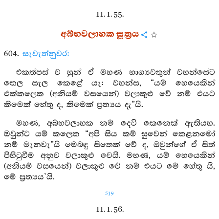
11. 1. 55.
අබ්භවලාහක සූත්‍රය
604.
සැවැත්නුවර:
එකත්පස් ව හුන් ඒ මහණ භාග්‍යවතුන් වහන්සේට
තෙල සැල කෙළේ යැ: වහන්ස, “යම් හෙයෙකින්
එක්කලෙක (අනියම් වසයෙන්) වලාකුළු වේ නම් එයට
කිමෙක් හේතු ද, කිමෙක් ප්‍රත්‍යය දැ”යි.
මහණ, අබ්භවලාහක නම් දෙවි කෙනෙක් ඇතියහ.
ඔවුන්ට යම් කලෙක “අපි සිය කම් සුවෙන් කෙළනමෝ
නම් මැනවැ”යි මෙබඳු සිතෙක් වේ ද, ඔවුන්ගේ ඒ සිත්
පිහිටුවීම අනුව වලාකුළු වෙයි. මහණ, යම් හෙයෙකින්
(අනියම් වසයෙන්) වලාකුළු වේ නම් එයට මේ හේතු යි,
මේ ප්‍රත්‍යය’යි.
519
11. 1. 56.