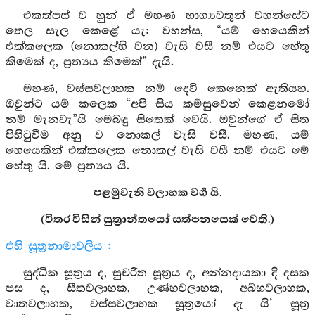
එකත්පස් ව හුන් ඒ මහණ භාග්‍යවතුන් වහන්සේට
තෙල සැල කෙළේ යැ: වහන්ස, “යම් හෙයෙකින්
එක්කලෙක (නොකල්හි වන) වැසි වසී නම් එයට හේතු
කිමෙක් ද, ප්‍රත්‍යය කිමෙක්” දැයි.
මහණ, වස්සවලාහක නම් දෙවි කෙනෙක් ඇතියහ.
ඔවුන්ට යම් කලෙක “අපි සිය කම්සුවෙන් කෙළනමෝ
නම් මැනවැ”යි මෙබඳු සිතෙක් වෙයි. ඔවුන්ගේ ඒ සිත
පිහිටුවීම අනු ව නොකල් වැසි වසී. මහණ, යම්
හෙයෙකින් එක්කලෙක නොකල් වැසි වසී නම් එයට මේ
හේතු යි. මේ ප්‍රත්‍යය යි.
පළමුවැනි වලාහක වර්‍ග යි.
(විතර විසින් සුත්‍රාන්තයෝ සත්පනසෙක් වෙති.)
එහි සූත්‍රනාමාවලිය :
සුද්ධික සූත්‍රය ද, සුචරිත සූත්‍රය ද, අන්නදායකා දි දසක
පස ද, සීතවලාහක, උණ්හවලාහක, අබ්භවලාහක,
වාතවලාහක, වස්සවලාහක සූත්‍රයෝ දැ යි’ සූත්‍ර