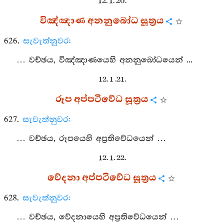
12. 1. 20.
විඤ්ඤාණ අනනුබෝධ සූත්‍රය
626.
සැවැත්නුවර:
… වච්ඡය, විඤ්ඤාණයෙහි අනනුබෝධයෙන් ...
12. 1 .21.
රූප අප්පටිවේධ සූත්‍රය
627.
සැවැත්නුවර:
… වච්ඡය, රූපයෙහි අප්‍රතිවේධයෙන් …
12. 1. 22.
වේදනා අප්පටිවේධ සූත්‍රය
628.
සැවැත්නුවර:
… වච්ඡය, වේදනායෙහි අප්‍රතිවේධයෙන් …