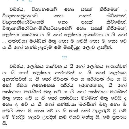
වච්ඡය, විඥානයෙහි නො පසක් කිරීමෙන් ,
විඥානසමුදයෙහි නො පසක් කිරීමෙන්,
විඥානනිරෝධයෙහි නො පසක් කිරීමෙන්,
විඥානනිරෝධගාමිනීපටිපදාවෙහි නො පසක් කිරීමෙන්,
ලෝකය ශාශ්වත ය යි හෝ ලෝකය අශාශ්වත ය යි හෝ
... සත්ත්‍වයා මරණින් මතු නො ම වෙයි නො ම නො වේ
ය යි හෝ නන්වැදෑරුම් මේ මිසදිටුහු ලොව උපදිත්.
537
වච්ඡය, ලෝකය ශාශ්වත ය යි හෝ ලෝකය ආශාශ්වත්
ය යි හෝ ලෝකය අන්තවත් ය යි හෝ ලෝකය
අනන්තවත් ය යි හෝ ජීවයත් එය ය ශරීරයත් එය ය යි
හෝ ජීවය අනෙකෙක ශරීරය අනෙකෙකැ යි හෝ
සත්ත්‍වයා මරණින් මතු වේ ය යි හෝ සත්ත්‍වයා මරණින්
මතු නො වේ ය යි හෝ සත්ත්‍වයා මරණින් මතු වෙයි ද
නො ද වේ ය යි හෝ සත්ත්‍වයා මරණින් මතු නො ම
වෙයි නො ම නො වේ ය යි හෝ නන් වැදෑරුම් වූ යම්
මේ මිසදිටු ලොව උපදිත් නම් එයට හේතු යි, මේ ප්‍රත්‍යය
යි.