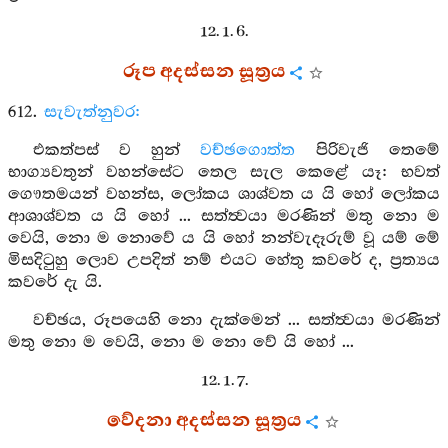
12. 1. 6.
රූප අදස්සන සූත්‍රය
612.
සැවැත්නුවර:
එකත්පස් ව හුන්
වච්ඡගොත්ත
පිරිවැජි තෙමේ
භාග්‍යවතුන් වහන්සේට තෙල සැල කෙළේ යෑ: භවත්
ගෞතමයන් වහන්ස, ලෝකය ශාශ්වත ය යි හෝ ලෝකය
ආශාශ්වත ය යි හෝ ... සත්ත්‍වයා මරණින් මතු නො ම
වෙයි, නො ම නොවේ ය යි හෝ නන්වැදෑරුම් වූ යම් මේ
මිසදිටුහු ලොව උපදිත් නම් එයට හේතු කවරේ ද, ප්‍රත්‍යය
කවරේ දැ යි.
වච්ඡය, රූපයෙහි නො දැක්මෙන් ... සත්ත්‍වයා මරණින්
මතු නො ම වෙයි, නො ම නො වේ යි හෝ ...
12. 1. 7.
වේදනා අදස්සන සූත්‍රය