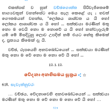
එකත්පස් ව හුන්
වච්ඡගොත්ත
පිරිවැජිතෙමේ
භාග්‍යවතුන් වහන්සේට මෙය සැල කෙළේ යැ ; භවත්
ගෞතමයන් වහන්ස, “ලෝකය ශාශ්වත ය යි හෝ
ලෝකය ආශාශ්වත ය යි හෝ ... සත්ත්‍වයා මරණින් මතු
නො ම වෙයි නො ම නොවේ ය යි හෝ නන්වැදෑරුම්
යම් මේ මිසදිටුහු ලොව උපදිත් නම් එයට හේතු කිමෙක්
ද, ප්‍රත්‍යය කිමෙක් දැ යි.
වච්ඡ, රූපයෙහි අනවබෝධයෙන් ... සත්ත්‍වයා මරණින්
මතු නො ම වේ නො ම නො වේ යි හෝ ...
12. 1. 12.
වේදනා අනභිසමය සූත්‍රය
618.
සැවැත්නුවර:
… වච්ඡය, වේදනාවෙහි අනවබෝධයෙන් ... සත්ත්‍වයා
මරණින් මතු නො ම වේ නො ම නො වේ යි හෝ …
529