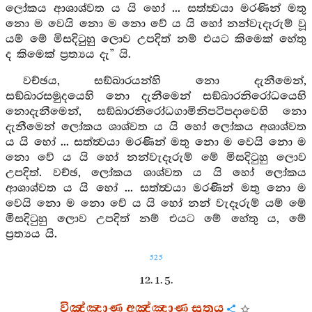
ලෝකය ආශාශ්වත ය යි හෝ ... සත්ත්‍වයා මරණින් මතු
නො ම වෙයි නො ම නො වේ ය යි හෝ නන්වැදෑරුම් වූ
යම් මේ මිසදිටුහු ලොව උපදිත් නම් එයට කිමෙක් හේතු
ද කිමෙක් ප්‍රත්‍යය දැ” යි.
වච්ඡය, සඞ්ඛාරයන්හි නො දැනීමෙන්,
සඞ්ඛාරසමුදයෙහි නො දැනීමෙන් සඞ්ඛාරනිරෝධයෙහි
නොදැනීමෙන්, සඞ්ඛාරනිරෝධගාමිනිපටිපදාවෙහි නො
දැනීමෙන් ලෝකය ශාශ්වත ය යි හෝ ලෝකය අශාශ්වත
ය යි හෝ ... සත්ත්‍වයා මරණින් මතු නො ම වෙයි නො ම
නො වේ ය යි හෝ නන්වැදෑරුම් මේ මිසදිටුහු ලොව
උපදිත්. වච්ඡ, ලෝකය ශාශ්වත ය යි හෝ ලෝකය
ආශාශ්වත ය යි හෝ ... සත්ත්‍වයා මරණින් මතු නො ම
වෙයි නො ම නො වේ ය යි හෝ නන් වැදෑරුම් යම් මේ
මිසදිටුහු ලොව උපදිත් නම් එයට මේ හේතු ය, මේ
ප්‍රත්‍යය යි.
525
12. 1. 5.
විඤ්ඤාණ අඤ්ඤාණ සූත්‍රය