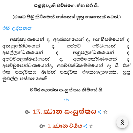
පළමුවැනි වච්ඡගොත්ත වර්‍ග යි.
(එකට පිඬු කිරීමෙන් පස්පනස් සූත්‍ර කෙනෙක් වෙත්.)
එහි උද්දානය:
අඤ්ඤාණයෙන් ද, අදස්සනයෙන් ද, අනභිසමයෙන් ද,
අනනුබෝධයෙන් ද, අප්පටි වේධයෙන් ද,
අසල්ලක්ඛණයෙන් ද, අනුපලක්ඛණයෙන් ද,
අපච්චුපලක්ඛණයෙන් ද, අසමපෙක්ඛණයෙන් ද,
අපච්චුපෙක්ඛණයෙන්ද, අපච්චක්ඛකම්මයෙන් දැ යි එක්
එක පඤ්චකය බැගින් පඤ්චක එකොළොසෙකි. සූත්‍ර
මුළුල්ල පස්පනසෙකි
වච්ඡගොත්ත සංයුත්තය නිමියේ යි.
539
13. ඣාන සංයුත්තය
1. ඣාන වර්‍ගය