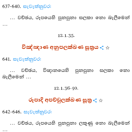
637-640.
සැවැත්නුවර:
… වච්ඡය, රූපයෙහි පුනපුනා සලකා නො බැලීමෙන්
…
12. 1. 35.
විඤ්ඤාණ අනුපලක්ඛණ සූත්‍රය
641.
සැවැත්නුවර:
… වච්ඡය, විඥානයෙහි පුනපුනා සලකා නො
බැලීමෙන් …
12. 1. 36-40.
රූපාදි අපච්චුලක්ඛණ සූත්‍ර
642-646.
සැවැත්නුවර:
… වච්ඡය, රූපයෙහි පුනපුනා ලකුණු නො බැලීමෙන්
…