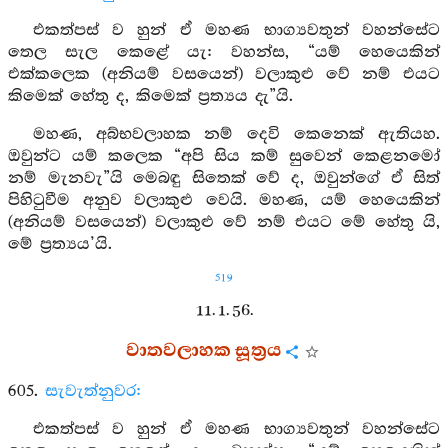
එකත්පස් ව හුන් ඒ මහණ භාග්‍යවතුන් වහන්සේට
තෙල සැල කෙළේ යැ: වහන්ස, “යම් හෙයෙකින්
එක්කලෙක (අනියම් වසයෙන්) වලාකුළු වේ නම් එයට
කිමෙක් හේතු ද, කිමෙක් ප්‍රත්‍යය දැ”යි.
මහණ, අබ්භවලාහක නම් දෙවි කෙනෙක් ඇතියහ.
ඔවුන්ට යම් කලෙක “අපි සිය කම් සුවෙන් කෙළනමෝ
නම් මැනවැ”යි මෙබඳු සිතෙක් වේ ද, ඔවුන්ගේ ඒ සිත්
පිහිටුවීම අනුව වලාකුළු වෙයි. මහණ, යම් හෙයෙකින්
(අනියම් වසයෙන්) වලාකුළු වේ නම් එයට මේ හේතු යි,
මේ ප්‍රත්‍යය’යි.
519
11. 1. 56.
වාතවලාහක සූත්‍රය
605.
සැවැත්නුවර:
එකත්පස් ව හුන් ඒ මහණ භාග්‍යවතුන් වහන්සේට