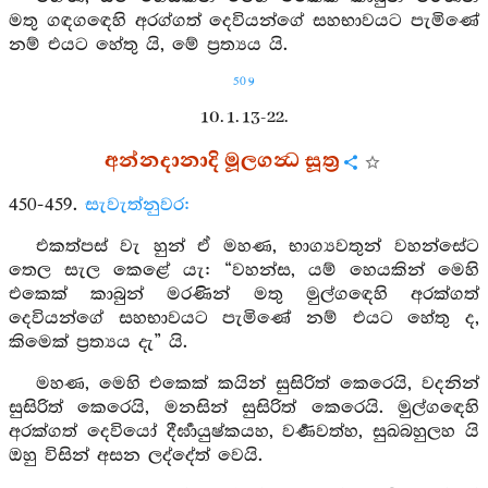
මතු ගඳගඳෙහි අරග්ගත් දෙවියන්ගේ සහභාවයට පැමිණේ
නම් එයට හේතු යි, මේ ප්‍රත්‍යය යි.
509
10. 1. 13-22.
අන්නදානාදි මූලගන්‍ධ සූත්‍ර
450-459.
සැවැත්නුවර:
එකත්පස් වැ හුන් ඒ මහණ, භාග්‍යවතුන් වහන්සේට
තෙල සැල කෙළේ යැ: “වහන්ස, යම් හෙයකින් මෙහි
එකෙක් කාබුන් මරණින් මතු මුල්ගඳෙහි අරක්ගත්
දෙවියන්ගේ සහභාවයට පැමිණේ නම් එයට හේතු ද,
කිමෙක් ප්‍රත්‍යය දැ” යි.
මහණ, මෙහි එකෙක් කයින් සුසිරිත් කෙරෙයි, වදනින්
සුසිරිත් කෙරෙයි, මනසින් සුසිරිත් කෙරෙයි. මුල්ගඳෙහි
අරක්ගත් දෙවියෝ දීර්‍ඝායුෂ්කයහ, වර්‍ණවත්හ, සුඛබහුලහ යි
ඔහු විසින් අසන ලද්දේත් වෙයි.