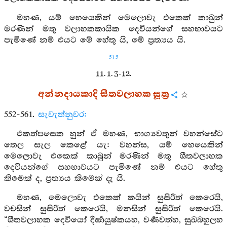
මහණ, යම් හෙයෙකින් මෙලොවැ එකෙක් කාබුන්
මරණින් මතු වලාහකකායික දෙවියන්ගේ සහභාවයට
පැමිණේ නම් එයට මේ හේතු යි, මේ ප්‍රත්‍යය යි.
515
11. 1. 3-12.
අන්නදායකාදි සීතවලාහක සූත්‍ර
552-561.
සැවැත්නුවර:
එකත්පසෙක හුන් ඒ මහණ, භාග්‍යවතුන් වහන්සේට
තෙල සැල කෙළේ යැ: වහන්ස, යම් හෙයෙකින්
මෙලොවැ එකෙක් කාබුන් මරණින් මතු ශීතවලාහක
දෙවියන්ගේ සහභාවයට පැමිණේ නම් එයට හේතු
කිමෙක් ද, ප්‍රත්‍යය කිමෙක් දැ යි.
මහණ, මෙලොවැ එකෙක් කයින් සුසිරිත් කෙරෙයි,
වචසින් සුසිරිත් කෙරෙයි, මනසින් සුසිරිත් කෙරෙයි.
“ශීතවලාහක දෙවියෝ දීර්‍ඝායුෂ්කයහ, වර්‍ණවත්හ, සුඛබහුලහ