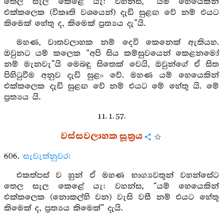
තෙල සැල කෙළේ යැ: වහන්ස, “යම් හෙයෙකින්
එක්කලෙක (විකෘති වශයෙන්) දැඩි සුළඟ වේ නම් එයට
කිමෙක් හේතු ද, කිමෙක් ප්‍රත්‍යය දැ”යි.
මහණ, වාතවලාහක නම් දෙවි කෙනෙක් ඇතියහ.
ඔවුනට යම් කලෙක “අපි සිය කම්සුවයෙන් කෙළනමෝ
නම් මැනවැ”යි මෙබඳු සිතෙක් වෙයි, ඔවුන්ගේ ඒ සිත
පිහිටුවීම අනුව දැඩි සුළං වේ. මහණ යම් හෙයෙකින්
එක්කලෙක දැඩි සුළඟ වේ නම් එයට මේ හේතු යි. මේ
ප්‍රත්‍යය යි.
11. 1. 57.
වස්සවලාහක සූත්‍රය
606.
සැවැත්නුවර:
එකත්පස් ව හුන් ඒ මහණ භාග්‍යවතුන් වහන්සේට
තෙල සැල කෙළේ යැ: වහන්ස, “යම් හෙයෙකින්
එක්කලෙක (නොකල්හි වන) වැසි වසී නම් එයට හේතු
කිමෙක් ද, ප්‍රත්‍යය කිමෙක්” දැයි.