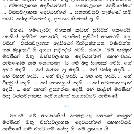
... අබ්භවලාහක දෙවියන්ගේ ... වාතවලාහක දෙවියන්ගේ
... වස්සවලාහක දෙවියන්ගේ ... සහභාවයට පැමිණේ නම්
එයට හේතු කිමෙක් ද, ප්‍රත්‍යය කිමෙක් දැ යි.
මහණ, මෙලොවැ එකෙක් කයින් සුසිරිත් කෙරෙයි,
වචසින් සුසිරිත් කෙරෙයි, මනසින් සුසිරිත් කෙරෙයි. ඔහු
විසින් “වස්සවලාහක දෙවියෝ දීර්‍ඝායුෂ්කයහ, වර්‍ණවත්හ,
සුඛ බහුලහ” යි අසන ලද්දේත් වෙයි. ඔහුට: “මම් කාබුන්
මරණින් මතූ වස්සවලාහක දෙවියන්ගේ සහභාවයට
පැමිණෙම් නම් යෙහෙකැ” යි මෙ බඳු සිතෙක් වෙයි. හේ
අහර දෙයි. ... හේ බොන දෑ දෙයි. ... හේ වස්ත්‍ර දෙයි. ...
හේ වහන් දෙයි. ... හේ මල් දෙයි. ... හේ ගඳ දෙයි. ... හේ
විලවුන් දෙයි. ... හේ සෙනසුන් දෙයි. ... හේ වෙසෙනතැන්
දෙයි. ... හේ පහන් උපකරණ දෙයි. හේ කාබුන් මරණින්
මතු වස්සවලාහක දෙවියන්ගේ සහභාවයට පැමිණේ.
517
මහණ, යම් හෙයෙකින් මෙලොවැ එකෙක් කාබුන්
මරණින් මතු වස්සවලාහක දෙවියන්ගේ සහභාවයට
පැමිණේ නම් එයට මේ හේතු යි, මේ ප්‍රත්‍යය යි.