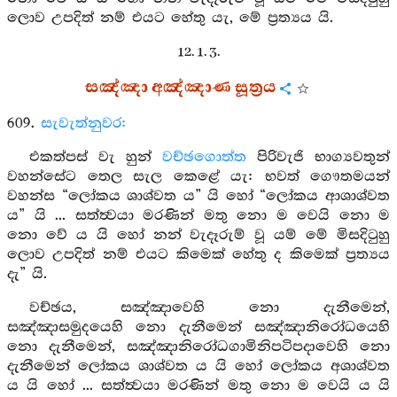
ලොව උපදිත් නම් එයට හේතු යැ, මේ ප්‍රත්‍යය යි.
12. 1. 3.
සඤ්ඤා අඤ්ඤාණ සූත්‍රය
609.
සැවැත්නුවර:
එකත්පස් වැ හුන්
වච්ඡගොත්ත
පිරිවැජි භාග්‍යවතුන්
වහන්සේට තෙල සැල කෙළේ යැ: භවත් ගෞතමයන්
වහන්ස “ලෝකය ශාශ්වත ය” යි හෝ “ලෝකය ආශාශ්වත
ය” යි ... සත්ත්‍වයා මරණින් මතු නො ම වෙයි නො ම
නො වේ ය යි හෝ නන් වැදෑරුම් වූ යම් මේ මිසදිටුහු
ලොව උපදිත් නම් එයට කිමෙක් හේතු ද කිමෙක් ප්‍රත්‍යය
දැ” යි.
වච්ඡය, සඤ්ඤාවෙහි නො දැනීමෙන්,
සඤ්ඤාසමුදයෙහි නො දැනීමෙන් සඤ්ඤානිරෝධයෙහි
නො දැනීමෙන්, සඤ්ඤානිරෝධගාමිනිපටිපදාවෙහි නො
දැනීමෙන් ලෝකය ශාශ්වත ය යි හෝ ලෝකය අශාශ්වත
ය යි හෝ ... සත්ත්‍වයා මරණින් මතු නො ම වෙයි ය යි