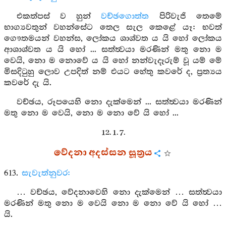
එකත්පස් ව හුන්
වච්ඡගොත්ත
පිරිවැජි තෙමේ
භාග්‍යවතුන් වහන්සේට තෙල සැල කෙළේ යෑ: භවත්
ගෞතමයන් වහන්ස, ලෝකය ශාශ්වත ය යි හෝ ලෝකය
ආශාශ්වත ය යි හෝ ... සත්ත්‍වයා මරණින් මතු නො ම
වෙයි, නො ම නොවේ ය යි හෝ නන්වැදෑරුම් වූ යම් මේ
මිසදිටුහු ලොව උපදිත් නම් එයට හේතු කවරේ ද, ප්‍රත්‍යය
කවරේ දැ යි.
වච්ඡය, රූපයෙහි නො දැක්මෙන් ... සත්ත්‍වයා මරණින්
මතු නො ම වෙයි, නො ම නො වේ යි හෝ ...
12. 1. 7.
වේදනා අදස්සන සූත්‍රය
613.
සැවැත්නුවර:
… වච්ඡය, වේදනාවෙහි නො දැක්මෙන් … සත්ත්‍වයා
මරණින් මතු නො ම වෙයි නො ම නො වේ යි හෝ …
යි.