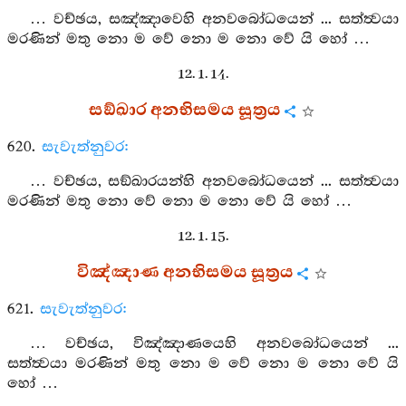
… වච්ඡය, සඤ්ඤාවෙහි අනවබෝධයෙන් ... සත්ත්‍වයා
මරණින් මතු නො ම වේ නො ම නො වේ යි හෝ …
12. 1. 14.
සඞ්ඛාර අනභිසමය සූත්‍රය
620.
සැවැත්නුවර:
… වච්ඡය, සඞ්ඛාරයන්හි අනවබෝධයෙන් ... සත්ත්‍වයා
මරණින් මතු නො වේ නො ම නො වේ යි හෝ …
12. 1. 15.
විඤ්ඤාණ අනභිසමය සූත්‍රය
621.
සැවැත්නුවර:
… වච්ඡය, විඤ්ඤාණයෙහි අනවබෝධයෙන් ...
සත්ත්‍වයා මරණින් මතු නො ම වේ නො ම නො වේ යි
හෝ …