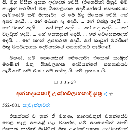
යි. ඔහු විසින් අසන ලද්දේත් වෙයි. (එහෙයින්) ඔහුට මම්
කාබුන් මරණින් මතු ශීතවලාහක දෙවියන්ගේ සහභාවයට
පැමිණෙම් නම් මැනැවැ” යි මෙ බඳු සිතෙක් වෙයි. හේ
අහර දෙයි. ... හේ බොන දෑ දෙයි. ... හේ වස්ත්‍ර දෙයි. ...
හේ වහන් දෙයි. … හේ මල් දෙයි. ... හේ ගඳ දෙයි. ... හේ
විලවුන් දෙයි. ... හේ සෙනසුන් දෙයි. ... හේ වෙසෙනතැන්
දෙයි. ... හේ පහන් උපකරණ දෙයි. හේ කාබුන් මරණින්
මතු ශීතවලාහක දෙවියන්ගේ සහභාවයට පැමිණේ.
මහණ, යම් හෙයෙකින් මෙලොවැ එකෙක් කාබුන්
මරණින් මතු ශීතවලාහක දෙවියන්ගේ සහභාවයට
පැමිණේ නම් එයට මේ හේතු යි. මේ ප්‍රත්‍යය යි.
11. 1. 13-52.
අන්නදායකාදි උණ්හවලාහකාදි සූත්‍ර
562-601.
සැවැත්නුවර:
එකත්පස් ව හුන් ඒ මහණ, භාග්‍යවතුන් වහන්සේට
තෙල සැල කෙළේ යැ: වහන්ස, යම් හෙයෙකින් මෙහි
එකෙක් කාබුන් මරණින් මතු උණහවලාහක දෙවියන්ගේ