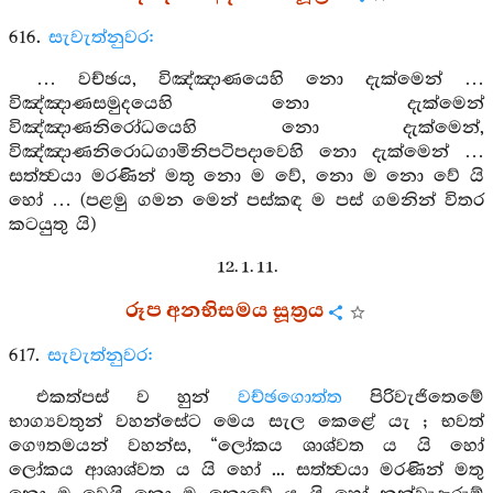
616.
සැවැත්නුවර:
… වච්ඡය, විඤ්ඤාණයෙහි නො දැක්මෙන් …
විඤ්ඤාණසමුදයෙහි නො දැක්මෙන්
විඤ්ඤාණනිරෝධයෙහි නො දැක්මෙන්,
විඤ්ඤාණනිරොධගාමිනිපටිපදාවෙහි නො දැක්මෙන් …
සත්ත්‍වයා මරණින් මතු නො ම වේ, නො ම නො වේ යි
හෝ … (පළමු ගමන මෙන් පස්කඳ ම පස් ගමනින් විතර
කටයුතු යි)
12. 1. 11.
රූප අනභිසමය සූත්‍රය
617.
සැවැත්නුවර:
එකත්පස් ව හුන්
වච්ඡගොත්ත
පිරිවැජිතෙමේ
භාග්‍යවතුන් වහන්සේට මෙය සැල කෙළේ යැ ; භවත්
ගෞතමයන් වහන්ස, “ලෝකය ශාශ්වත ය යි හෝ
ලෝකය ආශාශ්වත ය යි හෝ ... සත්ත්‍වයා මරණින් මතු