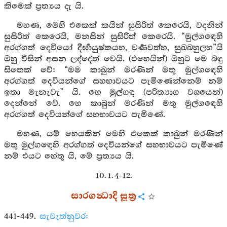
කිමෙක් ප්‍රත්‍යය දැ යි.
මහණ, මෙහි එකෙක් කයින් සුසිරිත් කෙරෙයි, වදනින්
සුසිරිත් කෙරෙයි, මනසින් සුසිරිත් කෙරෙයි. “මුල්ගඳෙහි
අරග්ගත් දෙවියෝ දීර්‍ඝායුෂ්කයහ, වර්‍ණවත්හ, සුඛබහුලහ”යි
ඔහු විසින් අසන ලද්දේත් වෙයි. (එහෙයින්) ඔහුට මෙ බඳු
සිතෙක් වේ: “මම කාබුන් මරණින් මතු මුල්ගඳෙහි
අරග්ගත් දෙවියන්ගේ සහභාවයට පැමිණෙන්නෙම් නම්
ඉතා මැනැවැ” යි. හෙ මුල්ගඳ (පරිත්‍යාග වශයෙන්)
දෙන්නේ වේ. හෙ කාබුන් මරණින් මතු මුල්ගඳෙහි
අරග්ගත් දෙවියන්ගේ සහභාවයට පැමිණේ.
මහණ, යම් හෙයකින් මෙහි එකෙක් කාබුන් මරණින්
මතු මුල්ගඳෙහි අරග්ගත් දෙවියන්ගේ සහභාවයට පැමිණේ
නම් එයට හේතු යි, මේ ප්‍රත්‍යය යි.
10. 1. 4-12.
සාරගන්‍ධාදි සූත්‍ර
441-449.
සැවැත්නුවර: