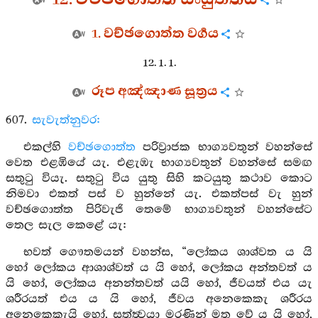
1. වච්ඡගොත්ත වර්‍ගය
12. 1. 1.
රූප අඤ්ඤාණ සූත්‍රය
607.
සැවැත්නුවර:
එකල්හි
වච්ඡගොත්ත
පරිව්‍රාජක භාග්‍යවතුන් වහන්සේ
වෙත එළඹියේ යැ. එළැඹැ භාග්‍යවතුන් වහන්සේ සමඟ
සතුටු වියැ. සතුටු විය යුතු සිහි කටයුතු කථාව කොට
නිමවා එකත් පස් ව හුන්නේ යැ. එකත්පස් වැ හුන්
වච්ඡගොත්ත පිරිවැජි තෙමේ භාග්‍යවතුන් වහන්සේට
තෙල සැල කෙළේ යැ:
භවත් ගෞතමයන් වහන්ස, “ලෝකය ශාශ්වත ය යි
හෝ ලෝකය ආශාශ්වත් ය යි හෝ, ලෝකය අන්තවත් ය
යි හෝ, ලෝකය අනන්තවත් යයි හෝ, ජීවයත් එය යැ
ශරීරයත් එය ය යි හෝ, ජීවය අනෙකෙකැ ශරීරය
අනෙකෙකැයි හෝ, සත්ත්‍වයා මරණින් මතු වේ ය යි හෝ,