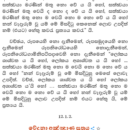
සත්ත්‍වයා මරණින් මතු නො වේ ය යි හෝ, සත්ත්‍වයා
මරණින් මතු වෙයි ද නො ද වේ ය යි හෝ, සත්ත්‍වයා
මරණින් මතු නො ම වෙයි නො ම නො වේ ය යි හෝ
නන් වැදෑරුම් වූ යම් මේ මිසදිටු කෙනෙක් ලොව උපදිත්
නම් (එයට) හේතු කවරැ ප්‍රත්‍යය කවරැ” යි.
වච්ඡය, රූපයෙහි නො දැනීමෙන්, රූපසමුදයෙහි නො
දැනීමෙන් රූපනිරෝධයෙහි නොදැනීමෙන්,
රූපනිරෝධගාමිනිපටිපදාවෙහි නො දැනීමෙන් “ලෝකය
ශාශ්වත ය යි හෝ, ලෝකය අශාශ්වත ය යි හෝ ...
සත්ත්‍වයා මරණින් මතු නො ම වෙයි නො ම නො වේ ය
යි හෝ “නන් වැදෑරුම් වූ මේ මිසදිටුහු මෙසේ ලොවැ
උපදිත්. වච්ඡ, ලෝකය ශාශ්වත ය යි හෝ ලෝකය
අශාශ්වත ය’යි හෝ … සත්ත්‍වයා මරණින් මතු නො ම
වෙයි නො ම නො වේ ය යි හෝ නන් වැදෑරුම් වූ යම්
මේ මිසදිටුහු ලොව උපදිත් නම් එයට හේතු යි, මේ
ප්‍රත්‍යය යි.
12. 1. 2.
වේදනා අඤ්ඤාණ සූත්‍රය