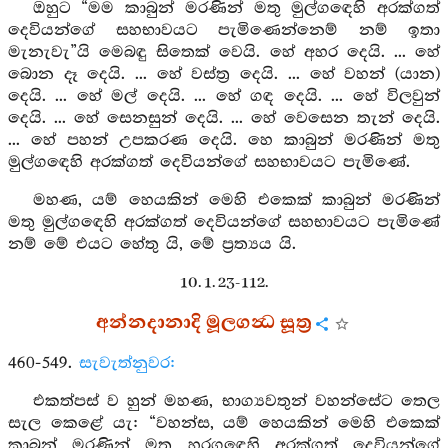
ඔහුට “මම කාබුන් මරණින් මතු මුල්ගඳෙහි අරක්ගත්
දෙවියන්ගේ සහභාවයට පැමිණෙන්නෙම් නම් ඉතා
මැනැවැ”යි මෙබඳු සිතෙක් වෙයි. හේ අහර දෙයි. ... හේ
බොන දෑ දෙයි. ... හේ වස්ත්‍ර දෙයි. ... හේ වහන් (යාන)
දෙයි. ... හේ මල් දෙයි. ... හේ ගඳ දෙයි. ... හේ විලවුන්
දෙයි. ... හේ සෙනසුන් දෙයි. ... හේ වෙසෙන තැන් දෙයි.
... හේ පහන් උපකරණ දෙයි. හෙ කාබුන් මරණින් මතු
මුල්ගඳෙහි අරක්ගත් දෙවියන්ගේ සහභාවයට පැමිණේ.
මහණ, යම් හෙයකින් මෙහි එකෙක් කාබුන් මරණින්
මතු මුල්ගඳෙහි අරක්ගත් දෙවියන්ගේ සහභාවයට පැමිණේ
නම් මේ එයට හේතු යි, මේ ප්‍රත්‍යය යි.
10. 1. 23-112.
අන්නදානාදි මූලගන්‍ධ සූත්‍ර
460-549.
සැවැත්නුවර:
එකත්පස් ව හුන් මහණ, භාග්‍යවතුන් වහන්සේට තෙල
සැල කෙළේ යැ: “වහන්ස, යම් හෙයකින් මෙහි එකෙක්
කාබුන් මරණින් මතු හරගඳෙහි අරක්ගත් දෙවියන්ගේ