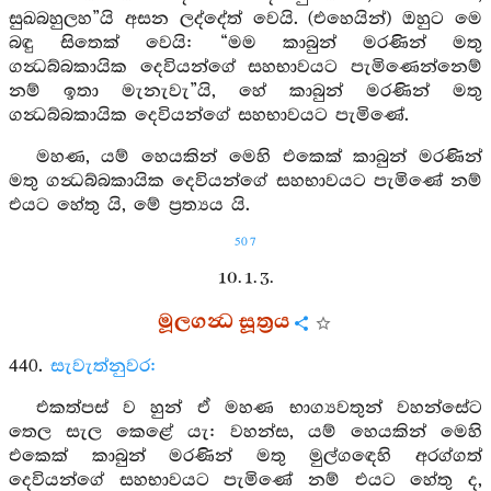
සුඛබහුලහ”යි අසන ලද්දේත් වෙයි. (එහෙයින්) ඔහුට මෙ
බඳු සිතෙක් වෙයි: “මම කාබුන් මරණින් මතු
ගන්‍ධබ්බකායික දෙවියන්ගේ සහභාවයට පැමිණෙන්නෙම්
නම් ඉතා මැනැවැ”යි, හේ කාබුන් මරණින් මතු
ගන්‍ධබ්බකායික දෙවියන්ගේ සහභාවයට පැමිණේ.
මහණ, යම් හෙයකින් මෙහි එකෙක් කාබුන් මරණින්
මතු ගන්‍ධබ්බකායික දෙවියන්ගේ සහභාවයට පැමිණේ නම්
එයට හේතු යි, මේ ප්‍රත්‍යය යි.
507
10. 1. 3.
මූලගන්‍ධ සූත්‍රය
440.
සැවැත්නුවර:
එකත්පස් ව හුන් ඒ මහණ භාග්‍යවතුන් වහන්සේට
තෙල සැල කෙළේ යැ: වහන්ස, යම් හෙයකින් මෙහි
එකෙක් කාබුන් මරණින් මතු මුල්ගඳෙහි අරග්ගත්
දෙවියන්ගේ සහභාවයට පැමිණේ නම් එයට හේතු ද,