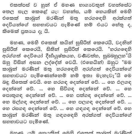
එකත්පස් ව හුන් ඒ මහණ භාග්‍යවතුන් වහන්සේට
තෙල සැල කෙළේ යැ: වහන්ස, යම් හෙයකින් මෙහි
එකෙක් කාබුන් මරණින් මතු හරගඳෙහි අරක්ගත්
දෙවියන්ගේ සහභාවයට පැමිණේ නම් එයට හේතු ද,
කිමෙක් ප්‍රත්‍යය දැ යි.
මහණ, මෙහි එකෙක් කයින් සුසිරිත් කෙරෙයි, වදනින්
සුසිරිත් කෙරෙයි, සිතින් සුසිරිත් කෙරෙයි. “හරගඳෙහි
අරග්ගත් දෙවියෝ දීර්‍ඝායුෂ්කයහ, වර්‍ණවත්හ, සුඛබහුලහ”යි
ඔහු විසින් අසන ලද්දේත් වෙයි. (එහෙයින්) ඔහුට “මම
කාබුන් මරණින් මතු හරගඳෙහි අරග්ගත් දෙවියන්ගේ
සහභාවයට පැමිණෙන්නෙම් නම් ඉතා මැනැවැ”යි මෙ
බඳු සිතෙක් වෙයි. හෙ හරගඳ දෙන්නේ වේ. ... හෙ ඵලගඳ
දෙන්නේ වේ. ... හෙ සිවිගඳ දෙන්නේ වේ. ... හෙ
පොතුගඳ දෙන්නේ වේ. ... හෙ පත්ගඳ දෙන්නේ වේ. ...
හෙ මල්ගඳ දෙන්නේ වේ. ... හෙ පලගඳ දෙන්නේ වේ. ...
හෙ රසගඳ දෙන්නේ වේ. ... හෙ ගඳගඳ දෙන්නේ වේ. හෙ
කාබුන් මරණින් මතු ගඳගඳෙහි අරක්ගත් දෙවියන්ගේ
සහභාවයට පැමිණේ.
මහණ, යම් හෙයකින් මෙහි එකෙක් කාබුන් මරණින්