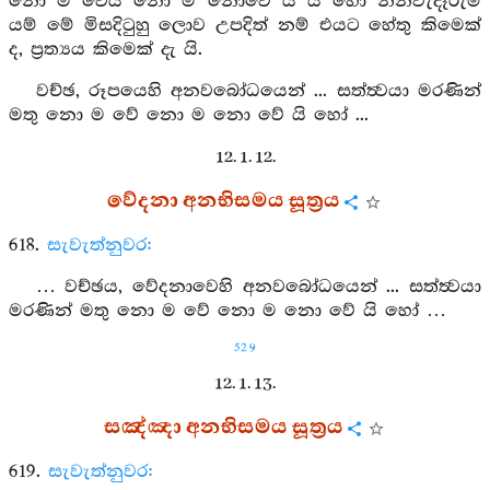
නො ම වෙයි නො ම නොවේ ය යි හෝ නන්වැදෑරුම්
යම් මේ මිසදිටුහු ලොව උපදිත් නම් එයට හේතු කිමෙක්
ද, ප්‍රත්‍යය කිමෙක් දැ යි.
වච්ඡ, රූපයෙහි අනවබෝධයෙන් ... සත්ත්‍වයා මරණින්
මතු නො ම වේ නො ම නො වේ යි හෝ ...
12. 1. 12.
වේදනා අනභිසමය සූත්‍රය
618.
සැවැත්නුවර:
… වච්ඡය, වේදනාවෙහි අනවබෝධයෙන් ... සත්ත්‍වයා
මරණින් මතු නො ම වේ නො ම නො වේ යි හෝ …
529
12. 1. 13.
සඤ්ඤා අනභිසමය සූත්‍රය
619.
සැවැත්නුවර: