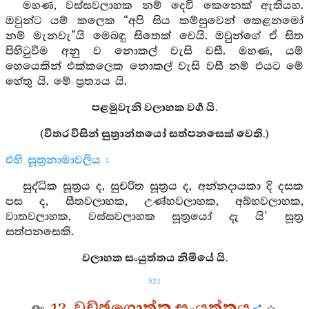
මහණ, වස්සවලාහක නම් දෙවි කෙනෙක් ඇතියහ.
ඔවුන්ට යම් කලෙක “අපි සිය කම්සුවෙන් කෙළනමෝ
නම් මැනවැ”යි මෙබඳු සිතෙක් වෙයි. ඔවුන්ගේ ඒ සිත
පිහිටුවීම අනු ව නොකල් වැසි වසී. මහණ, යම්
හෙයෙකින් එක්කලෙක නොකල් වැසි වසී නම් එයට මේ
හේතු යි. මේ ප්‍රත්‍යය යි.
පළමුවැනි වලාහක වර්‍ග යි.
(විතර විසින් සුත්‍රාන්තයෝ සත්පනසෙක් වෙති.)
එහි සූත්‍රනාමාවලිය :
සුද්ධික සූත්‍රය ද, සුචරිත සූත්‍රය ද, අන්නදායකා දි දසක
පස ද, සීතවලාහක, උණ්හවලාහක, අබ්භවලාහක,
වාතවලාහක, වස්සවලාහක සූත්‍රයෝ දැ යි’ සූත්‍ර
සත්පනසෙකි.
වලාහක සංයුත්තය නිමියේ යි.
521
12. වච්ඡගොත්ත සංයුත්තය