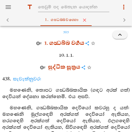
1. ගන්‍ධබ‍්බවග‍්ගො
505
1. ගන්‍ධබ්බ වර්‍ගය
10. 1. 1.
සුද්ධික සූත්‍රය
438.
සැවැත්නුවර:
මහණෙනි, තොපට ගන්‍ධබ්බකායික (ගඳට අරක් ගත්)
දෙවියන් දේශනා කරන්නෙමි. එය අසව්.
මහණෙනි, ගන්‍ධබ්බකායික දෙවියෝ කවරහු ද යත්:
මහණෙනි මුල්ගඳෙහි අරක්ගත් දෙවියෝ ඇතියහ,
හරගඳෙහි අරක්ගත් දෙවියෝ ඇතියහ, ඵලගඳෙහි
අරක්ගත් දෙවියෝ ඇතියහ, සිවිගඳෙහි අරක්ගත් දෙවියෝ