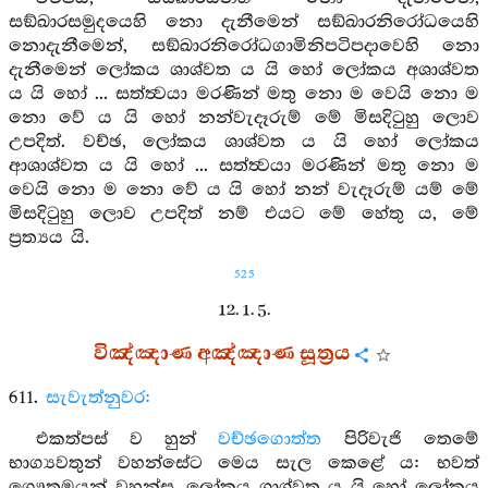
සඞ්ඛාරසමුදයෙහි නො දැනීමෙන් සඞ්ඛාරනිරෝධයෙහි
නොදැනීමෙන්, සඞ්ඛාරනිරෝධගාමිනිපටිපදාවෙහි නො
දැනීමෙන් ලෝකය ශාශ්වත ය යි හෝ ලෝකය අශාශ්වත
ය යි හෝ ... සත්ත්‍වයා මරණින් මතු නො ම වෙයි නො ම
නො වේ ය යි හෝ නන්වැදෑරුම් මේ මිසදිටුහු ලොව
උපදිත්. වච්ඡ, ලෝකය ශාශ්වත ය යි හෝ ලෝකය
ආශාශ්වත ය යි හෝ ... සත්ත්‍වයා මරණින් මතු නො ම
වෙයි නො ම නො වේ ය යි හෝ නන් වැදෑරුම් යම් මේ
මිසදිටුහු ලොව උපදිත් නම් එයට මේ හේතු ය, මේ
ප්‍රත්‍යය යි.
525
12. 1. 5.
විඤ්ඤාණ අඤ්ඤාණ සූත්‍රය
611.
සැවැත්නුවර:
එකත්පස් ව හුන්
වච්ඡගොත්ත
පිරිවැජි තෙමේ
භාග්‍යවතුන් වහන්සේට මෙය සැල කෙළේ ය: භවත්
ගෞතමයන් වහන්ස, ලෝකය ශාශ්වත ය යි හෝ ලෝකය