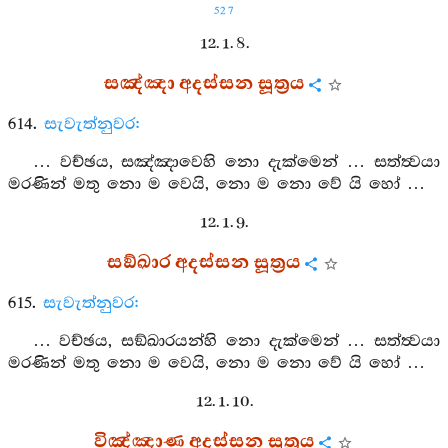
527
12. 1. 8.
සඤ්ඤා අදස්සන සූත්‍රය
614.
සැවැත්නුවර:
… වච්ඡය, සඤ්ඤාවෙහි නො දැක්මෙන් … සත්ත්‍වයා
මරණින් මතු නො ම වෙයි, නො ම නො වේ යි හෝ …
12. 1. 9.
සඞ්ඛාර අදස්සන සූත්‍රය
615.
සැවැත්නුවර:
… වච්ඡය, සඞ්ඛාරයන්හි නො දැක්මෙන් … සත්ත්‍වයා
මරණින් මතු නො ම වෙයි, නො ම නො වේ යි හෝ …
12. 1. 10.
විඤ්ඤාණ අදස්සන සූත්‍රය