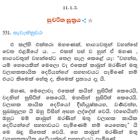
11. 1. 2.
සුචරිත සූත්‍රය
551.
සැවැත්නුවර:
එ කල්හි එක්තරා මහණෙක්, භාග්‍යවතුන් වහන්සේ
වෙත එළඹියේ ය. ... එකත් පස් ව හුන් ඒ මහණ ,
භාග්‍යවතුන් වහන්සේට තෙල සැල කෙළේ යැ: “වහන්ස,
යම් හෙයෙකින් මෙලො වැ එකෙක් කාබුන් මරණින් මතු
වලාහකකායික දෙවියන්ගේ සහභාවයට පැමිණේ නම්
එයට කිමෙක් හේතු ද, කිමෙක් ප්‍රත්‍යය දැ යි.
මහණ, මෙලොවැ එකෙක් කයින් සුසිරිත් කෙරෙයි,
වදනින් සුසිරිත් කෙරෙයි, මනසින් සුසිරිත් කෙරෙයි.
වලාහක කායික දෙවියෝ දීර්‍ඝායුෂ්කයහ, වර්‍ණවත්හ,
සුඛබහුලහ යි ඔහු විසින් අසන ලද්දේත් වෙයි. (එහෙයින්)
ඔහුට මම් කාබුන් මරණින් මතු වලාහක කායික
දෙවියන්ගේ සහභාවයට පැමිණෙම් නම් යෙහෙකැ” යි
මෙ බඳු සිතෙක් වෙයි. හෙ කාබුන් මරණින් මතු
වලාහකකායික දෙවියන්ගේ සහභාවයට පැමිණේ.