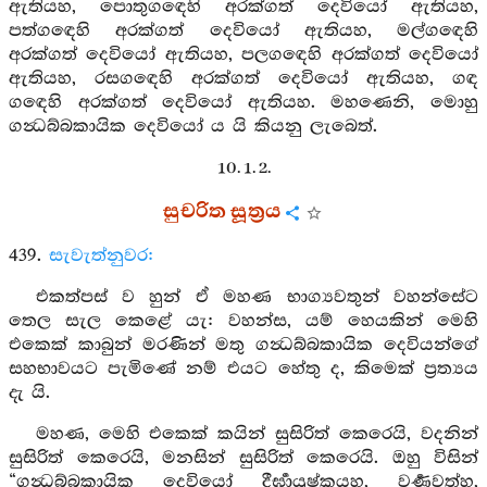
ඇතියහ, පොතුගඳෙහි අරක්ගත් දෙවියෝ ඇතියහ,
පත්ගඳෙහි අරක්ගත් දෙවියෝ ඇතියහ, මල්ගඳෙහි
අරක්ගත් දෙවියෝ ඇතියහ, පලගඳෙහි අරක්ගත් දෙවියෝ
ඇතියහ, රසගඳෙහි අරක්ගත් දෙවියෝ ඇතියහ, ගඳ
ගඳෙහි අරක්ගත් දෙවියෝ ඇතියහ. මහණෙනි, මොහු
ගන්‍ධබ්බකායික දෙවියෝ ය යි කියනු ලැබෙත්.
10. 1. 2.
සුචරිත සූත්‍රය
439.
සැවැත්නුවර:
එකත්පස් ව හුන් ඒ මහණ භාග්‍යවතුන් වහන්සේට
තෙල සැල කෙළේ යැ: වහන්ස, යම් හෙයකින් මෙහි
එකෙක් කාබුන් මරණින් මතු ගන්‍ධබ්බකායික දෙවියන්ගේ
සහභාවයට පැමිණේ නම් එයට හේතු ද, කිමෙක් ප්‍රත්‍යය
දැ යි.
මහණ, මෙහි එකෙක් කයින් සුසිරිත් කෙරෙයි, වදනින්
සුසිරිත් කෙරෙයි, මනසින් සුසිරිත් කෙරෙයි. ඔහු විසින්
“ගන්‍ධබ්බකායික දෙවියෝ දීර්‍ඝායුෂ්කයහ, වර්‍ණවත්හ,