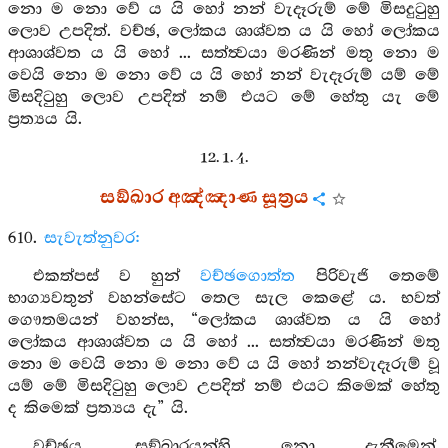
නො ම නො වේ ය යි හෝ නන් වැදෑරුම් මේ මිසදුටුහු
ලොව උපදිත්. වච්ඡ, ලෝකය ශාශ්වත ය යි හෝ ලෝකය
ආශාශ්වත ය යි හෝ ... සත්ත්‍වයා මරණින් මතු නො ම
වෙයි නො ම නො වේ ය යි හෝ නන් වැදෑරුම් යම් මේ
මිසදිටුහු ලොව උපදිත් නම් එයට මේ හේතු යැ මේ
ප්‍රත්‍යය යි.
12. 1. 4.
සඞ්ඛාර අඤ්ඤාණ සූත්‍රය
610.
සැවැත්නුවර:
එකත්පස් ව හුන්
වච්ඡගොත්ත
පිරිවැජි තෙමේ
භාග්‍යවතුන් වහන්සේට තෙල සැල කෙළේ ය. භවත්
ගෞතමයන් වහන්ස, “ලෝකය ශාශ්වත ය යි හෝ
ලෝකය ආශාශ්වත ය යි හෝ ... සත්ත්‍වයා මරණින් මතු
නො ම වෙයි නො ම නො වේ ය යි හෝ නන්වැදෑරුම් වූ
යම් මේ මිසදිටුහු ලොව උපදිත් නම් එයට කිමෙක් හේතු
ද කිමෙක් ප්‍රත්‍යය දැ” යි.
වච්ඡය, සඞ්ඛාරයන්හි නො දැනීමෙන්,