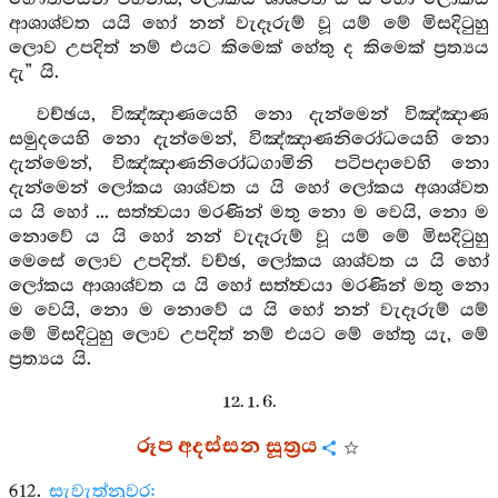
ආශාශ්වත යයි හෝ නන් වැදෑරුම් වූ යම් මේ මිසදිටුහු
ලොව උපදිත් නම් එයට කිමෙක් හේතු ද කිමෙක් ප්‍රත්‍යය
දැ” යි.
වච්ඡය, විඤ්ඤාණයෙහි නො දැන්මෙන් විඤ්ඤාණ
සමුදයෙහි නො දැන්මෙන්, විඤ්ඤාණනිරෝධයෙහි නො
දැන්මෙන්, විඤ්ඤාණනිරෝධගාමිනි පටිපදාවෙහි නො
දැන්මෙන් ලෝකය ශාශ්වත ය යි හෝ ලෝකය අශාශ්වත
ය යි හෝ ... සත්ත්‍වයා මරණින් මතු නො ම වෙයි, නො ම
නොවේ ය යි හෝ නන් වැදෑරුම් වූ යම් මේ මිසදිටුහු
මෙසේ ලොව උපදිත්. වච්ඡ, ලෝකය ශාශ්වත ය යි හෝ
ලෝකය ආශාශ්වත ය යි හෝ සත්ත්‍වයා මරණින් මතු නො
ම වෙයි, නො ම නොවේ ය යි හෝ නන් වැදෑරුම් යම්
මේ මිසදිටුහු ලොව උපදිත් නම් එයට මේ හේතු යැ, මේ
ප්‍රත්‍යය යි.
12. 1. 6.
රූප අදස්සන සූත්‍රය
612.
සැවැත්නුවර: