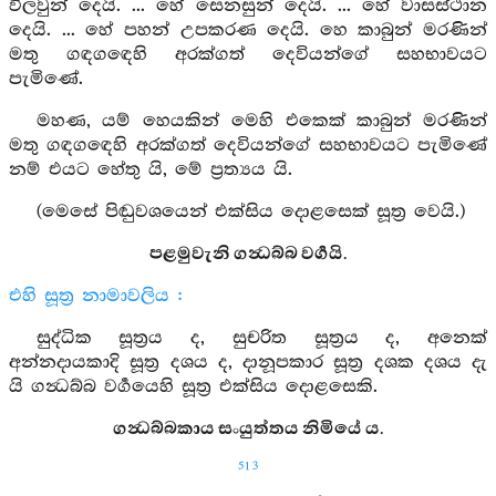
විලවුන් දෙයි. ... හේ සෙනසුන් දෙයි. ... හේ වාසස්ථාන
දෙයි. ... හේ පහන් උපකරණ දෙයි. හෙ කාබුන් මරණින්
මතු ගඳගඳෙහි අරක්ගත් දෙවියන්ගේ සහභාවයට
පැමිණේ.
මහණ, යම් හෙයකින් මෙහි එකෙක් කාබුන් මරණින්
මතු ගඳගඳෙහි අරක්ගත් දෙවියන්ගේ සහභාවයට පැමිණේ
නම් එයට හේතු යි, මේ ප්‍රත්‍යය යි.
(මෙසේ පිඬුවශයෙන් එක්සිය දොළසෙක් සූත්‍ර වෙයි.)
පළමුවැනි ගන්‍ධබ්බ වර්‍ගයි.
එහි සූත්‍ර නාමාවලිය :
සුද්ධික සූත්‍රය ද, සුචරිත සූත්‍රය ද, අනෙක්
අන්නදායකාදි සූත්‍ර දශය ද, දානූපකාර සූත්‍ර දශක දශය දැ
යි ගන්‍ධබ්බ වර්‍ගයෙහි සූත්‍ර එක්සිය දොළසෙකි.
ගන්‍ධබ්බකාය සංයුත්තය නිමියේ ය.
513