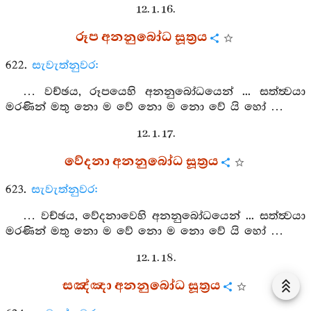
12. 1. 16.
රූප අනනුබෝධ සූත්‍රය
622.
සැවැත්නුවර:
… වච්ඡය, රූපයෙහි අනනුබෝධයෙන් ... සත්ත්‍වයා
මරණින් මතු නො ම වේ නො ම නො වේ යි හෝ …
12. 1. 17.
වේදනා අනනුබෝධ සූත්‍රය
623.
සැවැත්නුවර:
… වච්ඡය, වේදනාවෙහි අනනුබෝධයෙන් ... සත්ත්‍වයා
මරණින් මතු නො ම වේ නො ම නො වේ යි හෝ …
12. 1. 18.
සඤ්ඤා අනනුබෝධ සූත්‍රය