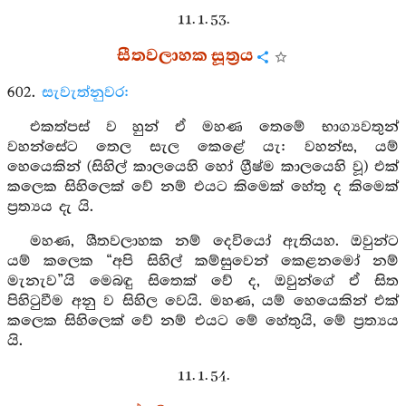
11. 1. 53.
සීතවලාහක සූත්‍රය
602.
සැවැත්නුවර:
එකත්පස් ව හුන් ඒ මහණ තෙමේ භාග්‍යවතුන්
වහන්සේට තෙල සැල කෙළේ යැ: වහන්ස, යම්
හෙයෙකින් (සිහිල් කාලයෙහි හෝ ග්‍රීෂ්ම කාලයෙහි වූ) එක්
කලෙක සිහිලෙක් වේ නම් එයට කිමෙක් හේතු ද කිමෙක්
ප්‍රත්‍යය දැ යි.
මහණ, ශීතවලාහක නම් දෙවියෝ ඇතියහ. ඔවුන්ට
යම් කලෙක “අපි සිහිල් කම්සුවෙන් කෙළනමෝ නම්
මැනැව”යි මෙබඳු සිතෙක් වේ ද, ඔවුන්ගේ ඒ සිත
පිහිටුවීම අනු ව සිහිල වෙයි. මහණ, යම් හෙයෙකින් එක්
කලෙක සිහිලෙක් වේ නම් එයට මේ හේතුයි, මේ ප්‍රත්‍යය
යි.
11. 1. 54.