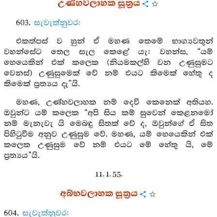
උණ්හවලාහක සූත්‍රය
603.
සැවැත්නුවර:
එකත්පස් ව හුන් ඒ මහණ තෙමේ භාග්‍යවතුන්
වහන්සේට තෙල සැල කෙළේ යැ: වහන්ස, “යම්
හෙයෙකින් එක් කලෙක (නියමකල්හි වන උණුසුමට
වෙනස්) උණුසුමෙක් වේ නම් එයට කිමෙක් හේතු ද
කිමෙක් ප්‍රත්‍යය දැ”යි.
මහණ, උණ්හවලාහක නම් දෙවි කෙනෙක් අතියහ.
ඔවුන්ට යම් කලෙක “අපි සිය කම් සුවෙන් කෙළනමෝ
නම් මැනැවැ යි මෙබඳු සිතක් වේ ද, ඔවුන්ගේ ඒ සිත
පිහිටුවීම අනුව උණුසුම වේ. මහණ, යම් හෙයෙකින් එක්
කලෙක උණුසුම වේ නම් එයට මේ හේතු යි, මේ
ප්‍රත්‍යය”යි.
11. 1. 55.
අබ්භවලාහක සූත්‍රය
604.
සැවැත්නුවර: