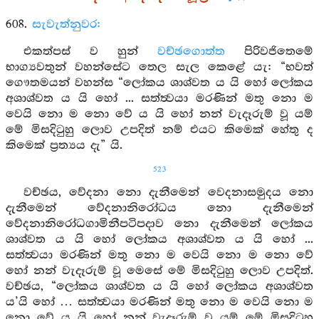
608.
සැවැත්නුවර:
එකත්පස් ව හුන්
වච්ඡගොත්ත
පිරිවජිතෙමේ
භාග්‍යවතුන් වහන්සේට තෙල සැල කෙළේ යැ: “භවත්
ගෞතමයන් වහන්ස “ලෝකය ශාශ්වත ය යි හෝ ලෝකය
අශාශ්වත ය යි හෝ ... සත්ත්‍වයා මරණින් මතු නො ම
වෙයි නො ම නො වේ ය යි හෝ නන් වැදෑරුම් වූ යම්
මේ මිසදිටුහු ලොව උපදිත් නම් එයට කිමෙක් හේතු ද
කිමෙක් ප්‍රත්‍යය දැ” යි.
523
වච්ඡය, වේදනා නො දැනීමෙන් වෙදනාසමුදය නො
දැනීමෙන් වේදනානිරෝධය නො දැනීමෙන්
වේදනානිරෝධගාමිනීපටිපදාව නො දැනීමෙන් ලෝකය
ශාශ්වත ය යි හෝ ලෝකය අශාශ්වත ය යි හෝ ...
සත්ත්‍වයා මරණින් මතු නො ම වෙයි නො ම නො වේ
හෝ නන් වැදෑරුම් වූ මෙසේ මේ මිසදිටුහු ලොව උපදිත්.
වච්ඡය, “ලෝකය ශාශ්වත ය යි හෝ ලෝකය අශාශ්වත
ය’යි හෝ … සත්ත්‍වයා මරණින් මතු නො ම වෙයි නො ම
නො වේ ය යි හෝ නන් වැදෑරුම් වූ යම් මේ මිසදිටුහු