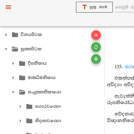
සූත්‍ර නාම
විනයපිටක
සුත‍්තපිටක
දීඝනිකාය
135.
බරණ
මජ‍්ඣිමනිකාය
එකත්පස්
අවිද්‍යා අව
සංයුත‍්තනිකායො
ඇවැත්න
රූපනිරෝධග
සගාථවග‍්ගො
වේදනාව
විඥානනිරෝධ
නිදානවග‍්ගො