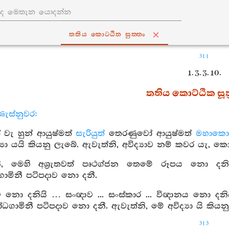
තතිය කොට‍්ඨිත සුත‍්තං
311
1. 3. 3. 10.
තතිය කොට්ඨික සූත්
ැස්නුවර:
 වැ හුන් ආයුෂ්මත්
සැරියුත්
තෙරණුවෝ ආයුෂ්මත්
මහාකොට
ිද්‍යා යයි කියනු ලැබේ. ඇවැත්නි, අවිද්‍යාව නම් කවර යැ, ක
ි, මෙහි අශ්‍රැතවත් පෘථග්ජන තෙමේ රූපය නො දනි
ාමිනී පටිපදාව නො දනී.
 නො දනියි … සංඥාව ... සංස්කාර ... විඥානය නො දනි
ගාමිනී පටිපදාව නො දනී. ඇවැත්නි, මේ අවිද්‍යා යි කියන
313