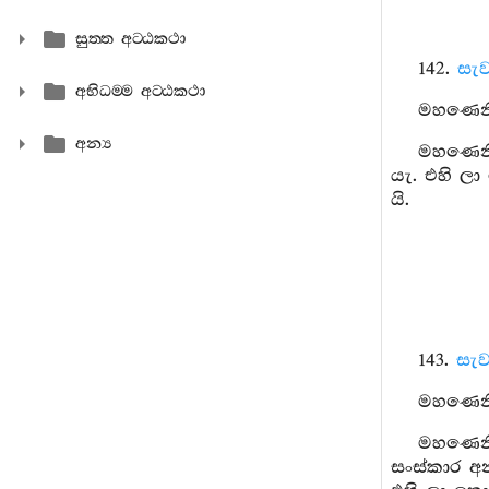
සුත‍්ත අට‍්ඨකථා
142.
සැව
අභිධම‍්ම අට‍්ඨකථා
මහණෙනි,
අන්‍ය
මහණෙනි,
යැ. එහි ලා
යි.
143.
සැව
මහණෙනි,
මහණෙනි,
සංස්කාර අ