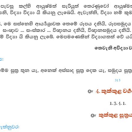
ැවසූ කල්හි ආයුෂ්මත් සැරියුත් තෙරණුවෝ ආයුෂ්
, විද්‍යා විද්‍යා යි කියනු ලැබෙයි. ඇවැත්නි, විද්‍යා නම්
, මෙ සස්නෙහි ආර්‍ය්‍යශ්‍රාවක තෙමේ රූපය දනියි, රූපසමුද
ංඥාව ... සංස්කාර ... විඥානය දනියි, විඥානසමුදය දනියි
ේ විද්‍යා යි කියනු ලැබේ. මෙපමණෙකින් විද්‍යාගතත් වේ යය
තෙවැනි අවිද්‍යා වර්
ය:
්ම සූත්‍ර තුන යැ, අනෙක් අස්සාද සූත්‍ර දෙක යැ, සමුදය සූත්
315
4. කුක්කුළ වර්‍
1. 3. 4. 1.
කුක්කුළ සූත්‍ර
ැත්නුවර: