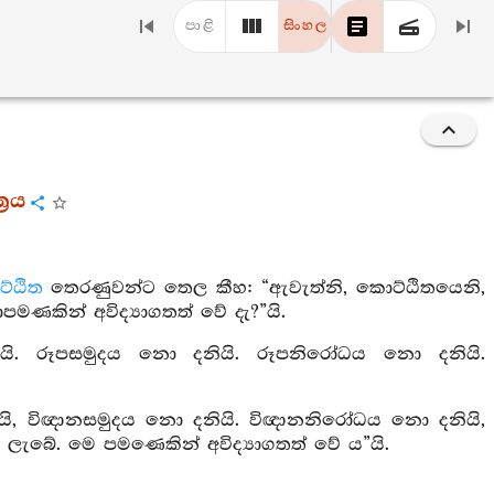
පාළි
සිංහල
‍රය
්ඨිත
තෙරණුවන්ට තෙල කීහ: “ඇවැත්නි, කොට්ඨිතයෙනි,
ොපමණකින් අවිද්‍යාගතත් වේ දැ?”යි.
යි. රූපසමුදය නො දනියි. රූපනිරෝධය නො දනියි.
යි, විඥානසමුදය නො දනියි. විඥානනිරෝධය නො දනියි,
ු ලැබේ. මෙ පමණෙකින් අවිද්‍යාගතත් වේ ය”යි.