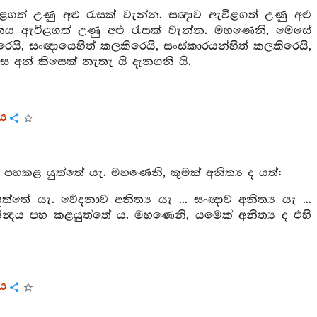
ගත් උණු අළු රැසක් වැන්න. සඥාව ඇවිළගත් උණු අළු
ානය ඇවිළගත් උණු අළු රැසක් වැන්න. මහණෙනි, මෙසේ
කිරෙයි, සංඥායෙහිත් කලකිරෙයි, සංස්කාරයන්හිත් කලකිරෙයි,
 අන් කිසෙක් නැතැ යි දැනගනී යි.
රය
) පහකළ යුත්තේ යැ. මහණෙනි, කුමක් අනිත්‍ය ද යත්:
්තේ යැ. වේදනාව අනිත්‍ය යැ ... සංඥාව අනිත්‍ය යැ ...
 ඡන්‍දය පහ කළයුත්තේ ය. මහණෙනි, යමෙක් අනිත්‍ය ද එහි
රය