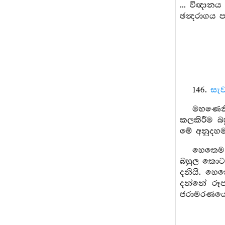
... විඥාන
ඡන්‍දරාගය 
146.
සැව
මහණෙනි
කලකිරීම බ
මේ අනුදහම
හෙතෙම 
බහුල කොට ව
දනියි. හෙත
දන්නේ රූප
ජරාමරණයෙන්