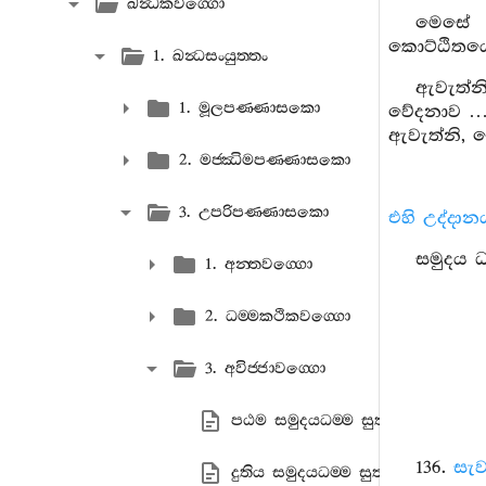
ඛන්‍ධකවග‍්ගො
මෙසේ ප
කොට්ඨිතයෙනි
1. ඛන්‍ධසංයුත‍්තං
ඇවැත්නි
1. මූලපණ‍්ණාසකො
වේදනාව … ස
ඇවැත්නි, ම
2. මජ‍්ඣිමපණ‍්ණාසකො
3. උපරිපණ‍්ණාසකො
එහි උද්දාන
සමුදය ධම
1. අන‍්තවග‍්ගො
2. ධම‍්මකථිකවග‍්ගො
3. අවිජ‍්ජාවග‍්ගො
පඨම සමුදයධම‍්ම සුත‍්තං
136.
සැව
දුතිය සමුදයධම‍්ම සුත‍්තං