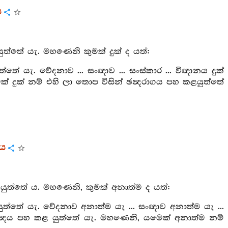
ය
ුත්තේ යැ. මහණෙනි කුමක් දුක් ද යත්:
තේ යැ. වේදනාව ... සංඥාව ... සංස්කාර ... විඥානය දුක්
් දුක් නම් එහි ලා තොප විසින් ඡන්‍දරාගය පහ කළයුත්තේ
රය
යුත්තේ ය. මහණෙනි, කුමක් අනාත්ම ද යත්:
ත්තේ යැ. වේදනාව අනාත්ම යැ ... සංඥාව අනාත්ම යැ ...
ඡන්‍දය පහ කළ යුත්තේ යැ. මහණෙනි, යමෙක් අනාත්ම නම්