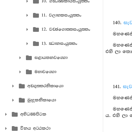
10. ගන්‍ධබ‍්බකායසංයුත‍්තං
11. වලාහකසංයුත‍්තං
140.
සැව
12. වච‍්ඡගොත‍්තසංයුත‍්තං
මහණෙනි,
13. ඣානසංයුත‍්තං
මහණෙනි,
එහි ලා තොප
සළායතනවග‍්ගො
මහාවග‍්ගො
අඞ‍්ගුත‍්තරනිකායො
141.
සැව
මහණෙනි,
ඛුද‍්දකනිකායො
මහණෙනි,
අභිධම‍්මපිටක
ය. එහි ලා
විනය අට‍්ඨකථා