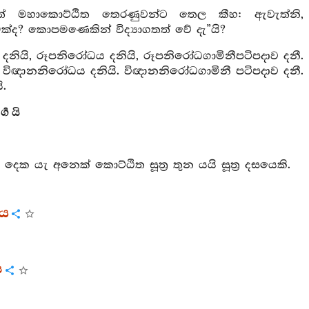
මත් මහාකොට්ඨිත තෙරණුවන්ට තෙල කීහ: ඇවැත්නි,
 කුමක්ද? කොපමණෙකින් විද්‍යාගතත් වේ දැ”යි?
ය දනියි, රූපනිරෝධය දනියි, රූපනිරෝධගාමිනීපටිපදාව දනී.
. විඥානනිරෝධය දනියි. විඥානනිරෝධගාමිනී පටිපදාව දනී.
ි.
‍ග යි
‍ර දෙක යැ අනෙක් කොට්ඨිත සූත්‍ර තුන යයි සූත්‍ර දසයෙකි.
ගය
ය