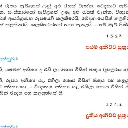
 රූපය ඇවිළගත් උණු අළු රැසක් වැන්න. වේදනාව ඇවිළ
්න. සංස්කාරයෝ ඇවිළගත් උණු අළු රැසක් වැන්න. විඥ
ැතවත් ආර්‍ය්‍යශ්‍රාවක රූපයෙහි කලකිරෙයි, වේදනායෙහිත් කල
ත් කලකිරෙයි. කලකිරෙන්නේ නො ඇලෙයි ... මේ බැව් පිණිස
1. 3. 4. 2.
පඨම අනිච්ච සූත්‍
ැත්නුවර:
 යමෙක් අනිත්‍ය ද එහි ලා තොප විසින් ඡන්‍දය (දුබලරාගය
 රූපය අනිත්‍ය යැ. එහිලා තොප විසින් ඡන්‍දය පහ කළයුත
අනිත්‍යයහ ... විඥානය අනිත්‍ය යැ, එහිලා තොප විසින්
ින් ඡන්‍දය පහ කළයුත්තේ යි.
1. 3. 4. 3.
දුතිය අනිච්ච සූත්‍
ැත්නුවර: