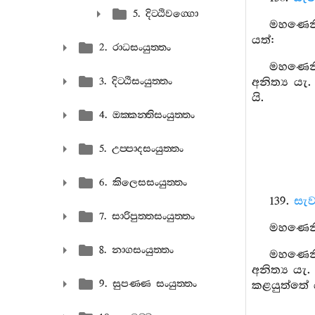
5. දිට‍්ඨිවග‍්ගො
මහණෙනි
යත්:
2. රාධසංයුත‍්තං
මහණෙනි
3. දිට‍්ඨිසංයුත‍්තං
අනිත්‍ය ය
යි.
4. ඔක‍්කන‍්තිසංයුත‍්තං
5. උප‍්පාදසංයුත‍්තං
6. කිලෙසසංයුත‍්තං
139.
සැව
7. සාරිපුත‍්තසංයුත‍්තං
මහණෙනි,
8. නාගසංයුත‍්තං
මහණෙනි,
අනිත්‍ය යැ
9. සුපණ‍්ණ සංයුත‍්තං
කළයුත්තේ ය