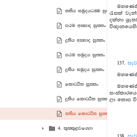
මහණෙනි
තතිය සමුදයධම‍්ම සුත‍්තං
රැසක් වැන
දක්නා ශ්‍ර
පඨම අස‍්සාද සුත‍්තං
විඥානයෙහි
දුතිය අස‍්සාද සුත‍්තං
පඨම සමුදය සුත‍්තං
137.
සැව
දුතිය සමුදය සුත‍්තං
මහණෙනි,
කොට‍්ඨිත සුත‍්තං
මහණෙනි,
සංස්කාරයෝ 
දුතිය කොට‍්ඨිත සුත‍්තං
ලා තොප විස
තතිය කොට‍්ඨිත සුත‍්තං
4. කුක‍්කුළවග‍්ගො
138.
සැව