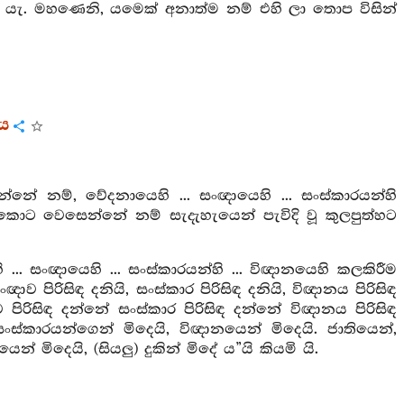
තේ යැ. මහණෙනි, යමෙක් අනාත්ම නම් එහි ලා තොප විසින්
රය
ේ නම්, වේදනායෙහි ... සංඥායෙහි ... සංස්කාරයන්හි
ට වෙසෙන්නේ නම් සැදැහැයෙන් පැවිදි වූ කුලපුත්හට
සංඥායෙහි ... සංස්කාරයන්හි ... විඥානයෙහි කලකිරීම
ව පිරිසිඳ දනියි, සංස්කාර පිරිසිඳ දනියි, විඥානය පිරිසිඳ
පිරිසිඳ දන්නේ සංස්කාර පිරිසිඳ දන්නේ විඥානය පිරිසිඳ
ංස්කාරයන්ගෙන් මිදෙයි, විඥානයෙන් මිදෙයි. ජාතියෙන්,
මිදෙයි, (සියලු) දුකින් මිදේ ය”යි කියමි යි.