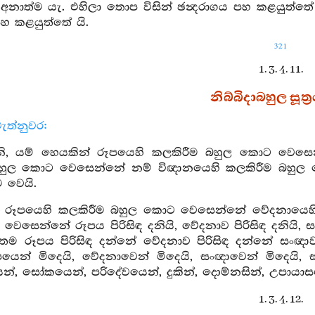
ය අනාත්ම යැ. එහිලා තොප විසින් ඡන්‍දරාගය පහ කළයුත්
පහ කළයුත්තේ යි.
321
1. 3. 4. 11.
නිබ්බිදාබහුල සූත්‍
ැත්නුවර:
, යම් හෙයකින් රූපයෙහි කලකිරීම බහුල කොට වෙසෙන්න
හුල කොට වෙසෙන්නේ නම් විඥානයෙහි කලකිරීම බහුල කො
 වෙයි.
රූපයෙහි කලකිරීම බහුල කොට වෙසෙන්නේ වේදනායෙහි ... 
ෙසෙන්නේ රූපය පිරිසිඳ දනියි, වේදනාව පිරිසිඳ දනියි, සංඥා
ෙම රූපය පිරිසිඳ දන්නේ වේදනාව පිරිසිඳ දන්නේ සංඥාව 
යෙන් මිදෙයි, වේදනාවෙන් මිදෙයි, සංඥාවෙන් මිදෙයි, ස
, සෝකයෙන්, පරිදේවයෙන්, දුකින්, දොම්නසින්, උපායාසයෙන් 
1. 3. 4. 12.