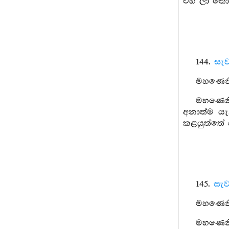
එහි ලා තොප
144.
සැව
මහණෙනි
මහණෙනි,
අනාත්ම යැ
කළයුත්තේ ය
145.
සැව
මහණෙනි,
මහණෙනි,