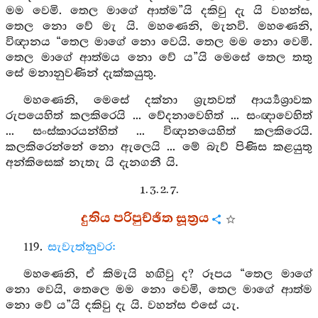
මම වෙමි. තෙල මාගේ ආත්ම”යි දකිවු දැ යි වහන්ස,
තෙල නො වේ මැ යි. මහණෙනි, මැනවි. මහණෙනි,
විඥානය “තෙල මාගේ නො වෙයි. තෙල මම නො වෙමි.
තෙල මාගේ ආත්මය නො වේ ය”යි මෙසේ තෙල තතු
සේ මනානුවණින් දැක්කයුතු.
මහණෙනි, මෙසේ දක්නා ශ්‍රැතවත් ආර්‍ය්‍යශ්‍රාවක
රුපයෙහිත් කලකිරෙයි ... වේදනාවෙහිත් ... සංඥාවෙහිත්
... සංස්කාරයන්හිත් ... විඥානයෙහිත් කලකිරෙයි.
කලකිරෙන්නේ නො ඇලෙයි ... මේ බැව් පිණිස කළයුතු
අන්කිසෙක් නැතැ යි දැනගනී යි.
1. 3. 2. 7.
දුතිය පරිපුච්ඡිත සූත්‍රය
119.
සැවැත්නුවර:
මහණෙනි, ඒ කිමැයි හඟිවු ද? රූපය “තෙල මාගේ
නො වෙයි, තෙලෙ මම නො වෙමි, තෙල මාගේ ආත්ම
නො වේ ය”යි දකිවු දැ යි. වහන්ස එසේ යැ.