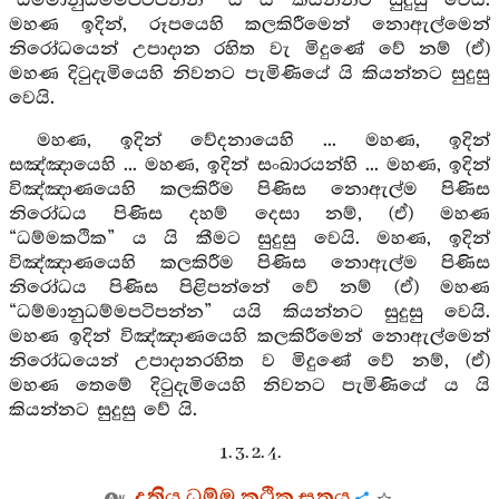
“ධම්මානුධම්මපටිපන්න” ය යි කියන්නට සුදුසු වෙයි.
මහණ ඉදින්, රූපයෙහි කලකිරීමෙන් නොඇල්මෙන්
නිරෝධයෙන් උපාදාන රහිත වැ මිදුණේ වේ නම් (ඒ)
මහණ දිටුදැමියෙහි නිවනට පැමිණියේ යි කියන්නට සුදුසු
වෙයි.
මහණ, ඉදින් වේදනායෙහි ... මහණ, ඉදින්
සඤ්ඤායෙහි ... මහණ, ඉදින් සංඛාරයන්හි ... මහණ, ඉදින්
විඤ්ඤාණයෙහි කලකිරීම පිණිස නොඇල්ම පිණිස
නිරෝධය පිණිස දහම් දෙසා නම්, (ඒ) මහණ
“ධම්මකථික” ය යි කීමට සුදුසු වෙයි. මහණ, ඉදින්
විඤ්ඤාණයෙහි කලකිරීම පිණිස නොඇල්ම පිණිස
නිරෝධය පිණිස පිළිපන්නේ වේ නම් (ඒ) මහණ
“ධම්මානුධම්මපටිපන්න” යයි කියන්නට සුදුසු වෙයි.
මහණ ඉදින් විඤ්ඤාණයෙහි කලකිරීමෙන් නොඇල්මෙන්
නිරෝධයෙන් උපාදානරහිත ව මිදුණේ වේ නම්, (ඒ)
මහණ තෙමේ දිටුදැමියෙහි නිවනට පැමිණියේ ය යි
කියන්නට සුදුසු වේ යි.
1. 3. 2. 4.
දුතිය ධම්ම කථික සූත්‍රය