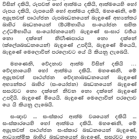
විසින් දකියි, රූපවත් හෝ ආත්මය දකියි, ආත්මයෙහි හෝ
රූපය දකියි, රූපයෙහි හෝ ආත්මය දකියි, මහණෙනි, මේ
අශ්‍රැතවත් පෘථග්ජන රූපබන්‍ධනයෙන් බැඳුණේ අභ්‍යන්තර
බාහිර බන්‍ධනයෙන් (ඕරම්භාගිය සංයෝජන සහිත
උද්ධම්භාගිය සංයෝජනයෙන්) බැඳුණේ සංසාර වර්‍තය
නො දක්නේ නිර්‍වාණපාරය නො දක්නේ
(ක්ලේශබන්‍ධනයෙන්) බැඳුණේ උපදියි, බැඳුණේ මියෙයි,
බැඳුණේ මෙලොවින් පරලොවට යේ යි කියනු ලැබෙයි.
මහණෙනි, වේදනාව ආත්ම විසින් දකියි …
වේදනායෙහි හෝ ආත්මය දකියි. මහණෙනි, මේ
අශ්‍රැතවත් පෘථග්ජන වේදනාබන්‍ධනයෙන් බැඳුණේ
අභ්‍යන්තර බාහිර (සංයෝජන) බන්‍ධනයෙන් බැඳුණේ
සසරවට නො දක්නේ නිවන නො දක්නේ බැඳුණේ
උපදියි. බැඳුණේ මියෙයි. බැඳුණේ මෙලොවින් පරලොව
යෙ යි කියනු ලැබෙයි.
සංඥාව ... සංස්කාර ආත්ම වශයෙන් දකියි ...
සංස්කාරයෙහි හෝ ආත්මය දකියි. මහණෙනි, මේ
අශ්‍රැතවත් පෘථග්ජන සංස්කාර බන්‍ධනයෙන් බැඳුණේ,
ආධ්‍යාත්මික බාහිර බන්‍ධනයෙන් බැඳුණේ, සසරවට නො