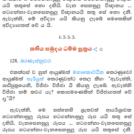
යයි තතුසේ නො දනියි. වැන සෙනසුලු විඥානය ...
හටගන්නා-වැනසෙනසුලු විඥානයයි තතු සේ නො දනී.
ඇවැත්නි, මේ අවිද්‍යා යයි කියනු ලැබේ මෙතෙකින්
අවිද්‍යාගතත් වේ ය යි.
1. 3. 3. 3.
තතිය සමුදය ධම්ම සූත්‍රය
128.
බරණැස්නුවර:
එකත්පස් ව හුන් ආයුෂ්මත්
මහාකොට්ඨිත
තෙරණුවෝ
ආයුෂ්මත්
සැරියුත්
තෙරණුවන්ට තෙල කීහ: “ඇවැත්නි,
ශාරිපුත්‍රයෙනි, විජ්ජා විජ්ජා යි කියනු ලැබේ. ඇවැත්නි
විජ්ජා නම් කවර යැ? කොපමණෙකින් විජ්ජාගතත් වේ
දැ”යි?
ඇවැත්නි, මෙ සස්නෙහි ශ්‍රැතවත් ආර්‍ය්‍යශ්‍රාවක
හටගන්නාසුලු රූපය හටගන්නාසුලු රූප යයි තතු සේ
දනියි, වැනසෙනසුලු රූපය ... හටගන්නා-වැනසෙනසුලු
රූපය හටගන්නා-වැනසෙනසුලු රූප යයි තතුසේ දනී.