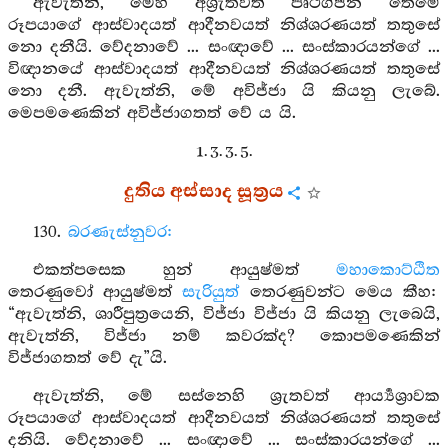
ඇවැත්නි, මෙහි අශ්‍රැතවත් පෘථග්ජන තෙමේ
රූපයාගේ ආස්වාදයත් ආදීනවයත් නිශ්ශරණයත් තතුසේ
නො දනීයි. වේදනාවේ ... සංඥාවේ ... සංස්කාරයන්ගේ ...
විඥානයේ ආස්වාදයත් ආදීනවයත් නිශ්ශරණයත් තතුසේ
නො දනී. ඇවැත්නි, මේ අවිජ්ජා යි කියනු ලැබේ.
මෙපමණෙකින් අවිජ්ජාගතත් වේ ය යි.
1. 3. 3. 5.
දුතිය අස්සාද සූත්‍රය
130.
බරණැස්නුවර:
එකත්පසෙක හුන් ආයුෂ්මත්
මහාකොට්ඨිත
තෙරණුවෝ ආයුෂ්මත්
සැරියුත්
තෙරණුවන්ට මෙය කීහ:
“ඇවැත්නි, ශාරීපුත්‍රයෙනි, විජ්ජා විජ්ජා යි කියනු ලැබෙයි,
ඇවැත්නි, විජ්ජා නම් කවරක්ද? කොපමණෙකින්
විජ්ජාගතත් වේ දැ”යි.
ඇවැත්නි, මේ සස්නෙහි ශ්‍රැතවත් ආර්‍ය්‍යශ්‍රාවක
රූපයාගේ ආස්වාදයත් ආදීනවයත් නිශ්ශරණයත් තතුසේ
දනියි. වේදනාවේ ... සංඥාවේ ... සංස්කාරයන්ගේ ...