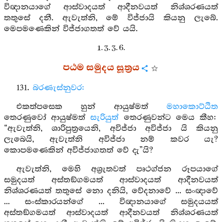
විඥානයාගේ ආස්වාදයත් ආදීනවයත් නිශ්ශරණයත්
තතුසේ දනී. ඇවැත්නි, මේ විජ්ජායි කියනු ලැබේ.
මෙපමණෙකින් විජ්ජාගතත් වේ යයි.
1. 3. 3. 6.
පඨම සමුදය සූත්‍රය
131.
බරණැස්නුවර:
එකත්පසෙක හුන් ආයුෂ්මත්
මහාකොට්ඨිත
තෙරණුවෝ ආයුෂ්මත්
සැරියුත්
තෙරණුවන්ට මෙය කීහ:
“ඇවැත්නි, ශාරිපුත්‍රයෙනි, අවිජ්ජා අවිජ්ජා යි කියනු
ලැබෙයි, ඇවැත්නි අවිජ්ජා නම් කවර යැ?
කොපමණෙකින් අවිජ්ජාගතත් වේ දැ”යි?
ඇවැත්නි, මෙහි අශ්‍රැතවත් පෘථග්ජන රූපයාගේ
සමුදයත් අස්තඞ්ගමයත් ආස්වාදයත් ආදීනවයත්
නිශ්ශරණයත් තතුසේ නො දනියි, වේදනාවේ ... සංඥාවේ
... සංස්කාරයන්ගේ ... විඥානයාගේ සමුදයයත්
අස්තඞ්ගමයත් ආස්වාදයත් ආදීනවයත් නිශ්ශරණයත්