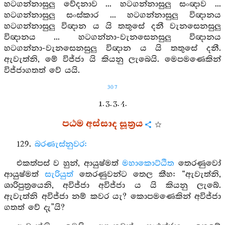
හටගන්නාසුලු වේදනාව ... හටගන්නාසුලු සංඥාව ...
හටගන්නාසුලු සංස්කාර ... හටගන්නාසුලු විඥානය
හටගන්නාසුලු විඥාන ය යි තතුසේ දනී වැනසෙනසුලු
විඥානය ... හටගන්නා-වැනසෙනසුලු විඥානය
හටගන්නා-වැනසෙනසුලු විඥාන ය යි තතුසේ දනී.
ඇවැත්නි, මේ විජ්ජා යි කියනු ලැබෙයි. මෙපමණෙකින්
විජ්ජාගතත් වේ යයි.
307
1. 3. 3. 4.
පඨම අස්සාද සූත්‍රය
129.
බරණැස්නුවර:
එකත්පස් ව හුන්, ආයුෂ්මත්
මහාකොට්ඨිත
තෙරණුවෝ
ආයුෂ්මත්
සැරියුත්
තෙරණුවන්ට තෙල කීහ: “ඇවැත්නි,
ශාරිපුත්‍රයෙනි, අවිජ්ජා අවිජ්ජා ය යි කියනු ලැබේ.
ඇවැත්නි අවිජ්ජා නම් කවර යැ? කොපමණෙකින් අවිජ්ජා
ගතත් වේ දැ”යි?