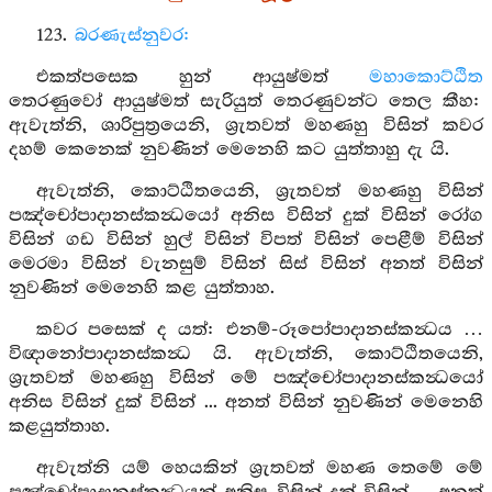
123.
බරණැස්නුවර:
එකත්පසෙක හුන් ආයුෂ්මත්
මහාකොට්ඨිත
තෙරණුවෝ ආයුෂ්මත් සැරියුත් තෙරණුවන්ට තෙල කීහ:
ඇවැත්නි, ශාරිපුත්‍රයෙනි, ශ්‍රැතවත් මහණහු විසින් කවර
දහම් කෙනෙක් නුවණින් මෙනෙහි කට යුත්තාහු දැ යි.
ඇවැත්නි, කොට්ඨිතයෙනි, ශ්‍රැතවත් මහණහු විසින්
පඤ්චෝපාදානස්කන්‍ධයෝ අනිස විසින් දුක් විසින් රෝග
විසින් ගඩ විසින් හුල් විසින් විපත් විසින් පෙළීම් විසින්
මෙරමා විසින් වැනසුම් විසින් සිස් විසින් අනත් විසින්
නුවණින් මෙනෙහි කළ යුත්තාහ.
කවර පසෙක් ද යත්: එනම්-රූපෝපාදානස්කන්‍ධය …
විඥානෝපාදානස්කන්‍ධ යි. ඇවැත්නි, කොට්ඨිතයෙනි,
ශ්‍රැතවත් මහණහු විසින් මේ පඤ්චෝපාදානස්කන්‍ධයෝ
අනිස විසින් දුක් විසින් ... අනත් විසින් නුවණින් මෙනෙහි
කළයුත්තාහ.
ඇවැත්නි යම් හෙයකින් ශ්‍රැතවත් මහණ තෙමේ මේ