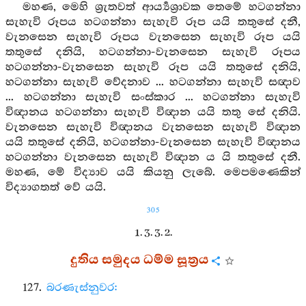
මහණ, මෙහි ශ්‍රැතවත් ආර්‍ය්‍යශ්‍රාවක තෙමේ හටගන්නා
සැහැවි රූපය හටගන්නා සැහැවි රූප යයි තතුසේ දනී,
වැනසෙන සැහැවි රූපය වැනසෙන සැහැවි රූප යයි
තතුසේ දනියි, හටගන්නා-වැනසෙන සැහැවි රූපය
හටගන්නා-වැනසෙන සැහැවි රූප යයි තතුසේ දනියි,
හටගන්නා සැහැවි වේදනාව ... හටගන්නා සැහැවි සඥාව
... හටගන්නා සැහැවි සංස්කාර ... හටගන්නා සැහැවි
විඥානය හටගන්නා සැහැවි විඥාන යයි තතු සේ දනියි.
වැනසෙන සැහැවි විඥානය වැනසෙන සැහැවි විඥාන
යයි තතුසේ දනියි, හටගන්නා-වැනසෙන සැහැවි විඥානය
හටගන්නා වැනසෙන සැහැවි විඥාන ය යි තතුසේ දනී.
මහණ, මේ විද්‍යාව යයි කියනු ලැබේ. මෙපමණෙකින්
විද්‍යාගතත් වේ යයි.
305
1. 3. 3. 2.
දුතිය සමුදය ධම්ම සූත්‍රය
127.
බරණැස්නුවර: