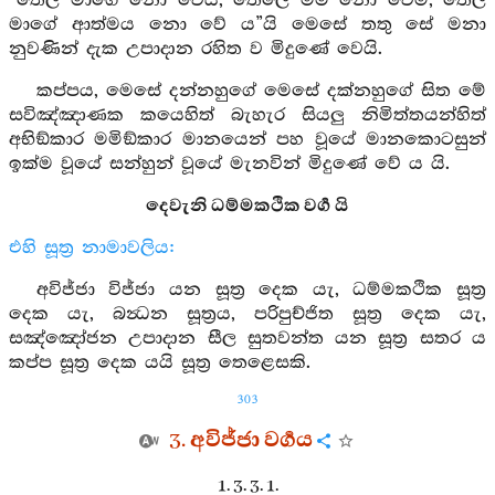
“තෙල මාගේ නො වෙයි, තෙලෙ මම නො වෙමි, තෙල
මාගේ ආත්මය නො වේ ය”යි මෙසේ තතු සේ මනා
නුවණින් දැක උපාදාන රහිත ව මිදුණේ වෙයි.
කප්පය, මෙසේ දන්නහුගේ මෙසේ දක්නහුගේ සිත මේ
සවිඤ්ඤාණක කයෙහිත් බැහැර සියලු නිමිත්තයන්හිත්
අභිඞ්කාර මමිඞ්කාර මානයෙන් පහ වූයේ මානකොටසුන්
ඉක්ම වූයේ සන්හුන් වූයේ මැනවින් මිදුණේ වේ ය යි.
දෙවැනි ධම්මකථික වර්‍ග යි
එහි සූත්‍ර නාමාවලිය:
අවිජ්ජා විජ්ජා යන සූත්‍ර දෙක යැ, ධම්මකථික සූත්‍ර
දෙක යැ, බන්‍ධන සූත්‍රය, පරිපුච්ජිත සූත්‍ර දෙක යැ,
සඤ්ඤෝජන උපාදාන සීල සුතවන්ත යන සූත්‍ර සතර ය
කප්ප සූත්‍ර දෙක යයි සූත්‍ර තෙළෙසකි.
303
3. අවිජ්ජා වර්‍ගය
1. 3. 3. 1.