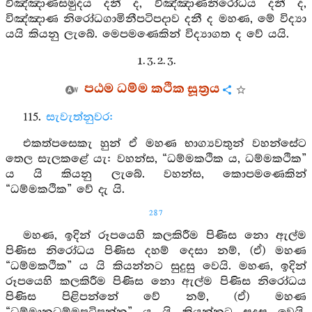
විඤ්ඤාණසමුදය දනී ද, විඤ්ඤාණනිරෝධය දනී ද,
විඤ්ඤාණ නිරෝධගාමිනීපටිපදාව දනී ද මහණ, මේ විද්‍යා
යයි කියනු ලැබේ. මෙපමණෙකින් විද්‍යාගත ද වේ යයි.
1. 3. 2. 3.
පඨම ධම්ම කථික සූත්‍රය
115.
සැවැත්නුවර:
එකත්පසෙකැ හුන් ඒ මහණ භාග්‍යවතුන් වහන්සේට
තෙල සැලකළේ යැ: වහන්ස, “ධම්මකථික ය, ධම්මකථික”
ය යි කියනු ලැබේ. වහන්ස, කොපමණෙකින්
“ධම්මකථික” වේ දැ යි.
287
මහණ, ඉදින් රූපයෙහි කලකිරීම පිණිස නො ඇල්ම
පිණිස නිරෝධය පිණිස දහම් දෙසා නම්, (ඒ) මහණ
“ධම්මකථික” ය යි කියන්නට සුදුසු වෙයි. මහණ, ඉදින්
රූපයෙහි කලකිරීම පිණිස නො ඇල්ම පිණිස නිරෝධය
පිණිස පිළිපන්නේ වේ නම්, (ඒ) මහණ