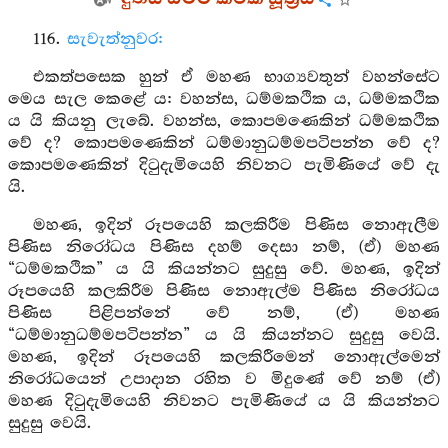
116.
සැවැත්නුවර:
එකත්පසෙක හුන් ඒ මහණ භාග්‍යවතුන් වහන්සේට
මෙය සැල කෙළේ ය: වහන්ස, ධම්මකථික ය, ධම්මකථික
ය යි කියනු ලැබේ. වහන්ස, කොපමණෙකින් ධම්මකථික
වේ ද? කොපමණෙකින් ධම්මානුධම්මපටිපන්න වේ ද?
කොපමණෙකින් දිටුදැමියෙහි නිවනට පැමිණියේ වේ දැ
යි.
මහණ, ඉදින් රූපයෙහි කලකිරීම පිණිස නොඇලීම
පිණිස නිරෝධය පිණිස දහම් දෙසා නම්, (ඒ) මහණ
“ධම්මකථික” ය යි කියන්නට සුදුසු වේ. මහණ, ඉදින්
රූපයෙහි කලකිරීම පිණිස නොඇල්ම පිණිස නිරෝධය
පිණිස පිළිපන්නේ වේ නම්, (ඒ) මහණ
“ධම්මානුධම්මපටිපන්න” ය යි කියන්නට සුදුසු වෙයි.
මහණ, ඉදින් රූපයෙහි කලකිරීමෙන් නොඇල්මෙන්
නිරෝධයෙන් උපාදාන රහිත ව මිදුණේ වේ නම් (ඒ)
මහණ දිටුදැමියෙහි නිවනට පැමිණියේ ය යි කියන්නට
සුදුසු වෙයි.