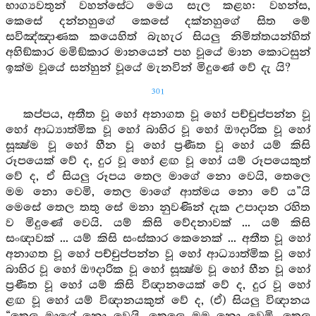
භාග්‍යවතුන් වහන්සේට මෙය සැල කළහ: වහන්ස,
කෙසේ දන්නහුගේ කෙසේ දක්නහුගේ සිත මේ
සවිඤ්ඤාණක කයෙහිත් බැහැර සියලු නිමිත්තයන්හිත්
අහිඞ්කාර මමිඞ්කාර මානයෙන් පහ වූයේ මාන කොටසුන්
ඉක්ම වූයේ සන්හුන් වූයේ මැනවින් මිදුණේ වේ දැ යි?
301
කප්පය, අතීත වූ හෝ අනාගත වූ හෝ පච්චුප්පන්න වූ
හෝ ආධ්‍යාත්මික වූ හෝ බාහිර වූ හෝ ඖදාරික වූ හෝ
සූක්‍ෂ්ම වූ හෝ හීන වූ හෝ ප්‍රණීත වූ හෝ යම් කිසි
රූපයෙක් වේ ද, දුර වූ හෝ ළඟ වූ හෝ යම් රූපයෙකුත්
වේ ද, ඒ සියලු රූපය තෙල මාගේ නො වෙයි, තෙලෙ
මම නො වෙමි, තෙල මාගේ ආත්මය නො වේ ය”යි
මෙසේ තෙල තතු සේ මනා නුවණින් දැක උපාදාන රහිත
ව මිදුණේ වෙයි. යම් කිසි වේදනාවක් ... යම් කිසි
සංඥාවක් ... යම් කිසි සංස්කාර කෙනෙක් ... අතීත වූ හෝ
අනාගත වූ හෝ පච්චුප්පන්න වූ හෝ ආධ්‍යාත්මික වූ හෝ
බාහිර වූ හෝ ඖදාරික වූ හෝ සූක්‍ෂ්ම වූ හෝ හීන වූ හෝ
ප්‍රණීත වූ හෝ යම් කිසි විඥානයෙක් වේ ද, දුර වූ හෝ
ළඟ වූ හෝ යම් විඥානයකුත් වේ ද, (ඒ) සියලු විඥානය