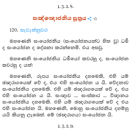
1. 3. 2. 8.
සඤ්ඤොජනිය සූත්‍රය
120.
සැවැත්නුවර:
මහණෙනි සංයෝජනිය (සංයෝජනයන්ට හිත වූ) ධර්‍ම
ද සංයෝජන ද දේශනා කරන්නෙමි. එය අසවු.
මහණෙනි සංයෝජනිය ධර්‍මයෝ කවරහු ද, සංයෝජන
කවරහු ද යත්:
මහණෙනි, රූපය සංයෝජනිය දහමෙකි, එහි යම්
ඡන්‍දරාගයෙක් වේ ද, එය එහි සංයෝජන ය යි. වේදනාව
සංයෝජනිය දහමෙකි. එහි යම් ඡන්‍දරාගයෙක් වේ ද, එය
එහි සංයෝජන ය යි. සංඥාව ... සංස්කාර ... විඥානය
සංයෝජනිය දහමෙකි. එහි යම් ඡන්‍දරාගයෙක් වේ ද එය
එහි සංයෝජන යි. මහණෙනි, මොහු සංයෝජනිය දහම්හු
යයි කියනු ලැබෙත්. මේ (ඡන්‍දරාගය) සංයෝජන යි.
1. 3. 2. 9.