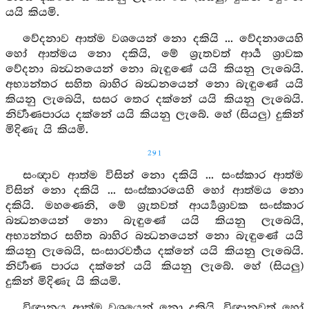
යයි කියමි.
වේදනාව ආත්ම වශයෙන් නො දකියි ... වේදනායෙහි
හෝ ආත්මය නො දකියි, මේ ශ්‍රැතවත් ආර්‍ය ශ්‍රාවක
වේදනා බන්‍ධනයෙන් නො බැඳුණේ යයි කියනු ලැබෙයි.
අභ්‍යන්තර සහිත බාහිර බන්‍ධනයෙන් නො බැඳුණේ යයි
කියනු ලැබෙයි, සසර තෙර දක්නේ යයි කියනු ලැබෙයි.
නිර්‍වාණපාරය දක්නේ යයි කියනු ලැබේ. හේ (සියලු) දුකින්
මිදිණැ යි කියමි.
291
සංඥාව ආත්ම විසින් නො දකියි ... සංස්කාර ආත්ම
විසින් නො දකියි ... සංස්කාරයෙහි හෝ ආත්මය නො
දකියි. මහණෙනි, මේ ශ්‍රැතවත් ආර්‍ය්‍යශ්‍රාවක සංස්කාර
බන්‍ධනයෙන් නො බැඳුණේ යයි කියනු ලැබෙයි,
අභ්‍යන්තර සහිත බාහිර බන්‍ධනයෙන් නො බැඳුණේ යයි
කියනු ලැබෙයි, සංසාරවර්‍තය දක්නේ යයි කියනු ලැබෙයි.
නිර්‍වාණ පාරය දක්නේ යයි කියනු ලැබේ. හේ (සියලු)
දුකින් මිදිණැ යි කියමි.
විඥානය ආත්ම වශයෙන් නො දකියි. විඥානවත් හෝ