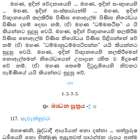
මහණ, ඉදින් වේදනායෙහි ... මහණ, ඉදින් සංඥායෙහි
... මහණ, ඉදින් සංස්කාරයන්හි ... මහණ, ඉදින්
විඥානයෙහි කලකිරීම පිණිස නොඇල්ම පිණිස නිරෝධය
පිණිස දහම් දෙසා නම්, (ඒ) මහණ “ධම්මකථික” ය යි
කියන්නට සුදුසු වෙයි. මහණ, ඉදින් විඥානයෙහි කලකිරීම
පිණිස නොඇල්ම පිණිස නිරෝධය පිණිස පිළිපන්නේ වේ
නම් (ඒ) මහණ “ධම්මානුධම්මපටිපන්න” යයි කියන්නට
සුදුසු වෙයි. මහණ, ඉදින් විඥානයෙහි කලකිරීමෙන්
නොඇල්මෙන් නිරෝධයෙන් උපාදාන රහිත ව මිදුණේ
වේ නම්, (ඒ) මහණ තෙමේ දිටුදැමියෙහි නිවනට
පැමිණියේ යයි කියන්නට සුදුසු වේ.
289
1. 3. 2. 5.
බන්‍ධන සූත්‍රය
117.
සැවැත්නුවර:
මහණෙනි, බුද්ධාදී ආර්‍ය්‍යයන් නො දක්නා ... සත්පුරුෂ
ධර්‍මයෙහි නො හික්මුණු අශ්‍රැතවත් පෘථග්ජන රූපය ආත්ම