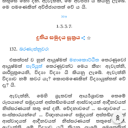
තතුසේ නො දනී. ඇවැත්නි, මේ අවිජ්ජා යි කියනු ලැබේ.
මෙ පමණෙකින් අවිජ්ජාගතත් වේ ය යි.
309
1. 3. 3. 7.
දුතිය සමුදය සූත්‍රය
132.
බරණැස්නුවර:
එකත්පස් ව හුන් ආයුෂ්මත්
මහාකොට්ඨිත
තෙරණුවෝ
ආයුෂ්මත්
සැරියුත්
තෙරණුවන්ට මෙය කීහ: ඇවැත්නි,
ශාරීපුත්‍රයෙනි, විද්‍යා විද්‍යා යි කියනු ලැබේ. ඇවැත්නි
විද්‍යාව නම් කවර යැ? කොපමණෙකින් විද්‍යායුක්තත් වේ
දැ? යි.
ඇවැත්නි, මෙහි ශ්‍රැතවත් ආර්‍ය්‍යශ්‍රාවක තෙමේ
රූපයාගේ සමුදයත් අස්තඞ්ගමයත් ආස්වාදයත් ආදීනවයත්
නිස්සරණයත් තතු සේ දනී. වේදනාවගේ ... සංඥාවගේ ...
සංස්කාරයන්ගේ ... විඥානයාගේ සමුදයත් අස්තඞ්ගමයත්
ආස්වාදයත් ආදීනවයත් නිස්සරණයත් තතුසේ දනී.
ඇවැත්නි, මේ විද්‍යාව යයි කියනු ලැබේ. මෙතෙකින්