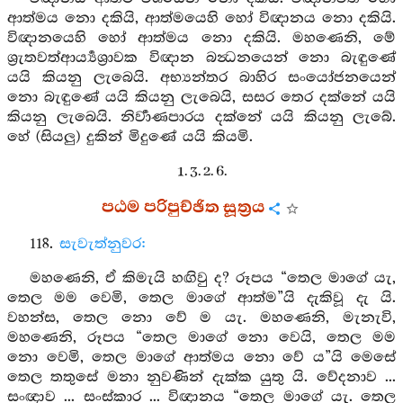
ආත්මය නො දකියි, ආත්මයෙහි හෝ විඥානය නො දකියි.
විඥානයෙහි හෝ ආත්මය නො දකියි. මහණෙනි, මේ
ශ්‍රැතවත්ආර්‍ය්‍යශ්‍රාවක විඥාන බන්‍ධනයෙන් නො බැඳුණේ
යයි කියනු ලැබෙයි. අභ්‍යන්තර බාහිර සංයෝජනයෙන්
නො බැඳුණේ යයි කියනු ලැබෙයි, සසර තෙර දක්නේ යයි
කියනු ලැබෙයි. නිර්‍වාණපාරය දක්නේ යයි කියනු ලැබේ.
හේ (සියලු) දුකින් මිදුණේ යයි කියමි.
1. 3. 2. 6.
පඨම පරිපුච්ඡිත සූත්‍රය
118.
සැවැත්නුවර:
මහණෙනි, ඒ කිමැයි හඟිවු ද? රූපය “තෙල මාගේ යැ,
තෙල මම වෙමි, තෙල මාගේ ආත්ම”යි දැකිවූ දැ යි.
වහන්ස, තෙල නො වේ ම යැ. මහණෙනි, මැනැවි,
මහණෙනි, රූපය “තෙල මාගේ නො වෙයි, තෙල මම
නො වෙමි, තෙල මාගේ ආත්මය නො වේ ය”යි මෙසේ
තෙල තතුසේ මනා නුවණින් දැක්ක යුතු යි. වේදනාව ...
සංඥාව ... සංස්කාර ... විඥානය “තෙල මාගේ යැ. තෙල