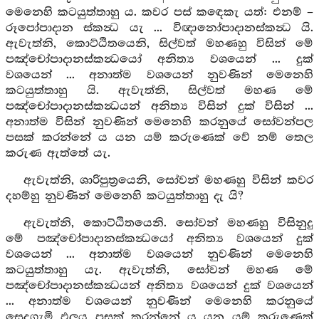
මෙනෙහි කටයුත්තාහු ය. කවර පස් කඳෙකැ යත්: එනම් –
රූපෝපාදාන ස්කන්‍ධ යැ ... විඥානෝපාදානස්කන්‍ධ යි.
ඇවැත්නි, කොට්ඨිතයෙනි, සිල්වත් මහණහු විසින් මේ
පඤ්චෝපාදානස්කන්‍ධයෝ අනිත්‍ය වශයෙන් ... දුක්
වශයෙන් ... අනාත්ම වශයෙන් නුවණින් මෙනෙහි
කටයුත්තාහු යි. ඇවැත්නි, සිල්වත් මහණ මේ
පඤ්චෝපාදානස්කන්‍ධයන් අනිත්‍ය විසින් දුක් විසින් ...
අනාත්ම විසින් නුවණින් මෙනෙහි කරනුයේ සෝවන්පල
පසක් කරන්නේ ය යන යම් කරුණෙක් වේ නම් තෙල
කරුණ ඇත්තේ යැ.
ඇවැත්නි, ශාරිපුත්‍රයෙනි, සෝවන් මහණහු විසින් කවර
දහම්හු නුවණින් මෙනෙහි කටයුත්තාහු දැ යි?
ඇවැත්නි, කොට්ඨිතයෙනි. සෝවන් මහණහු විසිනුදු
මේ පඤ්චෝපාදානස්කන්‍ධයෝ අනිත්‍ය වශයෙන් දුක්
වශයෙන් ... අනාත්ම වශයෙන් නුවණින් මෙනෙහි
කටයුත්තාහු යැ. ඇවැත්නි, සෝවන් මහණ මේ
පඤ්චෝපාදානස්කන්‍ධයන් අනිත්‍ය වශයෙන් දුක් වශයෙන්
... අනාත්ම වශයෙන් නුවණින් මෙනෙහි කරනුයේ
සෙදගැමි ඵලය පසක් කරන්නේ ය යන යම් කරුණෙක්