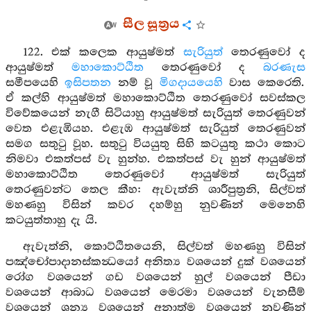
සීල සූත්‍රය
122. එක් කලෙක ආයුෂ්මත්
සැරියුත්
තෙරණුවෝ ද
ආයුෂ්මත්
මහාකොට්ඨිත
තෙරණුවෝ ද
බරණැස
සමීපයෙහි
ඉසිපතන
නම් වූ
මිගදායයෙහි
වාස කෙරෙති.
ඒ කල්හි ආයුෂ්මත් මහාකොට්ඨිත තෙරණුවෝ සවස්කල
විවේකයෙන් නැගී සිටියාහු ආයුෂ්මත් සැරියුත් තෙරණුවන්
වෙත එළැඹියහ. එළැඹ ආයුෂ්මත් සැරියුත් තෙරණුවන්
සමග සතුටු වූහ. සතුටු වියයුතු සිහි කටයුතු කථා කොට
නිමවා එකත්පස් වැ හුන්හ. එකත්පස් වැ හුන් ආයුෂ්මත්
මහාකොට්ඨිත තෙරණුවෝ ආයුෂ්මත් සැරියුත්
තෙරණුවන්ට තෙල කීහ: ඇවැත්නි ශාරීපුත්‍රනි, සිල්වත්
මහණහු විසින් කවර දහම්හු නුවණින් මෙනෙහි
කටයුත්තාහු දැ යි.
ඇවැත්නි, කොට්ඨිතයෙනි, සිල්වත් මහණහු විසින්
පඤ්චෝපාදානස්කන්‍ධයෝ අනිත්‍ය වශයෙන් දුක් වශයෙන්
රෝග වශයෙන් ගඩ වශයෙන් හුල් වශයෙන් පීඩා
වශයෙන් ආබාධ වශයෙන් මෙරමා වශයෙන් වැනසීම්
වශයෙන් ශුන්‍ය වශයෙන් අනාත්ම වශයෙන් නුවණින්