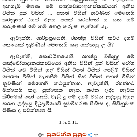
අනගැමි මහණ මේ පඤ්චෝපාදානස්කන්‍ධයන් අනිස
විසින් දුක් විසින් ... අනත් විසින් නුවණින් මෙනෙහි
කරනුයේ රහත් ඵලය පසක් කරන්නේ ය යන යම්
කරුණෙක් වේ නම් තෙල කරුණ ඇත්තේ යැ.
ඇවැත්නි, ශාරිපුත්‍රයෙනි, රහත්හු විසින් කවර දහම්
කෙනෙක් නුවණින් මෙනෙහි කළ යුත්තාහු දැ යි?
ඇවැත්නි, කොට්ඨිතයෙනි. රහත්හු විසිනුදු මේ
පඤ්චෝපාදානස්කන්‍ධයෝ අනිස විසින් දුක් විසින් රෝග
විසින් ගඩ විසින් හුල් විසින් විපත් විසින් පෙළීම් විසින්
මෙරමා විසින් වැනසීම් විසින් සිස් විසින් අනත් විසින්
නුවණින් මෙනෙහි කටයුත්තාහ. ඇවැත්නි, රහත්හට
මත්තෙහි කළ යුත්තෙක් නැත, කරන ලද්ද නැවත
කිරීමෙක් හෝ නැති. වැළි දු මේ දහම් වඩන ලද්දාහු බහුල
කරන ලද්දාහු දිටුදැමියෙහි සුවවිහරණ පිණිස ද, සිහිනුවණ
පිණිස ද පවත්නාහ යි.
1. 3. 2. 11.
සුතවන්ත සූත්‍රය