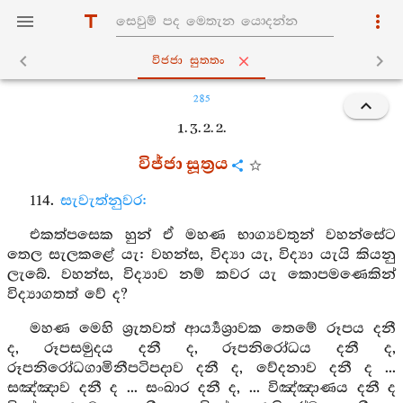
විජ‍්ජා සුත‍්තං
285
1. 3. 2. 2.
විජ්ජා සූත්‍රය
114.
සැවැත්නුවර:
එකත්පසෙක හුන් ඒ මහණ භාග්‍යවතුන් වහන්සේට
තෙල සැලකළේ යැ: වහන්ස, විද්‍යා යැ, විද්‍යා යැයි කියනු
ලැබේ. වහන්ස, විද්‍යාව නම් කවර යැ කොපමණෙකින්
විද්‍යාගතත් වේ ද?
මහණ මෙහි ශ්‍රැතවත් ආර්‍ය්‍යශ්‍රාවක තෙමේ රූපය දනී
ද, රූපසමුදය දනී ද, රූපනිරෝධය දනී ද,
රූපනිරෝධගාමිනීපටිපදාව දනී ද, වේදනාව දනී ද ...
සඤ්ඤාව දනී ද ... සංඛාර දනී ද, ... විඤ්ඤාණය දනී ද