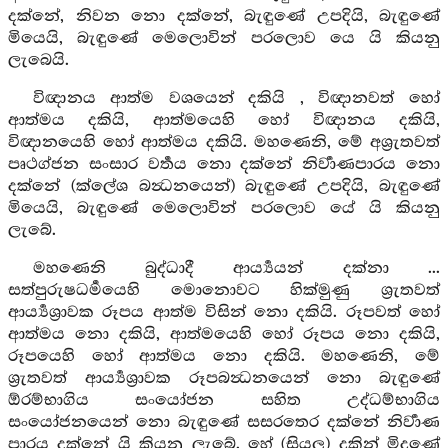
දක්නේ, නිවන නො දක්නේ, බැඳුණේ උපදියි, බැඳුණේ
මියෙයි, බැඳුණේ මෙලොවින් පරලොව යෙ යි කියනු
ලැබෙයි.
විඥානය ආත්ම වශයෙන් දකියි , විඥානවත් හෝ
ආත්මය දකියි, ආත්මයෙහි හෝ විඥානය දකියි,
විඥානයෙහි හෝ ආත්මය දකියි. මහණෙනි, මේ අශ්‍රැතවත්
පෘථග්ජන සංසාර වර්‍තය නො දක්නේ නිර්‍වාණපාරය නො
දක්නේ (ක්ලේශ බන්‍ධනයෙන්) බැඳුණේ උපදියි, බැඳුණේ
මියෙයි, බැඳුණේ මෙලොවින් පරලොව යේ යි කියනු
ලැබේ.
මහණෙනි බුද්ධාදී ආර්‍ය්‍යයන් දක්නා ...
සත්පුරුෂධර්‍මයෙහි මොනොවට හික්මුණු ශ්‍රැතවත්
ආර්‍ය්‍යශ්‍රාවක රූපය ආත්ම විසින් නො දකියි. රූපවත් හෝ
ආත්මය නො දකියි, ආත්මයෙහි හෝ රූපය නො දකියි,
රූපයෙහි හෝ ආත්මය නො දකියි. මහණෙනි, මේ
ශ්‍රැතවත් ආර්‍ය්‍යශ්‍රාවක රූපබන්‍ධනයෙන් නො බැඳුණේ
ඕරම්භාගිය සංයෝජන සහිත උද්ධම්භාගිය
සංයෝජනයෙන් නො බැඳුණේ සසරතෙර දක්නේ නිර්‍වාණ
පාරය දක්නේ යි කියනු ලැබේ. හේ (සියලු) දුකින් මිදුණේ