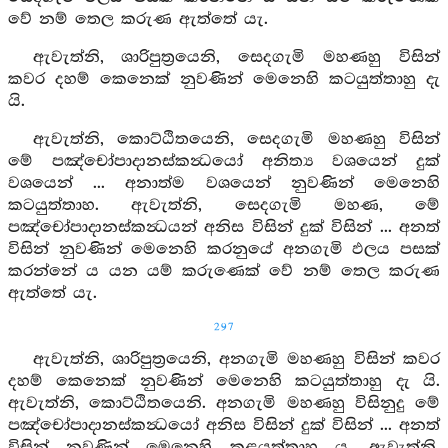
වේ නම් තෙල කරුණ ඇත්තේ යැ.
ඇවැත්නි, ශාරිපුත්‍රයෙනි, සෙදගැමි මහණහු විසින්
කවර දහම් කෙනෙක් නුවණින් මෙනෙහි කටයුත්තාහු දැ
යි.
ඇවැත්නි, කොට්ඨිතයෙනි, සෙදගැමි මහණහු විසින්
මේ පඤ්චෝපාදානස්කන්‍ධයෝ අනිත්‍ය වශයෙන් දුක්
වශයෙන් ... අනාත්ම වශයෙන් නුවණින් මෙනෙහි
කටයුත්තාහ. ඇවැත්නි, සෙදගැමි මහණ, මේ
පඤ්චෝපාදානස්කන්‍ධයන් අනිස විසින් දුක් විසින් ... අනත්
විසින් නුවණින් මෙනෙහි කරනුයේ අනගැමි ඵලය පසක්
කරන්නේ ය යන යම් කරුණෙක් වේ නම් තෙල කරුණ
ඇත්තේ යැ.
297
ඇවැත්නි, ශාරිපුත්‍රයෙනි, අනගැමි මහණහු විසින් කවර
දහම් කෙනෙක් නුවණින් මෙනෙහි කටයුත්තාහු දැ යි.
ඇවැත්නි, කොට්ඨිතයෙනි. අනගැමි මහණහු විසිනුදු මේ
පඤ්චෝපාදානස්කන්‍ධයෝ අනිස විසින් දුක් විසින් ... අනත්
විසින් නුවණින් මෙනෙහි කළයුත්තාහු ය. ඇවැත්නි,