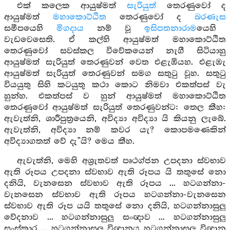
එක් කලෙක ආයුෂ්මත්
සැරියුත්
තෙරණුවෝ ද
ආයුෂ්මත්
මහාකොට්ඨිත
තෙරණුවෝ ද
බරණැස
සමීපයෙහි
මිගදාය
නම් වූ
ඉසිපතනාරාම
යෙහි
වැඩවෙසෙති. ඒ කල්හි ආයුෂ්මත් මහාකොට්ඨිත
තෙරණුවෝ සවස්කල විවේකයෙන් නැගී සිටියාහු
ආයුෂ්මත් සැරියුත් තෙරණුවන් වෙත එළැඹියහ. එළැඹැ
ආයුෂ්මත් සැරියුත් තෙරණුවන් සමග සතුටු වූහ. සතුටු
වියයුතු සිහි කටයුතු කථා කොට නිමවා එකත්පස් වැ
හුන්හ. එකත්පස් ව හුන් ආයුෂ්මත් මහාකොට්ඨිත
තෙරණුවෝ ආයුෂ්මත් සැරියුත් තෙරණුවන්ට: තෙල කීහ:
ඇවැත්නි, ශාරීපුත්‍රයෙනි, අවිද්‍යා අවිද්‍යා යි කියනු ලැබේ.
ඇවැත්නි, අවිද්‍යා නම් කවර යැ? කොපමණෙකින්
අවිද්‍යාගතත් වේ දැ”යි? මෙය කීහ.
ඇවැත්නි, මෙහි අශ්‍රැතවත් පෘථග්ජන උපදනා ස්වභාව
ඇති රූපය උපදනා ස්වභාව ඇති රූපය යි තතුසේ නො
දනියි, වැනසෙන ස්වභාව ඇති රූපය ... හටගන්නා-
වැනසෙන ස්වභාව ඇති රූපය හටගන්නා-වැනසෙන
ස්වභාව ඇති රූප යයි තතුසේ නො දනියි, හටගන්නාසුලු
වේදනාව ... හටගන්නාසුලු සංඥාව ... හටගන්නාසුලු
සංස්කාර ... හටගන්නාසුලු විඥානය හටගන්නාසුලු විඥාන