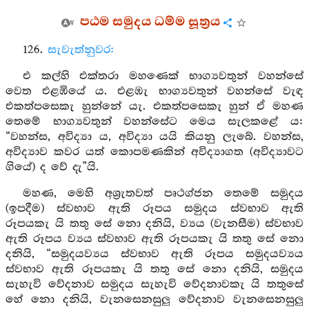
පඨම සමුදය ධම්ම සූත්‍රය
126.
සැවැත්නුවර:
එ කල්හි එක්තරා මහණෙක් භාග්‍යවතුන් වහන්සේ
වෙත එළඹියේ ය. එළඹැ භාග්‍යවතුන් වහන්සේ වැඳ
එකත්පසෙකැ හුන්නේ යැ. එකත්පසෙකැ හුන් ඒ මහණ
තෙමේ භාග්‍යවතුන් වහන්සේට මෙය සැලකළේ ය:
“වහන්ස, අවිද්‍යා ය, අවිද්‍යා යයි කියනු ලැබේ. වහන්ස,
අවිද්‍යාව කවර යත් කොපමණකින් අවිද්‍යාගත (අවිද්‍යාවට
ගියේ) ද වේ දැ”යි.
මහණ, මෙහි අශ්‍රැතවත් පෘථග්ජන තෙමේ සමුදය
(ඉපදීම) ස්වභාව ඇති රූපය සමුදය ස්වභාව ඇති
රූපයකැ යි තතු සේ නො දනියි, ව්‍යය (වැනසීම) ස්වභාව
ඇති රූපය ව්‍යය ස්වභාව ඇති රූපයකැ යි තතු සේ නො
දනියි, “සමුදයව්‍යය ස්වභාව ඇති රූපය සමුදයව්‍යය
ස්වභාව ඇති රූපයකැ යි තතු සේ නො දනියි, සමුදය
සැහැවි වේදනාව සමුදය සැහැවි වේදනාවකැ යි තතුසේ
හේ නො දනියි, වැනසෙනසුලු වේදනාව වැනසෙනසුලු