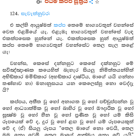
පඨම කප්ප සූත්‍රය
124.
සැවැත්නුවර:
එ කල්හි ආයුෂ්මත්
කප්ප
තෙමේ භාග්‍යවතුන් වහන්සේ
වෙත එළඹියේ යැ. එළැඹැ භාග්‍යවතුන් වහන්සේ වැඳ
එකත්පසෙක හුන්නේ යැ. එකත්පසෙක හුන් ආයුෂ්මත්
කප්ප තෙමේ භාග්‍යවතුන් වහන්සේට තෙල සැල කළේ
යැ:
වහන්ස, කෙසේ දන්නහුට කෙසේ දක්නහුට මේ
සවිඤ්ඤාණක කයෙහිත් බැහැර සියලු නිමිත්තයන්හිත්
අභිඞ්කාර මමිඞ්කාර (අහඞ්කාර දෘෂ්ටිය, මාගේ යයි ගන්නා
තණ්හාව හා) මනානුසයය යන කෙලෙස්හු නො වෙද්දැ
යි?
කප්පය, අතීත වූ හෝ අනාගත වූ හෝ පච්චුප්පන්න වූ
හෝ ආධ්‍යාත්මික වූ හෝ බාහිර වූ හෝ ඖදාරික වූ හෝ
සූක්‍ෂ්ම වූ හෝ හීන වූ හෝ ප්‍රණීත වූ හෝ යම් කිසි
රූපයෙක් වේ ද, දුර වූ හෝ ළඟ වූ හෝ යම් රූපයෙකුත්
වේ ද (ඒ) සියලු රූපය “තෙල මාගේ නො වෙයි, තෙල
මම නො වෙමි, තෙල මාගේ ආත්මය නො වේ යයි”