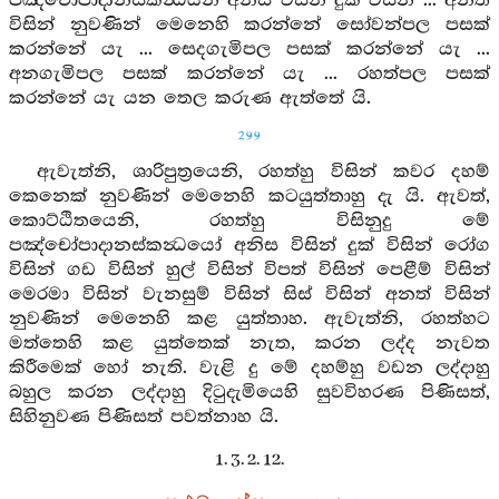
පඤ්චෝපාදානස්කන්‍ධයන් අනිස විසින් දුක් විසින් ... අනත්
විසින් නුවණින් මෙනෙහි කරන්නේ සෝවන්පල පසක්
කරන්නේ යැ ... සෙදගැමිපල පසක් කරන්නේ යැ ...
අනගැමිපල පසක් කරන්නේ යැ ... රහත්පල පසක්
කරන්නේ යැ යන තෙල කරුණ ඇත්තේ යි.
299
ඇවැත්නි, ශාරිපුත්‍රයෙනි, රහත්හු විසින් කවර දහම්
කෙනෙක් නුවණින් මෙනෙහි කටයුත්තාහු දැ යි. ඇවත්,
කොට්ඨිතයෙනි, රහත්හු විසිනුදු මේ
පඤ්චෝපාදානස්කන්‍ධයෝ අනිස විසින් දුක් විසින් රෝග
විසින් ගඩ විසින් හුල් විසින් විපත් විසින් පෙළීම් විසින්
මෙරමා විසින් වැනසුම් විසින් සිස් විසින් අනත් විසින්
නුවණින් මෙනෙහි කළ යුත්තාහ. ඇවැත්නි, රහත්හට
මත්තෙහි කළ යුත්තෙක් නැත, කරන ලද්ද නැවත
කිරීමෙක් හෝ නැති. වැළි දු මේ දහම්හු වඩන ලද්දාහු
බහුල කරන ලද්දාහු දිටුදැමියෙහි සුවවිහරණ පිණිසත්,
සිහිනුවණ පිණිසත් පවත්නාහ යි.
1. 3. 2. 12.