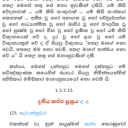
තෙල මෙසේ තතු සේ මනා නුවණින් දකියි. යම් කිසි
වේදනාවක් ... යම් කිසි සංඥාවක් ... යම් කිසි සංස්කාර
කෙනෙක් ... අතීත වූ හෝ අනාගත වූ හෝ පච්චුප්පන්න
වූ හෝ ආධ්‍යාත්මික වූ හෝ බාහිර වූ හෝ ඖදාරික වූ
හෝ සුක්‍ෂ්ම වූ හෝ හීන වූ හෝ ප්‍රණීත වූ හෝ යම් කිසි
විඥානයෙක් වේ ද, දුර වූ හෝ ළඟ වූ හෝ යම්
විඥානයකුත් වේ ද ඒ සියලු විඥානය “තෙල මාගේ නො
වෙයි, තෙලෙ මම නො වෙමි, තෙල මාගේ ආත්මය නො
වේ ය” යි තෙල තතු සේ මනානුවණින් දකී.
කප්පය, මෙසේ දන්නහුට මෙසේ දක්නහුට මේ
සවිඤ්ඤාණක කයෙහිත් බැහැර සියලු නිමිත්තයන්හිත්
අහිඞ්කාර මමිඞ්කාර මානානුසයයෝ නො වෙති යි.
1. 3. 2. 13.
දුතිය කප්ප සූත්‍රය
125.
සැවැත්නුවර:
එකත්පස් වැ හුන් ආයුෂ්මත්
කප්ප
තෙරණුවෝ