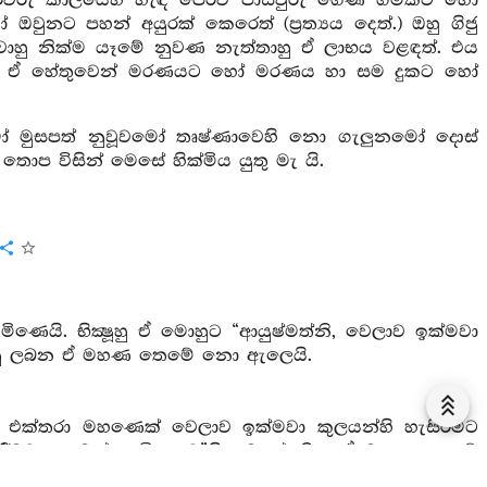
ුමූ පෙරවරු කාලයෙහි හැඳ පෙරව පාසිවුරු ගෙණ ගමකට හෝ
ඔවුනට පහන් අයුරක් කෙරෙත් (ප්‍රත්‍යය දෙත්.) ඔහු ගිජු
 වූවාහු නික්ම යෑමේ නුවණ නැත්තාහු ඒ ලාභය වළඳත්. එය
ඔහු ඒ හේතුවෙන් මරණයට හෝ මරණය හා සම දුකට හෝ
වමෝ මුසපත් නුවූවමෝ තෘෂ්ණාවෙහි නො ගැලුනමෝ දොස්
ප විසින් මෙසේ හික්මිය යුතු මැ යි.
ණෙයි. භික්‍ෂූහු ඒ මොහුට “ආයුෂ්මත්නි, වෙලාව ඉක්මවා
 කියනු ලබන ඒ මහණ තෙමේ නො ඇලෙයි.
ෙහි එක්තරා මහණෙක් වෙලාව ඉක්මවා කුලයන්හි හැසිරීමට
ි හැසිරීමට නහමක් පැමිණෙව”යි මෙසේ කීහ. ඒ මහණ තෙමේ