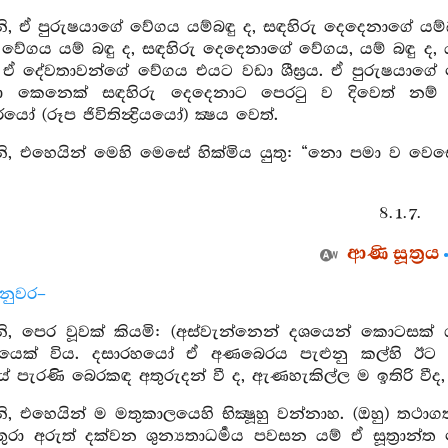
 ඒ පුරුෂයාගේ වේගය යම්බඳු ද, සඳහිරු දෙදෙනාගේ යම්බඳ
 වේගය යම් බඳු ද, සඳහිරු දෙදෙනාගේ වේගය, යම් බඳු ද
් ඒ දේවතාවන්ගේ වේගය එයට වඩා ශීඝ්‍රය. ඒ පුරුෂයාගේ
ා කෙනෙක් සඳහිරු දෙදෙනාට පෙරටු ව දිවෙත් නම් 
ෝ (රූප ජිවිතින්‍ද්‍රියයෝ) ක්‍ෂය වෙත්.
, එහෙයින් මෙහි මෙසේ හික්මිය යුතු: “නො පමා ව වෙසෙ
8. 1. 7.
ආණි සූත්‍රය
්නුවර–
 පෙර වූවක් කියමි: (අස්වැන්නෙන් දශයෙන් කොටසක් ගන්
ෙරයෙක් විය. දසාරහයෝ ඒ අණබෙරය පැළුනු කල්හි ඊ
ේ පැරණි බෙරකඳ අතුරුදන් වී ද, ඇණහැකිල්ල ම ඉතිරි වීද
 එහෙයින් ම මතුකාලයෙහි භික්‍ෂූහු වන්නාහ. (ඔහු) තථාග
ුරා අරුත් දක්වන ශුන්‍යතාධර්‍මය පවසන යම් ඒ සූත්‍රා