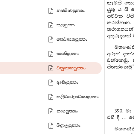
කැමති නො 
යුතු ය යි 
නඛසිඛාසුත‍්තං
සව්වන් වි
කරන්නාහ. 
කුලසුත‍්තං
තථාගතයන් ව
අතුරුදහන්
ඔක‍්ඛාසතසුත‍්තං
මහණෙනි
අරුත් දැක
සත‍්තිසුත‍්තං
වන්නෙමු. 
සිතන්නෙමු”
ධනුග‍්ගහසුත‍්තං
ආණිසුත‍්තං
කලිඞ‍්ගරූපධානසුත‍්තං
390. මා
නාගසුත‍්තං
එහි දී … 
බිළාලසුත‍්තං
මහණෙනි,