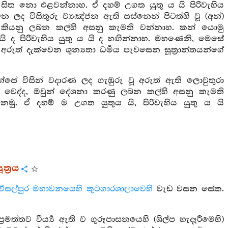
ත නො එළවන්නාහ. ඒ දහම් උගත යුතු ය යි පිරිවැහිය
 ලද විසිතුරු ව්‍යඤ්ජන ඇති සස්නෙන් පිටත්හි වූ (අන්)
න් කියනු ලබන කල්හි අසනු කැමති වන්නාහ. කන් යොමු
 ද පිරිවැහිය යුතු ය යි ද හඟින්නාහ. මහණෙනි, මෙසේ
ුත් දැක්වෙන ශුන්‍යතා ධර්‍මය පැවසෙන සූත්‍රාන්තයන්ගේ
සේ විසින් වදාරණ ලද ගැඹුරු වූ අරුත් ඇති ලොවුතුරා
ෙක් වෙද්ද, ඔවුන් දේශනා කරණු ලබන කල්හි අසනු කැමති
ු. ඒ දහම් ම උගත යුතුය යි, පිරිවැහිය යුතු ය යි
ත්‍රය
විසල්පුර
මහාවනයෙහි
කුටගාරශාලාවෙහි
වැඩ වසන සේක.
ත්තව වීර්‍ය්‍ය ඇති ව ගුරූපාසනයෙහි (ශිල්ප හැදෑරීමෙහි)