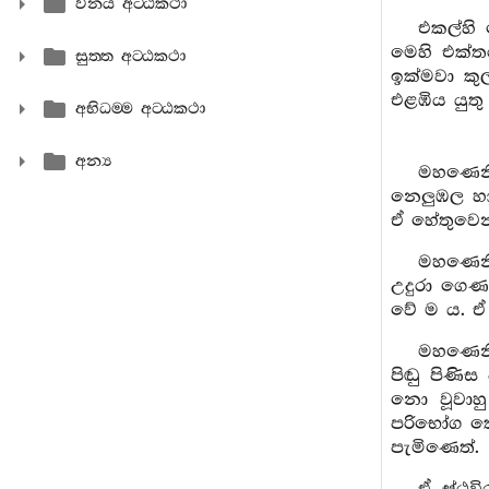
විනය අට‍්ඨකථා
එකල්හි 
මෙහි එක්ත
සුත‍්ත අට‍්ඨකථා
ඉක්මවා කු
එළඹිය යුත
අභිධම‍්ම අට‍්ඨකථා
අන්‍ය
මහණෙනි
නෙලුඹල හා 
ඒ හේතුවෙ
මහණෙනි
උදුරා ගෙණ
වේ ම ය. 
මහණෙනි
පිඬු පිණිස
නො වූවාහු
පරිභෝග කෙ
පැමිණෙත්.