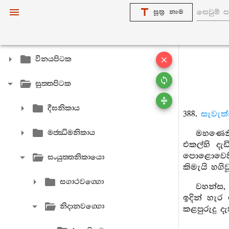
සූත්‍ර නාම
විනයපිටක
සුත‍්තපිටක
දීඝනිකාය
388.
සැවැත්
මජ‍්ඣිමනිකාය
මහණෙනි,
එකල්හි දැඩ
පොළොවෙහි
සංයුත‍්තනිකායො
කිමැයි හගි
සගාථවග‍්ගො
වහන්ස, 
ඉදින් හැර
නිදානවග‍්ගො
කළපුරුදු ද