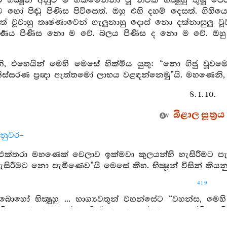
ර භික්‍ෂූන් අනුව ම හික්මෙන්නා වූ නවක භික්‍ෂූහු ත
හෝ පිඬු පිණිස පිවිසෙත්. ඔහු එහි දහම් දෙසත්. ගිහියෝ 
සපත් වූවාහු තෘෂ්ණාවෙන් ගැලුනාහු දොස් නො දක්නාසුලු
වර්‍ණය පිණිස නො ම වේ. බලය පිණිස ද නො ම වේ. 
, එහෙයින් මෙහි මෙසේ හික්මිය යුතු: “නො ගිජු වූ
ස්සරණ ප්‍රඥා ඇත්තමෝ ලාභය වළඳන්නෙමු”යි. මහණෙනි, තො
8. 1. 10.
බිළාල සූත්‍රය
්නුවර–
එක්තරා මහණෙක් වෙලාව ඉක්මවා කුලයන්හි හැසිරීමට පැමි
හැසිරීමට නො පැමිණෙව”යි මෙසේ කීහ. භික්‍ෂූන් විසින්
419
බොහෝ භික්‍ෂූහු ... භාග්‍යවතුන් වහන්සේට “වහන්ස, ම
 භික්‍ෂූහු ඔහුට ආයුෂ්මතුනි “වෙලාව ඉක්මවා කුලයන්හ
 විසින් කියනු ලබන්නේ නො ඇලේ ය”යි මෙය සැළකළහ.