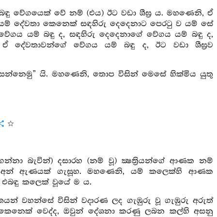
ු වේගයෙක් වේ නම් (එය) ඊට වඩා ශීඝ්‍ර ය. මහණෙනි, ඒ
, යම් දේවතා කෙනෙක් සඳහිරු දෙදෙනාට පෙරටු ව යම් සේ
 වේගය යම් බඳු ද, සඳහිරු දෙදෙනාගේ වේගය යම් බඳු ද,
ඒ දේවතාවන්ගේ වේගය යම් බඳු ද, ඊට වඩා ශීඝ්‍රව
න්නෙමු” යි. මහණෙනි, තොප විසින් මෙසේ හික්මිය යුතු
නා බැවින්) දසාරහ (නම් වූ) ක්‍ෂත්‍රියන්ගේ ආණක නම්
ට අන් ඇණයක් ගැසූහ. මහණෙනි, යම් කලෙක්හි ආණක
, එබඳු කලෙක් වූයේ ම ය.
තයන් වහන්සේ විසින් වදාරණ ලද ගැඹුරු වූ ගැඹුරු අරුත්
න්ත කෙනෙක් වෙද්ද, ඔවුන් දේශනා කරණු ලබන කල්හි අසනු