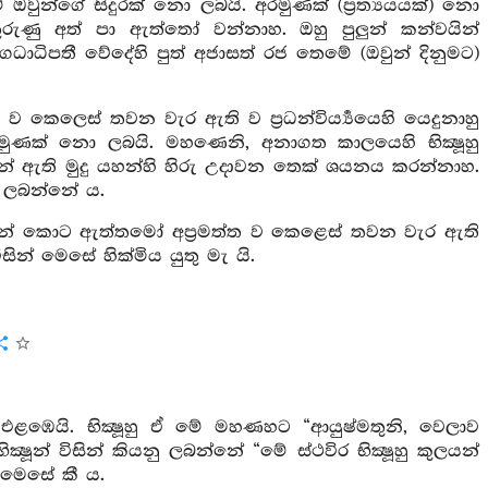
ඔවුන්ගේ සිදුරක් නො ලබයි. අරමුණක් (ප්‍රත්‍යයයක්) නො
තුරුණු අත් පා ඇත්තෝ වන්නාහ. ඔහු පුලුන් කන්වයින්
ධාධිපතී වේදේහි පුත් අජාසත් රජ තෙමේ (ඔවුන් දිනුමට)
ව කෙලෙස් තවන වැර ඇති ව ප්‍රධන්විර්‍ය්‍යයෙහි යෙදුනාහු
මුණක් නො ලබයි. මහණෙනි, අනාගත කාලයෙහි භික්‍ෂූහු
යින් ඇති මුදු යහන්හි හිරු උදාවන තෙක් ශයනය කරන්නාහ.
් ලබන්නේ ය.
වයින් කොට ඇත්තමෝ අප්‍රමත්ත ව කෙළෙස් තවන වැර ඇති
ින් මෙසේ හික්මිය යුතු මැ යි.
ඹෙයි. භික්‍ෂූහු ඒ මේ මහණහට “ආයුෂ්මතුනි, වෙලාව
් විසින් කියනු ලබන්නේ “මේ ස්ථවිර භික්‍ෂූහු කුලයන්
 මෙසේ කී ය.