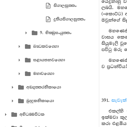
යෙදුනාහු ව
සිගාලසුත‍්තං
ලබයි. මහණ
(=කොට්ට) 
දුතියසිගාලසුත‍්තං
ඔවුන්ගේ ස
මහණෙනි,
9. භික‍්ඛුසංයුත‍්තං
වාසය කෙරෙ
සියුමැලි ව
ඛන්‍ධකවග‍්ගො
පවිටු මරු
සළායතනවග‍්ගො
මහණෙනි
ව ප්‍රධන්ව
මහාවග‍්ගො
අඞ‍්ගුත‍්තරනිකායො
391.
සැවැත්
ඛුද‍්දකනිකායො
එකල්හි
අභිධම‍්මපිටක
ඉක්මවා කු
කරා එළඹිය