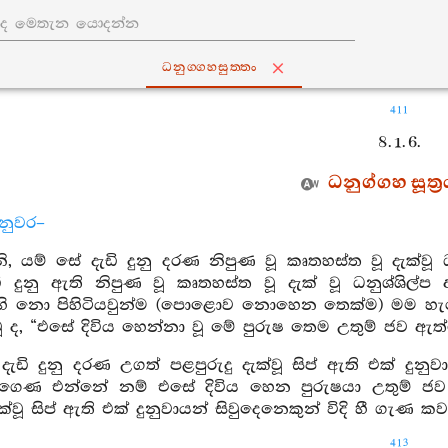
ධනුග‍්ගහසුත‍්තං
411
8. 1. 6.
ධනුග්ගහ සූත්‍
නුවර–
 යම් සේ දැඩි දුනු දරණ නිපුණ වූ කෘතහස්ත වූ දැක්වූ ධන
ි දුනු ඇති නිපුණ වූ කෘතහස්ත වූ දැක් වූ ධනුශ්ශිල්ප 
 නො පිහිටියවුන්ම (පොළොව නොහෙන තෙක්ම) මම හැර 
වූ ද, “එසේ දිවිය හෙන්නා වූ මේ පුරුෂ තෙම උතුම් ජව ඇත්ත
දැඩි දුනු දරණ උගත් පළපුරුදු දැක්වූ සිප් ඇති එක් ද
 ගෙණ එන්නේ නම් එසේ දිවිය හෙන පුරුෂයා උතුම් ජව ඇ
ැක්වූ සිප් ඇති එක් දුනුවායන් සිවුදෙනෙකුන් විදි හී ගැණ ක
413