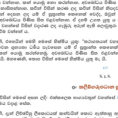
වන්නාහ. කන් යොමු නො කරන්නාහ. අවබෝධය පිණිස සි
නොසිතන්නාහ. කවීන් විසින් කරණ ලද කවීන් විසින් නිපදවන
සින් දෙසන ලද යම් ඒ සූත්‍රාන්ත කෙනෙක් වෙද්ද, ඔවු
අවබෝධය පිණිස සිත එළවන්නාහ. ඒ දහම් උගත යුතු ය යි
හන්සේ විසින් වදාරණ ලද ගැඹුරු අරුත් ඇති ලොවුතුරා අර
 වීම වන්නේ ය.
, එහෙයින් මෙහි මෙසේ හික්මිය යුතු: “තථාගතයන් වහන්
්වෙන ශුන්‍යතා ධර්‍මය පැවසෙන යම් ඒ සූත්‍රාන්ත කෙන
කන් යොමු කරන්නෙමු. අවබෝධය පිණිස සිත එළවන්නෙම
යි. මහණෙනි, තොප විසින් මෙසේ හික්මිය යුතු මැ යි.
415
8. 1. 8.
කලිඞ්ගරූපධාන සූ
 විසින් මෙසේ අසන ලදි: එක්කලෙක භාග්‍යවතුන් වහන්සේ
මෙය වදාළ සේක.
 දැන් ලිච්ඡවීහු ලීකොටයක් කන්වයින් කොට ඇත්තාහු අප්‍රම