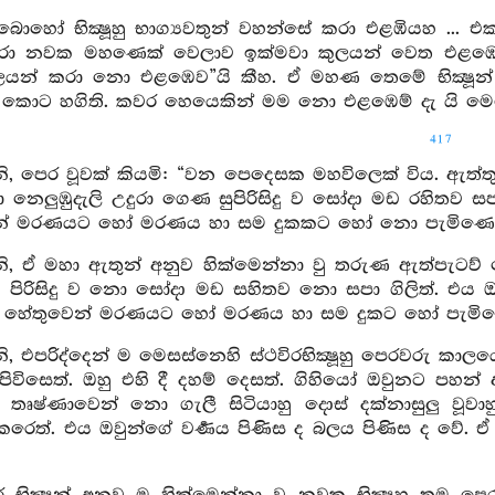
බොහෝ භික්‍ෂූහු භාග්‍යවතුන් වහන්සේ කරා එළඹියහ ... එක
රා නවක මහණෙක් වෙලාව ඉක්මවා කුලයන් වෙත එළඹෙයි.
ලයන් කරා නො එළඹෙව”යි කීහ. ඒ මහණ තෙමේ භික්‍ෂූන් වි
ු කොට හගිති. කවර හෙයෙකින් මම නො එළඹෙම් දැ යි ම
417
, පෙර වූවක් කියමි: “වන පෙදෙසක මහවිලෙක් විය. ඇත්ත
නෙලුඹුදැලි උදුරා ගෙණ සුපිරිසිදු ව සෝදා මඩ රහිතව සපා
න් මරණයට හෝ මරණය හා සම දුකකට හෝ නො පැමිණෙත
, ඒ මහා ඇතුන් අනුව හික්මෙන්නා වු තරුණ ඇත්පැටව් ව
 පිරිසිදු ව නො සෝදා මඩ සහිතව නො සපා ගිලිත්. එය 
ඒ හේතුවෙන් මරණයට හෝ මරණය හා සම දුකට හෝ පැමිණ
, එපරිද්දෙන් ම මෙසස්නෙහි ස්ථවිරභික්‍ෂූහු පෙරවරු 
 පිවිසෙත්. ඔහු එහි දී දහම් දෙසත්. ගිහියෝ ඔවුනට පහන් අය
 තෘෂ්ණාවෙන් නො ගැලී සිටියාහු දොස් දක්නාසුලු වූවා
රෙත්. එය ඔවුන්ගේ වර්‍ණය පිණිස ද බලය පිණිස ද 