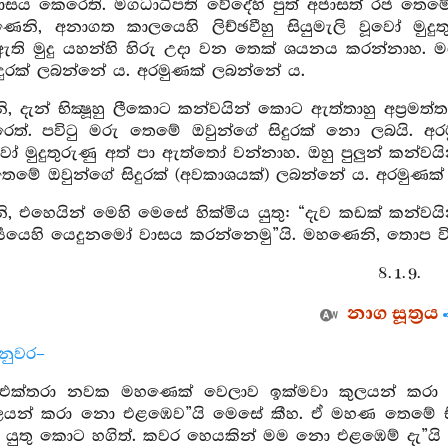
ාසය කෙරෙති. මගධාධිපති වේදේහි පුත් අජාසත් රජ තෙමේ 
ෙනි, අනාගත කාලයෙහි ලිච්ඡවීහු සියුමැලි වූවෝ මුදු
ඇති මුදු යහන්හි හිරු උදා වන තෙක් ශයනය කරන්නාහ. මග
ිදුරක් ලබන්නේ ය. අරමුණක් ලබන්නේ ය.
 දැන් භික්‍ෂූහු ලීකොට කන්වයින් කොට ඇත්තාහු අප්‍රමත්ත 
ත්. පවිටු මරු තෙමේ ඔවුන්ගේ සිදුරක් නො ලබයි. අර
ූවෝ මුදුතුරුණු අත් පා ඇත්තෝ වන්නාහ. ඔහු පුලුන් කන්ව
 තෙමේ ඔවුන්ගේ සිදුරක් (අවකාශයක්) ලබන්නේ ය. අරමුණක
, එහෙයින් මෙහි මෙසේ හික්මිය යුතු: “දැව කඩක් කන්
ිර්‍ය්‍යයෙහි යෙදුනමෝ වාසය කරන්නෙමු”යි. මහණෙනි, තොප විස
8. 1. 9.
නාග සූත්‍රය
නුවර–
 එක්තරා නවක මහණෙක් වෙලාව ඉක්මවා කුලයන් කරා එළ
ලයන් කරා නො එළඹෙව”යි මෙසේ කීහ. ඒ මහණ තෙමේ භික්‍ෂූන
 යුතු කොට හගිත්. කවර හෙයකින් මම නො එළඹෙම් දැ”යි