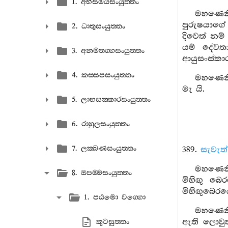
1. අභිසමයසංයුත‍්තං
මහණෙනි,
පුරුෂයාගේ
2. ධාතුසංයුත‍්තං
දිවෙත් නම
යම් දේවත
3. අනමතග‍්ගසංයුත‍්තං
ආයුසංස්කාරය
4. කස‍්සපසංයුත‍්තං
මහණෙනි
මැ යි.
5. ලාභසක‍්කාරසංයුත‍්තං
6. රාහුලසංයුත‍්තං
7. ලක‍්ඛණසංයුත‍්තං
389.
සැවැත
මහණෙනි,
8. ඔපම‍්මසංයුත‍්තං
මිහිඟු බ
මිහිඟුබෙරය
1. පඨමො වග‍්ගො
මහණෙනි,
ඇති ලොවුත
කූටසුත‍්තං