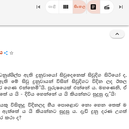
පාළි
සිංහල
රය
ුශ්ශිල්ප ඇති දුනුවායෝ සිවුදෙනෙක් සිවුදිග සිටියෝ ද,
ඇති මේ සිවු දුනුවායන් විසින් සිවුදිගට විදින ලද ඊතල
ගෙණ එන්නෙමි”යි. පුරුෂයෙක් එන්නේ ය. මහණෙනි, ඒ
ේ ය යි - දිවිය හෙන්නේ ය යි කියන්නට සුදුසු දැ”යි:
ුනුවායකු විසිනුදු විදිනලද හීය පොළොව නො හෙන තෙක් ම
ත්තේ ය යි කියන්නට සුදුසු ය. දැඩි දුනු දරණ උගත්
වර කථා ද?