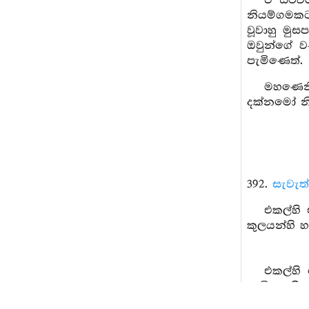
ඒ ස්ථවි
නියම්ගමකට 
වූවාහු මු
ඔවුන්ගේ 
පැමිණෙත්.
මහණෙනි
දක්නමෝ නි
392.
සැවැත
එකල්හි 
කුලයන්හි 
එකල්හි 
පැමිණෙයි.
භික්‍ෂූන්