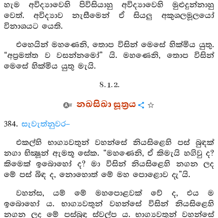
හැම අවිද්‍යාවෙහි පිවිසියාහු අවිද්‍යාවෙහි මුළුදුන්නාහු
වෙත්. අවිද්‍යාව නැසීමෙන් ඒ සියලු අකුශලමූලයෝ
විනාශයට යෙති.
එහෙයින් මහණෙනි, තොප විසින් මෙසේ හික්මිය යුතු.
“අප්‍රමත්ත ව වසන්නමෝ” යි. මහණෙනි, තොප විසින්
මෙසේ හික්මිය යුතු මැයි.
8. 1. 2.
නඛසිඛා සූත්‍රය
384.
සැවැත්නුවර–
එකල්හි භාග්‍යවතුන් වහන්සේ නියසිළෙහි පස් බුඳක්
නගා භික්‍ෂූන් ඇමතූ සේක. “මහණෙනි, ඒ කිමැයි හගිවු ද?
කිමෙක් ඉබොහෝ ද? මා විසින් නියසිළෙහි නගන ලද
මේ පස් බිඳ ද, නොහොත් මේ මහ පොළොව දැ”යි.
වහන්ස, යම් මේ මහපොළවක් වේ ද, එය ම
ඉබොහෝ ය. භාග්‍යවතුන් වහන්සේ විසින් නියසිළෙහි
නගන ලද මේ පස්බුඳ ස්වල්ප ය. භාග්‍යවතුන් වහන්සේ