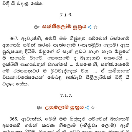
විඳී යි වදාළ සේක.
7. 1. 6.
සත්තිලෝම සූත්‍රය
367. ඇවැත්නි, මෙහි මම ගිජුකුළු පව්වෙන් බස්නෙම්
අහසෙහි ගමන් කරණ සැත්ලොම් (=සැත්මුවා ලොම්) ඇති
පුරුෂයකු දිටිමි. ඔහුගේ ඒ සැත් උඩට නැග නැග ඔහුගේ
ම කයෙහි වැටේ. හෙතෙමේ ද බැගෑහඬ කෙරෙයි ...
ඉක්බිති භාග්‍යවතුන් වහන්සේ ... මහණෙනි, සත්ත්‍වතෙමේ
මේ රජගහනුවර ම මුවවැද්දෙක් විය. ... ඒ කර්‍මයාගේ
විපාකාවශේෂයෙන් මෙබඳු අත්බැව් පිළිලැබීමක් විඳී යි
වදාළ සේක.
7. 1. 7.
උසුලොම සූත්‍රය
368. ඇවැත්නි, මෙහි මම ගිජුකුළු පව්වෙන් බස්නෙම්
අහසෙහි ගමන් කරණ හීලොම් (=හීමුවා ලොම්) ඇති