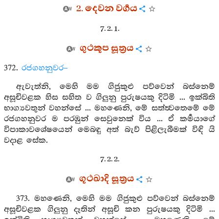
2. දෙවන වර්‍ගය
7. 2. 1.
ගුථකූප සූත්‍රය
372.
රජගහනුවර–
ඇවැත්නි, මෙහි මම ගිජුකුළු පව්වෙන් බස්නෙම්
අසූචිවළක හිස සහිත ව ගිලුනු පුරුෂයකු දිටිමි ... ඉක්බිති
භාග්‍යවතුන් වහන්සේ ... මහණෙනි, මේ සත්ත්‍වතෙමේ මේ
රජගහනුවර ම පරඹුන් සෙවුනෙක් විය ... ඒ කර්‍මයාගේ
විපාකාවශේෂයෙන් මෙබඳු අත් බැව් පිළිලැබීමක් විඳි යි
වදාළ සේක.
7. 2. 2.
ගූථඛාදි සූත්‍රය
373. මහණෙනි, මෙහි මම ගිජුකුළු පව්වෙන් බස්නෙම්
අසූචිවළක ගිලුනු දෑතින් අසූචි කන පුරුෂයකු දිටිමි ...