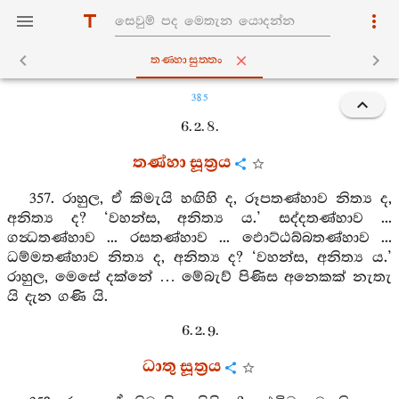
තණ‍්හාසුත‍්තං
385
6. 2. 8.
තණ්හා සූත්‍රය
357. රාහුල, ඒ කිමැයි හඟිහි ද, රූපතණ්හාව නිත්‍ය ද,
අනිත්‍ය ද? ‘වහන්ස, අනිත්‍ය ය.’ සද්දතණ්හාව ...
ගන්‍ධතණ්හාව ... රසතණ්හාව ... ඵොට්ඨබ්බතණ්හාව ...
ධම්මතණ්හාව නිත්‍ය ද, අනිත්‍ය ද? ‘වහන්ස, අනිත්‍ය ය.’
රාහුල, මෙසේ දක්නේ … මේබැව් පිණිස අනෙකක් නැතැ
යි දැන ගණි යි.
6. 2. 9.
ධාතු සූත්‍රය