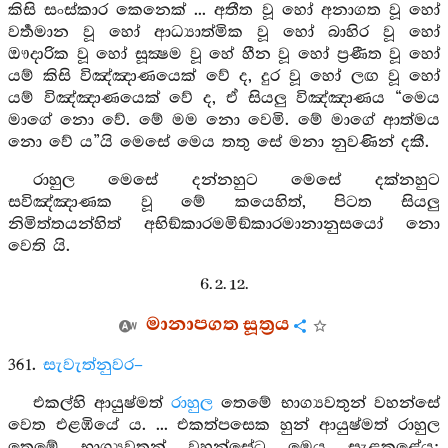
කිසි සංස්කාර කෙනෙක් ... අතීත වූ හෝ අනාගත වූ හෝ
වර්‍තමාන වූ හෝ ආධ්‍යාත්මික වූ හෝ බාහිර වූ හෝ
ඖදාරික වූ හෝ සූක්‍ෂම වූ හේ හීන වූ හෝ ප්‍රණීත වූ හෝ
යම් කිසි විඤ්ඤාණයෙක් වේ ද, දුර වූ හෝ ලඟ වූ හෝ
යම් විඤ්ඤාණයෙක් වේ ද, ඒ සියලු විඤ්ඤාණය “මෙය
මාගේ නො වේ. මේ මම නො වෙමි. මේ මාගේ ආත්මය
නො වේ ය”යි මෙසේ මෙය තතු සේ මනා නුවණින් දකී.
රාහුල මෙසේ දන්නහුට මෙසේ දක්නහුට
සවිඤ්ඤාණක වූ මේ කයෙහිත්, පිටත සියලු
නිමිත්තයන්හිත් අභිඞ්කාරමමිඞ්කාරමානානුසයෝ නො
වෙති යි.
6. 2. 12.
මානාපගත සූත්‍රය
361.
සැවැත්නුවර–
එකල්හි ආයුෂ්මත්
රාහුල
තෙමේ භාග්‍යවතුන් වහන්සේ
වෙත එළඹියේ ය. ... එකත්පසෙක හුන් ආයුෂ්මත් රාහුල
තෙමේ භාග්‍යවතුන් වහන්සේට මෙය සැළකළේය: