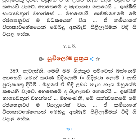
පුරුෂයකු දිටිමි. ඔහුගේ ඒ හී උඩට නැග නැග ඔහුගේ ම
කයෙහි වැටේ. හෙතෙමේ ද බැගෑහඬ කෙරෙයි ... ඉක්බිති
භාග්‍යවතුන් වහන්සේ ... මහණෙනි, සත්ත්‍වතෙමේ මේ
රජගහනුවර ම වධකයෙක් විය ... ඒ කර්‍මයාගේ
විපාකාවශේෂයෙන් මෙබඳු අත්බැව් පිළිලැබීමක් විඳී යි
වදාළ සේක.
7. 1. 8.
සූචිලෝම සූත්‍රය
369. ඇවැත්නි, මෙහි මම ගිජුකුළු පව්වෙන් බස්නෙම්
අහසෙහි ගමන් කරණ හිදිලොම් (= හිදිමුවා ලොම් ) ඇති
පුරුෂයකු දිටිමි . ඔහුගේ ඒ හිදි උඩට නැග නැග ඔහුගේම
කයෙහි වැටේ. හෙතෙමේ ද බැගෑහඬ කෙරෙයි ... ඉක්බිති
භාග්‍යවතුන් වහන්සේ ... මහණෙනි, මේ සත්ත්‍වතෙමේ මේ
රජගහනුවර ම රියැදුරෙක් විය. ... ඒ කර්‍මයාගේ
විපාකාවශේෂයෙන් මෙබඳු අත්බැව් පිළිලැබීමක් විඳී යි
වදාළ සේක.
397