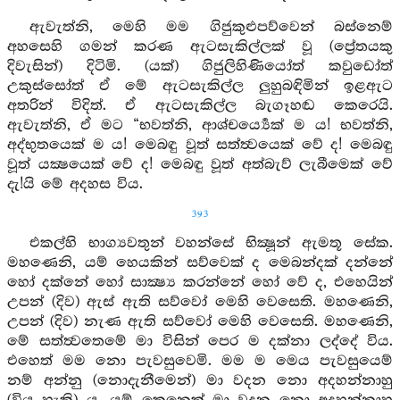
ඇවැත්නි, මෙහි මම ගිජුකුළුපව්වෙන් බස්නෙම්
අහසෙහි ගමන් කරණ ඇටසැකිල්ලක් වූ (ප්‍රේතයකු
දිවැසින්) දිටිමි. (යක්) ගිජුලිහිණියෝත් කවුඩෝත්
උකුස්සෝත් ඒ මේ ඇටසැකිල්ල ලුහුබඳිමින් ඉළඇට
අතරින් විදිත්. ඒ ඇටසැකිල්ල බැගෑහඬ කෙරෙයි.
ඇවැත්නි, ඒ මට “භවත්නි, ආශ්චර්‍ය්‍යෙක් ම ය! භවත්නි,
අද්භුතයෙක් ම ය! මෙබඳු වූත් සත්ත්‍වයෙක් වේ ද! මෙබඳු
වූත් යක්‍ෂයෙක් වේ ද! මෙබඳු වූත් අත්බැව් ලැබීමෙක් වේ
දැ!යි මේ අදහස විය.
393
එකල්හි භාග්‍යවතුන් වහන්සේ භික්‍ෂූන් ඇමතූ සේක.
මහණෙනි, යම් හෙයකින් සව්වෙක් ද මෙබන්දක් දන්නේ
හෝ දක්නේ හෝ සාක්‍ෂ්‍ය කරන්නේ හෝ වේ ද, එහෙයින්
උපන් (දිව) ඇස් ඇති සව්වෝ මෙහි වෙසෙති. මහණෙනි,
උපන් (දිව) නැණ ඇති සව්වෝ මෙහි වෙසෙති. මහණෙනි,
මේ සත්ත්‍වතෙමේ මා විසින් පෙර ම දක්නා ලද්දේ විය.
එහෙත් මම නො පැවසුවෙමි. මම ම මෙය පැවසුයෙම්
නම් අන්නු (නොදැනීමෙන්) මා වදන නො අදහන්නාහු