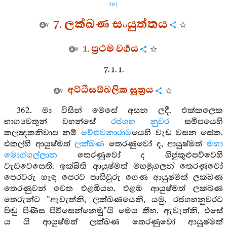
391
7. ලක්ඛණ සංයුත්තය
1. ප්‍රථම වර්‍ගය
7. 1. 1.
අට්ඨිසඞ්ඛලික සූත්‍රය
362. මා විසින් මෙසේ අසන ලදී. එක්කලෙක
භාග්‍යවතුන් වහන්සේ
රජගහ නුවර
සමීපයෙහි
කලන්‍දකනිවාප නම්
වේළුවනාරාම
යෙහි වැඩ වසන සේක.
එකල්හි ආයුෂ්මත්
ලක්ඛණ
තෙරණුවෝ ද, ආයුෂ්මත්
මහා
මොග්ගල්ලාන
තෙරණුවෝ ද ගිජුකුළුපව්වෙහි
වැඩවෙසෙති. ඉක්බිති ආයුෂ්මත් මහමුගලන් තෙරණුවෝ
පෙරවරු හැඳ පෙරව පාසිවුරු ගෙණ ආයුෂ්මත් ලක්ඛණ
තෙරණුවන් වෙත එළඹියහ. එළඹ ආයුෂ්මත් ලක්ඛණ
තෙරුන්ට “ඇවැත්නි, ලක්ඛණයෙනි, යමු, රජගහනුවරට
පිඬු පිණිස පිවිසෙන්නෙමු”යි මෙය කීහ. ඇවැත්නි, එසේ
ය යි ආයුෂ්මත් ලක්ඛණ තෙරණුවෝ ආයුෂ්මත්