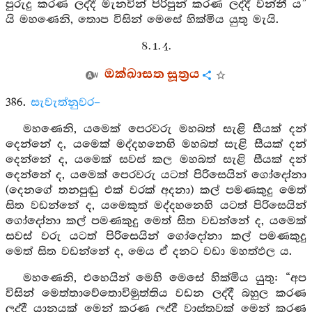
පුරුදු කරණ ලද්දී මැනවින් පිරිපුන් කරණ ලද්දී වන්නී ය”
යි මහණෙනි, තොප විසින් මෙසේ හික්මිය යුතු මැයි.
8. 1. 4.
ඔක්ඛාසත සූත්‍රය
386.
සැවැත්නුවර–
මහණෙනි, යමෙක් පෙරවරු මහබත් සැළි සීයක් දන්
දෙන්නේ ද, යමෙක් මද්දහනෙහි මහබත් සැළි සීයක් දන්
දෙන්නේ ද, යමෙක් සවස් කල මහබත් සැළි සීයක් දන්
දෙන්නේ ද, යමෙක් පෙරවරු යටත් පිරිසෙයින් ගෝදෝනා
(දෙනගේ තනපුඬු එක් වරක් අදනා) කල් පමණකුදු මෙත්
සිත වඩන්නේ ද, යමෙකුත් මද්දහනෙහි යටත් පිරිසෙයින්
ගෝදෝනා කල් පමණකුදු මෙත් සිත වඩන්නේ ද, යමෙක්
සවස් වරු යටත් පිරිසෙයින් ගෝදෝනා කල් පමණකුදු
මෙත් සිත වඩන්නේ ද, මෙය ඒ දනට වඩා මහත්ඵල ය.
මහණෙනි, එහෙයින් මෙහි මෙසේ හික්මිය යුතු: “අප
විසින් මෙත්තාවේතොවිමුත්තිය වඩන ලද්දී බහුල කරණ
ලද්දී යානයක් මෙන් කරණ ලද්දී වාස්තුවක් මෙන් කරණ