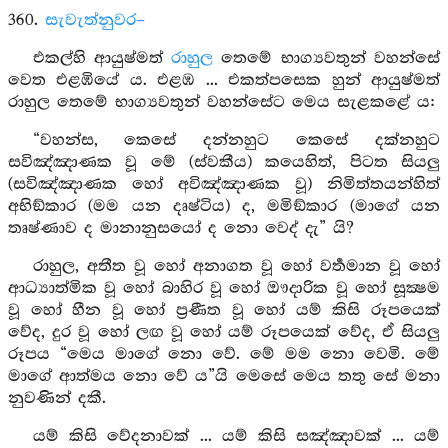
360.
සැවැත්නුවර–
එකල්හි ආයුෂ්මත්
රාහුල
තෙමේ භාග්‍යවතුන් වහන්සේ
වෙත එළඹියේ ය. එළඹ ... එකත්පසෙක හුන් ආයුෂ්මත්
රාහුල තෙමේ භාග්‍යවතුන් වහන්සේට මෙය සැළකළේ ය:
“වහන්ස, කෙසේ දන්නහුට කෙසේ දක්නහුට
සවිඤ්ඤාණක වූ මේ (ස්වකීය) කයෙහිත්, පිටත සියලු
(සවිඤ්ඤාණක හෝ අවිඤ්ඤාණක වූ) නිමිත්තයන්හිත්
අභිඞ්කාර (මම යන දෘෂ්ටිය) ද, මමිඞ්කාර (මාගේ යන
තෘෂ්ණාව ද මානානුසයෝ ද නො වෙද් දැ” යි?
රාහුල, අතීත වූ හෝ අනාගත වූ හෝ වර්‍තමාන වූ හෝ
ආධ්‍යාත්මික වූ හෝ බාහිර වූ හෝ ඖදාරික වූ හෝ සූක්‍ෂම
වූ හෝ හීන වූ හෝ ප්‍රණීත වූ හෝ යම් කිසි රූපයෙක්
වේද, දුර වූ හෝ ලඟ වූ හෝ යම් රූපයෙක් වේද, ඒ සියලු
රූපය “මෙය මාගේ නො වේ. මේ මම නො වෙමි. මේ
මාගේ ආත්මය නො වේ ය”යි මෙසේ මෙය තතු සේ මනා
නුවණින් දකී.
යම් කිසි වේදනාවක් ... යම් කිසි සඤ්ඤාවක් ... යම්