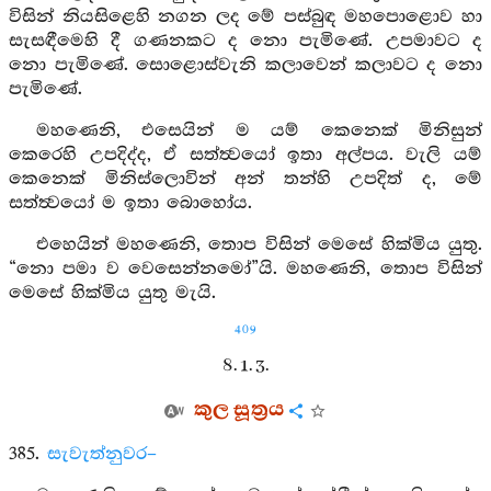
විසින් නියසිළෙහි නගන ලද මේ පස්බුඳ මහපොළොව හා
සැසඳීමෙහි දී ගණනකට ද නො පැමිණේ. උපමාවට ද
නො පැමිණේ. සොළොස්වැනි කලාවෙන් කලාවට ද නො
පැමිණේ.
මහණෙනි, එසෙයින් ම යම් කෙනෙක් මිනිසුන්
කෙරෙහි උපදිද්ද, ඒ සත්ත්‍වයෝ ඉතා අල්පය. වැලි යම්
කෙනෙක් මිනිස්ලොවින් අන් තන්හි උපදිත් ද, මේ
සත්ත්‍වයෝ ම ඉතා බොහෝය.
එහෙයින් මහණෙනි, තොප විසින් මෙසේ හික්මිය යුතු.
“නො පමා ව වෙසෙන්නමෝ”යි. මහණෙනි, තොප විසින්
මෙසේ හික්මිය යුතු මැයි.
409
8. 1. 3.
කුල සූත්‍රය
385.
සැවැත්නුවර–