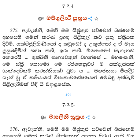
7. 2. 4.
මඞ්ගුලිත්‍ථි සූත්‍රය
375. ඇවැත්නි, මෙහි මම ගිජුකුළු පව්වෙන් බස්නෙම්
අහසෙහි ගමන් කරණ දුගඳ පිළිකුල් කට යුතු ස්ත්‍රියක
දිටිමි. යක්ගිජුලිහිණියෝ ද කවුඩෝ ද උකුස්සෝ ද ඒ මැය
ලුහුබඳිමින් කඩා කති, ඉරා කති. ඕතොමෝ බැගෑහඬ
කෙරෙයි ... ඉක්බිති භාග්‍යවතුන් වහන්සේ ... මහණෙනි,
මේ ස්ත්‍රී තොමෝ මේ රජගහනුවර ම යක්දැස්සක්
(යක්දෙහිකම් කරන්නියක්) වූවා ය ... මහජනයා මිසදිටු
ගැන් වූ ඒ කර්‍මයාගේ විපාකාවශේෂයෙන් මෙබඳු අත්බැව්
පිළිලැබීමක් විඳි යි වදාළසේක.
401
7. 2. 5.
ඔකලිනී සූත්‍රය
376. ඇවැත්නි, මෙහි මම ගිජුකුළු පව්වෙන් බස්නෙම්
අහසෙහි ගමන් කරණ ගින්නෙන් පැසුනු සිරුර ඇති ඩහ