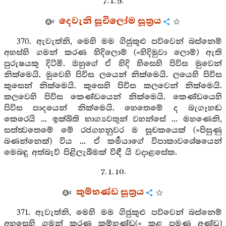
7. 1. 9.
දෙවැනි සූචිලෝම සූත්‍රය
370. ඇවැත්නි, මෙහි මම ගිජුකුළු පව්වෙන් බස්නෙම්
අහස්හි ගමන් කරණ හිදිලොම් (=හිදිමුවා ලොම්) ඇති
පුරුෂයකු දිටිමි. ඔහුගේ ඒ හිදි හිසෙහි පිවිස මුවෙන්
නික්මෙයි. මුවෙහි පිවිස ලයෙන් නික්මෙයි. ලයෙහි පිවිස
කුසෙන් නික්මෙයි. කුසෙහි පිවිස කලවෙන් නික්මෙයි.
කලවෙහි පිවිස කෙණ්ඩයෙන් නික්මෙයි. කෙණ්ඩයෙහි
පිවිස පාදයෙන් නික්මෙයි. හෙතෙමේ ද බැගෑහඬ
කෙරෙයි ... ඉක්බිති භාග්‍යවතුන් වහන්සේ ... මහණෙනි,
සත්ත්‍වතෙමේ මේ රජගහනුවර ම සූචකයෙක් (=පිසුණු
බණන්නෙක්) විය ... ඒ කර්‍මයාගේ විපාකාවශේෂයෙන්
මෙබඳු අත්බැව් පිළිලැබීමක් විඳී යි වදාළසේක.
7. 1. 10.
කුම්භණ්ඩ සූත්‍රය
371. ඇවැත්නි, මෙහි මම ගිජුකුළු පව්වෙන් බස්නෙම්
අහසෙහි ගමන් කරණ කුම්හණ්ඩ(= කළ පමණ අණ්ඩ)