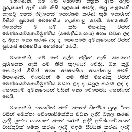
මහණෙනි, යම් සේ බොහෝ ස්ත්‍රීන් ඇති අල්ප
පුරුෂයන් ඇති යම් කිසි කුලයෝ වෙද්ද, ඔහු කළයෙහි
සැඟවූ පහන් එළියෙන් සොරකම් කරණ කුඹු සොරුන්
විසින් සුවසේ වෙහෙසිය හැක්කාහු වෙති. මහණෙනි,
එසෙයින් ම යම් කිසි මහණකු විසින්
මෙත්තාවේතොවිමුත්තිය (මෛත්‍රීධ්‍යානය) නො වඩන ලද
ද, බහුල නො කරණ ලද ද, හෙතෙමේ අමනුෂ්‍යයන් විසින්
සුවසේ වෙහෙසිය හෙන්නේ වෙයි.
මහණෙනි, යම් සේ අල්ප ස්ත්‍රීන් ඇති බොහෝ
පුරුෂයන් ඇති යම් කිසි කුලයෝ වෙද්ද, ඔහු කුඹු
සොරුන් විසින් නො වෙහෙසිය හෙන්නාහු වෙති.
මහණෙනි, එසෙයින් ම යම් කිසි මහණකු විසින්
මෙත්තාවේතොවිමුත්තිය වඩන ලද ද, බහුල කරණ ලද ද,
හෙතෙමේ අමනුෂ්‍යයන් විසින් නො වෙහෙසිය හෙන්නේ
වෙයි.
මහණෙනි, එහෙයින් මෙහි මෙසේ හික්මිය යුතු: “අප
විසින් මෙත්තා වේතොවිමුත්තිය වඩන ලද්දී බහුල කරණ
ලද්දී යුක්ත යානයක් මෙන් කරණ ලද්දී ප්‍රතිෂ්ඨාර්‍ත්‍ථයෙන්
වාස්තුවක් මෙන් කරණ ලද්දී එළඹ සිටියක් කරණ ලද්දී