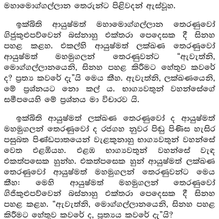
මහාමොග්ගල්ලාන තෙරුන්ට පිළිවදන් ඇස්වූහ.
ඉක්බිති ආයුෂ්මත් මහාමොග්ගල්ලාන තෙරණුවෝ
ගිජුකුළුපව්වෙන් බස්නාහු එක්තරා පෙදෙසක දී සිනහ
පහළ කළහ. එකල්හි ආයුෂ්මත් ලක්ඛණ තෙරණුවෝ
ආයුෂ්මත් මහමුගලන් තෙරණුවන්ට “ඇවැත්නි,
මොග්ගල්ලානයෙනි, සිනහ පහළ කිරීමට හේතුව කවරේ
ද? ප්‍රත්‍ය කවරේ දැ”යි මෙය කීහ. ඇවැත්නි, ලක්ඛණයෙනි,
මේ ප්‍රශ්නයට නො කල් ය. භාග්‍යවතුන් වහන්සේගේ
සමීපයෙහි මේ ප්‍රශ්නය මා විචාරව යි.
ඉක්බිති ආයුෂ්මත් ලක්ඛණ තෙරණුවෝ ද ආයුෂ්මත්
මහමුගලන් තෙරණුවෝ ද රජගහ නුවර පිඬු පිණිස හැසිර
පසුබත පිණ්ඩපාතයෙන් වැළකුනාහු භාග්‍යවතුන් වහන්සේ
වෙත එළඹියහ. එළඹ භාග්‍යවතුන් වහන්සේ වැඳ
එකත්පසෙක හුන්හ. එකත්පසෙක හුන් ආයුෂ්මත් ලක්ඛණ
තෙරණුවෝ ආයුෂ්මත් මහමුගලන් තෙරණුවන්ට මෙය
කීහ: මෙහි ආයුෂ්මත් මහමුගලන් තෙරණුවෝ
ගිජිකුළුපව්වෙන් බස්නාහු එක්තරා පෙදෙසක දී සිනහ
පහළ කළහ. “ඇවැත්නි, මොග්ගල්ලානයෙනි, සිනහ පහළ
කිරීමට හේතුව කවරේ ද, ප්‍රත්‍යය කවරේ දැ”යි?