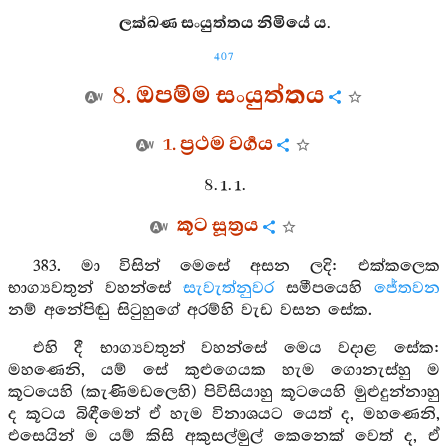
ලක්ඛණ සංයුත්තය නිමියේ ය.
407
8. ඔපම්ම සංයුත්තය
1. ප්‍රථම වර්‍ගය
8. 1. 1.
කූට සූත්‍රය
383. මා විසින් මෙසේ අසන ලදි: එක්කලෙක
භාග්‍යවතුන් වහන්සේ
සැවැත්නුවර
සමීපයෙහි
ජේතවන
නම් අනේපිඬු සිටුහුගේ අරම්හි වැඩ වසන සේක.
එහි දී භාග්‍යවතුන් වහන්සේ මෙය වදාළ සේක:
මහණෙනි, යම් සේ කුළුගෙයක හැම ගොනැස්හු ම
කූටයෙහි (කැණිමඩලෙහි) පිවිසියාහු කූටයෙහි මුළුදුන්නාහු
ද කූටය බිඳීමෙන් ඒ හැම විනාශයට යෙත් ද, මහණෙනි,
එසෙයින් ම යම් කිසි අකුසල්මුල් කෙනෙක් වෙත් ද, ඒ