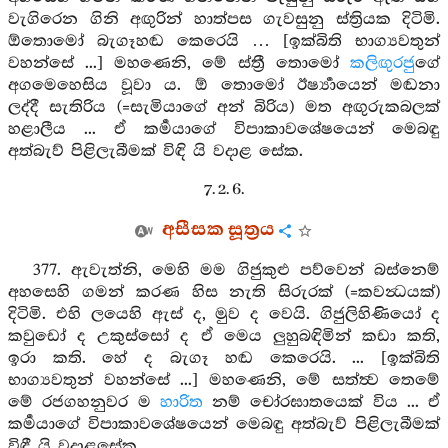
වැගිරෙන ගිනි අඟුරින් හාත්පස ගැවසුනු ස්ත්‍රියක දිටිමි.
ඕතොමෝ බැගෑහඬ කෙරෙයි … [ඉක්බිති භාග්‍යවතුන්
වහන්සේ ...] මහණෙනි, මේ ස්ත්‍රී තොමෝ
කලිඟුරජු
ගේ
අගමෙහෙසිය වූවා ය. ඕ තොමෝ ඊර්‍ෂ්‍යායෙන් මඬනා
ලද්දී සැතිරිය (=සැමියාගේ අන් බිරිය) මත අඟුරුකබලක්
හළාලීය ... ඒ කර්‍මයාගේ විපාකාවශේෂයෙන් මෙබඳු
අත්බැව් පිළිලැබීමක් විඳි යි වදාළ සේක.
7. 2. 6.
අසීසක සූත්‍රය
377. ඇවැත්නි, මෙහි මම ගිජුකුළු පව්වෙන් බස්නෙම්
අහසෙහි ගමන් කරණ හිස නැති සිරුරක් (=කවන්‍ධයක්)
දිටිමි. එහි ලයෙහි ඇස් ද, මුව ද වෙයි. ගිජුලිහිණියෝ ද
කවුඩෝ ද උකුස්සෝ ද ඒ මෙය ලුහුබඳිමින් කඩා කති,
ඉරා කති. හේ ද බැගෑ හඬ කෙරෙයි. ... [ඉක්බිති
භාග්‍යවතුන් වහන්සේ ...] මහණෙනි, මේ සත්ත්‍ව තෙමේ
මේ රජගහනුවර ම
හාරිත
නම් චෝරඝාතයෙක් විය ... ඒ
කර්‍මයාගේ විපාකාවශේෂයෙන් මෙබඳු අත්බැව් පිළිලැබීමක්
විඳී යි වදාළසේක.