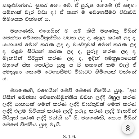
හකුළුවන්නට සුකර නො වේ. ඒ පුරුෂ තෙමේ (ඒ සඳහා
යම්තාක් වැර වඩා ද,) ඒ තාක් ම වෙහෙසීමට විඩාවට
හිමියෙක් වන්නේ ය.
මහණෙනි, එහෙයින් ම යම් කිසි මහණකු විසින්
මෙත්තා වේතොවිමුත්තිය වඩන ලද ද, බහුල කරණ ලද ද,
යානයක් මෙන් කරණ ලද ද, වාස්තුවක් මෙන් කරණ ලද
ද, එළඹ සිටියක් කරණ ලද ද, පුරුදු කරණ ලද ද,
මැනවින් පිරිපුන් කරණ ලද ද, ඉදින් අමනුෂ්‍යයෙක්
ඔහුගේ සිත පෙරළිය යුතු ය යි හඟනේ නම් වැලි ඒ
අමනුෂ්‍ය තෙමේ වෙහෙසීමට විඩාවට හිමියෙක් වන්නේ
ය.
මහණෙනි, එහෙයින් මෙහි මෙසේ හික්මිය යුතු: “අප
විසින් මෙත්තා වේතොවිමුත්තිය වඩන ලද්දී බහුල කරණ
ලද්දී යානයක් මෙන් කරණ ලද්දී වාස්තුවක් මෙන් කරණ
ලද්දී එළඹ සිටියක් කරණ ලද්දී පුරුදු කරණ ලද්දී මැනවින්
පිරිපුන් කරණ ලද්දී වන්නී ය” යි. මහණෙනි, තොප විසින්
මෙසේ හික්මිය යුතු මැයි.
8. 1. 6.