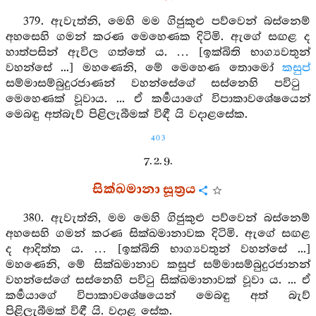
379. ඇවැත්නි, මෙහි මම ගිජුකුළු පව්වෙන් බස්නෙම්
අහසෙහි ගමන් කරණ මෙහෙණක දිටිමි. ඇගේ සඟළ ද
හාත්පසින් ඇවිල ගත්තේ ය. … [ඉක්බිති භාග්‍යවතුන්
වහන්සේ ...] මහණෙනි, මේ මෙහෙණ තොමෝ
කසුප්
සම්මාසම්බුදුරජාණන් වහන්සේගේ සස්නෙහි පවිටු
මෙහෙණක් වූවාය. ... ඒ කර්‍මයාගේ විපාකාවශේෂයෙන්
මෙබඳු අත්බැව් පිළිලැබීමක් විඳී යි වදාළසේක.
403
7. 2. 9.
සික්ඛමානා සූත්‍රය
380. ඇවැත්නි, මම මෙහි ගිජුකුළු පව්වෙන් බස්නෙම්
අහසෙහි ගමන් කරණ සික්ඛමානාවක දිටිමි. ඇගේ සඟළ
ද ආදිත්ත ය. … [ඉක්බිති භාග්‍යවතුන් වහන්සේ ...]
මහණෙනි, මේ සික්ඛමානාව කසුප් සම්මාසම්බුදුරජානන්
වහන්සේගේ සස්නෙහි පවිටු සික්ඛමානාවක් වූවා ය. ... ඒ
කර්‍මයාගේ විපාකාවශේෂයෙන් මෙබඳු අත් බැව්
පිළිලැබීමක් විඳී යි. වදාළ සේක.