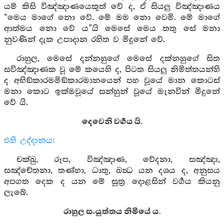
යම් කිසි විඤ්ඤාණයෙකුත් වේ ද, ඒ සියලු විඤ්ඤාණය
“මෙය මාගේ නො වේ. මේ මම නො වෙමි. මේ මාගේ
ආත්මය නො වේ ය”යි මෙසේ මෙය තතු සේ මනා
නුවණින් දැක උපාදාන රහිත ව මිදුනේ වේ.
රාහුල, මෙසේ දන්නහුගේ මෙසේ දක්නහුගේ සිත
සවිඤ්ඤාණක වූ මේ කයෙහි ද, පිටත සියලු නිමිත්තයන්හි
ද අභිඞ්කාරමමිඞ්කාරමානයෙන් පහ වූයේ මාන කොටස්
මනා කොට ඉක්මවූයේ සන්හුන් වූයේ මැනවින් මිදුනේ
වේ යි.
දෙවෙනි වර්‍ගය යි.
එහි උද්දානය:
චක්ඛු, රූප, විඤ්ඤාණ, වේදනා, සඤ්ඤා,
සඤ්චේතනා, තණ්හා, ධාතු, ඛන්‍ධ යන දශය ද, අනුසය
අපගත දෙක ද යන මේ සූත්‍ර දොළසින් වර්‍ගය කියනු
ලැබේ.
රාහුල සංයුත්තය නිමියේ ය.