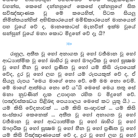
වහන්ස, කෙසේ දන්නහුගේ කෙසේ දක්නහුගේ සිත
සවිඤ්ඤාණක වූ මේ කයෙහිත්, පිටත සියලු
නිමිත්තයන්හිත් අභිඞ්කාරයෙන් මමිඞ්කාරයෙන් මානයෙන්
පහ වූයේ වේ ද, මානකොටස් මැනවින් ඉක්ම වූයේ
සන්සුන් වූයේ මනා කොට මිදුනේ වේ දැ යි?
389
රාහුල, අතීත වූ හෝ අනාගත වූ හෝ වර්‍තමාන වූ හෝ
ආධ්‍යාත්මික වූ හෝ බාහිර වූ හෝ ඖදාරික වූ හෝ සූක්‍ෂම
වූ හෝ හීන වූ හෝ ප්‍රණීත වූ හෝ යම් කිසි රූපයෙක්
වේද, දුර වූ හෝ ලඟ වූ හෝ යම් රූපයකුත් වේ ද, ඒ
සියලු රූපය “මෙය මාගේ නො වේ. මේ මම නො වෙමි.
මේ මාගේ ආත්මය නො වේ ය”යි මෙසේ මෙය තතු සේ
මනා නුවණින් දැක උපාදාන රහිත ව මිදුනේ වේ.
(පඤ්චස්කන්‍ධය පිළිබඳ පෙය්‍යාලය මෙසේ කට යුතු යි.) ...
යම් කිසි වේදනාවක් ... යම් කිසි සංඥාවක් ... යම් කිසි
සංස්කාර කෙනෙක් ... අතීත වූ හෝ අනාගත වූ හෝ
වර්‍තමාන වූ හෝ ආධ්‍යාත්මික වූ හෝ බාහිර වූ හෝ
ඖදාරික වූ හෝ සූක්‍ෂම වූ හෝ හීන වූ හෝ ප්‍රණීත වූ හෝ
යම් කිසි විඤ්ඤාණයෙක් වේ ද, දුර වූ හෝ ලඟ වූ හෝ