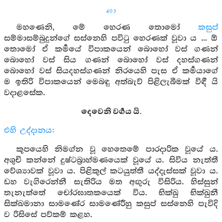
405
මහණෙනි, මේ හෙරණ තොමෝ
කසුප්
සම්මාසම්බුදුන්ගේ සස්නෙහි පවිටු හෙරණක් වූවා ය ... ඕ
තොමෝ ඒ කර්‍මයේ විපාකයෙන් බොහෝ වස් ගණන්
බොහෝ වස් සිය ගණන් බොහෝ වස් දහස්ගණන්
බොහෝ වස් සියදහස්ගණන් නිරයෙහි පැස ඒ කර්‍මයාගේ
ම ඉතිරි විපාකයෙන් මෙබඳු අත්බැව් පිළිලැබීමක් විඳී යි
වදාළසේක.
දෙවෙනි වර්‍ගය යි.
එහි උද්දානය:
කූපයෙහි නිමග්න වූ හෙතෙමේ පාරදාරික වූයේ ය.
අශුචි කන්නේ දුෂ්ටබ්‍රාහ්මණයෙක් වූයේ ය. සිවිය නැත්තී
වේශ්‍යාවක් වූවා ය. පිළිකුල් කටයුත්තී යද්දැස්සක් වූවා ය.
ඩහ වැගිරෙන්නී සැතිරිය මත අඟුරු විසිරිය. හිස්සුන්
තැනැත්තේ චෝරඝාතකයෙක් විය. භික්ඛු භික්ඛුනී
සික්ඛමානා සාමණේර සාමණේරීහු කසුප් සස්නෙහි පැවිදි
ව රිසිසේ පව්කම් කළහ.