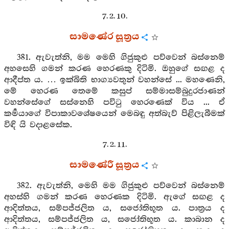
7. 2. 10.
සාමණේර සූත්‍රය
381. ඇවැත්නි, මම මෙහි ගිජුකුළු පව්වෙන් බස්නෙම්
අහසෙහි ගමන් කරණ හෙරණකු දිටිමි. ඔහුගේ සඟළ ද
ආදීප්ත ය. … ඉක්බිති භාග්‍යවතුන් වහන්සේ ... මහණෙනි,
මේ හෙරණ තෙමේ කසුප් සම්මාසම්බුදුරජාණන්
වහන්සේගේ සස්නෙහි පවිටු හෙරණෙක් විය ... ඒ
කර්‍මයාගේ විපාකාවශේෂයෙන් මෙබඳු අත්බැව් පිළිලැබීමක්
විඳි යි වදාළසේක.
7. 2. 11.
සාමණේරී සූත්‍රය
382. ඇවැත්නි, මෙහි මම ගිජුකුළු පව්වෙන් බස්නෙම්
අහස්හි ගමන් කරණ හෙරණක දිටිමි. ඇගේ සඟළ ද
ආදිත්තය, සම්පජ්ජලිත ය, සජෝතිභූත ය. පාත්‍රය ද
ආදිත්තය, සම්පජ්ජලිත ය, සජෝතිභූත ය. කාබාන ද