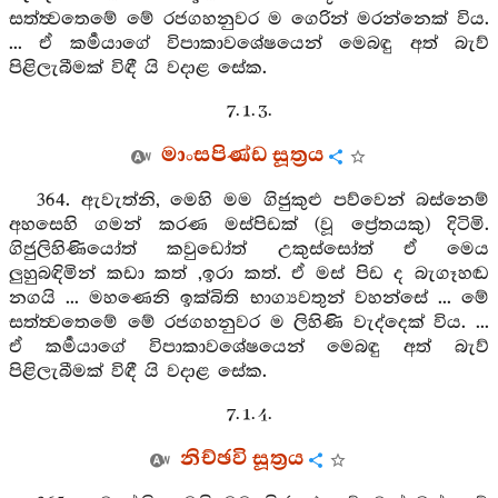
සත්ත්‍වතෙමේ මේ රජගහනුවර ම ගෙරින් මරන්නෙක් විය.
... ඒ කර්‍මයාගේ විපාකාවශේෂයෙන් මෙබඳු අත් බැව්
පිළිලැබීමක් විඳී යි වදාළ සේක.
7. 1. 3.
මාංසපිණ්ඩ සූත්‍රය
364. ඇවැත්නි, මෙහි මම ගිජුකුළු පව්වෙන් බස්නෙම්
අහසෙහි ගමන් කරණ මස්පිඩක් (වූ ප්‍රේතයකු) දිටිමි.
ගිජුලිහිණියෝත් කවුඩෝත් උකුස්සෝත් ඒ මෙය
ලුහුබඳිමින් කඩා කත් ,ඉරා කත්. ඒ මස් පිඩ ද බැගෑහඬ
නගයි ... මහණෙනි ඉක්බිති භාග්‍යවතුන් වහන්සේ ... මේ
සත්ත්‍වතෙමේ මේ රජගහනුවර ම ලිහිණි වැද්දෙක් විය. ...
ඒ කර්‍මයාගේ විපාකාවශේෂයෙන් මෙබඳු අත් බැව්
පිළිලැබීමක් විඳී යි වදාළ සේක.
7. 1. 4.
නිච්ඡවි සූත්‍රය