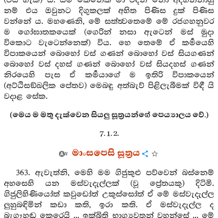
(විය හැකි) ය. යම් කෙනෙක් මා වදන නො අදහන්නාහු
නම් එය ඔවුනට දිගුකලක් අහිත පිණිස දුක් පිණිස
වන්නේ ය. මහණෙනි, මේ සත්ත්‍වතෙමේ මේ රජගහනුවර
ම ගෝඝාතකයෙක් (ගෙරින් නසා ඇටෙන් මස් මුදා
විකොට වැටෙන්නෙක්) විය. හෙ තෙමේ ඒ කර්‍මයෙහි
විපාකයෙන් බොහෝ වස් ගණන් බොහෝ වස් සියගණන්
බොහෝ වස් දහස් ගණන් බොහෝ වස් සියදහස් ගණන්
නිරයෙහි පැස ඒ කර්‍මයාගේ ම ඉතිරි විපාකයෙන්
(අට්ඨිසඞ්ඛලික පේතව) මෙබඳු අත්බැව් පිළිලැබීමක් විඳී යි
වදාළ සේක.
(මෙය ම මතු දැක්වෙන සියලු සූත්‍රයන්ගේ පෙය්‍යාලය වේ.)
7. 1. 2.
මාංසපෙසි සූත්‍රය
363. ඇවැත්නි, මෙහි මම ගිජුකුළු පව්වෙන් බස්නෙම්
අහසෙහි යන මස්වැදැල්ලක් (වූ ප්‍රේතයකු) දිටිමි.
ගිජුලිහිණියෝත් කවුඩෝත් උකුස්සෝත් ඒ මේ මස්වැදැල්ල
ලුහුබඳිමින් කඩා කති, ඉරා කති. ඒ මස්වැදැල්ල ද
බැගෑහඬ කෙරෙයි ... ඉක්බිති භාග්‍යවතුන් වහන්සේ ... මේ