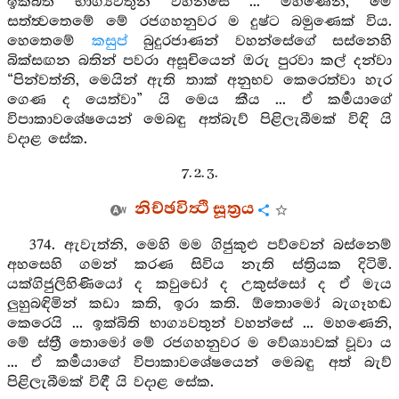
ඉක්බිති භාග්‍යවතුන් වහන්සේ ... මහණෙනි, මේ
සත්ත්‍වතෙමේ මේ රජගහනුවර ම දුෂ්ට බමුණෙක් විය.
හෙතෙමේ
කසුප්
බුදුරජාණන් වහන්සේගේ සස්නෙහි
බික්සඟන බතින් පවරා අසූචියෙන් ඔරු පුරවා කල් දන්වා
“පින්වත්නි, මෙයින් ඇති තාක් අනුභව කෙරෙත්වා හැර
ගෙණ ද යෙත්වා” යි මෙය කීය ... ඒ කර්‍මයාගේ
විපාකාවශේෂයෙන් මෙබඳු අත්බැව් පිළිලැබීමක් විඳි යි
වදාළ සේක.
7. 2. 3.
නිච්ඡවිත්‍ථි සූත්‍රය
374. ඇවැත්නි, මෙහි මම ගිජුකුළු පව්වෙන් බස්නෙම්
අහසෙහි ගමන් කරණ සිවිය නැති ස්ත්‍රියක දිටිමි.
යක්ගිජුලිහිණියෝ ද කවුඩෝ ද උකුස්සෝ ද ඒ මැය
ලුහුබඳිමින් කඩා කති, ඉරා කති. ඕතොමෝ බැගෑහඬ
කෙරෙයි ... ඉක්බිති භාග්‍යවතුන් වහන්සේ ... මහණෙනි,
මේ ස්ත්‍රී තොමෝ මේ රජගහනුවර ම වේශ්‍යාවක් වූවා ය
... ඒ කර්‍මයාගේ විපාකාවශේෂයෙන් මෙබඳු අත් බැව්
පිළිලැබීමක් විඳී යි වදාළ සේක.