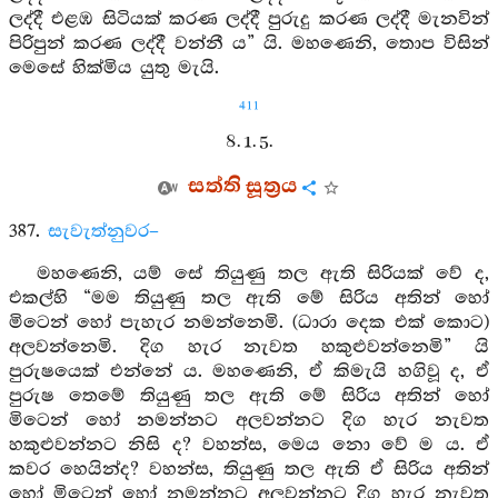
ලද්දී එළඹ සිටියක් කරණ ලද්දී පුරුදු කරණ ලද්දී මැනවින්
පිරිපුන් කරණ ලද්දී වන්නී ය” යි. මහණෙනි, තොප විසින්
මෙසේ හික්මිය යුතු මැයි.
411
8. 1. 5.
සත්ති සූත්‍රය
387.
සැවැත්නුවර–
මහණෙනි, යම් සේ තියුණු තල ඇති සිරියක් වේ ද,
එකල්හි “මම තියුණු තල ඇති මේ සිරිය අතින් හෝ
මිටෙන් හෝ පැහැර නමන්නෙමි. (ධාරා දෙක එක් කොට)
අලවන්නෙමි. දිග හැර නැවත හකුළුවන්නෙමි” යි
පුරුෂයෙක් එන්නේ ය. මහණෙනි, ඒ කිමැයි හගිවූ ද, ඒ
පුරුෂ තෙමේ තියුණු තල ඇති මේ සිරිය අතින් හෝ
මිටෙන් හෝ නමන්නට අලවන්නට දිග හැර නැවත
හකුළුවන්නට නිසි ද? වහන්ස, මෙය නො වේ ම ය. ඒ
කවර හෙයින්ද? වහන්ස, තියුණු තල ඇති ඒ සිරිය අතින්
හෝ මිටෙන් හෝ නමන්නට අලවන්නට දිග හැර නැවත