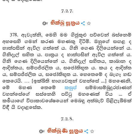
7. 2. 7.
භික්ඛු සූත්‍රය
378. ඇවැත්නි, මෙහි මම ගිජුකුළු පව්වෙන් බස්නෙම්
අහසෙහි ගමන් කරණ මහණකු දිටිමි. ඔහුගේ සඟළ ද
හාත්පසින් ඇවිල ගත්තේ ය. ගිනි ගෙණ දිලියෙන්නේ ය.
ගිනිදැල් සහිත ය. පාත්‍රය ද හාත්පසින් ඇවිල ගත්තේ ය.
ගිනි ගෙණ දිලියෙන්නේ ය. ගිනිදැල් සහිතය, කාබාන ද
ආදිත්තය, සම්පජ්ජලිත ය, සජෝතිභූත ය. කය ද ආදිත්ත
ය, සම්පජ්ජලිත ය, සජෝතිභූත ය. හෙතෙමේ ද බැගෑ හඬ
කෙරෙයි. … [ඉක්බිති භාග්‍යවතුන් වහන්සේ ...] මහණෙනි,
මේ මහණ තෙමේ
කසුප්
සම්මාසම්බුදුරජාණන්
වහන්සේගේ සස්නෙහි පවිටු මහණෙක් විය ... ඒ
කර්‍මයාගේ විපාකාවශේෂයෙන් මෙබඳු අත්බැව් පිළිලැබීමක්
විඳී යි වදාළසේක.
7. 2. 8.
භික්ඛුණී සූත්‍රය