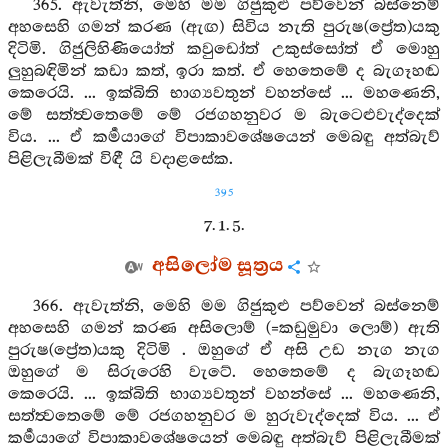
365. ඇවැත්නි, මෙහි මම ගිජුකුළු පව්වෙන් බස්නෙම්
අහසෙහි ගමන් කරණ (ඇඟ) සිවිය නැති පුරුෂ(ප්‍රේත)යකු
දිටිමි. ගිජුලිහිණියෝත් කවුඩෝත් උකුස්සෝත් ඒ මොහු
ලුහුබඳිමින් කඩා කත්, ඉරා කත්. ඒ හෙතෙමේ ද බැගෑහඬ
කෙරෙයි. ... ඉක්බිති භාග්‍යවතුන් වහන්සේ ... මහණෙනි,
මේ සත්ත්‍වතෙමේ මේ රජගහනුවර ම බැටෙළුවැද්දෙක්
විය. ... ඒ කර්‍මයාගේ විපාකාවශේෂයෙන් මෙබඳු අත්බැව්
පිළිලැබීමක් විඳී යි වදාළසේක.
395
7. 1. 5.
අසිලෝම සූත්‍රය
366. ඇවැත්නි, මෙහි මම ගිජුකුළු පව්වෙන් බස්නෙම්
අහසෙහි ගමන් කරණ අසිලොම් (=කඩුමුවා ලොම්) ඇති
පුරුෂ(ප්‍රේත)යකු දිටිමි . ඔහුගේ ඒ අසි උඩ නැග නැග
ඔහුගේ ම සිරුරෙහි වැටේ. හෙතෙමේ ද බැගෑහඬ
කෙරෙයි. ... ඉක්බිති භාග්‍යවතුන් වහන්සේ ... මහණෙනි,
සත්ත්‍වතෙමේ මේ රජගහනුවර ම හුරුවැද්දෙක් විය. ... ඒ
කර්‍මයාගේ විපාකාවශේෂයෙන් මෙබඳු අත්බැව් පිළිලැබීමක්