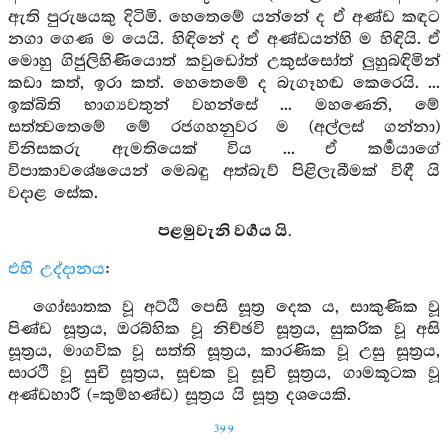
ඇති පුරුෂයකු දිටිමි. හෙතෙමේ යන්නේ ද ඒ අණ්ඩ කඳට
නගා ගෙණ ම යෙයි. හිඳිනේ ද ඒ අණ්ඩයන්හි ම හිඳියි. ඒ
මොහු ගිජුලිහිණියොත් කවුඩෝත් උකුස්සෝත් ලුහුබඳිමින්
කඩා කත්, ඉරා කත්. හෙතෙමේ ද බැගෑහඬ කෙරෙයි. ...
ඉක්බිති භාග්‍යවතුන් වහන්සේ ... මහණෙනි, මේ
සත්ත්‍වතෙමේ මේ රජගහනුවර ම (අල්ලස් ගන්නා)
විනිසකරු ඇමතියෙක් විය ... ඒ කර්‍මයාගේ
විපාකාවශේෂයෙන් මෙබඳු අත්බැව් පිළිලැබීමක් විඳී යි
වදාළ සේක.
පළමුවැනි වර්‍ගය යි.
එහි උද්දානය
:
ගෝඝාතක වූ අට්ඨි පෙසි සූත්‍ර දෙක ය, සාකුණික වූ
පිණ්ඩ සූත්‍රය, ඔරබ්හික වූ නිච්ඡවි සූත්‍රය, සුකරික වූ අසි
සූත්‍රය, මාගවික වූ සත්ති සූත්‍රය, කාරණික වූ උසු සූත්‍රය,
සාරථි වූ සුචි සූත්‍රය, සූචක වූ සූචි සූත්‍රය, ගාමකූටක වූ
අණ්ඩහාරී (=කුම්හණ්ඩ) සූත්‍රය යි සූත්‍ර දශයෙකි.
399