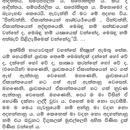
ආදිත්තය, සම්පජ්ජලිත ය, සජෝතිභූත ය. කය ද
ආදිත්තය, සම්පජ්ජලිත ය, සජෝතිභූත ය. ඕතොමෝ ද
බැගෑහඬ කෙරෙයි. ඇවැත්නි ඒ මට මේ අදහස විය.
“පින්වත්නි, ඒකාන්තයෙන් ආශ්චර්‍ය්‍යයෙකි , පින්වත්නි,
ඒකාන්තයෙන් අද්භූතයෙකි. මෙබඳු නම් සත්ත්‍වයෙක්
වන්නේ ද, මෙබඳු නම් යක්‍ෂයෙක් වන්නේද, මෙබඳු නම්
අත්බැව් පිළිලැබීමෙක් වන්නේදැ”යි. …
ඉක්බිති භාග්‍යවතුන් වහන්සේ භික්‍ෂූන් ඇමතූ සේක.
යම් හෙයකින් ශ්‍රාවක තෙමේ මෙබන්දක් දන්නේ හෝ වේ
ද, දක්නේ හෝ වේ ද, සාක්‍ෂ්‍ය කරන්නේ හෝ වේ ද,
(එහෙයින්) මහණෙනි, ශ්‍රාවකයෝ ඒකාන්තයෙන් හට ගත්
ඇස් ඇත්තාහු වෙසෙත්. මහණෙනි, ශ්‍රාවකයෝ
ඒකාන්තයෙන් හට ගත් ඇස් ඇත්තාහු වෙසෙත්.
මහණෙනි, ශ්‍රාවකයෝ ඒකාන්තයෙන් හට ගත් නුවණ
ඇත්තාහු වෙසෙත්. මහණෙනි, පෙර ම මා විසින් ඒ
හෙරණි දක්නා ලද්දී වූවා ය. එහෙත් මම නො පැවසීමි.
මම ම මෙය පැවසුයෙම් නම් අන්නු මා වදන නො
අදහන්නාහු ය. යම් කෙනෙක් මා වදන නො අදහන්නාහු
නම් එය ඔවුනට දිගුකලක් මුළුල්ලෙහි අහිත පිණිස දුක්
පිණිස වන්නේ ය.