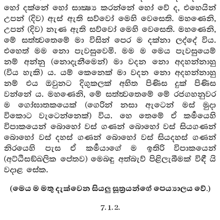
හෝ දක්නේ හෝ සාක්‍ෂ්‍ය කරන්නේ හෝ වේ ද, එහෙයින්
උපන් (දිව) ඇස් ඇති සව්වෝ මෙහි වෙසෙති. මහණෙනි,
උපන් (දිව) නැණ ඇති සව්වෝ මෙහි වෙසෙති. මහණෙනි,
මේ සත්ත්‍වතෙමේ මා විසින් පෙර ම දක්නා ලද්දේ විය.
එහෙත් මම නො පැවසුවෙමි. මම ම මෙය පැවසුයෙම්
නම් අන්නු (නොදැනීමෙන්) මා වදන නො අදහන්නාහු
(විය හැකි) ය. යම් කෙනෙක් මා වදන නො අදහන්නාහු
නම් එය ඔවුනට දිගුකලක් අහිත පිණිස දුක් පිණිස
වන්නේ ය. මහණෙනි, මේ සත්ත්‍වතෙමේ මේ රජගහනුවර
ම ගෝඝාතකයෙක් (ගෙරින් නසා ඇටෙන් මස් මුදා
විකොට වැටෙන්නෙක්) විය. හෙ තෙමේ ඒ කර්‍මයෙහි
විපාකයෙන් බොහෝ වස් ගණන් බොහෝ වස් සියගණන්
බොහෝ වස් දහස් ගණන් බොහෝ වස් සියදහස් ගණන්
නිරයෙහි පැස ඒ කර්‍මයාගේ ම ඉතිරි විපාකයෙන්
(අට්ඨිසඞ්ඛලික පේතව) මෙබඳු අත්බැව් පිළිලැබීමක් විඳී යි
වදාළ සේක.
(මෙය ම මතු දැක්වෙන සියලු සූත්‍රයන්ගේ පෙය්‍යාලය වේ.)
7. 1. 2.