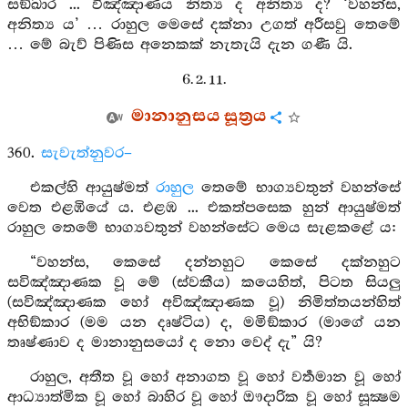
සඞ්ඛාර ... විඤ්ඤාණය නිත්‍ය ද අනිත්‍ය ද? ‘වහන්ස,
අනිත්‍ය ය’ … රාහුල මෙසේ දක්නා උගත් අරීසවු තෙමේ
… මේ බැව් පිණිස අනෙකක් නැතැයි දැන ගණී යි.
6. 2. 11.
මානානුසය සූත්‍රය
360.
සැවැත්නුවර–
එකල්හි ආයුෂ්මත්
රාහුල
තෙමේ භාග්‍යවතුන් වහන්සේ
වෙත එළඹියේ ය. එළඹ ... එකත්පසෙක හුන් ආයුෂ්මත්
රාහුල තෙමේ භාග්‍යවතුන් වහන්සේට මෙය සැළකළේ ය:
“වහන්ස, කෙසේ දන්නහුට කෙසේ දක්නහුට
සවිඤ්ඤාණක වූ මේ (ස්වකීය) කයෙහිත්, පිටත සියලු
(සවිඤ්ඤාණක හෝ අවිඤ්ඤාණක වූ) නිමිත්තයන්හිත්
අභිඞ්කාර (මම යන දෘෂ්ටිය) ද, මමිඞ්කාර (මාගේ යන
තෘෂ්ණාව ද මානානුසයෝ ද නො වෙද් දැ” යි?
රාහුල, අතීත වූ හෝ අනාගත වූ හෝ වර්‍තමාන වූ හෝ
ආධ්‍යාත්මික වූ හෝ බාහිර වූ හෝ ඖදාරික වූ හෝ සූක්‍ෂම