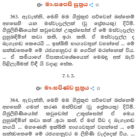
මාංසපෙසි සූත්‍රය
363. ඇවැත්නි, මෙහි මම ගිජුකුළු පව්වෙන් බස්නෙම්
අහසෙහි යන මස්වැදැල්ලක් (වූ ප්‍රේතයකු) දිටිමි.
ගිජුලිහිණියෝත් කවුඩෝත් උකුස්සෝත් ඒ මේ මස්වැදැල්ල
ලුහුබඳිමින් කඩා කති, ඉරා කති. ඒ මස්වැදැල්ල ද
බැගෑහඬ කෙරෙයි ... ඉක්බිති භාග්‍යවතුන් වහන්සේ ... මේ
සත්ත්‍වතෙමේ මේ රජගහනුවර ම ගෙරින් මරන්නෙක් විය.
... ඒ කර්‍මයාගේ විපාකාවශේෂයෙන් මෙබඳු අත් බැව්
පිළිලැබීමක් විඳී යි වදාළ සේක.
7. 1. 3.
මාංසපිණ්ඩ සූත්‍රය
364. ඇවැත්නි, මෙහි මම ගිජුකුළු පව්වෙන් බස්නෙම්
අහසෙහි ගමන් කරණ මස්පිඩක් (වූ ප්‍රේතයකු) දිටිමි.
ගිජුලිහිණියෝත් කවුඩෝත් උකුස්සෝත් ඒ මෙය
ලුහුබඳිමින් කඩා කත් ,ඉරා කත්. ඒ මස් පිඩ ද බැගෑහඬ
නගයි ... මහණෙනි ඉක්බිති භාග්‍යවතුන් වහන්සේ ... මේ
සත්ත්‍වතෙමේ මේ රජගහනුවර ම ලිහිණි වැද්දෙක් විය. ...