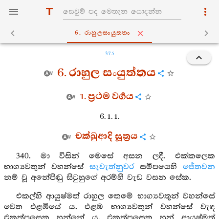
6. රාහුලසංයුත‍්තං
375
6. රාහුල සංයුත්තය
1. ප්‍රථම වර්‍ගය
6. 1. 1.
චක්ඛුආදි සූත්‍රය
340. මා විසින් මෙසේ අසන ලදී. එක්කලෙක
භාග්‍යවතුන් වහන්සේ
සැවැත්නුවර
සමීපයෙහි
ජේතවන
නම් වූ අනේපිඬු සිටුහුගේ අරම්හි වැඩ වසන සේක.
එකල්හි ආයුෂ්මත් රාහුල තෙමේ භාග්‍යවතුන් වහන්සේ
වෙත එළඹියේ ය. එළඹ භාග්‍යවතුන් වහන්සේ වැඳ
එකත්පසෙක හුන්නේ ය. එකත්පසෙක හුන් ආයුෂ්මත්