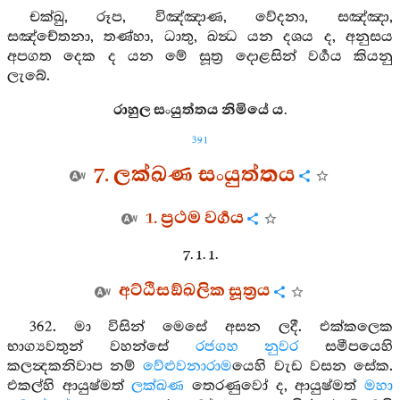
චක්ඛු, රූප, විඤ්ඤාණ, වේදනා, සඤ්ඤා,
සඤ්චේතනා, තණ්හා, ධාතු, ඛන්‍ධ යන දශය ද, අනුසය
අපගත දෙක ද යන මේ සූත්‍ර දොළසින් වර්‍ගය කියනු
ලැබේ.
රාහුල සංයුත්තය නිමියේ ය.
391
7. ලක්ඛණ සංයුත්තය
1. ප්‍රථම වර්‍ගය
7. 1. 1.
අට්ඨිසඞ්ඛලික සූත්‍රය
362. මා විසින් මෙසේ අසන ලදී. එක්කලෙක
භාග්‍යවතුන් වහන්සේ
රජගහ නුවර
සමීපයෙහි
කලන්‍දකනිවාප නම්
වේළුවනාරාම
යෙහි වැඩ වසන සේක.
එකල්හි ආයුෂ්මත්
ලක්ඛණ
තෙරණුවෝ ද, ආයුෂ්මත්
මහා