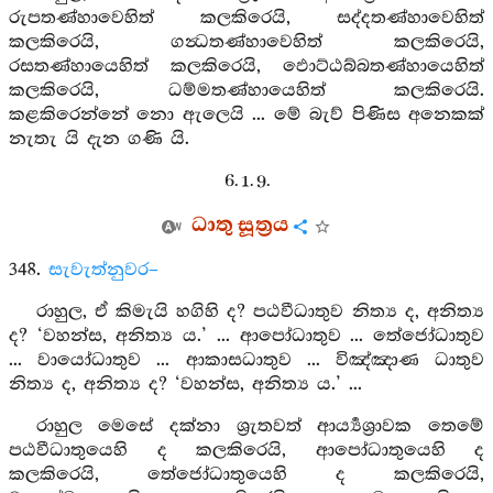
රුපතණ්හාවෙහිත් කලකිරෙයි, සද්දතණ්හාවෙහිත්
කලකිරෙයි, ගන්‍ධතණ්හාවෙහිත් කලකිරෙයි,
රසතණ්හායෙහිත් කලකිරෙයි, ඵොට්ඨබ්බතණ්හායෙහිත්
කලකිරෙයි, ධම්මතණ්හායෙහිත් කලකිරෙයි.
කළකිරෙන්නේ නො ඇලෙයි ... මේ බැව් පිණිස අනෙකක්
නැතැ යි දැන ගණි යි.
6. 1. 9.
ධාතු සූත්‍රය
348.
සැවැත්නුවර–
රාහුල, ඒ කිමැයි හගිහි ද? පඨවීධාතුව නිත්‍ය ද, අනිත්‍ය
ද? ‘වහන්ස, අනිත්‍ය ය.’ ... ආපෝධාතුව ... තේජෝධාතුව
... වායෝධාතුව ... ආකාසධාතුව ... විඤ්ඤාණ ධාතුව
නිත්‍ය ද, අනිත්‍ය ද? ‘වහන්ස, අනිත්‍ය ය.’ ...
රාහුල මෙසේ දක්නා ශ්‍රැතවත් ආර්‍ය්‍යශ්‍රාවක තෙමේ
පඨවීධාතුයෙහි ද කලකිරෙයි, ආපෝධාතුයෙහි ද
කලකිරෙයි, තේජෝධාතුයෙහි ද කලකිරෙයි,