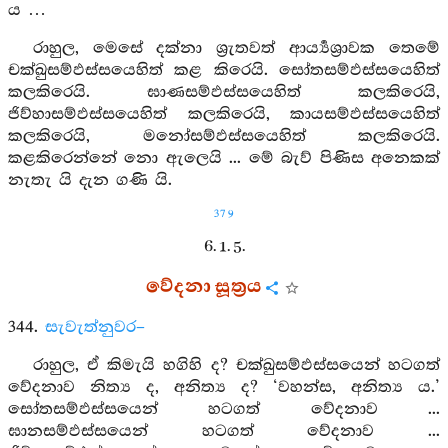
ය …
රාහුල, මෙසේ දක්නා ශ්‍රැතවත් ආර්‍ය්‍යශ්‍රාවක තෙමේ
චක්ඛුසම්ඵස්සයෙහිත් කළ කිරෙයි. සෝතසම්ඵස්සයෙහිත්
කලකිරෙයි. ඝාණසම්ඵස්සයෙහිත් කලකිරෙයි,
ජිව්හාසම්ඵස්සයෙහිත් කලකිරෙයි, කායසම්ඵස්සයෙහිත්
කලකිරෙයි, මනෝසම්ඵස්සයෙහිත් කලකිරෙයි.
කළකිරෙන්නේ නො ඇලෙයි ... මේ බැව් පිණිස අනෙකක්
නැතැ යි දැන ගණි යි.
379
6. 1. 5.
වේදනා සූත්‍රය
344.
සැවැත්නුවර–
රාහුල, ඒ කිමැයි හගිහි ද? චක්ඛුසම්ඵස්සයෙන් හටගත්
වේදනාව නිත්‍ය ද, අනිත්‍ය ද? ‘වහන්ස, අනිත්‍ය ය.’
සෝතසම්ඵස්සයෙන් හටගත් වේදනාව ...
ඝානසම්ඵස්සයෙන් හටගත් වේදනාව ...