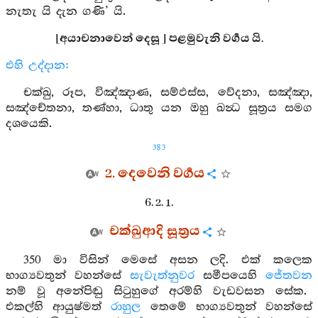
නැතැ යි දැන ගණි’ යි.
[අයාචනාවෙන් දෙසූ ] පළමුවැනි වර්‍ගය යි.
එහි උද්දාන:
චක්ඛු, රූප, විඤ්ඤාණ, සම්ඵස්ස, වේදනා, සඤ්ඤා,
සඤ්චේතනා, තණ්හා, ධාතු යන ඔහු ඛන්‍ධ සූත්‍රය සමග
දශයෙකි.
383
2. දෙවෙනි වර්‍ගය
6. 2. 1.
චක්ඛුආදි සූත්‍රය
350 මා විසින් මෙසේ අසන ලදි. එක් කලෙක
භාග්‍යවතුන් වහන්සේ
සැවැත්නුවර
සමීපයෙහි
ජේතවන
නම් වූ අනේපිඬු සිටුහුගේ අරම්හි වැඩවසන සේක.
එකල්හි ආයුෂ්මත්
රාහුල
තෙමේ භාග්‍යවතුන් වහන්සේ