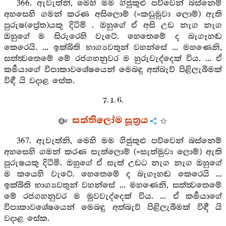
366. ඇවැත්නි, මෙහි මම ගිජුකුළු පව්වෙන් බස්නෙම්
අහසෙහි ගමන් කරණ අසිලොම් (=කඩුමුවා ලොම්) ඇති
පුරුෂ(ප්‍රේත)යකු දිටිමි . ඔහුගේ ඒ අසි උඩ නැග නැග
ඔහුගේ ම සිරුරෙහි වැටේ. හෙතෙමේ ද බැගෑහඬ
කෙරෙයි. ... ඉක්බිති භාග්‍යවතුන් වහන්සේ ... මහණෙනි,
සත්ත්‍වතෙමේ මේ රජගහනුවර ම හුරුවැද්දෙක් විය. ... ඒ
කර්‍මයාගේ විපාකාවශේෂයෙන් මෙබඳු අත්බැව් පිළිලැබීමක්
විඳී යි වදාළ සේක.
7. 1. 6.
සත්තිලෝම සූත්‍රය
367. ඇවැත්නි, මෙහි මම ගිජුකුළු පව්වෙන් බස්නෙම්
අහසෙහි ගමන් කරණ සැත්ලොම් (=සැත්මුවා ලොම්) ඇති
පුරුෂයකු දිටිමි. ඔහුගේ ඒ සැත් උඩට නැග නැග ඔහුගේ
ම කයෙහි වැටේ. හෙතෙමේ ද බැගෑහඬ කෙරෙයි ...
ඉක්බිති භාග්‍යවතුන් වහන්සේ ... මහණෙනි, සත්ත්‍වතෙමේ
මේ රජගහනුවර ම මුවවැද්දෙක් විය. ... ඒ කර්‍මයාගේ
විපාකාවශේෂයෙන් මෙබඳු අත්බැව් පිළිලැබීමක් විඳී යි
වදාළ සේක.