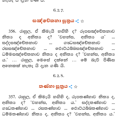
නැතැ යි දැන ගණි යි.
6. 2. 7.
සඤ්චේතනා සූත්‍රය
356. රාහුල, ඒ කිමැයි හඟිහි ද? රූපසඤ්චේතනාව
නිත්‍ය ද අනිත්‍ය ද? ‘වහන්ස, අනිත්‍ය ය’ ...
සද්දසඤ්චේතනාව ... ගන්‍ධසඤ්චේතනාව ...
රසසඤ්චේතනාව ... ඵොට්ඨබ්බසඤ්චේතනාව ...
ධම්මසඤ්චේතනාව නිත්‍ය ද අනිත්‍ය ද? ‘වහන්ස, අනිත්‍ය
ය.’ … රාහුල, මෙසේ දක්නේ … මේ බැව් පිණිස
අනෙකක් නැතැ යි දැන ගණි යි.
6. 2. 8.
තණ්හා සූත්‍රය
357. රාහුල, ඒ කිමැයි හඟිහි ද, රූපතණ්හාව නිත්‍ය ද,
අනිත්‍ය ද? ‘වහන්ස, අනිත්‍ය ය.’ සද්දතණ්හාව ...
ගන්‍ධතණ්හාව ... රසතණ්හාව ... ඵොට්ඨබ්බතණ්හාව ...
ධම්මතණ්හාව නිත්‍ය ද, අනිත්‍ය ද? ‘වහන්ස, අනිත්‍ය ය.’