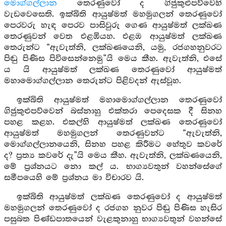
මොග්ගල්ලාන
තෙරණුවෝ ද ගිජුකුළුපව්වෙහි
වැඩවෙසෙති. ඉක්බිති ආයුෂ්මත් මහමුගලන් තෙරණුවෝ
පෙරවරු හැඳ පෙරව පාසිවුරු ගෙණ ආයුෂ්මත් ලක්ඛණ
තෙරණුවන් වෙත එළඹියහ. එළඹ ආයුෂ්මත් ලක්ඛණ
තෙරුන්ට “ඇවැත්නි, ලක්ඛණයෙනි, යමු, රජගහනුවරට
පිඬු පිණිස පිවිසෙන්නෙමු”යි මෙය කීහ. ඇවැත්නි, එසේ
ය යි ආයුෂ්මත් ලක්ඛණ තෙරණුවෝ ආයුෂ්මත්
මහාමොග්ගල්ලාන තෙරුන්ට පිළිවදන් ඇස්වූහ.
ඉක්බිති ආයුෂ්මත් මහාමොග්ගල්ලාන තෙරණුවෝ
ගිජුකුළුපව්වෙන් බස්නාහු එක්තරා පෙදෙසක දී සිනහ
පහළ කළහ. එකල්හි ආයුෂ්මත් ලක්ඛණ තෙරණුවෝ
ආයුෂ්මත් මහමුගලන් තෙරණුවන්ට “ඇවැත්නි,
මොග්ගල්ලානයෙනි, සිනහ පහළ කිරීමට හේතුව කවරේ
ද? ප්‍රත්‍ය කවරේ දැ”යි මෙය කීහ. ඇවැත්නි, ලක්ඛණයෙනි,
මේ ප්‍රශ්නයට නො කල් ය. භාග්‍යවතුන් වහන්සේගේ
සමීපයෙහි මේ ප්‍රශ්නය මා විචාරව යි.
ඉක්බිති ආයුෂ්මත් ලක්ඛණ තෙරණුවෝ ද ආයුෂ්මත්
මහමුගලන් තෙරණුවෝ ද රජගහ නුවර පිඬු පිණිස හැසිර
පසුබත පිණ්ඩපාතයෙන් වැළකුනාහු භාග්‍යවතුන් වහන්සේ