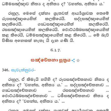
ධම්මසඤ්ඤාව නිත්‍ය ද අනිත්‍ය ද? ‘වහන්ස, අනිත්‍ය ය.’
රාහුල, මෙසේ දක්නා ශ්‍රැතවත් ආර්‍ය්‍යශ්‍රාවක තෙමේ
රුපසඤ්ඤායෙහිත් කලකිරෙයි. සද්දසඤ්ඤායෙහිත්
කලකිරෙයි. ගන්‍ධසඤ්ඤායෙහිත් කලකිරෙයි.
රසසඤ්ඤායෙහිත් කලකිරෙයි. ඵොට්ඨබ්බසඤ්ඤායෙහිත්
කළ කිරෙයි, ධම්මසඤ්ඤායෙහිත් කළ කිරෙයි. ... මේ බැව්
පිණිස අනෙකක් නැතැ යි දැන ගණි යි.
6. 1. 7.
සඤ්චේතනා සූත්‍රය
346.
සැවැත්නුවර–
රාහුල, ඒ කිමැයි හගිහි ද? රූපසඤ්චේතනාව නිත්‍ය ද
අනිත්‍ය ද? ‘වහන්ස, අනිත්‍ය ය.’ ... සද්දසඤ්චේතනාව ...
ගන්‍ධසඤ්චේතනාව ... රසසඤ්චේතනාව ...
ඵොට්ඨබ්බසඤ්චේතනාව ... ධර්‍මසඤ්චේතනාව නිත්‍ය ද
අනිත්‍ය ද? ‘වහන්ස, අනිත්‍ය ය.’ ...
රාහුල, මෙසේ දක්නා ශ්‍රැතවත් ආර්‍ය්‍යශ්‍රාවක තෙමේ