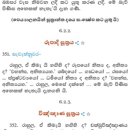
බඹසර වැස නිමවන ලදි කට යුතු කරණ ලදි. මේ බැව්
පිණිස අනෙකක් නැතැ’යි දැන ගණී.
(පෙය්‍යාලනයින් සූත්‍රාන්ත දශය සංක්‍ෂේප කට යුතු යි)
6. 2. 2.
රූපාදි සූත්‍රය
351.
සැවැත්නුවර–
රාහුල, ඒ කිමැ යි හඟිහි ද? රූපයෝ නිත්‍ය ද, අනිත්‍ය
ද? ‘වහන්ස, අනිත්‍යයහ.’ ශබ්දයෝ ... ගන්‍ධයෝ ... රසයෝ
... ස්ප්‍රෂ්ටව්‍යයෝ ... ධර්‍මයෝ නිත්‍ය ද අනිත්‍ය ද? ‘වහන්ස,
අනිත්‍යයහ.’ ... රාහුල, මෙසේ දක්නේ … මේ බැව් පිණිස
අනෙකක් නැතැයි දැනගනි යි.
6. 2. 3.
විඤ්ඤාණ සූත්‍රය
352. රාහුල, ඒ කිමැයි හඟිහි ද? චක්ඛුවිඤ්ඤාණය