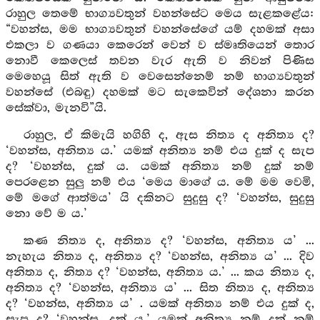
රාහුල තෙමේ භාග්‍යවතුන් වහන්සේට මෙය සැළකළේය:
“වහන්ස, මම භාග්‍යවතුන් වහන්සේගේ යම් දහමක් අසා
එකලා ව ගණයා කෙරෙන් වෙන් ව ස්මෘතියෙන් තොර
නොවී කෙලෙස් තවන වැර ඇති ව නිවන් පිණිස
මෙහෙයූ සිත් ඇති ව වෙසෙන්නෙම් නම් භාග්‍යවතුන්
වහන්සේ (එබඳු) දහමක් මට සැකෙවින් දේශනා කරන
සේක්වා, මැනවි”යි.
රාහුල, ඒ කිමැයි හගිහි ද, ඇස නිත්‍ය ද අනිත්‍ය ද?
‘වහන්ස, අනිත්‍ය ය.’ යමක් අනිත්‍ය නම් එය දුක් ද සැප
ද? ‘වහන්ස, දුක් ය. යමක් අනිත්‍ය නම් දුක් නම්
පෙරළෙන සුලු නම් එය ‘මෙය මාගේ ය. මේ මම වෙමි,
මේ මගේ ආත්මය’ යි දකිනට සුදුසු ද? ‘වහන්ස, සුදුසු
නො වේ ම ය.’
කණ නිත්‍ය ද, අනිත්‍ය ද? ‘වහන්ස, අනිත්‍ය ය’ ...
නැහැය නිත්‍ය ද, අනිත්‍ය ද? ‘වහන්ස, අනිත්‍ය ය’ ... දිව
අනිත්‍ය ද, නිත්‍ය ද? ‘වහන්ස, අනිත්‍ය ය.’ ... කය නිත්‍ය ද,
අනිත්‍ය ද? ‘වහන්ස, අනිත්‍ය ය’ ... සිත නිත්‍ය ද, අනිත්‍ය
ද? ‘වහන්ස, අනිත්‍ය ය’ . යමක් අනිත්‍ය නම් එය දුක් ද,
සැප ද? ‘වහන්ස, දුක් ය.’ යමක් අනිත්‍ය නම් දුක් නම්