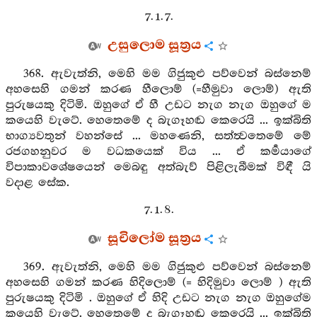
7. 1. 7.
උසුලොම සූත්‍රය
368. ඇවැත්නි, මෙහි මම ගිජුකුළු පව්වෙන් බස්නෙම්
අහසෙහි ගමන් කරණ හීලොම් (=හීමුවා ලොම්) ඇති
පුරුෂයකු දිටිමි. ඔහුගේ ඒ හී උඩට නැග නැග ඔහුගේ ම
කයෙහි වැටේ. හෙතෙමේ ද බැගෑහඬ කෙරෙයි ... ඉක්බිති
භාග්‍යවතුන් වහන්සේ ... මහණෙනි, සත්ත්‍වතෙමේ මේ
රජගහනුවර ම වධකයෙක් විය ... ඒ කර්‍මයාගේ
විපාකාවශේෂයෙන් මෙබඳු අත්බැව් පිළිලැබීමක් විඳී යි
වදාළ සේක.
7. 1. 8.
සූචිලෝම සූත්‍රය
369. ඇවැත්නි, මෙහි මම ගිජුකුළු පව්වෙන් බස්නෙම්
අහසෙහි ගමන් කරණ හිදිලොම් (= හිදිමුවා ලොම් ) ඇති
පුරුෂයකු දිටිමි . ඔහුගේ ඒ හිදි උඩට නැග නැග ඔහුගේම
කයෙහි වැටේ. හෙතෙමේ ද බැගෑහඬ කෙරෙයි ... ඉක්බිති