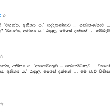
? ‘වහන්ස, අනිත්‍ය ය.’ සද්දතණ්හාව ... ගන්‍ධතණ්හාව ...
 ද? ‘වහන්ස, අනිත්‍ය ය.’ රාහුල, මෙසේ දක්නේ … මේබැව්
 ‘වහන්ස, අනිත්‍ය ය. ‘ආපෝධාතුව ... තේජෝධාතුව ... වායෝ
න්ස, අනිත්‍ය ය.’ රාහුල, මෙසේ දක්නේ … මේ බැව් පිණිස