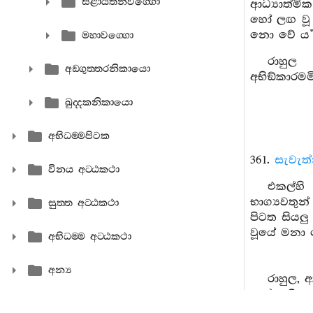
සළායතනවග‍්ගො
ආධ්‍යාත්මි
හෝ ලඟ වූ
නො වේ ය”ය
මහාවග‍්ගො
රාහුල
අඞ‍්ගුත‍්තරනිකායො
අභිඞ්කාරම
ඛුද‍්දකනිකායො
අභිධම‍්මපිටක
361.
සැවැත්
විනය අට‍්ඨකථා
එකල්හි
භාග්‍යවත
සුත‍්ත අට‍්ඨකථා
පිටත සියල
වූයේ මනා 
අභිධම‍්ම අට‍්ඨකථා
අන්‍ය
රාහුල, 
හෝ ප්‍රණී
මේ මම නො