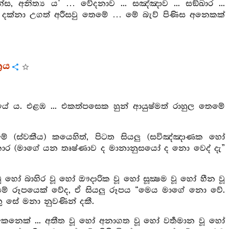
න්ස, අනිත්‍ය ය’ … වේදනාව ... සඤ්ඤාව ... සඞ්ඛාර ...
සේ දක්නා උගත් අරීසවු තෙමේ … මේ බැව් පිණිස අනෙකක්
‍රය
ේ ය. එළඹ ... එකත්පසෙක හුන් ආයුෂ්මත් රාහුල තෙමේ
 (ස්වකීය) කයෙහිත්, පිටත සියලු (සවිඤ්ඤාණක හෝ
ිඞ්කාර (මාගේ යන තෘෂ්ණාව ද මානානුසයෝ ද නො වෙද් දැ”
ූ හෝ බාහිර වූ හෝ ඖදාරික වූ හෝ සූක්‍ෂම වූ හෝ හීන වූ
 යම් රූපයෙක් වේද, ඒ සියලු රූපය “මෙය මාගේ නො වේ.
සේ මනා නුවණින් දකී.
ාර කෙනෙක් ... අතීත වූ හෝ අනාගත වූ හෝ වර්‍තමාන වූ හෝ