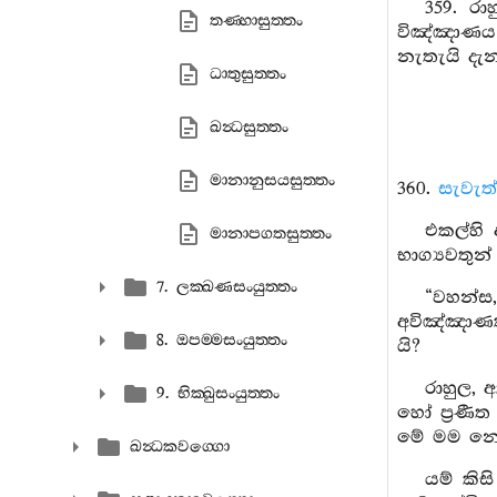
359. රා
තණ‍්හාසුත‍්තං
විඤ්ඤාණය 
නැතැයි දැන
ධාතුසුත‍්තං
ඛන්‍ධසුත‍්තං
මානානුසයසුත‍්තං
360.
සැවැත
එකල්හි 
මානාපගතසුත‍්තං
භාග්‍යවතු
7. ලක‍්ඛණසංයුත‍්තං
“වහන්ස
අවිඤ්ඤාණක
8. ඔපම‍්මසංයුත‍්තං
යි?
රාහුල, 
9. භික‍්ඛුසංයුත‍්තං
හෝ ප්‍රණී
මේ මම නො
ඛන්‍ධකවග‍්ගො
යම් කිස