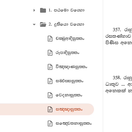
1. පඨමො වග‍්ගො
2. දුතියො වග‍්ගො
357. රා
රසතණ්හාව .
චක‍්ඛුආදිසුත‍්තං
පිණිස අනෙ
රූපාදිසුත‍්තං
විඤ‍්ඤාණසුත‍්තං
358. රා
සම‍්ඵස‍්සසුත‍්තං
ධාතුව ... 
අනෙකක් නැ
වෙදනාසුත‍්තං
සඤ‍්ඤාසුත‍්තං
සඤ‍්චෙතනාසුත‍්තං