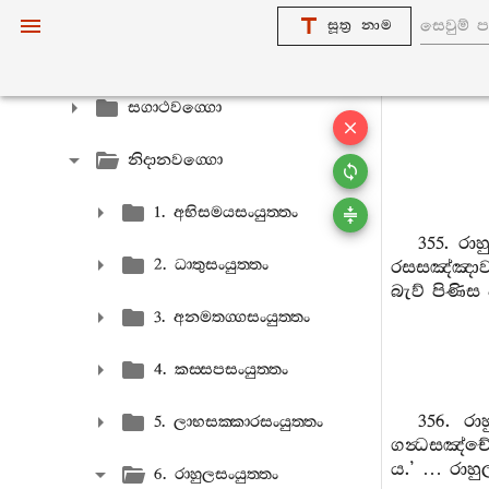
මජ‍්ඣිමනිකාය
සූත්‍ර නාම
සංයුත‍්තනිකායො
සගාථවග‍්ගො
නිදානවග‍්ගො
1. අභිසමයසංයුත‍්තං
355. රා
2. ධාතුසංයුත‍්තං
රසසඤ්ඤාව 
බැව් පිණිස
3. අනමතග‍්ගසංයුත‍්තං
4. කස‍්සපසංයුත‍්තං
356. රා
5. ලාභසක‍්කාරසංයුත‍්තං
ගන්‍ධසඤ්ච
ය.’ … රාහ
6. රාහුලසංයුත‍්තං