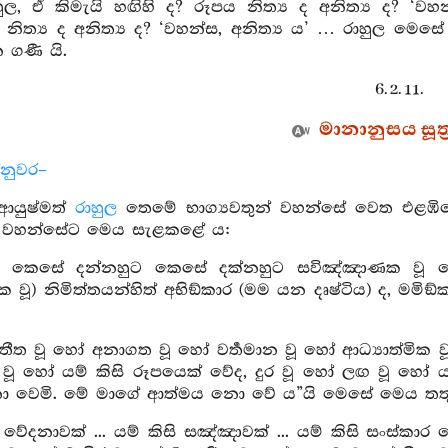
හුල, ඒ කිමැයි හඟිහි ද? රූපය නිත්‍ය ද අනිත්‍ය ද? ‘වහ
නිත්‍ය ද අනිත්‍ය ද? ‘වහන්ස, අනිත්‍ය ය’ … රාහුල මෙ
 ගණී යි.
6. 2. 11.
මානානුසය සූත්
්නුවර–
ආයුෂ්මත්
රාහුල
තෙමේ භාග්‍යවතුන් වහන්සේ වෙත එළඹිය
න් වහන්සේට මෙය සැළකළේ ය:
, කෙසේ දන්නහුට කෙසේ දක්නහුට සවිඤ්ඤාණක වූ මේ
 වූ) නිමිත්තයන්හිත් අභිඞ්කාර (මම යන දෘෂ්ටිය) ද, මම
අතීත වූ හෝ අනාගත වූ හෝ වර්‍තමාන වූ හෝ ආධ්‍යාත්මික ව
ත වූ හෝ යම් කිසි රූපයෙක් වේද, දුර වූ හෝ ලඟ වූ හෝ
 වෙමි. මේ මාගේ ආත්මය නො වේ ය”යි මෙසේ මෙය තතු 
ි වේදනාවක් ... යම් කිසි සඤ්ඤාවක් ... යම් කිසි සංස්ක