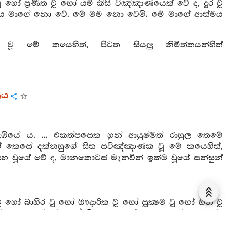
ූ හෝ ප්‍රණීත වූ හෝ යම් කිසි විඤ්ඤාණයෙක් වේ ද, දුර වූ
මෙය මාගේ නො වේ. මේ මම නො වෙමි. මේ මාගේ ආත්මය
 මේ කයෙහිත්, පිටත සියලු නිමිත්තයන්හිත්
රය
ියේ ය. ... එකත්පසෙක හුන් ආයුෂ්මත් රාහුල තෙමේ
ේ කෙසේ දක්නහුගේ සිත සවිඤ්ඤාණක වූ මේ කයෙහිත්,
 පහ වූයේ වේ ද, මානකොටස් මැනවින් ඉක්ම වූයේ සන්සුන්
ූ හෝ බාහිර වූ හෝ ඖදාරික වූ හෝ සූක්‍ෂම වූ හෝ හීන වූ
යම් රූපයකුත් වේ ද, ඒ සියලු රූපය “මෙය මාගේ නො වේ.
 සේ මනා නුවණින් දැක උපාදාන රහිත ව මිදුනේ වේ.