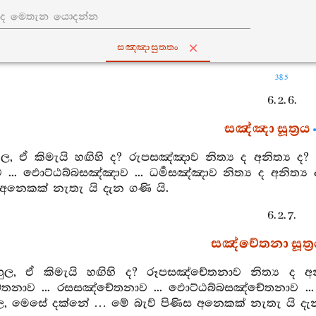
සඤ‍්ඤාසුත‍්තං
385
6. 2. 6.
සඤ්ඤා සූත්‍රය
හුල, ඒ කිමැයි හඟිහි ද? රුපසඤ්ඤාව නිත්‍ය ද අනිත්‍ය ද? 
... ඵොට්ඨබ්බසඤ්ඤාව ... ධර්‍මසඤ්ඤාව නිත්‍ය ද අනිත්‍
 අනෙකක් නැතැ යි දැන ගණි යි.
6. 2. 7.
සඤ්චේතනා සූත්‍
හුල, ඒ කිමැයි හඟිහි ද? රූපසඤ්චේතනාව නිත්‍ය ද අනි
ේතනාව ... රසසඤ්චේතනාව ... ඵොට්ඨබ්බසඤ්චේතනාව ... ධ
ුල, මෙසේ දක්නේ … මේ බැව් පිණිස අනෙකක් නැතැ යි දැන