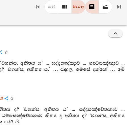
පාළි
සිංහල
‘වහන්ස, අනිත්‍ය ය’ ... සද්දසඤ්ඤාව ... ගන්‍ධසඤ්ඤාව ...
ය ද? ‘වහන්ස, අනිත්‍ය ය.’ … රාහුල, මෙසේ දක්නේ … මේ
රය
ත්‍ය ද? ‘වහන්ස, අනිත්‍ය ය’ ... සද්දසඤ්චේතනාව ...
ම්මසඤ්චේතනාව නිත්‍ය ද අනිත්‍ය ද? ‘වහන්ස, අනිත්‍ය
 ගණි යි.