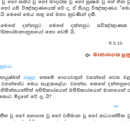
ක වූ හෝ බාහිර වූ හෝ ඖදාරික වූ හෝ සූක්‍ෂම වූ හේ හීන ව
 හෝ යම් විඤ්ඤාණයෙක් වේ ද, ඒ සියලු විඤ්ඤාණය “
ි මෙසේ මෙය තතු සේ මනා නුවණින් දකී.
 මෙසේ දන්නහුට මෙසේ දක්නහුට සවිඤ්ඤාණක වූ
මිඞ්කාරමානානුසයෝ නො වෙති යි.
6. 2. 12.
මානාපගත සූත්‍
නුවර–
 ආයුෂ්මත්
රාහුල
තෙමේ භාග්‍යවතුන් වහන්සේ වෙත එළඹ
ුන් වහන්සේට මෙය සැළකළේය: වහන්ස, කෙසේ දන්නහුග
ු නිමිත්තයන්හිත් අභිඞ්කාරයෙන් මමිඞ්කාරයෙන් මානයෙන්
කොට මිදුනේ වේ දැ යි?
389
අතීත වූ හෝ අනාගත වූ හෝ වර්‍තමාන වූ හෝ ආධ්‍යාත්මික ව
ත වූ හෝ යම් කිසි රූපයෙක් වේද, දුර වූ හෝ ලඟ වූ හෝ 
 වෙමි. මේ මාගේ ආත්මය නො වේ ය”යි මෙසේ මෙය තතු