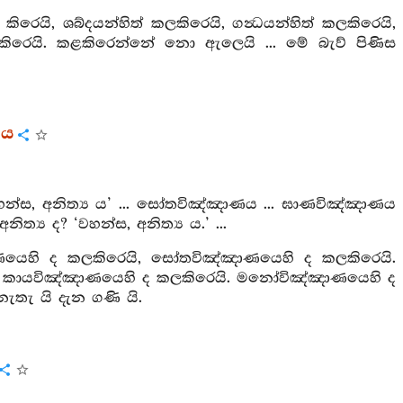
ළ කිරෙයි, ශබ්දයන්හිත් කලකිරෙයි, ගන්‍ධයන්හිත් කලකිරෙයි,
ත් කලකිරෙයි. කළකිරෙන්නේ නො ඇලෙයි ... මේ බැව් පිණිස
රය
 ‘වහන්ස, අනිත්‍ය ය’ ... සෝතවිඤ්ඤාණය ... ඝාණවිඤ්ඤාණය
ත්‍ය ද? ‘වහන්ස, අනිත්‍ය ය.’ ...
ඤ්ඤාණයෙහි ද කලකිරෙයි, සෝතවිඤ්ඤාණයෙහි ද කලකිරෙයි.
ි. කායවිඤ්ඤාණයෙහි ද කලකිරෙයි. මනෝවිඤ්ඤාණයෙහි ද
ැතැ යි දැන ගණි යි.