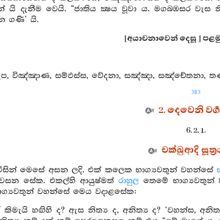
ුනේ යි දැනීම වෙයි. “ජාතිය ක්‍ෂය වූවා ය. මගබඹසර වැ
න ගණි’ යි.
[අයාචනාවෙන් දෙසූ ] පළමුවැ
රූප, විඤ්ඤාණ, සම්ඵස්ස, වේදනා, සඤ්ඤා, සඤ්චේතනා, තණ්හ
383
2. දෙවෙනි වර්‍
6. 2. 1.
චක්ඛුආදි සූත්‍
විසින් මෙසේ අසන ලදි. එක් කලෙක භාග්‍යවතුන් වහන්සේ
ඩවසන සේක. එකල්හි ආයුෂ්මත්
රාහුල
තෙමේ භාග්‍යවතුන් 
ාග්‍යවතුන් වහන්සේ මෙය වදාළසේක:
ඒ කිමැයි හඟිහි ද? ඇස නිත්‍ය ද, අනිත්‍ය ද? ‘වහන්ස, අනිත