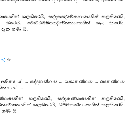
ෙතනායෙහිත් කලකිරෙයි, සද්දසඤ්චේතනායෙහිත් කලකිරෙයි,
 කිරෙයි. ඵොට්ඨබ්බසඤ්චේතනායෙහිත් කළ කිරෙයි.
 දැන ගණි යි.
ය
 අනිත්‍ය ය’ ... සද්දතණ්හාව ... ගන්‍ධතණ්හාව ... රසතණ්හාව
්‍ය ය.’ ...
ණ්හාවෙහිත් කලකිරෙයි, සද්දතණ්හාවෙහිත් කලකිරෙයි,
බතණ්හායෙහිත් කලකිරෙයි, ධම්මතණ්හායෙහිත් කලකිරෙයි.
ගණි යි.