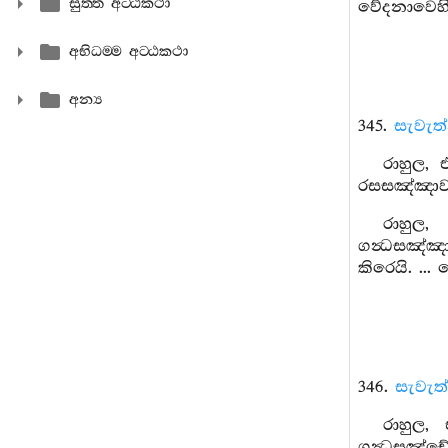
සුත‍්ත අට‍්ඨකථා
වේදනාවෙහි
අභිධම‍්ම අට‍්ඨකථා
අන්‍ය
345.
සැවැත
රාහුල, 
රසසඤ්ඤාව .
රාහුල,
ගන්‍ධසඤ්ඤ
කිරෙයි. ..
346.
සැවැත
රාහුල,
ගන්‍ධසඤ්චේ