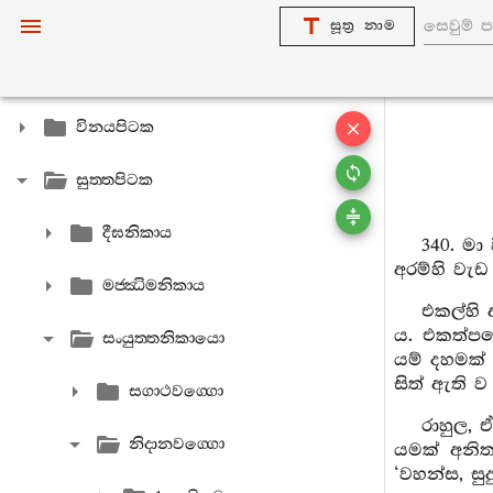
සූත්‍ර නාම
විනයපිටක
සුත‍්තපිටක
දීඝනිකාය
340. මා
අරම්හි වැ
මජ‍්ඣිමනිකාය
එකල්හි
ය. එකත්පස
සංයුත‍්තනිකායො
යම් දහමක්
සිත් ඇති 
සගාථවග‍්ගො
රාහුල, ඒ
නිදානවග‍්ගො
යමක් අනිත
‘වහන්ස, සු