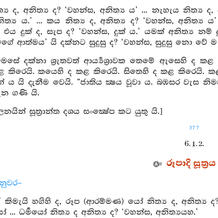
ය ද, අනිත්‍ය ද? ‘වහන්ස, අනිත්‍ය ය’ ... නැහැය නිත්‍ය ද, අන
ත්‍ය ය.’ ... කය නිත්‍ය ද, අනිත්‍ය ද? ‘වහන්ස, අනිත්‍ය ය’
් එය දුක් ද, සැප ද? ‘වහන්ස, දුක් ය.’ යමක් අනිත්‍ය
ගේ ආත්මය’ යි දක්නට සුදුසු ද? ‘වහන්ස, සුදුසු නො වේ ම
මෙසේ දක්නා ශ්‍රැතවත් ආර්‍ය්‍යශ්‍රාවක තෙමේ ඇසෙහි ද 
කළ කිරෙයි. කයෙහි ද කළ කිරෙයි. සිතෙහි ද කළ කිරෙයි
නේ ය යි දැනීම වෙයි. “ජාතිය ක්‍ෂය වූවා ය. බඹසර වැස න
ැන ගණි යි.
ලනයින් සූත්‍රාන්ත දශය සංක්‍ෂේප කට යුතු යි.]
377
6. 1. 2.
රූපාදි සූත්‍රය
නුවර–
ඒ කිමැයි හගිහි ද, රූප (ආරම්මණ) යෝ නිත්‍ය ද, අනිත්‍ය ද
යයෝ ... ධර්‍මයෝ නිත්‍ය ද අනිත්‍ය ද? ‘වහන්ස, අනිත්‍යයහ.’