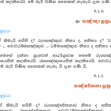
ත් කලකිරෙයි. මේ බැව් පිණිස අනෙකක් නැතැයි දැන ගණි ය
6. 1. 6.
සඤ්ඤා සූත්‍ර
්නුවර–
ඒ කිමැයි හගිහි ද? රුපසඤ්ඤාව නිත්‍ය ද, අනිත්‍ය ද? ‘වහ
.. ඵොට්ඨබ්බසඤ්ඤාව ... ධම්මසඤ්ඤාව නිත්‍ය ද අනිත්‍ය ද?
 මෙසේ දක්නා ශ්‍රැතවත් ආර්‍ය්‍යශ්‍රාවක තෙමේ රුපස
ායෙහිත් කලකිරෙයි. රසසඤ්ඤායෙහිත් කලකිරෙයි. ඵොට්
. මේ බැව් පිණිස අනෙකක් නැතැ යි දැන ගණි යි.
6. 1. 7.
සඤ්චේතනා සූත්‍
්නුවර–
 ඒ කිමැයි හගිහි ද? රූපසඤ්චේතනාව නිත්‍ය ද අනිත්‍
තනාව ... රසසඤ්චේතනාව ... ඵොට්ඨබ්බසඤ්චේතනාව ... ධර්‍