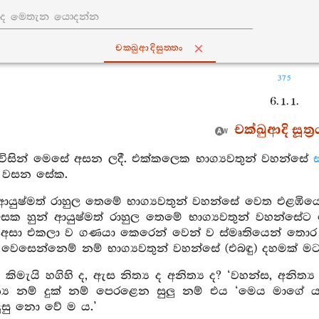
චක‍්ඛුආදිසුත‍්තං
375
6. 1. 1.
චක්ඛුආදි සූත්‍
 විසින් මෙසේ අසන ලදී. එක්කලෙක භාග්‍යවතුන් වහන්සේ
ඩ වසන සේක.
 ආයුෂ්මත් රාහුල තෙමේ භාග්‍යවතුන් වහන්සේ වෙත එළඹි
ෙක හුන් ආයුෂ්මත් රාහුල තෙමේ භාග්‍යවතුන් වහන්සේ
 අසා එකලා ව ගණයා කෙරෙන් වෙන් ව ස්මෘතියෙන් තොර
ව වෙසෙන්නෙම් නම් භාග්‍යවතුන් වහන්සේ (එබඳු) දහමක් ම
 කිමැයි හගිහි ද, ඇස නිත්‍ය ද අනිත්‍ය ද? ‘වහන්ස, අනිත්‍ය
්‍ය නම් දුක් නම් පෙරළෙන සුලු නම් එය ‘මෙය මාගේ ය
දුසු නො වේ ම ය.’