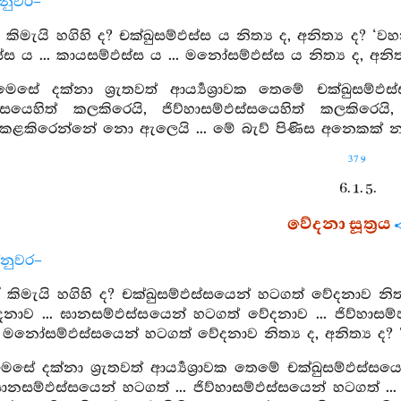
්නුවර–
 කිමැයි හගිහි ද? චක්ඛුසම්ඵස්ස ය නිත්‍ය ද, අනිත්‍ය ද? ‘ව
ස්ස ය ... කායසම්ඵස්ස ය ... මනෝසම්ඵස්ස ය නිත්‍ය ද, අනිත
මෙසේ දක්නා ශ්‍රැතවත් ආර්‍ය්‍යශ්‍රාවක තෙමේ චක්ඛුසම
සයෙහිත් කලකිරෙයි, ජිව්හාසම්ඵස්සයෙහිත් කලකිරෙයි
 කළකිරෙන්නේ නො ඇලෙයි ... මේ බැව් පිණිස අනෙකක් නැ
379
6. 1. 5.
වේදනා සූත්‍රය
්නුවර–
ඒ කිමැයි හගිහි ද? චක්ඛුසම්ඵස්සයෙන් හටගත් වේදනාව නිත්
නාව ... ඝානසම්ඵස්සයෙන් හටගත් වේදනාව ... ජිව්හාසම
 මනෝසම්ඵස්සයෙන් හටගත් වේදනාව නිත්‍ය ද, අනිත්‍ය ද? ‘ව
මෙසේ දක්නා ශ්‍රැතවත් ආර්‍ය්‍යශ්‍රාවක තෙමේ චක්ඛුසම්ඵ
 ඝානසම්ඵස්සයෙන් හටගත් ... ජිව්හාසම්ඵස්සයෙන් හටගත් 