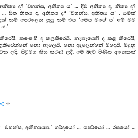
ිත්‍ය ද? ‘වහන්ස, අනිත්‍ය ය’ ... දිව අනිත්‍ය ද, නිත්‍ය ද?
 ... සිත නිත්‍ය ද, අනිත්‍ය ද? ‘වහන්ස, අනිත්‍ය ය’ . යමක්
 නම් දුක් නම් පෙරළෙන සුලු නම් එය ‘මෙය මගේ ය’ මේ මම
 ය.’
කළ කිරෙයි. කණෙහි ද කලකිරෙයි. නැහැයෙහි ද කළ කිරෙයි,
. කළකිරෙන්නේ නො ඇලෙයි. නො ඇලෙන්නේ මිදෙයි. මිදුනු
ිමවන ලදි. සිටුමග කිස කරණ ලදී. මේ බැව් පිණිස අනෙකක්
? ‘වහන්ස, අනිත්‍යයහ.’ ශබ්දයෝ ... ගන්‍ධයෝ ... රසයෝ ...