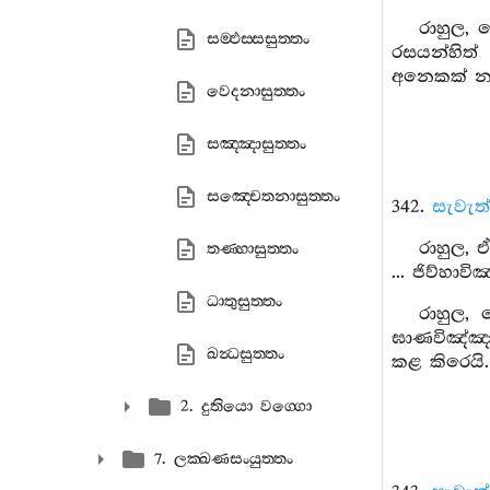
රාහුල, 
සම‍්ඵස‍්සසුත‍්තං
රසයන්හිත් 
අනෙකක් නැ
වෙදනාසුත‍්තං
සඤ‍්ඤාසුත‍්තං
සඤ‍්චෙතනාසුත‍්තං
342.
සැවැත
රාහුල, 
තණ‍්හාසුත‍්තං
... ජිව්හා
ධාතුසුත‍්තං
රාහුල, 
ඝාණවිඤ්ඤා
ඛන්‍ධසුත‍්තං
කළ කිරෙයි
2. දුතියො වග‍්ගො
7. ලක‍්ඛණසංයුත‍්තං