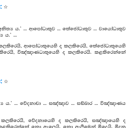
, අනිත්‍ය ය.’ ... ආපෝධාතුව ... තේජෝධාතුව ... වායෝධාතුව
 ය.’ ...
හි ද කලකිරෙයි, ආපෝධාතුයෙහි ද කලකිරෙයි, තේජෝධාතුයෙහි
ිරෙයි, විඤ්ඤාණධාතුයෙහි ද කලකිරෙයි. කළකිරෙන්නේ
්‍ය ය.’ ... වේදනාචා ... සඤ්ඤාව ... සඞ්ඛාර ... විඤ්ඤාණය
හි ද කලකිරෙයි, වේදනායෙහි ද කලකිරෙයි, සඤ්ඤායෙහි ද
 කළකිරෙන්නේ නො ඇලෙයි. නො ඇලීමෙන් මිදෙයි. මිදුනු