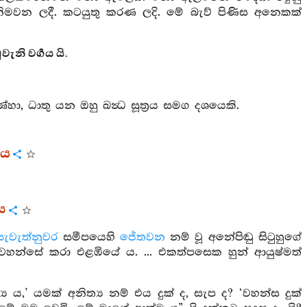
ස නිමවන ලදී. කටයුතු කරණ ලදි. මේ බැව් පිණිස අනෙකක්
නි වර්‍ගය යි.
ා, ධාතු යන ඔහු ඛන්‍ධ සූත්‍රය සමග දශයෙකි.
ගය
රය
සැවැත්නුවර
සමීපයෙහි
ජේතවන
නම් වූ අනේපිඬු සිටුහුගේ
වහන්සේ කරා එළඹියේ ය. ... එකත්පසෙක හුන් ආයුෂ්මත්
්‍ය ය,’ යමක් අනිත්‍ය නම් එය දුක් ද, සැප ද? ‘වහන්ස දුක්