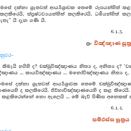
මෙසේ දක්නා ශ්‍රැතවත් ආර්‍ය්‍යශ්‍රාවක තෙමේ රූපයන්හිත් ක
කලකිරෙයි, ස්ප්‍රෂ්ටව්‍යයන්හිත් කලකිරෙයි, ධර්‍මයන්හි
තැ” යි දැන ගණි යි.
6. 1. 3.
විඤ්ඤාණ සූත්‍
්නුවර–
ඒ කිමැයි හගිහි ද? චක්ඛුවිඤ්ඤාණය නිත්‍ය ද, අනිත්‍ය ද?
විඤ්ඤාණය ... කායවිඤ්ඤාණය ... මනෝවිඤ්ඤාණය නිත්‍ය ද, අනි
මෙසේ දක්නා ශ්‍රැතවත් ආර්‍ය්‍යශ්‍රාවක තෙමේ චක්ඛුවි
ණයෙහි ද කලකිරෙයි. ජිව්හාවිඤ්ඤාණයෙහි ද කළ කිරෙය
. කළකිරෙන්නේ නො ඇලෙයි ... මේ බැව් පිණිස අනෙකක් න
6. 1. 4.
සම්ඵස්ස සූත්‍රය