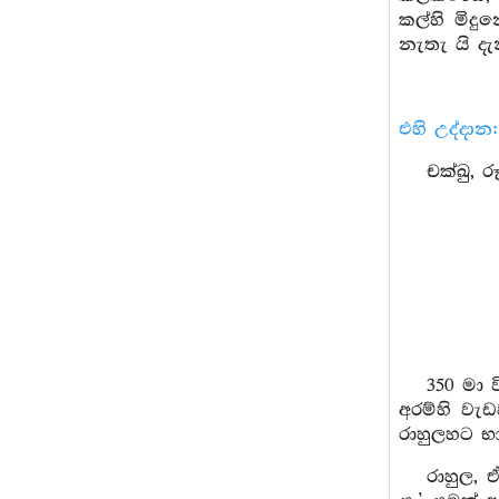
කල්හි මිද
නැතැ යි දැ
එහි උද්දාන:
චක්ඛු, 
350 මා 
අරම්හි වැ
රාහුලහට භ
රාහුල, 