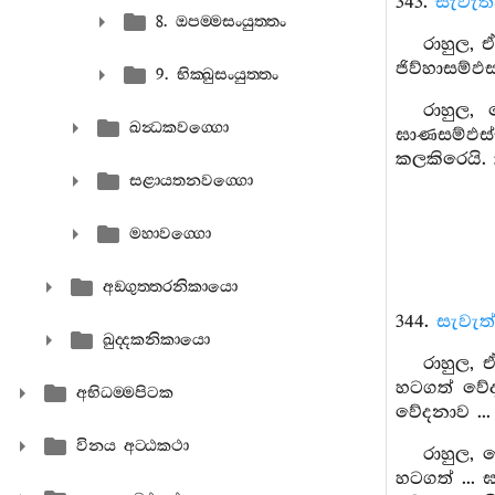
343.
සැවැත
8. ඔපම‍්මසංයුත‍්තං
රාහුල, ඒ
ජිව්හාසම්ඵ
9. භික‍්ඛුසංයුත‍්තං
රාහුල, 
ඛන්‍ධකවග‍්ගො
ඝාණසම්ඵස්
කලකිරෙයි.
සළායතනවග‍්ගො
මහාවග‍්ගො
අඞ‍්ගුත‍්තරනිකායො
344.
සැවැත
ඛුද‍්දකනිකායො
රාහුල, 
හටගත් වේද
අභිධම‍්මපිටක
වේදනාව ...
විනය අට‍්ඨකථා
රාහුල, 
හටගත් ...