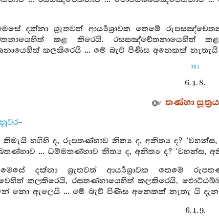
මෙසේ දක්නා ශ්‍රැතවත් ආර්‍ය්‍යශ්‍රාවක තෙමේ රුපසඤ්ච
චේතනායෙහිත් කළ කිරෙයි. රසසඤ්චේතනායෙහිත් කළ
තනායෙහිත් කලකිරෙයි ... මේ බැව් පිණිස අනෙකක් නැතැයි
381
6. 1. 8.
තණ්හා සූත්‍ර
්නුවර–
 කිමැයි හගිහි ද, රූපතණ්හාව නිත්‍ය ද, අනිත්‍ය ද? ‘වහන්ස,
බතණ්හාව ... ධම්මතණ්හාව නිත්‍ය ද, අනිත්‍ය ද? ‘වහන්ස, අනිත
 මෙසේ දක්නා ශ්‍රැතවත් ආර්‍ය්‍යශ්‍රාවක තෙමේ රුපත
ාවෙහිත් කලකිරෙයි, රසතණ්හායෙහිත් කලකිරෙයි, ඵොට්ඨබ්
ේ නො ඇලෙයි ... මේ බැව් පිණිස අනෙකක් නැතැ යි දැන 
6. 1. 9.