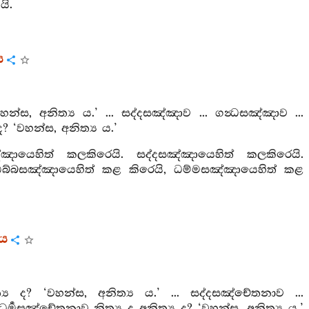
ි.
ය
න්ස, අනිත්‍ය ය.’ ... සද්දසඤ්ඤාව ... ගන්‍ධසඤ්ඤාව ...
 ‘වහන්ස, අනිත්‍ය ය.’
ඤ්ඤායෙහිත් කලකිරෙයි. සද්දසඤ්ඤායෙහිත් කලකිරෙයි.
ඨබ්බසඤ්ඤායෙහිත් කළ කිරෙයි, ධම්මසඤ්ඤායෙහිත් කළ
රය
ය ද? ‘වහන්ස, අනිත්‍ය ය.’ ... සද්දසඤ්චේතනාව ...
මසඤ්චේතනාව නිත්‍ය ද අනිත්‍ය ද? ‘වහන්ස, අනිත්‍ය ය.’