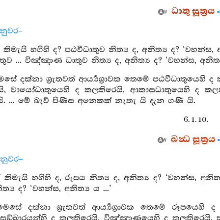
ධාතු සූත්‍රය
්නුවර–
ඒ කිමැයි හගිහි ද? පඨවීධාතුව නිත්‍ය ද, අනිත්‍ය ද? ‘වහන්ස
ුව ... විඤ්ඤාණ ධාතුව නිත්‍ය ද, අනිත්‍ය ද? ‘වහන්ස, අනිත්‍ය
ෙසේ දක්නා ශ්‍රැතවත් ආර්‍ය්‍යශ්‍රාවක තෙමේ පඨවීධාතුයෙ
ි, වායෝධාතුයෙහි ද කලකිරෙයි, ආකාසධාතුයෙහි ද කලක
 ... මේ බැව් පිණිස අනෙකක් නැතැ යි දැන ගණි යි.
6. 1. 10.
ඛන්‍ධ සූත්‍රය
්නුවර–
 කිමැයි හගිහි ද, රූපය නිත්‍ය ද, අනිත්‍ය ද? ‘වහන්ස, අනිත
ිත්‍ය ද? ‘වහන්ස, අනිත්‍ය ය ...’
 මෙසේ දක්නා ශ්‍රැතවත් ආර්‍ය්‍යශ්‍රාවක තෙමේ රූපයෙ
 සඞ්ඛාරයන්හි ද කලකිරෙයි, විඤ්ඤාණයෙහි ද කලකිරෙයි.