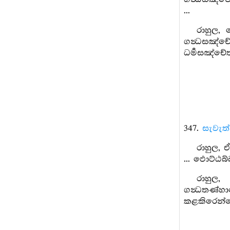
...
රාහුල, 
ගන්‍ධසඤ්
ධර්‍මසඤ්චේ
347.
සැවැත
රාහුල, ඒ
... ඵොට්ඨබ්
රාහුල,
ගන්‍ධතණ්හ
කළකිරෙන්න