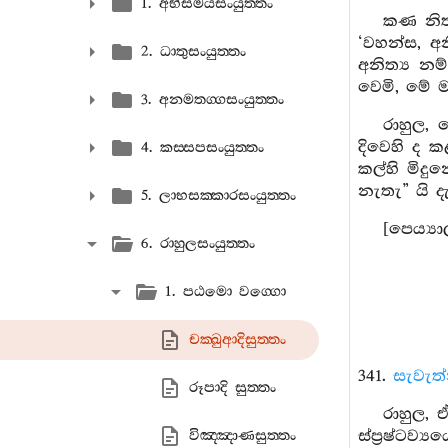
1. අභිසමයසංයුත‍්තං
කණ නිත්‍
‘වහන්ස, අනි
2. ධාතුසංයුත‍්තං
අනිත්‍ය නම
වෙමි, මේ ම
3. අනමතග‍්ගසංයුත‍්තං
රාහුල, 
දිවෙහි ද 
4. කස‍්සපසංයුත‍්තං
කල්හි මිදු
නැතැ” යි ද
5. ලාභසක‍්කාරසංයුත‍්තං
[පෙය්‍යා
6. රාහුලසංයුත‍්තං
1. පඨමො වග‍්ගො
චක‍්ඛුආදිසුත‍්තං
341.
සැවැත්
රූපාදි සුත‍්තං
රාහුල, 
ස්ප්‍රෂ්ටව්‍
විඤ‍්ඤාණසුත‍්තං