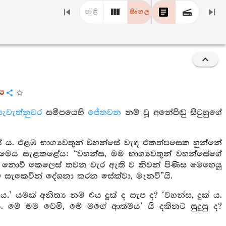
පාළි
සිංහල
රය
සැවැත්නුවර
සමීපයෙහි
ජේතවන
නම් වූ අනේපිඬු සිටුහුගේ
යේ ය. එළඹ භාග්‍යවතුන් වහන්සේ වැඳ එකත්පසෙක හුන්නේ
ට මෙය සැළකළේය: “වහන්ස, මම භාග්‍යවතුන් වහන්සේගේ
 නොවී කෙලෙස් තවන වැර ඇති ව නිවන් පිණිස මෙහෙයූ
ට සැකෙවින් දේශනා කරන සේක්වා, මැනවි”යි.
 ය.’ යමක් අනිත්‍ය නම් එය දුක් ද සැප ද? ‘වහන්ස, දුක් ය.
. මේ මම වෙමි, මේ මගේ ආත්මය’ යි දකිනට සුදුසු ද?