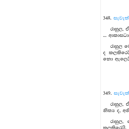
348.
සැවැත
රාහුල, 
... ආකාසධාත
රාහුල ම
ද කලකිරෙය
නො ඇලෙයි.
349.
සැවැත
රාහුල, ඒ
නිත්‍ය ද, අන
රාහුල,
කලකිරෙයි,