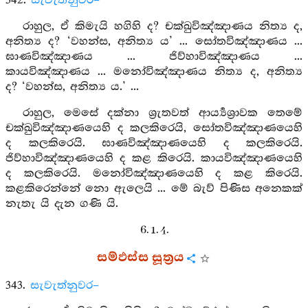
342.
සැවැත්නුවර–
රාහුල, ඒ කිමැයි හගිහි ද? චක්ඛුවිඤ්ඤාණය නිත්‍ය ද,
අනිත්‍ය ද? ‘වහන්ස, අනිත්‍ය ය’ ... සෝතවිඤ්ඤාණය ...
ඝාණවිඤ්ඤාණය ... ජිව්හාවිඤ්ඤාණය ...
කායවිඤ්ඤාණය ... මනෝවිඤ්ඤාණය නිත්‍ය ද, අනිත්‍ය
ද? ‘වහන්ස, අනිත්‍ය ය.’ ...
රාහුල, මෙසේ දක්නා ශ්‍රැතවත් ආර්‍ය්‍යශ්‍රාවක තෙමේ
චක්ඛුවිඤ්ඤාණයෙහි ද කලකිරෙයි, සෝතවිඤ්ඤාණයෙහි
ද කලකිරෙයි. ඝාණවිඤ්ඤාණයෙහි ද කලකිරෙයි.
ජිව්හාවිඤ්ඤාණයෙහි ද කළ කිරෙයි. කායවිඤ්ඤාණයෙහි
ද කලකිරෙයි. මනෝවිඤ්ඤාණයෙහි ද කළ කිරෙයි.
කළකිරෙන්නේ නො ඇලෙයි ... මේ බැව් පිණිස අනෙකක්
නැතැ යි දැන ගණි යි.
6. 1. 4.
සම්ඵස්ස සූත්‍රය
343.
සැවැත්නුවර–