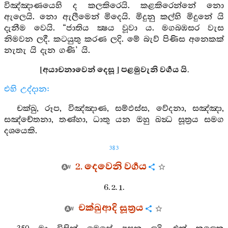
විඤ්ඤාණයෙහි ද කලකිරෙයි. කළකිරෙන්නේ නො
ඇලෙයි. නො ඇලීමෙන් මිදෙයි. මිදුනු කල්හි මිදුනේ යි
දැනීම වෙයි. “ජාතිය ක්‍ෂය වූවා ය. මගබඹසර වැස
නිමවන ලදී. කටයුතු කරණ ලදි. මේ බැව් පිණිස අනෙකක්
නැතැ යි දැන ගණි’ යි.
[අයාචනාවෙන් දෙසූ ] පළමුවැනි වර්‍ගය යි.
එහි උද්දාන:
චක්ඛු, රූප, විඤ්ඤාණ, සම්ඵස්ස, වේදනා, සඤ්ඤා,
සඤ්චේතනා, තණ්හා, ධාතු යන ඔහු ඛන්‍ධ සූත්‍රය සමග
දශයෙකි.
383
2. දෙවෙනි වර්‍ගය
6. 2. 1.
චක්ඛුආදි සූත්‍රය