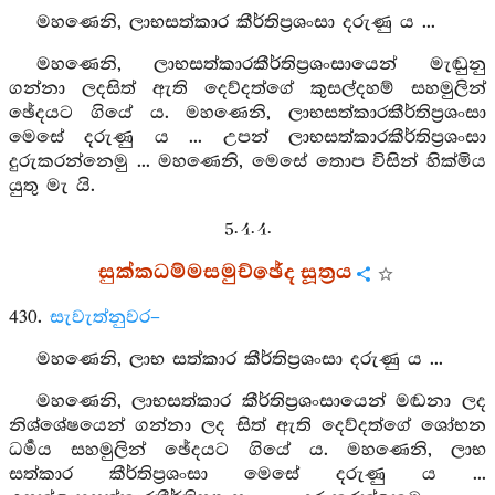
මහණෙනි, ලාභසත්කාර කීර්තිප්‍රශංසා දරුණු ය ...
මහණෙනි, ලාභසත්කාරකීර්තිප්‍රශංසායෙන් මැඬුනු
ගන්නා ලදසිත් ඇති දෙව්දත්ගේ කුසල්දහම් සහමුලින්
ඡේදයට ගියේ ය. මහණෙනි, ලාභසත්කාරකීර්තිප්‍රශංසා
මෙසේ දරුණු ය ... උපන් ලාභසත්කාරකීර්තිප්‍රශංසා
දුරුකරන්නෙමු ... මහණෙනි, මෙසේ තොප විසින් හික්මිය
යුතු මැ යි.
5. 4. 4.
සුක්කධම්මසමුච්ඡේද සූත්‍රය
430.
සැවැත්නුවර–
මහණෙනි, ලාභ සත්කාර කීර්තිප්‍රශංසා දරුණු ය ...
මහණෙනි, ලාභසත්කාර කීර්තිප්‍රශංසායෙන් මඬනා ලද
නිශ්ශේෂයෙන් ගන්නා ලද සිත් ඇති දෙව්දත්ගේ ශෝභන
ධර්‍මය සහමුලින් ඡේදයට ගියේ ය. මහණෙනි, ලාභ
සත්කාර කීර්තිප්‍රශංසා මෙසේ දරුණු ය ...