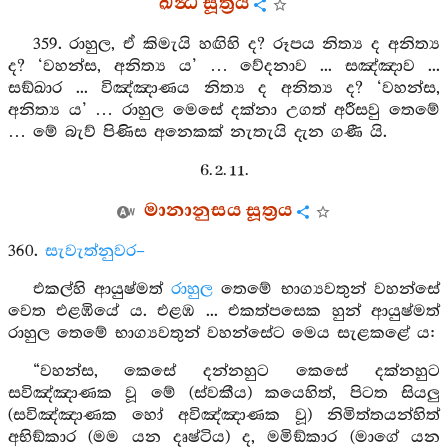
ඛන්‍ධ සූත්‍රය
359. රාහුල, ඒ කිමැයි හඟිහි ද? රූපය නිත්‍ය ද අනිත්‍ය
ද? ‘වහන්ස, අනිත්‍ය ය’ … වේදනාව ... සඤ්ඤාව ...
සඞ්ඛාර ... විඤ්ඤාණය නිත්‍ය ද අනිත්‍ය ද? ‘වහන්ස,
අනිත්‍ය ය’ … රාහුල මෙසේ දක්නා උගත් අරීසවු තෙමේ
… මේ බැව් පිණිස අනෙකක් නැතැයි දැන ගණී යි.
6. 2. 11.
මානානුසය සූත්‍රය
360.
සැවැත්නුවර–
එකල්හි ආයුෂ්මත්
රාහුල
තෙමේ භාග්‍යවතුන් වහන්සේ
වෙත එළඹියේ ය. එළඹ ... එකත්පසෙක හුන් ආයුෂ්මත්
රාහුල තෙමේ භාග්‍යවතුන් වහන්සේට මෙය සැළකළේ ය:
“වහන්ස, කෙසේ දන්නහුට කෙසේ දක්නහුට
සවිඤ්ඤාණක වූ මේ (ස්වකීය) කයෙහිත්, පිටත සියලු
(සවිඤ්ඤාණක හෝ අවිඤ්ඤාණක වූ) නිමිත්තයන්හිත්
අභිඞ්කාර (මම යන දෘෂ්ටිය) ද, මමිඞ්කාර (මාගේ යන