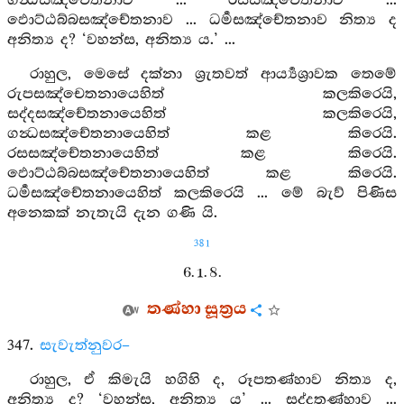
ගන්‍ධසඤ්චේතනාව ... රසසඤ්චේතනාව ...
ඵොට්ඨබ්බසඤ්චේතනාව ... ධර්‍මසඤ්චේතනාව නිත්‍ය ද
අනිත්‍ය ද? ‘වහන්ස, අනිත්‍ය ය.’ ...
රාහුල, මෙසේ දක්නා ශ්‍රැතවත් ආර්‍ය්‍යශ්‍රාවක තෙමේ
රුපසඤ්චෙතනායෙහිත් කලකිරෙයි,
සද්දසඤ්චේතනායෙහිත් කලකිරෙයි,
ගන්‍ධසඤ්චේතනායෙහිත් කළ කිරෙයි.
රසසඤ්චේතනායෙහිත් කළ කිරෙයි.
ඵොට්ඨබ්බසඤ්චේතනායෙහිත් කළ කිරෙයි.
ධර්‍මසඤ්චේතනායෙහිත් කලකිරෙයි ... මේ බැව් පිණිස
අනෙකක් නැතැයි දැන ගණි යි.
381
6. 1. 8.
තණ්හා සූත්‍රය
347.
සැවැත්නුවර–
රාහුල, ඒ කිමැයි හගිහි ද, රූපතණ්හාව නිත්‍ය ද,
අනිත්‍ය ද? ‘වහන්ස, අනිත්‍ය ය’ ... සද්දතණ්හාව ...