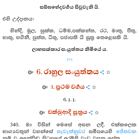
සඞ්ඝභේදවර්‍ගය සිවුවැනි යි.
එහි උද්දානය:
හින්දි, මූල, සුක්ක, ධම්ම,පක්කන්ත, රථ, මාතු, පීතු,
භාතු, භගිනී, පුත්ත, ධීතු, පජාපති යි සූත්‍ර තෙළෙසකි යි.
ලාභසක්කාර සංයුත්තය නිමියේ ය.
375
6. රාහුල සංයුත්තය
1. ප්‍රථම වර්‍ගය
6. 1. 1.
චක්ඛුආදි සූත්‍රය
340. මා විසින් මෙසේ අසන ලදී. එක්කලෙක
භාග්‍යවතුන් වහන්සේ
සැවැත්නුවර
සමීපයෙහි
ජේතවන
නම් වූ අනේපිඬු සිටුහුගේ අරම්හි වැඩ වසන සේක.