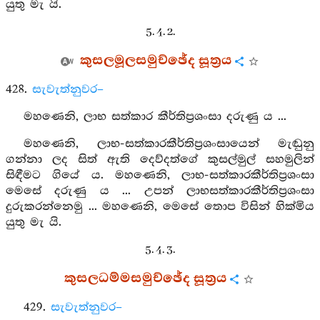
යුතු මැ යි.
5. 4. 2.
කුසලමූලසමුච්ඡේද සූත්‍රය
428.
සැවැත්නුවර–
මහණෙනි, ලාභ සත්කාර කීර්තිප්‍රශංසා දරුණු ය ...
මහණෙනි, ලාභ-සත්කාරකීර්තිප්‍රශංසායෙන් මැඬුනු
ගන්නා ලද සිත් ඇති දෙව්දත්ගේ කුසල්මුල් සහමුලින්
සිඳීමට ගියේ ය. මහණෙනි, ලාභ-සත්කාරකීර්තිප්‍රශංසා
මෙසේ දරුණු ය ... උපන් ලාභසත්කාරකීර්තිප්‍රශංසා
දුරුකරන්නෙමු ... මහණෙනි, මෙසේ තොප විසින් හික්මිය
යුතු මැ යි.
5. 4. 3.
කුසලධම්මසමුච්ඡේද සූත්‍රය
429.
සැවැත්නුවර–