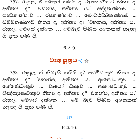
357. රාහුල, ඒ කිමැයි හඟිහි ද, රූපතණ්හාව නිත්‍ය ද,
අනිත්‍ය ද? ‘වහන්ස, අනිත්‍ය ය.’ සද්දතණ්හාව ...
ගන්‍ධතණ්හාව ... රසතණ්හාව ... ඵොට්ඨබ්බතණ්හාව ...
ධම්මතණ්හාව නිත්‍ය ද, අනිත්‍ය ද? ‘වහන්ස, අනිත්‍ය ය.’
රාහුල, මෙසේ දක්නේ … මේබැව් පිණිස අනෙකක් නැතැ
යි දැන ගණි යි.
6. 2. 9.
ධාතු සූත්‍රය
358. රාහුල, ඒ කිමැයි හඟිහි ද? පඨවිධාතුව නිත්‍ය ද,
අනිත්‍ය ද? ‘වහන්ස, අනිත්‍ය ය. ‘ආපෝධාතුව ...
තේජෝධාතුව ... වායෝ ධාතුව ... ආකාසධාතුව ...
විඤ්ඤාණධාතුව නිත්‍ය ද, අනිත්‍ය ද? ‘වහන්ස, අනිත්‍ය ය.’
රාහුල, මෙසේ දක්නේ … මේ බැව් පිණිස අනෙකක්
නැතැ යි දැන ගණි යි.
387
6. 2. 10.