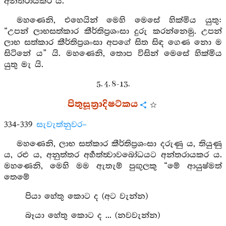
අන්තරායකර ය.
මහණෙනි, එහෙයින් මෙහි මෙසේ හික්මිය යුතු:
“උපන් ලාභසත්කාර කීර්තිප්‍රශංසා දුරු කරන්නෙමු. උපන්
ලාභ සත්කාර කීර්තිප්‍රශංසා අපගේ සිත සිඳ ගෙණ නො ම
සිටිනේ ය” යි. මහණෙනි, තොප විසින් මෙසේ හික්මිය
යුතු මැ යි.
5. 4. 8-13.
පිතුසූත්‍රාදිෂට්කය
334-339
සැවැත්නුවර–
මහණෙනි, ලාභ සත්කාර කීර්තිප්‍රශංසා දරුණු ය, තියුණු
ය, රළු ය, අනුත්තර අර්‍හත්ත්‍වාවබෝධයට අන්තරායකර ය.
මහණෙනි, මෙහි මම ඇතැම් පුඟුලකු “මේ ආයුෂ්මත්
තෙමේ
පියා හේතු කොට ද (අට වැන්න)
බෑයා හේතු කොට ද ... (නවවැන්න)