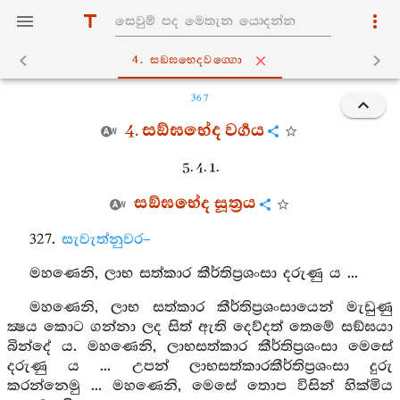
4. සඞ‍්ඝභෙදවග‍්ගො
367
4. සඞ්ඝභේද වර්‍ගය
5. 4. 1.
සඞ්ඝභේද සූත්‍රය
327.
සැවැත්නුවර–
මහණෙනි, ලාභ සත්කාර කීර්තිප්‍රශංසා දරුණු ය ...
මහණෙනි, ලාභ සත්කාර කීර්තිප්‍රශංසායෙන් මැඩුණු
ක්‍ෂය කොට ගන්නා ලද සිත් ඇති දෙව්දත් තෙමේ සඞ්ඝයා
බින්දේ ය. මහණෙනි, ලාභසත්කාර කීර්තිප්‍රශංසා මෙසේ
දරුණු ය ... උපන් ලාභසත්කාරකීර්තිප්‍රශංසා දුරු
කරන්නෙමු ... මහණෙනි, මෙසේ තොප විසින් හික්මිය