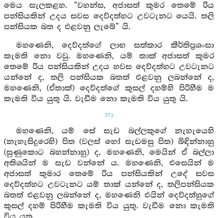
මෙය සැලකළහ. “වහන්ස, අජාසත් කුමර තෙමේ රිය
පන්සියකින් උදය සවස දෙව්දත්හට උවටැනට යෙයි. තලි
පන්සියක බත ද එළවනු ලැබේ” යි.
මහණෙනි, දෙව්දත්ගේ ලාභ සත්කාර කීර්තිප්‍රශංසා
කැමති නො වවු. මහණෙනි, යම් තාක් අජාසත් කුමර
තෙමේ රිය පන්සියකින් උදය හවස දෙව්දත්හට උවටැනට
යන්නේ ද, තලි පන්සියක බතත් එළවනු ලබන්නේ ද,
මහණෙනි, (ඒතාක්) දෙව්දත්ගේ කුසල් දහම්හි පිරිහීම ම
කැමති විය යුතු යි. වැඩීම නො කැමති විය යුතු යි.
371
මහණෙනි, යම් සේ සැඩ බල්ලකුගේ නැහැයෙහි
(නැහැසිදුරෙහි) පිත (වලස් හෝ සැඩමසු පිත) බිඳින්නාහු
(සුණුකොට බහන්නාහු) ද, මහණෙනි, මෙයින් ඒ බල්ලා
අතිශයින් ම සැඩ වන්නේ ය. මහණෙනි, එසෙයින් ම
අජාසත් කුමාර තෙමේ රිය පන්සියකින් උදේ සවස
දෙව්දත්හට උවටැනට යම් තාක් යන්නේ ද, තලිපන්සියක
බතත් එළවනු ලබන්නේ ද, මහණෙනි එයින් දෙව්දත්හුගේ
කුසල් දහම් පිරිහීම කැමති විය යුතු. වැඩීම නො කැමති
විය යුතු.