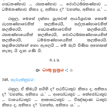
ගන්‍ධතණ්හාව ... රසතණ්හාව ... ඵොට්ඨබ්බතණ්හාව ...
ධම්මතණ්හාව නිත්‍ය ද, අනිත්‍ය ද? ‘වහන්ස, අනිත්‍ය ය.’ ...
රාහුල, මෙසේ දක්නා ශ්‍රැතවත් ආර්‍ය්‍යශ්‍රාවක තෙමේ
රුපතණ්හාවෙහිත් කලකිරෙයි, සද්දතණ්හාවෙහිත්
කලකිරෙයි, ගන්‍ධතණ්හාවෙහිත් කලකිරෙයි,
රසතණ්හායෙහිත් කලකිරෙයි, ඵොට්ඨබ්බතණ්හායෙහිත්
කලකිරෙයි, ධම්මතණ්හායෙහිත් කලකිරෙයි.
කළකිරෙන්නේ නො ඇලෙයි ... මේ බැව් පිණිස අනෙකක්
නැතැ යි දැන ගණි යි.
6. 1. 9.
ධාතු සූත්‍රය
348.
සැවැත්නුවර–
රාහුල, ඒ කිමැයි හගිහි ද? පඨවීධාතුව නිත්‍ය ද, අනිත්‍ය
ද? ‘වහන්ස, අනිත්‍ය ය.’ ... ආපෝධාතුව ... තේජෝධාතුව
... වායෝධාතුව ... ආකාසධාතුව ... විඤ්ඤාණ ධාතුව
නිත්‍ය ද, අනිත්‍ය ද? ‘වහන්ස, අනිත්‍ය ය.’ ...