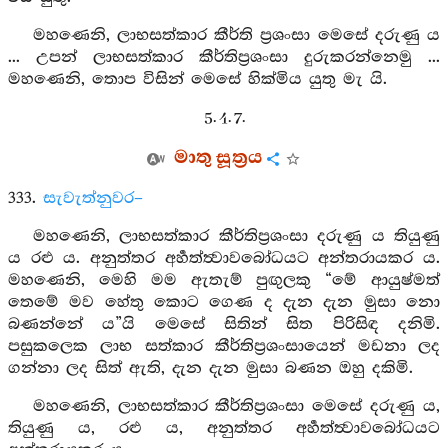
මහණෙනි, ලාභසත්කාර කීර්ති ප්‍රශංසා මෙසේ දරුණු ය
... උපන් ලාභසත්කාර කීර්තිප්‍රශංසා දුරුකරන්නෙමු ...
මහණෙනි, තොප විසින් මෙසේ හික්මිය යුතු මැ යි.
5. 4. 7.
මාතු සූත්‍රය
333.
සැවැත්නුවර–
මහණෙනි, ලාභසත්කාර කීර්තිප්‍රශංසා දරුණු ය තියුණු
ය රළු ය. අනුත්තර අර්‍හත්ත්‍වාවබෝධයට අන්තරායකර ය.
මහණෙනි, මෙහි මම ඇතැම් පුඟුලකු “මේ ආයුෂ්මත්
තෙමේ මව හේතු කොට ගෙණ ද දැන දැන මුසා නො
බණන්නේ ය”යි මෙසේ සිතින් සිත පිරිසිඳ දනිමි.
පසුකලෙක ලාභ සත්කාර කීර්තිප්‍රශංසායෙන් මඩනා ලද
ගන්නා ලද සිත් ඇති, දැන දැන මුසා බණන ඔහු දකිමි.
මහණෙනි, ලාභසත්කාර කීර්තිප්‍රශංසා මෙසේ දරුණු ය,
තියුණු ය, රළු ය, අනුත්තර අර්‍හත්ත්‍වාවබෝධයට