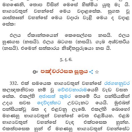
මහණෙනි, තොප විසින් මෙසේ හික්මිය යුතු මැ යි.
භාග්‍යවතුන් වහන්සේ මෙය වදාළසේක. සුගත වූ
ශාස්තෲන් වහන්සේ මෙය වදාරා වැළි මෙය ද වදාළ
සේක:
ඵලය ඒකාන්තයෙන් කෙසෙල්ගස නසයි. ඵලය
හුණගස (නසයි). ඵලය බටගස (නසයි). ගැබ අශ්වතරිය
(නසයි). එමෙන් සත්කාරය නින්‍දිතපුරුෂයා නස යි.
5. 4. 6.
පඤ්චරථසත සූත්‍රය
332. එක් සමයෙක භාග්‍යවතුන් වහන්සේ
රජගහනුවර
කලන්‍දකනිවාප නම් වූ
වේළුවනාරාම
යෙහි වැඩ වසන
සේක. එකල්හි
අජාසත් කුමර
තෙමේ රිය පන්සියකින්
උදය සවස
දෙව්දත්හට
උවටැනට යෙයි. මුළුබත්
පන්සියක්වූ බත ද එළවනු ලැබේ. එකල්හි බොහෝ
මහණහු භාග්‍යවතුන් වහන්සේ වෙත එළඹියහ. එළඹ
භාග්‍යවතුන් වහන්සේ වැඳ එක්පසෙක හුන්හ.
එකත්පසෙක හුන් ඒ මහණහු භාග්‍යවතුන් වහන්සේට