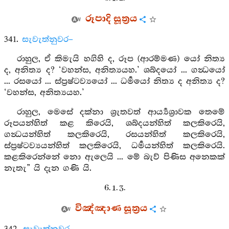
රූපාදි සූත්‍රය
341.
සැවැත්නුවර–
රාහුල, ඒ කිමැයි හගිහි ද, රූප (ආරම්මණ) යෝ නිත්‍ය
ද, අනිත්‍ය ද? ‘වහන්ස, අනිත්‍යයහ.’ ශබ්දයෝ ... ගන්‍ධයෝ
... රසයෝ ... ස්ප්‍රෂ්ටව්‍යයෝ ... ධර්‍මයෝ නිත්‍ය ද අනිත්‍ය ද?
‘වහන්ස, අනිත්‍යයහ.’
රාහුල, මෙසේ දක්නා ශ්‍රැතවත් ආර්‍ය්‍යශ්‍රාවක තෙමේ
රූපයන්හිත් කළ කිරෙයි, ශබ්දයන්හිත් කලකිරෙයි,
ගන්‍ධයන්හිත් කලකිරෙයි, රසයන්හිත් කලකිරෙයි,
ස්ප්‍රෂ්ටව්‍යයන්හිත් කලකිරෙයි, ධර්‍මයන්හිත් කලකිරෙයි.
කළකිරෙන්නේ නො ඇලෙයි ... මේ බැව් පිණිස අනෙකක්
නැතැ” යි දැන ගණි යි.
6. 1. 3.
විඤ්ඤාණ සූත්‍රය