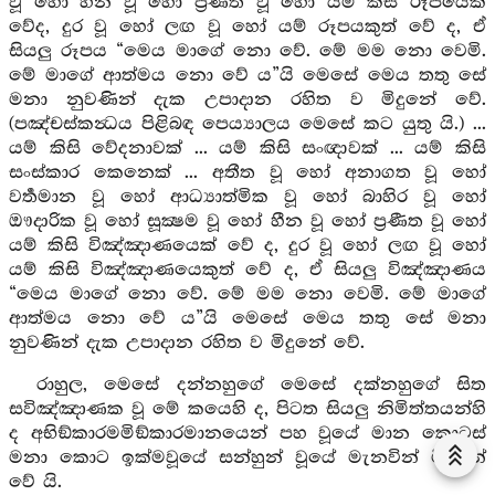
වූ හෝ හීන වූ හෝ ප්‍රණීත වූ හෝ යම් කිසි රූපයෙක්
වේද, දුර වූ හෝ ලඟ වූ හෝ යම් රූපයකුත් වේ ද, ඒ
සියලු රූපය “මෙය මාගේ නො වේ. මේ මම නො වෙමි.
මේ මාගේ ආත්මය නො වේ ය”යි මෙසේ මෙය තතු සේ
මනා නුවණින් දැක උපාදාන රහිත ව මිදුනේ වේ.
(පඤ්චස්කන්‍ධය පිළිබඳ පෙය්‍යාලය මෙසේ කට යුතු යි.) ...
යම් කිසි වේදනාවක් ... යම් කිසි සංඥාවක් ... යම් කිසි
සංස්කාර කෙනෙක් ... අතීත වූ හෝ අනාගත වූ හෝ
වර්‍තමාන වූ හෝ ආධ්‍යාත්මික වූ හෝ බාහිර වූ හෝ
ඖදාරික වූ හෝ සූක්‍ෂම වූ හෝ හීන වූ හෝ ප්‍රණීත වූ හෝ
යම් කිසි විඤ්ඤාණයෙක් වේ ද, දුර වූ හෝ ලඟ වූ හෝ
යම් කිසි විඤ්ඤාණයෙකුත් වේ ද, ඒ සියලු විඤ්ඤාණය
“මෙය මාගේ නො වේ. මේ මම නො වෙමි. මේ මාගේ
ආත්මය නො වේ ය”යි මෙසේ මෙය තතු සේ මනා
නුවණින් දැක උපාදාන රහිත ව මිදුනේ වේ.
රාහුල, මෙසේ දන්නහුගේ මෙසේ දක්නහුගේ සිත
සවිඤ්ඤාණක වූ මේ කයෙහි ද, පිටත සියලු නිමිත්තයන්හි
ද අභිඞ්කාරමමිඞ්කාරමානයෙන් පහ වූයේ මාන කොටස්
මනා කොට ඉක්මවූයේ සන්හුන් වූයේ මැනවින් මිදුනේ
වේ යි.