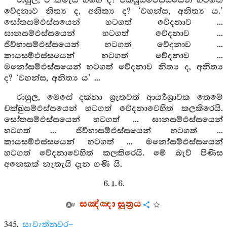
රාහුල, ඒ කිමැයි හගිහි ද? චක්ඛුසම්ඵස්සයෙන් හටගත්
වේදනාව නිත්‍ය ද, අනිත්‍ය ද? ‘වහන්ස, අනිත්‍ය ය.’
සෝතසම්ඵස්සයෙන් හටගත් වේදනාව ...
ඝානසම්ඵස්සයෙන් හටගත් වේදනාව ...
ජිව්හාසම්ඵස්සයෙන් හටගත් වේදනාව ...
කායසම්ඵස්සයෙන් හටගත් වේදනාව ...
මනෝසම්ඵස්සයෙන් හටගත් වේදනාව නිත්‍ය ද, අනිත්‍ය
ද? ‘වහන්ස, අනිත්‍ය ය’ ...
රාහුල, මෙසේ දක්නා ශ්‍රැතවත් ආර්‍ය්‍යශ්‍රාවක තෙමේ
චක්ඛුසම්ඵස්සයෙන් හටගත් වේදනාවෙහිත් කලකිරෙයි.
සෝතසම්ඵස්සයෙන් හටගත් ... ඝානසම්ඵස්සයෙන්
හටගත් ... ජිව්හාසම්ඵස්සයෙන් හටගත් ...
කායසම්ඵස්සයෙන් හටගත් ... මනෝසම්ඵස්සයෙන්
හටගත් වේදනාවෙහිත් කලකිරෙයි. මේ බැව් පිණිස
අනෙකක් නැතැයි දැන ගණි යි.
6. 1. 6.
සඤ්ඤා සූත්‍රය
345.
සැවැත්නුවර–