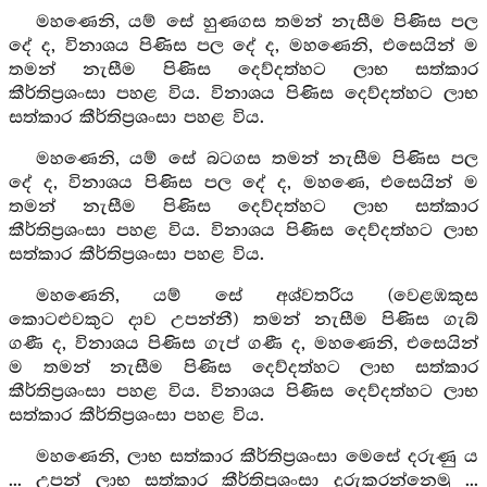
මහණෙනි, යම් සේ හුණගස තමන් නැසීම පිණිස පල
දේ ද, විනාශය පිණිස පල දේ ද, මහණෙනි, එසෙයින් ම
තමන් නැසීම පිණිස දෙව්දත්හට ලාභ සත්කාර
කීර්තිප්‍රශංසා පහළ විය. විනාශය පිණිස දෙව්දත්හට ලාභ
සත්කාර කීර්තිප්‍රශංසා පහළ විය.
මහණෙනි, යම් සේ බටගස තමන් නැසීම පිණිස පල
දේ ද, විනාශය පිණිස පල දේ ද, මහණෙ, එසෙයින් ම
තමන් නැසීම පිණිස දෙව්දත්හට ලාභ සත්කාර
කීර්තිප්‍රශංසා පහළ විය. විනාශය පිණිස දෙව්දත්හට ලාභ
සත්කාර කීර්තිප්‍රශංසා පහළ විය.
මහණෙනි, යම් සේ අශ්වතරිය (වෙළඹකුස
කොටළුවකුට දාව උපන්නී) තමන් නැසීම පිණිස ගැබ්
ගණී ද, විනාශය පිණිස ගැප් ගණී ද, මහණෙනි, එසෙයින්
ම තමන් නැසීම පිණිස දෙව්දත්හට ලාභ සත්කාර
කීර්තිප්‍රශංසා පහළ විය. විනාශය පිණිස දෙව්දත්හට ලාභ
සත්කාර කීර්තිප්‍රශංසා පහළ විය.
මහණෙනි, ලාභ සත්කාර කීර්තිප්‍රශංසා මෙසේ දරුණු ය
... උපන් ලාභ සත්කාර කීර්තිප්‍රශංසා දුරුකරන්නෙමු ...