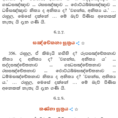
ගන්‍ධසඤ්ඤාව ... රසසඤ්ඤාව ... ඵොට්ඨබ්බසඤ්ඤාව ...
ධර්‍මසඤ්ඤාව නිත්‍ය ද අනිත්‍ය ද? ‘වහන්ස, අනිත්‍ය ය.’ …
රාහුල, මෙසේ දක්නේ … මේ බැව් පිණිස අනෙකක්
නැතැ යි දැන ගණි යි.
6. 2. 7.
සඤ්චේතනා සූත්‍රය
356. රාහුල, ඒ කිමැයි හඟිහි ද? රූපසඤ්චේතනාව
නිත්‍ය ද අනිත්‍ය ද? ‘වහන්ස, අනිත්‍ය ය’ ...
සද්දසඤ්චේතනාව ... ගන්‍ධසඤ්චේතනාව ...
රසසඤ්චේතනාව ... ඵොට්ඨබ්බසඤ්චේතනාව ...
ධම්මසඤ්චේතනාව නිත්‍ය ද අනිත්‍ය ද? ‘වහන්ස, අනිත්‍ය
ය.’ … රාහුල, මෙසේ දක්නේ … මේ බැව් පිණිස
අනෙකක් නැතැ යි දැන ගණි යි.
6. 2. 8.
තණ්හා සූත්‍රය