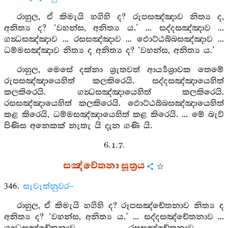
රාහුල, ඒ කිමැයි හගිහි ද? රුපසඤ්ඤාව නිත්‍ය ද,
අනිත්‍ය ද? ‘වහන්ස, අනිත්‍ය ය.’ ... සද්දසඤ්ඤාව ...
ගන්‍ධසඤ්ඤාව ... රසසඤ්ඤාව ... ඵොට්ඨබ්බසඤ්ඤාව ...
ධම්මසඤ්ඤාව නිත්‍ය ද අනිත්‍ය ද? ‘වහන්ස, අනිත්‍ය ය.’
රාහුල, මෙසේ දක්නා ශ්‍රැතවත් ආර්‍ය්‍යශ්‍රාවක තෙමේ
රුපසඤ්ඤායෙහිත් කලකිරෙයි. සද්දසඤ්ඤායෙහිත්
කලකිරෙයි. ගන්‍ධසඤ්ඤායෙහිත් කලකිරෙයි.
රසසඤ්ඤායෙහිත් කලකිරෙයි. ඵොට්ඨබ්බසඤ්ඤායෙහිත්
කළ කිරෙයි, ධම්මසඤ්ඤායෙහිත් කළ කිරෙයි. ... මේ බැව්
පිණිස අනෙකක් නැතැ යි දැන ගණි යි.
6. 1. 7.
සඤ්චේතනා සූත්‍රය
346.
සැවැත්නුවර–
රාහුල, ඒ කිමැයි හගිහි ද? රූපසඤ්චේතනාව නිත්‍ය ද
අනිත්‍ය ද? ‘වහන්ස, අනිත්‍ය ය.’ ... සද්දසඤ්චේතනාව ...