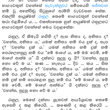
350 මා විසින් මෙසේ අසන ලදි. එක් කලෙක
භාග්‍යවතුන් වහන්සේ
සැවැත්නුවර
සමීපයෙහි
ජේතවන
නම් වූ අනේපිඬු සිටුහුගේ අරම්හි වැඩවසන සේක.
එකල්හි ආයුෂ්මත්
රාහුල
තෙමේ භාග්‍යවතුන් වහන්සේ
කරා එළඹියේ ය. ... එකත්පසෙක හුන් ආයුෂ්මත් රාහුලහට
භාග්‍යවතුන් වහන්සේ මෙය වදාළසේක:
රාහුල, ඒ කිමැයි හඟිහි ද? ඇස නිත්‍ය ද, අනිත්‍ය ද?
‘වහන්ස, අනිත්‍ය ය,’ යමක් අනිත්‍ය නම් එය දුක් ද, සැප
ද? ‘වහන්ස දුක් ය.’ යමක් අනිත්‍ය නම් දුක් නම්
පෙරලෙනසුලු නම් එය “මේ මාගේ ය, මේ මම වෙමි, මේ
මාගේ ආත්ම ය” යි දක්නට සුදුසු දැ යි? ‘වහන්ස, සුදුසු
නො වේ ම ය.’ කණ ... නැහැය ... දිව ... කය ... සිත
නිත්‍ය ද, අනිත්‍ය ද? ‘වහන්ස, අනිත්‍ය ය.’ යමක් අනිත්‍ය
නම් එය දුක් ද? සැපද, ‘වහන්ස දුක් ය.’ යමක් අනිත්‍ය
නම් දුක් නම් පෙරළෙන සුලු නම් එය “මේ මාගේ ය, මේ
මම වෙමි, මේ මාගේ ආත්මය” යි දක්නට සුදුසු ද?
‘වහන්ස, සුදුසු නො වේ ම ය.’
රාහුල, මෙසේ දක්නා ශ්‍රැතවත් ආර්‍ය්‍යශ්‍රාවක තෙමේ
ඇසෙහි ද කළ කිරෙයි, ... කණෙහි ද කළ කිරෙයි ...