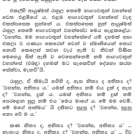
එකල්හි ආයුෂ්මත් රාහුල තෙමේ භාග්‍යවතුන් වහන්සේ
වෙත එළඹියේ ය. එළඹ භාග්‍යවතුන් වහන්සේ වැඳ
එකත්පසෙක හුන්නේ ය. එකත්පසෙක හුන් ආයුෂ්මත්
රාහුල තෙමේ භාග්‍යවතුන් වහන්සේට මෙය සැළකළේය:
“වහන්ස, මම භාග්‍යවතුන් වහන්සේගේ යම් දහමක් අසා
එකලා ව ගණයා කෙරෙන් වෙන් ව ස්මෘතියෙන් තොර
නොවී කෙලෙස් තවන වැර ඇති ව නිවන් පිණිස
මෙහෙයූ සිත් ඇති ව වෙසෙන්නෙම් නම් භාග්‍යවතුන්
වහන්සේ (එබඳු) දහමක් මට සැකෙවින් දේශනා කරන
සේක්වා, මැනවි”යි.
රාහුල, ඒ කිමැයි හගිහි ද, ඇස නිත්‍ය ද අනිත්‍ය ද?
‘වහන්ස, අනිත්‍ය ය.’ යමක් අනිත්‍ය නම් එය දුක් ද සැප
ද? ‘වහන්ස, දුක් ය. යමක් අනිත්‍ය නම් දුක් නම්
පෙරළෙන සුලු නම් එය ‘මෙය මාගේ ය. මේ මම වෙමි,
මේ මගේ ආත්මය’ යි දකිනට සුදුසු ද? ‘වහන්ස, සුදුසු
නො වේ ම ය.’
කණ නිත්‍ය ද, අනිත්‍ය ද? ‘වහන්ස, අනිත්‍ය ය’ ...
නැහැය නිත්‍ය ද, අනිත්‍ය ද? ‘වහන්ස, අනිත්‍ය ය’ ... දිව