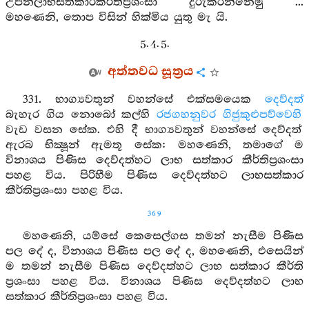
උපන්ලාභසත්කාරකීර්තිප්‍රශංසා දුරුකරන්නෙමු ...
මහණෙනි, තොප විසින් හික්මිය යුතු මැ යි.
5. 4. 5.
අත්තවධ සූත්‍රය
331. භාග්‍යවතුන් වහන්සේ එක්සමයෙක
දෙව්දත්
බැහැර ගිය නොබෝ කල්හි
රජගහනුවර
ගිජුකුළුපව්වෙහි
වැඩ වසන සේක. එහි දී භාග්‍යවතුන් වහන්සේ දෙව්දත්
ඇරබ භික්‍ෂූන් ඇමතූ සේක: මහණෙනි, තමාගේ ම
විනාශය පිණිස දෙව්දත්හට ලාභ සත්කාර කීර්තිප්‍රශංසා
පහළ විය. පිරිහීම පිණිස දෙව්දත්හට ලාභසත්කාර
කීර්තිප්‍රශංසා පහළ විය.
369
මහණෙනි, යම්සේ කෙසෙල්ගස තමන් නැසීම පිණිස
පල දේ ද, විනාශය පිණිස පල දේ ද, මහණෙනි, එසෙයින්
ම තමන් නැසීම පිණිස දෙව්දත්හට ලාභ සත්කාර කීර්ති
ප්‍රශංසා පහළ විය. විනාශය පිණිස දෙව්දත්හට ලාභ
සත්කාර කීර්තිප්‍රශංසා පහළ විය.