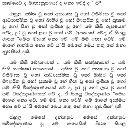
තෘෂ්ණාව ද මානානුසයෝ ද නො වෙද් දැ” යි?
රාහුල, අතීත වූ හෝ අනාගත වූ හෝ වර්‍තමාන වූ හෝ
ආධ්‍යාත්මික වූ හෝ බාහිර වූ හෝ ඖදාරික වූ හෝ සූක්‍ෂම
වූ හෝ හීන වූ හෝ ප්‍රණීත වූ හෝ යම් කිසි රූපයෙක්
වේද, දුර වූ හෝ ලඟ වූ හෝ යම් රූපයෙක් වේද, ඒ සියලු
රූපය “මෙය මාගේ නො වේ. මේ මම නො වෙමි. මේ
මාගේ ආත්මය නො වේ ය”යි මෙසේ මෙය තතු සේ මනා
නුවණින් දකී.
යම් කිසි වේදනාවක් ... යම් කිසි සඤ්ඤාවක් ... යම්
කිසි සංස්කාර කෙනෙක් ... අතීත වූ හෝ අනාගත වූ හෝ
වර්‍තමාන වූ හෝ ආධ්‍යාත්මික වූ හෝ බාහිර වූ හෝ
ඖදාරික වූ හෝ සූක්‍ෂම වූ හේ හීන වූ හෝ ප්‍රණීත වූ හෝ
යම් කිසි විඤ්ඤාණයෙක් වේ ද, දුර වූ හෝ ලඟ වූ හෝ
යම් විඤ්ඤාණයෙක් වේ ද, ඒ සියලු විඤ්ඤාණය “මෙය
මාගේ නො වේ. මේ මම නො වෙමි. මේ මාගේ ආත්මය
නො වේ ය”යි මෙසේ මෙය තතු සේ මනා නුවණින් දකී.
රාහුල මෙසේ දන්නහුට මෙසේ දක්නහුට
සවිඤ්ඤාණක වූ මේ කයෙහිත්, පිටත සියලු