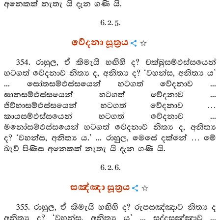
අනෙකක් නැතැ යි දැන ගණි යි.
6. 2. 5.
වේදනා සූත්‍රය
354. රාහුල, ඒ කිමැයි හඟිහි ද? චක්ඛුසම්ඵස්සයෙන්
හටගත් වේදනාව නිත්‍ය ද, අනිත්‍ය ද? ‘වහන්ස, අනිත්‍ය ය’
... සෝතසම්ඵස්සයෙන් හටගත් වේදනාව ...
ඝානසම්ඵස්සයෙන් හටගත් වේදනාව ...
ජිව්හාසම්ඵස්සයෙන් හටගත් වේදනාව …
කායසම්ඵස්සයෙන් හටගත් වේදනාව ...
මනෝසම්ඵස්සයෙන් හටගත් වේදනාව නිත්‍ය ද, අනිත්‍ය
ද? ‘වහන්ස, අනිත්‍ය ය.’ ... රාහුල, මෙසේ දක්නේ … මේ
බැව් පිණිස අනෙකක් නැතැ යි දැන ගණි යි.
6. 2. 6.
සඤ්ඤා සූත්‍රය
355. රාහුල, ඒ කිමැයි හඟිහි ද? රුපසඤ්ඤාව නිත්‍ය ද
අනිත්‍ය ද? ‘වහන්ස, අනිත්‍ය ය’ ... සද්දසඤ්ඤාව ...