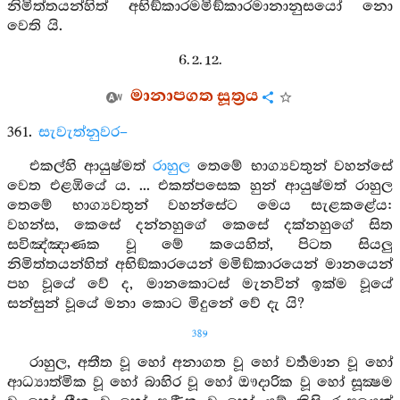
නිමිත්තයන්හිත් අභිඞ්කාරමමිඞ්කාරමානානුසයෝ නො
වෙති යි.
6. 2. 12.
මානාපගත සූත්‍රය
361.
සැවැත්නුවර–
එකල්හි ආයුෂ්මත්
රාහුල
තෙමේ භාග්‍යවතුන් වහන්සේ
වෙත එළඹියේ ය. ... එකත්පසෙක හුන් ආයුෂ්මත් රාහුල
තෙමේ භාග්‍යවතුන් වහන්සේට මෙය සැළකළේය:
වහන්ස, කෙසේ දන්නහුගේ කෙසේ දක්නහුගේ සිත
සවිඤ්ඤාණක වූ මේ කයෙහිත්, පිටත සියලු
නිමිත්තයන්හිත් අභිඞ්කාරයෙන් මමිඞ්කාරයෙන් මානයෙන්
පහ වූයේ වේ ද, මානකොටස් මැනවින් ඉක්ම වූයේ
සන්සුන් වූයේ මනා කොට මිදුනේ වේ දැ යි?
389
රාහුල, අතීත වූ හෝ අනාගත වූ හෝ වර්‍තමාන වූ හෝ
ආධ්‍යාත්මික වූ හෝ බාහිර වූ හෝ ඖදාරික වූ හෝ සූක්‍ෂම