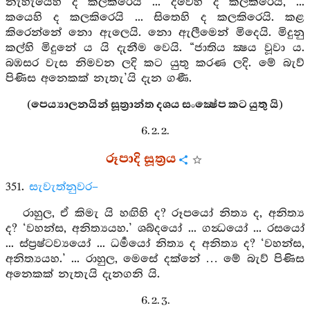
නැහැයෙහි ද කලකිරෙයි ... දිවෙහි ද කලකිරෙයි, ...
කයෙහි ද කලකිරෙයි ... සිතෙහි ද කලකිරෙයි. කළ
කිරෙන්නේ නො ඇලෙයි. නො ඇලීමෙන් මිදෙයි. මිදුනු
කල්හි මිදුනේ ය යි දැනීම වෙයි. “ජාතිය ක්‍ෂය වූවා ය.
බඹසර වැස නිමවන ලදි කට යුතු කරණ ලදි. මේ බැව්
පිණිස අනෙකක් නැතැ’යි දැන ගණී.
(පෙය්‍යාලනයින් සූත්‍රාන්ත දශය සංක්‍ෂේප කට යුතු යි)
6. 2. 2.
රූපාදි සූත්‍රය
351.
සැවැත්නුවර–
රාහුල, ඒ කිමැ යි හඟිහි ද? රූපයෝ නිත්‍ය ද, අනිත්‍ය
ද? ‘වහන්ස, අනිත්‍යයහ.’ ශබ්දයෝ ... ගන්‍ධයෝ ... රසයෝ
... ස්ප්‍රෂ්ටව්‍යයෝ ... ධර්‍මයෝ නිත්‍ය ද අනිත්‍ය ද? ‘වහන්ස,
අනිත්‍යයහ.’ ... රාහුල, මෙසේ දක්නේ … මේ බැව් පිණිස
අනෙකක් නැතැයි දැනගනි යි.
6. 2. 3.