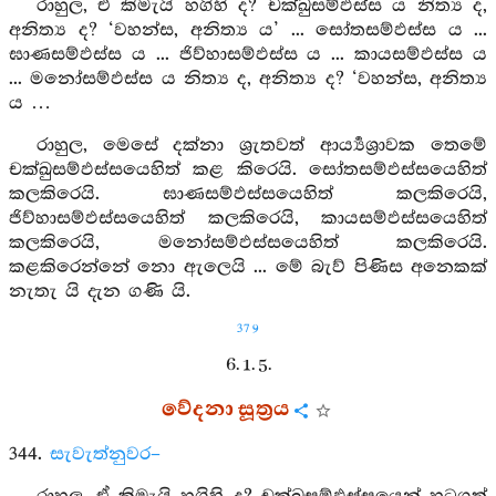
රාහුල, ඒ කිමැයි හගිහි ද? චක්ඛුසම්ඵස්ස ය නිත්‍ය ද,
අනිත්‍ය ද? ‘වහන්ස, අනිත්‍ය ය’ ... සෝතසම්ඵස්ස ය ...
ඝාණසම්ඵස්ස ය ... ජිව්හාසම්ඵස්ස ය ... කායසම්ඵස්ස ය
... මනෝසම්ඵස්ස ය නිත්‍ය ද, අනිත්‍ය ද? ‘වහන්ස, අනිත්‍ය
ය …
රාහුල, මෙසේ දක්නා ශ්‍රැතවත් ආර්‍ය්‍යශ්‍රාවක තෙමේ
චක්ඛුසම්ඵස්සයෙහිත් කළ කිරෙයි. සෝතසම්ඵස්සයෙහිත්
කලකිරෙයි. ඝාණසම්ඵස්සයෙහිත් කලකිරෙයි,
ජිව්හාසම්ඵස්සයෙහිත් කලකිරෙයි, කායසම්ඵස්සයෙහිත්
කලකිරෙයි, මනෝසම්ඵස්සයෙහිත් කලකිරෙයි.
කළකිරෙන්නේ නො ඇලෙයි ... මේ බැව් පිණිස අනෙකක්
නැතැ යි දැන ගණි යි.
379
6. 1. 5.
වේදනා සූත්‍රය
344.
සැවැත්නුවර–