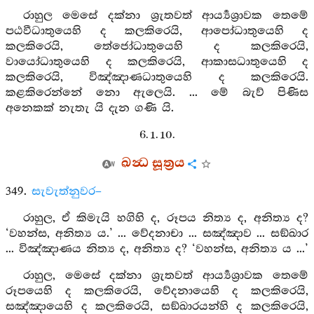
රාහුල මෙසේ දක්නා ශ්‍රැතවත් ආර්‍ය්‍යශ්‍රාවක තෙමේ
පඨවීධාතුයෙහි ද කලකිරෙයි, ආපෝධාතුයෙහි ද
කලකිරෙයි, තේජෝධාතුයෙහි ද කලකිරෙයි,
වායෝධාතුයෙහි ද කලකිරෙයි, ආකාසධාතුයෙහි ද
කලකිරෙයි, විඤ්ඤාණධාතුයෙහි ද කලකිරෙයි.
කළකිරෙන්නේ නො ඇලෙයි. ... මේ බැව් පිණිස
අනෙකක් නැතැ යි දැන ගණි යි.
6. 1. 10.
ඛන්‍ධ සූත්‍රය
349.
සැවැත්නුවර–
රාහුල, ඒ කිමැයි හගිහි ද, රූපය නිත්‍ය ද, අනිත්‍ය ද?
‘වහන්ස, අනිත්‍ය ය.’ ... වේදනාචා ... සඤ්ඤාව ... සඞ්ඛාර
... විඤ්ඤාණය නිත්‍ය ද, අනිත්‍ය ද? ‘වහන්ස, අනිත්‍ය ය ...’
රාහුල, මෙසේ දක්නා ශ්‍රැතවත් ආර්‍ය්‍යශ්‍රාවක තෙමේ
රූපයෙහි ද කලකිරෙයි, වේදනායෙහි ද කලකිරෙයි,
සඤ්ඤායෙහි ද කලකිරෙයි, සඞ්ඛාරයන්හි ද කලකිරෙයි,