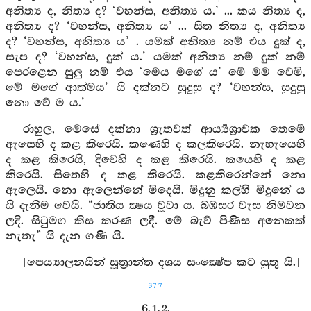
අනිත්‍ය ද, නිත්‍ය ද? ‘වහන්ස, අනිත්‍ය ය.’ ... කය නිත්‍ය ද,
අනිත්‍ය ද? ‘වහන්ස, අනිත්‍ය ය’ ... සිත නිත්‍ය ද, අනිත්‍ය
ද? ‘වහන්ස, අනිත්‍ය ය’ . යමක් අනිත්‍ය නම් එය දුක් ද,
සැප ද? ‘වහන්ස, දුක් ය.’ යමක් අනිත්‍ය නම් දුක් නම්
පෙරළෙන සුලු නම් එය ‘මෙය මගේ ය’ මේ මම වෙමි,
මේ මගේ ආත්මය’ යි දක්නට සුදුසු ද? ‘වහන්ස, සුදුසු
නො වේ ම ය.’
රාහුල, මෙසේ දක්නා ශ්‍රැතවත් ආර්‍ය්‍යශ්‍රාවක තෙමේ
ඇසෙහි ද කළ කිරෙයි. කණෙහි ද කලකිරෙයි. නැහැයෙහි
ද කළ කිරෙයි, දිවෙහි ද කළ කිරෙයි. කයෙහි ද කළ
කිරෙයි. සිතෙහි ද කළ කිරෙයි. කළකිරෙන්නේ නො
ඇලෙයි. නො ඇලෙන්නේ මිදෙයි. මිදුනු කල්හි මිදුනේ ය
යි දැනීම වෙයි. “ජාතිය ක්‍ෂය වූවා ය. බඹසර වැස නිමවන
ලදි. සිටුමග කිස කරණ ලදී. මේ බැව් පිණිස අනෙකක්
නැතැ” යි දැන ගණි යි.
[පෙය්‍යාලනයින් සූත්‍රාන්ත දශය සංක්‍ෂේප කට යුතු යි.]
377
6. 1. 2.