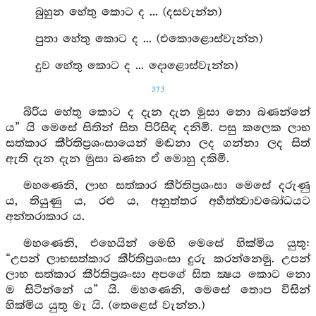
බුහුන හේතු කොට ද ... (දසවැන්න)
පුතා හේතු කොට ද ... (එකොළොස්වැන්න)
දුව හේතු කොට ද ... දොළොස්වැන්න)
373
බිරිය හේතු කොට ද දැන දැන මුසා නො බණන්නේ
ය” යි මෙසේ සිතින් සිත පිරිසිඳ දනිමි. පසු කලෙක ලාභ
සත්කාර කීර්තිප්‍රශංසායෙන් මඬනා ලද ගන්නා ලද සිත්
ඇති දැන දැන මුසා බණන ඒ මොහු දකිමි.
මහණෙනි, ලාභ සත්කාර කීර්තිප්‍රශංසා මෙසේ දරුණු
ය, තියුණු ය, රළු ය, අනුත්තර අර්‍හත්ත්‍වාවබෝධයට
අන්තරාකාර ය.
මහණෙනි, එහෙයින් මෙහි මෙසේ හික්මිය යුතු:
“උපන් ලාභසත්කාර කීර්තිප්‍රශංසා දුරු කරන්නෙමු. උපන්
ලාභ සත්කාර කීර්තිප්‍රශංසා අපගේ සිත ක්‍ෂය කොට නො
ම සිටින්නේ ය” යි. මහණෙනි, මෙසේ තොප විසින්
හික්මිය යුතු මැ යි. (තෙළෙස් වැන්න.)