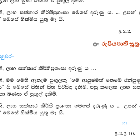
දැන දැන මුසා බණන ඒ පුඟුල් දකිමි.
 ලාභ සත්කාර කීර්තිප්‍රශංසා මෙසේ දරුණු ය. ... උපන් ල
 මෙසේ හික්මිය යුතු මැ යි.
5. 2. 2.
රුපියපාති සූත්‍
්නුවර–
 ලාභ සත්කාර කීර්තිප්‍රශංසා දරුණු ය …
, මම මෙහි ඇතැම් පුඟුලකු “මේ ආයුෂ්මත් තෙමේ රන්සුණ
යි මෙසේ සිතින් සිත පිරිසිඳ දනිමි. පසු කලෙක ලාභ සත්
සා බණන ඒ පුඟුල් දකිමි.
 ලාභ සත්කාර කීර්ති ප්‍රශංසා මෙසේ දරුණු ය ... උපන් ල
 මෙසේ හික්මිය යුතු මැ යි.
357
5. 2. 3-10.