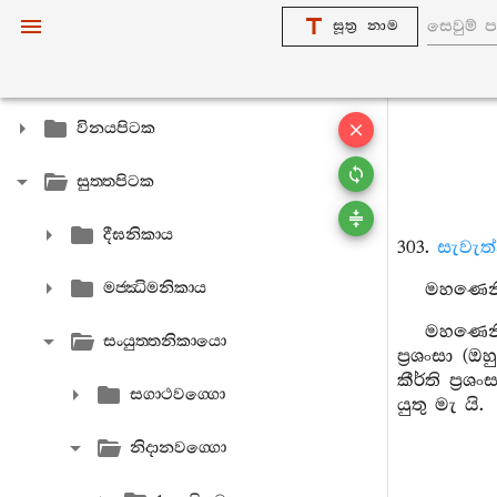
සූත්‍ර නාම
විනයපිටක
සුත‍්තපිටක
දීඝනිකාය
303.
සැවැත
මජ‍්ඣිමනිකාය
මහණෙනි, 
මහණෙනි,
සංයුත‍්තනිකායො
ප්‍රශංසා (
කීර්ති ප්‍
සගාථවග‍්ගො
යුතු මැ යි.
නිදානවග‍්ගො