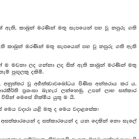
ඇති, කාබුන් මරණින් මතු සැපයෙන් පහ වූ නපුරු ගති
 කාබුන් මරණින් මතු සැපයෙන් පහ වූ නපුරු ගති ඇති
 ම මඩනා ලද ගන්නා ලද සිත් ඇති කාබුන් මරණින් මතු
් පුඟුලකු දකිමි.
, අනුත්තර වූ අර්‍හත්ත්‍වාවබෝධය පිණිස අන්තරාය කර ය.
කීර්ති ප්‍රශංසා බැහැර ලන්නෙමු. උපන් ලාභ සත්කාර
සින් මෙසේ හික්මිය යුතු ම යි.
සේ මෙය වදාරා යළි මතු ද මෙය වදාළසේක:
ය අසත්කාරයෙන් ද සත්කාරයෙන් ද යන දෙකින් නො සැලේ