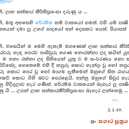
්නුවර–
 ලාභ සත්කාර කීර්තිප්‍රශංසා දරුණු ය ...
, මතු අහසෙහි
වේරම්බ
නම් වාතයෝ හමත්. එහි යම් පක්‍ෂි
තයෙන් දමා ලූ උගේ පාදයෝ අන් දෙසකට යෙත්. පියාපත
, එසෙයින් ම මෙහි ඇතැම් මහණෙක් ලාභ සත්කාර කීර්ති 
වරු හැඳ පෙරව පාසිවුරු ගෙණ නොරක්නා ලද කයින් ය
තුව ම නො රක්නා ලද සිහියෙන් යුතු ව ම සංවරණය න
ස පිවිසේද, හෙතෙමේ එහි දී නපුරු කොට හැන්දා වූ හෝ න
ුරු කොට පෙර වූ හෝ මාගම දැකීමෙන් ඔහුගේ සිත රා
ිකෙව් කොට ගිහි බවට පෙරළෙයි. අන්නු ඔහුගේ සිවුර හැර 
නු හිදිගුලාව හැර ගණිත්. වේරම්බ වාතයෙන් බැහැර ලූ පක්‍
 යි ... උපන් ලාභ සත්කාරකීර්තිප්‍රශංසා බැහැර ලන්නෙමු .
353
5. 1. 10.
සගාථ සූත්‍රය