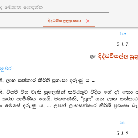
දිද‍්ධවිසල‍්ලසුත‍්තං
349
5. 1. 7.
දිද්ධවිසල්ල සූත්
්නුවර–
ලාභ සත්කාර කීර්ති ප්‍රශංසා දරුණු ය ...
 විසපී විස වැකි හුලෙකින් කවරකුට විදිය හේ ද? නො පැ
ඔහු කරා) පැමිණිය හෙයි. මහණෙනි, “හුල” යනු ලාභ සත්ක
රශංසා මෙසේ දරුණු ය, ... උපන් ලාභසත්කාර කීර්ති ප්‍රශංස
351
5. 1. 8.