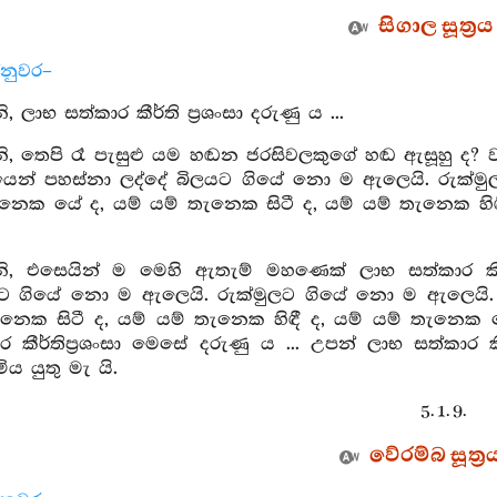
සිගාල සූත්‍රය
්නුවර–
ලාභ සත්කාර කීර්ති ප්‍රශංසා දරුණු ය ...
, තෙපි රෑ පැසුළු යම හඬන ජරසිවලකුගේ හඬ ඇසූහු ද?
යෙන් පහස්නා ලද්දේ බිලයට ගියේ නො ම ඇලෙයි. රුක්
ැනෙක යේ ද, යම් යම් තැනෙක සිටී ද, යම් යම් තැනෙක හිඳ
, එසෙයින් ම මෙහි ඇතැම් මහණෙක් ලාභ සත්කාර කීර්
රයට ගියේ නො ම ඇලෙයි. රුක්මුලට ගියේ නො ම ඇලෙය
ැනෙක සිටී ද, යම් යම් තැනෙක හිඳී ද, යම් යම් තැනෙක 
 කීර්තිප්‍රශංසා මෙසේ දරුණු ය ... උපන් ලාභ සත්කාර කී
ය යුතු මැ යි.
5. 1. 9.
වේරම්බ සූත්‍ර