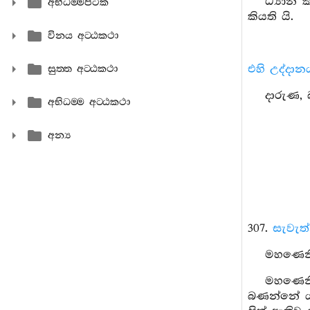
ධ්‍යාන 
අභිධම‍්මපිටක
කියති යි.
විනය අට‍්ඨකථා
එහි උද්දාන
සුත‍්ත අට‍්ඨකථා
දාරුණ, බ
අභිධම‍්ම අට‍්ඨකථා
අන්‍ය
307.
සැවැත
මහණෙනි,
මහණෙනි
බණන්නේ ය” 