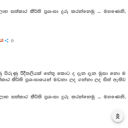
ාභ සත්කාර කීර්ති ප්‍රශංසා දුරු කරන්නෙමු ... මහණෙනි,
රය
ු පිරුණු රීදීතලියක් හේතු කොට ද දැන දැන මුසා නො ම
කාර කීර්ති ප්‍රශංසායෙන් මඩනා ලද ගන්නා ලද සිත් ඇතිව
ාභ සත්කාර කීර්ති ප්‍රශංසා දුරු කරන්නෙමු ... මහණෙනි,