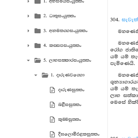
1. අභිසමයසංයුත‍්තං
2. ධාතුසංයුත‍්තං
304.
සැවැත
3. අනමතග‍්ගසංයුත‍්තං
මහණෙනි, 
මහණෙනි
4. කස‍්සපසංයුත‍්තං
රෝග ජාති
යම් යම් ත
5. ලාභසක‍්කාරසංයුත‍්තං
පැමිණෙයි.
මහණෙනි
1. දාරුණවග‍්ගො
ශූන්‍යාගා
යම් යම් ත
දාරුණසුත‍්තං
ලාභ සත්කාර
මෙසේ හික්මි
බළීසසුත‍්තං
කුම‍්මසුත‍්තං
දීඝලොමිඵළකසුත‍්තං