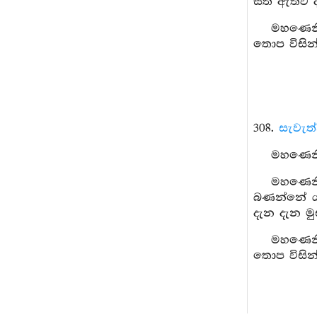
සිත් ඇතිව 
මහණෙනි,
තොප විසින්
308.
සැවැත
මහණෙනි,
මහණෙනි
බණන්නේ ය” 
දැන දැන මු
මහණෙනි,
තොප විසින්