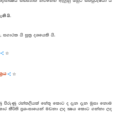
උපාදානක්‍ෂය සඞ්ඛ්‍යාත නිවනෙහි ඇලුනු ඔහුට සත්පුරුෂයා යි
නි යි.
, සගාථක යි සූත්‍ර දශයෙකි යි.
‍රය
ුණු පිරුණු රන්තලියක් හේතු කොට ද දැන දැන මුසා නොම
කාර කීර්ති ප්‍රශංසායෙන් මඩනා ලද ක්‍ෂය කොට ගන්නා ලද