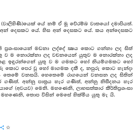
 (වාලිහිණි)යෙක් යේ නම් ඒ මූ වේරම්බ වාතයෝ දමාපියත්.
් අන් දෙසකට යේ. හිස අන් දෙසකට යේ. කය අන්දෙසකට
ප්‍රශංසායෙන් මඩනා ලද්දේ ක්‍ෂය කොට ගන්නා ලද සිත්
ුතු ව ම නොරක්නා ලද වචනයෙන් යුතුව ම නොරක්නා ලද
ො කළ ඉඳුරන්ගෙන් යුතු ව ම ගමකට හෝ නියම්ගමකට හෝ
පුරු කොට පෙර වූ හෝ මාගමක දකී ද, නපුරු කොට හැන්දා
ගය තෙමේ වනසයි. හෙතෙමේ රාගයෙන් වනසන ලද සිතින්
ගණිත්. අන්නු පාත්‍රය හැර ගණිත්, අන්නු නිසීදනය හැර
ෂියාගේ (අවයව) මෙනි. මහණෙනි, ලාභසත්කාර කීර්තිප්‍රශංසා
.. මහණෙනි, තොප විසින් මෙසේ හික්මිය යුතු මැ යි.