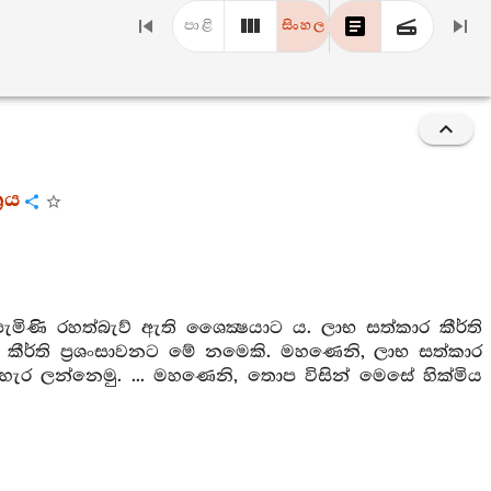
පාළි
සිංහල
‍රය
මිණි රහත්බැව් ඇති ශෛක්‍ෂයාට ය. ලාභ සත්කාර කීර්ති
ාර කීර්ති ප්‍රශංසාවනට මේ නමෙකි. මහණෙනි, ලාභ සත්කාර
ා බැහැර ලන්නෙමු. ... මහණෙනි, තොප විසින් මෙසේ හික්මිය