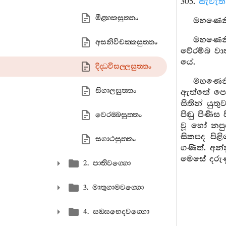
305.
සැවැත
මීළ‍්හකසුත‍්තං
මහණෙනි,
මහණෙනි
අසනිවිචක‍්කසුත‍්තං
වේරම්බ වා
යේ.
දිද‍්ධවිසල‍්ලසුත‍්තං
මහණෙනි
සිගාලසුත‍්තං
ඇත්තේ පෙර
සිතින් යු
පිඬු පිණි
වෙරම‍්බසුත‍්තං
වූ හෝ නප
සිකපද පිළ
සගාථසුත‍්තං
ගණිත්. අන්
මෙසේ දරුණු
2. පාතිවග‍්ගො
3. මාතුගාමවග‍්ගො
4. සඞ‍්ඝභෙදවග‍්ගො