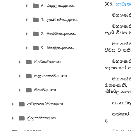
306.
සැවැත
6. රාහුලසංයුත‍්තං
මහණෙනි,
7. ලක‍්ඛණසංයුත‍්තං
මහණෙනි
ඇති විවස ව
8. ඔපම‍්මසංයුත‍්තං
මහණෙනි
9. භික‍්ඛුසංයුත‍්තං
විවස ව පති
මහණෙනි
ඛන්‍ධකවග‍්ගො
සැපයෙන් පහ
සළායතනවග‍්ගො
මහණෙනි,
මහණෙනි, එ
මහාවග‍්ගො
කීර්තිප්‍ර
භාග්‍ය
අඞ‍්ගුත‍්තරනිකායො
සත්කාර
ඛුද‍්දකනිකායො
ද,