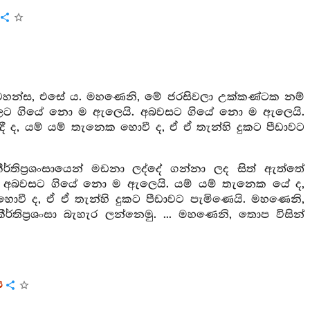
 වහන්ස, එසේ ය. මහණෙනි, මේ ජරසිවලා උක්කණ්ටක නම්
මුලට ගියේ නො ම ඇලෙයි. අබවසට ගියේ නො ම ඇලෙයි.
ී ද, යම් යම් තැනෙක හොවී ද, ඒ ඒ තැන්හි දුකට පීඩාවට
තිප්‍රශංසායෙන් මඩනා ලද්දේ ගන්නා ලද සිත් ඇත්තේ
ි. අබවසට ගියේ නො ම ඇලෙයි. යම් යම් තැනෙක යේ ද,
හොවී ද, ඒ ඒ තැන්හි දුකට පීඩාවට පැමිණෙයි. මහණෙනි,
ර්තිප්‍රශංසා බැහැර ලන්නෙමු. ... මහණෙනි, තොප විසින්
ය