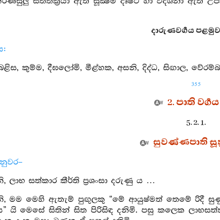
කරණසුලු සතතක්‍රියා ඇති සූක්‍ෂම දෘෂ්ටි හා විදර්‍ශනා ඇති 
දාරුණවර්‍ගය පළමුවැ
ය:
ළිස, කුම්ම, දීඝලෝමි, මීළ්හක, අසනි, දිද්ධ, සිඟාල, වේරම්බ
355
2. පාති වර්‍ගය
5. 2. 1.
සුවණ්ණපාති සූත්
්නුවර–
 ලාභ සත්කාර කීර්ති ප්‍රශංසා දරුණු ය …
, මම මෙහි ඇතැම් පුඟුලකු “මේ ආයුෂ්මත් තෙමේ රිදී ස
යි මෙසේ සිතින් සිත පිරිසිඳ දනිමි. පසු කලෙක ලාභසත්