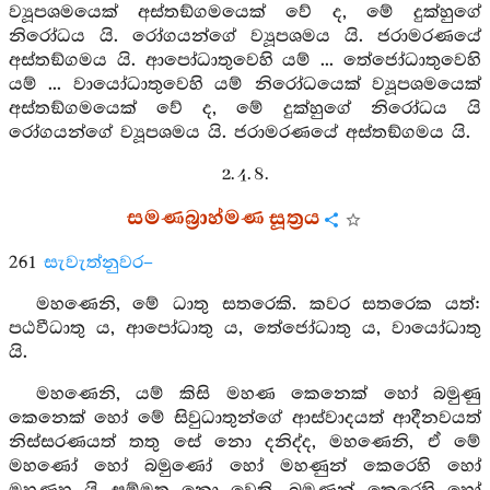
ව්‍යූපශමයෙක් අස්තඞ්ගමයෙක් වේ ද, මේ දුක්හුගේ
නිරෝධය යි. රෝගයන්ගේ ව්‍යූපශමය යි. ජරාමරණයේ
අස්තඞ්ගමය යි. ආපෝධාතුවෙහි යම් ... තේජෝධාතුවෙහි
යම් ... වායෝධාතුවෙහි යම් නිරෝධයෙක් ව්‍යූපශමයෙක්
අස්තඞ්ගමයෙක් වේ ද, මේ දුක්හුගේ නිරෝධය යි
රෝගයන්ගේ ව්‍යූපශමය යි. ජරාමරණයේ අස්තඞ්ගමය යි.
2. 4. 8.
සමණබ්‍රාහ්මණ සූත්‍රය
261
සැවැත්නුවර–
මහණෙනි, මේ ධාතු සතරෙකි. කවර සතරෙක යත්:
පඨවීධාතු ය, ආපෝධාතු ය, තේජෝධාතු ය, වායෝධාතු
යි.
මහණෙනි, යම් කිසි මහණ කෙනෙක් හෝ බමුණු
කෙනෙක් හෝ මේ සිවුධාතුන්ගේ ආස්වාදයත් ආදීනවයත්
නිස්සරණයත් තතු සේ නො දනිද්ද, මහණෙනි, ඒ මේ
මහණෝ හෝ බමුණෝ හෝ මහණුන් කෙරෙහි හෝ