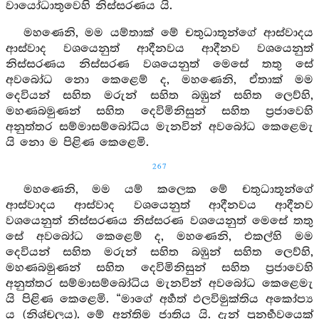
වායෝධාතුවෙහි නිස්සරණය යි.
මහණෙනි, මම යම්තාක් මේ චතුධාතූන්ගේ ආස්වාදය
ආස්වාද වශයෙනුත් ආදීනවය ආදීනව වශයෙනුත්
නිස්සරණය නිස්සරණ වශයෙනුත් මෙසේ තතු සේ
අවබෝධ නො කෙළෙම් ද, මහණෙනි, ඒතාක් මම
දෙවියන් සහිත මරුන් සහිත බඹුන් සහිත ලෙව්හි,
මහණබමුණන් සහිත දෙවිමිනිසුන් සහිත ප්‍රජාවෙහි
අනුත්තර සම්මාසම්බෝධිය මැනවින් අවබෝධ කෙළෙමැ
යි නො ම පිළිණ කෙළෙමි.
267
මහණෙනි, මම යම් කලෙක මේ චතුධාතූන්ගේ
ආස්වාදය ආස්වාද වශයෙනුත් ආදීනවය ආදීනව
වශයෙනුත් නිස්සරණය නිස්සරණ වශයෙනුත් මෙසේ තතු
සේ අවබෝධ කෙළෙම් ද, මහණෙනි, එකල්හි මම
දෙවියන් සහිත මරුන් සහිත බඹුන් සහිත ලෙව්හි,
මහණබමුණන් සහිත දෙවිමිනිසුන් සහිත ප්‍රජාවෙහි
අනුත්තර සම්මාසම්බෝධිය මැනවින් අවබෝධ කෙළෙමැ
යි පිළිණ කෙළෙමි. “මාගේ අර්‍හත් ඵලවිමුක්තිය අකෝප්‍ය
ය (නිශ්චලය). මේ අන්තිම ජාතිය යි. දැන් පුනර්‍භවයෙක්