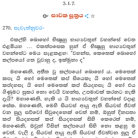
3. 1. 7.
සාවක සූත්‍රය
270.
සැවැත්නුවර–
එකල්හි බොහෝ භික්‍ෂූහු භාග්‍යවතුන් වහන්සේ වෙත
එළඹියහ … එකත්පසෙක හුන් ඒ භික්‍ෂූහු භාග්‍යවතුන්
වහන්සේට මෙය සැළකළහ: “වහන්ස, කෙතෙක් බොහෝ
කල්පයෝ ගත වූවාහු ද, ඉක්මුනා ද”
මහණෙනි, අතීත වූ කල්පයෝ බොහෝ ය. මෙතෙක්
කපැ යි හෝ මෙතෙක් කප් සියෙකැ යි හෝ මෙතෙක්
කප්දහසැ යි හෝ මෙතෙක් කප් සියදහසැ යි හෝ එය
ගිණුමට සුකර නො වෙයි වහන්ස, උපමාවක් කරනට හැකි
දැයි? මහාණෙනි, හැකි ය යි භාග්‍යවතුන් වහන්සේ වදාළ
සේක. මහණෙනි, මෙහි සියවස් ආයු ඇති සියවස් ජීවත්
වන සුලු සව්වෝ සිවුදෙනෙක් වෙත් නම්, ඔහුත් දිනපතා
කප් සියදහසක් කප් සියදහසක් සිහි කෙරෙත් නම්,
මහණෙනි, ඔවුන් විසින් කල්පයෝ සිහි නො කළහු ම
වෙත්. වැලි දු සියවස් ආයු ඇති සියවස් ජීවත්වන සුලු ඒ