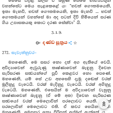
මෙසේ වදාළ කල්හි ඒ බමුණ තෙමේ භාග්‍යවතුන්
වහන්සේට මෙය සැළකෙළේ ය: “භවත් ගෞතමයෙනි,
ඉතා මැනවි, භවත් ගෞතමයෙනි, ඉතා මැනවි ... භවත්
ගෞතමයන් වහන්සේ මා අද පටන් දිවි හිමියෙන් සරණ
ගිය උපාසකයකු කොට දරණ සේක්වා” යි.
3. 1. 9.
දණ්ඩ සූත්‍රය
272.
සැවැත්නුවර–
මහණෙනි, මෙ සසර නො දත් අග ඇතියේ වෙයි.
අවිද්‍යාවෙන් ඇවුරුණු තෘෂ්ණාවෙන් බැඳුනු දිවෙන
සැරිසරණ සත්‍වයන්ගේ පූර්‍ව කෙළවර නො පෙණේ.
මහණෙනි, යම් සේ උඩ අහසෙහි දැමූ දඬෙක් වරක්
මුලිනුදු වැටෙයි. වරක් මැදිනුදු වැටෙයි. වරක් අගිනුදු
වැටෙයි. මහණෙනි, එසෙයින් ම අවිද්‍යාවෙන් වැසුනු
තෘෂ්ණාවෙන් බැඳුනු (ඒ මේ අත) දිවෙන සැරිසරණ
සත්‍වයෝ වරක් මෙලොවින් පරලොවට යෙති. වරක්
පරලොවින් මෙලොවට එති. ඒ කවර හෙයින යත්:
මහණෙනි, මෙසසර නො පිරිසුන් අග්මුල් ඇත්තේ ය ...