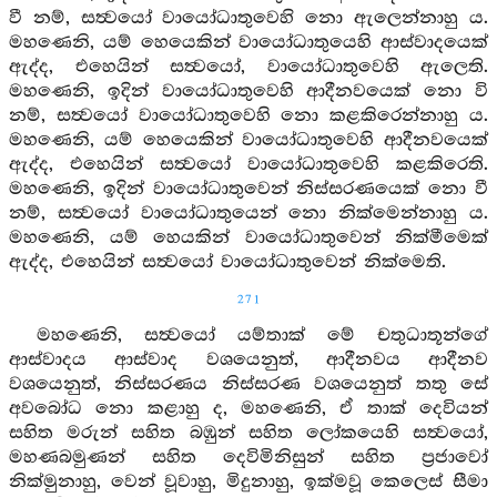
වී නම්, සත්‍වයෝ වායෝධාතුවෙහි නො ඇලෙන්නාහු ය.
මහණෙනි, යම් හෙයෙකින් වායෝධාතුයෙහි ආස්වාදයෙක්
ඇද්ද, එහෙයින් සත්‍වයෝ, වායෝධාතුවෙහි ඇලෙති.
මහණෙනි, ඉදින් වායෝධාතුවෙහි ආදීනවයෙක් නො වි
නම්, සත්‍වයෝ වායෝධාතුවෙහි නො කළකිරෙන්නාහු ය.
මහණෙනි, යම් හෙයෙකින් වායෝධාතුවෙහි ආදීනවයෙක්
ඇද්ද, එහෙයින් සත්‍වයෝ වායෝධාතුවෙහි කළකිරෙති.
මහණෙනි, ඉදින් වායෝධාතුවෙන් නිස්සරණයෙක් නො වී
නම්, සත්‍වයෝ වායෝධාතුයෙන් නො නික්මෙන්නාහු ය.
මහණෙනි, යම් හෙයකින් වායෝධාතුවෙන් නික්මීමෙක්
ඇද්ද, එහෙයින් සත්‍වයෝ වායෝධාතුවෙන් නික්මෙති.
271
මහණෙනි, සත්‍වයෝ යම්තාක් මේ චතුධාතූන්ගේ
ආස්වාදය ආස්වාද වශයෙනුත්, ආදීනවය ආදීනව
වශයෙනුත්, නිස්සරණය නිස්සරණ වශයෙනුත් තතු සේ
අවබෝධ නො කළාහු ද, මහණෙනි, ඒ තාක් දෙවියන්
සහිත මරුන් සහිත බඹුන් සහිත ලෝකයෙහි සත්‍වයෝ,
මහණබමුණන් සහිත දෙවිමිනිසුන් සහිත ප්‍රජාවෝ
නික්මුනාහු, වෙන් වූවාහු, මිදුනාහු, ඉක්මවූ කෙලෙස් සීමා