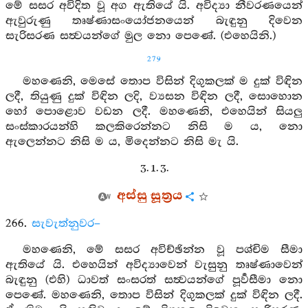
මේ සසර අවිදිත වූ අග ඇතියේ යි. අවිද්‍යා නීවරණයෙන්
ඇවුරුණු තෘෂ්ණාසංයෝජනයෙන් බැඳුනු දිවෙන
සැරිසරණ සත්‍වයන්ගේ මුල නො පෙණේ. (එහෙයිනි.)
279
මහණෙනි, මෙසේ තොප විසින් දිගුකලක් ම දුක් විඳින
ලදී, තියුණු දුක් විඳින ලදි, ව්‍යසන විඳින ලදී, සොහොන
හෝ පොළොව වඩන ලදී. මහණෙනි, එහෙයින් සියලු
සංස්කාරයන්හි කලකිරෙන්නට නිසි ම ය, නො
ඇලෙන්නට නිසි ම ය, මිදෙන්නට නිසි මැ යි.
3. 1. 3.
අස්සු සූත්‍රය
266.
සැවැත්නුවර–
මහණෙනි, මේ සසර අවිච්ඡින්න වූ පශ්චිම සීමා
ඇතියේ යි. එහෙයින් අවිද්‍යාවෙන් වැසුනු තෘෂ්ණාවෙන්
බැඳුනු (එහි) ධාවත් සංසරත් සත්‍වයන්ගේ පූර්‍වසීමා නො
පෙණේ. මහණෙනි, තොප විසින් දිගුකලක් දුක් විඳින ලදී.