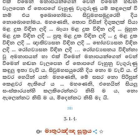
එක් වීමෙන් මනාපයන්ගෙන් වෙන් වීමෙන් හඬන
වැලපෙන ඒ තොපගේ වෑහුණු වැගුරුණු යම් කඳුලෙක් වී
නම් එය ඉබොහෝමය. සිවුමහසමුදුරෙහි දිය
නොබොහෝමය. මහණෙනි, තොප විසින් දිගුකලක් පියා
මළ දුක විඳින ලදි ... බෑයා මළ දුක විඳින ලදි ... බුහුන
මළ දුක විඳින ලදි ... පුතු මළ දුක විඳින ලදි ... දූ මළ දුක
විඳින ලදි ... ඥාතිව්‍යසන විඳින ලදි ... භෝගව්‍යසන විඳින
ලදි ... රෝගව්‍යසන විඳින ලදි … රෝගව්‍යසනය විඳින්නා
වූ අමනාපයන් හා එක් වීමෙන් මනාපයන්ගෙන් වෙන්
වීමෙන් හඬන වැලපෙන ඒ තොපගේ වෑහුනු වැගුරුණු
කඳුලු ඉතා වැඩි ය. සිවුමහසයුරෙහි දිය නො ම වැඩි ය. ඒ
කවර හෙයින් යත්: මහණෙනි, මේ සසර නො පිරිසුන්
කෙළවර ඇතියේ ය ... මහණෙනි, එහෙයින් සියලු
සංස්කාරයන්හි කලකිරෙන්නට නිසි ම ය, නො
ඇලෙන්නට නිසි ම ය, මිදෙන්නට නිසි මැ යි.
281
3. 1. 4.
මාතුථඤ්ඤ සූත්‍රය