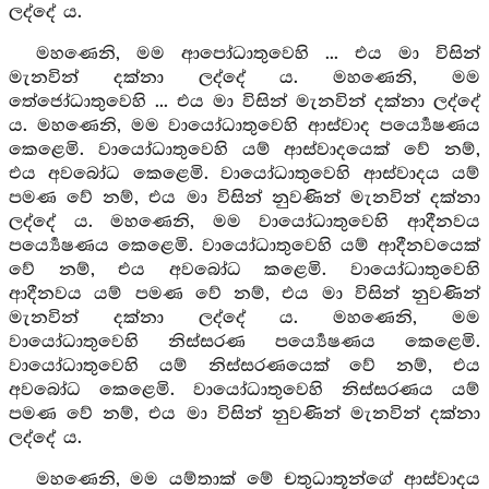
ලද්දේ ය.
මහණෙනි, මම ආපෝධාතුවෙහි ... එය මා විසින්
මැනවින් දක්නා ලද්දේ ය. මහණෙනි, මම
තේජෝධාතුවෙහි ... එය මා විසින් මැනවින් දක්නා ලද්දේ
ය. මහණෙනි, මම වායෝධාතුවෙහි ආස්වාද පර්‍ය්‍යෙෂණය
කෙළෙමි. වායෝධාතුවෙහි යම් ආස්වාදයෙක් වේ නම්,
එය අවබෝධ කෙළෙමි. වායෝධාතුවෙහි ආස්වාදය යම්
පමණ වේ නම්, එය මා විසින් නුවණින් මැනවින් දක්නා
ලද්දේ ය. මහණෙනි, මම වායෝධාතුවෙහි ආදීනවය
පර්‍ය්‍යෙෂණය කෙළෙමි. වායෝධාතුවෙහි යම් ආදීනවයෙක්
වේ නම්, එය අවබෝධ කළෙමි. වායෝධාතුවෙහි
ආදීනවය යම් පමණ වේ නම්, එය මා විසින් නුවණින්
මැනවින් දක්නා ලද්දේ ය. මහණෙනි, මම
වායෝධාතුවෙහි නිස්සරණ පර්‍ය්‍යෙෂණය කෙළෙමි.
වායෝධාතුවෙහි යම් නිස්සරණයෙක් වේ නම්, එය
අවබෝධ කෙළෙමි. වායෝධාතුවෙහි නිස්සරණය යම්
පමණ වේ නම්, එය මා විසින් නුවණින් මැනවින් දක්නා
ලද්දේ ය.
මහණෙනි, මම යම්තාක් මේ චතුධාතූන්ගේ ආස්වාදය