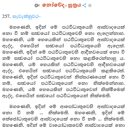
නෝචේදං සූත්‍රය
257.
සැවැත්නුවර–
මහණෙනි, ඉදින් මේ පඨවීධාතුයෙහි ආස්වාදයෙක්
නො වී නම් සත්‍වයෝ පඨවීධාතුවෙහි නො ඇලෙන්නාහ.
මහණෙනි, යම් හෙයෙකින් පඨවීධාතුවෙහි ආස්වාදයෙක්
ඇද්ද, එහෙයින් සත්‍වයෝ පඨවීධාතුයෙහි ඇලෙත්.
මහණෙනි, ඉදින් මේ පඨවීධාතුවෙහි ආදීනවයෙක් නො වී
නම් සත්‍වයෝ පඨවීධාතුවෙහි නො කළකිරෙන්නාහු ය.
මහණෙනි, යම් හෙයකින් පඨවීධාතුවෙහි ආදීනවයෙක්
ඇද්ද, එහෙයින් සත්‍වයෝ පඨවීධාතුයෙහි කළකිරෙත්.
මහණෙනි, ඉදින් පඨවීධාතුවෙන් නිස්සරණයෙක් නො වී
නම්, සත්‍වයෝ පඨවීධාතුයෙන් නො නික්මෙන්නාහ.
මහණෙනි, යම් හෙයෙකින් පඨවීධාතුවෙන් නික්මීමෙක්
ඇද්ද, එහෙයින් සත්‍වයෝ පඨවීධාතුයෙන් නික්මෙති.
මහණෙනි, ඉදින් මේ ආපෝධාතුවෙහි ආස්වාදයෙක්
නො වී නම් ... නික්මෙති. මහණෙනි, ඉදින් මේ
තේජෝධාතුවෙහි ආස්වාදයෙක් නො වී නම් ... නික්මෙති.
මහණෙනි, ඉදින් මේ වායෝධාතුවෙහි ආස්වාදයෙක් නො