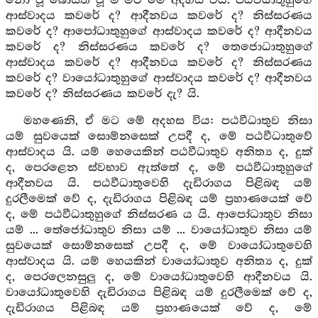
නො වූ බෝසත් වූ ම මට මේ අදහස විය. පඨවීධාතුහුගේ
ආස්වාදය කවරේ ද? ආදීනවය කවරේ ද? නිස්සරණය
කවරේ ද? ආපෝධාතුහුගේ ආස්වාදය කවරේ ද? ආදීනවය
කවරේ ද? නිස්සරණය කවරේ ද? තෙජොධාතුහුගේ
ආස්වාදය කවරේ ද? ආදීනවය කවරේ ද? නිස්සරණය
කවරේ ද? වායෝධාතුහුගේ ආස්වාදය කවරේ ද? ආදීනවය
කවරේ ද? නිස්සරණය කවරේ දැ? යි.
මහණෙනි, ඒ මට මේ අදහස විය: පඨවීධාතුව නිසා
යම් සුවයෙක් සොම්නසෙක් උපදී ද, මේ පඨවීධාතුවේ
ආස්වාදය යි. යම් හෙයෙකින් පඨවීධාතුව අනිත්‍ය ද, දුක්
ද, පෙරළෙන ස්වභාව ඇත්තේ ද, මේ පඨවීධාතුහුගේ
ආදීනවය යි. පඨවීධාතුවෙහි දැඩිරාගය පිළිබඳ යම්
දුරලීමෙක් වේ ද, දැඩිරාගය පිළිබඳ යම් ප්‍රහාණයෙක් වේ
ද, මේ පඨවීධාතුහුගේ නිස්සරණ ය යි. ආපෝධාතුව නිසා
යම් ... තේජෝධාතුව නිසා යම් ... වායෝධාතුව නිසා යම්
සුවයෙක් සොම්නසෙක් උපදී ද, මේ වායෝධාතුවෙහි
ආස්වාදය යි. යම් හෙයකින් වායෝධාතුව අනිත්‍ය ද, දුක්
ද, පෙරලෙනසුලු ද, මේ වායෝධාතුවෙහි ආදීනවය යි.
වායෝධාතුවෙහි දැඩිරාගය පිළිබඳ යම් දුරලීමෙක් වේ ද,
දැඩිරාගය පිළිබඳ යම් ප්‍රහාණයෙක් වේ ද, මේ