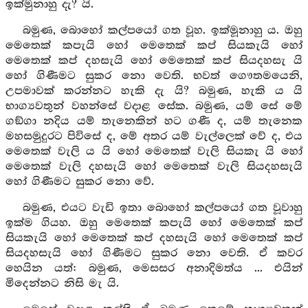
ඉක්මුනාහු දැ? යි.
බමුණ, බොහෝ කල්පයෝ ගත වූහ. ඉක්මූනාහු ය. ඔහු
මෙතෙක් කපැයි හෝ මෙතෙක් කප් සියකැයි හෝ
මෙතෙක් කප් දහසැයි හෝ මෙතෙක් කප් සියදහසැ යි
හෝ ගිණීමට සුකර නො වෙති. භවත් ගෞතමයෙනි,
උපමාවක් කරන්නට හැකි දැ යි? බමුණ, හැකි ය යි
භාග්‍යවතුන් වහන්සේ වදාළ සේක. බමුණ, යම් සේ මේ
ගඞ්ගා නදිය යම් තැනෙකින් හට ගණී ද, යම් තැනෙක
මහසමුදුරට පිවිසේ ද, මේ අතර යම් වැල්ලෙක් වේ ද, එය
මෙතෙක් වැලි ය යි හෝ මෙතෙක් වැලි සියකැ යි හෝ
මෙතෙක් වැලි දහසැයි හෝ මෙතෙක් වැලි සියදහසැයි
හෝ ගිණීමට සුකර නො වේ.
බමුණ, එයට වැඩි ඉතා බොහෝ කල්පයෝ ගත වූවාහු
ඉක්ම ගියහ. ඔහු මෙතෙක් කපැයි හෝ මෙතෙක් කප්
සියකැයි හෝ මෙතෙක් කප් දහසැයි හෝ මෙතෙක් කප්
සියදහසැයි හෝ ගිණීමට සුකර නො වෙති. ඒ කවර
හෙයින යත්: බමුණ, මෙසසර අනාදිමත්ය ... එයින්
මිදෙන්නට නිසි මැ යි.