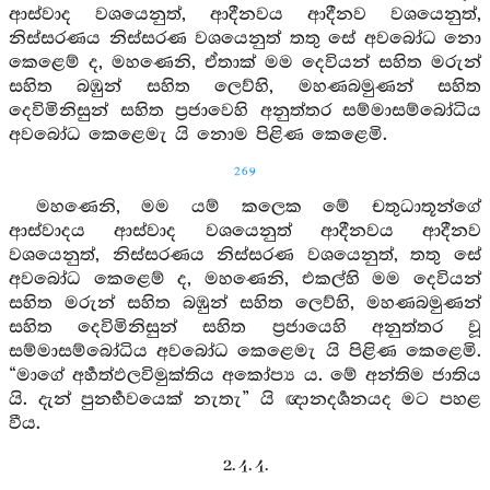
ආස්වාද වශයෙනුත්, ආදීනවය ආදීනව වශයෙනුත්,
නිස්සරණය නිස්සරණ වශයෙනුත් තතු සේ අවබෝධ නො
කෙළෙම් ද, මහණෙනි, ඒතාක් මම දෙවියන් සහිත මරුන්
සහිත බඹුන් සහිත ලෙව්හි, මහණබමුණන් සහිත
දෙවිමිනිසුන් සහිත ප්‍රජාවෙහි අනුත්තර සම්මාසම්බෝධිය
අවබෝධ කෙළෙමැ යි නොම පිළිණ කෙළෙමි.
269
මහණෙනි, මම යම් කලෙක මේ චතුධාතූන්ගේ
ආස්වාදය ආස්වාද වශයෙනුත් ආදීනවය ආදීනව
වශයෙනුත්, නිස්සරණය නිස්සරණ වශයෙනුත්, තතු සේ
අවබෝධ කෙළෙම් ද, මහණෙනි, එකල්හි මම දෙවියන්
සහිත මරුන් සහිත බඹුන් සහිත ලෙව්හි, මහණබමුණන්
සහිත දෙවිමිනිසුන් සහිත ප්‍රජායෙහි අනුත්තර වූ
සම්මාසම්බෝධිය අවබෝධ කෙළෙමැ යි පිළිණ කෙළෙමි.
“මාගේ අර්‍හත්ඵලවිමුක්තිය අකෝප්‍ය ය. මේ අන්තිම ජාතිය
යි. දැන් පුනර්‍භවයෙක් නැතැ” යි ඥානදර්‍ශනයද මට පහළ
වීය.
2. 4. 4.