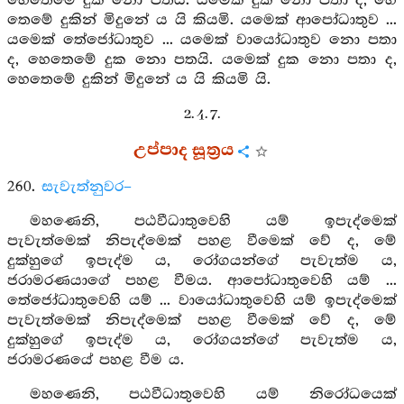
හෙතෙමේ දුක නො පතයි. යමෙක් දුක නො පතා ද, හෙ
තෙමේ දුකින් මිදුනේ ය යි කියමි. යමෙක් ආපෝධාතුව ...
යමෙක් තේජෝධාතුව ... යමෙක් වායෝධාතුව නො පතා
ද, හෙතෙමේ දුක නො පතයි. යමෙක් දුක නො පතා ද,
හෙතෙමේ දුකින් මිදුනේ ය යි කියමි යි.
2. 4. 7.
උප්පාද සූත්‍රය
260.
සැවැත්නුවර–
මහණෙනි, පඨවීධාතුවෙහි යම් ඉපැද්මෙක්
පැවැත්මෙක් නිපැද්මෙක් පහළ වීමෙක් වේ ද, මේ
දුක්හුගේ ඉපැද්ම ය, රෝගයන්ගේ පැවැත්ම ය,
ජරාමරණයාගේ පහළ වීමය. ආපෝධාතුවෙහි යම් ...
තේජෝධාතුවෙහි යම් ... වායෝධාතුවෙහි යම් ඉපැද්මෙක්
පැවැත්මෙක් නිපැද්මෙක් පහළ වීමෙක් වේ ද, මේ
දුක්හුගේ ඉපැද්ම ය, රෝගයන්ගේ පැවැත්ම ය,
ජරාමරණයේ පහළ වීම ය.
මහණෙනි, පඨවීධාතුවෙහි යම් නිරෝධයෙක්