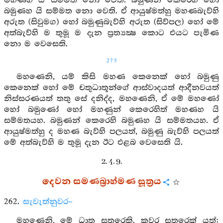
මහණහ යි සම්මත නො වෙති. බමුණන් කෙරෙහි හෝ
බමුණහ යි සම්මත නො වෙති. ඒ ආයුෂ්මත්හු මහණබැව්හි
අරුත (සිවුමග) හෝ බමුණුබැව්හි අරුත (සිව්පල) හෝ මේ
අත්බැව්හි ම තුමූ ම දැන ප්‍රත්‍යක්‍ෂ කොට එයට පැමිණ
නො ම වෙසෙති.
275
මහණෙනි, යම් කිසි මහණ කෙනෙක් හෝ බමුණු
කෙනෙක් හෝ මේ චතුධාතූන්ගේ ආස්වාදයත් ආදීනවයත්
නිස්සරණයත් තතු සේ දනිද්ද, මහණෙනි, ඒ මේ මහණෝ
හෝ බමුණෝ හෝ මහණුන් කෙරෙහිත් මහණහ යි
සම්මතයහ. බමුණන් කෙරෙහි බමුණහ යි සම්මතයහ. ඒ
ආයුෂ්මත්හු ද මහණ බැව්හි පලයත්, බමුණු බැව්හි පලයත්
මේ අත්බැව්හි ම තුමූ දැන ඊට එළබ වෙසෙති යි.
2. 4. 9.
දෙවන සමණබ්‍රාහ්මණ සූත්‍රය
262.
සැවැත්නුවර–
මහණෙනි, මේ ධාතු සතරෙකි. කවර සතරෙක් යත්: