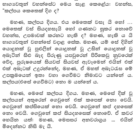
භාග්‍යවතුන් වහන්සේට මෙය සැළ කෙළේය: වහන්ස,
“කල්පය කෙතෙක් දිග ද?
මහණ, කල්පය දිගය. එය මෙතෙක් වසැ යි හෝ …
මෙතෙක් වස් සියදහසැයි හෝ ගණනට සුකර නොවේ
වහන්ස, උපමාවක් කරනට හැකි ද? මහණ, හැකි ය යි
භාග්‍යවතුන් වහන්සේ වදාළ සේක. මහණ, යම් සේ දිගින්
යොදුනක් වූ පුළුලින් යොදුනක් වූ උසින් යොදුනක් වූ
අබැටින් සිළු බැද පිරුණු යපවුරෙන් පිරිකෙවු නුවරෙක්
වේද, පුරුෂයෙක් සියවස් සියවස් ඇවෑමෙන් එයින් එක්
එක් අබැටක් උදුරන්නේද, මහණ, ඒ මහත් අබැටරැස මේ
උපක්‍රමයෙන් ඉතා වහා ගෙවීමට නිමාවට යන්නේ ය.
කල්පය(එසේ ගෙවීමට) නො ම යන්නේ ය.
මහණ, මෙසේ කල්පය දිගය. මහණ, මෙසේ දික් වූ
කල්පයන් අතුරෙන් ගෙවුනේ එක් කපෙක් නො වෙයි.
ගෙවුනේ කප්සියෙක් නො වෙයි. ගෙවුනේ කප් දහසෙක්
නො වෙයි. ගෙවුනේ කප් සියදහසෙක් නොවේ. ඒ කවර
හෙයින යත්: මහණ, මෙසසර අනවරාග්‍රය ... එයින්
මිදෙන්නට නිසි මැ යි.