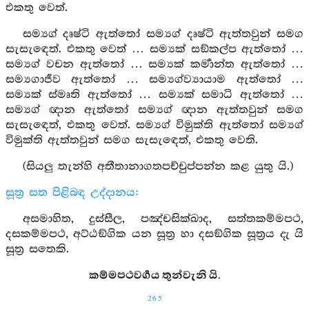
එකතු වෙත්.
සම්‍යග් දෘෂ්ටි ඇත්තෝ සම්‍යග් දෘෂ්ටි ඇත්තවුන් සමග
සැසැඳෙත්. එකතු වෙත් … සම්‍යක් සඞ්කල්ප ඇත්තෝ …
සම්‍යග් වචන ඇත්තෝ … සම්‍යක් කර්‍මාන්ත ඇත්තෝ …
සම්‍යගාජීව ඇත්තෝ … සම්‍යග්ව්‍යායාම ඇත්තෝ …
සම්‍යක් ස්මෘති ඇත්තෝ … සම්‍යක් සමාධි ඇත්තෝ …
සම්‍යග් ඥාන ඇත්තෝ සම්‍යග් ඥාන ඇත්තවුන් සමග
සැසැඳෙත්, එකතු වෙත්. සම්‍යග් විමුක්ති ඇත්තෝ සම්‍යග්
විමුක්ති ඇත්තවුන් සමග සැසැඳෙත්, එකතු වෙති.
(සියලු තැන්හි අතීතානාගතපච්චුප්පන්න කළ යුතු යි.)
සූත්‍ර සත පිළිබඳ උද්දානය:
අසමාහිත, දුස්සීල, පඤ්චසික්ඛාද, සත්තකම්මපථ,
දසකම්මපථ, අට්ඨඞ්ගික යන සූත්‍ර හා දසඞ්ගික සූත්‍රය දැ යි
සූත්‍ර සතෙකි.
කම්මපථවර්‍ගය තුන්වැනි යි.
265