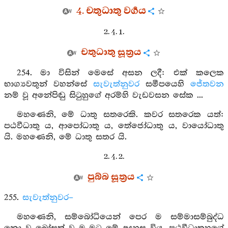
4. චතුධාතු වර්‍ගය
2. 4. 1.
චතුධාතු සූත්‍රය
254. මා විසින් මෙසේ අසන ලදී: එක් කලෙක
භාග්‍යවතුන් වහන්සේ
සැවැත්නුවර
සමීපයෙහි
ජේතවන
නම් වූ අනේපිඬු සිටුහුගේ අරම්හි වැඩවසන සේක ...
මහණෙනි, මේ ධාතු සතරෙකි. කවර සතරෙක යත්:
පඨවීධාතු ය, ආපෝධාතු ය, තේජෝධාතු ය, වායෝධාතු
යි. මහණෙනි, මේ ධාතු සතර යි.
2. 4. 2.
පුබ්බ සූත්‍රය
255.
සැවැත්නුවර–
මහණෙනි, සම්බෝධියෙන් පෙර ම සම්මාසම්බුද්ධ