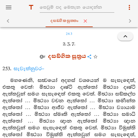
දසඞ‍්ගිකසුත‍්තං
263
2. 3. 7.
දසඞ්ගික සූත්‍රය
253.
සැවැත්නුවර–
මහණෙනි, සත්‍වයෝ අදහස් වශයෙන් ම සැසැඳෙත්,
එකතු වෙත්: මිත්‍ථ්‍යා දෘෂ්ටි ඇත්තෝ මිත්‍ථ්‍යා දෘෂ්ටි
ඇත්තවුන් සමග සැසැඳෙත් එකතු වෙත්. මිත්‍ථ්‍යා සඞ්කල්ප
ඇත්තෝ … මිත්‍ථ්‍යා වචන ඇත්තෝ … මිත්‍ථ්‍යා කර්‍මාන්ත
ඇත්තෝ … මිත්‍ථ්‍යා ආජීව ඇත්තෝ … මිත්‍ථ්‍යා ව්‍යායාම
ඇත්තෝ … මිත්‍ථ්‍යා ස්මෘති ඇත්තෝ … මිත්‍ථ්‍යා සමාධි
ඇත්තෝ … මිත්‍ථ්‍යා ඥාන ඇත්තෝ මිත්‍ථ්‍යා ඥාන
ඇත්තවුන් සමග සැසැඳෙත් එකතු වෙත්. මිත්‍ථ්‍යා විමුක්ති
ඇත්තෝ මිත්‍ථ්‍යා විමුක්ති ඇත්තවුන් සමග සැසැඳෙත්,