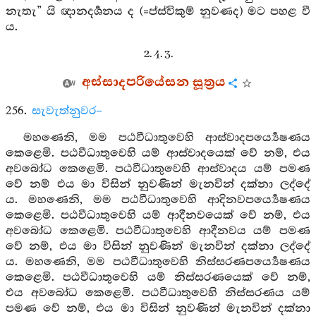
නැතැ” යි ඥානදර්‍ශනය ද (=ප්ස්විකුම් නුවණද) මට පහළ වී
ය.
2. 4. 3.
අස්සාදපරියේසන සූත්‍රය
256.
සැවැත්නුවර–
මහණෙනි, මම පඨවීධාතුවෙහි ආස්වාදපර්‍ය්‍යෙෂණය
කෙළෙමි. පඨවීධාතුවෙහි යම් ආස්වාදයෙක් වේ නම්, එය
අවබෝධ කෙළෙමි. පඨවීධාතුවෙහි ආස්වාදය යම් පමණ
වේ නම් එය මා විසින් නුවණින් මැනවින් දක්නා ලද්දේ
ය. මහණෙනි, මම පඨවීධාතුවෙහි ආදිනවපර්‍ය්‍යෙෂණය
කෙළෙමි. පඨවීධාතුවෙහි යම් ආදීනවයෙක් වේ නම්, එය
අවබෝධ කෙළෙමි. පඨවීධාතුවෙහි ආදීනවය යම් පමණ
වේ නම්, එය මා විසින් නුවණින් මැනවින් දක්නා ලද්දේ
ය. මහණෙනි, මම පඨවීධාතුවෙහි නිස්සරණපර්‍ය්‍යෙෂණය
කෙළෙමි. පඨවීධාතුවෙහි යම් නිස්සරණයෙක් වේ නම්,
එය අවබෝධ කෙළෙමි. පඨවීධාතුවෙහි නිස්සරණය යම්
පමණ වේ නම්, එය මා විසින් නුවණින් මැනවින් දක්නා