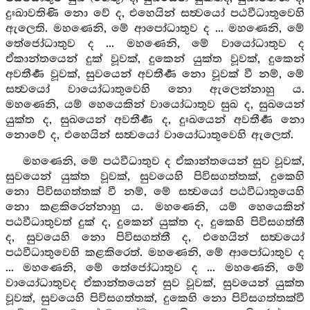
දුඃඛාවතිණි නො වේ ද, එහෙයින් සත්‍වයෝ පඨවීධාතුවෙහි
ඇලෙති. මහණෙනි, මේ ආපෝධාතුව ද ... මහණෙනි, මේ
තේජෝධාතුව ද ... මහණෙනි, මේ වායෝධාතුව ද
ඒකාන්තයෙන් දුක් වූවක්, දුකෙන් යුක්ත වූවක්, දුකෙන්
අවතීර්‍ණ වූවක්, සුවයෙන් අවතීර්‍ණ නො වූවක් වී නම්, මේ
සත්‍වයෝ වායෝධාතුවෙහි නො ඇලෙන්නාහු ය.
මහණෙනි, යම් හෙයෙකින් වායෝධාතුව සුඛ ද, සුඛයෙන්
යුක්ත ද, සුඛයෙන් අවතීර්‍ණ ද, දුඃඛයෙන් අවතීර්‍ණ නො
නොවේ ද, එහෙයින් සත්‍වයෝ වායෝධාතුවෙහි ඇලෙත්.
මහණෙනි, මේ පඨවීධාතුව ද ඒකාන්තයෙන් සුව වූවක්,
සුවයෙන් යුක්ත වූවක්, සුවයෙහි පිවිසගත්තක්, දුකෙහි
නො පිවිසගත්තක් වී නම්, මේ සත්‍වයෝ පඨවීධාතුයෙහි
නො කළකිරෙන්නාහු ය. මහණෙනි, යම් හෙයෙකින්
පඨවීධාතුවත් දුක් ද, දුකෙන් යුක්ත ද, දුකෙහි පිවිසගත්තී
ද, සුවයෙහි නො පිවිසගත්තී ද, එහෙයින් සත්‍වයෝ
පඨවීධාතුවෙහි කළකිරෙත්. මහණෙනි, මේ ආපෝධාතුව ද
... මහණෙනි, මේ තේජෝධාතුව ද ... මහණෙනි, මේ
වායෝධාතුවද ඒකාන්තයෙන් සුව වූවක්, සුවයෙන් යුක්ත
වූවක්, සුවයෙහි පිවිසගත්තක්, දුකෙහි නො පිවිසගත්තක්වී