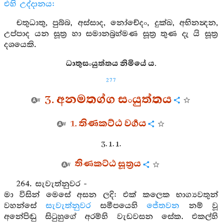
එහි උද්දානය:
චතුධාතු, පුබ්බ, අස්සාද, නෝචේදං, දුක්ඛ, අභිනන්‍දන,
උප්පාද යන සූත්‍ර හා සමානබ්‍රහ්මණ සූත්‍ර තුණ දැ යි සූත්‍ර
දශයෙකි.
ධාතුසංයුත්තය නිමියේ ය.
277
3. අනමතග්ග සංයුත්තය
1. තිණකට්ඨ වර්‍ගය
3. 1. 1.
තිණකට්ඨ සූත්‍රය
264. සැවැත්නුවර -
මා විසින් මෙසේ අසන ලදි: එක් කලෙක භාග්‍යවතුන්
වහන්සේ
සැවැත්නුවර
සමීපයෙහි
ජේතවන
නම් වූ
අනේපිඬු සිටුහුගේ අරම්හි වැඩවසන සේක. එකල්හි