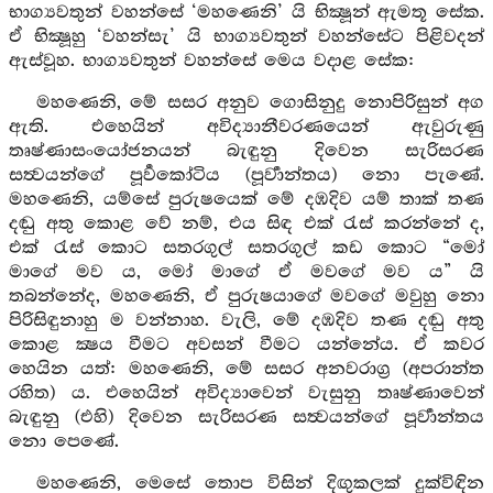
භාග්‍යවතුන් වහන්සේ ‘මහණෙනි’ යි භික්‍ෂූන් ඇමතූ සේක.
ඒ භික්‍ෂූහු ‘වහන්සැ’ යි භාග්‍යවතුන් වහන්සේට පිළිවදන්
ඇස්වූහ. භාග්‍යවතුන් වහන්සේ මෙය වදාළ සේක:
මහණෙනි, මේ සසර අනුව ගොසිනුදු නොපිරිසුන් අග
ඇති. එහෙයින් අවිද්‍යානීවරණයෙන් ඇවුරුණු
තෘෂ්ණාසංයෝජනයන් බැඳුනු දිවෙන සැරිසරණ
සත්‍වයන්ගේ පූර්‍වකෝටිය (පූර්‍වාන්තය) නො පැණේ.
මහණෙනි, යම්සේ පුරුෂයෙක් මේ දඹදිව යම් තාක් තණ
දඬු අතු කොළ වේ නම්, එය සිඳ එක් රැස් කරන්නේ ද,
එක් රැස් කොට සතරගුල් සතරගුල් කඩ කොට “මෝ
මාගේ මව ය, මෝ මාගේ ඒ මවගේ මව ය” යි
තබන්නේද, මහණෙනි, ඒ පුරුෂයාගේ මවගේ මවුහු නො
පිරිසිඳුනාහු ම වන්නාහ. වැලි, මේ දඹදිව තණ දඬු අතු
කොළ ක්‍ෂය වීමට අවසන් වීමට යන්නේය. ඒ කවර
හෙයින යත්: මහණෙනි, මේ සසර අනවරාග්‍ර (අපරාන්ත
රහිත) ය. එහෙයින් අවිද්‍යාවෙන් වැසුනු තෘෂ්ණාවෙන්
බැඳුනු (එහි) දිවෙන සැරිසරණ සත්‍වයන්ගේ පූර්‍වාන්තය
නො පෙණේ.
මහණෙනි, මෙසේ තොප විසින් දිඟුකලක් දුක්විඳින