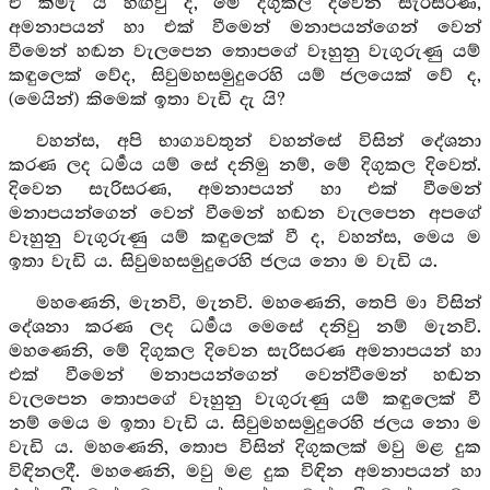
ඒ කිමැ යි හඟිවු ද, මේ දිගුකල දිවෙන සැරිසරණ,
අමනාපයන් හා එක් වීමෙන් මනාපයන්ගෙන් වෙන්
වීමෙන් හඬන වැලපෙන තොපගේ වෑහුනු වැගුරුණු යම්
කඳුලෙක් වේද, සිවුමහසමුදුරෙහි යම් ජලයෙක් වේ ද,
(මෙයින්) කිමෙක් ඉතා වැඩි දැ යි?
වහන්ස, අපි භාග්‍යවතුන් වහන්සේ විසින් දේශනා
කරණ ලද ධර්‍මය යම් සේ දනිමු නම්, මේ දිගුකල දිවෙත්.
දිවෙන සැරිසරණ, අමනාපයන් හා එක් වීමෙන්
මනාපයන්ගෙන් වෙන් වීමෙන් හඬන වැලපෙන අපගේ
වෑහුනු වැගුරුණු යම් කඳුලෙක් වී ද, වහන්ස, මෙය ම
ඉතා වැඩි ය. සිවුමහසමුදුරෙහි ජලය නො ම වැඩි ය.
මහණෙනි, මැනවි, මැනවි. මහණෙනි, තෙපි මා විසින්
දේශනා කරණ ලද ධර්‍මය මෙසේ දනිවු නම් මැනවි.
මහණෙනි, මේ දිගුකල දිවෙන සැරිසරණ අමනාපයන් හා
එක් වීමෙන් මනාපයන්ගෙන් වෙන්වීමෙන් හඬන
වැලපෙන තොපගේ වෑහුනු වැගුරුණු යම් කඳුලෙක් වී
නම් මෙය ම ඉතා වැඩි ය. සිවුමහසමුදුරෙහි ජලය නො ම
වැඩි ය. මහණෙනි, තොප විසින් දිගුකලක් මවු මළ දුක
විඳිනලදී. මහණෙනි, මවු මළ දුක විඳින අමනාපයන් හා