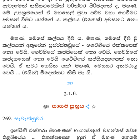
ඇවෑමෙන් කසීසළුවෙකින් වරින්වර පිරිමදනේ ද, මහණ,
මේ උපක්‍රමයෙන් ඒ මහසෙල් මුවා පව්ව වහා ගෙවීමට
අවසන් වීමට යන්නේ ය. කල්පය (එතෙක්) අවසනට නො
යන්නේ ය.
මහණ, මෙසේ කල්පය දීර්‍ඝ ය. මහණ, මෙසේ දීර්‍ඝ වූ
කල්පයන් අතුරෙන් ස්‍රස්රස්තවූයේ - ගෙවීගියේ එක්කපෙක්
නො වෙයි. ගෙවීගියේ කප්සියෙක් නො වෙයි. ගෙවීගියේ
කප්දහසෙක් නො වෙයි ගෙවීගියේ කප්සියදහසෙක් නො
වෙයි. ඒ කවර හෙයින යත්: මහණ, මෙසසර අනවරාග්‍ර
වෙයි ... (එයින්) මිදෙන්නට නිසි මැ යි.
283
3. 1. 6.
සාසප සූත්‍රය
269.
සැවැත්නුවර–
ඉක්බිති එක්තරා මහණෙක් භාග්‍යවතුන් වහන්සේ වෙත
එළබියේය ... එකත්පසෙක හුන් ඒ මහණ තෙමේ