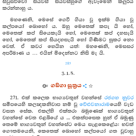
සිවුසව්වෝ සියවස් සියවස්හුගේ ඇවෑමෙන් කලුරිය
කරන්නාහු ය.
මහණෙනි, මෙසේ ගෙවී ගියා වූ ඉක්ම ගියා වූ
කල්පයෝ බොහෝ ය. ඔහු මෙතෙක් කපැ යි හෝ,
මෙතෙක් කප් සියෙකැයි හෝ, මෙතෙක් කප් දහසැයි
හෝ, මෙතෙක් කප් සියදහසැයි හෝ ගිණීමට සුකර නො
වෙත්. ඒ කවර හෙයින යත්: මහණෙනි, මෙසසර
අපරිමාණ ය … එයින් මිදෙන්නට නිසි මැ යි.
285
3. 1. 8.
ගඞ්ගා සූත්‍රය
271. එක් කලෙක භාග්‍යවතුන් වහන්සේ
රජගහ නුවර
සමීපයෙහි කලන්‍දකනිවාප නම් වූ
වේළුවනාරාම
යෙහි වැඩ
වසන සේක. එකල්හි එක්තරා බමුණෙක් භාග්‍යවතුන්
වහන්සේ වෙත එළබියේ ය ... එකත්පසෙක හුන් ඒ බමුණු
තෙමේ භාග්‍යවතුන් වහන්සේට මෙය සැළකෙළේය: භවත්
ගෞතමයෙනි, කෙතෙක් බොහෝ කල්පයෝ ගත වූවාහු