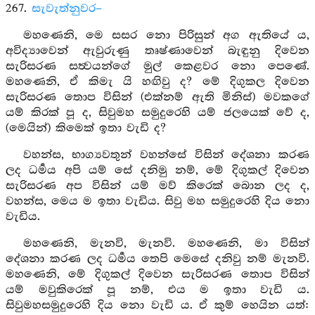
267.
සැවැත්නුවර–
මහණෙනි, මෙ සසර නො පිරිසුන් අග ඇතියේ ය,
අවිද්‍යාවෙන් ඇවුරුණු තෘෂ්ණාවෙන් බැඳුනු දිවෙන
සැරිසරණ සත්‍වයන්ගේ මුල් කෙළවර නො පෙණේ.
මහණෙනි, ඒ කිමැ යි හඟිවු ද? මේ දිගුකල දිවෙන
සැරිසරණ තොප විසින් (එක්නම් ඇති මිනිස්) මවකගේ
යම් කිරක් පූ ද, සිවුමහ සමුදුරෙහි යම් ජලයෙක් වේ ද,
(මෙයින්) කිමෙක් ඉතා වැඩි ද?
වහන්ස, භාග්‍යවතුන් වහන්සේ විසින් දේශනා කරණ
ලද ධර්‍මය අපි යම් සේ දනිමු නම්, මේ දිගුකල් දිවෙන
සැරිසරණ අප විසින් යම් මව් කිරෙක් බොන ලද ද,
වහන්ස, මෙය ම ඉතා වැඩිය. සිවු මහ සමුදුරෙහි දිය නො
වැඩිය.
මහණෙනි, මැනවි, මැනවි. මහණෙනි, මා විසින්
දේශනා කරණ ලද ධර්‍මය තෙපි මෙසේ දනිවු නම් මැනවි.
මහණෙනි, මේ දිගුකල් දිවෙන සැරිසරණ තොප විසින්
යම් මවුකිරෙක් පූ නම්, එය ම ඉතා වැඩි ය.
සිවුමහසමුදුරෙහි දිය නො වැඩි ය. ඒ කුම් හෙයින යත්: