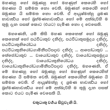
මහණහු හෝ බමුණහු හෝ මහණුන් කෙරෙහි හෝ
මහණහ යි සම්මත නො වෙති. බමුණන් කෙරෙහි හෝ
බමුණහ යි සම්මත නො වෙති. ඒ ආයුෂ්මත්හු ශ්‍රමණ
භාවාර්‍ත්‍ථය හෝ බ්‍රහ්මණභාවාර්‍ත්‍ථය හෝ මේ අත්බැව්හි ම
තුමූ දැන පසක් කොට (එයට) පැමිණ නො ද වෙසෙති.
මහණෙනි, යම් කිසි මහණ කෙනෙක් හෝ බමුණු
කෙනෙක් හෝ පඨවීධාතුව දනිද්ද, පඨවීධාතුසමුදය දනිද්ද,
පඨවීධාතුනිරෝධය දනිද්ද,
පඨවීධාතුනිරෝධගාමිනීපටිපදාව දනිද්ද ... ආපෝධාතුව ...
තේජෝධාතුව ... වායෝධාතුව දනිද්ද, වායෝධාතුසමුදය
දනිද්ද, වායෝධාතුනිරෝධය දනිද්ද,
වායෝධාතුනිරෝධගාමිනීපටිපදාව දනිද්ද, මහණෙනි, ඒ
මේ මහණහු හෝ බමුණහු හෝ මහණුන් කෙරෙහිත්
මහණහ යි සම්මත වෙති. බමුණන් කෙරෙහිත් බමුණහ යි
සම්මත වෙති. ඒ ආයුෂ්මත්හු ද ශ්‍රමණ භාවාර්‍ත්‍ථය හෝ
බ්‍රහ්මණභාවාර්‍ත්‍ථය හෝ මේ අත්බැව්හි ම තුමූ දැන පසක්
කොට එයට පැමිණ වෙසෙති යි.
චතුධාතු වර්‍ගය සිවුවැනි යි.