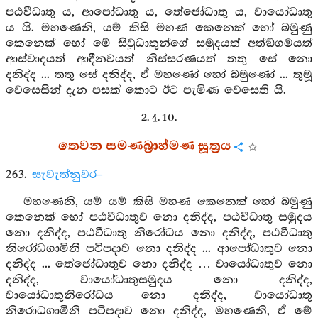
පඨවීධාතු ය, ආපෝධාතු ය, තේජෝධාතු ය, වායෝධාතු
ය යි. මහණෙනි, යම් කිසි මහණ කෙනෙක් හෝ බමුණු
කෙනෙක් හෝ මේ සිවුධාතුන්ගේ සමුදයත් අත්ඞ්ගමයත්
ආස්වාදයත් ආදීනවයත් නිස්සරණයත් තතු සේ නො
දනිද්ද ... තතු සේ දනිද්ද, ඒ මහණෝ හෝ බමුණෝ ... තුමූ
වෙසෙසින් දැන පසක් කොට ඊට පැමිණ වෙසෙති යි.
2. 4. 10.
තෙවන සමණබ්‍රාහ්මණ සූත්‍රය
263.
සැවැත්නුවර–
මහණෙනි, යම් යම් කිසි මහණ කෙනෙක් හෝ බමුණු
කෙනෙක් හෝ පඨවීධාතුව නො දනිද්ද, පඨවීධාතු සමුදය
නො දනිද්ද, පඨවීධාතු නිරෝධය නො දනිද්ද, පඨවීධාතු
නිරෝධගාමිනී පටිපදාව නො දනිද්ද ... ආපෝධාතුව නො
දනිද්ද ... තේජෝධාතුව නො දනිද්ද … වායෝධාතුව නො
දනිද්ද, වායෝධාතුසමුදය නො දනිද්ද,
වායෝධාතුනිරෝධය නො දනිද්ද, වායෝධාතු
නිරොධගාමිනී පටිපදාව නො දනිද්ද, මහණෙනි, ඒ මේ