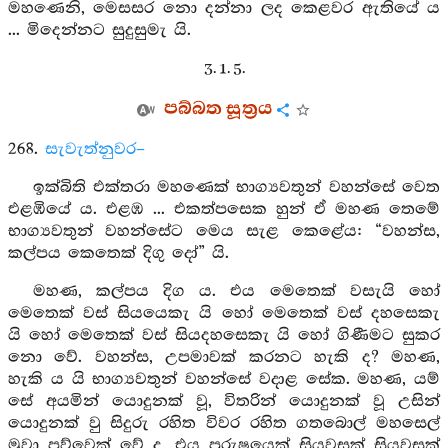
මහණෙනි, මෙසසර නො දන්නා ලද කෙළවර ඇතියේ ය
... මිදෙන්නට සුදුසුමැ යි.
3. 1. 5.
පබ්බත සූත්‍රය
268.
සැවැත්නුවර–
ඉක්බිති එක්තරා මහණෙක් භාග්‍යවතුන් වහන්සේ වෙත
එළඹියේ ය. එළඹ ... එකත්පසෙක හුන් ඒ මහණ තෙමේ
භාග්‍යවතුන් වහන්සේට මෙය සැළ කෙළේය: “වහන්ස,
කල්පය කෙතෙක් දිගු දෝ” යි.
මහණ, කල්පය දිග ය. එය මෙතෙක් වසැයි හෝ
මෙතෙක් වස් සියයෙකැ යි හෝ මෙතෙක් වස් දහසෙකැ
යි හෝ මෙතෙක් වස් සියදහසෙකැ යි හෝ ගිණීමට සුකර
නො වේ. වහන්ස, උපමාවක් කරනට හැකි ද? මහණ,
හැකි ය යි භාග්‍යවතුන් වහන්සේ වදාළ සේක. මහණ, යම්
සේ අයමින් යොදුනක් වූ, විතරින් යොදුනක් වූ උසින්
යොදුනක් වු සිදුරු රහිත විවර රහිත ගතබොල් මහසෙල්
මුවා පව්වෙක් වේ ද, එය පුරුෂයෙක් සියවසක් සියවසක්