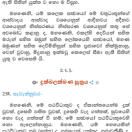
ඇති සිතින් යුක්ත ව නො ම විසූහ.
මහණෙනි, යම් කලෙක සත්‍වයෝ මේ චතුධාතූන්ගේ
ආස්වාදය ආස්වාද වශයෙනුත් ආදීනවය අදීනව
වශයෙනුත් නිස්සරණය නිස්සරණ වශයෙනුත් තතු සේ
අවබෝධ කළාහු ද, මහණෙනි, එකල්හි දෙවියන් සහිත
මරුන් සහිත බඹුන් සහිත ලෝකයෙහි සත්‍වයෝ, මහණ
බමුණන් සහිත දෙවිමිනිසුන් සහිත ප්‍රජාවෝ නික්මුනාහු,
වෙන් වූවාහු, මිදුනාහු ඉක්මවූ කෙලෙස් සීමා ඇතී සිතින්
යුතු ව වෙසෙති යි.
2. 4. 5.
දුක්ඛලක්ඛණ සූත්‍රය
258.
සැවැත්නුවර–
මහණෙනි, මේ පඨවීධාතුව ද ඒකාන්තයෙන්ම දුක්
වූවක්, දුකෙහි පතිත වූවක්, දුකෙහි වැද ගත්තක්, සුවයෙහි
නො වැද ගත්තක් වී නම්, මේ සත්‍වයෝ පඨවීධාතුවෙහි
නො ඇලෙන්නාහුය. මහණෙනි, යම් හෙයෙකින්
පඨවීධාතුව සුඛ (හේතු) ද, සුඛයෙන් යුක්තද, සුඛාවතීණි ද,