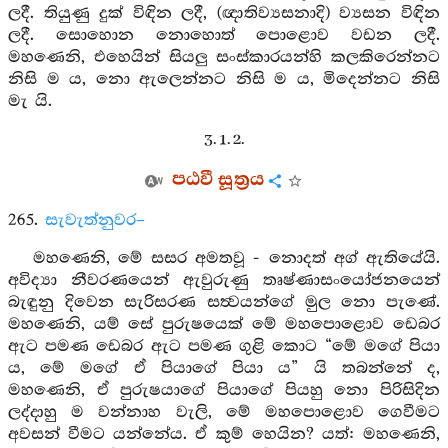
ලදී. තියුණු දුක් විඳින ලදී, (ඥාතිව්‍යසනාදි) ව්‍යසන විඳින
ලදී. සොහොන නොහොත් පොළොව වඩන ලදී.
මහණෙනි, එහෙයින් සියලු සංස්කාරයන්හි කලකිරෙන්නට
නිසි ම ය, නො ඇලෙන්නට නිසි ම ය, මිදෙන්නට නිසි
මැ යි.
3. 1. 2.
පඨවී සූත්‍රය
265.
සැවැත්නුවර–
මහණෙනි, මේ සසර අමතවූ - නොදත් අග් ඇතියේයි.
අවිද්‍යා නීවරණයෙන් ඇවුරුණු තෘෂ්ණාසංයෝජනයෙන්
බැඳුනු දිවෙන සැරිසරණ සත්‍වයන්ගේ මුල නො පැණේ.
මහණෙනි, යම් සේ පුරුෂයෙක් මේ මහපොළොව ඩෙබර
ඇට පමණ ඩෙබර ඇට පමණ ගුළි කොට “මේ මගේ පියා
ය, මේ මගේ ඒ පියාගේ පියා ය” යි තබන්නේ ද,
මහණෙනි, ඒ පුරුෂයාගේ පියාගේ පියහු නො පිරිසිදින
ලද්දාහු ම වන්නාහ වැලි, මේ මහපොළොව ගෙවීමට
අවසන් වීමට යන්නේය. ඒ කුම් හෙයින? යත්: මහණෙනි,