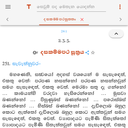
දසකම‍්මපථසුත‍්තං
261
2. 3. 5.
දසකම්මපථ සූත්‍රය
251.
සැවැත්නුවර–
මහණෙනි, සත්‍වයෝ අදහස් වශයෙන් ම සැසැඳෙත්,
එකතු වෙත්: පරපණ නසන්නෝ පරපණ නසන්නවුන්
සමග සැසැඳෙත්, එකතු වෙත්. මෙරමා සතු දැ ගන්නෝ
… කාමයන්හි වරදවා හැසිරෙන්නෝ … මුසවා
බණන්නෝ … පිසුණුබස් බණන්නෝ … පරොස්බස්
බණන්නෝ … හිස්බස් බණන්නෝ … දැඩිලොබ බහුල
කොට ඇත්තෝ දැඩිලොබ බහුල කොට ඇත්තවුන් සමග
සැසැඳෙත්, එකතු වෙත්. ව්‍යාපාදයට පැමිණි සිතැත්තෝ
ව්‍යාපාදයට පැමිණි සිතැත්තවුන් සමග සැසැඳෙත්, එකතු