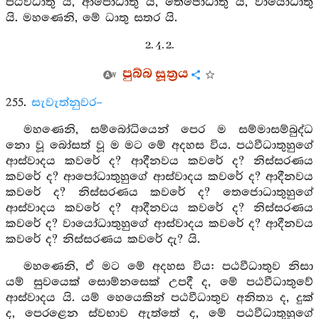
පඨවීධාතු ය, ආපෝධාතු ය, තේජෝධාතු ය, වායෝධාතු
යි. මහණෙනි, මේ ධාතු සතර යි.
2. 4. 2.
පුබ්බ සූත්‍රය
255.
සැවැත්නුවර–
මහණෙනි, සම්බෝධියෙන් පෙර ම සම්මාසම්බුද්ධ
නො වූ බෝසත් වූ ම මට මේ අදහස විය. පඨවීධාතුහුගේ
ආස්වාදය කවරේ ද? ආදීනවය කවරේ ද? නිස්සරණය
කවරේ ද? ආපෝධාතුහුගේ ආස්වාදය කවරේ ද? ආදීනවය
කවරේ ද? නිස්සරණය කවරේ ද? තෙජොධාතුහුගේ
ආස්වාදය කවරේ ද? ආදීනවය කවරේ ද? නිස්සරණය
කවරේ ද? වායෝධාතුහුගේ ආස්වාදය කවරේ ද? ආදීනවය
කවරේ ද? නිස්සරණය කවරේ දැ? යි.
මහණෙනි, ඒ මට මේ අදහස විය: පඨවීධාතුව නිසා
යම් සුවයෙක් සොම්නසෙක් උපදී ද, මේ පඨවීධාතුවේ
ආස්වාදය යි. යම් හෙයෙකින් පඨවීධාතුව අනිත්‍ය ද, දුක්
ද, පෙරළෙන ස්වභාව ඇත්තේ ද, මේ පඨවීධාතුහුගේ