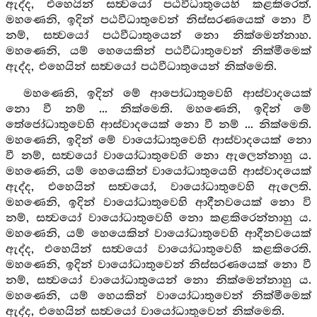
ඇද්ද, එහෙයින් සත්‍වයෝ පඨවීධාතුයෙහි කළකිරෙත්.
මහණෙනි, ඉදින් පඨවීධාතුවෙන් නිස්සරණයෙක් නො වී
නම්, සත්‍වයෝ පඨවීධාතුයෙන් නො නික්මෙන්නාහ.
මහණෙනි, යම් හෙයෙකින් පඨවීධාතුවෙන් නික්මීමෙක්
ඇද්ද, එහෙයින් සත්‍වයෝ පඨවීධාතුයෙන් නික්මෙති.
මහණෙනි, ඉදින් මේ ආපෝධාතුවෙහි ආස්වාදයෙක්
නො වී නම් ... නික්මෙති. මහණෙනි, ඉදින් මේ
තේජෝධාතුවෙහි ආස්වාදයෙක් නො වී නම් ... නික්මෙති.
මහණෙනි, ඉදින් මේ වායෝධාතුවෙහි ආස්වාදයෙක් නො
වී නම්, සත්‍වයෝ වායෝධාතුවෙහි නො ඇලෙන්නාහු ය.
මහණෙනි, යම් හෙයෙකින් වායෝධාතුයෙහි ආස්වාදයෙක්
ඇද්ද, එහෙයින් සත්‍වයෝ, වායෝධාතුවෙහි ඇලෙති.
මහණෙනි, ඉදින් වායෝධාතුවෙහි ආදීනවයෙක් නො වි
නම්, සත්‍වයෝ වායෝධාතුවෙහි නො කළකිරෙන්නාහු ය.
මහණෙනි, යම් හෙයෙකින් වායෝධාතුවෙහි ආදීනවයෙක්
ඇද්ද, එහෙයින් සත්‍වයෝ වායෝධාතුවෙහි කළකිරෙති.
මහණෙනි, ඉදින් වායෝධාතුවෙන් නිස්සරණයෙක් නො වී
නම්, සත්‍වයෝ වායෝධාතුයෙන් නො නික්මෙන්නාහු ය.
මහණෙනි, යම් හෙයකින් වායෝධාතුවෙන් නික්මීමෙක්
ඇද්ද, එහෙයින් සත්‍වයෝ වායෝධාතුවෙන් නික්මෙති.