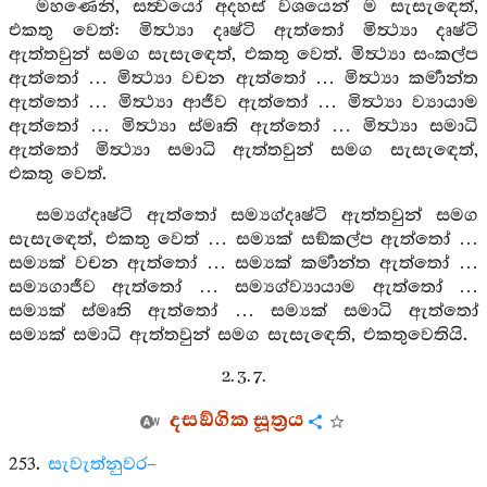
මහණෙනි, සත්‍වයෝ අදහස් වශයෙන් ම සැසැඳෙත්,
එකතු වෙත්: මිත්‍ථ්‍යා දෘෂ්ටි ඇත්තෝ මිත්‍ථ්‍යා දෘෂ්ටි
ඇත්තවුන් සමග සැසැඳෙත්, එකතු වෙත්. මිත්‍ථ්‍යා සංකල්ප
ඇත්තෝ … මිත්‍ථ්‍යා වචන ඇත්තෝ … මිත්‍ථ්‍යා කර්‍මාන්ත
ඇත්තෝ … මිත්‍ථ්‍යා ආජීව ඇත්තෝ … මිත්‍ථ්‍යා ව්‍යායාම
ඇත්තෝ … මිත්‍ථ්‍යා ස්මෘති ඇත්තෝ … මිත්‍ථ්‍යා සමාධි
ඇත්තෝ මිත්‍ථ්‍යා සමාධි ඇත්තවුන් සමග සැසැඳෙත්,
එකතු වෙත්.
සම්‍යග්දෘෂ්ටි ඇත්තෝ සම්‍යග්දෘෂ්ටි ඇත්තවුන් සමග
සැසැඳෙත්, එකතු වෙත් … සම්‍යක් සඞ්කල්ප ඇත්තෝ …
සම්‍යක් වචන ඇත්තෝ … සම්‍යක් කර්‍මාන්ත ඇත්තෝ …
සම්‍යගාජීව ඇත්තෝ … සම්‍යග්ව්‍යායාම ඇත්තෝ …
සම්‍යක් ස්මෘති ඇත්තෝ … සම්‍යක් සමාධි ඇත්තෝ
සම්‍යක් සමාධි ඇත්තවුන් සමග සැසැඳෙති, එකතුවෙතියි.
2. 3. 7.
දසඞ්ගික සූත්‍රය
253.
සැවැත්නුවර–