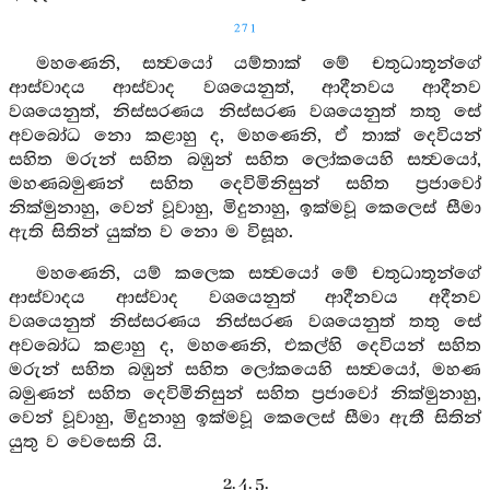
271
මහණෙනි, සත්‍වයෝ යම්තාක් මේ චතුධාතූන්ගේ
ආස්වාදය ආස්වාද වශයෙනුත්, ආදීනවය ආදීනව
වශයෙනුත්, නිස්සරණය නිස්සරණ වශයෙනුත් තතු සේ
අවබෝධ නො කළාහු ද, මහණෙනි, ඒ තාක් දෙවියන්
සහිත මරුන් සහිත බඹුන් සහිත ලෝකයෙහි සත්‍වයෝ,
මහණබමුණන් සහිත දෙවිමිනිසුන් සහිත ප්‍රජාවෝ
නික්මුනාහු, වෙන් වූවාහු, මිදුනාහු, ඉක්මවූ කෙලෙස් සීමා
ඇති සිතින් යුක්ත ව නො ම විසූහ.
මහණෙනි, යම් කලෙක සත්‍වයෝ මේ චතුධාතූන්ගේ
ආස්වාදය ආස්වාද වශයෙනුත් ආදීනවය අදීනව
වශයෙනුත් නිස්සරණය නිස්සරණ වශයෙනුත් තතු සේ
අවබෝධ කළාහු ද, මහණෙනි, එකල්හි දෙවියන් සහිත
මරුන් සහිත බඹුන් සහිත ලෝකයෙහි සත්‍වයෝ, මහණ
බමුණන් සහිත දෙවිමිනිසුන් සහිත ප්‍රජාවෝ නික්මුනාහු,
වෙන් වූවාහු, මිදුනාහු ඉක්මවූ කෙලෙස් සීමා ඇතී සිතින්
යුතු ව වෙසෙති යි.
2. 4. 5.