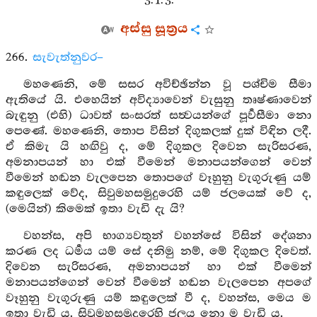
3. 1. 3.
අස්සු සූත්‍රය
266.
සැවැත්නුවර–
මහණෙනි, මේ සසර අවිච්ඡින්න වූ පශ්චිම සීමා
ඇතියේ යි. එහෙයින් අවිද්‍යාවෙන් වැසුනු තෘෂ්ණාවෙන්
බැඳුනු (එහි) ධාවත් සංසරත් සත්‍වයන්ගේ පූර්‍වසීමා නො
පෙණේ. මහණෙනි, තොප විසින් දිගුකලක් දුක් විඳින ලදී.
ඒ කිමැ යි හඟිවු ද, මේ දිගුකල දිවෙන සැරිසරණ,
අමනාපයන් හා එක් වීමෙන් මනාපයන්ගෙන් වෙන්
වීමෙන් හඬන වැලපෙන තොපගේ වෑහුනු වැගුරුණු යම්
කඳුලෙක් වේද, සිවුමහසමුදුරෙහි යම් ජලයෙක් වේ ද,
(මෙයින්) කිමෙක් ඉතා වැඩි දැ යි?
වහන්ස, අපි භාග්‍යවතුන් වහන්සේ විසින් දේශනා
කරණ ලද ධර්‍මය යම් සේ දනිමු නම්, මේ දිගුකල දිවෙත්.
දිවෙන සැරිසරණ, අමනාපයන් හා එක් වීමෙන්
මනාපයන්ගෙන් වෙන් වීමෙන් හඬන වැලපෙන අපගේ
වෑහුනු වැගුරුණු යම් කඳුලෙක් වී ද, වහන්ස, මෙය ම
ඉතා වැඩි ය. සිවුමහසමුදුරෙහි ජලය නො ම වැඩි ය.