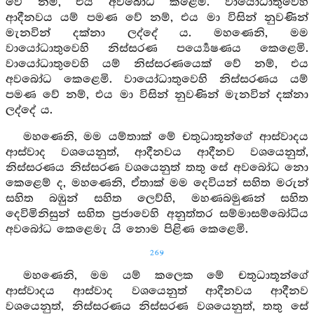
වේ නම්, එය අවබෝධ කළෙමි. වායෝධාතුවෙහි
ආදීනවය යම් පමණ වේ නම්, එය මා විසින් නුවණින්
මැනවින් දක්නා ලද්දේ ය. මහණෙනි, මම
වායෝධාතුවෙහි නිස්සරණ පර්‍ය්‍යෙෂණය කෙළෙමි.
වායෝධාතුවෙහි යම් නිස්සරණයෙක් වේ නම්, එය
අවබෝධ කෙළෙමි. වායෝධාතුවෙහි නිස්සරණය යම්
පමණ වේ නම්, එය මා විසින් නුවණින් මැනවින් දක්නා
ලද්දේ ය.
මහණෙනි, මම යම්තාක් මේ චතුධාතූන්ගේ ආස්වාදය
ආස්වාද වශයෙනුත්, ආදීනවය ආදීනව වශයෙනුත්,
නිස්සරණය නිස්සරණ වශයෙනුත් තතු සේ අවබෝධ නො
කෙළෙම් ද, මහණෙනි, ඒතාක් මම දෙවියන් සහිත මරුන්
සහිත බඹුන් සහිත ලෙව්හි, මහණබමුණන් සහිත
දෙවිමිනිසුන් සහිත ප්‍රජාවෙහි අනුත්තර සම්මාසම්බෝධිය
අවබෝධ කෙළෙමැ යි නොම පිළිණ කෙළෙමි.
269
මහණෙනි, මම යම් කලෙක මේ චතුධාතූන්ගේ
ආස්වාදය ආස්වාද වශයෙනුත් ආදීනවය ආදීනව
වශයෙනුත්, නිස්සරණය නිස්සරණ වශයෙනුත්, තතු සේ