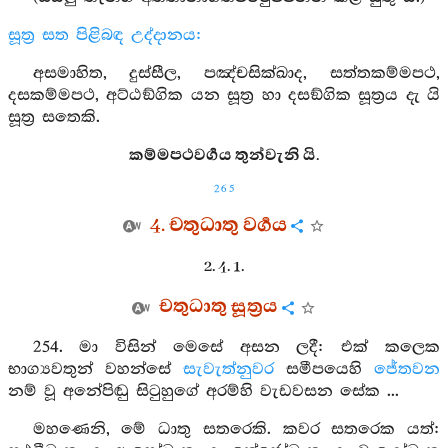
සූත්‍ර සත පිළිබඳ උද්දානය:
අසමාහිත, දුස්සීල, පඤ්චසික්ඛාද, සත්තකම්මපථ,
දසකම්මපථ, අට්ඨඞ්ගික යන සූත්‍ර හා දසඞ්ගික සූත්‍රය දැ යි
සූත්‍ර සතෙකි.
කම්මපථවර්‍ගය තුන්වැනි යි.
265
4. චතුධාතු වර්‍ගය
2. 4. 1.
චතුධාතු සූත්‍රය
254. මා විසින් මෙසේ අසන ලදී: එක් කලෙක
භාග්‍යවතුන් වහන්සේ
සැවැත්නුවර
සමීපයෙහි
ජේතවන
නම් වූ අනේපිඬු සිටුහුගේ අරම්හි වැඩවසන සේක ...
මහණෙනි, මේ ධාතු සතරෙකි. කවර සතරෙක යත්: