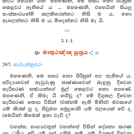
කවර හෙයින් යත්: මහණෙනි, මේ සසර නො පිරිසුන්
කෙළවර ඇතියේ ය ... මහණෙනි, එහෙයින් සියලු
සංස්කාරයන්හි කලකිරෙන්නට නිසි ම ය, නො
ඇලෙන්නට නිසි ම ය, මිදෙන්නට නිසි මැ යි.
281
3. 1. 4.
මාතුථඤ්ඤ සූත්‍රය
267.
සැවැත්නුවර–
මහණෙනි, මෙ සසර නො පිරිසුන් අග ඇතියේ ය,
අවිද්‍යාවෙන් ඇවුරුණු තෘෂ්ණාවෙන් බැඳුනු දිවෙන
සැරිසරණ සත්‍වයන්ගේ මුල් කෙළවර නො පෙණේ.
මහණෙනි, ඒ කිමැ යි හඟිවු ද? මේ දිගුකල දිවෙන
සැරිසරණ තොප විසින් (එක්නම් ඇති මිනිස්) මවකගේ
යම් කිරක් පූ ද, සිවුමහ සමුදුරෙහි යම් ජලයෙක් වේ ද,
(මෙයින්) කිමෙක් ඉතා වැඩි ද?
වහන්ස, භාග්‍යවතුන් වහන්සේ විසින් දේශනා කරණ
ලද ධර්‍මය අපි යම් සේ දනිමු නම්, මේ දිගුකල් දිවෙන