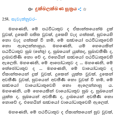
දුක්ඛලක්ඛණ සූත්‍රය
258.
සැවැත්නුවර–
මහණෙනි, මේ පඨවීධාතුව ද ඒකාන්තයෙන්ම දුක්
වූවක්, දුකෙහි පතිත වූවක්, දුකෙහි වැද ගත්තක්, සුවයෙහි
නො වැද ගත්තක් වී නම්, මේ සත්‍වයෝ පඨවීධාතුවෙහි
නො ඇලෙන්නාහුය. මහණෙනි, යම් හෙයෙකින්
පඨවීධාතුව සුඛ (හේතු) ද, සුඛයෙන් යුක්තද, සුඛාවතීණි ද,
දුඃඛාවතිණි නො වේ ද, එහෙයින් සත්‍වයෝ පඨවීධාතුවෙහි
ඇලෙති. මහණෙනි, මේ ආපෝධාතුව ද ... මහණෙනි, මේ
තේජෝධාතුව ද ... මහණෙනි, මේ වායෝධාතුව ද
ඒකාන්තයෙන් දුක් වූවක්, දුකෙන් යුක්ත වූවක්, දුකෙන්
අවතීර්‍ණ වූවක්, සුවයෙන් අවතීර්‍ණ නො වූවක් වී නම්, මේ
සත්‍වයෝ වායෝධාතුවෙහි නො ඇලෙන්නාහු ය.
මහණෙනි, යම් හෙයෙකින් වායෝධාතුව සුඛ ද, සුඛයෙන්
යුක්ත ද, සුඛයෙන් අවතීර්‍ණ ද, දුඃඛයෙන් අවතීර්‍ණ නො
නොවේ ද, එහෙයින් සත්‍වයෝ වායෝධාතුවෙහි ඇලෙත්.
මහණෙනි, මේ පඨවීධාතුව ද ඒකාන්තයෙන් සුව වූවක්,