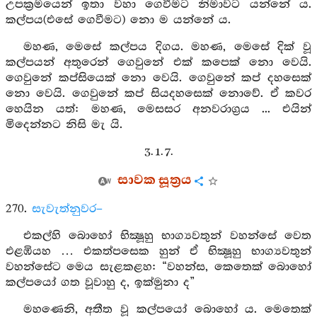
උපක්‍රමයෙන් ඉතා වහා ගෙවීමට නිමාවට යන්නේ ය.
කල්පය(එසේ ගෙවීමට) නො ම යන්නේ ය.
මහණ, මෙසේ කල්පය දිගය. මහණ, මෙසේ දික් වූ
කල්පයන් අතුරෙන් ගෙවුනේ එක් කපෙක් නො වෙයි.
ගෙවුනේ කප්සියෙක් නො වෙයි. ගෙවුනේ කප් දහසෙක්
නො වෙයි. ගෙවුනේ කප් සියදහසෙක් නොවේ. ඒ කවර
හෙයින යත්: මහණ, මෙසසර අනවරාග්‍රය ... එයින්
මිදෙන්නට නිසි මැ යි.
3. 1. 7.
සාවක සූත්‍රය
270.
සැවැත්නුවර–
එකල්හි බොහෝ භික්‍ෂූහු භාග්‍යවතුන් වහන්සේ වෙත
එළඹියහ … එකත්පසෙක හුන් ඒ භික්‍ෂූහු භාග්‍යවතුන්
වහන්සේට මෙය සැළකළහ: “වහන්ස, කෙතෙක් බොහෝ
කල්පයෝ ගත වූවාහු ද, ඉක්මුනා ද”
මහණෙනි, අතීත වූ කල්පයෝ බොහෝ ය. මෙතෙක්