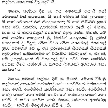
කල්පය කෙතෙක් දිගු දෝ” යි.
මහණ, කල්පය දිග ය. එය මෙතෙක් වසැයි හෝ
මෙතෙක් වස් සියයෙකැ යි හෝ මෙතෙක් වස් දහසෙකැ
යි හෝ මෙතෙක් වස් සියදහසෙකැ යි හෝ ගිණීමට සුකර
නො වේ. වහන්ස, උපමාවක් කරනට හැකි ද? මහණ,
හැකි ය යි භාග්‍යවතුන් වහන්සේ වදාළ සේක. මහණ, යම්
සේ අයමින් යොදුනක් වූ, විතරින් යොදුනක් වූ උසින්
යොදුනක් වු සිදුරු රහිත විවර රහිත ගතබොල් මහසෙල්
මුවා පව්වෙක් වේ ද, එය පුරුෂයෙක් සියවසක් සියවසක්
ඇවෑමෙන් කසීසළුවෙකින් වරින්වර පිරිමදනේ ද, මහණ,
මේ උපක්‍රමයෙන් ඒ මහසෙල් මුවා පව්ව වහා ගෙවීමට
අවසන් වීමට යන්නේ ය. කල්පය (එතෙක්) අවසනට නො
යන්නේ ය.
මහණ, මෙසේ කල්පය දීර්‍ඝ ය. මහණ, මෙසේ දීර්‍ඝ වූ
කල්පයන් අතුරෙන් ස්‍රස්රස්තවූයේ - ගෙවීගියේ එක්කපෙක්
නො වෙයි. ගෙවීගියේ කප්සියෙක් නො වෙයි. ගෙවීගියේ
කප්දහසෙක් නො වෙයි ගෙවීගියේ කප්සියදහසෙක් නො
වෙයි. ඒ කවර හෙයින යත්: මහණ, මෙසසර අනවරාග්‍ර
වෙයි ... (එයින්) මිදෙන්නට නිසි මැ යි.