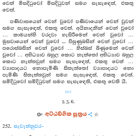
වෙත් මිසදිටුවෝ මිසදිටුවන් සමග සැසැඳෙත්, එකතු
වෙත්.
පණිවාසයෙන් වෙන් වූවෝ පණිවායෙන් වෙන් වූවන්
සමග සැසැඳෙත්, එකතු වෙත්. අයිනාදනින් වෙන් වූවෝ
… කාමයන්හි වරදවා හැසිරීමෙන් වෙන් වූවෝ …
මුසවායෙන් වෙන් වූවෝ ... පිසුණුබසින් වෙන් වූවෝ …
පරොස්බසින් වෙන් වූවෝ … හිස්බස් බිණුමෙන් වෙන්
වූවෝ … අභිධ්‍යාව බහුල කොට නැත්තෝ අභිධ්‍යාව බහුල
කොට නැත්තවුන් සමග සැසැඳෙත්, එකතු වෙත් …
ව්‍යාපාදයට නොපැමිණි සිතැත්තෝ ව්‍යාපාදයට නො
පැමිණි සිතැත්තවුන් සමග සැසැඳෙත්, එකතු වෙත්.
සමිදිටුවෝ සමිදිටුවන් සමග සැසැඳෙති, එකතු වෙති යි.
263
2. 3. 6.
අට්ඨඞ්ගික සූත්‍රය
252.
සැවැත්නුවර–