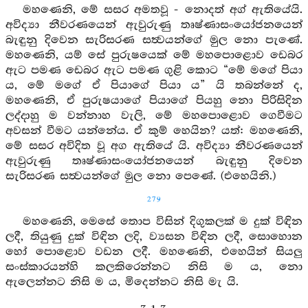
මහණෙනි, මේ සසර අමතවූ - නොදත් අග් ඇතියේයි.
අවිද්‍යා නීවරණයෙන් ඇවුරුණු තෘෂ්ණාසංයෝජනයෙන්
බැඳුනු දිවෙන සැරිසරණ සත්‍වයන්ගේ මුල නො පැණේ.
මහණෙනි, යම් සේ පුරුෂයෙක් මේ මහපොළොව ඩෙබර
ඇට පමණ ඩෙබර ඇට පමණ ගුළි කොට “මේ මගේ පියා
ය, මේ මගේ ඒ පියාගේ පියා ය” යි තබන්නේ ද,
මහණෙනි, ඒ පුරුෂයාගේ පියාගේ පියහු නො පිරිසිදින
ලද්දාහු ම වන්නාහ වැලි, මේ මහපොළොව ගෙවීමට
අවසන් වීමට යන්නේය. ඒ කුම් හෙයින? යත්: මහණෙනි,
මේ සසර අවිදිත වූ අග ඇතියේ යි. අවිද්‍යා නීවරණයෙන්
ඇවුරුණු තෘෂ්ණාසංයෝජනයෙන් බැඳුනු දිවෙන
සැරිසරණ සත්‍වයන්ගේ මුල නො පෙණේ. (එහෙයිනි.)
279
මහණෙනි, මෙසේ තොප විසින් දිගුකලක් ම දුක් විඳින
ලදී, තියුණු දුක් විඳින ලදි, ව්‍යසන විඳින ලදී, සොහොන
හෝ පොළොව වඩන ලදී. මහණෙනි, එහෙයින් සියලු
සංස්කාරයන්හි කලකිරෙන්නට නිසි ම ය, නො
ඇලෙන්නට නිසි ම ය, මිදෙන්නට නිසි මැ යි.