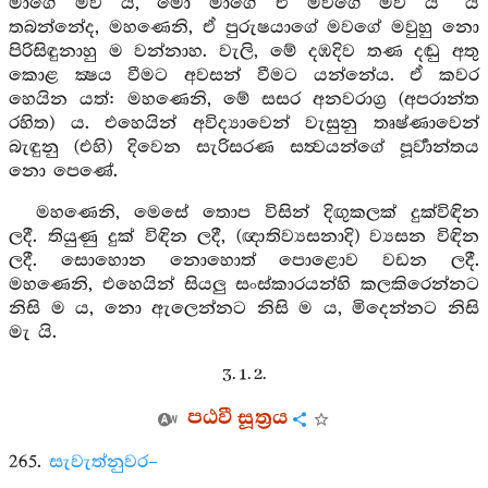
මාගේ මව ය, මෝ මාගේ ඒ මවගේ මව ය” යි
තබන්නේද, මහණෙනි, ඒ පුරුෂයාගේ මවගේ මවුහු නො
පිරිසිඳුනාහු ම වන්නාහ. වැලි, මේ දඹදිව තණ දඬු අතු
කොළ ක්‍ෂය වීමට අවසන් වීමට යන්නේය. ඒ කවර
හෙයින යත්: මහණෙනි, මේ සසර අනවරාග්‍ර (අපරාන්ත
රහිත) ය. එහෙයින් අවිද්‍යාවෙන් වැසුනු තෘෂ්ණාවෙන්
බැඳුනු (එහි) දිවෙන සැරිසරණ සත්‍වයන්ගේ පූර්‍වාන්තය
නො පෙණේ.
මහණෙනි, මෙසේ තොප විසින් දිඟුකලක් දුක්විඳින
ලදී. තියුණු දුක් විඳින ලදී, (ඥාතිව්‍යසනාදි) ව්‍යසන විඳින
ලදී. සොහොන නොහොත් පොළොව වඩන ලදී.
මහණෙනි, එහෙයින් සියලු සංස්කාරයන්හි කලකිරෙන්නට
නිසි ම ය, නො ඇලෙන්නට නිසි ම ය, මිදෙන්නට නිසි
මැ යි.
3. 1. 2.
පඨවී සූත්‍රය
265.
සැවැත්නුවර–