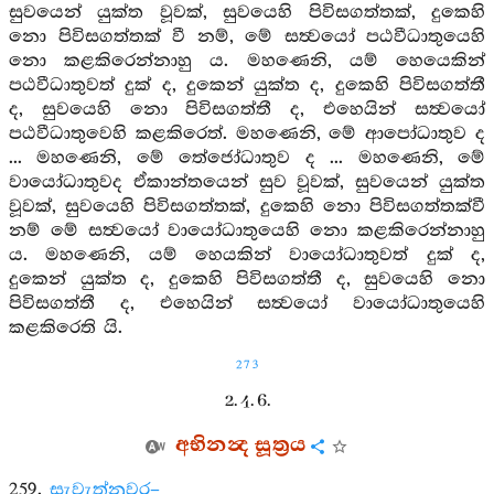
සුවයෙන් යුක්ත වූවක්, සුවයෙහි පිවිසගත්තක්, දුකෙහි
නො පිවිසගත්තක් වී නම්, මේ සත්‍වයෝ පඨවීධාතුයෙහි
නො කළකිරෙන්නාහු ය. මහණෙනි, යම් හෙයෙකින්
පඨවීධාතුවත් දුක් ද, දුකෙන් යුක්ත ද, දුකෙහි පිවිසගත්තී
ද, සුවයෙහි නො පිවිසගත්තී ද, එහෙයින් සත්‍වයෝ
පඨවීධාතුවෙහි කළකිරෙත්. මහණෙනි, මේ ආපෝධාතුව ද
... මහණෙනි, මේ තේජෝධාතුව ද ... මහණෙනි, මේ
වායෝධාතුවද ඒකාන්තයෙන් සුව වූවක්, සුවයෙන් යුක්ත
වූවක්, සුවයෙහි පිවිසගත්තක්, දුකෙහි නො පිවිසගත්තක්වී
නම් මේ සත්‍වයෝ වායෝධාතුයෙහි නො කළකිරෙන්නාහු
ය. මහණෙනි, යම් හෙයකින් වායෝධාතුවත් දුක් ද,
දුකෙන් යුක්ත ද, දුකෙහි පිවිසගත්තී ද, සුවයෙහි නො
පිවිසගත්තී ද, එහෙයින් සත්‍වයෝ වායෝධාතුයෙහි
කළකිරෙති යි.
273
2. 4. 6.
අභිනන්‍ද සූත්‍රය
259.
සැවැත්නුවර–