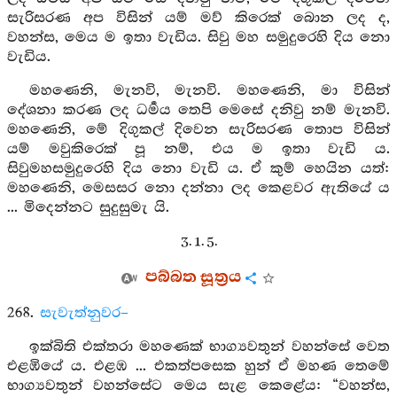
සැරිසරණ අප විසින් යම් මව් කිරෙක් බොන ලද ද,
වහන්ස, මෙය ම ඉතා වැඩිය. සිවු මහ සමුදුරෙහි දිය නො
වැඩිය.
මහණෙනි, මැනවි, මැනවි. මහණෙනි, මා විසින්
දේශනා කරණ ලද ධර්‍මය තෙපි මෙසේ දනිවු නම් මැනවි.
මහණෙනි, මේ දිගුකල් දිවෙන සැරිසරණ තොප විසින්
යම් මවුකිරෙක් පූ නම්, එය ම ඉතා වැඩි ය.
සිවුමහසමුදුරෙහි දිය නො වැඩි ය. ඒ කුම් හෙයින යත්:
මහණෙනි, මෙසසර නො දන්නා ලද කෙළවර ඇතියේ ය
... මිදෙන්නට සුදුසුමැ යි.
3. 1. 5.
පබ්බත සූත්‍රය
268.
සැවැත්නුවර–
ඉක්බිති එක්තරා මහණෙක් භාග්‍යවතුන් වහන්සේ වෙත
එළඹියේ ය. එළඹ ... එකත්පසෙක හුන් ඒ මහණ තෙමේ
භාග්‍යවතුන් වහන්සේට මෙය සැළ කෙළේය: “වහන්ස,