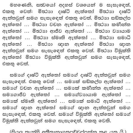
මහණෙනි, සත්‍වයෝ අදහස් වශයෙන් ම සැසැඳෙත්,
එකතු වෙත්: මිත්‍ථ්‍යා දෘෂ්ටි ඇත්තෝ මිත්‍ථ්‍යා දෘෂ්ටි
ඇත්තවුන් සමග සැසැඳෙත් එකතු වෙත්. මිත්‍ථ්‍යා සඞ්කල්ප
ඇත්තෝ … මිත්‍ථ්‍යා වචන ඇත්තෝ … මිත්‍ථ්‍යා කර්‍මාන්ත
ඇත්තෝ … මිත්‍ථ්‍යා ආජීව ඇත්තෝ … මිත්‍ථ්‍යා ව්‍යායාම
ඇත්තෝ … මිත්‍ථ්‍යා ස්මෘති ඇත්තෝ … මිත්‍ථ්‍යා සමාධි
ඇත්තෝ … මිත්‍ථ්‍යා ඥාන ඇත්තෝ මිත්‍ථ්‍යා ඥාන
ඇත්තවුන් සමග සැසැඳෙත් එකතු වෙත්. මිත්‍ථ්‍යා විමුක්ති
ඇත්තෝ මිත්‍ථ්‍යා විමුක්ති ඇත්තවුන් සමග සැසැඳෙත්,
එකතු වෙත්.
සම්‍යග් දෘෂ්ටි ඇත්තෝ සම්‍යග් දෘෂ්ටි ඇත්තවුන් සමග
සැසැඳෙත්. එකතු වෙත් … සම්‍යක් සඞ්කල්ප ඇත්තෝ …
සම්‍යග් වචන ඇත්තෝ … සම්‍යක් කර්‍මාන්ත ඇත්තෝ …
සම්‍යගාජීව ඇත්තෝ … සම්‍යග්ව්‍යායාම ඇත්තෝ …
සම්‍යක් ස්මෘති ඇත්තෝ … සම්‍යක් සමාධි ඇත්තෝ …
සම්‍යග් ඥාන ඇත්තෝ සම්‍යග් ඥාන ඇත්තවුන් සමග
සැසැඳෙත්, එකතු වෙත්. සම්‍යග් විමුක්ති ඇත්තෝ සම්‍යග්
විමුක්ති ඇත්තවුන් සමග සැසැඳෙත්, එකතු වෙති.
(සියලු තැන්හි අතීතානාගතපච්චුප්පන්න කළ යුතු යි.)