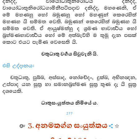
දනිද්ද, වායෝධාතුනිරෝධය දනිද්ද,
වායෝධාතුනිරෝධගාමිනීපටිපදාව දනිද්ද, මහණෙනි, ඒ
මේ මහණහු හෝ බමුණහු හෝ මහණුන් කෙරෙහිත්
මහණහ යි සම්මත වෙති. බමුණන් කෙරෙහිත් බමුණහ යි
සම්මත වෙති. ඒ ආයුෂ්මත්හු ද ශ්‍රමණ භාවාර්‍ත්‍ථය හෝ
බ්‍රහ්මණභාවාර්‍ත්‍ථය හෝ මේ අත්බැව්හි ම තුමූ දැන පසක්
කොට එයට පැමිණ වෙසෙති යි.
චතුධාතු වර්‍ගය සිවුවැනි යි.
එහි උද්දානය:
චතුධාතු, පුබ්බ, අස්සාද, නෝචේදං, දුක්ඛ, අභිනන්‍දන,
උප්පාද යන සූත්‍ර හා සමානබ්‍රහ්මණ සූත්‍ර තුණ දැ යි සූත්‍ර
දශයෙකි.
ධාතුසංයුත්තය නිමියේ ය.
277
3. අනමතග්ග සංයුත්තය