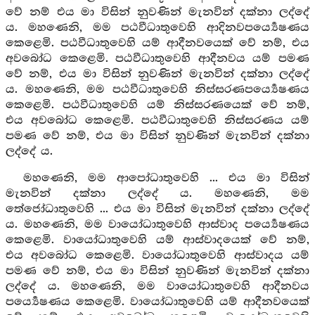
වේ නම් එය මා විසින් නුවණින් මැනවින් දක්නා ලද්දේ
ය. මහණෙනි, මම පඨවීධාතුවෙහි ආදිනවපර්‍ය්‍යෙෂණය
කෙළෙමි. පඨවීධාතුවෙහි යම් ආදීනවයෙක් වේ නම්, එය
අවබෝධ කෙළෙමි. පඨවීධාතුවෙහි ආදීනවය යම් පමණ
වේ නම්, එය මා විසින් නුවණින් මැනවින් දක්නා ලද්දේ
ය. මහණෙනි, මම පඨවීධාතුවෙහි නිස්සරණපර්‍ය්‍යෙෂණය
කෙළෙමි. පඨවීධාතුවෙහි යම් නිස්සරණයෙක් වේ නම්,
එය අවබෝධ කෙළෙමි. පඨවීධාතුවෙහි නිස්සරණය යම්
පමණ වේ නම්, එය මා විසින් නුවණින් මැනවින් දක්නා
ලද්දේ ය.
මහණෙනි, මම ආපෝධාතුවෙහි ... එය මා විසින්
මැනවින් දක්නා ලද්දේ ය. මහණෙනි, මම
තේජෝධාතුවෙහි ... එය මා විසින් මැනවින් දක්නා ලද්දේ
ය. මහණෙනි, මම වායෝධාතුවෙහි ආස්වාද පර්‍ය්‍යෙෂණය
කෙළෙමි. වායෝධාතුවෙහි යම් ආස්වාදයෙක් වේ නම්,
එය අවබෝධ කෙළෙමි. වායෝධාතුවෙහි ආස්වාදය යම්
පමණ වේ නම්, එය මා විසින් නුවණින් මැනවින් දක්නා
ලද්දේ ය. මහණෙනි, මම වායෝධාතුවෙහි ආදීනවය
පර්‍ය්‍යෙෂණය කෙළෙමි. වායෝධාතුවෙහි යම් ආදීනවයෙක්