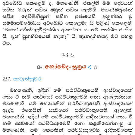
අවබෝධ කෙළෙම් ද, මහණෙනි, එකල්හි මම දෙවියන්
සහිත මරුන් සහිත බඹුන් සහිත ලෙව්හි, මහණබමුණන්
සහිත දෙවිමිනිසුන් සහිත ප්‍රජායෙහි අනුත්තර වූ
සම්මාසම්බෝධිය අවබෝධ කෙළෙමැ යි පිළිණ කෙළෙමි.
“මාගේ අර්‍හත්ඵලවිමුක්තිය අකෝප්‍ය ය. මේ අන්තිම ජාතිය
යි. දැන් පුනර්‍භවයෙක් නැතැ” යි ඥානදර්‍ශනයද මට පහළ
වීය.
2. 4. 4.
නෝචේදං සූත්‍රය
257.
සැවැත්නුවර–
මහණෙනි, ඉදින් මේ පඨවීධාතුයෙහි ආස්වාදයෙක්
නො වී නම් සත්‍වයෝ පඨවීධාතුවෙහි නො ඇලෙන්නාහ.
මහණෙනි, යම් හෙයෙකින් පඨවීධාතුවෙහි ආස්වාදයෙක්
ඇද්ද, එහෙයින් සත්‍වයෝ පඨවීධාතුයෙහි ඇලෙත්.
මහණෙනි, ඉදින් මේ පඨවීධාතුවෙහි ආදීනවයෙක් නො වී
නම් සත්‍වයෝ පඨවීධාතුවෙහි නො කළකිරෙන්නාහු ය.
මහණෙනි, යම් හෙයකින් පඨවීධාතුවෙහි ආදීනවයෙක්