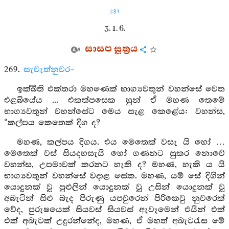
283
3. 1. 6.
සාසප සූත්‍රය
269.
සැවැත්නුවර–
ඉක්බිති එක්තරා මහණෙක් භාග්‍යවතුන් වහන්සේ වෙත
එළබියේය ... එකත්පසෙක හුන් ඒ මහණ තෙමේ
භාග්‍යවතුන් වහන්සේට මෙය සැළ කෙළේය: වහන්ස,
“කල්පය කෙතෙක් දිග ද?
මහණ, කල්පය දිගය. එය මෙතෙක් වසැ යි හෝ …
මෙතෙක් වස් සියදහසැයි හෝ ගණනට සුකර නොවේ
වහන්ස, උපමාවක් කරනට හැකි ද? මහණ, හැකි ය යි
භාග්‍යවතුන් වහන්සේ වදාළ සේක. මහණ, යම් සේ දිගින්
යොදුනක් වූ පුළුලින් යොදුනක් වූ උසින් යොදුනක් වූ
අබැටින් සිළු බැද පිරුණු යපවුරෙන් පිරිකෙවු නුවරෙක්
වේද, පුරුෂයෙක් සියවස් සියවස් ඇවෑමෙන් එයින් එක්
එක් අබැටක් උදුරන්නේද, මහණ, ඒ මහත් අබැටරැස මේ