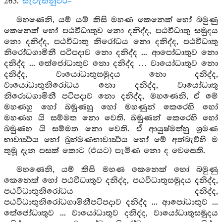
263.
සැවැත්නුවර–
මහණෙනි, යම් යම් කිසි මහණ කෙනෙක් හෝ බමුණු
කෙනෙක් හෝ පඨවීධාතුව නො දනිද්ද, පඨවීධාතු සමුදය
නො දනිද්ද, පඨවීධාතු නිරෝධය නො දනිද්ද, පඨවීධාතු
නිරෝධගාමිනී පටිපදාව නො දනිද්ද ... ආපෝධාතුව නො
දනිද්ද ... තේජෝධාතුව නො දනිද්ද … වායෝධාතුව නො
දනිද්ද, වායෝධාතුසමුදය නො දනිද්ද,
වායෝධාතුනිරෝධය නො දනිද්ද, වායෝධාතු
නිරොධගාමිනී පටිපදාව නො දනිද්ද, මහණෙනි, ඒ මේ
මහණහු හෝ බමුණහු හෝ මහණුන් කෙරෙහි හෝ
මහණහ යි සම්මත නො වෙති. බමුණන් කෙරෙහි හෝ
බමුණහ යි සම්මත නො වෙති. ඒ ආයුෂ්මත්හු ශ්‍රමණ
භාවාර්‍ත්‍ථය හෝ බ්‍රහ්මණභාවාර්‍ත්‍ථය හෝ මේ අත්බැව්හි ම
තුමූ දැන පසක් කොට (එයට) පැමිණ නො ද වෙසෙති.
මහණෙනි, යම් කිසි මහණ කෙනෙක් හෝ බමුණු
කෙනෙක් හෝ පඨවීධාතුව දනිද්ද, පඨවීධාතුසමුදය දනිද්ද,
පඨවීධාතුනිරෝධය දනිද්ද,
පඨවීධාතුනිරෝධගාමිනීපටිපදාව දනිද්ද ... ආපෝධාතුව ...
තේජෝධාතුව ... වායෝධාතුව දනිද්ද, වායෝධාතුසමුදය