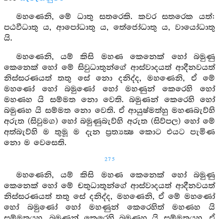
මහණෙනි, මේ ධාතු සතරෙකි. කවර සතරෙක යත්:
පඨවීධාතු ය, ආපෝධාතු ය, තේජෝධාතු ය, වායෝධාතු
යි.
මහණෙනි, යම් කිසි මහණ කෙනෙක් හෝ බමුණු
කෙනෙක් හෝ මේ සිවුධාතුන්ගේ ආස්වාදයත් ආදීනවයත්
නිස්සරණයත් තතු සේ නො දනිද්ද, මහණෙනි, ඒ මේ
මහණෝ හෝ බමුණෝ හෝ මහණුන් කෙරෙහි හෝ
මහණහ යි සම්මත නො වෙති. බමුණන් කෙරෙහි හෝ
බමුණහ යි සම්මත නො වෙති. ඒ ආයුෂ්මත්හු මහණබැව්හි
අරුත (සිවුමග) හෝ බමුණුබැව්හි අරුත (සිව්පල) හෝ මේ
අත්බැව්හි ම තුමූ ම දැන ප්‍රත්‍යක්‍ෂ කොට එයට පැමිණ
නො ම වෙසෙති.
275
මහණෙනි, යම් කිසි මහණ කෙනෙක් හෝ බමුණු
කෙනෙක් හෝ මේ චතුධාතූන්ගේ ආස්වාදයත් ආදීනවයත්
නිස්සරණයත් තතු සේ දනිද්ද, මහණෙනි, ඒ මේ මහණෝ
හෝ බමුණෝ හෝ මහණුන් කෙරෙහිත් මහණහ යි
සම්මතයහ. බමුණන් කෙරෙහි බමුණහ යි සම්මතයහ. ඒ