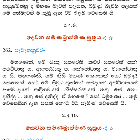
ආයුෂ්මත්හු ද මහණ බැව්හි පලයත්, බමුණු බැව්හි පලයත්
මේ අත්බැව්හි ම තුමූ දැන ඊට එළබ වෙසෙති යි.
2. 4. 9.
දෙවන සමණබ්‍රාහ්මණ සූත්‍රය
262.
සැවැත්නුවර–
මහණෙනි, මේ ධාතු සතරෙකි. කවර සතරෙක් යත්:
පඨවීධාතු ය, ආපෝධාතු ය, තේජෝධාතු ය, වායෝධාතු
ය යි. මහණෙනි, යම් කිසි මහණ කෙනෙක් හෝ බමුණු
කෙනෙක් හෝ මේ සිවුධාතුන්ගේ සමුදයත් අත්ඞ්ගමයත්
ආස්වාදයත් ආදීනවයත් නිස්සරණයත් තතු සේ නො
දනිද්ද ... තතු සේ දනිද්ද, ඒ මහණෝ හෝ බමුණෝ ... තුමූ
වෙසෙසින් දැන පසක් කොට ඊට පැමිණ වෙසෙති යි.
2. 4. 10.
තෙවන සමණබ්‍රාහ්මණ සූත්‍රය