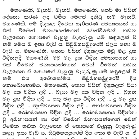
මහණෙනි, මැනවි, මැනවි. මහණෙනි, තෙපි මා විසින්
දේශනා කරණ ලද ධර්‍මය මෙසේ දනිවු නම් මැනවි.
මහණෙනි, මේ දිගුකල දිවෙන සැරිසරණ අමනාපයන් හා
එක් වීමෙන් මනාපයන්ගෙන් වෙන්වීමෙන් හඬන
වැලපෙන තොපගේ වෑහුනු වැගුරුණු යම් කඳුලෙක් වී
නම් මෙය ම ඉතා වැඩි ය. සිවුමහසමුදුරෙහි ජලය නො ම
වැඩි ය. මහණෙනි, තොප විසින් දිගුකලක් මවු මළ දුක
විඳිනලදී. මහණෙනි, මවු මළ දුක විඳින අමනාපයන් හා
එක් වීමෙන් මනාපයන්ගෙන් වෙන් වීමෙන් හඬන
වැලපෙන ඒ තොපගේ වෑහුණු වැගුරුණු යම් කඳුලෙක් වී
නම් එය ඉබොහෝමය. සිවුමහසමුදුරෙහි දිය
නොබොහෝමය. මහණෙනි, තොප විසින් දිගුකලක් පියා
මළ දුක විඳින ලදි ... බෑයා මළ දුක විඳින ලදි ... බුහුන
මළ දුක විඳින ලදි ... පුතු මළ දුක විඳින ලදි ... දූ මළ දුක
විඳින ලදි ... ඥාතිව්‍යසන විඳින ලදි ... භෝගව්‍යසන විඳින
ලදි ... රෝගව්‍යසන විඳින ලදි … රෝගව්‍යසනය විඳින්නා
වූ අමනාපයන් හා එක් වීමෙන් මනාපයන්ගෙන් වෙන්
වීමෙන් හඬන වැලපෙන ඒ තොපගේ වෑහුනු වැගුරුණු
කඳුලු ඉතා වැඩි ය. සිවුමහසයුරෙහි දිය නො ම වැඩි ය. ඒ