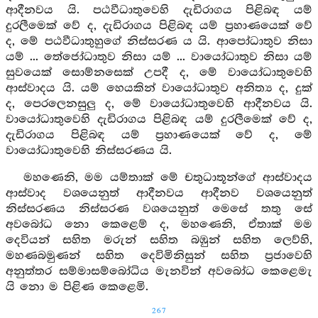
ආදීනවය යි. පඨවීධාතුවෙහි දැඩිරාගය පිළිබඳ යම්
දුරලීමෙක් වේ ද, දැඩිරාගය පිළිබඳ යම් ප්‍රහාණයෙක් වේ
ද, මේ පඨවීධාතුහුගේ නිස්සරණ ය යි. ආපෝධාතුව නිසා
යම් ... තේජෝධාතුව නිසා යම් ... වායෝධාතුව නිසා යම්
සුවයෙක් සොම්නසෙක් උපදී ද, මේ වායෝධාතුවෙහි
ආස්වාදය යි. යම් හෙයකින් වායෝධාතුව අනිත්‍ය ද, දුක්
ද, පෙරලෙනසුලු ද, මේ වායෝධාතුවෙහි ආදීනවය යි.
වායෝධාතුවෙහි දැඩිරාගය පිළිබඳ යම් දුරලීමෙක් වේ ද,
දැඩිරාගය පිළිබඳ යම් ප්‍රහාණයෙක් වේ ද, මේ
වායෝධාතුවෙහි නිස්සරණය යි.
මහණෙනි, මම යම්තාක් මේ චතුධාතූන්ගේ ආස්වාදය
ආස්වාද වශයෙනුත් ආදීනවය ආදීනව වශයෙනුත්
නිස්සරණය නිස්සරණ වශයෙනුත් මෙසේ තතු සේ
අවබෝධ නො කෙළෙම් ද, මහණෙනි, ඒතාක් මම
දෙවියන් සහිත මරුන් සහිත බඹුන් සහිත ලෙව්හි,
මහණබමුණන් සහිත දෙවිමිනිසුන් සහිත ප්‍රජාවෙහි
අනුත්තර සම්මාසම්බෝධිය මැනවින් අවබෝධ කෙළෙමැ
යි නො ම පිළිණ කෙළෙමි.
267