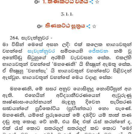
1. තිණකට්ඨ වර්‍ගය
3. 1. 1.
තිණකට්ඨ සූත්‍රය
264. සැවැත්නුවර -
මා විසින් මෙසේ අසන ලදි: එක් කලෙක භාග්‍යවතුන්
වහන්සේ
සැවැත්නුවර
සමීපයෙහි
ජේතවන
නම් වූ
අනේපිඬු සිටුහුගේ අරම්හි වැඩවසන සේක. එකල්හි
භාග්‍යවතුන් වහන්සේ ‘මහණෙනි’ යි භික්‍ෂූන් ඇමතූ සේක.
ඒ භික්‍ෂූහු ‘වහන්සැ’ යි භාග්‍යවතුන් වහන්සේට පිළිවදන්
ඇස්වූහ. භාග්‍යවතුන් වහන්සේ මෙය වදාළ සේක:
මහණෙනි, මේ සසර අනුව ගොසිනුදු නොපිරිසුන් අග
ඇති. එහෙයින් අවිද්‍යානීවරණයෙන් ඇවුරුණු
තෘෂ්ණාසංයෝජනයන් බැඳුනු දිවෙන සැරිසරණ
සත්‍වයන්ගේ පූර්‍වකෝටිය (පූර්‍වාන්තය) නො පැණේ.
මහණෙනි, යම්සේ පුරුෂයෙක් මේ දඹදිව යම් තාක් තණ
දඬු අතු කොළ වේ නම්, එය සිඳ එක් රැස් කරන්නේ ද,
එක් රැස් කොට සතරගුල් සතරගුල් කඩ කොට “මෝ