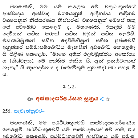
මහණෙනි, මම යම් කලෙක මේ චතුධාතූන්ගේ
ආස්වාදය ආස්වාද වශයෙනුත් ආදීනවය ආදීනව
වශයෙනුත් නිස්සරණය නිස්සරණ වශයෙනුත් මෙසේ තතු
සේ අවබෝධ කෙළෙම් ද, මහණෙනි, එකල්හි මම
දෙවියන් සහිත මරුන් සහිත බඹුන් සහිත ලෙව්හි,
මහණබමුණන් සහිත දෙවිමිනිසුන් සහිත ප්‍රජාවෙහි
අනුත්තර සම්මාසම්බෝධිය මැනවින් අවබෝධ කෙළෙමැ
යි පිළිණ කෙළෙමි. “මාගේ අර්‍හත් ඵලවිමුක්තිය අකෝප්‍ය
ය (නිශ්චලය). මේ අන්තිම ජාතිය යි. දැන් පුනර්‍භවයෙක්
නැතැ” යි ඥානදර්‍ශනය ද (=ප්ස්විකුම් නුවණද) මට පහළ වී
ය.
2. 4. 3.
අස්සාදපරියේසන සූත්‍රය
256.
සැවැත්නුවර–
මහණෙනි, මම පඨවීධාතුවෙහි ආස්වාදපර්‍ය්‍යෙෂණය
කෙළෙමි. පඨවීධාතුවෙහි යම් ආස්වාදයෙක් වේ නම්, එය
අවබෝධ කෙළෙමි. පඨවීධාතුවෙහි ආස්වාදය යම් පමණ