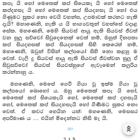
කපැ යි හෝ මෙතෙක් කප් සියෙකැ යි හෝ මෙතෙක්
කප්දහසැ යි හෝ මෙතෙක් කප් සියදහසැ යි හෝ එය
ගිණුමට සුකර නො වෙයි වහන්ස, උපමාවක් කරනට හැකි
දැයි? මහාණෙනි, හැකි ය යි භාග්‍යවතුන් වහන්සේ වදාළ
සේක. මහණෙනි, මෙහි සියවස් ආයු ඇති සියවස් ජීවත්
වන සුලු සව්වෝ සිවුදෙනෙක් වෙත් නම්, ඔහුත් දිනපතා
කප් සියදහසක් කප් සියදහසක් සිහි කෙරෙත් නම්,
මහණෙනි, ඔවුන් විසින් කල්පයෝ සිහි නො කළහු ම
වෙත්. වැලි දු සියවස් ආයු ඇති සියවස් ජීවත්වන සුලු ඒ
සිවුසව්වෝ සියවස් සියවස්හුගේ ඇවෑමෙන් කලුරිය
කරන්නාහු ය.
මහණෙනි, මෙසේ ගෙවී ගියා වූ ඉක්ම ගියා වූ
කල්පයෝ බොහෝ ය. ඔහු මෙතෙක් කපැ යි හෝ,
මෙතෙක් කප් සියෙකැයි හෝ, මෙතෙක් කප් දහසැයි
හෝ, මෙතෙක් කප් සියදහසැයි හෝ ගිණීමට සුකර නො
වෙත්. ඒ කවර හෙයින යත්: මහණෙනි, මෙසසර
අපරිමාණ ය … එයින් මිදෙන්නට නිසි මැ යි.
285
3. 1. 8.