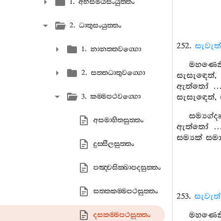
1. අභිසමයසංයුත‍්තං
2. ධාතුසංයුත‍්තං
252.
සැවැත
1. නානත‍්තවග‍්ගො
මහණෙනි,
2. සත‍්තධාතුවග‍්ගො
සැසැඳෙත්, 
ඇත්තෝ … මි
3. කම‍්මපථවග‍්ගො
සැසැඳෙත්, 
සම්‍යග්
අසමාහිතසුත‍්තං
ඇත්තෝ … ස
සම්‍යක් සම
දුස‍්සීලසුත‍්තං
පඤ‍්චසික‍්ඛාපදසුත‍්තං
සත‍්තකම‍්මපථසුත‍්තං
253.
සැවැත
මහණෙනි,
දසකම‍්මපථසුත‍්තං