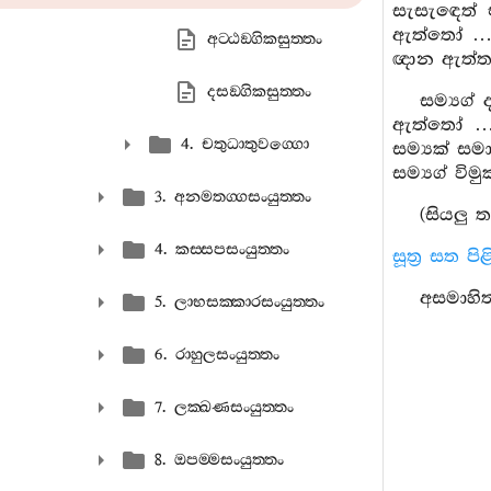
සැසැඳෙත් එ
ඇත්තෝ … මි
අට‍්ඨඞ‍්ගිකසුත‍්තං
ඥාන ඇත්තවු
දසඞ‍්ගිකසුත‍්තං
සම්‍යග්
ඇත්තෝ … ස
4. චතුධාතුවග‍්ගො
සම්‍යක් ස
සම්‍යග් වි
3. අනමතග‍්ගසංයුත‍්තං
(සියලු 
4. කස‍්සපසංයුත‍්තං
සූත්‍ර සත ප
අසමාහිත,
5. ලාභසක‍්කාරසංයුත‍්තං
6. රාහුලසංයුත‍්තං
7. ලක‍්ඛණසංයුත‍්තං
8. ඔපම‍්මසංයුත‍්තං