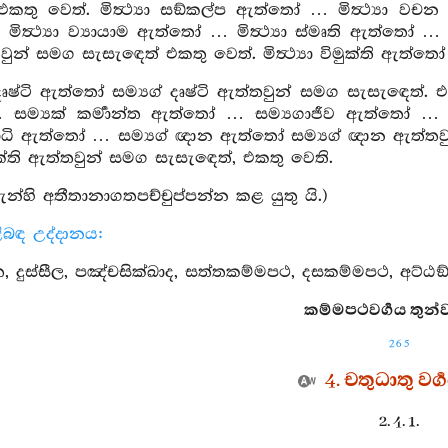
කතු වෙත්. මිත්‍ථ්‍යා සඞ්කල්ප ඇත්තෝ … මිත්‍ථ්‍යා වචන 
ත්‍ථ්‍යා ව්‍යායාම ඇත්තෝ … මිත්‍ථ්‍යා ස්මෘති ඇත්තෝ … මි
න් සමග සැසැඳෙත් එකතු වෙත්. මිත්‍ථ්‍යා විමුක්ති ඇත්තෝ ම
 දෘෂ්ටි ඇත්තෝ සම්‍යග් දෘෂ්ටි ඇත්තවුන් සමග සැසැඳෙත්
ම්‍යක් කර්‍මාන්ත ඇත්තෝ … සම්‍යගාජීව ඇත්තෝ … ස
මාධි ඇත්තෝ … සම්‍යග් ඥාන ඇත්තෝ සම්‍යග් ඥාන ඇත්තවුන
මුක්ති ඇත්තවුන් සමග සැසැඳෙත්, එකතු වෙති.
තැන්හි අතීතානාගතපච්චුප්පන්න කළ යුතු යි.)
ිළිබඳ උද්දානය:
 දුස්සීල, පඤ්චසික්ඛාද, සත්තකම්මපථ, දසකම්මපථ, අට්ඨඞ්ගික 
කම්මපථවර්‍ගය තුන්ව
265
4. චතුධාතු වර්‍
2. 4. 1.