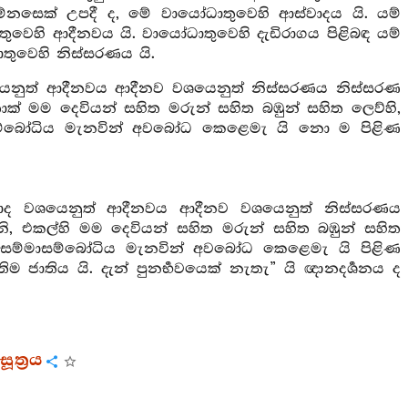
ම්නසෙක් උපදී ද, මේ වායෝධාතුවෙහි ආස්වාදය යි. යම්
තුවෙහි ආදීනවය යි. වායෝධාතුවෙහි දැඩිරාගය පිළිබඳ යම්
ාතුවෙහි නිස්සරණය යි.
යෙනුත් ආදීනවය ආදීනව වශයෙනුත් නිස්සරණය නිස්සරණ
මම දෙවියන් සහිත මරුන් සහිත බඹුන් සහිත ලෙව්හි,
මාසම්බෝධිය මැනවින් අවබෝධ කෙළෙමැ යි නො ම පිළිණ
ාද වශයෙනුත් ආදීනවය ආදීනව වශයෙනුත් නිස්සරණය
එකල්හි මම දෙවියන් සහිත මරුන් සහිත බඹුන් සහිත
්තර සම්මාසම්බෝධිය මැනවින් අවබෝධ කෙළෙමැ යි පිළිණ
ිම ජාතිය යි. දැන් පුනර්‍භවයෙක් නැතැ” යි ඥානදර්‍ශනය ද
ත්‍රය