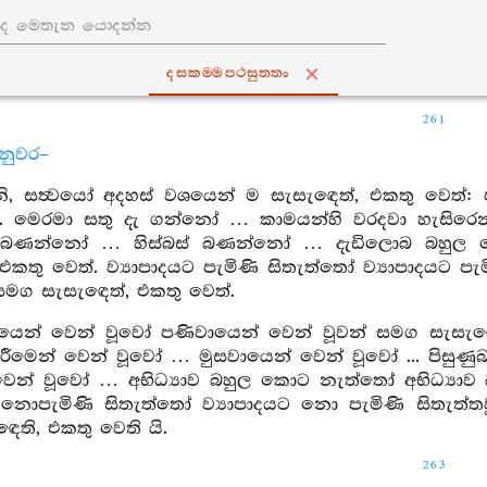
දසකම‍්මපථසුත‍්තං
261
නුවර–
, සත්‍වයෝ අදහස් වශයෙන් ම සැසැඳෙත්, එකතු වෙත
්. මෙරමා සතු දැ ගන්නෝ … කාමයන්හි වරදවා හැසි
 බණන්නෝ … හිස්බස් බණන්නෝ … දැඩිලොබ බහුල
එකතු වෙත්. ව්‍යාපාදයට පැමිණි සිතැත්තෝ ව්‍යාපාදයට පැ
 සමග සැසැඳෙත්, එකතු වෙත්.
යෙන් වෙන් වූවෝ පණිවායෙන් වෙන් වූවන් සමග සැසැඳෙ
ිරීමෙන් වෙන් වූවෝ … මුසවායෙන් වෙන් වූවෝ ... පිසුණ
වෙන් වූවෝ … අභිධ්‍යාව බහුල කොට නැත්තෝ අභිධ්‍යා
ට නොපැමිණි සිතැත්තෝ ව්‍යාපාදයට නො පැමිණි සිතැත්තව
ෙති, එකතු වෙති යි.
263