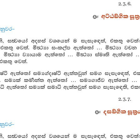
2. 3. 6.
අට්ඨඞ්ගික සූත්‍
්නුවර–
 සත්‍වයෝ අදහස් වශයෙන් ම සැසැඳෙත්, එකතු වෙත්: මිත්‍
එකතු වෙත්. මිත්‍ථ්‍යා සංකල්ප ඇත්තෝ … මිත්‍ථ්‍යා වචන 
ත්‍ථ්‍යා ව්‍යායාම ඇත්තෝ … මිත්‍ථ්‍යා ස්මෘති ඇත්තෝ … 
එකතු වෙත්.
දෘෂ්ටි ඇත්තෝ සම්‍යග්දෘෂ්ටි ඇත්තවුන් සමග සැසැඳෙත්,
ම්‍යක් කර්‍මාන්ත ඇත්තෝ … සම්‍යගාජීව ඇත්තෝ … ස
ාධි ඇත්තෝ සම්‍යක් සමාධි ඇත්තවුන් සමග සැසැඳෙති, එකත
2. 3. 7.
දසඞ්ගික සූත්‍ර
්නුවර–
 සත්‍වයෝ අදහස් වශයෙන් ම සැසැඳෙත්, එකතු වෙත්: මිත්‍