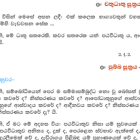
චතුධාතු සූත්‍ර
ා විසින් මෙසේ අසන ලදී: එක් කලෙක භාග්‍යවතුන් ව
රම්හි වැඩවසන සේක ...
, මේ ධාතු සතරෙකි. කවර සතරෙක යත්: පඨවීධාතු ය, ආ
ි.
2. 4. 2.
පුබ්බ සූත්‍රය
්නුවර–
, සම්බෝධියෙන් පෙර ම සම්මාසම්බුද්ධ නො වූ බෝසත් 
ය කවරේ ද? නිස්සරණය කවරේ ද? ආපෝධාතුහුගේ ආස්ව
හුගේ ආස්වාදය කවරේ ද? ආදීනවය කවරේ ද? නිස්සරණය
ිස්සරණය කවරේ දැ? යි.
, ඒ මට මේ අදහස විය: පඨවීධාතුව නිසා යම් සුවයෙක් 
ඨවීධාතුව අනිත්‍ය ද, දුක් ද, පෙරළෙන ස්වභාව ඇත්තේ ද
 දුරලීමෙක් වේ ද, දැඩිරාගය පිළිබඳ යම් ප්‍රහාණයෙක් වේ