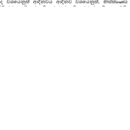
ද වශයෙනුත් ආදීනවය ආදීනව වශයෙනුත්, නිස්සරණය
 මම දෙවියන් සහිත මරුන් සහිත බඹුන් සහිත ලෙව්හි,
්මාසම්බෝධිය අවබෝධ කෙළෙමැ යි පිළිණ කෙළෙමි. “මාගේ
ෙක් නැතැ” යි ඥානදර්‍ශනයද මට පහළ වීය.
රය
සත්‍වයෝ පඨවීධාතුවෙහි නො ඇලෙන්නාහ. මහණෙනි, යම්
වීධාතුයෙහි ඇලෙත්. මහණෙනි, ඉදින් මේ පඨවීධාතුවෙහි
 ය. මහණෙනි, යම් හෙයකින් පඨවීධාතුවෙහි ආදීනවයෙක්
න් පඨවීධාතුවෙන් නිස්සරණයෙක් නො වී නම්, සත්‍වයෝ
වීධාතුවෙන් නික්මීමෙක් ඇද්ද, එහෙයින් සත්‍වයෝ
... නික්මෙති. මහණෙනි, ඉදින් මේ තේජෝධාතුවෙහි
 වායෝධාතුවෙහි ආස්වාදයෙක් නො වී නම්, සත්‍වයෝ
යෝධාතුයෙහි ආස්වාදයෙක් ඇද්ද, එහෙයින් සත්‍වයෝ,
නවයෙක් නො වි නම්, සත්‍වයෝ වායෝධාතුවෙහි නො