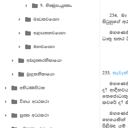
9. භික‍්ඛුසංයුත‍්තං
254. ම
ඛන්‍ධකවග‍්ගො
සිටුහුගේ අ
මහණෙනි
සළායතනවග‍්ගො
ධාතු සතර ය
මහාවග‍්ගො
අඞ‍්ගුත‍්තරනිකායො
255.
සැවැත
ඛුද‍්දකනිකායො
මහණෙනි
අභිධම‍්මපිටක
ද? ආදීනව
තෙජොධාතු
විනය අට‍්ඨකථා
කවරේ ද? න
මහණෙනි
සුත‍්ත අට‍්ඨකථා
හෙයෙකින් ප
පිළිබඳ යම්