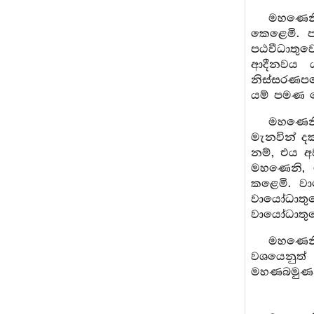
මහණෙනි
කෙළෙමි. ප
පඨවීධාතුව
ආදීනවය ය
නිස්සරණපර
යම් පමණ වේ
මහණෙනි,
මැනවින් ද
නම්, එය අ
මහණෙනි, 
කළෙමි. ව
වායෝධාතු
වායෝධාතුව
මහණෙනි
වශයෙනුත්
මහණබමුණන්