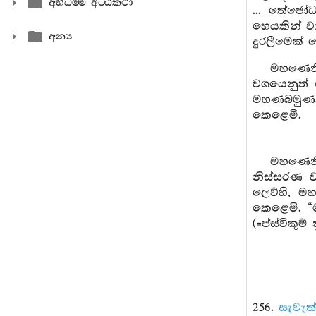
අභිධම‍්ම අට‍්ඨකථා
... තේජෝධ
හෙයකින් වා
අන්‍ය
දුරලීමෙක් 
මහණෙනි
වශයෙනුත් 
මහණබමුණන්
කෙළෙමි.
මහණෙනි
නිස්සරණ 
ලෙව්හි, ම
කෙළෙමි. “ම
(=ප්ස්විකු
256.
සැවැත