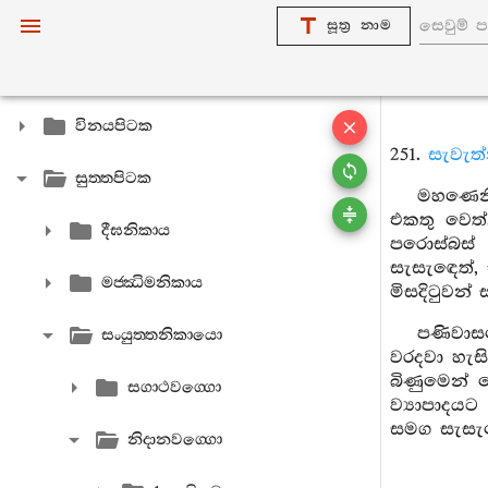
සූත්‍ර නාම
විනයපිටක
251.
සැවැත්
සුත‍්තපිටක
මහණෙනි
එකතු වෙත
දීඝනිකාය
පරොස්බස්
සැසැඳෙත්, 
මජ‍්ඣිමනිකාය
මිසදිටුවන්
පණිවාස
සංයුත‍්තනිකායො
වරදවා හැස
බිණුමෙන් 
සගාථවග‍්ගො
ව්‍යාපාදය
සමග සැසැඳ
නිදානවග‍්ගො