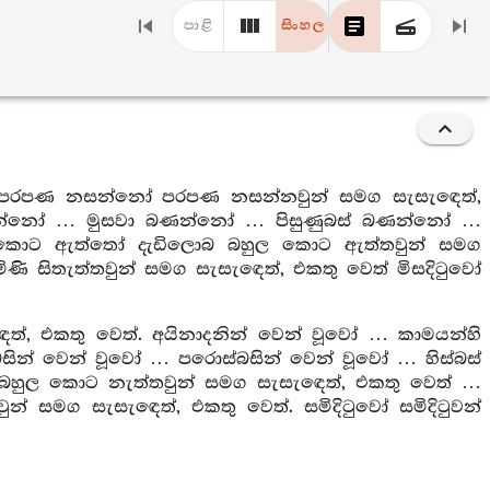
පාළි
සිංහල
්: පරපණ නසන්නෝ පරපණ නසන්නවුන් සමග සැසැඳෙත්,
රෙන්නෝ … මුසවා බණන්නෝ … පිසුණුබස් බණන්නෝ …
 කොට ඇත්තෝ දැඩිලොබ බහුල කොට ඇත්තවුන් සමග
මිණි සිතැත්තවුන් සමග සැසැඳෙත්, එකතු වෙත් මිසදිටුවෝ
ත්, එකතු වෙත්. අයිනාදනින් වෙන් වූවෝ … කාමයන්හි
ුබසින් වෙන් වූවෝ … පරොස්බසින් වෙන් වූවෝ … හිස්බස්
ව බහුල කොට නැත්තවුන් සමග සැසැඳෙත්, එකතු වෙත් …
ුන් සමග සැසැඳෙත්, එකතු වෙත්. සමිදිටුවෝ සමිදිටුවන්