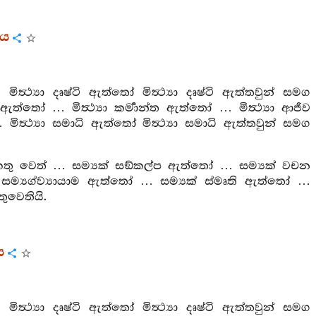
රය
ථ්‍යා දෘෂ්ටි ඇත්තෝ මිත්‍ථ්‍යා දෘෂ්ටි ඇත්තවුන් සමග
ඇත්තෝ … මිත්‍ථ්‍යා කර්‍මාන්ත ඇත්තෝ … මිත්‍ථ්‍යා ආජීව
මිත්‍ථ්‍යා සමාධි ඇත්තෝ මිත්‍ථ්‍යා සමාධි ඇත්තවුන් සමග
 එකතු වෙත් … සම්‍යක් සඞ්කල්ප ඇත්තෝ … සම්‍යක් වචන
ම්‍යග්ව්‍යායාම ඇත්තෝ … සම්‍යක් ස්මෘති ඇත්තෝ …
ුවෙතියි.
ය
ථ්‍යා දෘෂ්ටි ඇත්තෝ මිත්‍ථ්‍යා දෘෂ්ටි ඇත්තවුන් සමග