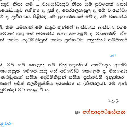
ාතුව නිසා යම් ... වායෝධාතුව නිසා යම් සුවයෙක් සො
යෝධාතුව අනිත්‍ය ද, දුක් ද, පෙරලෙනසුලු ද, මේ වායෝධා
වේ ද, දැඩිරාගය පිළිබඳ යම් ප්‍රහාණයෙක් වේ ද, මේ වායෝධ
, මම යම්තාක් මේ චතුධාතූන්ගේ ආස්වාදය ආස්වාද වශ
මෙසේ තතු සේ අවබෝධ නො කෙළෙම් ද, මහණෙනි, ඒතාක් 
 සහිත දෙවිමිනිසුන් සහිත ප්‍රජාවෙහි අනුත්තර සම්
267
, මම යම් කලෙක මේ චතුධාතූන්ගේ ආස්වාදය ආස්ව
වශයෙනුත් මෙසේ තතු සේ අවබෝධ කෙළෙම් ද, මහණෙනි, 
හණබමුණන් සහිත දෙවිමිනිසුන් සහිත ප්‍රජාවෙහි අනුත
ාගේ අර්‍හත් ඵලවිමුක්තිය අකෝප්‍ය ය (නිශ්චලය). මේ අන්ත
ම් නුවණද) මට පහළ වී ය.
2. 4. 3.
අස්සාදපරියේසන සූ
්නුවර–