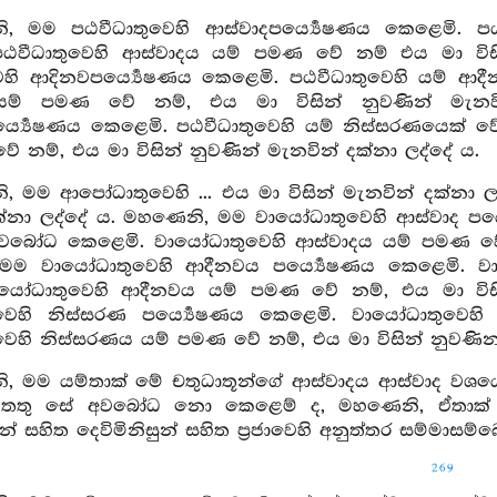
, මම පඨවීධාතුවෙහි ආස්වාදපර්‍ය්‍යෙෂණය කෙළෙමි. 
ඨවීධාතුවෙහි ආස්වාදය යම් පමණ වේ නම් එය මා විස
ෙහි ආදිනවපර්‍ය්‍යෙෂණය කෙළෙමි. පඨවීධාතුවෙහි යම් 
ම් පමණ වේ නම්, එය මා විසින් නුවණින් මැනවි
්‍ය්‍යෙෂණය කෙළෙමි. පඨවීධාතුවෙහි යම් නිස්සරණයෙක්
 නම්, එය මා විසින් නුවණින් මැනවින් දක්නා ලද්දේ ය.
 මම ආපෝධාතුවෙහි ... එය මා විසින් මැනවින් දක්නා ල
ක්නා ලද්දේ ය. මහණෙනි, මම වායෝධාතුවෙහි ආස්වාද පර්
වබෝධ කෙළෙමි. වායෝධාතුවෙහි ආස්වාදය යම් පමණ වේ නම
මම වායෝධාතුවෙහි ආදීනවය පර්‍ය්‍යෙෂණය කෙළෙමි. 
ායෝධාතුවෙහි ආදීනවය යම් පමණ වේ නම්, එය මා විසි
වෙහි නිස්සරණ පර්‍ය්‍යෙෂණය කෙළෙමි. වායෝධාතුවෙ
ෙහි නිස්සරණය යම් පමණ වේ නම්, එය මා විසින් නුවණින්
, මම යම්තාක් මේ චතුධාතූන්ගේ ආස්වාදය ආස්වාද වශය
 තතු සේ අවබෝධ නො කෙළෙම් ද, මහණෙනි, ඒතාක් මම
 සහිත දෙවිමිනිසුන් සහිත ප්‍රජාවෙහි අනුත්තර සම්මා
269